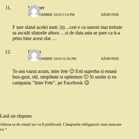
Whisper
12 OCTOMBRIE 2010/1:14 PM
RĂSPUNDE
F tare sfatul acelei tanti :)))…cert e ca uneori mai trebuie
sa asculti sfaturile altora …si de data asta se pare ca ti-a
prins bine acest sfat …
Onitza
13 OCTOMBRIE 2010/12:56 PM
RĂSPUNDE
Te-am vazut acum, intre fete 🙂 Esti superba si emani
bun-gust, stil, simplitate si optimism 🙂 Si sustin si eu
campania "Intre Fete", pe Facebook 😉
Lasă un răspuns
Adresa ta de email nu va fi publicată.
Câmpurile obligatorii sunt marcate
cu
*