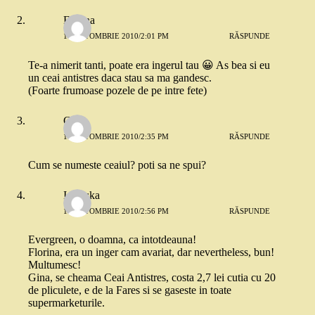
Florina
11 OCTOMBRIE 2010/2:01 PM
RĂSPUNDE
Te-a nimerit tanti, poate era ingerul tau 😀 As bea si eu
un ceai antistres daca stau sa ma gandesc.
(Foarte frumoase pozele de pe intre fete)
Gina
11 OCTOMBRIE 2010/2:35 PM
RĂSPUNDE
Cum se numeste ceaiul? poti sa ne spui?
Ionouka
11 OCTOMBRIE 2010/2:56 PM
RĂSPUNDE
Evergreen, o doamna, ca intotdeauna!
Florina, era un inger cam avariat, dar nevertheless, bun!
Multumesc!
Gina, se cheama Ceai Antistres, costa 2,7 lei cutia cu 20
de pliculete, e de la Fares si se gaseste in toate
supermarketurile.