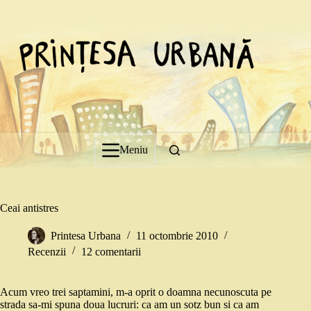
Sari
la
conținut
Meniu
Ceai antistres
Printesa Urbana
11 octombrie 2010
Recenzii
12 comentarii
Acum vreo trei saptamini, m-a oprit o doamna necunoscuta pe
strada sa-mi spuna doua lucruri: ca am un sotz bun si ca am