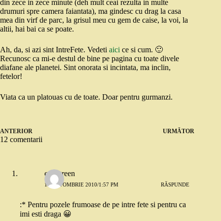
din zece in zece minute (deh mult ceai rezulta in multe
drumuri spre camera faiantata), ma gindesc cu drag la casa
mea din virf de parc, la grisul meu cu gem de caise, la voi, la
altii, hai bai ca se poate.
Ah, da, si azi sint IntreFete. Vedeti
aici
ce si cum. 🙂
Recunosc ca mi-e destul de bine pe pagina cu toate divele
diafane ale planetei. Sint onorata si incintata, ma inclin,
fetelor!
Viata ca un platouas cu de toate. Doar pentru gurmanzi.
ANTERIOR
URMĂTOR
12 comentarii
evergreen
11 OCTOMBRIE 2010/1:57 PM
RĂSPUNDE
:* Pentru pozele frumoase de pe intre fete si pentru ca
imi esti draga 😀