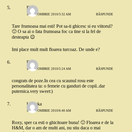
Roxy
12 OCTOMBRIE 2010/3:32 AM
RĂSPUNDE
Tare frumoasa mai esti! Pot sa-ti ghicesc si eu viitorul?
🙂 O sa ai o fata frumoasa foc ca tine si la fel de
desteapta 😉
Imi place mult mult floarea turcoaz. De unde e?
Ralu
12 OCTOMBRIE 2010/5:24 AM
RĂSPUNDE
congrats de poze.In cea cu scaunul rosu este
personalitatea ta: o femeie cu ganduri de copil..dar
puternica.very sweet:)
Ionouka
12 OCTOMBRIE 2010/6:40 AM
RĂSPUNDE
Roxy, sper ca esti o ghicitoare buna! 🙂 Floarea e de la
H&M, dar o am de multi ani, nu stiu daca o mai