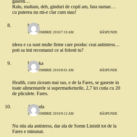
gasesti…
Ralu, multam, deh, ginduri de copil am, fara numar…
cu puterea nu mi-e clar cum stau!
health
12 OCTOMBRIE 2010/7:10 AM
RĂSPUNDE
ideea e ca sunt multe firme care produc ceai antistress…
poti sa imi recomanzi ce ai folosit tu?
Ionouka
12 OCTOMBRIE 2010/8:01 AM
RĂSPUNDE
Health, cum ziceam mai sus, e de la Fares, se gaseste in
toate alimentarele si supermarketurile, 2,7 lei cutia cu 20
de pliculete. Fares.
Andrada
12 OCTOMBRIE 2010/9:12 AM
RĂSPUNDE
Nu stiu ala antistress, dar ala de Somn Linistit tot de la
Fares e minunat.