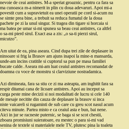
nevoie de ceai antistres. M-a speriat groaznic, pentru ca fara sa
ma cunoasca m-a nimerit in plin cu doua adevaruri. Apoi mi-a
povestit cum a supravietuit ea unei operatii pe cord si-acum nu
se simte prea bine, a trebuit sa reduca fumatul de la doua
pachete pe zi la unul singur. Si tragea din tigare si horcaia si
ma batea pe umar si-mi spunea sa beau ceai antistres, ca altfel
o sa-mi pierd sirul. Exact asa a zis: „o sa-ti pierzi sirul,
micutzo”.
Am uitat de ea, pina aseara. Cind dupa trei zile de deplasare in
ninsoare si frig la Brasov am ajuns inapoi la mine-n mansarda,
unde-am incins cratitile si cuptorul sa pun pe masa familiei
bucate calde. Aseara mi-am luat ceaiul antistres recomandat de
doamna cu voce de monstru si clarviziune nostradamica.
Azi dimineata, fara sa stiu ce zi ma asteapta, am inghitit fara sa
respir ditamai cana de licoare antistres. Apoi au inceput sa
curga peste mine decizii si noi modalitati de lucru si cele 140
de mesaje necitite din cauza de deplasare la brasov si inca
niste vaicareli si rugaminti de sub care cu greu scot nasul acum
citeva minute. Partea misto e ca ceaiul asta e bun, bai nene.
Aici in jur se racneste puternic, se baga si se scot chestii,
zboara promisiuni suieratoare, eu mestec o para si-mi vad
senina de textele si materialele mele TV, plutesc pina la toaleta