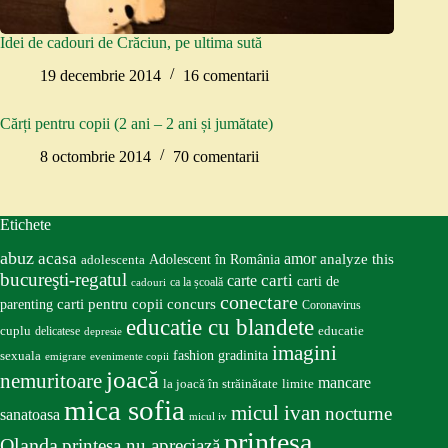
Idei de cadouri de Crăciun, pe ultima sută
19 decembrie 2014
16 comentarii
Cărți pentru copii (2 ani – 2 ani și jumătate)
8 octombrie 2014
70 comentarii
Etichete
abuz
acasa
amor
Adolescent în România
analyze this
adolescenta
bucureşti-regatul
carte
carti
carti de
ca la școală
cadouri
conectare
carti pentru copii
concurs
parenting
Coronavirus
educatie cu blandete
educatie
cuplu
delicatese
depresie
imagini
fashion
gradinita
sexuala
emigrare
evenimente copii
joacă
nemuritoare
mancare
la joacă în străinătate
limite
mica sofia
micul ivan
nocturne
sanatoasa
micul iv
prinţesa
Olanda
prinţesa nu apreciază