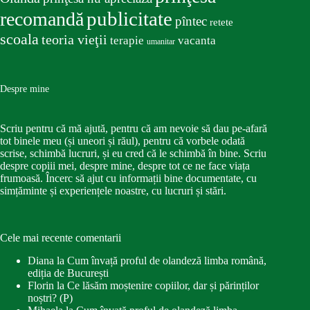
publicitate
recomandă
pîntec
retete
scoala
teoria vieţii
terapie
vacanta
umanitar
Despre mine
Scriu pentru că mă ajută, pentru că am nevoie să dau pe-afară
tot binele meu (și uneori și răul), pentru că vorbele odată
scrise, schimbă lucruri, și eu cred că le schimbă în bine. Scriu
despre copiii mei, despre mine, despre tot ce ne face viața
frumoasă. Încerc să ajut cu informații bine documentate, cu
simțăminte și experiențele noastre, cu lucruri și stări.
Cele mai recente comentarii
Diana
la
Cum învață proful de olandeză limba română,
ediția de București
Florin
la
Ce lăsăm moștenire copiilor, dar și părinților
noștri? (P)