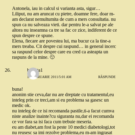
Antonela, iau in calcul si varianta asta, sigur…
Liliput, nu am aruncat cu pietre, doamne fere, doar m-
am declarat nemultumita de cum a mers consultatia. nu
spun ca nu salveaza vieti. dar pentru le-a salvat pe ale
altora nu inseamna ca tre sa fac ce zice, indiferent de ce
spun despre ce spune.
Elena, fiecare are povestea lui, ma bucur ca la tine-a
mers treaba. Cit despre cui raspund… in general incerc
sa raspund celor despre care eu cred ca asteapta un
raspuns de la mine. 🙂
besiuta1
10 FEBRUARIE 2011/5:01 AM
RĂSPUNDE
buna!
anonim stie ceva,dar nu are dreptate cu tratamentul,eu
inteleg prin ce treci,am si eu problema sa gasesc un
medic ok.
nu inteleg de ce isi recomanda pastile,ti-a facut cumva
niste analize inainte?cu siguranta nu,dar ei recomanda
ce vor fara sa isi faca cum trebuie meseria.
eu am diabet,am fost la peste 10 medici diabetologi,tot
nu reusesc sa imi rezolve problema,eu m-am ingrasat