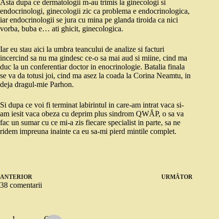
Asta dupa ce dermatologii m-au trimis la ginecologi si
endocrinologi, ginecologii zic ca problema e endocrinologica,
iar endocrinologii se jura cu mina pe glanda tiroida ca nici
vorba, buba e… ati ghicit, ginecologica.
Iar eu stau aici la umbra teancului de analize si facturi
incercind sa nu ma gindesc ce-o sa mai aud si miine, cind ma
duc la un conferentiar doctor in enocrinologie. Batalia finala
se va da totusi joi, cind ma asez la coada la Corina Neamtu, in
deja dragul-mie Parhon.
Si dupa ce voi fi terminat labirintul in care-am intrat vaca si-
am iesit vaca obeza cu deprim plus sindrom QWĂP, o sa va
fac un sumar cu ce mi-a zis fiecare specialist in parte, sa ne
ridem impreuna inainte ca eu sa-mi pierd mintile complet.
ANTERIOR
URMĂTOR
38 comentarii
Gabi