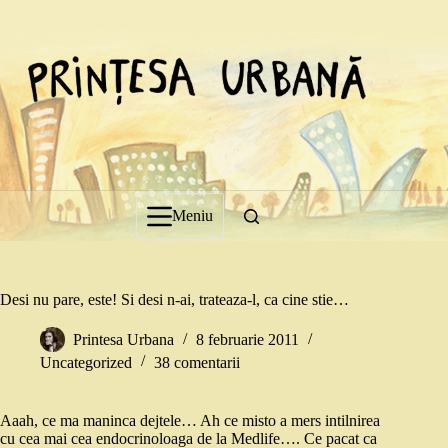
Sari
la
conținut
Meniu
Desi nu pare, este! Si desi n-ai, trateaza-l, ca cine stie…
Printesa Urbana
8 februarie 2011
Uncategorized
38 comentarii
Aaah, ce ma maninca dejtele… Ah ce misto a mers intilnirea
cu cea mai cea endocrinoloaga de la Medlife…. Ce pacat ca