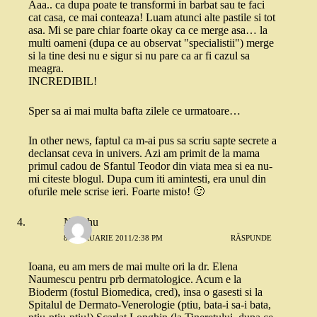
Aaa.. ca dupa poate te transformi in barbat sau te faci
cat casa, ce mai conteaza! Luam atunci alte pastile si tot
asa. Mi se pare chiar foarte okay ca ce merge asa… la
multi oameni (dupa ce au observat "specialistii") merge
si la tine desi nu e sigur si nu pare ca ar fi cazul sa
meagra.
INCREDIBIL!
Sper sa ai mai multa bafta zilele ce urmatoare…
In other news, faptul ca m-ai pus sa scriu sapte secrete a
declansat ceva in univers. Azi am primit de la mama
primul cadou de Sfantul Teodor din viata mea si ea nu-
mi citeste blogul. Dupa cum iti amintesti, era unul din
ofurile mele scrise ieri. Foarte misto! 🙂
Nuschu
8 FEBRUARIE 2011/2:38 PM
RĂSPUNDE
Ioana, eu am mers de mai multe ori la dr. Elena
Naumescu pentru prb dermatologice. Acum e la
Bioderm (fostul Biomedica, cred), insa o gasesti si la
Spitalul de Dermato-Venerologie (ptiu, bata-i sa-i bata,