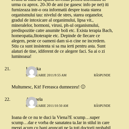
urma cu aprox. 20-30 de ani (se gasesc info pe net) iti
furnizeaza intr-o ora informatii despre toata starea
organismului tau: nivelul de stres, starea organelor,
gradul de intoxicare al organimului, lipsa vit.,
mineralelor, hormoni, virusi, ph-ul organismului,
predispozitie catre anumite boli etc. Exista terapia Bach,
homeopatia,fitoterapie etc. Depinde de fiecare ce
alegem, peste ce oameni dam si-n cine ne incredem.
Stiu ca sunt insistenta si sa ma ierti pentru asta. Sunt
alaturi de tine, idiferent de ce alegere faci. Sa ai o zi
luminoasa!
Ionouka
9 FEBRUARIE 2011/9:55 AM
RĂSPUNDE
Multumesc, Kit! Fereasca dumnezeu! 🙂
Antonela
9 FEBRUARIE 2011/10:50 AM
RĂSPUNDE
Ioana de ce nu te duci la Viena?E scump…super
scump…dar e vorba de sanatatea ta.Iar in stilul in care
mergi acum cu bani aruncati pe la toti doctorii probabil