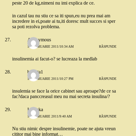
peste 20 de kg,nimeni nu imi explica de ce.
in cazul tau nu stiu ce sa iti spun,eu nu prea mai am
incredere in ei,poate ai tu,iti doresc mult succes si sper
sa poti rezolva problema.
Anonymous
10 FEBRUARIE 2011/10:34 AM
RĂSPUNDE
insulinemia ai facut-o? se lucreaza la medlab
besiuta1
10 FEBRUARIE 2011/10:27 PM
RĂSPUNDE
insulemia se face la orice cabinet sau aproape?de ce sa
fac?daca panccreasul meu nu mai secreta insulina/?
Ionouka
11 FEBRUARIE 2011/9:40 AM
RĂSPUNDE
Nu stiu nimic despre insulinemie, poate ne ajuta vreun
cititor mai bine informat…