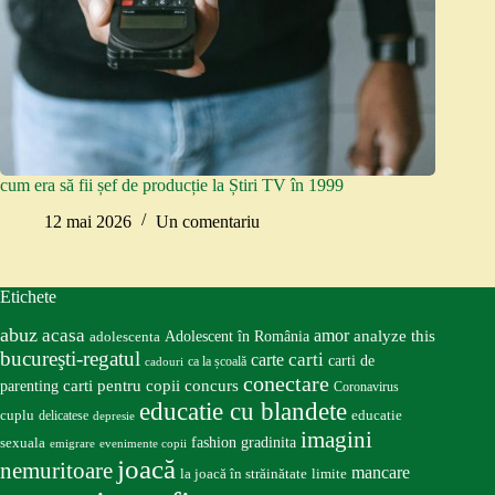
cum era să fii șef de producție la Știri TV în 1999
12 mai 2026
Un comentariu
Etichete
abuz
acasa
amor
Adolescent în România
analyze this
adolescenta
bucureşti-regatul
carte
carti
carti de
ca la școală
cadouri
conectare
carti pentru copii
concurs
parenting
Coronavirus
educatie cu blandete
educatie
cuplu
delicatese
depresie
imagini
fashion
gradinita
sexuala
emigrare
evenimente copii
joacă
nemuritoare
mancare
la joacă în străinătate
limite