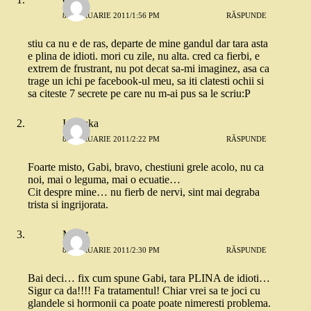
8 FEBRUARIE 2011/1:56 PM
RĂSPUNDE
stiu ca nu e de ras, departe de mine gandul dar tara asta
e plina de idioti. mori cu zile, nu alta. cred ca fierbi, e
extrem de frustrant, nu pot decat sa-mi imaginez, asa ca
trage un ichi pe facebook-ul meu, sa iti clatesti ochii si
sa citeste 7 secrete pe care nu m-ai pus sa le scriu:P
Ionouka
8 FEBRUARIE 2011/2:22 PM
RĂSPUNDE
Foarte misto, Gabi, bravo, chestiuni grele acolo, nu ca
noi, mai o leguma, mai o ecuatie…
Cit despre mine… nu fierb de nervi, sint mai degraba
trista si ingrijorata.
Merat
8 FEBRUARIE 2011/2:30 PM
RĂSPUNDE
Bai deci… fix cum spune Gabi, tara PLINA de idioti…
Sigur ca da!!!! Fa tratamentul! Chiar vrei sa te joci cu
glandele si hormonii ca poate poate nimeresti problema.