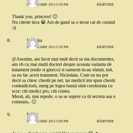
8 FEBRUARIE 2011/2:50 PM
RĂSPUNDE
Thank you, princess! 🙂
Nu citeste inca 😀 Am de gand sa o invat cat de curand
:))
Ionouka
8 FEBRUARIE 2011/2:56 PM
RĂSPUNDE
@Anonim, am facut mai mult decit sa ma documentez,
am vb cu mai multi doctori despre aceasta varianta de
tratament (endo si gineco) si oamenii m-au sfatuit, toti,
sa nu fac acest tratament. Niciodata. Cum eu nu pot
decit sa citesc chestii pe net, iar medicii imi spun chestii
contradictorii, merg pe legea bunul simt coroborata cu
scor: citi medici pro, citi contra.
Merat, ah, mai repede, o sa se supere ca tii secreta asa o
comoara.. 🙂
Merat
8 FEBRUARIE 2011/3:00 PM
RĂSPUNDE