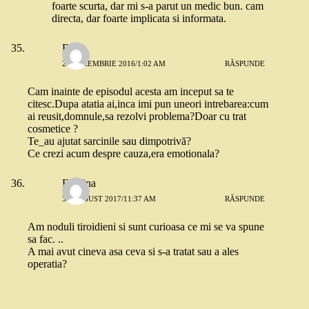
foarte scurta, dar mi s-a parut un medic bun. cam
directa, dar foarte implicata si informata.
Riri
21 DECEMBRIE 2016/1:02 AM
RĂSPUNDE
Cam inainte de episodul acesta am inceput sa te
citesc.Dupa atatia ai,inca imi pun uneori intrebarea:cum
ai reusit,domnule,sa rezolvi problema?Doar cu trat
cosmetice ?
Te_au ajutat sarcinile sau dimpotrivă?
Ce crezi acum despre cauza,era emotionala?
Eumina
30 AUGUST 2017/11:37 AM
RĂSPUNDE
Am noduli tiroidieni si sunt curioasa ce mi se va spune
sa fac. ..
A mai avut cineva asa ceva si s-a tratat sau a ales
operatia?