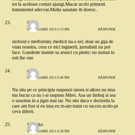
tot la aceleasi costuri ajungi.Macar acolo primesti
tratamentul adecvat.Multa sanatate iti doresc.
liliput
9 FEBRUARIE 2011/1:13 PM
RĂSPUNDE
sioforul e metformin; medicii nu-s zei; doar au gija de
viata noastra, ceea ce nici inginerii, jurnalistii nu pot
face. Gandeste inainte sa arunci cu pietre; nu numai tu
esti the one
elena
9 FEBRUARIE 2011/3:46 PM
RĂSPUNDE
Nu stiu pe ce principiu raspunzi unora si altora nu insa
ma bucur ca nu i-ai raspuns Mirei. Asa un limbaj si asa
o usurinta in a jigni mai rar. Nu stiu daca e doctorita la
care am fost si eu insa eu m-am tratat cu succes acolo-pt
ceva diferit.
Ionouka
9 FEBRUARIE 2011/3:58 PM
RĂSPUNDE