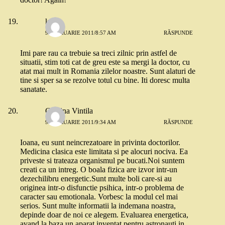
kit
9 FEBRUARIE 2011/8:57 AM
RĂSPUNDE
Imi pare rau ca trebuie sa treci zilnic prin astfel de
situatii, stim toti cat de greu este sa mergi la doctor, cu
atat mai mult in Romania zilelor noastre. Sunt alaturi de
tine si sper sa se rezolve totul cu bine. Iti doresc multa
sanatate.
Cristina Vintila
9 FEBRUARIE 2011/9:34 AM
RĂSPUNDE
Ioana, eu sunt neincrezatoare in privinta doctorilor.
Medicina clasica este limitata si pe alocuri nociva. Ea
priveste si trateaza organismul pe bucati.Noi suntem
creati ca un intreg. O boala fizica are izvor intr-un
dezechilibru energetic.Sunt multe boli care-si au
originea intr-o disfunctie psihica, intr-o problema de
caracter sau emotionala. Vorbesc la modul cel mai
serios. Sunt multe informatii la indemana noastra,
depinde doar de noi ce alegem. Evaluarea energetica,
avand la baza un aparat inventat pentru astronauti in