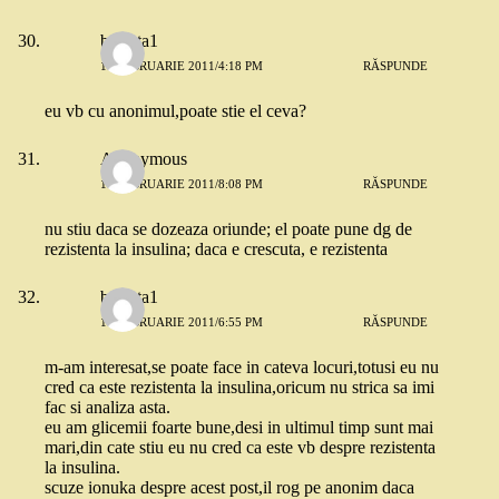
besiuta1
11 FEBRUARIE 2011/4:18 PM
RĂSPUNDE
eu vb cu anonimul,poate stie el ceva?
Anonymous
11 FEBRUARIE 2011/8:08 PM
RĂSPUNDE
nu stiu daca se dozeaza oriunde; el poate pune dg de
rezistenta la insulina; daca e crescuta, e rezistenta
besiuta1
14 FEBRUARIE 2011/6:55 PM
RĂSPUNDE
m-am interesat,se poate face in cateva locuri,totusi eu nu
cred ca este rezistenta la insulina,oricum nu strica sa imi
fac si analiza asta.
eu am glicemii foarte bune,desi in ultimul timp sunt mai
mari,din cate stiu eu nu cred ca este vb despre rezistenta
la insulina.
scuze ionuka despre acest post,il rog pe anonim daca