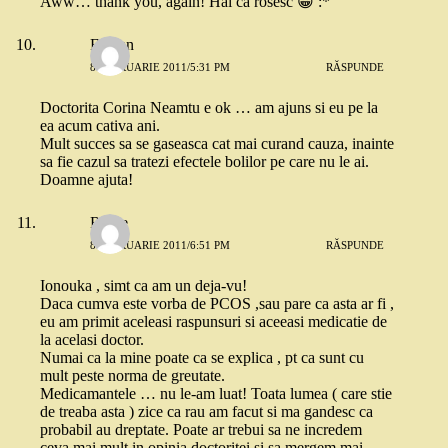
Aww… thank you, again! Hai ca rosesc 😀 :*
Fanfan
8 FEBRUARIE 2011/5:31 PM
RĂSPUNDE
Doctorita Corina Neamtu e ok … am ajuns si eu pe la
ea acum cativa ani.
Mult succes sa se gaseasca cat mai curand cauza, inainte
sa fie cazul sa tratezi efectele bolilor pe care nu le ai.
Doamne ajuta!
Roxie
8 FEBRUARIE 2011/6:51 PM
RĂSPUNDE
Ionouka , simt ca am un deja-vu!
Daca cumva este vorba de PCOS ,sau pare ca asta ar fi ,
eu am primit aceleasi raspunsuri si aceeasi medicatie de
la acelasi doctor.
Numai ca la mine poate ca se explica , pt ca sunt cu
mult peste norma de greutate.
Medicamantele … nu le-am luat! Toata lumea ( care stie
de treaba asta ) zice ca rau am facut si ma gandesc ca
probabil au dreptate. Poate ar trebui sa ne incredem
ceva mai mult in opinia doctoritei si sa mergem mai