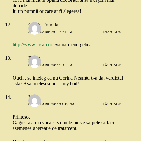
departe.
Iti tin pumnii oricare ar fi alegerea!
Cristina Vintila
8 FEBRUARIE 2011/8:31 PM
RĂSPUNDE
http://www.trisan.ro
evaluare energetica
Roxie
8 FEBRUARIE 2011/9:16 PM
RĂSPUNDE
Ouch , sa inteleg ca nu Corina Neamtu ti-a dat verdictul
asta? Asa intelesesem … my bad!
Mira
8 FEBRUARIE 2011/11:47 PM
RĂSPUNDE
Printeso,
Gagica aia e o vaca si sa nu te muste sarpele sa faci
asemenea abereatie de tratament!