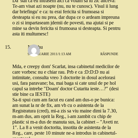
Da' stai ca eu intrasem aici ca voiam sa iti zic altceva:
Te-am visat azi noapte (nu, nu te cunosc). Visul ii lung
dar briefingu' e ca: tu erai fericita si frumoasa si
desteapta si eu nu prea, dar dupa ce o ardeam impreuna
o zi si impartaseam jdemii de povesti, ma ajutai si pe
mine sa devin fericita si frumoasa si desteapta. Si pentru
asta iti multumesc!
Nuschu
9 FEBRUARIE 2011/1:13 AM
RĂSPUNDE
Mda, e creepy dom' Scarlat, insa cabinetul medicilor de
care vorbesc nu e chiar rau. Prb e ca :D:D:D nu ai
intimitate, consulta vreo 3 doctorite in dosul acelorasi
usi, fara paravane; ba, mai baga si cate unul de pe hol
capul sa intrebe "Doam' doctor Cutarita ieste…?" (desi
stie bine ca IESTE)
Sa-ti spui cum am facut eu cand am dus-o pe bunica:
am sunat la nr de fix, am vb cu o asistenta de la
Registratura (cred), mi-a zis sa viu maine dimi la 7.30,
m-am dus, am oprit la Reg., i-am zambit cu chip de
plastic si m-a dus de manuta sus, la cabinet – "Aveti nr.
1". La 8 a venit doctorita, insotita de asistenta de la
Reg., care, peste 10 minute ne-a introdus in cabinetul-