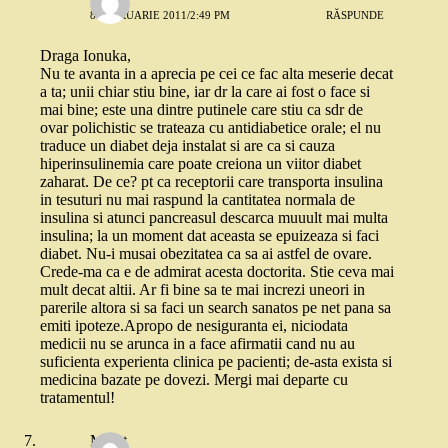
8 FEBRUARIE 2011/2:49 PM
RĂSPUNDE
Draga Ionuka,
Nu te avanta in a aprecia pe cei ce fac alta meserie decat
a ta; unii chiar stiu bine, iar dr la care ai fost o face si
mai bine; este una dintre putinele care stiu ca sdr de
ovar polichistic se trateaza cu antidiabetice orale; el nu
traduce un diabet deja instalat si are ca si cauza
hiperinsulinemia care poate creiona un viitor diabet
zaharat. De ce? pt ca receptorii care transporta insulina
in tesuturi nu mai raspund la cantitatea normala de
insulina si atunci pancreasul descarca muuult mai multa
insulina; la un moment dat aceasta se epuizeaza si faci
diabet. Nu-i musai obezitatea ca sa ai astfel de ovare.
Crede-ma ca e de admirat acesta doctorita. Stie ceva mai
mult decat altii. Ar fi bine sa te mai increzi uneori in
parerile altora si sa faci un search sanatos pe net pana sa
emiti ipoteze.Apropo de nesiguranta ei, niciodata
medicii nu se arunca in a face afirmatii cand nu au
suficienta experienta clinica pe pacienti; de-asta exista si
medicina bazate pe dovezi. Mergi mai departe cu
tratamentul!
Merat