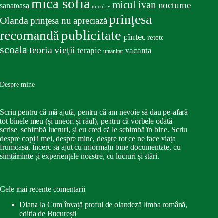
mica sofia
micul ivan
nocturne
sanatoasa
micul iv
prinţesa
Olanda
prinţesa nu apreciază
publicitate
recomandă
pîntec
retete
scoala
teoria vieţii
terapie
vacanta
umanitar
Despre mine
Scriu pentru că mă ajută, pentru că am nevoie să dau pe-afară
tot binele meu (și uneori și răul), pentru că vorbele odată
scrise, schimbă lucruri, și eu cred că le schimbă în bine. Scriu
despre copiii mei, despre mine, despre tot ce ne face viața
frumoasă. Încerc să ajut cu informații bine documentate, cu
simțăminte și experiențele noastre, cu lucruri și stări.
Cele mai recente comentarii
Diana
la
Cum învață proful de olandeză limba română,
ediția de București