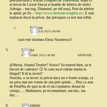
ptiu-ptiu-ptiu!) Scarlat Longhin (la Tineretului, dupa ce
ai trecut de Liceul Sincai si inainte de fabrica de tarlici
Adesgo – ma rog, Diamond, pe stil nou). Poti da telefon
la spital, pe fix –
http://www.dermato-longhin.ro/
. E mai
neplacut decat la privat, dar presupun ca iesi mai ieftin.
Ramona
11 APRILIE 2025/1:08 PM
cum este doamna Elena Naumescu?
Ionouka
8 FEBRUARIE 2011/2:48 PM
RĂSPUNDE
@Merat, Sfantul Teodor? Serios? Sa traiesti then, sa te
bucuri de cadeaux! 🙂 Si cum nu-ti citeste mama ta
blogul? Il tii la secret?
Nuschu, o sa incerc la privat daca nu e foarte scump, ca
nu prea mai am vreme de stat prin spitale… Plus ca asta
de PtiuPtiu de spui tu de el mi-l amintesc destul de
creepy…. Multumesc pt recomandare, ma duc, ma
duc…
Anonymous