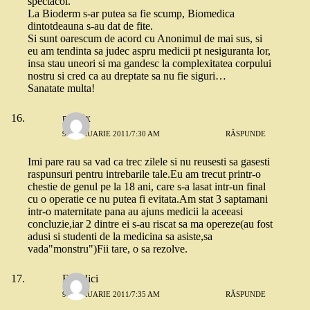
spectacol.
La Bioderm s-ar putea sa fie scump, Biomedica
dintotdeauna s-au dat de fite.
Si sunt oarescum de acord cu Anonimul de mai sus, si
eu am tendinta sa judec aspru medicii pt nesiguranta lor,
insa stau uneori si ma gandesc la complexitatea corpului
nostru si cred ca au dreptate sa nu fie siguri…
Sanatate multa!
poofix
9 FEBRUARIE 2011/7:30 AM
RĂSPUNDE
Imi pare rau sa vad ca trec zilele si nu reusesti sa gasesti
raspunsuri pentru intrebarile tale.Eu am trecut printr-o
chestie de genul pe la 18 ani, care s-a lasat intr-un final
cu o operatie ce nu putea fi evitata.Am stat 3 saptamani
intr-o maternitate pana au ajuns medicii la aceeasi
concluzie,iar 2 dintre ei s-au riscat sa ma opereze(au fost
adusi si studenti de la medicina sa asiste,sa
vada"monstru")Fii tare, o sa rezolve.
Fimolici
9 FEBRUARIE 2011/7:35 AM
RĂSPUNDE