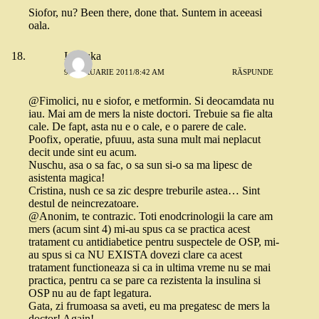
Siofor, nu? Been there, done that. Suntem in aceeasi
oala.
Ionouka
9 FEBRUARIE 2011/8:42 AM
RĂSPUNDE
@Fimolici, nu e siofor, e metformin. Si deocamdata nu
iau. Mai am de mers la niste doctori. Trebuie sa fie alta
cale. De fapt, asta nu e o cale, e o parere de cale.
Poofix, operatie, pfuuu, asta suna mult mai neplacut
decit unde sint eu acum.
Nuschu, asa o sa fac, o sa sun si-o sa ma lipesc de
asistenta magica!
Cristina, nush ce sa zic despre treburile astea… Sint
destul de neincrezatoare.
@Anonim, te contrazic. Toti enodcrinologii la care am
mers (acum sint 4) mi-au spus ca se practica acest
tratament cu antidiabetice pentru suspectele de OSP, mi-
au spus si ca NU EXISTA dovezi clare ca acest
tratament functioneaza si ca in ultima vreme nu se mai
practica, pentru ca se pare ca rezistenta la insulina si
OSP nu au de fapt legatura.
Gata, zi frumoasa sa aveti, eu ma pregatesc de mers la
doctor! Again!