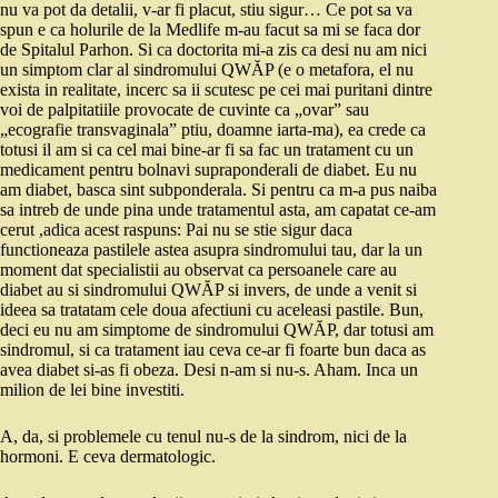
nu va pot da detalii, v-ar fi placut, stiu sigur… Ce pot sa va
spun e ca holurile de la Medlife m-au facut sa mi se faca dor
de Spitalul Parhon. Si ca doctorita mi-a zis ca desi nu am nici
un simptom clar al sindromului QWĂP (e o metafora, el nu
exista in realitate, incerc sa ii scutesc pe cei mai puritani dintre
voi de palpitatiile provocate de cuvinte ca „ovar” sau
„ecografie transvaginala” ptiu, doamne iarta-ma), ea crede ca
totusi il am si ca cel mai bine-ar fi sa fac un tratament cu un
medicament pentru bolnavi supraponderali de diabet. Eu nu
am diabet, basca sint subponderala. Si pentru ca m-a pus naiba
sa intreb de unde pina unde tratamentul asta, am capatat ce-am
cerut ,adica acest raspuns: Pai nu se stie sigur daca
functioneaza pastilele astea asupra sindromului tau, dar la un
moment dat specialistii au observat ca persoanele care au
diabet au si sindromului QWĂP si invers, de unde a venit si
ideea sa tratatam cele doua afectiuni cu aceleasi pastile. Bun,
deci eu nu am simptome de sindromului QWĂP, dar totusi am
sindromul, si ca tratament iau ceva ce-ar fi foarte bun daca as
avea diabet si-as fi obeza. Desi n-am si nu-s. Aham. Inca un
milion de lei bine investiti.
A, da, si problemele cu tenul nu-s de la sindrom, nici de la
hormoni. E ceva dermatologic.