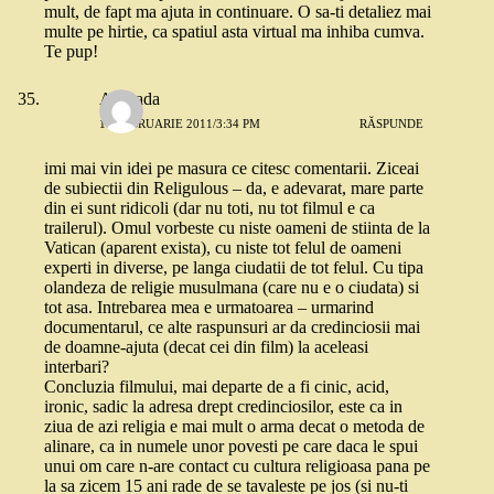
mult, de fapt ma ajuta in continuare. O sa-ti detaliez mai
multe pe hirtie, ca spatiul asta virtual ma inhiba cumva.
Te pup!
Andrada
17 FEBRUARIE 2011/3:34 PM
RĂSPUNDE
imi mai vin idei pe masura ce citesc comentarii. Ziceai
de subiectii din Religulous – da, e adevarat, mare parte
din ei sunt ridicoli (dar nu toti, nu tot filmul e ca
trailerul). Omul vorbeste cu niste oameni de stiinta de la
Vatican (aparent exista), cu niste tot felul de oameni
experti in diverse, pe langa ciudatii de tot felul. Cu tipa
olandeza de religie musulmana (care nu e o ciudata) si
tot asa. Intrebarea mea e urmatoarea – urmarind
documentarul, ce alte raspunsuri ar da credinciosii mai
de doamne-ajuta (decat cei din film) la aceleasi
interbari?
Concluzia filmului, mai departe de a fi cinic, acid,
ironic, sadic la adresa drept credinciosilor, este ca in
ziua de azi religia e mai mult o arma decat o metoda de
alinare, ca in numele unor povesti pe care daca le spui
unui om care n-are contact cu cultura religioasa pana pe
la sa zicem 15 ani rade de se tavaleste pe jos (si nu-ti