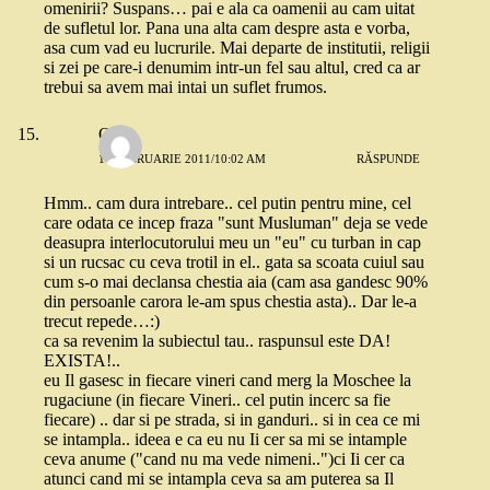
omenirii? Suspans… pai e ala ca oamenii au cam uitat
de sufletul lor. Pana una alta cam despre asta e vorba,
asa cum vad eu lucrurile. Mai departe de institutii, religii
si zei pe care-i denumim intr-un fel sau altul, cred ca ar
trebui sa avem mai intai un suflet frumos.
Quiz
17 FEBRUARIE 2011/10:02 AM
RĂSPUNDE
Hmm.. cam dura intrebare.. cel putin pentru mine, cel
care odata ce incep fraza "sunt Musluman" deja se vede
deasupra interlocutorului meu un "eu" cu turban in cap
si un rucsac cu ceva trotil in el.. gata sa scoata cuiul sau
cum s-o mai declansa chestia aia (cam asa gandesc 90%
din persoanle carora le-am spus chestia asta).. Dar le-a
trecut repede…:)
ca sa revenim la subiectul tau.. raspunsul este DA!
EXISTA!..
eu Il gasesc in fiecare vineri cand merg la Moschee la
rugaciune (in fiecare Vineri.. cel putin incerc sa fie
fiecare) .. dar si pe strada, si in ganduri.. si in cea ce mi
se intampla.. ideea e ca eu nu Ii cer sa mi se intample
ceva anume ("cand nu ma vede nimeni..")ci Ii cer ca
atunci cand mi se intampla ceva sa am puterea sa Il