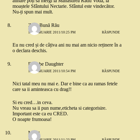
alinare poți să mergi la Mănăstirea Radu Vodă, la
moaștele Sfântului Nectarie. Sfântul este vindecător.
Nu-ți spun mai mult.
Zâna Bună Rău
16 FEBRUARIE 2011/10:25 PM
RĂSPUNDE
Eu nu cred și de câțiva ani nu mai am nicio reținere în a
o declara deschis.
Danube Daughter
16 FEBRUARIE 2011/10:54 PM
RĂSPUNDE
Nici tatal meu nu mai e. Dar e bine ca au ramas fetele
care sa ii aminteasca cu drag!!
Si eu cred…in ceva.
Nu vreau sa ii pun nume,eticheta si categorisire.
Important este ca eu CRED.
O noapte frumoasa!
Merat
16 FEBRUARIE 2011/11:23 PM
RĂSPUNDE