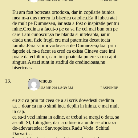
Eu am fost botezata ortodoxa, dar in copilarie bunica
mea m-a dus mereu la biserica catolica.Ea il iubea atat
de mult pe Dumnezeu, iar asta a fost o inspiratie pentru
mine.Credinta a facut-o pe ea sa fie cel mai bun om pe
care l-am cunoscut,sa fie blanda si inteleapta, iar in
ciuda unui fizic fragil era mai puternica decat toata
familia.Fara sa imi vorbeasca de Dumnezeu,doar prin
faptele ei, m-a facut sa cred ca exista Cineva care imi
poate da echilibru, care imi poate da putere sa ma ajut
singura.Astazi sunt in stadiul de credincioasa,nu
bisericoasa.
Anonymous
17 FEBRUARIE 2011/8:39 AM
RĂSPUNDE
eu zic ca prin tot ceea ce a ai scris dovedesti credinta
ta… doar ca nu o simti inca deplin in inima. e mai mult
in cap.
ca sa-ti vezi inima in adinc, ar trebui sa mergi o data, sa
asculti Sf, Liturghie, dar la o biserica unde se oficiaza
de-adevaratelea: Stavropoleos,Radu Voda, Schitul
Darvari…