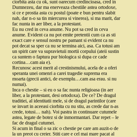
ciorbita asta cu ok, sunt oarecum credincioasa, cred in
Dumnezeu, dar ma enerveaza chestiile astea ortodoxe,
si ce e prostia asta cu postul (poate e bun pentru slabit
nah, dar n-o sa tin miercurea si vinerea), si ma marit, dar
fac nunta in aer liber, a la protestant.
Eu nu cred in ceva anume. Nu pot sa cred in ceva
anume. Evident ca nu pot emite pretentii cum ca as sti
exact care e sensul nostru pe pamant si evident ca nu
pot decat sa sper ca nu se termina aici, asa. Ca totusi am
un spirit care va supravietuii mortii corpului (ateii sustin
ca suntem o faptura pur biologica si dupa ce cade
cortina…cam aia e).
Recunosc acest merit al crestinismului, acela de a oferi
speranta unei omenri a carei tragedie suprema era
moarta (grecii antici, de exemplu…cam asa erau. si nu
numai).
Inca o chestie – si eu o sa fac nunta religioasa (in aer
liber, a la protestant, desi ortodoxa). De ce? De dragul
traditiei, al identitatii mele, si de dragul parintilor (care
se invart in aceeasi ciorbita cu nu stiu, as crede dar n-as
crede, totusi… nah). Voi pastra in continuare cutumele
astea, legate de botez si de inmormantari. Dar repet – le
fac de dragul cutumei.
Si acum in final o sa zic o chestie pe care am auzit-o de
la un preot cu creier. Stiti care e cel mai mare pacat al