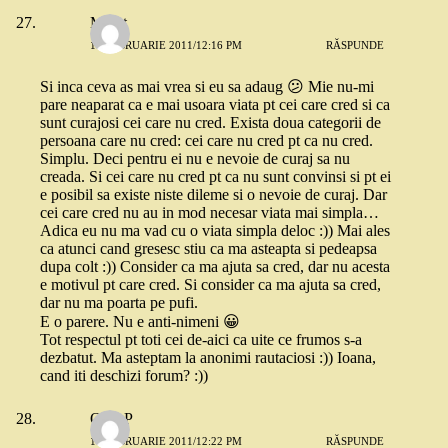
Merat
17 FEBRUARIE 2011/12:16 PM
RĂSPUNDE
Si inca ceva as mai vrea si eu sa adaug 😕 Mie nu-mi
pare neaparat ca e mai usoara viata pt cei care cred si ca
sunt curajosi cei care nu cred. Exista doua categorii de
persoana care nu cred: cei care nu cred pt ca nu cred.
Simplu. Deci pentru ei nu e nevoie de curaj sa nu
creada. Si cei care nu cred pt ca nu sunt convinsi si pt ei
e posibil sa existe niste dileme si o nevoie de curaj. Dar
cei care cred nu au in mod necesar viata mai simpla…
Adica eu nu ma vad cu o viata simpla deloc :)) Mai ales
ca atunci cand gresesc stiu ca ma asteapta si pedeapsa
dupa colt :)) Consider ca ma ajuta sa cred, dar nu acesta
e motivul pt care cred. Si consider ca ma ajuta sa cred,
dar nu ma poarta pe pufi.
E o parere. Nu e anti-nimeni 😀
Tot respectul pt toti cei de-aici ca uite ce frumos s-a
dezbatut. Ma asteptam la anonimi rautaciosi :)) Ioana,
cand iti deschizi forum? :))
OanaP
17 FEBRUARIE 2011/12:22 PM
RĂSPUNDE