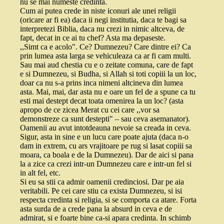
nu se mai numeste credinta.
Cum ai putea crede in niste iconuri ale unei religii
(oricare ar fi ea) daca ii negi institutia, daca te bagi sa
interpretezi Biblia, daca nu crezi in nimic altceva, de
fapt, decat in ce ai tu chef? Asta ma depaseste.
,,Simt ca e acolo". Ce? Dumnezeu? Care dintre ei? Ca
prin lumea asta larga se vehiculeaza ca ar fi cam multi.
Sau mai aud chestia cu e o zeitate comuna, care de fapt
e si Dumnezeu, si Budha, si Allah si toti copiii la un loc,
doar ca nu s-a prins inca nimeni altcineva din lumea
asta. Mai, mai, dar asta nu e oare un fel de a spune ca tu
esti mai destept decat toata omenirea la un loc? (asta
apropo de ce zicea Merat cu cei care ,,vor sa
demonstreze ca sunt destepti" – sau ceva asemanator).
Oamenii au avut intotdeauna nevoie sa creada in ceva.
Sigur, asta in sine e un lucu care poate ajuta (daca n-o
dam in extrem, cu ars vrajitoare pe rug si lasat copiii sa
moara, ca boala e de la Dumnezeu). Dar de aici si pana
la a zice ca crezi intr-un Dumnezeu care e intr-un fel si
in alt fel, etc.
Si eu sa stii ca admir oamenii credinciosi. Dar pe aia
veritabili. Pe cei care stiu ca exista Dumnezeu, si isi
respecta credinta si religia, si se comporta ca atare. Forta
asta surda de a crede pana la absurd in ceva e de
admirat, si e foarte bine ca-si apara credinta. In schimb