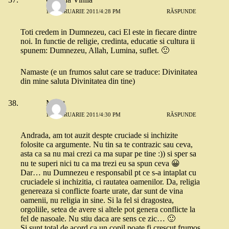
17 FEBRUARIE 2011/4:28 PM
RĂSPUNDE
Toti credem in Dumnezeu, caci El este in fiecare dintre
noi. In functie de religie, credinta, educatie si cultura ii
spunem: Dumnezeu, Allah, Lumina, suflet. 🙂
Namaste (e un frumos salut care se traduce: Divinitatea
din mine saluta Divinitatea din tine)
Merat
17 FEBRUARIE 2011/4:30 PM
RĂSPUNDE
Andrada, am tot auzit despte cruciade si inchizite
folosite ca argumente. Nu tin sa te contrazic sau ceva,
asta ca sa nu mai crezi ca ma supar pe tine :)) si sper sa
nu te superi nici tu ca ma trezi eu sa spun ceva 😀
Dar… nu Dumnezeu e responsabil pt ce s-a intaplat cu
cruciadele si inchizitia, ci rautatea oamenilor. Da, religia
genereaza si conflicte foarte urate, dar sunt de vina
oamenii, nu religia in sine. Si la fel si dragostea,
orgoliile, setea de avere si altele pot genera conflicte la
fel de nasoale. Nu stiu daca are sens ce zic… 🙂
Si sunt total de acord ca un copil poate fi crescut frumos