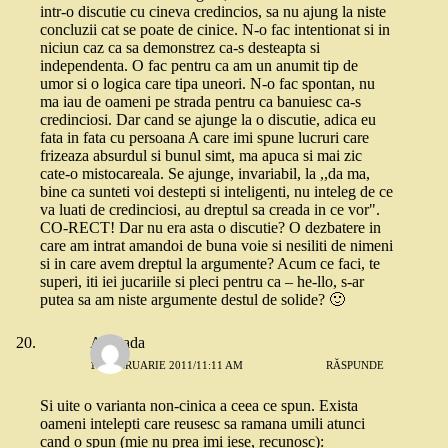
intr-o discutie cu cineva credincios, sa nu ajung la niste
concluzii cat se poate de cinice. N-o fac intentionat si in
niciun caz ca sa demonstrez ca-s desteapta si
independenta. O fac pentru ca am un anumit tip de
umor si o logica care tipa uneori. N-o fac spontan, nu
ma iau de oameni pe strada pentru ca banuiesc ca-s
credinciosi. Dar cand se ajunge la o discutie, adica eu
fata in fata cu persoana A care imi spune lucruri care
frizeaza absurdul si bunul simt, ma apuca si mai zic
cate-o mistocareala. Se ajunge, invariabil, la ,,da ma,
bine ca sunteti voi destepti si inteligenti, nu inteleg de ce
va luati de credinciosi, au dreptul sa creada in ce vor".
CO-RECT! Dar nu era asta o discutie? O dezbatere in
care am intrat amandoi de buna voie si nesiliti de nimeni
si in care avem dreptul la argumente? Acum ce faci, te
superi, iti iei jucariile si pleci pentru ca – he-llo, s-ar
putea sa am niste argumente destul de solide? 🙂
Andrada
17 FEBRUARIE 2011/11:11 AM
RĂSPUNDE
Si uite o varianta non-cinica a ceea ce spun. Exista
oameni intelepti care reusesc sa ramana umili atunci
cand o spun (mie nu prea imi iese, recunosc):