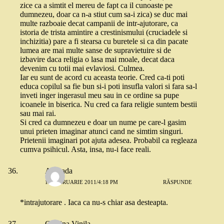
zice ca a simtit el mereu de fapt ca il cunoaste pe
dumnezeu, doar ca n-a stiut cum sa-i zica) se duc mai
multe razboaie decat campanii de intr-ajutorare, ca
istoria de trista amintire a crestinismului (cruciadele si
inchizitia) pare a fi stearsa cu buretele si ca din pacate
lumea are mai multe sanse de supravietuire si de
izbavire daca religia o lasa mai moale, decat daca
devenim cu totii mai evlaviosi. Culmea.
Iar eu sunt de acord cu aceasta teorie. Cred ca-ti poti
educa copilul sa fie bun si-i poti insufla valori si fara sa-l
inveti inger ingerasul meu sau in ce ordine sa pupe
icoanele in biserica. Nu cred ca fara religie suntem bestii
sau mai rai.
Si cred ca dumnezeu e doar un nume pe care-l gasim
unui prieten imaginar atunci cand ne simtim singuri.
Prietenii imaginari pot ajuta adesea. Probabil ca regleaza
cumva psihicul. Asta, insa, nu-i face reali.
Andrada
17 FEBRUARIE 2011/4:18 PM
RĂSPUNDE
*intrajutorare . Iaca ca nu-s chiar asa desteapta.
Cristina Vinila