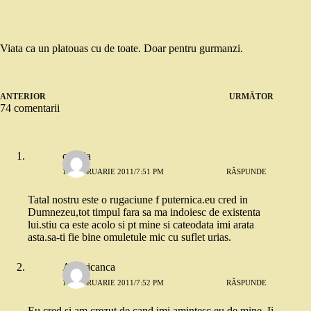
Viata ca un platouas cu de toate. Doar pentru gurmanzi.
ANTERIOR
URMĂTOR
74 comentarii
orestia
16 FEBRUARIE 2011/7:51 PM
RĂSPUNDE
Tatal nostru este o rugaciune f puternica.eu cred in
Dumnezeu,tot timpul fara sa ma indoiesc de existenta
lui.stiu ca este acolo si pt mine si cateodata imi arata
asta.sa-ti fie bine omuletule mic cu suflet urias.
Americanca
16 FEBRUARIE 2011/7:52 PM
RĂSPUNDE
Eu cred si am crezut de cand imi amintesc eu de mine. Ii