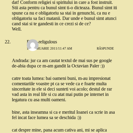
dat! Conform religiei si spiritului in care a fost instruit.
Stii asta pentru ca bunul simt ti-o dicteaza. Bunul simt iti
spune ca nu e obligatoriu sa stai in genunchi, ca nu e
obligatoriu sa faci matanii. Dar unde e bunul simt atunci
cand stai si te gandesti in ce crezi si de ce?
Well.
Robo-religulous
17 FEBRUARIE 2011/11:47 AM
RĂSPUNDE
Andrada: jur ca am cautat textul de mai sus pe google
de-abia dupa ce m-am gandit la Octavian Paler :))
catre toata lumea: bai oameni buni, m-au impresionat
comentariile voastre pt ca se vede ca e foarte multa
sinceritate in ele si deci sunteti voi acolo; destul de rar
vad asta in real life si cu atat mai putin pe internet in
legatura cu asa multi oameni.
bine, asta inseamna si ca e meritul Ioanei ca scrie in asa
fel incat face lumea sa se deschida :))
cat despre mine, pana acum cativa ani, mi se aplica