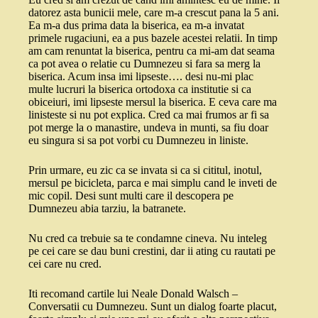
datorez asta bunicii mele, care m-a crescut pana la 5 ani.
Ea m-a dus prima data la biserica, ea m-a invatat
primele rugaciuni, ea a pus bazele acestei relatii. In timp
am cam renuntat la biserica, pentru ca mi-am dat seama
ca pot avea o relatie cu Dumnezeu si fara sa merg la
biserica. Acum insa imi lipseste…. desi nu-mi plac
multe lucruri la biserica ortodoxa ca institutie si ca
obiceiuri, imi lipseste mersul la biserica. E ceva care ma
linisteste si nu pot explica. Cred ca mai frumos ar fi sa
pot merge la o manastire, undeva in munti, sa fiu doar
eu singura si sa pot vorbi cu Dumnezeu in liniste.
Prin urmare, eu zic ca se invata si ca si cititul, inotul,
mersul pe bicicleta, parca e mai simplu cand le inveti de
mic copil. Desi sunt multi care il descopera pe
Dumnezeu abia tarziu, la batranete.
Nu cred ca trebuie sa te condamne cineva. Nu inteleg
pe cei care se dau buni crestini, dar ii ating cu rautati pe
cei care nu cred.
Iti recomand cartile lui Neale Donald Walsch –
Conversatii cu Dumnezeu. Sunt un dialog foarte placut,