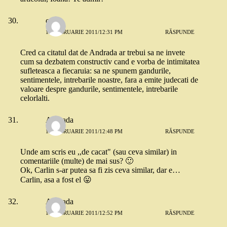
cris
17 FEBRUARIE 2011/12:31 PM
RĂSPUNDE
Cred ca citatul dat de Andrada ar trebui sa ne invete
cum sa dezbatem constructiv cand e vorba de intimitatea
sufleteasca a fiecaruia: sa ne spunem gandurile,
sentimentele, intrebarile noastre, fara a emite judecati de
valoare despre gandurile, sentimentele, intrebarile
celorlalti.
Andrada
17 FEBRUARIE 2011/12:48 PM
RĂSPUNDE
Unde am scris eu ,,de cacat" (sau ceva similar) in
comentariile (multe) de mai sus? 🙂
Ok, Carlin s-ar putea sa fi zis ceva similar, dar e…
Carlin, asa a fost el 😛
Andrada
17 FEBRUARIE 2011/12:52 PM
RĂSPUNDE