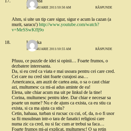
Andrada
17 FEBRUARIE 2011/10:50 AM
RĂSPUNDE
Ahm, si uite un tip care sigur, sigur e acum la cazan (a
murit, saracu')
http://www.youtube.com/watch?
v=MeSSwKffj9o
Ionouka
17 FEBRUARIE 2011/10:55 AM
RĂSPUNDE
Pfuuu, ce puzzle de idei si opinii… Foarte frumos, o
dezbatere interesanta.
Da, si eu cred ca viata e mai usoara pentru cei care cred.
Cei care nu cred sint foarte curajosi asa…
Americanca, am auzit de cartea asta, o sa o caut chiar
azi, multumesc ca mi-ai adus aminte de ea!
Elena, uite chiar acum ma uit pe linkul de la tine!
Corina, multumesc pentru idee. Dar chiar e necesar sa
poarte un nume? Nu e de ajuns ca exista, ca eu stiu ca
exista, si ca ma ajuta ca stiu?
Cetin, hahaaa, turban si rucsac cu cui, of, da, n-o fi usor
sa fii musulman intr-o tara de fanatici religiosi care
numa zic ca cred, nu si fac cum ar trebui sa faca…
Foarte frumos mi-ai explicat, multumesc! O sa retin