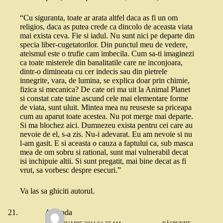
“Cu siguranta, toate ar arata altfel daca as fi un om
religios, daca as putea crede ca dincolo de aceasta viata
mai exista ceva. Fie si iadul. Nu sunt nici pe departe din
specia liber-cugetatorilor. Din punctul meu de vedere,
ateismul este o trufie cam imbecila. Cum sa-ti imaginezi
ca toate misterele din banalitatile care ne inconjoara,
dintr-o dimineata cu cer indecis sau din pietrele
innegrite, vara, de lumina, se explica doar prin chimie,
fizica si mecanica? De cate ori ma uit la Animal Planet
si constat cate taine ascund cele mai elementare forme
de viata, sunt uluit. Mintea mea nu reuseste sa priceapa
cum au aparut toate acestea. Nu pot merge mai departe.
Si ma blochez aici. Dumnezeu exista pentru cei care au
nevoie de el, s-a zis. Nu-i adevarat. Eu am nevoie si nu
l-am gasit. E si aceasta o cauza a faptului ca, sub masca
mea de om sobru si rational, sunt mai vulnerabil decat
isi inchipuie altii. Si sunt pregatit, mai bine decat as fi
vrut, sa vorbesc despre esecuri.”
Va las sa ghiciti autorul.
Andrada