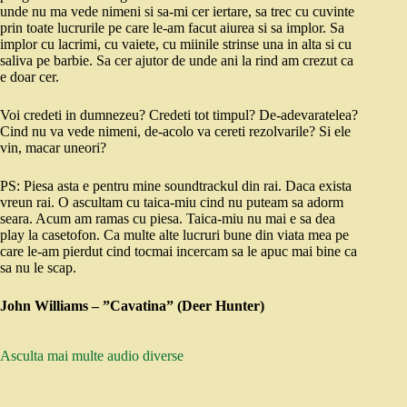
unde nu ma vede nimeni si sa-mi cer iertare, sa trec cu cuvinte
prin toate lucrurile pe care le-am facut aiurea si sa implor. Sa
implor cu lacrimi, cu vaiete, cu miinile strinse una in alta si cu
saliva pe barbie. Sa cer ajutor de unde ani la rind am crezut ca
e doar cer.
Voi credeti in dumnezeu? Credeti tot timpul? De-adevaratelea?
Cind nu va vede nimeni, de-acolo va cereti rezolvarile? Si ele
vin, macar uneori?
PS: Piesa asta e pentru mine soundtrackul din rai. Daca exista
vreun rai. O ascultam cu taica-miu cind nu puteam sa adorm
seara. Acum am ramas cu piesa. Taica-miu nu mai e sa dea
play la casetofon. Ca multe alte lucruri bune din viata mea pe
care le-am pierdut cind tocmai incercam sa le apuc mai bine ca
sa nu le scap.
John Williams – ”Cavatina” (Deer Hunter)
Asculta mai multe audio diverse