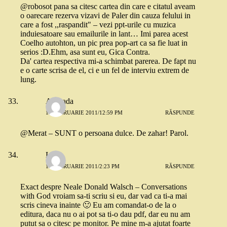
@robosot pana sa citesc cartea din care e citatul aveam
o oarecare rezerva vizavi de Paler din cauza felului in
care a fost ,,raspandit" – vezi ppt-urile cu muzica
induiesatoare sau emailurile in lant… Imi parea acest
Coelho autohton, un pic prea pop-art ca sa fie luat in
serios :D.Ehm, asa sunt eu, Gica Contra.
Da' cartea respectiva mi-a schimbat parerea. De fapt nu
e o carte scrisa de el, ci e un fel de interviu extrem de
lung.
Andrada
17 FEBRUARIE 2011/12:59 PM
RĂSPUNDE
@Merat – SUNT o persoana dulce. De zahar! Parol.
Laliq
17 FEBRUARIE 2011/2:23 PM
RĂSPUNDE
Exact despre Neale Donald Walsch – Conversations
with God vroiam sa-ti scriu si eu, dar vad ca ti-a mai
scris cineva inainte 🙂 Eu am comandat-o de la o
editura, daca nu o ai pot sa ti-o dau pdf, dar eu nu am
putut sa o citesc pe monitor. Pe mine m-a ajutat foarte