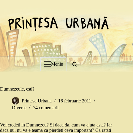
Sari
la
conținut
Meniu
Dumnezeule, esti?
Printesa Urbana
16 februarie 2011
Diverse
74 comentarii
Voi credeti in Dumnezeu? Si daca da, cum va ajuta asta? Iar
daca nu, nu va e teama ca pierdeti ceva important? Ca ratati