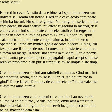
esenta vietii?
Eu cred in ceva. Nu stiu daca e bine sa-i spun dumnezeu sau
univers sau soarta sau noroc. Cred ca e ceva acolo care poate
schimba lucruri. Nu sint religioasa. Nu merg la biserica, nu ma
spovedesc, nu dau acatiste, nu citesc rugaciuni in metrou, desi
era o vreme cind stiam toate cintecele catolice si mergeam la
slujba in fiecare duminica (aveam 17 ani). Uneori imi spun
Tatal nostru, in momente complet aiurea, inainte de vreo
operatie sau cind am mintea goala de orice altceva. E singurul
text pe care il stiu pe de rost si cumva ma linisteste cind nimic
altceva nu merge. Rareori sint atenta la cuvinte. E ca o poezie,
ca o mantra pe care o repet ca papagalul si apoi astept sa mi se
rezolve probleme. Sau pur si simplu sa mi se umple niste timp.
Cred in dumnezeu si cind am rafuileli cu lumea. Cind ma simt
nedreptatita, lovita, cind mi se iau lucruri. Atunci imi zic in
gind” De ce iar eu, Doamne, de ce mie etc etc” si ma vaiet asa
si asta ma alina cumva.
Cred in dumnezeu cind oameni care cred in el au nevoie de
ajutor. Si atunci ii zic „Sefule, pai uite, omul asta a crezut in
tine toata viata, te rog eu, fa-i un serviciu, ajuta-l, scoate-l din
belea, macar de data asta…”