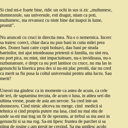
Si cind mi-e foarte bine, ridic un ochi in sus si zic „multumesc,
dumnezeule, sau universule, esti dragut, stiam ca poti,
multumesc, ma revansez cu niste bine dat inapoi in lume,
promit”.
Nu aruncati cu cruci in directia mea. Nu-s o nemernica. Incerc
sa traiesc corect, chiar daca nu pun bani in cutia milei prea
des. Donez bani catre copii bolnavi, dau bani pe strada
batrinilor, imi ajut intotdeauna prietenii si familia, nu sint rea,
nu port pica, nu mint, sint impaciuitoare, nu-s invidioasa, nu-s
razbunatoare, e drept ca nu port lantisor cu cruce, nu ma las in
genunchi la biserica prea des si nu-mi plac preotii, dar nu cred
ca merit sa fiu pusa la coltul universului pentru atita lucru. Sau
merit?
Uneori ma gindesc ca in momente ca astea de acum, ca cele
de ieri, de saptamina trecuta, de acum o luna, in atitea seri din
ultima vreme, poate de asta am nevoie. Sa cred intr-un
dumnezeu. Cind nimic altceva nu merge, cind medicii si
tehnica si cind propria putere ma lasa, cind nu mai stiu de
unde sa-mi mai trag un fir de speranta, ar trebui sa ma asez in
genunchi si sa ma rog. Sa-mi lipesc fruntea de parchet si sa
pling de rusine c-am gresit ne crezind. Sa ma umilesc acolo