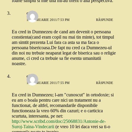
foarte simplu si mie una mi-au oferit o alta perspectiva.
cris
16 FEBRUARIE 2011/7:53 PM
RĂSPUNDE
Eu cred in Dumnezeu de cand am devenit o persoana
constienta(cand eram copil nu mai tin minte), tot timpul
am simtit prezenta Lui fara ca asta sa ma faca o
persoana bisericoasa.De fapt nu cred ca Dumnezeu-ul
din noi nu trebuie neaparat legat de biserica sau o religie
anume, ci cred ca trebuie sa fie esenta umanitatii
noastre.
elena
16 FEBRUARIE 2011/7:55 PM
RĂSPUNDE
Eu cred in Dumnezeu; l-am "cunoscut" in ortodoxie; si
eu am o boala pentru care nici un tratament nu a
functionat, de altfel, recomandarile disponibile
functioneaza la vreo 60% din cazuri; e o carticica
scurtuta, interesanta, pe net:
http://www.scribd.com/doc/25068831/Antonie-de-
Suroj-Taina-Vindecarii
(e vreo 10 lei daca vrei sa ti-o
cumperi); poate te inspira…