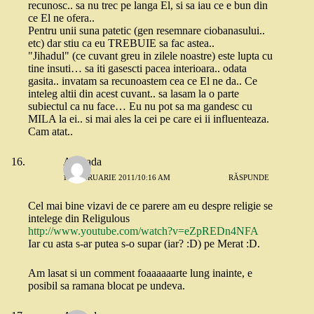
recunosc.. sa nu trec pe langa El, si sa iau ce e bun din
ce El ne ofera..
Pentru unii suna patetic (gen resemnare ciobanasului..
etc) dar stiu ca eu TREBUIE sa fac astea..
"Jihadul" (ce cuvant greu in zilele noastre) este lupta cu
tine insuti… sa iti gasescti pacea interioara.. odata
gasita.. invatam sa recunoastem cea ce El ne da.. Ce
inteleg altii din acest cuvant.. sa lasam la o parte
subiectul ca nu face… Eu nu pot sa ma gandesc cu
MILA la ei.. si mai ales la cei pe care ei ii influenteaza.
Cam atat..
Andrada
17 FEBRUARIE 2011/10:16 AM
RĂSPUNDE
Cel mai bine vizavi de ce parere am eu despre religie se
intelege din Religulous
http://www.youtube.com/watch?v=eZpREDn4NFA
Iar cu asta s-ar putea s-o supar (iar? :D) pe Merat :D.
Am lasat si un comment foaaaaaarte lung inainte, e
posibil sa ramana blocat pe undeva.