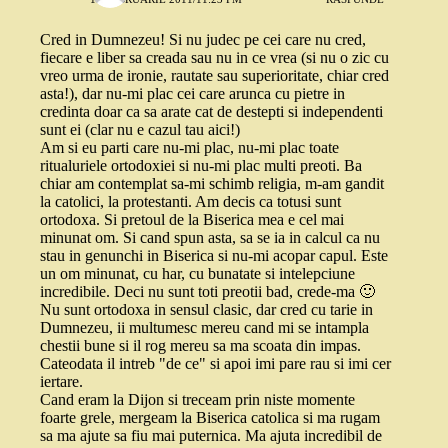
Cred in Dumnezeu! Si nu judec pe cei care nu cred,
fiecare e liber sa creada sau nu in ce vrea (si nu o zic cu
vreo urma de ironie, rautate sau superioritate, chiar cred
asta!), dar nu-mi plac cei care arunca cu pietre in
credinta doar ca sa arate cat de destepti si independenti
sunt ei (clar nu e cazul tau aici!)
Am si eu parti care nu-mi plac, nu-mi plac toate
ritualuriele ortodoxiei si nu-mi plac multi preoti. Ba
chiar am contemplat sa-mi schimb religia, m-am gandit
la catolici, la protestanti. Am decis ca totusi sunt
ortodoxa. Si pretoul de la Biserica mea e cel mai
minunat om. Si cand spun asta, sa se ia in calcul ca nu
stau in genunchi in Biserica si nu-mi acopar capul. Este
un om minunat, cu har, cu bunatate si intelepciune
incredibile. Deci nu sunt toti preotii bad, crede-ma 🙂
Nu sunt ortodoxa in sensul clasic, dar cred cu tarie in
Dumnezeu, ii multumesc mereu cand mi se intampla
chestii bune si il rog mereu sa ma scoata din impas.
Cateodata il intreb "de ce" si apoi imi pare rau si imi cer
iertare.
Cand eram la Dijon si treceam prin niste momente
foarte grele, mergeam la Biserica catolica si ma rugam
sa ma ajute sa fiu mai puternica. Ma ajuta incredibil de