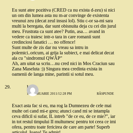
Eu sunt atee pozitiva (CRED ca nu exista d-zeu) si nici
un om din lumea asta nu m-ar convinge de existenta
vreunui zeu (decat zeul insusi lol). Stiu c-or sa-mi sara
multi la beregata, dar sunt obisnuita deja cu cei din jurul
meu. Frustrata ca sunt atee? Putin, asa… avand in
vedere ca traiesc intr-o tara in care romanii sunt
credinciosi fanatici … no offence!
Sunt multe de zis dar nu vreau sa intru in
polemici..oricum, ai grija la subiect, e mai delicat decat
ala cu "sindromul QWĂP"
Ah, am uitat sa scriu…nu cred nici in Mos Craciun sau
Zana Maseluta :)) Singura mea credinta exista in
oamenii de langa mine, parintii si sotul meu.
Irina
17 FEBRUARIE 2011/12:28 PM
RĂSPUNDE
Exact asta fac si eu, ma rog la Dumnezeu de cele mai
multe ori cand mi-e greu; atunci cand mi se intampla
ceva dificil si sufar, IL intreb "de ce eu, de ce mie?", iar
in tot restul timpului II multumesc pentru tot ceea ce imi
ofera, pentru toate fericirea de care am parte! Superb
articolul, Ioana! Te admir!