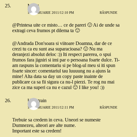
Merat
17 FEBRUARIE 2011/12:10 PM
RĂSPUNDE
@Printesa uite ce misto… ce de pareri 🙂 Ai de unde sa
extragi ceva frumos pt dilema ta 🙂
@Andrada Don'soara si viitoare Doamna, dar de ce
crezi tu ca eu sunt asa suparacioasa? 🙂 Nu ma
deranjezi absolut deloc :)) Iti respect parerea, o spui
frumos fara jigniri si imi par o persoana foarte dulce. Ti-
am raspuns la comentariu si pe blog-ul meu si iti spun
foarte sincer: comentariul tau luuuung nu a ajuns la
mine! Alta data sa day un copy paste inainte de
publicare ca sa fii sigura ca nu-l pierzi. Te rog nu mai
zice ca ma superi ca nu e cazul 🙂 I like you! :))
Un_strain
17 FEBRUARIE 2011/12:11 PM
RĂSPUNDE
Trebuie sa credem in ceva. Uneori se numeste
Dumnezeu, alteori are alte nume.
Important este sa credem!