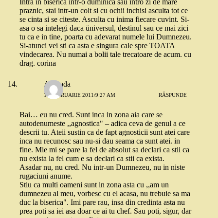
Intra in biserica intr-o duminica sau intro zi de mare
praznic, stai intr-un colt si cu ochii inchisi asculta tot ce
se cinta si se citeste. Asculta cu inima fiecare cuvint. Si-
asa o sa intelegi daca üniversul, destinul sau ce mai zici
tu ca e in tine, poarta cu adevarat numele lui Dumnezeu.
Si-atunci vei sti ca asta e singura cale spre TOATA
vindecarea. Nu numai a bolii tale trecatoare de acum. cu
drag. corina
Andrada
17 FEBRUARIE 2011/9:27 AM
RĂSPUNDE
Bai… eu nu cred. Sunt inca in zona aia care se
autodenumeste ,,agnostica" – adica ceva de genul a ce
descrii tu. Ateii sustin ca de fapt agnosticii sunt atei care
inca nu recunosc sau nu-si dau seama ca sunt atei. in
fine. Mie mi se pare la fel de absolut sa declari ca stii ca
nu exista la fel cum e sa declari ca stii ca exista.
Asadar nu, nu cred. Nu intr-un Dumnezeu, nu in niste
rugaciuni anume.
Stiu ca multi oameni sunt in zona asta cu ,,am un
dumnezeu al meu, vorbesc cu el acasa, nu trebuie sa ma
duc la biserica". Imi pare rau, insa din credinta asta nu
prea poti sa iei asa doar ce ai tu chef. Sau poti, sigur, dar