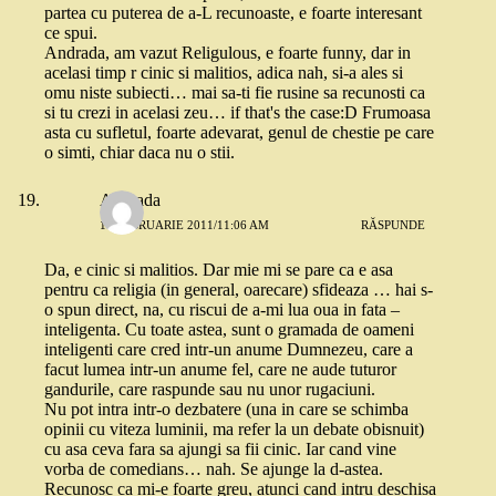
partea cu puterea de a-L recunoaste, e foarte interesant
ce spui.
Andrada, am vazut Religulous, e foarte funny, dar in
acelasi timp r cinic si malitios, adica nah, si-a ales si
omu niste subiecti… mai sa-ti fie rusine sa recunosti ca
si tu crezi in acelasi zeu… if that's the case:D Frumoasa
asta cu sufletul, foarte adevarat, genul de chestie pe care
o simti, chiar daca nu o stii.
Andrada
17 FEBRUARIE 2011/11:06 AM
RĂSPUNDE
Da, e cinic si malitios. Dar mie mi se pare ca e asa
pentru ca religia (in general, oarecare) sfideaza … hai s-
o spun direct, na, cu riscui de a-mi lua oua in fata –
inteligenta. Cu toate astea, sunt o gramada de oameni
inteligenti care cred intr-un anume Dumnezeu, care a
facut lumea intr-un anume fel, care ne aude tuturor
gandurile, care raspunde sau nu unor rugaciuni.
Nu pot intra intr-o dezbatere (una in care se schimba
opinii cu viteza luminii, ma refer la un debate obisnuit)
cu asa ceva fara sa ajungi sa fii cinic. Iar cand vine
vorba de comedians… nah. Se ajunge la d-astea.
Recunosc ca mi-e foarte greu, atunci cand intru deschisa