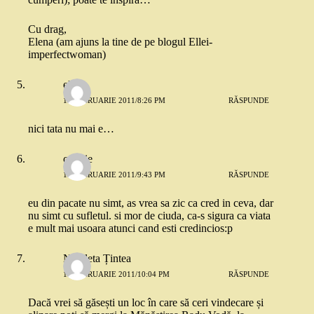
Cu drag,
Elena (am ajuns la tine de pe blogul Ellei-
imperfectwoman)
elena
16 FEBRUARIE 2011/8:26 PM
RĂSPUNDE
nici tata nu mai e…
cookie
16 FEBRUARIE 2011/9:43 PM
RĂSPUNDE
eu din pacate nu simt, as vrea sa zic ca cred in ceva, dar
nu simt cu sufletul. si mor de ciuda, ca-s sigura ca viata
e mult mai usoara atunci cand esti credincios:p
Nicoleta Țintea
16 FEBRUARIE 2011/10:04 PM
RĂSPUNDE
Dacă vrei să găsești un loc în care să ceri vindecare și