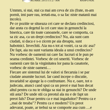
17 FEBRUARIE 2011/11:27 AM
RĂSPUNDE
Ummm, si stai, stai ca mai am ceva de zis (frate, m-am
pornit, imi pare rau, iertati-ma, o sa fac niste matanii mai
incolo).
Pe ce pozitie se situeaza cei care se declara credinciosi,
dar arata cu degetul la cei care stau in genunchi la
biserica, care tin toate canoanele, care se comporta, ca
sa zic asa, ca un drept credincios? Nu, aia sunt cam
ciudati, si daca e s-o zicem pe aia dreapta, sunt
habotnici. Invechiti. Aia nu-s tot ai vostri, ca sa zic asa?
De fapt, aia nu sunt varianta ideala a unui credincios?
Nu vorbesc de oamenii rai care fac lucruri si le pun pe
seama credintei. Vorbesc de cei smeriti. Vorbesc de
oamenii care tin la virginitatea lor pana la casatorie,
vorbesc de niste oameni…
Fiecare are sistemul lui de valori si fiecaruia i se par
ciudate anumite lucruri. Iar cand incepe o discutie,
invariabil se ajunge la o confruntare. Nu e, oare, tot o
judecata, atunci cand spui ca un preot e mai bun decat
altul pentru ca nu te obliga sa stai in genunchi? De unde
stii asta? De unde stii ca preotul ala nu e de fapt un
preot fals? Doar pentru ca e mai ingaduitor? Pentru ca e
,,mai de treaba"? Pentru ca e modern? Un preot
adevarat, poate, ar trebui sa se comporte asa cum …e