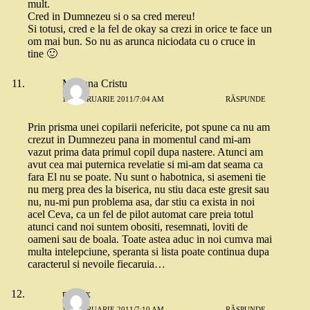
mult.
Cred in Dumnezeu si o sa cred mereu!
Si totusi, cred e la fel de okay sa crezi in orice te face un
om mai bun. So nu as arunca niciodata cu o cruce in
tine 🙂
Mariana Cristu
17 FEBRUARIE 2011/7:04 AM
RĂSPUNDE
Prin prisma unei copilarii nefericite, pot spune ca nu am
crezut in Dumnezeu pana in momentul cand mi-am
vazut prima data primul copil dupa nastere. Atunci am
avut cea mai puternica revelatie si mi-am dat seama ca
fara El nu se poate. Nu sunt o habotnica, si asemeni tie
nu merg prea des la biserica, nu stiu daca este gresit sau
nu, nu-mi pun problema asa, dar stiu ca exista in noi
acel Ceva, ca un fel de pilot automat care preia totul
atunci cand noi suntem obositi, resemnati, loviti de
oameni sau de boala. Toate astea aduc in noi cumva mai
multa intelepciune, speranta si lista poate continua dupa
caracterul si nevoile fiecaruia…
poofix
17 FEBRUARIE 2011/7:10 AM
RĂSPUNDE