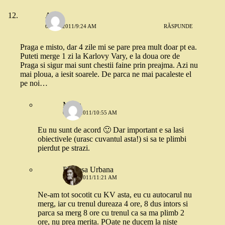
Anca
6 MAI 2011/9:24 AM
RĂSPUNDE
Praga e misto, dar 4 zile mi se pare prea mult doar pt ea.
Puteti merge 1 zi la Karlovy Vary, e la doua ore de
Praga si sigur mai sunt chestii faine prin preajma. Azi nu
mai ploua, a iesit soarele. De parca ne mai pacaleste el
pe noi…
Mona
6 MAI 2011/10:55 AM
Eu nu sunt de acord 🙂 Dar important e sa lasi
obiectivele (urasc cuvantul asta!) si sa te plimbi
pierdut pe strazi.
Printesa Urbana
6 MAI 2011/11:21 AM
Ne-am tot socotit cu KV asta, eu cu autocarul nu
merg, iar cu trenul dureaza 4 ore, 8 dus intors si
parca sa merg 8 ore cu trenul ca sa ma plimb 2
ore, nu prea merita. POate ne ducem la niste