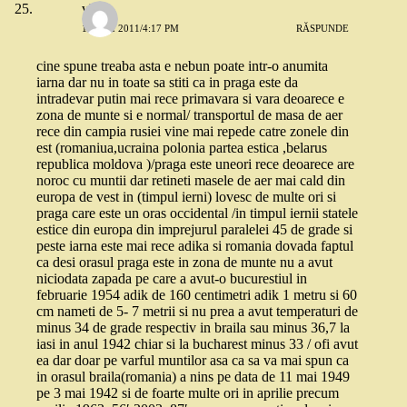
vlad
10 MAI 2011/4:17 PM
RĂSPUNDE
cine spune treaba asta e nebun poate intr-o anumita
iarna dar nu in toate sa stiti ca in praga este da
intradevar putin mai rece primavara si vara deoarece e
zona de munte si e normal/ transportul de masa de aer
rece din campia rusiei vine mai repede catre zonele din
est (romaniua,ucraina polonia partea estica ,belarus
republica moldova )/praga este uneori rece deoarece are
noroc cu muntii dar retineti masele de aer mai cald din
europa de vest in (timpul ierni) lovesc de multe ori si
praga care este un oras occidental /in timpul iernii statele
estice din europa din imprejurul paralelei 45 de grade si
peste iarna este mai rece adika si romania dovada faptul
ca desi orasul praga este in zona de munte nu a avut
niciodata zapada pe care a avut-o bucurestiul in
februarie 1954 adik de 160 centimetri adik 1 metru si 60
cm nameti de 5- 7 metrii si nu prea a avut temperaturi de
minus 34 de grade respectiv in braila sau minus 36,7 la
iasi in anul 1942 chiar si la bucharest minus 33 / ofi avut
ea dar doar pe varful muntilor asa ca sa va mai spun ca
in orasul braila(romania) a nins pe data de 11 mai 1949
pe 3 mai 1942 si de foarte multe ori in aprilie precum