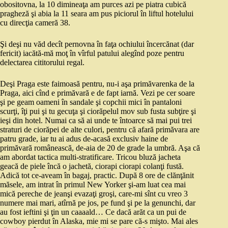
obositovna, la 10 dimineaţa am purces azi pe piatra cubică
pragheză şi abia la 11 seara am pus piciorul în liftul hotelului
cu direcţia cameră 38.
Şi deşi nu văd decît pernovna în faţa ochiului încercănat (dar
fericit) iacătă-mă moţ în vîrful patului alegînd poze pentru
delectarea cititorului regal.
Deşi Praga este faimoasă pentru, nu-i aşa primăvarenka de la
Praga, aici cînd e primăvară e de fapt iarnă. Vezi pe cer soare
şi pe geam oameni în sandale şi copchii mici în pantaloni
scurţi, îţi pui şi tu gecuţa şi ciorăpelul mov sub fusta subţire şi
ieşi din hotel. Numai ca să ai unde te întoarce să mai pui trei
straturi de ciorăpei de alte culori, pentru că afară primăvara are
patru grade, iar tu ai adus de-acasă exclusiv haine de
primăvară românească, de-aia de 20 de grade la umbră. Aşa că
am abordat tactica multi-stratificare. Tricou bluză jacheta
geacă de piele încă o jachetă, ciorapi ciorapi colanţi fustă.
Adică tot ce-aveam în bagaj, practic. După 8 ore de clănţănit
măsele, am intrat în primul New Yorker şi-am luat cea mai
mică pereche de jeanşi evazaţi groşi, care-mi sînt cu vreo 3
numere mai mari, atîrnă pe jos, pe fund şi pe la genunchi, dar
au fost ieftini şi ţin un caaaald… Ce dacă arăt ca un pui de
cowboy pierdut în Alaska, mie mi se pare că-s mişto. Mai ales