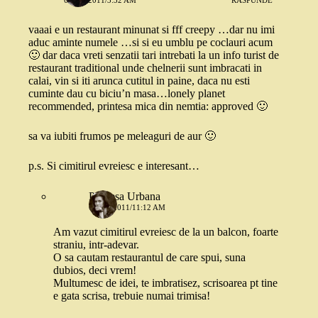
6 MAI 2011/3:32 AM
RĂSPUNDE
vaaai e un restaurant minunat si fff creepy …dar nu imi
aduc aminte numele …si si eu umblu pe coclauri acum
🙂 dar daca vreti senzatii tari intrebati la un info turist de
restaurant traditional unde chelnerii sunt imbracati in
calai, vin si iti arunca cutitul in paine, daca nu esti
cuminte dau cu biciu’n masa…lonely planet
recommended, printesa mica din nemtia: approved 🙂
sa va iubiti frumos pe meleaguri de aur 🙂
p.s. Si cimitirul evreiesc e interesant…
Printesa Urbana
6 MAI 2011/11:12 AM
Am vazut cimitirul evreiesc de la un balcon, foarte
straniu, intr-adevar.
O sa cautam restaurantul de care spui, suna
dubios, deci vrem!
Multumesc de idei, te imbratisez, scrisoarea pt tine
e gata scrisa, trebuie numai trimisa!