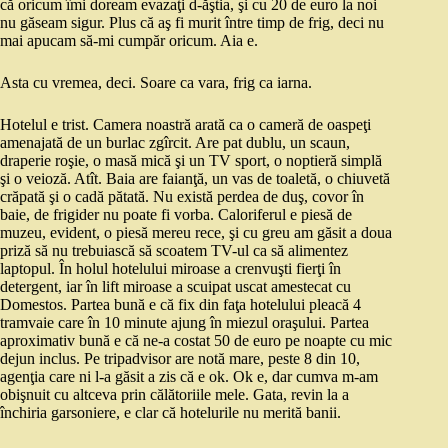
că oricum îmi doream evazaţi d-ăştia, şi cu 20 de euro la noi
nu găseam sigur. Plus că aş fi murit între timp de frig, deci nu
mai apucam să-mi cumpăr oricum. Aia e.
Asta cu vremea, deci. Soare ca vara, frig ca iarna.
Hotelul e trist. Camera noastră arată ca o cameră de oaspeţi
amenajată de un burlac zgîrcit. Are pat dublu, un scaun,
draperie roşie, o masă mică şi un TV sport, o noptieră simplă
şi o veioză. Atît. Baia are faianţă, un vas de toaletă, o chiuvetă
crăpată şi o cadă pătată. Nu există perdea de duş, covor în
baie, de frigider nu poate fi vorba. Caloriferul e piesă de
muzeu, evident, o piesă mereu rece, şi cu greu am găsit a doua
priză să nu trebuiască să scoatem TV-ul ca să alimentez
laptopul. În holul hotelului miroase a crenvuşti fierţi în
detergent, iar în lift miroase a scuipat uscat amestecat cu
Domestos. Partea bună e că fix din faţa hotelului pleacă 4
tramvaie care în 10 minute ajung în miezul oraşului. Partea
aproximativ bună e că ne-a costat 50 de euro pe noapte cu mic
dejun inclus. Pe tripadvisor are notă mare, peste 8 din 10,
agenţia care ni l-a găsit a zis că e ok. Ok e, dar cumva m-am
obişnuit cu altceva prin călătoriile mele. Gata, revin la a
închiria garsoniere, e clar că hotelurile nu merită banii.