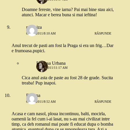
Doamne fereste, vine iarna? Pai mai bine stau aici,
atunci. Macar e berea buna si mai ieftina!
modniza
6 MAI 2011/8:10 AM
RĂSPUNDE
Anul trecut de pasti am fost la Praga si era un frig…Dar
e frumoasa.pupici.
Printesa Urbana
6 MAI 2011/11:17 AM
Cica anul asta de paste au fost 28 de grade. Sucita
treaba! Pup inapoi.
Roxana
6 MAI 2011/8:52 AM
RĂSPUNDE
Acasa e cam nasol, ploua incontinuu, balti, mocirla,
oamenii la fel cum i-ai lasat, nu s-au mai civilizat intre
timp, ca deh romanul mai poate fi educat dupa o bomba
atomica, eventual dupa ce se repopuleaza tara. Azi a