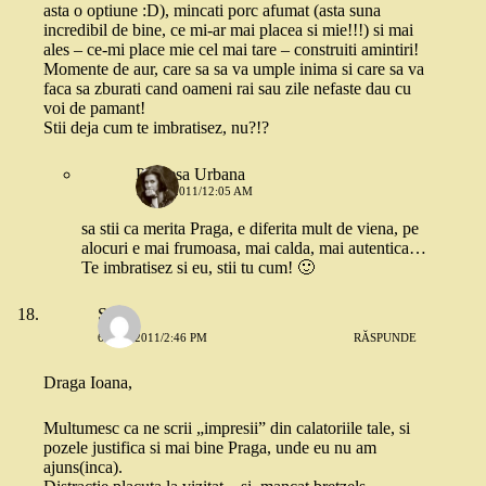
asta o optiune :D), mincati porc afumat (asta suna
incredibil de bine, ce mi-ar mai placea si mie!!!) si mai
ales – ce-mi place mie cel mai tare – construiti amintiri!
Momente de aur, care sa sa va umple inima si care sa va
faca sa zburati cand oameni rai sau zile nefaste dau cu
voi de pamant!
Stii deja cum te imbratisez, nu?!?
Printesa Urbana
7 MAI 2011/12:05 AM
sa stii ca merita Praga, e diferita mult de viena, pe
alocuri e mai frumoasa, mai calda, mai autentica…
Te imbratisez si eu, stii tu cum! 🙂
Stef
6 MAI 2011/2:46 PM
RĂSPUNDE
Draga Ioana,
Multumesc ca ne scrii „impresii” din calatoriile tale, si
pozele justifica si mai bine Praga, unde eu nu am
ajuns(inca).