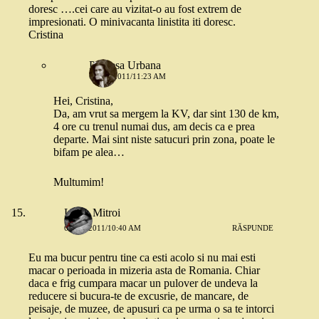
doresc ….cei care au vizitat-o au fost extrem de
impresionati. O minivacanta linistita iti doresc.
Cristina
Printesa Urbana
6 MAI 2011/11:23 AM
Hei, Cristina,
Da, am vrut sa mergem la KV, dar sint 130 de km,
4 ore cu trenul numai dus, am decis ca e prea
departe. Mai sint niste satucuri prin zona, poate le
bifam pe alea…
Multumim!
Liana Mitroi
6 MAI 2011/10:40 AM
RĂSPUNDE
Eu ma bucur pentru tine ca esti acolo si nu mai esti
macar o perioada in mizeria asta de Romania. Chiar
daca e frig cumpara macar un pulover de undeva la
reducere si bucura-te de excusrie, de mancare, de
peisaje, de muzee, de apusuri ca pe urma o sa te intorci