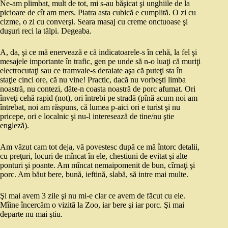
Ne-am plimbat, mult de tot, mi s-au băşicat şi unghiile de la
picioare de cît am mers. Piatra asta cubică e cumplită. O zi cu
cizme, o zi cu converşi. Seara masaj cu creme onctuoase şi
duşuri reci la tălpi. Degeaba.
A, da, şi ce mă enervează e că indicatoarele-s în cehă, la fel şi
mesajele importante în trafic, gen pe unde să n-o luaţi că muriţi
electrocutaţi sau ce tramvaie-s deraiate aşa că puteţi sta în
staţie cinci ore, că nu vine! Practic, dacă nu vorbeşti limba
noastră, nu contezi, dăte-n coasta noastră de porc afumat. Ori
înveţi cehă rapid (not), ori întrebi pe stradă (pînă acum noi am
întrebat, noi am răspuns, că lumea p-aici ori e turist şi nu
pricepe, ori e localnic şi nu-l interesează de tine/nu ştie
engleză).
Am văzut cam tot deja, vă povestesc după ce mă întorc detalii,
cu preţuri, locuri de mîncat în ele, chestiuni de evitat şi alte
ponturi şi poante. Am mîncat nemaipomenit de bun, cîrnaţi şi
porc. Am băut bere, bună, ieftină, slabă, să intre mai multe.
Şi mai avem 3 zile şi nu mi-e clar ce avem de făcut cu ele.
Mîine încercăm o vizită la Zoo, iar bere şi iar porc. Şi mai
departe nu mai ştiu.