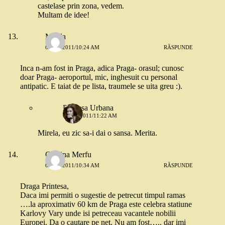
castelase prin zona, vedem.
Multam de idee!
Mirela
6 MAI 2011/10:24 AM
RĂSPUNDE
Inca n-am fost in Praga, adica Praga- orasul; cunosc
doar Praga- aeroportul, mic, inghesuit cu personal
antipatic. E taiat de pe lista, traumele se uita greu :).
Printesa Urbana
6 MAI 2011/11:22 AM
Mirela, eu zic sa-i dai o sansa. Merita.
Cristina Merfu
6 MAI 2011/10:34 AM
RĂSPUNDE
Draga Printesa,
Daca imi permiti o sugestie de petrecut timpul ramas
….la aproximativ 60 km de Praga este celebra statiune
Karlovy Vary unde isi petreceau vacantele nobilii
Europei. Da o cautare pe net. Nu am fost….. dar imi