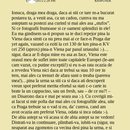
6 MAI 2011/2:28 PM
RĂSPUNDE
Ionuca, draga mea draga, daca ai stii ce tare m-a bucurat
postarea ta, a venit asa, ca un cadou, cumva nu ma
asteptam sa postezi asa curind si mai ales asa „stufos”.
Si ce fotografii frumoase si ce oameni splendizi in ele!
Eu ma gindisem sa-ti propun sa te duci repejor pina la
Viena daca simti ca nu prea mai ai ce face-n Praga dar
yet again, vazand ca eziti la cei 130 de km pina-n KV
cei 250 (aprox) pina-n Viena par pasul uriasului :-)…
sigur, daca ar fi dupa mine eu asa as face, Viena este
orasul meu de suflet intre toate capitalele Europei (le-am
cam vazut, cu putine exceptii!) si eu n-as rata ocazia de
a revedea Viena nici daca ar trebui sa stau 10 ore in
tren, mai ales ca trenuri de afara sunt o treaba (parerea
mea!)…pina la urma sa stii ca si daca ati descoperit
vreun spot preferat merita efortul sa stati c-o carte in
brate la un cappucino, sau un fresh, sau – de ce nu?! –
un Disarono daca e mai pe seara asa :-). Cu covrigii mi-
ai facut si mie pofta dar mai ales cu fotografiile alea, uite
ca Praga trebuie sa o vad si eu, da’ cumva, cand am
avut ocazia am preferat Viena, odata si inca odata :-).
De abia astept sa vii acasa si de abia astept sa ne vedem!
Distrati-va in continuare, plimbati-va, iubiti-va (sigur, nu
neaparat asa zgomotos ca vecina desi pina la urma, e si