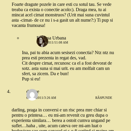
Foarte dragute pozele in care esti cu sotul tau. Se vede
treaba ca exista o conectie acolo:). Draga mea, tu ai
mincat acel cirnat monstruos? (Urit mai suna cuvintul
asta -cirnat- de ce nu i s-a gasit un alt nume?:) Ti pup si
vacanta frumoasa!
Printesa Urbana
6 MAI 2011/11:08 AM
Ina, pai tu abia acum sesisezi conectia? Ntz ntz nu
prea esti prezenta in regat des, vad.
Cit despre cirnat, recunosc ca el a fost devorat de
sotz. asta suna si mai urit. eu am molfait cam un
sfert, sa zicem. Da e bun!
Pup si eu!
deedee
6 MAI 2011/3:26 AM
RĂSPUNDE
darling, praga in conversi e un risc prea mre chiar si
pentru o printesa… eu mi-am revenit cu greu dupa o
experienta similara… berea a ostoit cumva ungand pe
suflet…haha , uite, acum cateva ore mi-am luat o
budovicze sau cum capacul ei s-o fi scriind si maine am