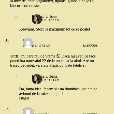
la mizerie, caini vagabonzi, tiganie, gunoaie pe jos si
blocuri comuniste.
Printesa Urbana
6 MAI 2011/11:23 AM
Adevarat. Storc la maximum tot ce se poate!
Mona
6 MAI 2011/10:52 AM
RĂSPUNDE
Uffff, imi pare rau de vreme 🙁 Daca nu aveti ce face
puteti lua tramvaiul 22 de la un capat la altul. Are un
traseu deosebit, va arata Praga cu toate fetele ei.
Printesa Urbana
6 MAI 2011/11:24 AM
Da, buna idee, facem si asta duminica, inainte de
avionul de la miezul noptii!
Hugs!
Anca G