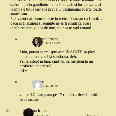
sa beau putin gandindu-ma la tine…ah si inca ceva… si
toamna e tot la iarna la praga… vestimentar foarte foarte
stratificata
* ai vazut cata lume citeste in metrou? taman ca la noi…
daca ar fi scuipat si seminte m-as fi simtit ca acasa
te iubesc si mi-e dor de tine, sper sa te vad curand
Printesa Urbana
6 MAI 2011/11:11 AM
Mda, puteai sa imi spui asta INAINTE sa plec
numa cu conversi la subtioara, deh.
Pai te astept in tara, cind vii, sa mergem la un
profiterol pe terasa?
>:D<
deedee
7 MAI 2011/1:38 PM
vin pe 17, stau pana pe 17 (iunie) .. deci la pofti-
terol inainte
cristiana frincu