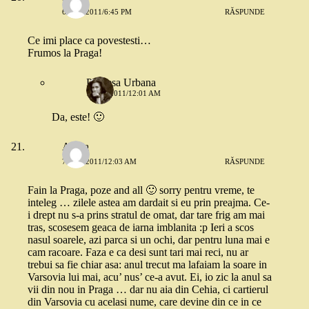
6 MAI 2011/6:45 PM
RĂSPUNDE
Ce imi place ca povestesti…
Frumos la Praga!
Printesa Urbana
7 MAI 2011/12:01 AM
Da, este! 🙂
Adina
7 MAI 2011/12:03 AM
RĂSPUNDE
Fain la Praga, poze and all 🙂 sorry pentru vreme, te
inteleg … zilele astea am dardait si eu prin preajma. Ce-
i drept nu s-a prins stratul de omat, dar tare frig am mai
tras, scosesem geaca de iarna imblanita :p Ieri a scos
nasul soarele, azi parca si un ochi, dar pentru luna mai e
cam racoare. Faza e ca desi sunt tari mai reci, nu ar
trebui sa fie chiar asa: anul trecut ma lafaiam la soare in
Varsovia lui mai, acu’ nus’ ce-a avut. Ei, io zic la anul sa
vii din nou in Praga … dar nu aia din Cehia, ci cartierul
din Varsovia cu acelasi nume, care devine din ce in ce