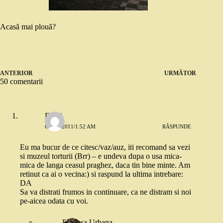
Acasă mai plouă?
ANTERIOR
URMĂTOR
50 comentarii
Danii
6 MAI 2011/1:52 AM
RĂSPUNDE
Eu ma bucur de ce citesc/vaz/auz, iti recomand sa vezi
si muzeul torturii (Brr) – e undeva dupa o usa mica-
mica de langa ceasul praghez, daca tin bine minte. Am
retinut ca ai o vecina:) si raspund la ultima intrebare:
DA
Sa va distrati frumos in continuare, ca ne distram si noi
pe-aicea odata cu voi.
Printesa Urbana