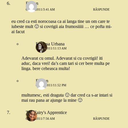
Fanfan
6 MAI 2011/3:41 AM
RĂSPUNDE
eu cred ca esti norocoasa ca ai langa tine un om care te
iubeste mult 🙂 si covrigii aia frumosiiiii … ce pofta mi-
ai facut
Printesa Urbana
6 MAI 2011/11:13 AM
Adevarat cu omul. Adevarat si cu covrigii! iti
aduc, daca vrei! da’s cam tari si cer bere multa pe
linga. bere ceheasca multa!
Fanfan
6 MAI 2011/11:52 PM
multumesc, esti draguta 🙂 dar cred ca s-ar intari si
mai rau pana ar ajunge la mine 🙂
The Fairy's Apprentice
6 MAI 2011/7:56 AM
RĂSPUNDE