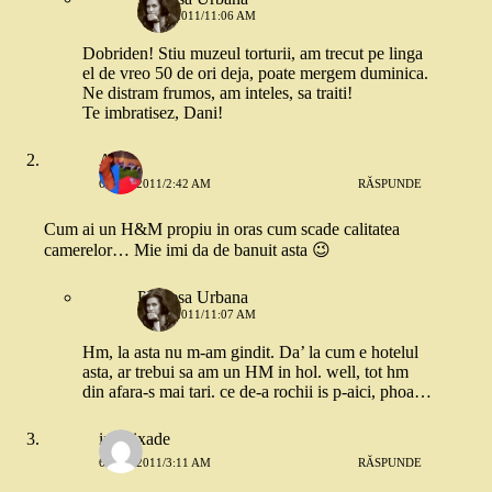
6 MAI 2011/11:06 AM
Dobriden! Stiu muzeul torturii, am trecut pe linga
el de vreo 50 de ori deja, poate mergem duminica.
Ne distram frumos, am inteles, sa traiti!
Te imbratisez, Dani!
A.O.
6 MAI 2011/2:42 AM
RĂSPUNDE
Cum ai un H&M propiu in oras cum scade calitatea
camerelor… Mie imi da de banuit asta 😉
Printesa Urbana
6 MAI 2011/11:07 AM
Hm, la asta nu m-am gindit. Da’ la cum e hotelul
asta, ar trebui sa am un HM in hol. well, tot hm
din afara-s mai tari. ce de-a rochii is p-aici, phoa…
ina bixade
6 MAI 2011/3:11 AM
RĂSPUNDE