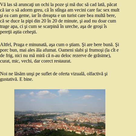
Vă las să aruncaţi un ochi la poze şi mă duc să cad lată, păcat
că iar o să adorm greu, că în stînga am vecini care fac sex mult
şi ea cam geme, iar în dreapta e un turist care bea multă bere,
că se duce la pipi din 20 în 20 de minute, şi aud nu doar cum
trage apa, ci şi cum se scarpină în ureche, aşa de groşi îs
pereţii aştia ceheşti.
Altfel, Praga e minunată, aşa cum o ştiam. Şi are bere bună. Şi
porc bun, mai ales ăla afumat. Oameni slabi şi frumoşi (la cît e
de frig, nici nu mă miră că n-au deloc rezerve de grăsime),
curat, mic, vechi, dar corect restaurat.
Noi ne lăsăm unşi pe suflet de oferta vizuală, olfactivă şi
gustativă. E bine.