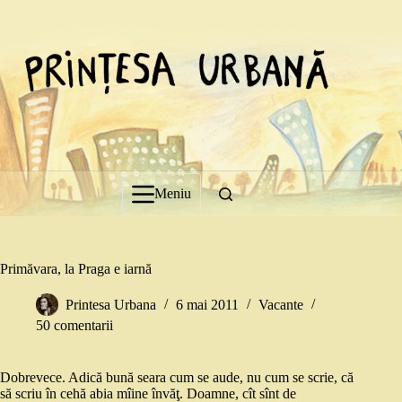
Sari
la
conținut
Meniu
Primăvara, la Praga e iarnă
Printesa Urbana
6 mai 2011
Vacante
50 comentarii
Dobrevece. Adică bună seara cum se aude, nu cum se scrie, că
să scriu în cehă abia mîine învăţ. Doamne, cît sînt de