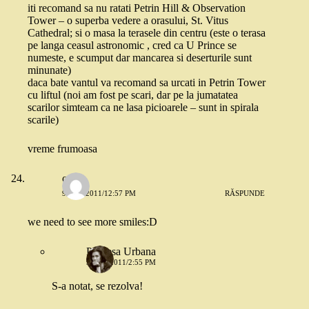
iti recomand sa nu ratati Petrin Hill & Observation
Tower – o superba vedere a orasului, St. Vitus
Cathedral; si o masa la terasele din centru (este o terasa
pe langa ceasul astronomic , cred ca U Prince se
numeste, e scumput dar mancarea si deserturile sunt
minunate)
daca bate vantul va recomand sa urcati in Petrin Tower
cu liftul (noi am fost pe scari, dar pe la jumatatea
scarilor simteam ca ne lasa picioarele – sunt in spirala
scarile)
vreme frumoasa
oq
9 MAI 2011/12:57 PM
RĂSPUNDE
we need to see more smiles:D
Printesa Urbana
9 MAI 2011/2:55 PM
S-a notat, se rezolva!