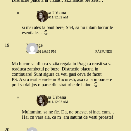
Distractie placuta la vizitat…si..mancat bretzels…
Printesa Urbana
7 MAI 2011/12:02 AM
si mai ales la baut bere, Stef, sa nu uitam lucrurile
esentiale… 🙂
Vertange
6 MAI 2011/6:35 PM
RĂSPUNDE
Ma bucur sa aflu ca vizita regala in Praga a reusit sa va
readuca zambetul pe buze. Distractie placuta in
continuare! Sunt sigura ca veti gasi ceva de facut.
PS: Azi a iesit soarele in Bucuresti, asa ca la intoarcere
poti sa dai jos o parte din straturile de haine. 🙂
Printesa Urbana
7 MAI 2011/12:02 AM
Multumim, sa ne fie. Da, ne prieste, si inca cum…
Hai cu vara aia, ca m+am saturat de vesti proaste!
Irina