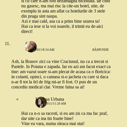
si cu care n-am fost dezamagita niciodata. iar cind
nu gasesc, ma mai risc la cite-un hotel, uite, de
exemplu in asta am aflat ca hotelurile de 3 stele
din praga sint naspa.
Azi e mai cald, asa ca a prins bine urarea ta!
Hai ca iese si la voi soarele, il trimit eu de-aici
direct!
Geo
6 MAI 2011/8:54 AM
RĂSPUNDE
Ash, la Brasov zici ca vine Craciunul, nu ca a trecut si
Pastele. In Poiana e zapada. Iar eu azi am facut exact ca
tine: am vazut soare si-am plecat de acasa ca o floricica:
in colanti, opinci, o camasa si-o jacheta cu care si daca
n-ar fi tot la fel de frig mi-ar fi fost. O pun de un
concediu medical clar. Vreme faina sa ai!
Printesa Urbana
6 MAI 2011/11:20 AM
Hai ca n-o sa racesti, si eu am zis ca ma fac praf,
dar uite ca ma tin foarte bine!
Vine ea vara, numa oleaca mai stai!