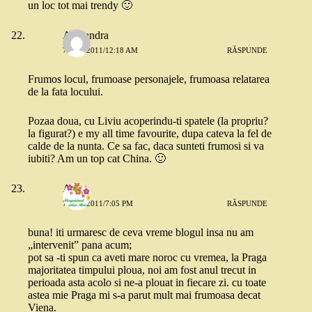
un loc tot mai trendy 🙂
Alexandra
7 MAI 2011/12:18 AM
RĂSPUNDE
Frumos locul, frumoase personajele, frumoasa relatarea
de la fata locului.
Pozaa doua, cu Liviu acoperindu-ti spatele (la propriu?
la figurat?) e my all time favourite, dupa cateva la fel de
calde de la nunta. Ce sa fac, daca sunteti frumosi si va
iubiti? Am un top cat China. 🙂
Alina
7 MAI 2011/7:05 PM
RĂSPUNDE
buna! iti urmaresc de ceva vreme blogul insa nu am
„intervenit” pana acum;
pot sa -ti spun ca aveti mare noroc cu vremea, la Praga
majoritatea timpului ploua, noi am fost anul trecut in
perioada asta acolo si ne-a plouat in fiecare zi. cu toate
astea mie Praga mi s-a parut mult mai frumoasa decat
Viena.