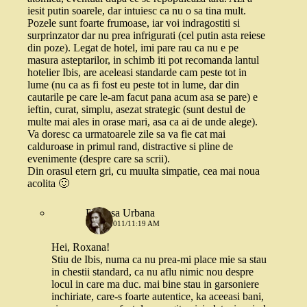
iesit putin soarele, dar intuiesc ca nu o sa tina mult.
Pozele sunt foarte frumoase, iar voi indragostiti si
surprinzator dar nu prea infrigurati (cel putin asta reiese
din poze). Legat de hotel, imi pare rau ca nu e pe
masura asteptarilor, in schimb iti pot recomanda lantul
hotelier Ibis, are aceleasi standarde cam peste tot in
lume (nu ca as fi fost eu peste tot in lume, dar din
cautarile pe care le-am facut pana acum asa se pare) e
ieftin, curat, simplu, asezat strategic (sunt destul de
multe mai ales in orase mari, asa ca ai de unde alege).
Va doresc ca urmatoarele zile sa va fie cat mai
calduroase in primul rand, distractive si pline de
evenimente (despre care sa scrii).
Din orasul etern gri, cu muulta simpatie, cea mai noua
acolita 🙂
Printesa Urbana
6 MAI 2011/11:19 AM
Hei, Roxana!
Stiu de Ibis, numa ca nu prea-mi place mie sa stau
in chestii standard, ca nu aflu nimic nou despre
locul in care ma duc. mai bine stau in garsoniere
inchiriate, care-s foarte autentice, ka aceeasi bani,