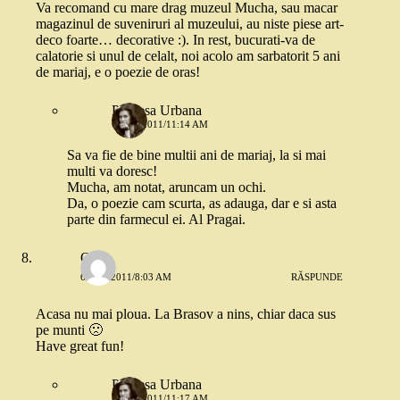
Va recomand cu mare drag muzeul Mucha, sau macar
magazinul de suveniruri al muzeului, au niste piese art-
deco foarte… decorative :). In rest, bucurati-va de
calatorie si unul de celalt, noi acolo am sarbatorit 5 ani
de mariaj, e o poezie de oras!
Printesa Urbana
6 MAI 2011/11:14 AM
Sa va fie de bine multii ani de mariaj, la si mai
multi va doresc!
Mucha, am notat, aruncam un ochi.
Da, o poezie cam scurta, as adauga, dar e si asta
parte din farmecul ei. Al Pragai.
Oana
6 MAI 2011/8:03 AM
RĂSPUNDE
Acasa nu mai ploua. La Brasov a nins, chiar daca sus
pe munti 🙁
Have great fun!
Printesa Urbana
6 MAI 2011/11:17 AM