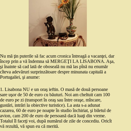
Nu mă ţin puterile să fac acum cronica întreagă a vacanţei, dar
încep prin a vă îndemna să MERGEŢI LA LISABONA. Aşa,
şi înainte să cad lată de oboseală nu mă las pînă nu enumăr
cîteva adevăruri surprinzătoare despre minunata capitală a
Portugaliei, şi anume:
1. Lisabona NU e un oraş ieftin. O masă de două persoane
sare uşor de 50 de euro cu băuturi. Noi am cheltuit cam 100
de euro pe zi (transport în oraş sau între oraşe, mîncare,
gustări, intrări la obiective turistice). La asta s-a adunat
cazarea, 60 de euro pe noapte în studio închiriat, şi biletul de
avion, cam 200 de euro de persoană dacă luaţi din vreme.
Totalul îl faceţi voi, după numărul de zile de concediu. Oricît
vă rezultă, vă spun eu că merită.