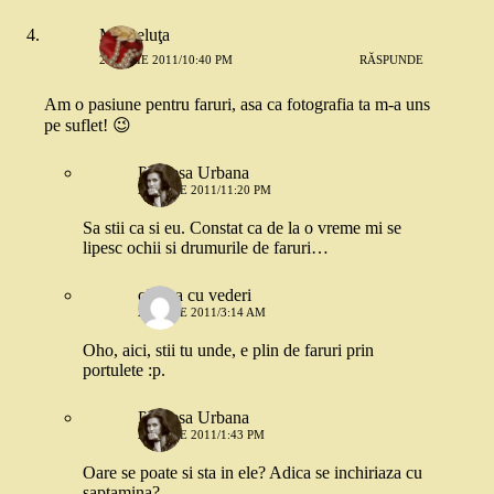
Mărgeluţa
20 IULIE 2011/10:40 PM
RĂSPUNDE
Am o pasiune pentru faruri, asa ca fotografia ta m-a uns
pe suflet! 😉
Printesa Urbana
20 IULIE 2011/11:20 PM
Sa stii ca si eu. Constat ca de la o vreme mi se
lipesc ochii si drumurile de faruri…
cineva cu vederi
21 IULIE 2011/3:14 AM
Oho, aici, stii tu unde, e plin de faruri prin
portulete :p.
Printesa Urbana
21 IULIE 2011/1:43 PM
Oare se poate si sta in ele? Adica se inchiriaza cu
saptamina?