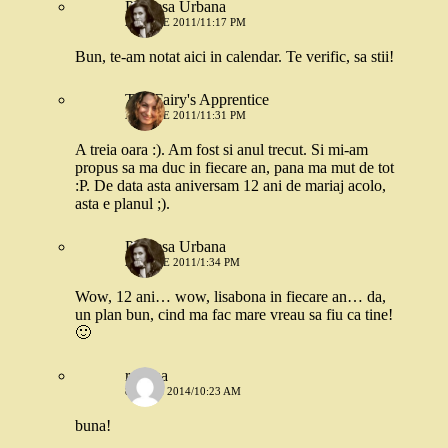
Printesa Urbana
20 IULIE 2011/11:17 PM
Bun, te-am notat aici in calendar. Te verific, sa stii!
The Fairy's Apprentice
20 IULIE 2011/11:31 PM
A treia oara :). Am fost si anul trecut. Si mi-am
propus sa ma duc in fiecare an, pana ma mut de tot
:P. De data asta aniversam 12 ani de mariaj acolo,
asta e planul ;).
Printesa Urbana
21 IULIE 2011/1:34 PM
Wow, 12 ani… wow, lisabona in fiecare an… da,
un plan bun, cind ma fac mare vreau sa fiu ca tine!
🙂
roxana
8 IULIE 2014/10:23 AM
buna!