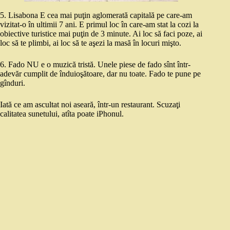
5. Lisabona E cea mai puţin aglomerată capitală pe care-am
vizitat-o în ultimii 7 ani. E primul loc în care-am stat la cozi la
obiective turistice mai puţin de 3 minute. Ai loc să faci poze, ai
loc să te plimbi, ai loc să te aşezi la masă în locuri mişto.
6. Fado NU e o muzică tristă. Unele piese de fado sînt într-
adevăr cumplit de înduioşătoare, dar nu toate. Fado te pune pe
gînduri.
Iată ce am ascultat noi aseară, într-un restaurant. Scuzaţi
calitatea sunetului, atîta poate iPhonul.