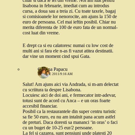
chiar si daca le iei din vreme. Noi am luat pentru
lisabona in februarie, imediat cum au introdus
cursa, a doua sau a treia zi. Cu toate taxele, bagaj
si comisioanele lor nenorocite, am ajuns la 150 de
euro de persoana. Cel mai ieftin posibil. Chiar nu
merita diferenta de 100 de euro fata de un normal-
cost luat din vreme.
E drept ca si eu calatoresc numai cu low cost de
multi ani si fara ele n-as fi vazut atitea destinatii.
dar vine un moment cind spui Gata.
Cristina Papacu
21 IULIE 2011/9:16 AM
Salut! Am ajuns aici via Andrada, si m-am delectat
cu scriitura ta despre Lisabona.
Locuiesc aici de doi ani, e fermecator intr-adevar,
totusi sunt de acord cu Anca – e un oras foarte
accesibil financiar.
Posibil ca la restaurantele din super centru turistic
sa fie 50 euro, eu nu am intalnit pana acum astfel
de preturi. Daca doresti sa mananci ‘in oras’ o faci
cu un buget de 10-25 eur/2 persoane.
La fel si cazarea, sunt pensiuni unde platesti 20