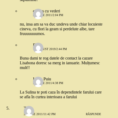
cineva cu vederi
21 IULIE 2011/2:04 PM
nu, insa am sa va duc undeva unde chiar locuieste
cineva, cu flori la geam si perdelute albe, tare
fruuuuuuumos.
Elena
12 AUGUST 2019/2:44 PM
Buna dami te rog datele de contact la cazare
Lisabona doresc sa merg in ianuarie. Mulțumesc
mult!!
Iulian Puiu
27 IULIE 2011/4:38 PM
La Sulina te poti caza în dependintele farului care
se afla în curtea interioara a farului
Table
20 IULIE 2011/11:42 PM
RĂSPUNDE