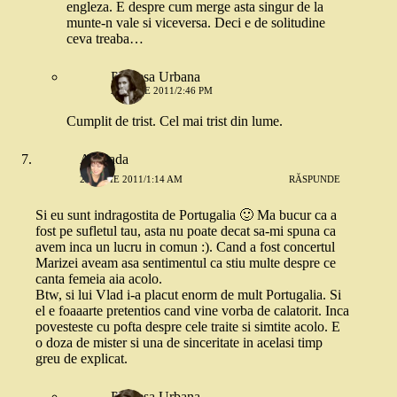
engleza. E despre cum merge asta singur de la
munte-n vale si viceversa. Deci e de solitudine
ceva treaba…
Printesa Urbana
22 IULIE 2011/2:46 PM
Cumplit de trist. Cel mai trist din lume.
Andrada
21 IULIE 2011/1:14 AM
RĂSPUNDE
Si eu sunt indragostita de Portugalia 🙂 Ma bucur ca a
fost pe sufletul tau, asta nu poate decat sa-mi spuna ca
avem inca un lucru in comun :). Cand a fost concertul
Marizei aveam asa sentimentul ca stiu multe despre ce
canta femeia aia acolo.
Btw, si lui Vlad i-a placut enorm de mult Portugalia. Si
el e foaaarte pretentios cand vine vorba de calatorit. Inca
povesteste cu pofta despre cele traite si simtite acolo. E
o doza de mister si una de sinceritate in acelasi timp
greu de explicat.
Printesa Urbana