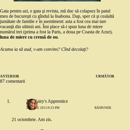
Gata pentru azi, e gata şi revista, mă duc să colapsez în patul
meu de bucureşti cu gîndul la lisabona. Dap, sper că şi cealaltă
jumătate de familie e în asentiment: asta a fost cea mai tare
vacanţă din ultimii ani. Îmi place să-i spun luna de miere
numărul trei (prima a fost la Paris, a doua pe Coasta de Azur),
luna de miere cu cremă de ou
.
Acuma ia să aud, v-am convins? Cînd decolaţi?
ANTERIOR
URMĂTOR
87 comentarii
The Fairy's Apprentice
20 IULIE 2011/9:23 PM
RĂSPUNDE
21 octombrie. Am zis.