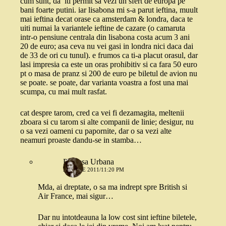
cum sunt, da’ iti permit sa vezi un sfert de europa pe
bani foarte putini. iar lisabona mi s-a parut ieftina, muult
mai ieftina decat orase ca amsterdam & londra, daca te
uiti numai la variantele ieftine de cazare (o camaruta
intr-o pensiune centrala din lisabona costa acum 3 ani
20 de euro; asa ceva nu vei gasi in londra nici daca dai
de 33 de ori cu tunul). e frumos ca ti-a placut orasul, dar
lasi impresia ca este un oras prohibitiv si ca fara 50 euro
pt o masa de pranz si 200 de euro pe biletul de avion nu
se poate. se poate, dar varianta voastra a fost una mai
scumpa, cu mai mult rasfat.
cat despre tarom, cred ca vei fi dezamagita, meltenii
zboara si cu tarom si alte companii de linie; desigur, nu
o sa vezi oameni cu papornite, dar o sa vezi alte
neamuri proaste dandu-se in stamba…
Printesa Urbana
20 IULIE 2011/11:20 PM
Mda, ai dreptate, o sa ma indrept spre British si
Air France, mai sigur…
Dar nu intotdeauna la low cost sint ieftine biletele,