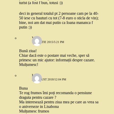
turist (a fost f bun, totusi :))
deci in general totalul pt 2 persoane cam pe la 40-
50 iese cu bauturi cu tot (7-8 euro o sticla de vin);
bine, noi am dat mai putin ca Ioana mananca f
putin :))
Verra
12 MARTIE 2015/5:21 PM
Bună ziua!
Chiar dacă este o postare mai veche, sper să
primesc un mic ajutor: informații despre cazare.
Mulțumesc!
Lori
24 AUGUST 2018/12:04 PM
Buna
Te rog frumos îmi poți recomanda o pensiune
draguta pentru cazare ?
Ma interesează pentru ziua mea pe care as vrea sa
o aniverseze in Lisabona
Mulțumesc frumos