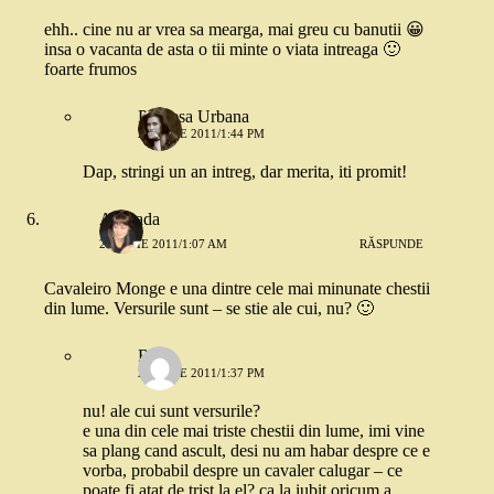
ehh.. cine nu ar vrea sa mearga, mai greu cu banutii 😀
insa o vacanta de asta o tii minte o viata intreaga 🙂
foarte frumos
Printesa Urbana
21 IULIE 2011/1:44 PM
Dap, stringi un an intreg, dar merita, iti promit!
Andrada
21 IULIE 2011/1:07 AM
RĂSPUNDE
Cavaleiro Monge e una dintre cele mai minunate chestii
din lume. Versurile sunt – se stie ale cui, nu? 🙂
Robo
21 IULIE 2011/1:37 PM
nu! ale cui sunt versurile?
e una din cele mai triste chestii din lume, imi vine
sa plang cand ascult, desi nu am habar despre ce e
vorba, probabil despre un cavaler calugar – ce
poate fi atat de trist la el? ca la iubit oricum a