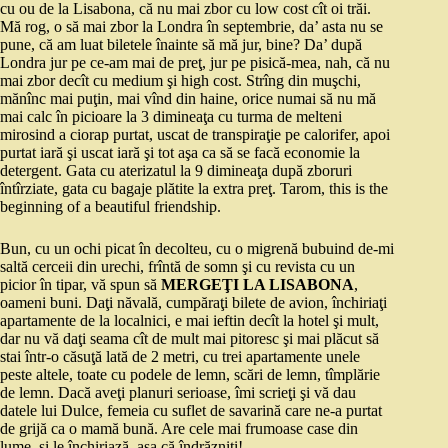
cu ou de la Lisabona, că nu mai zbor cu low cost cît oi trăi.
Mă rog, o să mai zbor la Londra în septembrie, da’ asta nu se
pune, că am luat biletele înainte să mă jur, bine? Da’ după
Londra jur pe ce-am mai de preţ, jur pe pisică-mea, nah, că nu
mai zbor decît cu medium şi high cost. Strîng din muşchi,
mănînc mai puţin, mai vînd din haine, orice numai să nu mă
mai calc în picioare la 3 dimineaţa cu turma de melteni
mirosind a ciorap purtat, uscat de transpiraţie pe calorifer, apoi
purtat iară şi uscat iară şi tot aşa ca să se facă economie la
detergent. Gata cu aterizatul la 9 dimineaţa după zboruri
întîrziate, gata cu bagaje plătite la extra preţ. Tarom, this is the
beginning of a beautiful friendship.
Bun, cu un ochi picat în decolteu, cu o migrenă bubuind de-mi
saltă cerceii din urechi, frîntă de somn şi cu revista cu un
picior în tipar, vă spun să
MERGEŢI LA LISABONA
,
oameni buni. Daţi năvală, cumpăraţi bilete de avion, închiriaţi
apartamente de la localnici, e mai ieftin decît la hotel şi mult,
dar nu vă daţi seama cît de mult mai pitoresc şi mai plăcut să
stai într-o căsuţă lată de 2 metri, cu trei apartamente unele
peste altele, toate cu podele de lemn, scări de lemn, tîmplărie
de lemn. Dacă aveţi planuri serioase, îmi scrieţi şi vă dau
datele lui Dulce, femeia cu suflet de savarină care ne-a purtat
de grijă ca o mamă bună. Are cele mai frumoase case din
lume, şi le închiriază, aşa că îndrăzniţi!