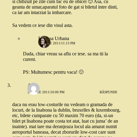
si chibzuit pe zile cum fac eu de obicei 🙂 Asa, cu
geanta de umar,aparatul foto de gat si biletul intre dinti,
ca iar am intarziat la imbarcare.
Sa vedem ce iese din visul asta.
Printesa Urbana
20 IULIE 2011/11:13 PM
Dada, chiar vreau sa aflu ce iese. sa ma tii la
curent.
PS: Multumesc pentru vaca! 🙂
Anca
20 IULIE 2011/10:00 PM
RĂSPUNDE
daca nu erau low-costurile nu vedeam o gramada de
locuri, de la lisabona la dublin, bruxelles & luxembourg,
etc, bilete cumparate cu 50 maxim 70 euro (da, si-un
bilet pt lisabona poate costa tot atat, luat cu juma’ de an
inainte). mai tare ma deranjeaza locul ala amarat numit
aeroportul baneasa, decat zborurile low-cost care sunt