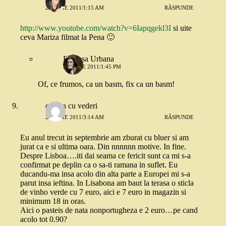
21 IULIE 2011/1:15 AM
RĂSPUNDE
http://www.youtube.com/watch?v=6Iapqgekl3I
si uite
ceva Mariza filmat la Pena 🙂
Printesa Urbana
21 IULIE 2011/1:45 PM
Of, ce frumos, ca un basm, fix ca un basm!
cineva cu vederi
21 IULIE 2011/3:14 AM
RĂSPUNDE
Eu anul trecut in septembrie am zburat cu bluer si am
jurat ca e si ultima oara. Din nnnnnn motive. In fine.
Despre Lisboa….iti dai seama ce fericit sunt ca mi s-a
confirmat pe deplin ca o sa-ti ramana in suflet. Eu
ducandu-ma insa acolo din alta parte a Europei mi s-a
parut insa ieftina. In Lisabona am baut la terasa o sticla
de vinho verde cu 7 euro, aici e 7 euro in magazin si
minimum 18 in oras.
Aici o pasteis de nata nonportugheza e 2 euro…pe cand
acolo tot 0.90?