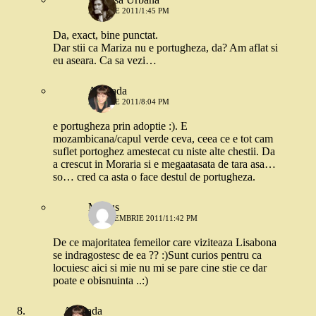
21 IULIE 2011/1:45 PM
Da, exact, bine punctat.
Dar stii ca Mariza nu e portugheza, da? Am aflat si
eu aseara. Ca sa vezi…
Andrada
21 IULIE 2011/8:04 PM
e portugheza prin adoptie :). E
mozambicana/capul verde ceva, ceea ce e tot cam
suflet portoghez amestecat cu niste alte chestii. Da
a crescut in Moraria si e megaatasata de tara asa…
so… cred ca asta o face destul de portugheza.
Marius
10 DECEMBRIE 2011/11:42 PM
De ce majoritatea femeilor care viziteaza Lisabona
se indragostesc de ea ?? :)Sunt curios pentru ca
locuiesc aici si mie nu mi se pare cine stie ce dar
poate e obisnuinta ..:)
Andrada