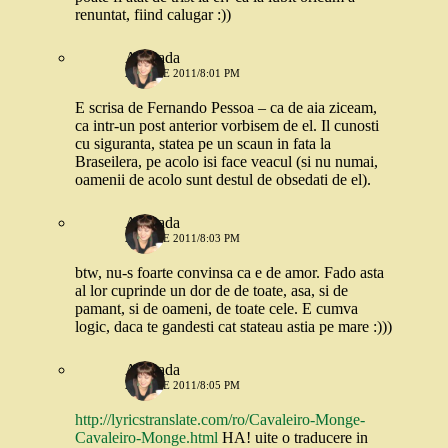
renuntat, fiind calugar :))
Andrada
21 IULIE 2011/8:01 PM
E scrisa de Fernando Pessoa – ca de aia ziceam,
ca intr-un post anterior vorbisem de el. Il cunosti
cu siguranta, statea pe un scaun in fata la
Braseilera, pe acolo isi face veacul (si nu numai,
oamenii de acolo sunt destul de obsedati de el).
Andrada
21 IULIE 2011/8:03 PM
btw, nu-s foarte convinsa ca e de amor. Fado asta
al lor cuprinde un dor de de toate, asa, si de
pamant, si de oameni, de toate cele. E cumva
logic, daca te gandesti cat stateau astia pe mare :)))
Andrada
21 IULIE 2011/8:05 PM
http://lyricstranslate.com/ro/Cavaleiro-Monge-
Cavaleiro-Monge.html
HA! uite o traducere in