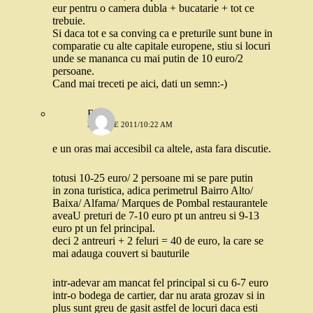
eur pentru o camera dubla + bucatarie + tot ce
trebuie.
Si daca tot e sa conving ca e preturile sunt bune in
comparatie cu alte capitale europene, stiu si locuri
unde se mananca cu mai putin de 10 euro/2
persoane.
Cand mai treceti pe aici, dati un semn:-)
Robo
21 IULIE 2011/10:22 AM
e un oras mai accesibil ca altele, asta fara discutie.
totusi 10-25 euro/ 2 persoane mi se pare putin
in zona turistica, adica perimetrul Bairro Alto/
Baixa/ Alfama/ Marques de Pombal restaurantele
aveaU preturi de 7-10 euro pt un antreu si 9-13
euro pt un fel principal.
deci 2 antreuri + 2 feluri = 40 de euro, la care se
mai adauga couvert si bauturile
intr-adevar am mancat fel principal si cu 6-7 euro
intr-o bodega de cartier, dar nu arata grozav si in
plus sunt greu de gasit astfel de locuri daca esti