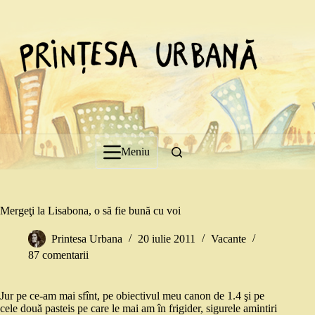
Sari
la
conținut
Meniu
Mergeţi la Lisabona, o să fie bună cu voi
Printesa Urbana
20 iulie 2011
Vacante
87 comentarii
Jur pe ce-am mai sfînt, pe obiectivul meu canon de 1.4 şi pe
cele două pasteis pe care le mai am în frigider, sigurele amintiri