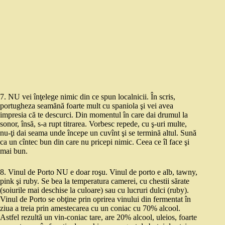
7. NU vei înţelege nimic din ce spun localnicii. În scris,
portugheza seamănă foarte mult cu spaniola şi vei avea
impresia că te descurci. Din momentul în care dai drumul la
sonor, însă, s-a rupt titrarea. Vorbesc repede, cu ş-uri multe,
nu-ţi dai seama unde începe un cuvînt şi se termină altul. Sună
ca un cîntec bun din care nu pricepi nimic. Ceea ce îl face şi
mai bun.
8. Vinul de Porto NU e doar roşu. Vinul de porto e alb, tawny,
pink şi ruby. Se bea la temperatura camerei, cu chestii sărate
(soiurile mai deschise la culoare) sau cu lucruri dulci (ruby).
Vinul de Porto se obţine prin oprirea vinului din fermentat în
ziua a treia prin amestecarea cu un coniac cu 70% alcool.
Astfel rezultă un vin-coniac tare, are 20% alcool, uleios, foarte