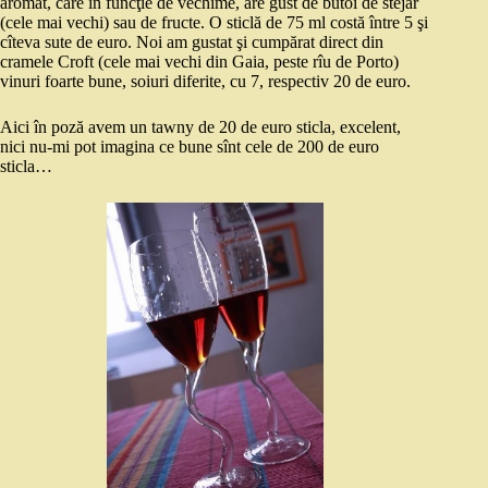
aromat, care în funcţie de vechime, are gust de butoi de stejar
(cele mai vechi) sau de fructe. O sticlă de 75 ml costă între 5 şi
cîteva sute de euro. Noi am gustat şi cumpărat direct din
cramele Croft (cele mai vechi din Gaia, peste rîu de Porto)
vinuri foarte bune, soiuri diferite, cu 7, respectiv 20 de euro.
Aici în poză avem un tawny de 20 de euro sticla, excelent,
nici nu-mi pot imagina ce bune sînt cele de 200 de euro
sticla…