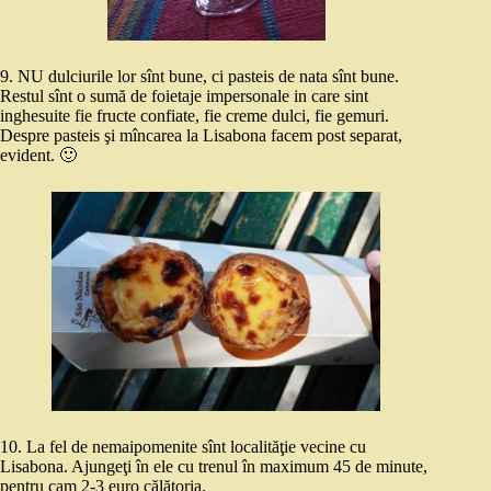
9. NU dulciurile lor sînt bune, ci pasteis de nata sînt bune.
Restul sînt o sumă de foietaje impersonale in care sint
inghesuite fie fructe confiate, fie creme dulci, fie gemuri.
Despre pasteis şi mîncarea la Lisabona facem post separat,
evident. 🙂
10. La fel de nemaipomenite sînt localităţie vecine cu
Lisabona. Ajungeţi în ele cu trenul în maximum 45 de minute,
pentru cam 2-3 euro călătoria.