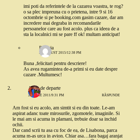
imi poti da referintele de la cazarea voastra, te rog?
o sa plec impreuna cu o prietena, intre 9 si 16
octombrie si pe booking.com gasim cazare, dar am
incredere mai degraba in recomandarile
persoanelor care au fost acolo. plus ca ideea de a
sta la localnici mi se pare ff ok! multam anticipat!
Patricia
31 AUGUST 2015/12:38 PM
Buna ,felicitari pentru descriere!
As avea rugamintea de-a primi si eu date despre
cazare .Multumesc!
Alina de departe
20 IULIE 2011/9:31 PM
RĂSPUNDE
Am fost si eu acolo, am simtit si eu din toate. Le-am
aspirat adanc toate mirosurile, zgomotele, imaginile. Si
le mai am si acuma in plamani, trebuie doar sa inchid
ochii.
Dar cand scrii tu asa cu foc de ea, de Lisabona, parca
acuma m-as urca in avion. Chiar asa…fara bagaj aranjat