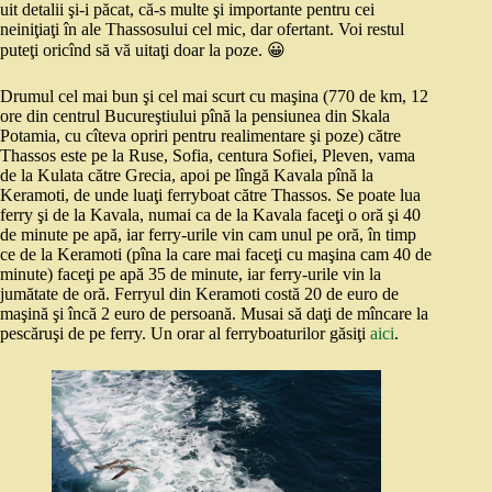
uit detalii şi-i păcat, că-s multe şi importante pentru cei
neiniţiaţi în ale Thassosului cel mic, dar ofertant. Voi restul
puteţi oricînd să vă uitaţi doar la poze. 😀
Drumul cel mai bun şi cel mai scurt cu maşina (770 de km, 12
ore din centrul Bucureştiului pînă la pensiunea din Skala
Potamia, cu cîteva opriri pentru realimentare şi poze) către
Thassos este pe la Ruse, Sofia, centura Sofiei, Pleven, vama
de la Kulata către Grecia, apoi pe lîngă Kavala pînă la
Keramoti, de unde luaţi ferryboat către Thassos. Se poate lua
ferry şi de la Kavala, numai ca de la Kavala faceţi o oră şi 40
de minute pe apă, iar ferry-urile vin cam unul pe oră, în timp
ce de la Keramoti (pîna la care mai faceţi cu maşina cam 40 de
minute) faceţi pe apă 35 de minute, iar ferry-urile vin la
jumătate de oră. Ferryul din Keramoti costă 20 de euro de
maşină şi încă 2 euro de persoană. Musai să daţi de mîncare la
pescăruşi de pe ferry. Un orar al ferryboaturilor găsiţi
aici
.