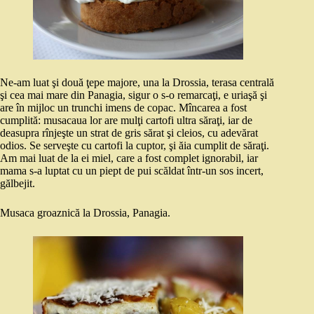
Ne-am luat şi două ţepe majore, una la Drossia, terasa centrală
şi cea mai mare din Panagia, sigur o s-o remarcaţi, e uriaşă şi
are în mijloc un trunchi imens de copac. Mîncarea a fost
cumplită: musacaua lor are mulţi cartofi ultra săraţi, iar de
deasupra rînjeşte un strat de gris sărat şi cleios, cu adevărat
odios. Se serveşte cu cartofi la cuptor, şi ăia cumplit de săraţi.
Am mai luat de la ei miel, care a fost complet ignorabil, iar
mama s-a luptat cu un piept de pui scăldat într-un sos incert,
gălbejit.
Musaca groaznică la Drossia, Panagia.