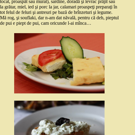
tocat, proaspăt sau murat), sardine, doradă şi levrac prăjit sau
la grătar, miel, ied şi porc la jar, calamari proaspeţi preparaţi în
tot felul de feluri şi antreuri pe bază de brînzeturi şi legume.
Mă rog, şi souflaki, dar n-am dat năvală, pentru că deh, pieptul
de pui e piept de pui, cam oricunde l-ai mînca…