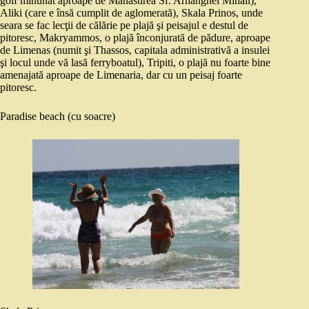
golf minunat aproape de Mănăstirea Sf. Arhanghel Mihail),
Aliki (care e însă cumplit de aglomerată), Skala Prinos, unde
seara se fac lecţii de călărie pe plajă şi peisajul e destul de
pitoresc, Makryammos, o plajă înconjurată de pădure, aproape
de Limenas (numit şi Thassos, capitala administrativă a insulei
şi locul unde vă lasă ferryboatul), Tripiti, o plajă nu foarte bine
amenajată aproape de Limenaria, dar cu un peisaj foarte
pitoresc.
Paradise beach (cu soacre)