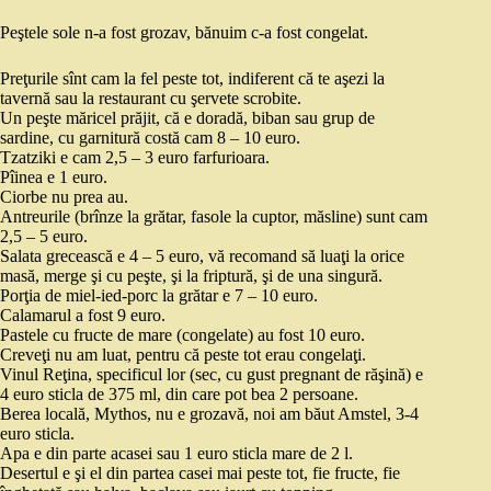
Peştele sole n-a fost grozav, bănuim c-a fost congelat.
Preţurile sînt cam la fel peste tot, indiferent că te aşezi la
tavernă sau la restaurant cu şervete scrobite.
Un peşte măricel prăjit, că e doradă, biban sau grup de
sardine, cu garnitură costă cam 8 – 10 euro.
Tzatziki e cam 2,5 – 3 euro farfurioara.
Pîinea e 1 euro.
Ciorbe nu prea au.
Antreurile (brînze la grătar, fasole la cuptor, măsline) sunt cam
2,5 – 5 euro.
Salata grecească e 4 – 5 euro, vă recomand să luaţi la orice
masă, merge şi cu peşte, şi la friptură, şi de una singură.
Porţia de miel-ied-porc la grătar e 7 – 10 euro.
Calamarul a fost 9 euro.
Pastele cu fructe de mare (congelate) au fost 10 euro.
Creveţi nu am luat, pentru că peste tot erau congelaţi.
Vinul Reţina, specificul lor (sec, cu gust pregnant de răşină) e
4 euro sticla de 375 ml, din care pot bea 2 persoane.
Berea locală, Mythos, nu e grozavă, noi am băut Amstel, 3-4
euro sticla.
Apa e din parte acasei sau 1 euro sticla mare de 2 l.
Desertul e şi el din partea casei mai peste tot, fie fructe, fie