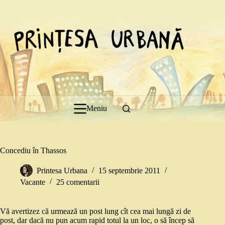
Sari
la
conținut
Meniu
Concediu în Thassos
Printesa Urbana
15 septembrie 2011
Vacante
25 comentarii
Vă avertizez că urmează un post lung cît cea mai lungă zi de
post, dar dacă nu pun acum rapid totul la un loc, o să încep să