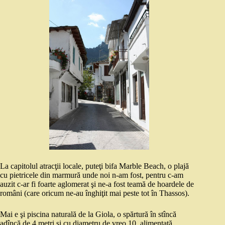
La capitolul atracţii locale, puteţi bifa Marble Beach, o plajă
cu pietricele din marmură unde noi n-am fost, pentru c-am
auzit c-ar fi foarte aglomerat şi ne-a fost teamă de hoardele de
români (care oricum ne-au înghiţit mai peste tot în Thassos).
Mai e şi piscina naturală de la Giola, o spărtură în stîncă
adîncă de 4 metri şi cu diametru de vreo 10, alimentată