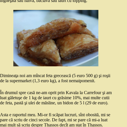
îngheţată sau halva, baclava sau iaurt cu topping.
Dimineaţa noi am mîncat feta grecească (5 euro 500 g) şi roşii
de la supermarket (1,3 euro kg), a fost nemaipomenit.
În drumul spre casă ne-am oprit prin Kavala la Carrefour şi am
luat găletuşe de 1 kg de iaurt cu grăsime 10%, mai multe cutii
de feta, pastă şi ulei de măsline, un bidon de 5 l (29 de euro).
Asta e raportul meu. Mi-or fi scăpat lucruri, sînt obosită, mi se
pare că scriu de cinci secole. De fapt, mi se pare că mi-a luat
mai mult să scriu despre Thassos decît am stat în Thassos.