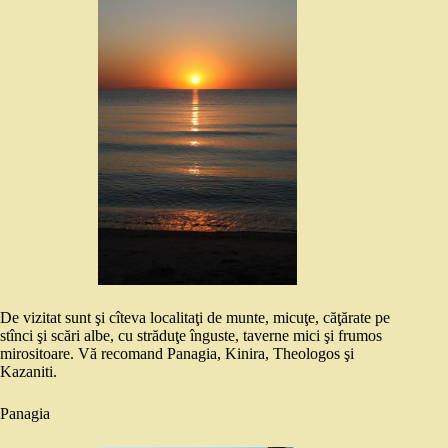
De vizitat sunt şi cîteva localitaţi de munte, micuţe, căţărate pe
stînci şi scări albe, cu străduţe înguste, taverne mici şi frumos
mirositoare. Vă recomand Panagia, Kinira, Theologos şi
Kazaniti.
Panagia