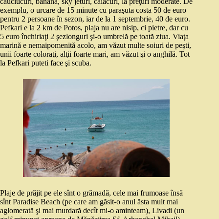
cauciucuri, banana, sky jeturi, caiacuri, la preţuri moderate. De
exemplu, o urcare de 15 minute cu paraşuta costa 50 de euro
pentru 2 persoane în sezon, iar de la 1 septembrie, 40 de euro.
Pefkari e la 2 km de Potos, plaja nu are nisip, ci pietre, dar cu
5 euro închiriaţi 2 şezlonguri şi-o umbrelă pe toată ziua. Viaţa
marină e nemaipomenită acolo, am văzut multe soiuri de peşti,
unii foarte coloraţi, alţii foarte mari, am văzut şi o anghilă. Tot
la Pefkari puteti face şi scuba.
Plaje de prăjit pe ele sînt o grămadă, cele mai frumoase însă
sînt Paradise Beach (pe care am găsit-o anul ăsta mult mai
aglomerată şi mai murdară decît mi-o aminteam), Livadi (un