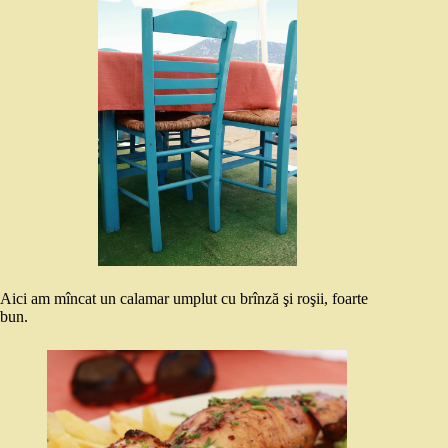
Aici am mîncat un calamar umplut cu brînză şi roşii, foarte
bun.