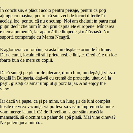
În concluzie, e plăcut acolo pentru peisaje, pentru că poţi
ajunge cu maşina, pentru că sînt zeci de locuri diferite în
acelaşi loc, pentru că nu e scump. Noi am cheltuit în patru mai
puţin decît cheltuim în doi prin capitalele europene. Mîncarea
e nemaipomenită, iar apa mării e limpede şi mătăsoasă. Nu
suportă comparaţie cu Marea Neagră.
E aglomerat cu români, şi asta îmi displace oriunde în lume.
Dar e curat, localnicii sînt prietenoşi, e linişte. Cred că e un loc
foarte bun de mers cu copiii.
Dacă sînteţi pe picior de plecare, drum bun, nu depăşiţi viteza
legală în Bulgaria, daţi-vă cu cremă de protecţie, uitaţi-vă la
peşti, gustaţi calamar umplut şi porc la jar. And enjoy the
view!
Iar dacă vă paşte, ca şi pe mine, un lung şir de luni complet
lipsite de vreo vacanţă, vă poftesc să visăm împreună la unde
vom merge la anul. Că de Revelion, sigur stăm acasă la
mansardă, să ciocnim un pahar de apă plată. Mai vine cineva?
Ne putem juca mimă…