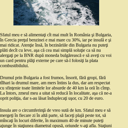
Sfatul meu e să alimentaţi cît mai mult în România şi Bulgaria,
în Grecia preţul benzinei e mai mare cu 30%, iar pe insulă e şi
mai ridicat. Atenţie însă, în bezinăriile din Bulgaria nu puteţi
plăti decît cu leve, aşa că cea mai simplă soluţie ca să nu
alergaţi pe la BNR după moneda bulgărească e să aveţi cu voi
un card pentru plăţi externe pe care să-l folosiţi la plata
combustibilului.
Drumul prin Bulgaria a fost frumos, însorit, fără gropi, fără
tîlhari la drumul mare, am mers întins la dus, dar am respectat
cu sfinţenie toate limitele lor absurde de 40 km la oră în cîmp.
La întors, zmeul meu a uitat să reducă în localitate, aşa că ne-a
oprit poliţia, dar s-au lăsat înduplecaţi uşor, cu 20 de euro.
Insula are o circumferinţă de vreo sută de km. Sfatul meu e să
mergeţi în fiecare zi în altă parte, să faceţi plajă peste tot, să
mîncaţi în locuri diferite, în maximum 40 de minute puteţi
ajunge în staţiunea diametral opusă, oriunde v-aţi afla. Staţiuni