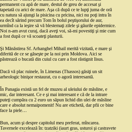
permanent cu apă de mare, destul de greu de accesat şi
tapetată cu arici de mare. Aşa că după ce te lupţi juma de oră
cu natura să ajungi la pisicina cu pricina, nici nu poţi intra în
ea decît sărind precum Tom în bolul peştişorului de aur,
urmînd ca la ieşire să vă blestemaţi zilele şi găurile epidermice.
Noi n-am avut curaj, dacă aveţi voi, să-mi povestiţi şi mie cum
a fost după ce vă scoateţi plasturii.
Şi Mănăstirea Sf. Arhanghel Mihail merită vizitată, e mare şi
diferită de ce se găseşte pe la noi prin Moldova. Aici se
păstrează o bucată din cuiul cu care a fost răstignit Iisus.
Dacă vă plac ruinele, în Limenas (Thassos) găsiţi un sit
arheologic binişor restaurat, cu o agoră interesantă.
În Panagia există un fel de muzeu al uleiului de măsline, e
mic, dar interesant. Ce e şi mai interesant e că de la intrare
puteţi cumpăra cu 2 euro un săpun lichid din ulei de măsline
care e absolut nemaipomenit! Nu are etichetă, dar pfii ce bine
face la piele…
Bun, acum şi despre capitolul meu preferat, mîncarea.
Tavernele excelează în: tzatziki (iaurt gras, usturoi şi castravete