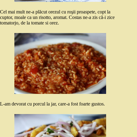
Cel mai mult ne-a plăcut orezul cu roşii proaspete, copt la
cuptor, moale ca un risotto, aromat. Costas ne-a zis că-i zice
tomatorjo, de la tomate si orez.
L-am devorat cu porcul la jar, care-a fost foarte gustos.