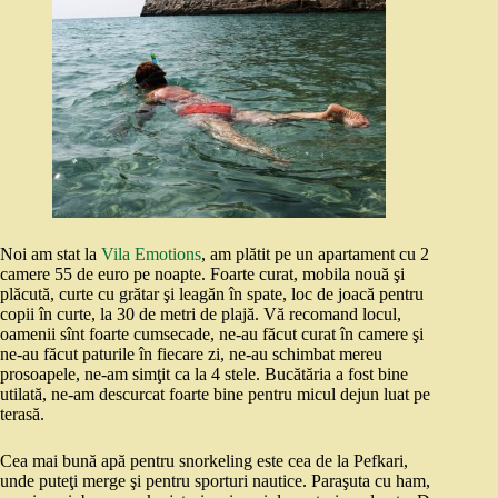
Noi am stat la
Vila Emotions
, am plătit pe un apartament cu 2
camere 55 de euro pe noapte. Foarte curat, mobila nouă şi
plăcută, curte cu grătar şi leagăn în spate, loc de joacă pentru
copii în curte, la 30 de metri de plajă. Vă recomand locul,
oamenii sînt foarte cumsecade, ne-au făcut curat în camere şi
ne-au făcut paturile în fiecare zi, ne-au schimbat mereu
prosoapele, ne-am simţit ca la 4 stele. Bucătăria a fost bine
utilată, ne-am descurcat foarte bine pentru micul dejun luat pe
terasă.
Cea mai bună apă pentru snorkeling este cea de la Pefkari,
unde puteţi merge şi pentru sporturi nautice. Paraşuta cu ham,