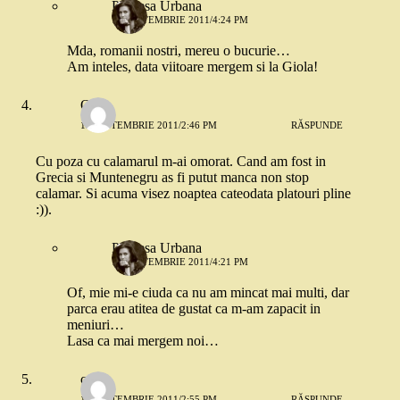
Printesa Urbana
15 SEPTEMBRIE 2011/4:24 PM
Mda, romanii nostri, mereu o bucurie…
Am inteles, data viitoare mergem si la Giola!
Oana
15 SEPTEMBRIE 2011/2:46 PM
RĂSPUNDE
Cu poza cu calamarul m-ai omorat. Cand am fost in
Grecia si Muntenegru as fi putut manca non stop
calamar. Si acuma visez noaptea cateodata platouri pline
:)).
Printesa Urbana
15 SEPTEMBRIE 2011/4:21 PM
Of, mie mi-e ciuda ca nu am mincat mai multi, dar
parca erau atitea de gustat ca m-am zapacit in
meniuri…
Lasa ca mai mergem noi…
coco
15 SEPTEMBRIE 2011/2:55 PM
RĂSPUNDE