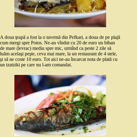
A doua ţeapă a fost la o tavernă din Pefkari, a doua de pe plajă
cum mergi spre Potos. Ne-au vîndut cu 20 de euro un biban
de mare (levrac) mediu spre mic, urmînd ca peste 2 zile să
luăm acelaşi peşte, ceva mai mare, la un restaurant de 4 stele,
şi să ne coste 10 euro. Tot aici ne-au încarcat nota de plată cu
un tzatziki pe care nu l-am comandat.