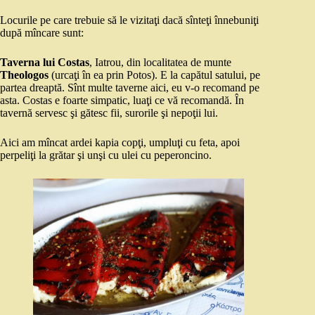
Locurile pe care trebuie să le vizitaţi dacă sînteţi înnebuniţi
după mîncare sunt:
Taverna lui Costas
, Iatrou, din localitatea de munte
Theologos
(urcaţi în ea prin Potos). E la capătul satului, pe
partea dreaptă. Sînt multe taverne aici, eu v-o recomand pe
asta. Costas e foarte simpatic, luaţi ce vă recomandă. În
tavernă servesc şi gătesc fii, surorile şi nepoţii lui.
Aici am mîncat ardei kapia copţi, umpluţi cu feta, apoi
perpeliţi la grătar şi unşi cu ulei cu peperoncino.