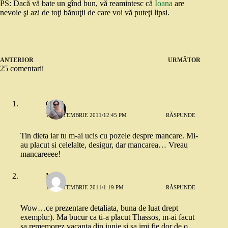
PS: Dacă vă bate un gînd bun, vă reamintesc că
Ioana
are
nevoie şi azi de toţi bănuţii de care voi vă puteţi lipsi.
ANTERIOR
URMĂTOR
25 comentarii
Cami
15 SEPTEMBRIE 2011/12:45 PM
RĂSPUNDE
Tin dieta iar tu m-ai ucis cu pozele despre mancare. Mi-
au placut si celelalte, desigur, dar mancarea… Vreau
mancareeee!
Mara
15 SEPTEMBRIE 2011/1:19 PM
RĂSPUNDE
Wow…ce prezentare detaliata, buna de luat drept
exemplu:). Ma bucur ca ti-a placut Thassos, m-ai facut
sa rememorez vacanta din iunie si sa imi fie dor de o