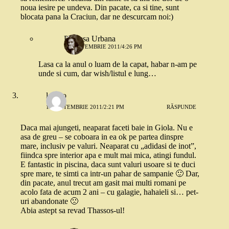
noua iesire pe undeva. Din pacate, ca si tine, sunt
blocata pana la Craciun, dar ne descurcam noi:)
Printesa Urbana
15 SEPTEMBRIE 2011/4:26 PM
Lasa ca la anul o luam de la capat, habar n-am pe
unde si cum, dar wish/listul e lung…
looloo
15 SEPTEMBRIE 2011/2:21 PM
RĂSPUNDE
Daca mai ajungeti, neaparat faceti baie in Giola. Nu e
asa de greu – se coboara in ea ok pe partea dinspre
mare, inclusiv pe valuri. Neaparat cu „adidasi de inot”,
fiindca spre interior apa e mult mai mica, atingi fundul.
E fantastic in piscina, daca sunt valuri usoare si te duci
spre mare, te simti ca intr-un pahar de sampanie 🙂 Dar,
din pacate, anul trecut am gasit mai multi romani pe
acolo fata de acum 2 ani – cu galagie, hahaieli si… pet-
uri abandonate 🙁
Abia astept sa revad Thassos-ul!