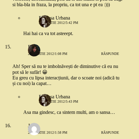
si bla-bla in fraza, la propriu, ca tot una e pt ea :)))
Printesa Urbana
23 MARTIE 2012/5:42 PM
Hai hai ca va tot asteeept.
Ile
23 MARTIE 2012/1:08 PM
RĂSPUNDE
Ah! Sper să nu te imbolnăvești de diminutive că eu nu
pot să le sufăr! 😀
Eu greu cu lipsa interacțiunii, dar o scoate noi (adică tu
și cu noi) la capat…
Printesa Urbana
23 MARTIE 2012/5:43 PM
Asa ma gindesc, ca sintem multi, am o sansa…
Jules
23 MARTIE 2012/1:58 PM
RĂSPUNDE