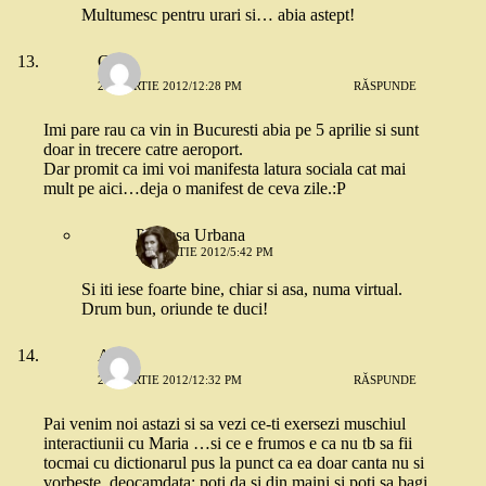
Multumesc pentru urari si… abia astept!
Cata
23 MARTIE 2012/12:28 PM
RĂSPUNDE
Imi pare rau ca vin in Bucuresti abia pe 5 aprilie si sunt
doar in trecere catre aeroport.
Dar promit ca imi voi manifesta latura sociala cat mai
mult pe aici…deja o manifest de ceva zile.:P
Printesa Urbana
23 MARTIE 2012/5:42 PM
Si iti iese foarte bine, chiar si asa, numa virtual.
Drum bun, oriunde te duci!
Alina
23 MARTIE 2012/12:32 PM
RĂSPUNDE
Pai venim noi astazi si sa vezi ce-ti exersezi muschiul
interactiunii cu Maria …si ce e frumos e ca nu tb sa fii
tocmai cu dictionarul pus la punct ca ea doar canta nu si
vorbeste, deocamdata; poti da si din maini si poti sa bagi