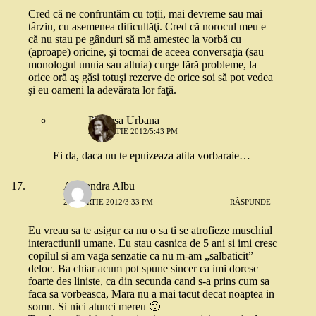
Cred că ne confruntăm cu toţii, mai devreme sau mai
târziu, cu asemenea dificultăţi. Cred că norocul meu e
că nu stau pe gânduri să mă amestec la vorbă cu
(aproape) oricine, şi tocmai de aceea conversaţia (sau
monologul unuia sau altuia) curge fără probleme, la
orice oră aş găsi totuşi rezerve de orice soi să pot vedea
şi eu oameni la adevărata lor faţă.
Printesa Urbana
23 MARTIE 2012/5:43 PM
Ei da, daca nu te epuizeaza atita vorbaraie…
Alexandra Albu
23 MARTIE 2012/3:33 PM
RĂSPUNDE
Eu vreau sa te asigur ca nu o sa ti se atrofieze muschiul
interactiunii umane. Eu stau casnica de 5 ani si imi cresc
copilul si am vaga senzatie ca nu m-am „salbaticit”
deloc. Ba chiar acum pot spune sincer ca imi doresc
foarte des liniste, ca din secunda cand s-a prins cum sa
faca sa vorbeasca, Mara nu a mai tacut decat noaptea in
somn. Si nici atunci mereu 🙂