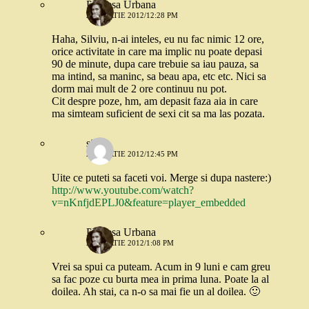
Printesa Urbana
24 MARTIE 2012/12:28 PM
Haha, Silviu, n-ai inteles, eu nu fac nimic 12 ore,
orice activitate in care ma implic nu poate depasi
90 de minute, dupa care trebuie sa iau pauza, sa
ma intind, sa maninc, sa beau apa, etc etc. Nici sa
dorm mai mult de 2 ore continuu nu pot.
Cit despre poze, hm, am depasit faza aia in care
ma simteam suficient de sexi cit sa ma las pozata.
silviu
24 MARTIE 2012/12:45 PM
Uite ce puteti sa faceti voi. Merge si dupa nastere:)
http://www.youtube.com/watch?
v=nKnfjdEPLJ0&feature=player_embedded
Printesa Urbana
24 MARTIE 2012/1:08 PM
Vrei sa spui ca puteam. Acum in 9 luni e cam greu
sa fac poze cu burta mea in prima luna. Poate la al
doilea. Ah stai, ca n-o sa mai fie un al doilea. 🙂