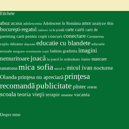
Etichete
abuz
acasa
amor
Adolescent în România
analyze this
adolescenta
bucureşti-regatul
carte
carti
carti de
ca la școală
cadouri
conectare
carti pentru copii
concurs
parenting
Coronavirus
educatie cu blandete
educatie
cuplu
delicatese
depresie
imagini
fashion
gradinita
sexuala
emigrare
evenimente copii
joacă
nemuritoare
mancare
la joacă în străinătate
limite
mica sofia
micul ivan
nocturne
sanatoasa
micul iv
prinţesa
Olanda
prinţesa nu apreciază
publicitate
recomandă
pîntec
retete
scoala
teoria vieţii
terapie
vacanta
umanitar
Despre mine