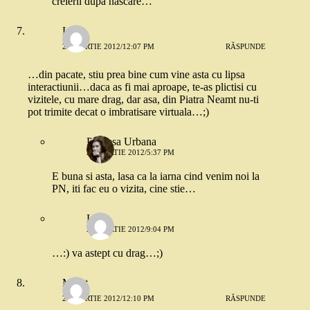
creierii dupa nascare…
LP
23 MARTIE 2012/12:07 PM
RĂSPUNDE
…din pacate, stiu prea bine cum vine asta cu lipsa
interactiunii…daca as fi mai aproape, te-as plictisi cu
vizitele, cu mare drag, dar asa, din Piatra Neamt nu-ti
pot trimite decat o imbratisare virtuala…;)
Printesa Urbana
23 MARTIE 2012/5:37 PM
E buna si asta, lasa ca la iarna cind venim noi la
PN, iti fac eu o vizita, cine stie…
LP
24 MARTIE 2012/9:04 PM
…:) va astept cu drag…;)
Merat
23 MARTIE 2012/12:10 PM
RĂSPUNDE