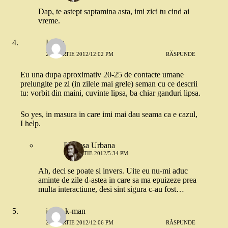
Dap, te astept saptamina asta, imi zici tu cind ai
vreme.
Laura
23 MARTIE 2012/12:02 PM
RĂSPUNDE
Eu una dupa aproximativ 20-25 de contacte umane
prelungite pe zi (in zilele mai grele) seman cu ce descrii
tu: vorbit din maini, cuvinte lipsa, ba chiar ganduri lipsa.
So yes, in masura in care imi mai dau seama ca e cazul,
I help.
Printesa Urbana
23 MARTIE 2012/5:34 PM
Ah, deci se poate si invers. Uite eu nu-mi aduc
aminte de zile d-astea in care sa ma epuizeze prea
multa interactiune, desi sint sigura c-au fost…
ioana k-man
23 MARTIE 2012/12:06 PM
RĂSPUNDE