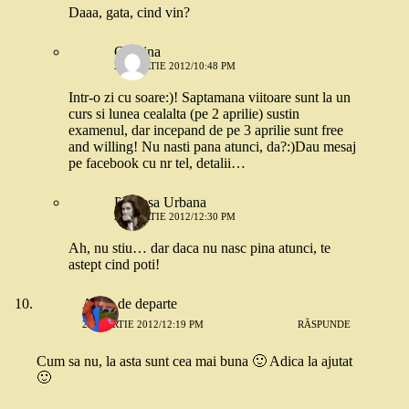
Daaa, gata, cind vin?
Codrina
23 MARTIE 2012/10:48 PM
Intr-o zi cu soare:)! Saptamana viitoare sunt la un
curs si lunea cealalta (pe 2 aprilie) sustin
examenul, dar incepand de pe 3 aprilie sunt free
and willing! Nu nasti pana atunci, da?:)Dau mesaj
pe facebook cu nr tel, detalii…
Printesa Urbana
24 MARTIE 2012/12:30 PM
Ah, nu stiu… dar daca nu nasc pina atunci, te
astept cind poti!
Alina de departe
23 MARTIE 2012/12:19 PM
RĂSPUNDE
Cum sa nu, la asta sunt cea mai buna 🙂 Adica la ajutat
🙂