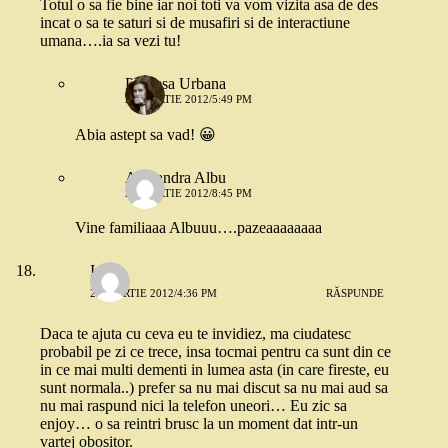
Totul o sa fie bine iar noi toti va vom vizita asa de des
incat o sa te saturi si de musafiri si de interactiune
umana….ia sa vezi tu!
Printesa Urbana
23 MARTIE 2012/5:49 PM
Abia astept sa vad! 😀
Alexandra Albu
23 MARTIE 2012/8:45 PM
Vine familiaaa Albuuu….pazeaaaaaaaa
Ina
23 MARTIE 2012/4:36 PM
RĂSPUNDE
Daca te ajuta cu ceva eu te invidiez, ma ciudatesc
probabil pe zi ce trece, insa tocmai pentru ca sunt din ce
in ce mai multi dementi in lumea asta (in care fireste, eu
sunt normala..) prefer sa nu mai discut sa nu mai aud sa
nu mai raspund nici la telefon uneori… Eu zic sa
enjoy… o sa reintri brusc la un moment dat intr-un
vartej obositor.