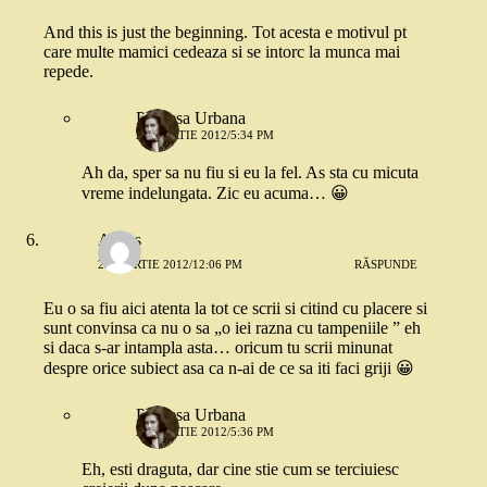
And this is just the beginning. Tot acesta e motivul pt
care multe mamici cedeaza si se intorc la munca mai
repede.
Printesa Urbana
23 MARTIE 2012/5:34 PM
Ah da, sper sa nu fiu si eu la fel. As sta cu micuta
vreme indelungata. Zic eu acuma… 😀
Amiss
23 MARTIE 2012/12:06 PM
RĂSPUNDE
Eu o sa fiu aici atenta la tot ce scrii si citind cu placere si
sunt convinsa ca nu o sa „o iei razna cu tampeniile ” eh
si daca s-ar intampla asta… oricum tu scrii minunat
despre orice subiect asa ca n-ai de ce sa iti faci griji 😀
Printesa Urbana
23 MARTIE 2012/5:36 PM
Eh, esti draguta, dar cine stie cum se terciuiesc