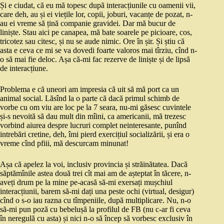
Și e ciudat, că eu mă topesc după interacțiunile cu oamenii vii,
care deh, au și ei viețile lor, copii, joburi, vacanțe de pozat, n-
au ei vreme să țină companie gravidei. Dar mă bucur de
liniște. Stau aici pe canapea, mă bate soarele pe picioare, cos,
tricotez sau citesc, și nu se aude nimic. Ore în șir. Și știu că
asta e ceva ce mi se va dovedi foarte valoros mai tîrziu, cînd n-
o să mai fie deloc. Așa că-mi fac rezerve de liniște și de lipsă
de interacțiune.
Problema e că uneori am impresia că uit să mă port ca un
animal social. Lăsînd la o parte că dacă primul schimb de
vorbe cu om viu are loc pe la 7 seara, nu-mi găsesc cuvintele
și-s nevoită să dau mult din mîini, ca americanii, mă trezesc
vorbind aiurea despre lucruri complet neinteresante, punînd
intrebări cretine, deh, îmi pierd exercițiul socializării, și era o
vreme cînd pfiii, mă descurcam minunat!
Așa că apelez la voi, inclusiv provincia și străinătatea. Dacă
săptămînile astea două trei cît mai am de așteptat în tăcere, n-
aveți drum pe la mine pe-acasă să-mi exersați mușchiul
interacțiunii, barem să-mi dați una peste ochi (virtual, desigur)
cînd o s-o iau razna cu tîmpeniile, după multiplicare. Nu, n-o
să-mi pun poză cu bebelușă la profilul de FB (nu c-ar fi ceva
în neregulă cu asta) și nici n-o să încep să vorbesc exclusiv în