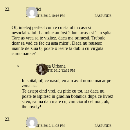
Fimolici
23 MARTIE 2012/10:16 PM
RĂSPUNDE
Of, inteleg perfect cum e cu statul in casa si
nesocializatul. La mine au fost 2 luni acasa si 1 in spital.
Tare as vrea sa te vizitez, daca ma primesti. Trebuie
doar sa vad ce fac cu asta micu’. Daca nu reusesc
inainte de ziua 0, poate o iesire la dublu cu virgula
carucioarele?
Printesa Urbana
24 MARTIE 2012/12:32 PM
In spital, of, ce nasol, eu am avut noroc macar pe
zona asta…
Te astept cind vrei, cu pitic cu tot, iar daca nu,
poate te ispitesc in gradina botanica dupa ce livrez
si eu, sa ma dau mare cu, caruciorul cel nou, ah,
the lovely!
Alina
23 MARTIE 2012/11:05 PM
RĂSPUNDE