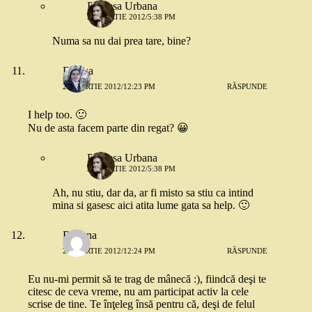
Printesa Urbana
23 MARTIE 2012/5:38 PM
Numa sa nu dai prea tare, bine?
Denisa
23 MARTIE 2012/12:23 PM
RĂSPUNDE
I help too. 🙂
Nu de asta facem parte din regat? 😀
Printesa Urbana
23 MARTIE 2012/5:38 PM
Ah, nu stiu, dar da, ar fi misto sa stiu ca intind
mina si gasesc aici atita lume gata sa help. 🙂
Roxana
23 MARTIE 2012/12:24 PM
RĂSPUNDE
Eu nu-mi permit să te trag de mânecă :), fiindcă deşi te
citesc de ceva vreme, nu am participat activ la cele
scrise de tine. Te înţeleg însă pentru că, deşi de felul