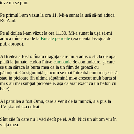
teve nu se pun.
Pe primul l-am văzut la ora 11. Mi-a sunat la ușă să-mi aducă
RCA-ul.
Pe al doilea l-am văzut la ora 11.30. Mi-a sunat la ușă să-mi
aducă mîncarea de la
Bucate pe roate
(excelentă lasagna de
pui, apropo).
Al treilea a fost o tînără drăguță care mi-a adus o sticlă de apă
plată la jumate, cadou într-o
campanie
de comunicare, și care
se uita săraca la burta mea ca la un film de groază cu
păianjeni. Cu siguranță și acum se mai întreabă cum reușesc să
stau în picioare (în ultima săptămînă mi-a crescut mult burta și
mi s-au mai subțiat picioarele, așa că arăt exact ca un balon cu
bețe).
Al patrulea a fost Omu, care a venit de la muncă, s-a pus la
TV și-apoi s-a culcat.
Sînt zile în care nu-l văd decît pe el. Atît. Nici un alt om viu în
viața mea.