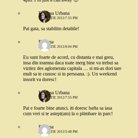
Printesa Urbana
23 MARTIE 2012/7:55 PM
Pai gata, sa stabilim detaliile!
Roxana
23 MARTIE 2012/6:04 PM
Eu sunt foarte de acord, cu distanta e mai greu,
insa din toamna daca toate merg bine va trebui sa
vizitez des aglomerata capitala … si mi-as dori tare
mult sa te cunosc si in persoana. :). Un weekend
insorit va doresc!
Printesa Urbana
23 MARTIE 2012/7:55 PM
Pai e foarte bine atunci, iti doresc bafta sa iasa
cum vrei si te astept(am) la o plimbare in parc!
Roxana
25 MARTIE 2012/5:48 PM