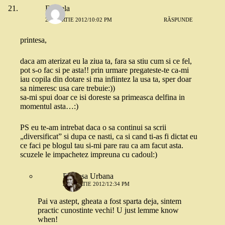
Daniela
23 MARTIE 2012/10:02 PM
RĂSPUNDE
printesa,
daca am aterizat eu la ziua ta, fara sa stiu cum si ce fel,
pot s-o fac si pe asta!! prin urmare pregateste-te ca-mi
iau copila din dotare si ma infiintez la usa ta, sper doar
sa nimeresc usa care trebuie:))
sa-mi spui doar ce isi doreste sa primeasca delfina in
momentul asta…:)
PS eu te-am intrebat daca o sa continui sa scrii
„diversificat” si dupa ce nasti, ca si cand ti-as fi dictat eu
ce faci pe blogul tau si-mi pare rau ca am facut asta.
scuzele le impachetez impreuna cu cadoul:)
Printesa Urbana
24 MARTIE 2012/12:34 PM
Pai va astept, gheata a fost sparta deja, sintem
practic cunostinte vechi! U just lemme know
when!