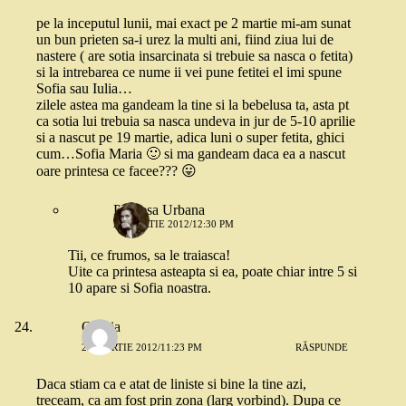
pe la inceputul lunii, mai exact pe 2 martie mi-am sunat
un bun prieten sa-i urez la multi ani, fiind ziua lui de
nastere ( are sotia insarcinata si trebuie sa nasca o fetita)
si la intrebarea ce nume ii vei pune fetitei el imi spune
Sofia sau Iulia…
zilele astea ma gandeam la tine si la bebelusa ta, asta pt
ca sotia lui trebuia sa nasca undeva in jur de 5-10 aprilie
si a nascut pe 19 martie, adica luni o super fetita, ghici
cum…Sofia Maria 🙂 si ma gandeam daca ea a nascut
oare printesa ce facee??? 😛
Printesa Urbana
24 MARTIE 2012/12:30 PM
Tii, ce frumos, sa le traiasca!
Uite ca printesa asteapta si ea, poate chiar intre 5 si
10 apare si Sofia noastra.
Omnia
23 MARTIE 2012/11:23 PM
RĂSPUNDE
Daca stiam ca e atat de liniste si bine la tine azi,
treceam, ca am fost prin zona (larg vorbind). Dupa ce