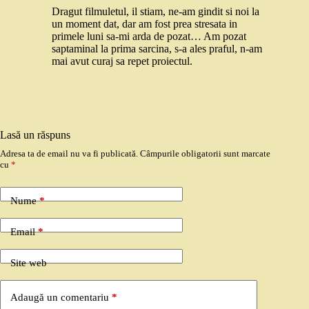
Dragut filmuletul, il stiam, ne-am gindit si noi la
un moment dat, dar am fost prea stresata in
primele luni sa-mi arda de pozat… Am pozat
saptaminal la prima sarcina, s-a ales praful, n-am
mai avut curaj sa repet proiectul.
Lasă un răspuns
Adresa ta de email nu va fi publicată.
Câmpurile obligatorii sunt marcate
cu
*
Nume
*
Email
*
Site web
Adaugă un comentariu
*