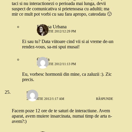
taci si nu interactionezi o perioada mai lunga, devii
suspect de comunicativa si prietenoasa cu adultii; ma
mir ce mult pot vorbi cu sau fara apropo, cateodata 🙂
Printesa Urbana
24 MARTIE 2012/12:29 PM
Ei sau tu? Data viitoare cind vii si ai vreme de-un
rendez-vous, sa-mi spui musai!
Omnia
24 MARTIE 2012/11:13 PM
Eu, vorbesc hormonii din mine, ca zaluzii :). Zic
precis.
silviu
24 MARTIE 2012/1:17 AM
RĂSPUNDE
Facem poze 12 ore de te saturi de interactiune. Avem
aparat, avem muiere insarcinata, numai timp de arta n-
avem?:)