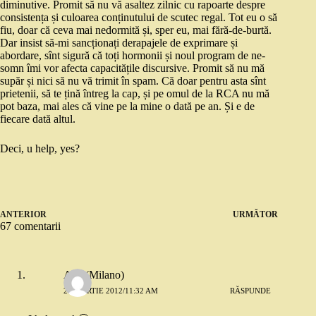
diminutive. Promit să nu vă asaltez zilnic cu rapoarte despre
consistența și culoarea conținutului de scutec regal. Tot eu o să
fiu, doar că ceva mai nedormită și, sper eu, mai fără-de-burtă.
Dar insist să-mi sancționați derapajele de exprimare și
abordare, sînt sigură că toți hormonii și noul program de ne-
somn îmi vor afecta capacitățile discursive. Promit să nu mă
supăr și nici să nu vă trimit în spam. Că doar pentru asta sînt
prietenii, să te țină întreg la cap, și pe omul de la RCA nu mă
pot baza, mai ales că vine pe la mine o dată pe an. Și e de
fiecare dată altul.
Deci, u help, yes?
ANTERIOR
URMĂTOR
67 comentarii
Ana (Milano)
23 MARTIE 2012/11:32 AM
RĂSPUNDE