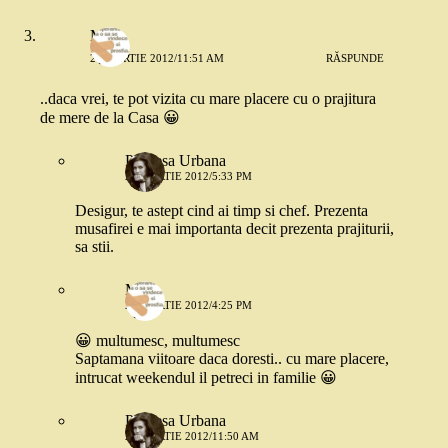
M.
23 MARTIE 2012/11:51 AM
RĂSPUNDE
..daca vrei, te pot vizita cu mare placere cu o prajitura
de mere de la Casa 😀
Printesa Urbana
23 MARTIE 2012/5:33 PM
Desigur, te astept cind ai timp si chef. Prezenta
musafirei e mai importanta decit prezenta prajiturii,
sa stii.
M.
24 MARTIE 2012/4:25 PM
😀 multumesc, multumesc
Saptamana viitoare daca doresti.. cu mare placere,
intrucat weekendul il petreci in familie 😀
Printesa Urbana
26 MARTIE 2012/11:50 AM