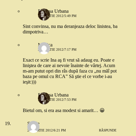
Printesa Urbana
23 MARTIE 2012/5:49 PM
Sint convinsa, nu ma deranjeaza deloc linistea, ba
dimpotriva…
Monica
23 MARTIE 2012/7:17 PM
Exact ce scrie Ina aş fi vrut să adaug eu. Poate e
liniştea de care ai nevoie înainte de vârtej. Acum
m-am putut opri din râs după faza cu „nu măî pot
baza pe omul cu RCA” Să ştie el ce vorbe i-au
ieşit:)))
Printesa Urbana
23 MARTIE 2012/7:53 PM
Bietul om, si era asa modest si amarit… 😀
Sylvie
23 MARTIE 2012/6:21 PM
RĂSPUNDE