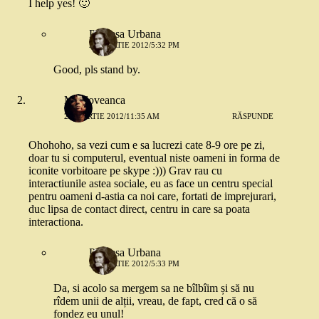
I help yes! 🙂
Printesa Urbana
23 MARTIE 2012/5:32 PM
Good, pls stand by.
Moldoveanca
23 MARTIE 2012/11:35 AM
RĂSPUNDE
Ohohoho, sa vezi cum e sa lucrezi cate 8-9 ore pe zi,
doar tu si computerul, eventual niste oameni in forma de
iconite vorbitoare pe skype :))) Grav rau cu
interactiunile astea sociale, eu as face un centru special
pentru oameni d-astia ca noi care, fortati de imprejurari,
duc lipsa de contact direct, centru in care sa poata
interactiona.
Printesa Urbana
23 MARTIE 2012/5:33 PM
Da, si acolo sa mergem sa ne bîlbîim și să nu
rîdem unii de alții, vreau, de fapt, cred că o să
fondez eu unul!