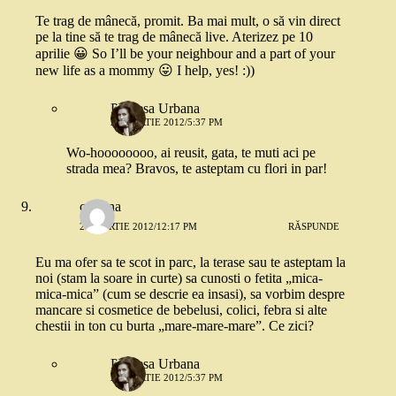
Te trag de mânecă, promit. Ba mai mult, o să vin direct
pe la tine să te trag de mânecă live. Aterizez pe 10
aprilie 😀 So I’ll be your neighbour and a part of your
new life as a mommy 😛 I help, yes! :))
Printesa Urbana
23 MARTIE 2012/5:37 PM
Wo-hoooooooo, ai reusit, gata, te muti aci pe
strada mea? Bravos, te asteptam cu flori in par!
codrina
23 MARTIE 2012/12:17 PM
RĂSPUNDE
Eu ma ofer sa te scot in parc, la terase sau te asteptam la
noi (stam la soare in curte) sa cunosti o fetita „mica-
mica-mica” (cum se descrie ea insasi), sa vorbim despre
mancare si cosmetice de bebelusi, colici, febra si alte
chestii in ton cu burta „mare-mare-mare”. Ce zici?
Printesa Urbana
23 MARTIE 2012/5:37 PM