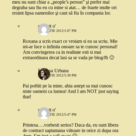
meu nu sunt chiar a „people’s person” şi prefer mai
degraba sau fiu eu cu mine si atat… de foarte multe ori
resimt lipsa oamenilor şi caut să fiu în compania lor.
scarlett o'
23 MARTIE 2012/1:07 PM
Roxana a scris exact ce vroiam si eu sa scriu. Mie
mi-ar face o infinita onoare sa te cunosc personal!
Am convingerea ca in realitate esti si mai
extraordinara decat lasi sa se vada pe blog/fb 🙂
Printesa Urbana
23 MARTIE 2012/5:39 PM
Pai poftiti pe la mine, abia astept sa mai cunosc
niste oameni ca lumea! And I am NOT just saying
that!
scarlett o'
23 MARTIE 2012/5:47 PM
Printesa….vorbesti serios? Daca da, eu sunt libera
de contract saptamana viitoare in orice zi dupa ora
4pm. I’m just a call away 🙂