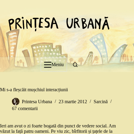
Sari
la
conținut
Meniu
Mi s-a fleșcăit mușchiul interacțiunii
Printesa Urbana
23 martie 2012
Sarcină
67 comentarii
Ieri am avut o zi foarte bogată din punct de vedere social. Am
văzut la față patru oameni. Pe viu zic, bîrfitorii și țațele de la