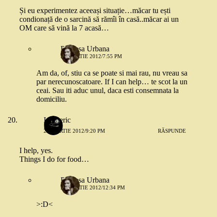
Și eu experimentez aceeași situație…măcar tu ești
condionață de o sarcină să rămîi în casă..măcar ai un
OM care să vină la 7 acasă…
Printesa Urbana
23 MARTIE 2012/7:55 PM
Am da, of, stiu ca se poate si mai rau, nu vreau sa
par nerecunoscatoare. If I can help… te scot la un
ceai. Sau iti aduc unul, daca esti consemnata la
domiciliu.
Intuneric
23 MARTIE 2012/9:20 PM
RĂSPUNDE
I help, yes.
Things I do for food…
Printesa Urbana
24 MARTIE 2012/12:34 PM
>:D<