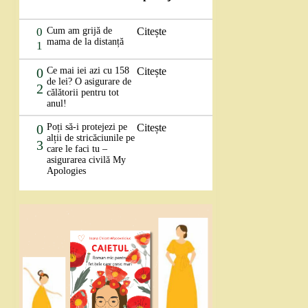
0
Cum am grijă de
Citește
mama de la distanță
1
0
Ce mai iei azi cu 158
Citește
de lei? O asigurare de
2
călătorii pentru tot
anul!
0
Poți să-i protejezi pe
Citește
alții de stricăciunile pe
3
care le faci tu –
asigurarea civilă My
Apologies