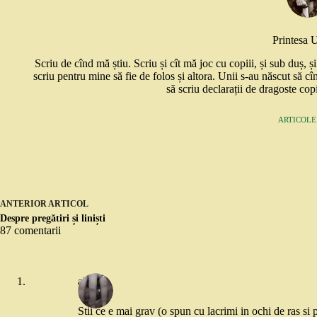
Printesa 
Scriu de cînd mă știu. Scriu și cît mă joc cu copiii, și sub duș, 
scriu pentru mine să fie de folos și altora. Unii s-au născut să cî
să scriu declarații de dragoste copi
ARTICOLE:
ANTERIOR
ARTICOL
Despre pregătiri și liniști
87 comentarii
alina
Stii ce e mai grav (o spun cu lacrimi in ochi de ras si