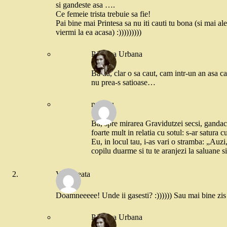
si gandeste asa ….
Ce femeie trista trebuie sa fie!
Pai bine mai Printesa sa nu iti cauti tu bona (si mai ale
viermi la ea acasa) :)))))))))
Printesa Urbana
Ba da, clar o sa caut, cam intr-un an asa ca
nu prea-s satioase…
nuschu
Ba, spre mirarea Gravidutzei secsi, gandacii 
foarte mult in relatia cu sotul: s-ar satura c
Eu, in locul tau, i-as vari o stramba: „Auzi
copilu duarme si tu te aranjezi la saluane si
Vorbareata
Doamneeeee! Unde ii gasesti? :)))))) Sau mai bine zis 
Printesa Urbana