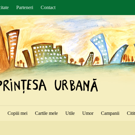
itate
Parteneri
Contact
ă
Copiii mei
Cartile mele
Utile
Umor
Campanii
Citi