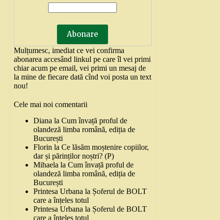
Mulțumesc, imediat ce vei confirma
abonarea accesând linkul pe care îl vei primi
chiar acum pe email, vei primi un mesaj de
la mine de fiecare dată cînd voi posta un text
nou!
Cele mai noi comentarii
Diana
la
Cum învață proful de
olandeză limba română, ediția de
București
Florin
la
Ce lăsăm moștenire copiilor,
dar și părinților noștri? (P)
Mihaela
la
Cum învață proful de
olandeză limba română, ediția de
București
Printesa Urbana
la
Șoferul de BOLT
care a înțeles totul
Printesa Urbana
la
Șoferul de BOLT
care a înțeles totul