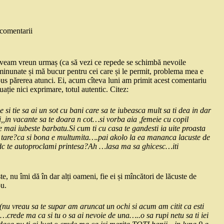
comentarii
aveam vreun urmaș (ca să vezi ce repede se schimbă nevoile
 minunate și mă bucur pentru cei care și le permit, problema mea e
spus părerea atunci. Ei, acum cîteva luni am primit acest comentariu
ție nici exprimare, totul autentic. Citez:
si tie sa ai un sot cu bani care sa te iubeasca mult sa ti dea in dar
uri,,in vacante sa te doara n cot…si vorba aia ,femeie cu copil
e mai iubeste barbatu.Si cum ti cu casa te gandesti ia uite proasta
tea tare?ca si bona e multumita….pai akolo la ea mananca lacuste de
dc te autoproclami printesa?Ah …lasa ma sa ghicesc…iti
 nu îmi dă în dar alți oameni, fie ei și mîncători de lăcuste de
ou.
nu vreau sa te supar am aruncat un ochi si acum am citit ca esti
crede ma ca si tu o sa ai nevoie de una…..o sa rupi netu sa ti iei