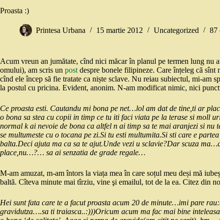
Proasta :)
Printesa Urbana
15 martie 2012
Uncategorized
87 
Acum vreun an jumătate, cînd nici măcar în planul pe termen lung nu 
omului), am scris un
post
despre bonele filipineze. Care înțeleg că sînt
cînd ele încep să fie tratate ca niște sclave. Nu reiau subiectul, mi-am 
la postul cu pricina. Evident, anonim. N-am modificat nimic, nici punctua
Ce proasta esti. Cautandu mi bona pe net…lol am dat de tine,ti ar place 
o bona sa stea cu copii in timp ce tu iti faci viata pe la terase si moll 
normal k ai nevoie de bona ca altfel n ai timp sa te mai aranjezi si nu t
se multumeste cu o tocana pe zi.Si tu esti multumita.Si sti care e par
balta.Deci ajuta ma ca sa te ajut.Unde vezi u sclavie?Dar scuza ma…
place,nu…?… sa ai senzatia de grade regale…
M-am amuzat, m-am întors la viața mea în care soțul meu deși mă iubește,
baltă. Cîteva minute mai tîrziu, vine şi emailul, tot de la ea. Citez din n
Hei sunt fata care te a facut proasta acum 20 de minute…imi pare rau:(
gravidutza….sa ti traiasca..:)))Oricum acum ma fac mai bine inteleasa…