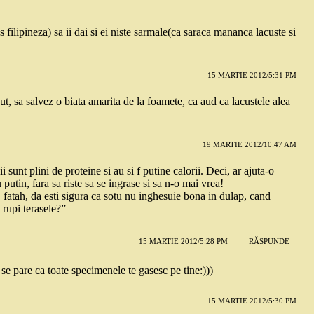
s filipineza) sa ii dai si ei niste sarmale(ca saraca mananca lacuste si
15 MARTIE 2012/5:31 PM
ut, sa salvez o biata amarita de la foamete, ca aud ca lacustele alea
19 MARTIE 2012/10:47 AM
sunt plini de proteine si au si f putine calorii. Deci, ar ajuta-o
u putin, fara sa riste sa se ingrase si sa n-o mai vrea!
, fatah, da esti sigura ca sotu nu inghesuie bona in dulap, cand
 rupi terasele?”
15 MARTIE 2012/5:28 PM
RĂSPUNDE
se pare ca toate specimenele te gasesc pe tine:)))
15 MARTIE 2012/5:30 PM