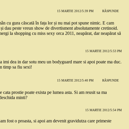
15 MARTIE 2012/5:39 PM
RĂSPUNDE
ân cu gura căscată în fața lor și nu mai pot spune nimic. E cam
 și dau peste vreun show de divertisment absolutamente cretinoid.
mergi la shopping cu miss sexy orca 2011, neapărat, dar neapărat să
15 MARTIE 2012/5:53 PM
i sa imi dea in dar sotu meu un bodyguard mare si apoi poate ma duc.
 timp sa fiu sexi!
15 MARTIE 2012/5:40 PM
RĂSPUNDE
 cata prostie poate exista pe lumea asta. Si am reusit sa ma
 deschida minti?
15 MARTIE 2012/5:54 PM
ii am fost o proasta, si apoi am devenit gravidutza care primeste