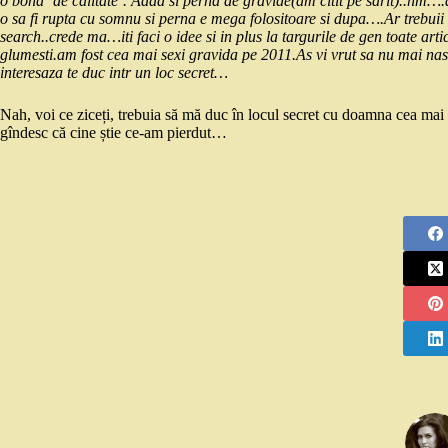
o bona ‘de calitate’. Aaaa si perna de gravide(am citit pe sarit)..hm…
o sa fi rupta cu somnu si perna e mega folositoare si dupa….Ar trebui
search..crede ma…iti faci o idee si in plus la targurile de gen toate ar
glumesti.am fost cea mai sexi gravida pe 2011.As vi vrut sa nu mai n
interesaza te duc intr un loc secret…
Nah, voi ce ziceți, trebuia să mă duc în locul secret cu doamna cea mai
gîndesc că cine știe ce-am pierdut…