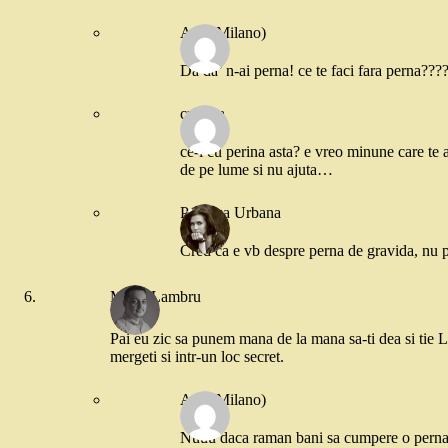
Ana (Milano)
Da da’ n-ai perna! ce te faci fara perna??????
cristina
ce-i cu perina asta? e vreo minune care te
de pe lume si nu ajuta…
Printesa Urbana
Cred ca e vb despre perna de gravida, nu
Mihai Lambru
Pai eu zic sa punem mana de la mana sa-ti dea si tie L
mergeti si intr-un loc secret.
Ana (Milano)
Nuuu daca raman bani sa cumpere o perna