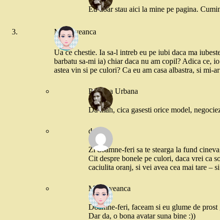
Eu doar stau aici la mine pe pagina. Cumi
Moldoveanca
Ua ce chestie. Ia sa-l intreb eu pe iubi daca ma iube
barbatu sa-mi ia) chiar daca nu am copil? Adica ce, io
astea vin si pe culori? Ca eu am casa albastra, si mi-a
Printesa Urbana
Da mah, cica gasesti orice model, negociez 
doina
Zi doamne-feri sa te stearga la fund cineva,
Cit despre bonele pe culori, daca vrei ca so
caciulita oranj, si vei avea cea mai tare – 
Moldoveanca
Doamne-feri, faceam si eu glume de prost gu
Dar da, o bona avatar suna bine :))