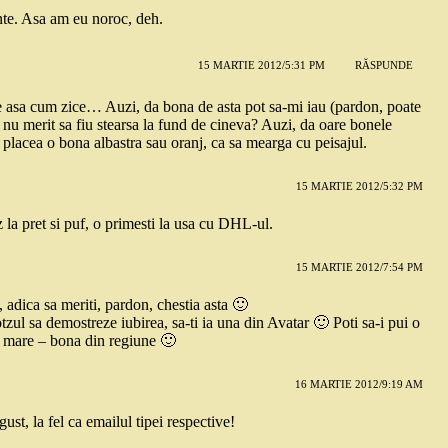
nte. Asa am eu noroc, deh.
15 MARTIE 2012/5:31 PM
RĂSPUNDE
ste asa cum zice… Auzi, da bona de asta pot sa-mi iau (pardon, poate
 nu merit sa fiu stearsa la fund de cineva? Auzi, da oare bonele
r placea o bona albastra sau oranj, ca sa mearga cu peisajul.
15 MARTIE 2012/5:32 PM
la pret si puf, o primesti la usa cu DHL-ul.
15 MARTIE 2012/7:54 PM
 adica sa meriti, pardon, chestia asta 🙂
tzul sa demostreze iubirea, sa-ti ia una din Avatar 🙂 Poti sa-i pui o
si mare – bona din regiune 🙂
16 MARTIE 2012/9:19 AM
st, la fel ca emailul tipei respective!