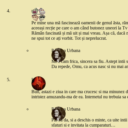
mara
Pe mine una mă fascinează oamenii de genul ăsta, răm
aceeași recție pe care o am când butonez uneori la Tv
Rămân fascinată și mă uit și mai vreau. Așa că, dacă 
ne spui tot ce ați vorbit. Tot și neprelucrat.
Printesa Urbana
Mi-e cam frica, sincera sa fiu. Astept inti
Da repede, Omu, ca acus nasc si nu mai am
Liana
Bun, astazi e ziua in care ma crucesc si ma minunez de
intristez amuzandu-ma de ea. Internetul nu trebuia sa
Printesa Urbana
Pai ba da, si a deschis o minte, ca uite int
sfaturi si e invitata la cumparaturi…