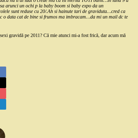
.daca nu ti ai luat o crede ma ca isi merita TOTI banii…in luna 9 a
i sa arunci un ochi p la baby boom si baby expo da un
ticolele sunt reduse cu 20/.Ah si hainute tari de graviduta…cred ca
asc o data cat de bine si frumos ma imbracam…da mi un mail dc te
 sexi gravidă pe 2011? Că mie atunci mi-a fost frică, dar acum mă