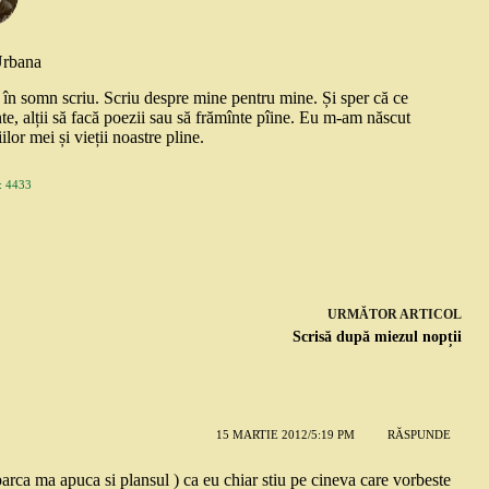
Urbana
și în somn scriu. Scriu despre mine pentru mine. Și sper că ce
nte, alții să facă poezii sau să frămînte pîine. Eu m-am născut
ilor mei și vieții noastre pline.
 4433
URMĂTOR
ARTICOL
Scrisă după miezul nopții
15 MARTIE 2012/5:19 PM
RĂSPUNDE
 parca ma apuca si plansul ) ca eu chiar stiu pe cineva care vorbeste