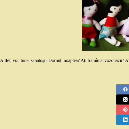
Altfel, voi, bine, sănătoși? Dormiți noaptea? Ați frămîntat cozonacii? A