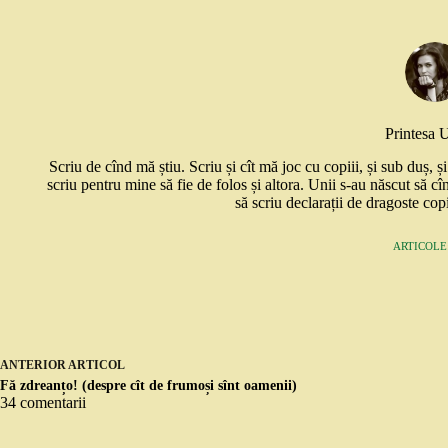
Printesa 
Scriu de cînd mă știu. Scriu și cît mă joc cu copiii, și sub duș, 
scriu pentru mine să fie de folos și altora. Unii s-au născut să cî
să scriu declarații de dragoste copi
ARTICOLE:
ANTERIOR
ARTICOL
Fă zdreanțo! (despre cît de frumoși sînt oamenii)
34 comentarii