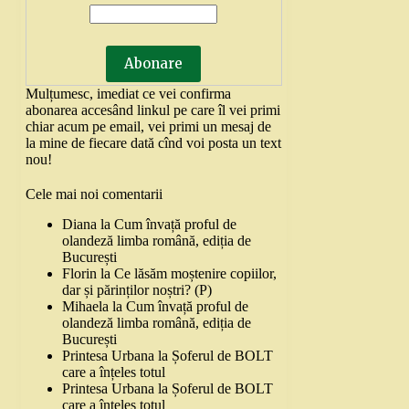
Mulțumesc, imediat ce vei confirma
abonarea accesând linkul pe care îl vei primi
chiar acum pe email, vei primi un mesaj de
la mine de fiecare dată cînd voi posta un text
nou!
Cele mai noi comentarii
Diana
la
Cum învață proful de
olandeză limba română, ediția de
București
Florin
la
Ce lăsăm moștenire copiilor,
dar și părinților noștri? (P)
Mihaela
la
Cum învață proful de
olandeză limba română, ediția de
București
Printesa Urbana
la
Șoferul de BOLT
care a înțeles totul
Printesa Urbana
la
Șoferul de BOLT
care a înțeles totul