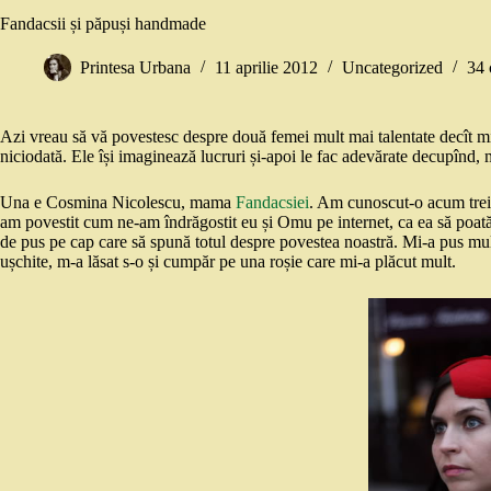
Fandacsii și păpuși handmade
Printesa Urbana
11 aprilie 2012
Uncategorized
34 
Azi vreau să vă povestesc despre două femei mult mai talentate decît mi
niciodată. Ele își imaginează lucruri și-apoi le fac adevărate decupîn
Una e Cosmina Nicolescu, mama
Fandacsiei
. Am cunoscut-o acum trei 
am povestit cum ne-am îndrăgostit eu și Omu pe internet, ca ea să poat
de pus pe cap care să spună totul despre povestea noastră. Mi-a pus mult
ușchite, m-a lăsat s-o și cumpăr pe una roșie care mi-a plăcut mult.