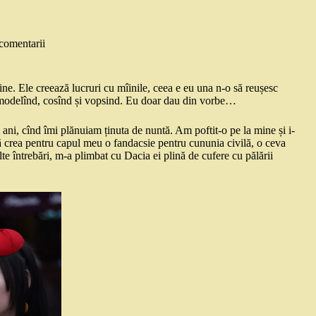
comentarii
ne. Ele creează lucruri cu mîinile, ceea e eu una n-o să reușesc
d, modelînd, cosînd și vopsind. Eu doar dau din vorbe…
ani, cînd îmi plănuiam ținuta de nuntă. Am poftit-o pe la mine și i-
ă crea pentru capul meu o fandacsie pentru cununia civilă, o ceva
e întrebări, m-a plimbat cu Dacia ei plină de cufere cu pălării