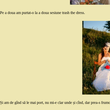
Pe a doua am purtat-o la a doua sesiune trash the dress.
Și am de gînd să le mai port, nu mi-e clar unde și cînd, dar prea-s frumo