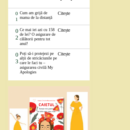
0
Cum am grijă de
Citește
mama de la distanță
1
0
Ce mai iei azi cu 158
Citește
de lei? O asigurare de
2
călătorii pentru tot
anul!
0
Poți să-i protejezi pe
Citește
alții de stricăciunile pe
3
care le faci tu –
asigurarea civilă My
Apologies