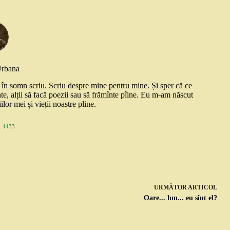
Urbana
și în somn scriu. Scriu despre mine pentru mine. Și sper că ce
nte, alții să facă poezii sau să frămînte pîine. Eu m-am născut
ilor mei și vieții noastre pline.
 4433
URMĂTOR
ARTICOL
Oare... hm... eu sînt el?