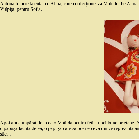
A doua femeie talentată e Alina, care confecționează Matilde. Pe Alina
Vulpița, pentru Sofia.
Apoi am cumpărat de la ea o Matilda pentru fetița unei bune prietene. A
o păpușă făcută de ea, o păpușă care să poarte ceva din ce reprezintă anul
știe…