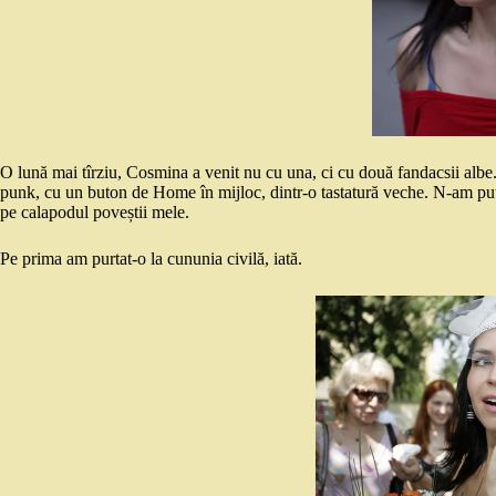
O lună mai tîrziu, Cosmina a venit nu cu una, ci cu două fandacsii albe.
punk, cu un buton de Home în mijloc, dintr-o tastatură veche. N-am putu
pe calapodul poveștii mele.
Pe prima am purtat-o la cununia civilă, iată.