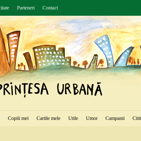
itate
Parteneri
Contact
ă
Copiii mei
Cartile mele
Utile
Umor
Campanii
Citi