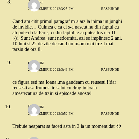
Andrea
21 NOIEMBRIE 2012/3:25 PM
RĂSPUNDE
Cand am citit primul paragraf m-a ars la inima un junghi
de invidie… Culmea e ca el s-a nascut nu din faptul ca
ati putea fi la Paris, ci din faptul te-ai putea trezi la 11
:-)). Sunt Andrea, sunt nedormita, azi se implinesc 2 ani,
10 luni si 22 de zile de cand nu m-am mai trezit mai
tarziu de ora 8.
emiliana
21 NOIEMBRIE 2012/3:43 PM
RĂSPUNDE
ce figura esti ma Ioana..ma gandeam cu reusesti !!dar
reusesti asa frumos..te salut cu drag in toata
amestecatura de trairi si episoade anoste!
Ramona
21 NOIEMBRIE 2012/3:52 PM
RĂSPUNDE
Trebuie neaparat sa faceti asta in 3 la un moment dat 🙂