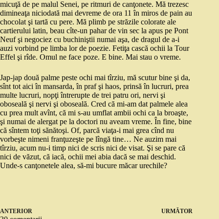
micuţă de pe malul Senei, pe ritmuri de canţonete. Mă trezesc
dimineaţa niciodată mai devreme de ora 11 în miros de pain au
chocolat şi tartă cu pere. Mă plimb pe străzile colorate ale
cartierului latin, beau cîte-un pahar de vin sec la apus pe Pont
Neuf şi negociez cu buchiniştii numai aşa, de dragul de a-i
auzi vorbind pe limba lor de poezie. Fetiţa cască ochii la Tour
Effel şi rîde. Omul ne face poze. E bine. Mai stau o vreme.
Jap-jap două palme peste ochi mai tîrziu, mă scutur bine şi da,
sînt tot aici în mansarda, în praf şi haos, prinsă în lucruri, prea
multe lucruri, nopţi întrerupte de trei patru ori, nervi şi
oboseală şi nervi şi oboseală. Cred că mi-am dat palmele alea
cu prea mult avînt, că mi s-au umflat ambii ochi ca la broaşte,
şi numai de alergat pe la doctori nu aveam vreme. În fine, bine
că sîntem toţi sănătoşi. Of, parcă viaţa-i mai grea cînd nu
vorbeşte nimeni franţuzeşte pe lîngă tine… Ne auzim mai
tîrziu, acum nu-i timp nici de scris nici de visat. Şi se pare că
nici de văzut, că iacă, ochii mei abia dacă se mai deschid.
Unde-s canţonetele alea, să-mi bucure măcar urechile?
ANTERIOR
URMĂTOR