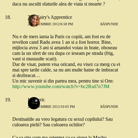
daca nu asculti sfaturile alea de viata si moarte ?
The Fairy's Apprentice
22 NOIEMBRIE 2012/6:58 PM
RĂSPUNDE
Nu e de mers iarna la Paris cu copiii, am fost eu de
revelion cand Radu avea 1 an si a fost horror. Bine,
mijlocia avea 3 ani si amandoi voiau in brate, oboseau
cam la un sfert de ora dupa ce ieseam pe strada (frig,
vant si muuuulte scari).
Dar de visat, putem visa oricand, eu visez ca merg cu ei
mai spre tarile calde, sa nu am multe haine de imbracat
si dezbracat…
Un mic suvenir si din partea mea, pentru tine si Om:
http://www.youtube.com/watch?v=bc2Rsd7n7JM
Intuneric
23 NOIEMBRIE 2012/10:05 PM
RĂSPUNDE
Destinatiile au vreo legatura cu sexul copilului? Sau
culoarea pielii? Sau culoarea ochilor?
Ca sa stiu cum ma orientez ca sa ajung la Machu