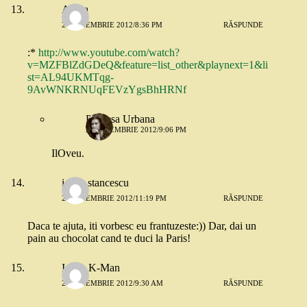
Adina
21 NOIEMBRIE 2012/8:36 PM
RĂSPUNDE
:*
http://www.youtube.com/watch?
v=MZFBlZdGDeQ&feature=list_other&playnext=1&li
st=AL94UKMTqg-
9AvWNKRNUqFEVzYgsBhHRNf
Printesa Urbana
21 NOIEMBRIE 2012/9:06 PM
IlOveu.
ioana stancescu
21 NOIEMBRIE 2012/11:19 PM
RĂSPUNDE
Daca te ajuta, iti vorbesc eu frantuzeste:)) Dar, dai un
pain au chocolat cand te duci la Paris!
Ioana K-Man
22 NOIEMBRIE 2012/9:30 AM
RĂSPUNDE