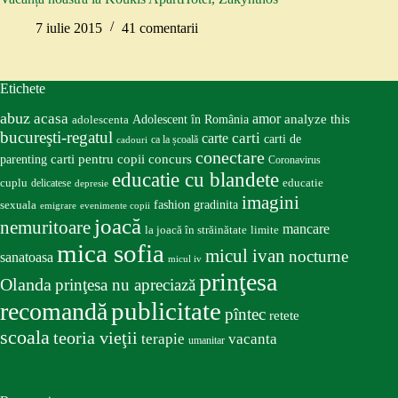
7 iulie 2015
41 comentarii
Etichete
abuz
acasa
amor
Adolescent în România
analyze this
adolescenta
bucureşti-regatul
carte
carti
carti de
ca la școală
cadouri
conectare
carti pentru copii
concurs
parenting
Coronavirus
educatie cu blandete
educatie
cuplu
delicatese
depresie
imagini
fashion
gradinita
sexuala
emigrare
evenimente copii
joacă
nemuritoare
mancare
la joacă în străinătate
limite
mica sofia
micul ivan
nocturne
sanatoasa
micul iv
prinţesa
Olanda
prinţesa nu apreciază
publicitate
recomandă
pîntec
retete
scoala
teoria vieţii
terapie
vacanta
umanitar