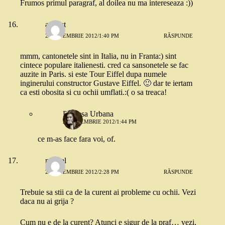
Frumos primul paragraf, al doilea nu ma intereseaza :))
august
22 NOIEMBRIE 2012/1:40 PM
RĂSPUNDE
mmm, cantonetele sint in Italia, nu in Franta:) sint
cintece populare italienesti. cred ca sansonetele se fac
auzite in Paris. si este Tour Eiffel dupa numele
inginerului constructor Gustave Eiffel. 🙂 dar te iertam
ca esti obosita si cu ochii umflati.:( o sa treaca!
Printesa Urbana
22 NOIEMBRIE 2012/1:44 PM
ce m-as face fara voi, of.
marcel
22 NOIEMBRIE 2012/2:28 PM
RĂSPUNDE
Trebuie sa stii ca de la curent ai probleme cu ochii. Vezi
daca nu ai grija ?
Cum nu e de la curent? Atunci e sigur de la praf… vezi,