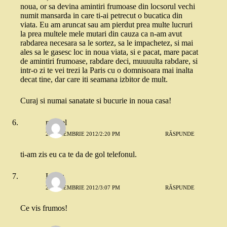
noua, or sa devina amintiri frumoase din locsorul vechi
numit mansarda in care ti-ai petrecut o bucatica din
viata. Eu am aruncat sau am pierdut prea multe lucruri
la prea multele mele mutari din cauza ca n-am avut
rabdarea necesara sa le sortez, sa le impachetez, si mai
ales sa le gasesc loc in noua viata, si e pacat, mare pacat
de amintiri frumoase, rabdare deci, muuuulta rabdare, si
intr-o zi te vei trezi la Paris cu o domnisoara mai inalta
decat tine, dar care iti seamana izbitor de mult.
Curaj si numai sanatate si bucurie in noua casa!
marcel
21 NOIEMBRIE 2012/2:20 PM
RĂSPUNDE
ti-am zis eu ca te da de gol telefonul.
Laura
21 NOIEMBRIE 2012/3:07 PM
RĂSPUNDE
Ce vis frumos!