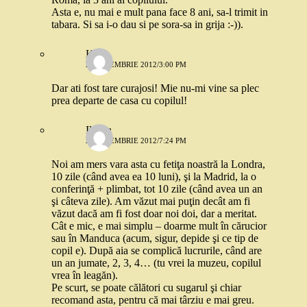
Asta e, nu mai e mult pana face 8 ani, sa-l trimit in
tabara. Si sa i-o dau si pe sora-sa in grija :-)).
Klara
21 NOIEMBRIE 2012/3:00 PM
Dar ati fost tare curajosi! Mie nu-mi vine sa plec
prea departe de casa cu copilul!
Ileana
21 NOIEMBRIE 2012/7:24 PM
Noi am mers vara asta cu fetiţa noastră la Londra,
10 zile (când avea ea 10 luni), şi la Madrid, la o
conferinţă + plimbat, tot 10 zile (când avea un an
şi câteva zile). Am văzut mai puţin decât am fi
văzut dacă am fi fost doar noi doi, dar a meritat.
Cât e mic, e mai simplu – doarme mult în cărucior
sau în Manduca (acum, sigur, depide şi ce tip de
copil e). După aia se complică lucrurile, când are
un an jumate, 2, 3, 4… (tu vrei la muzeu, copilul
vrea în leagăn).
Pe scurt, se poate călători cu sugarul şi chiar
recomand asta, pentru că mai târziu e mai greu.