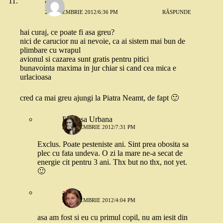
ana
21 NOIEMBRIE 2012/6:36 PM
RĂSPUNDE
hai curaj, ce poate fi asa greu?
nici de carucior nu ai nevoie, ca ai sistem mai bun de
plimbare cu wrapul
avionul si cazarea sunt gratis pentru pitici
bunavointa maxima in jur chiar si cand cea mica e
urlacioasa
cred ca mai greu ajungi la Piatra Neamt, de fapt 🙂
Printesa Urbana
21 NOIEMBRIE 2012/7:31 PM
Exclus. Poate pesteniste ani. Sint prea obosita sa
plec cu fata undeva. O zi la mare ne-a secat de
energie cit pentru 3 ani. Thx but no thx, not yet.
🙂
andaz
22 NOIEMBRIE 2012/4:04 PM
asa am fost si eu cu primul copil, nu am iesit din