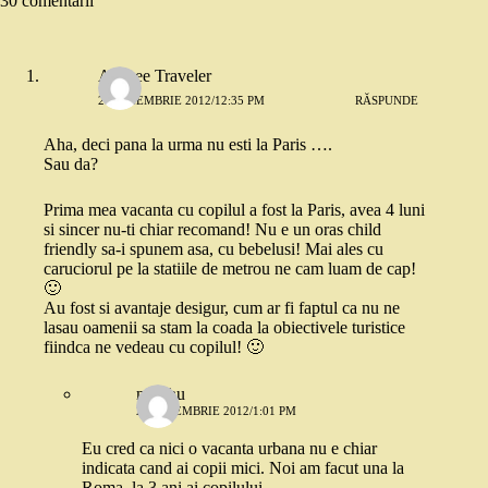
30 comentarii
Aliceee Traveler
21 NOIEMBRIE 2012/12:35 PM
RĂSPUNDE
Aha, deci pana la urma nu esti la Paris ….
Sau da?
Prima mea vacanta cu copilul a fost la Paris, avea 4 luni
si sincer nu-ti chiar recomand! Nu e un oras child
friendly sa-i spunem asa, cu bebelusi! Mai ales cu
caruciorul pe la statiile de metrou ne cam luam de cap!
🙂
Au fost si avantaje desigur, cum ar fi faptul ca nu ne
lasau oamenii sa stam la coada la obiectivele turistice
fiindca ne vedeau cu copilul! 🙂
nuschu
21 NOIEMBRIE 2012/1:01 PM
Eu cred ca nici o vacanta urbana nu e chiar
indicata cand ai copii mici. Noi am facut una la
Roma, la 3 ani ai copilului.