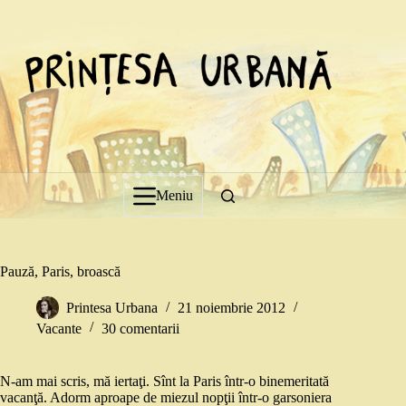
Sari
la
conținut
Meniu
Pauză, Paris, broască
Printesa Urbana
21 noiembrie 2012
Vacante
30 comentarii
N-am mai scris, mă iertaţi. Sînt la Paris într-o binemeritată
vacanţă. Adorm aproape de miezul nopţii într-o garsoniera