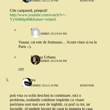
21 NOIEMBRIE 2012/2:18 PM
RĂSPUNDE
Uite canţonetă, prinţesă!
http://www.youtube.com/watch?v=-
YyS0t8dp40&feature=related
Eva
21 NOIEMBRIE 2012/9:04 PM
Vaaaai, cat este de frumoasa… Acum visez si eu la
Paris :-).
Printesa Urbana
21 NOIEMBRIE 2012/9:06 PM
Of!
Andreea
21 NOIEMBRIE 2012/2:19 PM
RĂSPUNDE
poti visa cu ochii deschisi in continuare, nici o
problema, realitatile cotidiene impletite cu visare
pariziana sunt mai usor de inghitit, cu praf cu tot, iar
lucrurile, of multele lucruri de carat la mutarea in casa