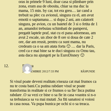
oras in primele 9 luni, doar casa si plimbare prin
zona, eram asa de obosita, chiar sa ma duc la
mama, 15 min. by car, tot era greu… iar cand a
trebuit sa plec cu avionul, singura cu el, am avut
emotii o saptamana… si dupa 2 ani, am calatorit
singura, pe avion, cu un baietel de 3 si o fetita de 1
an, amandoi trebuiau schimbati de pampersi,
pregatit laptele praf, stat cu ei pana adormeau, am
avut 2 escale, un zbor de 8 ore si doua de cate 2
ore, dar am reusit, pentru ca sunt mama, nu
credeam ca o sa am atata forta 🙂 … dar la Paris,
cred ca e mai bine sa te duci singura cu Omu tau,
asta daca nu ajungeti pe la EuroDisney 🙂
Bunica
21 NOIEMBRIE 2012/7:33 PM
RĂSPUNDE
Si visul poate deveni realitate,viseaza cat mai frumos ca
nu te costa bani.Cu putina rabdare visul se poate
transforma in realitate si ce frumos o sa fie/ Inca putina
rabdare .O sa vezi ce bine o sa fie in casa voastra si n-o
sa trebuiasca sa va mai mutati .Sa fiti sanatosi si voiosi
in casa noua. Va pupa bunica pe ochi si o sa treaca.