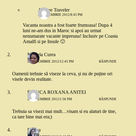
Aliceee Traveler
25 NOIEMBRIE 2012/8:43 PM
Vacanta noastra a fost foarte frumoasa! Dupa 4
luni ne-am dus in Maroc si apoi au urmat
nenumarate vacante impreuna! Inclusiv pe Coasta
Amalfi si pe Insule 🙂
Mihaela Curea
21 NOIEMBRIE 2012/12:45 PM
RĂSPUNDE
Oamenii trebuie să viseze la ceva, și nu de puține ori
visele devin realitate.
BIANCA ROXANA ANITEI
21 NOIEMBRIE 2012/1:56 PM
RĂSPUNDE
Trebuia sa visezi mai mult…visam si eu alaturi de tine,
ca tare bine mai era;)
Denisa