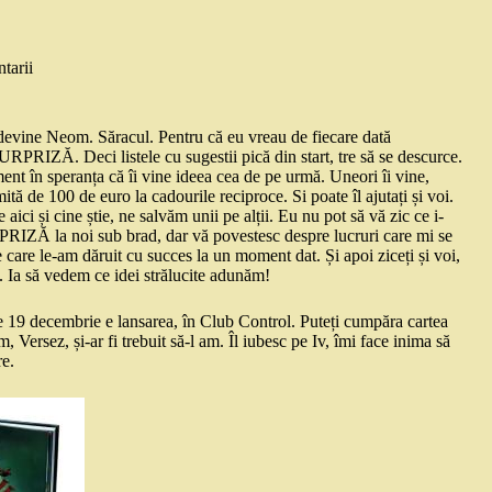
tarii
 devine Neom. Săracul. Pentru că eu vreau de fiecare dată
RIZĂ. Deci listele cu sugestii pică din start, tre să se descurce.
nt în speranța că îi vine ideea cea de pe urmă. Uneori îi vine,
ită de 100 de euro la cadourile reciproce. Si poate îl ajutați și voi.
 aici și cine știe, ne salvăm unii pe alții. Eu nu pot să vă zic ce i-
RPRIZĂ la noi sub brad, dar vă povestesc despre lucruri care mi se
e care le-am dăruit cu succes la un moment dat. Și apoi ziceți și voi,
a. Ia să vedem ce idei strălucite adunăm!
Pe 19 decembrie e lansarea, în Club Control. Puteți cumpăra cartea
 Versez, și-ar fi trebuit să-l am. Îl iubesc pe Iv, îmi face inima să
re.