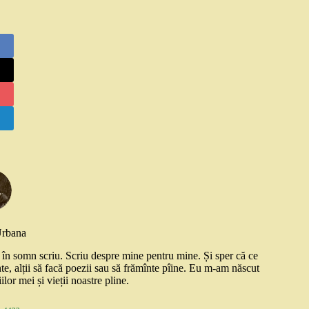
Urbana
și în somn scriu. Scriu despre mine pentru mine. Și sper că ce
nte, alții să facă poezii sau să frămînte pîine. Eu m-am născut
ilor mei și vieții noastre pline.