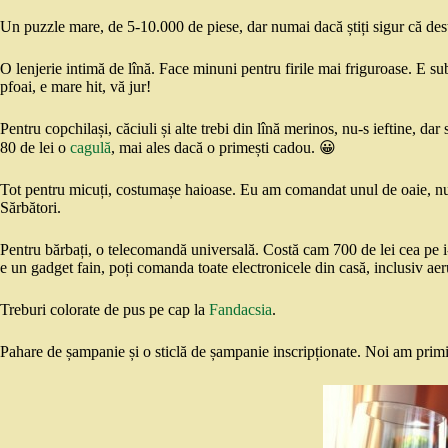
Un puzzle mare, de 5-10.000 de piese, dar numai dacă știți sigur că desti
O lenjerie intimă de lînă. Face minuni pentru firile mai friguroase. E sub
pfoai, e mare hit, vă jur!
Pentru copchilași, căciuli și alte trebi din lînă merinos, nu-s ieftine, dar
80 de lei o
cagulă
, mai ales dacă o primești cadou. 😀
Tot pentru micuți, costumașe haioase. Eu am comandat unul de oaie, nu e
Sărbători.
Pentru bărbați, o telecomandă universală. Costă cam 700 de lei cea pe 
e un gadget fain, poți comanda toate electronicele din casă, inclusiv ae
Treburi colorate de pus pe cap la
Fandacsia
.
Pahare de șampanie și o sticlă de șampanie inscripționate. Noi am primit,