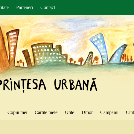
itate
Parteneri
Contact
ă
Copiii mei
Cartile mele
Utile
Umor
Campanii
Citi