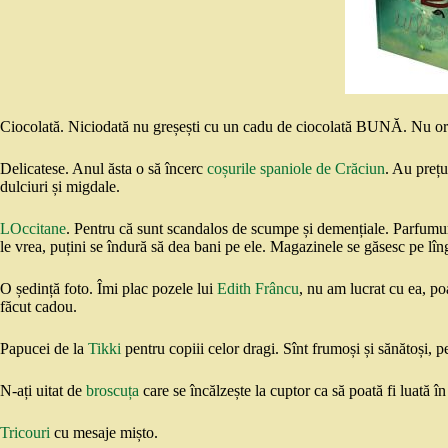
Ciocolată. Niciodată nu greșești cu un cadu de ciocolată BUNĂ. Nu or
Delicatese. Anul ăsta o să încerc
coșurile spaniole de Crăciun
. Au prețu
dulciuri și migdale.
LOccitane
. Pentru că sunt scandalos de scumpe și demențiale. Parfumu
le vrea, puțini se îndură să dea bani pe ele. Magazinele se găsesc pe lîn
O ședință foto. Îmi plac pozele lui
Edith Frâncu
, nu am lucrat cu ea, po
făcut cadou.
Papucei de la
Tikki
pentru copiii celor dragi. Sînt frumoși și sănătoși, p
N-ați uitat de
broscuța
care se încălzește la cuptor ca să poată fi luată în
Tricouri
cu mesaje mișto.