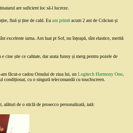
natarul are suficient loc să-l lucreze.
țire, fină și ține de cald. Eu
am primit
acum 2 ani de Crăciun și
 sînt excelente iarna. Am luat pt Sof, nu înțeapă, sînt elastice, merită
 cine știe ce calitate, dar arata funny și merg pentru pozele de
i-am făcut-o cadou Omului de ziua lui, un
Logitech Harmony One
,
rul condiționat, cu o singură telecomandă cu touchscreen.
 alături de o sticlă de prosecco personalizată, iată: