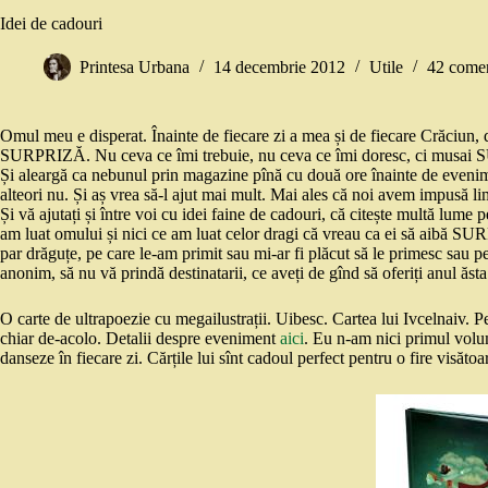
Idei de cadouri
Printesa Urbana
14 decembrie 2012
Utile
42 comen
Omul meu e disperat. Înainte de fiecare zi a mea și de fiecare Crăciun,
SURPRIZĂ. Nu ceva ce îmi trebuie, nu ceva ce îmi doresc, ci musai SURP
Și aleargă ca nebunul prin magazine pînă cu două ore înainte de evenime
alteori nu. Și aș vrea să-l ajut mai mult. Mai ales că noi avem impusă lim
Și vă ajutați și între voi cu idei faine de cadouri, că citește multă lume pe
am luat omului și nici ce am luat celor dragi că vreau ca ei să aibă SU
par drăguțe, pe care le-am primit sau mi-ar fi plăcut să le primesc sau p
anonim, să nu vă prindă destinatarii, ce aveți de gînd să oferiți anul ăst
O carte de ultrapoezie cu megailustrații. Uibesc. Cartea lui Ivcelnaiv. 
chiar de-acolo. Detalii despre eveniment
aici
. Eu n-am nici primul volum,
danseze în fiecare zi. Cărțile lui sînt cadoul perfect pentru o fire visătoa