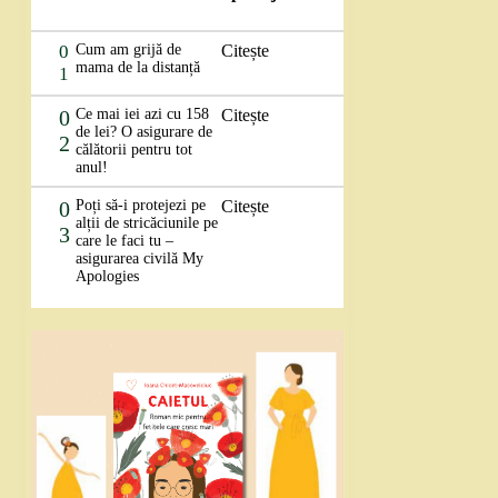
0
Cum am grijă de
Citește
mama de la distanță
1
0
Ce mai iei azi cu 158
Citește
de lei? O asigurare de
2
călătorii pentru tot
anul!
0
Poți să-i protejezi pe
Citește
alții de stricăciunile pe
3
care le faci tu –
asigurarea civilă My
Apologies