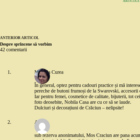
ARTICOLE:
ANTERIOR
ARTICOL
Despre sprîncene să vorbim
42 comentarii
Mihaela Curea
În general, optez pentru cadouri practice și mă interes
pereche de butoni frumoși de la Swarovski, accesorii d
Iar pentru femei, cosmetice de calitate, bijuterii, to
foto deosebite, Nobila Casa are cu ce să se laude.
Dulciuri și decorațiuni de Crăciun – nelipsite!
Aine
sub rezerva anonimatului, Mos Craciun are pana acum