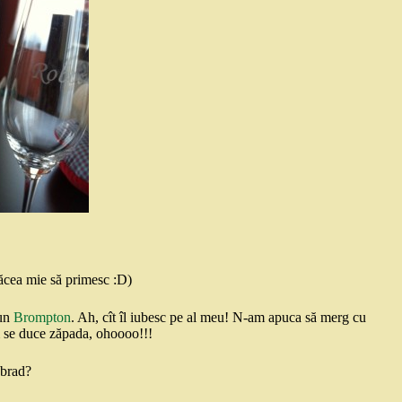
lăcea mie să primesc :D)
 un
Brompton
. Ah, cît îl iubesc pe al meu! N-am apuca să merg cu
um se duce zăpada, ohoooo!!!
 brad?