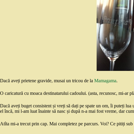
Dacă aveți prietene gravide, musai un tricou de la
Mamagama
.
O caricatură cu moaca destinatarului cadoului. (asta, recunosc, mi-ar p
Dacă aveți buget consistent și vreți să dați pe spate un om, îi puteți lua
el încă, mi l-am luat înainte să nasc și după n-a mai fost vreme, dar c
Atîta mi-a trecut prin cap. Mai completez pe parcurs. Voi? Ce pitiți sub