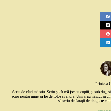
Printesa 
Scriu de cînd mă știu. Scriu și cît mă joc cu copiii, și sub duș, 
scriu pentru mine să fie de folos și altora. Unii s-au născut să cî
să scriu declarații de dragoste copi