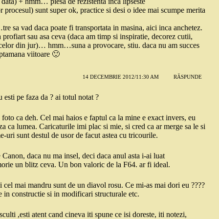
are data) + hmm… piesa de rezistenta inca lipseste
r procesul) sunt super ok, practice si desi o idee mai scumpe merita
tre sa vad daca poate fi transportata in masina, aici inca anchetez.
 profiart sau asa ceva (daca am timp si inspiratie, decorez cutii,
or celor din jur)… hmm…suna a provocare, stiu. daca nu am succes
aptamana viitoare 🙂
14 DECEMBRIE 2012/11:30 AM
RĂSPUNDE
 esti pe faza da ? ai totul notat ?
 foto ca deh. Cel mai haios e faptul ca la mine e exact invers, eu
a ca lumea. Caricaturile imi plac si mie, si cred ca ar merge sa le si
-uri sunt destul de usor de facut astea cu tricourile.
e Canon, daca nu ma insel, deci daca anul asta i-ai luat
orie un blitz ceva. Un bon valoric de la F64. ar fi ideal.
, si cel mai mandru sunt de un diavol rosu. Ce mi-as mai dori eu ????
 in constructie si in modificari structurale etc.
ulti ,esti atent cand cineva iti spune ce isi doreste, iti notezi,