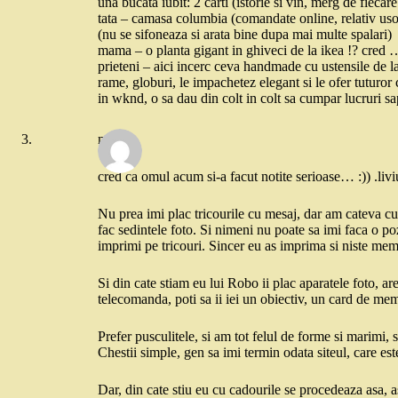
una bucata iubit: 2 carti (istorie si vin, merg de fiec
tata – camasa columbia (comandate online, relativ uso
(nu se sifoneaza si arata bine dupa mai multe spalari)
mama – o planta gigant in ghiveci de la ikea !? cred …
prieteni – aici incerc ceva handmade cu ustensile de la
rame, globuri, le impachetez elegant si le ofer tutur
in wknd, o sa dau din colt in colt sa cumpar lucruri s
marcel
cred ca omul acum si-a facut notite serioase… :)) .liviu
Nu prea imi plac tricourile cu mesaj, dar am cateva cu
fac sedintele foto. Si nimeni nu poate sa imi faca o poz
imprimi pe tricouri. Sincer eu as imprima si niste meme
Si din cate stiam eu lui Robo ii plac aparatele foto, ar
telecomanda, poti sa ii iei un obiectiv, un card de mem
Prefer pusculitele, si am tot felul de forme si marimi
Chestii simple, gen sa imi termin odata siteul, care este
Dar, din cate stiu eu cu cadourile se procedeaza asa, asc