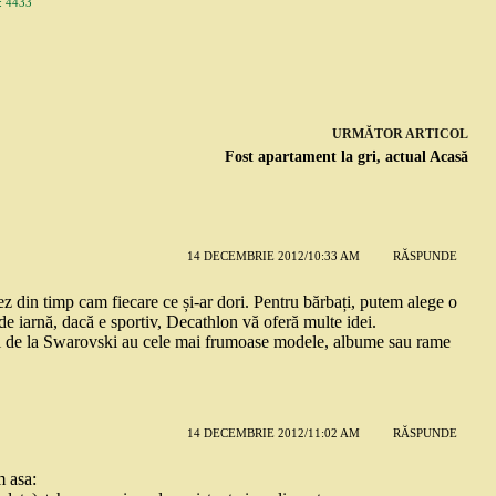
 4433
URMĂTOR
ARTICOL
Fost apartament la gri, actual Acasă
14 DECEMBRIE 2012/10:33 AM
RĂSPUNDE
ez din timp cam fiecare ce și-ar dori. Pentru bărbați, putem alege o
e iarnă, dacă e sportiv, Decathlon vă oferă multe idei.
t cei de la Swarovski au cele mai frumoase modele, albume sau rame
14 DECEMBRIE 2012/11:02 AM
RĂSPUNDE
 asa: