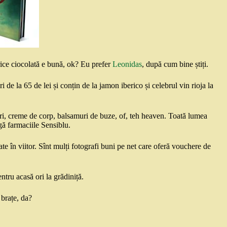
ice ciocolată e bună, ok? Eu prefer
Leonidas
, după cum bine știți.
ri de la 65 de lei și conțin de la jamon iberico și celebrul vin rioja la
ri, creme de corp, balsamuri de buze, of, teh heaven. Toată lumea
gă farmaciile Sensiblu.
ate în viitor. Sînt mulți fotografi buni pe net care oferă vouchere de
entru acasă ori la grădiniță.
 brațe, da?