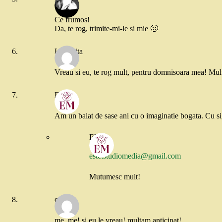
Ce frumos!
Da, te rog, trimite-mi-le si mie 🙂
Luminita
Vreau si eu, te rog mult, pentru domnisoara mea! Mu
Elena
Am un baiat de sase ani cu o imaginatie bogata. Cu sig
Elena
estetstudiomedia@gmail.com
Mutumesc mult!
oana
me, me! si eu le vreau! multam anticipat!