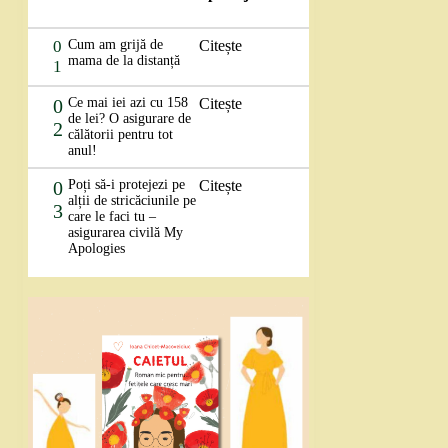
0
Cum am grijă de
Citește
mama de la distanță
1
0
Ce mai iei azi cu 158
Citește
de lei? O asigurare de
2
călătorii pentru tot
anul!
0
Poți să-i protejezi pe
Citește
alții de stricăciunile pe
3
care le faci tu –
asigurarea civilă My
Apologies