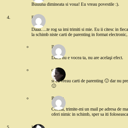
Buuuna dimineata si voua! Eu vreau povestile :).
Raluca
Daaa….te rog sa imi trimiti si mie. Eu ii citesc in fiec
la schimb niste carti de parenting in format electroni
Ileana
Dacă nu e vocea ta, nu are acelaşi efect.
corina
si eu vreau carti de parenting 🙂 dar nu pr
🙂
Raluca
Corina, trimite-mi un mail pe adresa de mai s
oferi nimic in schimb, sper sa iti foloseasc
Ioana