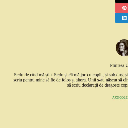
Printesa 
Scriu de cînd mă știu. Scriu și cît mă joc cu copiii, și sub duș, 
scriu pentru mine să fie de folos și altora. Unii s-au născut să cî
să scriu declarații de dragoste copi
ARTICOLE: