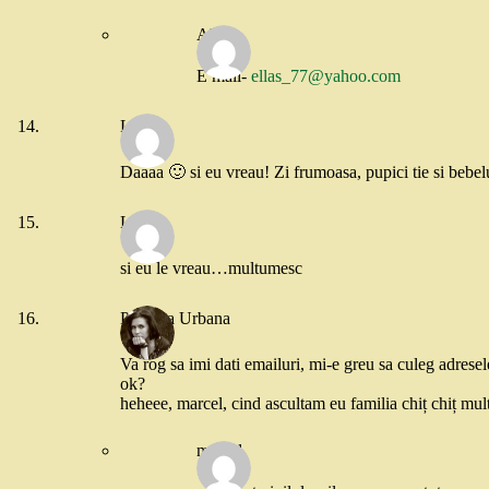
Alina
E mail-
ellas_77@yahoo.com
Laura
Daaaa 🙂 si eu vreau! Zi frumoasa, pupici tie si bebe
Laura
si eu le vreau…multumesc
Printesa Urbana
Va rog sa imi dati emailuri, mi-e greu sa culeg adrese
ok?
heheee, marcel, cind ascultam eu familia chiț chiț mult
marcel