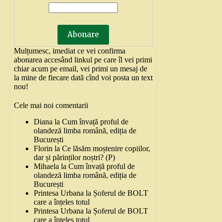
Mulțumesc, imediat ce vei confirma
abonarea accesând linkul pe care îl vei primi
chiar acum pe email, vei primi un mesaj de
la mine de fiecare dată cînd voi posta un text
nou!
Cele mai noi comentarii
Diana
la
Cum învață proful de
olandeză limba română, ediția de
București
Florin
la
Ce lăsăm moștenire copiilor,
dar și părinților noștri? (P)
Mihaela
la
Cum învață proful de
olandeză limba română, ediția de
București
Printesa Urbana
la
Șoferul de BOLT
care a înțeles totul
Printesa Urbana
la
Șoferul de BOLT
care a înțeles totul