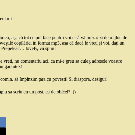
ntarii
odeo, așa că tot ce pot face pentru voi e să vă urez o zi de mijloc de
știle copilăriei în format mp3, așa că dacă le vreți și voi, dați un
lă Prepeleac… lovely, vă spun!
e vreti, nu comentariu aci, ca mi-e greu sa culeg adresele voastre
nu garantez!
comin, să împînzim țara cu povești! Și diaspora, desigur!
lu sa scriu eu un post, ca de obicei? :))