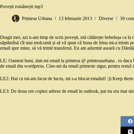
Povești românești mp3
Printesa Urbana
13 februarie 2013
Diverse
39 come
Dragii mei, azi n-am timp de scris povești, mă călărește bebelușa ca la r
săptămînă cît mai molcomă și să vă spun că buna de Irina mi-a trimis pove
email spre mine, să vă trimit transferul. Eu am adormit aseară cu Dăni
LE: Oameni buni, dati-mi email la printesa @ printesaurbana . ro daca l
de email din wordpress. Cine-mi da email primeste sigur, pentru restul 
LE2: Hai ca mi-am facut de lucru, mi s-a blocat emailul! :)) Keep them 
LE3: De doua ore copiez adrese de email in outlook, pai nu era mai simp