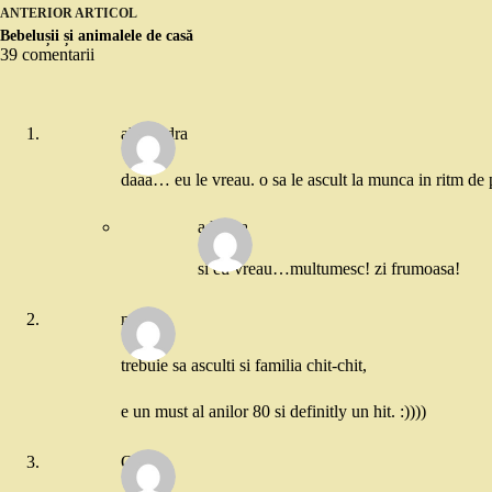
ANTERIOR
ARTICOL
Bebelușii și animalele de casă
39 comentarii
alexandra
daaa… eu le vreau. o sa le ascult la munca in ritm de 
adriana
si eu vreau…multumesc! zi frumoasa!
marcel
trebuie sa asculti si familia chit-chit,
e un must al anilor 80 si definitly un hit. :))))
Oana