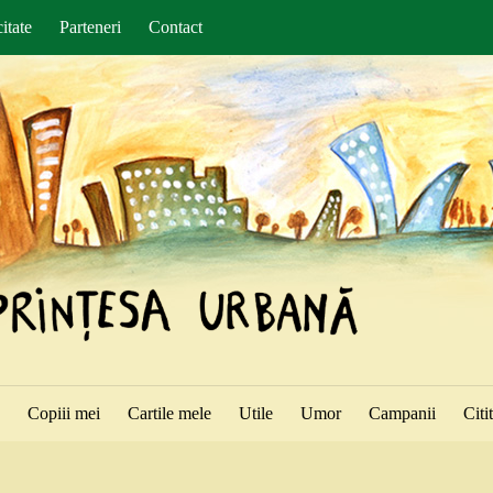
itate
Parteneri
Contact
ă
Copiii mei
Cartile mele
Utile
Umor
Campanii
Citi