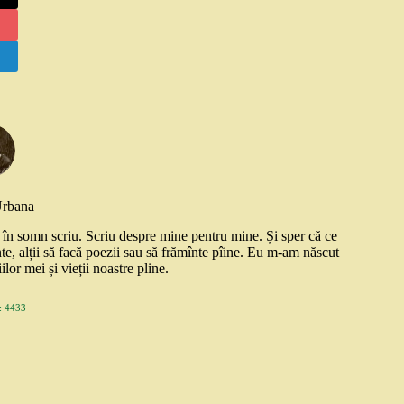
Urbana
și în somn scriu. Scriu despre mine pentru mine. Și sper că ce
nte, alții să facă poezii sau să frămînte pîine. Eu m-am născut
ilor mei și vieții noastre pline.
 4433