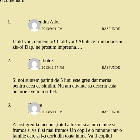
6 comentarii
Alexandra Albu
1 IUNIE 2013/9:01 PM
RĂSPUNDE
I told you, oamenilor! I told you! Ahhh ce frumoooos ai
zis-o! Dap, ne prostim impreuna….
Torturi botez
1 IUNIE 2013/11:57 PM
RĂSPUNDE
Si noi suntem parinti de 5 luni este greu dar merita
pentru ceea ce simtim. Nu am cuvinte sa descriu cata
bucurie avem in suflet.
Bunica
2 IUNIE 2013/5:11 PM
RĂSPUNDE
A fost greu la inceput ,totul a trecut si acum e bine si
frumos si va fi si mai frumos Un copil e o minune intr-o
familie care si l-a dorit din toata inima Va fi copilul