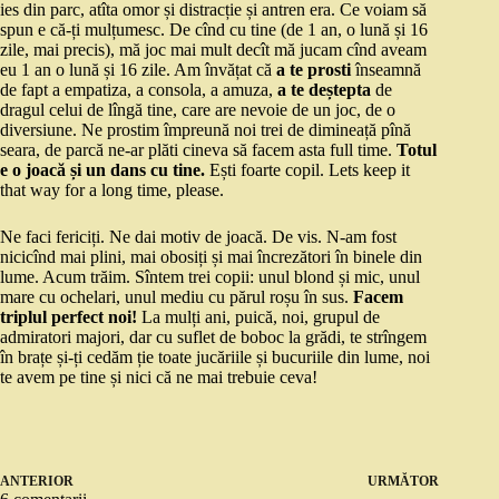
ies din parc, atîta omor și distracție și antren era. Ce voiam să
spun e că-ți mulțumesc. De cînd cu tine (de 1 an, o lună și 16
zile, mai precis), mă joc mai mult decît mă jucam cînd aveam
eu 1 an o lună și 16 zile. Am învățat că
a te prosti
înseamnă
de fapt a empatiza, a consola, a amuza,
a te deștepta
de
dragul celui de lîngă tine, care are nevoie de un joc, de o
diversiune. Ne prostim împreună noi trei de dimineață pînă
seara, de parcă ne-ar plăti cineva să facem asta full time.
Totul
e o joacă și un dans cu tine.
Ești foarte copil. Lets keep it
that way for a long time, please.
Ne faci fericiți. Ne dai motiv de joacă. De vis. N-am fost
nicicînd mai plini, mai obosiți și mai încrezători în binele din
lume. Acum trăim. Sîntem trei copii: unul blond și mic, unul
mare cu ochelari, unul mediu cu părul roșu în sus.
Facem
triplul perfect noi!
La mulți ani, puică, noi, grupul de
admiratori majori, dar cu suflet de boboc la grădi, te strîngem
în brațe și-ți cedăm ție toate jucăriile și bucuriile din lume, noi
te avem pe tine și nici că ne mai trebuie ceva!
ANTERIOR
URMĂTOR