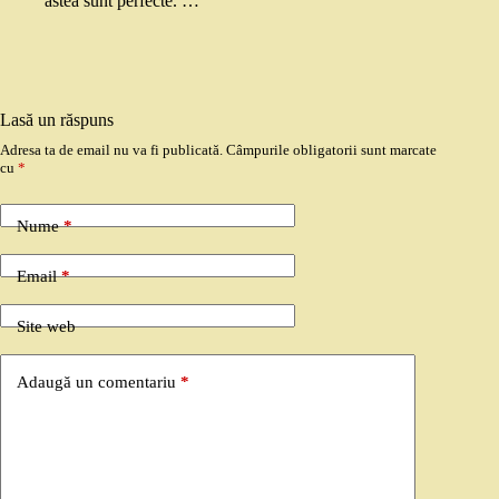
astea sunt perfecte. …
Lasă un răspuns
Adresa ta de email nu va fi publicată.
Câmpurile obligatorii sunt marcate
cu
*
Nume
*
Email
*
Site web
Adaugă un comentariu
*