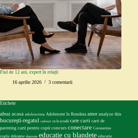
Fiul de 12 ani, expert în relații
16 aprilie 2026
3 comentarii
Etichete
abuz
acasa
amor
Adolescent în România
analyze this
adolescenta
bucureşti-regatul
carte
carti
carti de
ca la școală
cadouri
conectare
carti pentru copii
concurs
parenting
Coronavirus
educatie cu blandete
educatie
cuplu
delicatese
depresie