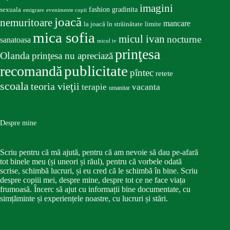
imagini
fashion
gradinita
sexuala
emigrare
evenimente copii
joacă
nemuritoare
mancare
la joacă în străinătate
limite
mica sofia
micul ivan
nocturne
sanatoasa
micul iv
prinţesa
Olanda
prinţesa nu apreciază
publicitate
recomandă
pîntec
retete
scoala
teoria vieţii
terapie
vacanta
umanitar
Despre mine
Scriu pentru că mă ajută, pentru că am nevoie să dau pe-afară
tot binele meu (și uneori și răul), pentru că vorbele odată
scrise, schimbă lucruri, și eu cred că le schimbă în bine. Scriu
despre copiii mei, despre mine, despre tot ce ne face viața
frumoasă. Încerc să ajut cu informații bine documentate, cu
simțăminte și experiențele noastre, cu lucruri și stări.