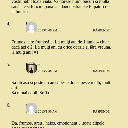
vostru iubit toata viata. Va doresc numi bucuri si multa
sanatate si fericire pana la adanci batranete Pupaturi de
la bunica.
Laura
2 IUNIE 2013/5:48 PM
RĂSPUNDE
Frumos, tare frumos!… La mulţi ani de 1 iunie – chiar
dacă azi e 2. La mulţi ani cu orice ocazie şi fără vreuna,
la mulţi ani! =)
Roxana
2 IUNIE 2013/7:38 PM
RĂSPUNDE
Sa fiti asa si peste un an si peste doi si peste multi, multi
ani.
Sa ramai copil, Sofia.
sofia
3 IUNIE 2013/1:56 AM
RĂSPUNDE
Da, frumos, greu , haios, emotionant….toate clipele