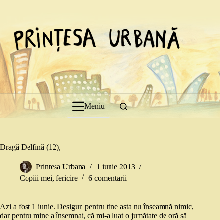
Sari
la
conținut
Meniu
Dragă Delfină (12),
Printesa Urbana
1 iunie 2013
Copiii mei
,
fericire
6 comentarii
Azi a fost 1 iunie. Desigur, pentru tine asta nu înseamnă nimic,
dar pentru mine a însemnat, că mi-a luat o jumătate de oră să