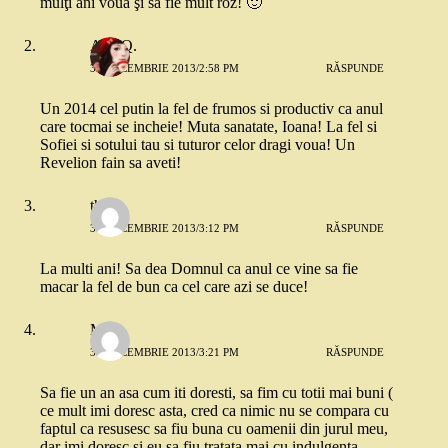
mulţi ani vouă şi să fie mult roz! 🙂
Ana Q.
31 DECEMBRIE 2013/2:58 PM
RĂSPUNDE
Un 2014 cel putin la fel de frumos si productiv ca anul
care tocmai se incheie! Muta sanatate, Ioana! La fel si
Sofiei si sotului tau si tuturor celor dragi voua! Un
Revelion fain sa aveti!
thea
31 DECEMBRIE 2013/3:12 PM
RĂSPUNDE
La multi ani! Sa dea Domnul ca anul ce vine sa fie
macar la fel de bun ca cel care azi se duce!
Milly
31 DECEMBRIE 2013/3:21 PM
RĂSPUNDE
Sa fie un an asa cum iti doresti, sa fim cu totii mai buni (
ce mult imi doresc asta, cred ca nimic nu se compara cu
faptul ca resusesc sa fiu buna cu oamenii din jurul meu,
dar imi doresc si eu sa fiu tratata mai cu indulgenta