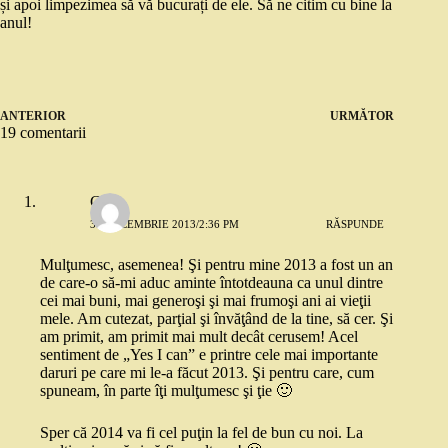
și apoi limpezimea să vă bucurați de ele. Să ne citim cu bine la
anul!
ANTERIOR
URMĂTOR
19 comentarii
Greta
31 DECEMBRIE 2013/2:36 PM
RĂSPUNDE
Mulţumesc, asemenea! Şi pentru mine 2013 a fost un an
de care-o să-mi aduc aminte întotdeauna ca unul dintre
cei mai buni, mai generoşi şi mai frumoşi ani ai vieţii
mele. Am cutezat, parţial şi învăţând de la tine, să cer. Şi
am primit, am primit mai mult decât cerusem! Acel
sentiment de „Yes I can” e printre cele mai importante
daruri pe care mi le-a făcut 2013. Şi pentru care, cum
spuneam, în parte îţi mulţumesc şi ţie 🙂
Sper că 2014 va fi cel puţin la fel de bun cu noi. La