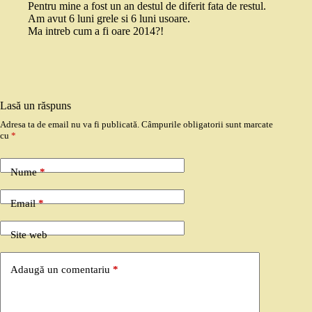
Pentru mine a fost un an destul de diferit fata de restul.
Am avut 6 luni grele si 6 luni usoare.
Ma intreb cum a fi oare 2014?!
Lasă un răspuns
Adresa ta de email nu va fi publicată.
Câmpurile obligatorii sunt marcate
cu
*
Nume
*
Email
*
Site web
Adaugă un comentariu
*