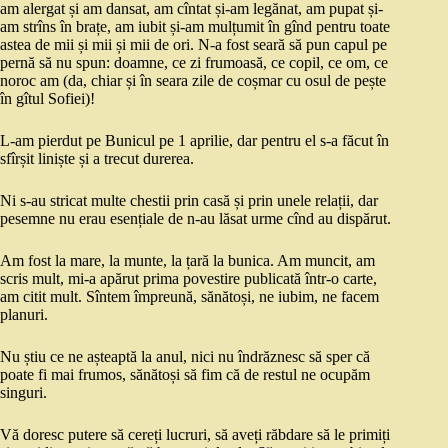
am alergat și am dansat, am cîntat și-am legănat, am pupat și-
am strîns în brațe, am iubit și-am mulțumit în gînd pentru toate
astea de mii și mii și mii de ori. N-a fost seară să pun capul pe
pernă să nu spun: doamne, ce zi frumoasă, ce copil, ce om, ce
noroc am (da, chiar și în seara zile de coșmar cu osul de pește
în gîtul Sofiei)!
L-am pierdut pe Bunicul pe 1 aprilie, dar pentru el s-a făcut în
sfîrșit liniște și a trecut durerea.
Ni s-au stricat multe chestii prin casă și prin unele relații, dar
pesemne nu erau esențiale de n-au lăsat urme cînd au dispărut.
Am fost la mare, la munte, la țară la bunica. Am muncit, am
scris mult, mi-a apărut prima povestire publicată într-o carte,
am citit mult. Sîntem împreună, sănătoși, ne iubim, ne facem
planuri.
Nu știu ce ne așteaptă la anul, nici nu îndrăznesc să sper că
poate fi mai frumos, sănătoși să fim că de restul ne ocupăm
singuri.
Vă doresc putere să cereți lucruri, să aveți răbdare să le primiți