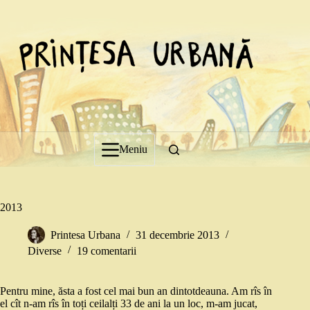
Sari
la
conținut
Meniu
2013
Printesa Urbana
31 decembrie 2013
Diverse
19 comentarii
Pentru mine, ăsta a fost cel mai bun an dintotdeauna. Am rîs în
el cît n-am rîs în toți ceilalți 33 de ani la un loc, m-am jucat,