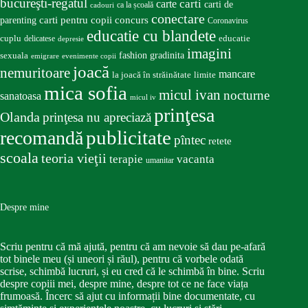
bucureşti-regatul
carte
carti
carti de
ca la școală
cadouri
conectare
carti pentru copii
concurs
parenting
Coronavirus
educatie cu blandete
educatie
cuplu
delicatese
depresie
imagini
fashion
gradinita
sexuala
emigrare
evenimente copii
joacă
nemuritoare
mancare
la joacă în străinătate
limite
mica sofia
micul ivan
nocturne
sanatoasa
micul iv
prinţesa
Olanda
prinţesa nu apreciază
publicitate
recomandă
pîntec
retete
scoala
teoria vieţii
terapie
vacanta
umanitar
Despre mine
Scriu pentru că mă ajută, pentru că am nevoie să dau pe-afară
tot binele meu (și uneori și răul), pentru că vorbele odată
scrise, schimbă lucruri, și eu cred că le schimbă în bine. Scriu
despre copiii mei, despre mine, despre tot ce ne face viața
frumoasă. Încerc să ajut cu informații bine documentate, cu