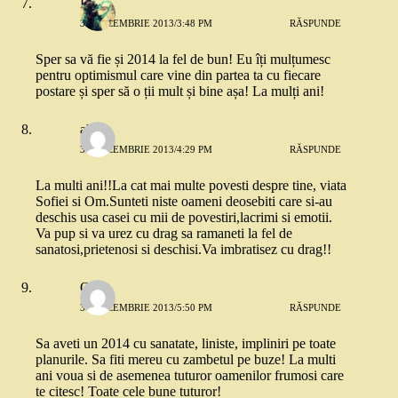
Hana
31 DECEMBRIE 2013/3:48 PM
RĂSPUNDE
Sper sa vă fie și 2014 la fel de bun! Eu îți mulțumesc
pentru optimismul care vine din partea ta cu fiecare
postare și sper să o ții mult și bine așa! La mulți ani!
aby
31 DECEMBRIE 2013/4:29 PM
RĂSPUNDE
La multi ani!!La cat mai multe povesti despre tine, viata
Sofiei si Om.Sunteti niste oameni deosebiti care si-au
deschis usa casei cu mii de povestiri,lacrimi si emotii.
Va pup si va urez cu drag sa ramaneti la fel de
sanatosi,prietenosi si deschisi.Va imbratisez cu drag!!
Oana
31 DECEMBRIE 2013/5:50 PM
RĂSPUNDE
Sa aveti un 2014 cu sanatate, liniste, impliniri pe toate
planurile. Sa fiti mereu cu zambetul pe buze! La multi
ani voua si de asemenea tuturor oamenilor frumosi care
te citesc! Toate cele bune tuturor!