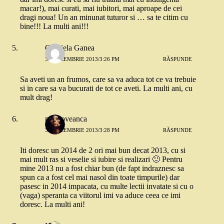
macar!), mai curati, mai iubitori, mai aproape de cei
dragi noua! Un an minunat tuturor si … sa te citim cu
bine!!! La multi ani!!!
Gabriela Ganea
31 DECEMBRIE 2013/3:26 PM
RĂSPUNDE
Sa aveti un an frumos, care sa va aduca tot ce va trebuie
si in care sa va bucurati de tot ce aveti. La multi ani, cu
mult drag!
moldoveanca
31 DECEMBRIE 2013/3:28 PM
RĂSPUNDE
Iti doresc un 2014 de 2 ori mai bun decat 2013, cu si
mai mult ras si veselie si iubire si realizari 🙂 Pentru
mine 2013 nu a fost chiar bun (de fapt indraznesc sa
spun ca a fost cel mai nasol din toate timpurile) dar
pasesc in 2014 impacata, cu multe lectii invatate si cu o
(vaga) speranta ca viitorul imi va aduce ceea ce imi
doresc. La multi ani!