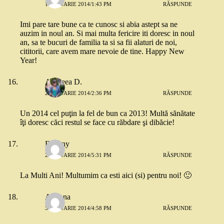
1 IANUARIE 2014/1:43 PM
RĂSPUNDE
Imi pare tare bune ca te cunosc si abia astept sa ne
auzim in noul an. Si mai multa fericire iti doresc in noul
an, sa te bucuri de familia ta si sa fii alaturi de noi,
cititorii, care avem mare nevoie de tine. Happy New
Year!
Andreea D.
2 IANUARIE 2014/2:36 PM
RĂSPUNDE
Un 2014 cel puţin la fel de bun ca 2013! Multă sănătate
îţi doresc căci restul se face cu răbdare şi dibăcie!
Eugeny
2 IANUARIE 2014/5:31 PM
RĂSPUNDE
La Multi Ani! Multumim ca esti aici (si) pentru noi! 🙂
Adriana
3 IANUARIE 2014/4:58 PM
RĂSPUNDE