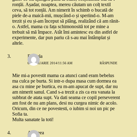
ronțăi. Așadar, noaptea, mereu căutam un colț textil
ceva, să tot ronțăi. Am nimerit în schimb o bucată de
piele de-a maică-mii, mușcând-o și speriind-o. M-am
trezit și eu și-am început să plâng, realizând că am rănit-
o. Astfel, mama cu fața schimonosită tot pe mine a
trebuit să mă împace. Atât îmi amintesc eu din astfel de
experimente, dar pun pariu că s-au mai întâmplat și
altele.
Daniela
6 FEBRUARIE 2014/11:56 AM
RĂSPUNDE
Mie mi-a povestit mama ca atunci cand eram bebelus
ma culca pe burta. Si intr-o dupa masa cum dormea ea
asa cu mine pe burtica, eu m-am apucat de supt, dar nu
am nimerit sanul. Cand s-a trezit a zis ca era vanata la
subbrat de atata supt. Va dati seama ce copil perseverent
am fost de nu am plans, desi nu curgea nimic de acolo.
Oricum, din ce ne povestesti, o iubim si noi un pic pe
Sofia ta.
Multa sanatate la toti!
Andreea