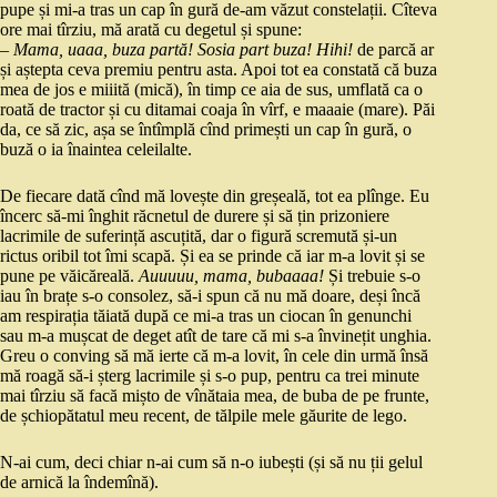
pupe și mi-a tras un cap în gură de-am văzut constelații. Cîteva
ore mai tîrziu, mă arată cu degetul și spune:
– Mama, uaaa, buza partă! Sosia part buza! Hihi!
de parcă ar
și aștepta ceva premiu pentru asta. Apoi tot ea constată că buza
mea de jos e miiită (mică), în timp ce aia de sus, umflată ca o
roată de tractor și cu ditamai coaja în vîrf, e maaaie (mare). Păi
da, ce să zic, așa se întîmplă cînd primești un cap în gură, o
buză o ia înaintea celeilalte.
De fiecare dată cînd mă lovește din greșeală, tot ea plînge. Eu
încerc să-mi înghit răcnetul de durere și să țin prizoniere
lacrimile de suferință ascuțită, dar o figură scremută și-un
rictus oribil tot îmi scapă. Și ea se prinde că iar m-a lovit și se
pune pe văicăreală.
Auuuuu, mama, bubaaaa!
Și trebuie s-o
iau în brațe s-o consolez, să-i spun că nu mă doare, deși încă
am respirația tăiată după ce mi-a tras un ciocan în genunchi
sau m-a mușcat de deget atît de tare că mi s-a învinețit unghia.
Greu o conving să mă ierte că m-a lovit, în cele din urmă însă
mă roagă să-i șterg lacrimile și s-o pup, pentru ca trei minute
mai tîrziu să facă mișto de vînătaia mea, de buba de pe frunte,
de șchiopătatul meu recent, de tălpile mele găurite de lego.
N-ai cum, deci chiar n-ai cum să n-o iubești (și să nu ții gelul
de arnică la îndemînă).