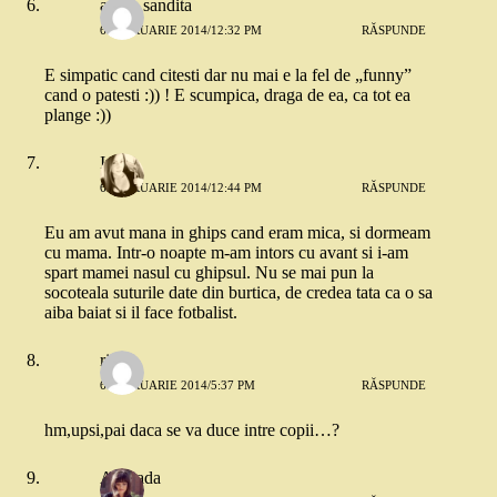
anton sandita
6 FEBRUARIE 2014/12:32 PM
RĂSPUNDE
E simpatic cand citesti dar nu mai e la fel de „funny”
cand o patesti :)) ! E scumpica, draga de ea, ca tot ea
plange :))
Iulia
6 FEBRUARIE 2014/12:44 PM
RĂSPUNDE
Eu am avut mana in ghips cand eram mica, si dormeam
cu mama. Intr-o noapte m-am intors cu avant si i-am
spart mamei nasul cu ghipsul. Nu se mai pun la
socoteala suturile date din burtica, de credea tata ca o sa
aiba baiat si il face fotbalist.
riri
6 FEBRUARIE 2014/5:37 PM
RĂSPUNDE
hm,upsi,pai daca se va duce intre copii…?
Andrada