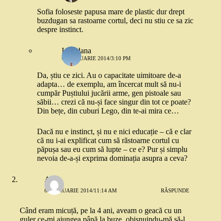
Sofia foloseste papusa mare de plastic dur drept
buzdugan sa rastoarne cortul, deci nu stiu ce sa zic
despre instinct.
Loredana
6 FEBRUARIE 2014/3:10 PM
Da, știu ce zici. Au o capacitate uimitoare de-a
adapta… de exemplu, am încercat mult să nu-i
cumpăr Puștiului jucării arme, gen pistoale sau
săbii… crezi că nu-și face singur din tot ce poate?
Din bețe, din cuburi Lego, din te-ai mira ce…
Dacă nu e instinct, și nu e nici educație – că e clar
că nu i-ai explificat cum să răstoarne cortul cu
păpușa sau eu cum să lupte – ce e? Pur și simplu
nevoia de-a-și exprima dominația asupra a ceva?
Anca
6 FEBRUARIE 2014/11:14 AM
RĂSPUNDE
Când eram micuță, pe la 4 ani, aveam o geacă cu un
guler ce-mi ajungea până la buze, obișnuindu-mă să-l