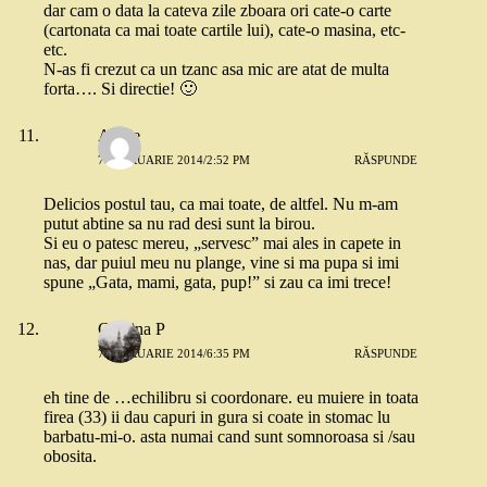
dar cam o data la cateva zile zboara ori cate-o carte
(cartonata ca mai toate cartile lui), cate-o masina, etc-
etc.
N-as fi crezut ca un tzanc asa mic are atat de multa
forta…. Si directie! 🙂
Angie
7 FEBRUARIE 2014/2:52 PM
RĂSPUNDE
Delicios postul tau, ca mai toate, de altfel. Nu m-am
putut abtine sa nu rad desi sunt la birou.
Si eu o patesc mereu, „servesc” mai ales in capete in
nas, dar puiul meu nu plange, vine si ma pupa si imi
spune „Gata, mami, gata, pup!” si zau ca imi trece!
Cristina P
7 FEBRUARIE 2014/6:35 PM
RĂSPUNDE
eh tine de …echilibru si coordonare. eu muiere in toata
firea (33) ii dau capuri in gura si coate in stomac lu
barbatu-mi-o. asta numai cand sunt somnoroasa si /sau
obosita.