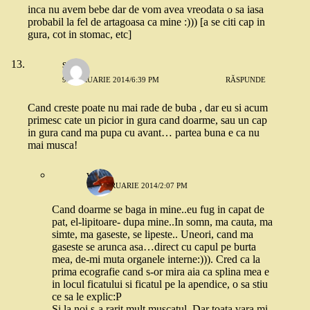
inca nu avem bebe dar de vom avea vreodata o sa iasa
probabil la fel de artagoasa ca mine :))) [a se citi cap in
gura, cot in stomac, etc]
sofia
9 FEBRUARIE 2014/6:39 PM
RĂSPUNDE
Cand creste poate nu mai rade de buba , dar eu si acum
primesc cate un picior in gura cand doarme, sau un cap
in gura cand ma pupa cu avant… partea buna e ca nu
mai musca!
vio
10 FEBRUARIE 2014/2:07 PM
Cand doarme se baga in mine..eu fug in capat de
pat, el-lipitoare- dupa mine..In somn, ma cauta, ma
simte, ma gaseste, se lipeste.. Uneori, cand ma
gaseste se arunca asa…direct cu capul pe burta
mea, de-mi muta organele interne:))). Cred ca la
prima ecografie cand s-or mira aia ca splina mea e
in locul ficatului si ficatul pe la apendice, o sa stiu
ce sa le explic:P
Si la noi s-a rarit mult muscatul. Dar toata vara mi-