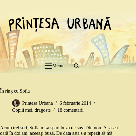
Sari
la
conținut
Meniu
În ring cu Sofia
Printesa Urbana
6 februarie 2014
Copiii mei
,
dragoste
18 comentarii
Acum trei seri, Sofia mi-a spart buza de sus. Din nou. A șasea
oară în doi ani, aceeași buză. De data asta s-a repezit să mă