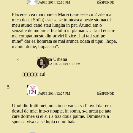
6 FEBRUARIE 2014/12:16 PM
RĂSPUNDE
Placerea cea mai mare a Marei (care este cu 2 zile mai
mica decat Sofia) este sa se tranteasca peste stomacul
meu atunci cand stau lungita in pat. Atunci am o
senzatie de mutare a ficatului in plamani… Tatal ei care
ma compatimeste din priviri ii zice „hai tati sari pe
mine” dar ea horarata se mai arunca odata si tipa: „hopa,
mamiii doaie, hopaaaaa”.
Printesa Urbana
6 FEBRUARIE 2014/12:17 PM
:)))))))))) au!
Elena
6 FEBRUARIE 2014/12:27 PM
RĂSPUNDE
Unul din fratii mei, nu stiu ce varsta sa fi avut dar era
destul de mic, intr-o noapte, in somn, s-a urcat pe tata
care dormea si el si i-a tras doua palme. Dimineata a
spus ca visa ca se lupta cu un baiat.