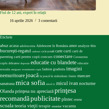
Fiul de 12 ani, expert în relații
16 aprilie 2026
3 comentarii
Etichete
abuz
acasa
amor
Adolescent în România
analyze this
adolescenta
bucureşti-regatul
carte
carti
carti de
ca la școală
cadouri
conectare
carti pentru copii
concurs
parenting
Coronavirus
educatie cu blandete
educatie
cuplu
delicatese
depresie
imagini
fashion
gradinita
sexuala
emigrare
evenimente copii
joacă
nemuritoare
mancare
la joacă în străinătate
limite
mica sofia
micul ivan
nocturne
sanatoasa
micul iv
prinţesa
Olanda
prinţesa nu apreciază
publicitate
recomandă
pîntec
retete
scoala
teoria vieţii
terapie
vacanta
umanitar