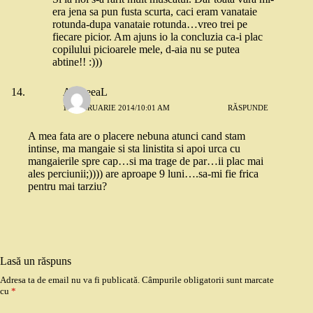
era jena sa pun fusta scurta, caci eram vanataie
rotunda-dupa vanataie rotunda…vreo trei pe
fiecare picior. Am ajuns io la concluzia ca-i plac
copilului picioarele mele, d-aia nu se putea
abtine!! :)))
AndreeaL
10 FEBRUARIE 2014/10:01 AM
RĂSPUNDE
A mea fata are o placere nebuna atunci cand stam
intinse, ma mangaie si sta linistita si apoi urca cu
mangaierile spre cap…si ma trage de par…ii plac mai
ales perciunii;)))) are aproape 9 luni….sa-mi fie frica
pentru mai tarziu?
Lasă un răspuns
Adresa ta de email nu va fi publicată.
Câmpurile obligatorii sunt marcate
cu
*