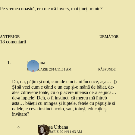
Pe vremea noastră, era oleacă invers, mai țineți minte?
ANTERIOR
URMĂTOR
18 comentarii
Loredana
6 FEBRUARIE 2014/11:01 AM
RĂSPUNDE
Da, da, pățim și noi, cam de cinci ani încoace, așa… :))
Și să vezi cum e când e un cap și-o mână de băiat, de-
alea zdravene toate, cu o plăcere intensă de-a se juca…
de-a luptele! Deh, o fi instinct, că mereu mă întreb
asta… băieții cu mingea și luptele, fetele cu păpușile și
oalele, e ceva instinct acolo, sau, totuși, educație și
învățare?
Printesa Urbana
6 FEBRUARIE 2014/11:03 AM