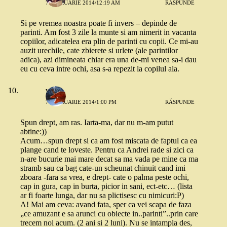
7 FEBRUARIE 2014/12:19 AM
RĂSPUNDE
Si pe vremea noastra poate fi invers – depinde de
parinti. Am fost 3 zile la munte si am nimerit in vacanta
copiilor, adicatelea era plin de parinti cu copii. Ce mi-au
auzit urechile, cate zbierete si urlete (ale parintilor
adica), azi dimineata chiar era una de-mi venea sa-i dau
eu cu ceva intre ochi, asa s-a repezit la copilul ala.
vio
7 FEBRUARIE 2014/1:00 PM
RĂSPUNDE
Spun drept, am ras. Iarta-ma, dar nu m-am putut
abtine:))
Acum…spun drept si ca am fost miscata de faptul ca ea
plange cand te loveste. Pentru ca Andrei rade si zici ca
n-are bucurie mai mare decat sa ma vada pe mine ca ma
stramb sau ca bag cate-un scheunat chinuit cand imi
zboara -fara sa vrea, e drept- cate o palma peste ochi,
cap in gura, cap in burta, picior in sani, ect-etc… (lista
ar fi foarte lunga, dar nu sa plictisesc cu nimicuri:P)
A! Mai am ceva: avand fata, sper ca vei scapa de faza
„ce amuzant e sa arunci cu obiecte in..parinti”..prin care
trecem noi acum. (2 ani si 2 luni). Nu se intampla des,