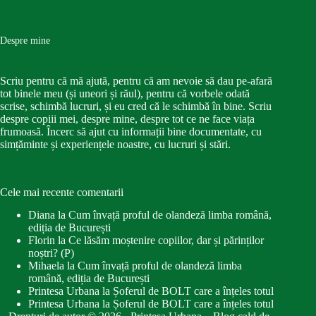
Despre mine
Scriu pentru că mă ajută, pentru că am nevoie să dau pe-afară
tot binele meu (și uneori și răul), pentru că vorbele odată
scrise, schimbă lucruri, și eu cred că le schimbă în bine. Scriu
despre copiii mei, despre mine, despre tot ce ne face viața
frumoasă. Încerc să ajut cu informații bine documentate, cu
simțăminte și experiențele noastre, cu lucruri și stări.
Cele mai recente comentarii
Diana
la
Cum învață proful de olandeză limba română,
ediția de București
Florin
la
Ce lăsăm moștenire copiilor, dar și părinților
noștri? (P)
Mihaela
la
Cum învață proful de olandeză limba
română, ediția de București
Printesa Urbana
la
Șoferul de BOLT care a înțeles totul
Printesa Urbana
la
Șoferul de BOLT care a înțeles totul