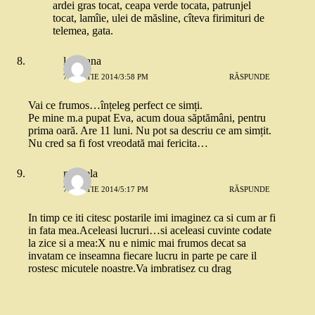
ardei gras tocat, ceapa verde tocata, patrunjel
tocat, lamîie, ulei de măsline, cîteva firimituri de
telemea, gata.
loredana
7 MARTIE 2014/3:58 PM
RĂSPUNDE
Vai ce frumos…înțeleg perfect ce simți.
Pe mine m.a pupat Eva, acum doua săptămâni, pentru
prima oară. Are 11 luni. Nu pot sa descriu ce am simțit.
Nu cred sa fi fost vreodată mai fericita…
mihaela
7 MARTIE 2014/5:17 PM
RĂSPUNDE
In timp ce iti citesc postarile imi imaginez ca si cum ar fi
in fata mea.Aceleasi lucruri…si aceleasi cuvinte codate
la zice si a mea:X nu e nimic mai frumos decat sa
invatam ce inseamna fiecare lucru in parte pe care il
rostesc micutele noastre.Va imbratisez cu drag