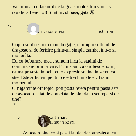
Vai, numai eu fac urat de la guacamole? Imi vine asa
rau de la fiere.. of! Sunt invidioasa, gata 😛
corina
7 MARTIE 2014/2:45 PM
RĂSPUNDE
Copiii sunt cea mai mare bogăție, iti umplu sufletul de
dragoste si de fericire printr-un simplu zambet intr-o zi
mohorâtă.
Eu cu buburuza mea , suntem inca la stadiul de
comunicare prin privire. Eu ii spun ca o iubesc enorm,
ea ma priveste in ochi cu o expresie senina in semn ca
stie. Este suficient pentru cele trei luni ale ei. Traim
momentul!
O rugaminte off topic, poti posta rețeta pentru pasta asta
de avocado , atat de apreciata de blonda ta scumpa si de
tine?
:*
Printesa Urbana
7 MARTIE 2014/2:52 PM
Avocado bine copt pasat la blender, amestecat cu