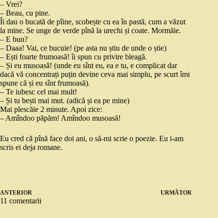
– Vrei?
– Beau, cu pine.
Îi dau o bucată de pîine, scobește cu ea în pastă, cum a văzut
la mine. Se unge de verde pînă la urechi și coate. Mormăie.
– E bun?
– Daaa! Vai, ce bucuie! (pe asta nu știu de unde o știe)
– Ești foarte frumoasă! îi spun cu privire bleagă.
– Și eu musoasă! (unde eu sînt eu, ea e tu, e complicat dar
dacă vă concentrați puțin devine ceva mai simplu, pe scurt îmi
spune că și eu sînt frumoasă).
– Te iubesc cel mai mult!
– Și tu bești mai mut. (adică și ea pe mine)
Mai plescăie 2 minute. Apoi zice:
– Amîndoo păpăm! Amîndoo musoasă!
Eu cred că pînă face doi ani, o să-mi scrie o poezie. Eu i-am
scris ei deja romane.
ANTERIOR
URMĂTOR
11 comentarii