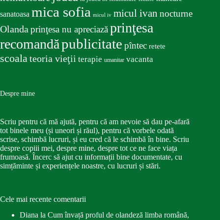
mica sofia
micul ivan
nocturne
sanatoasa
micul iv
prinţesa
Olanda
prinţesa nu apreciază
publicitate
recomandă
pîntec
retete
scoala
teoria vieţii
terapie
vacanta
umanitar
Despre mine
Scriu pentru că mă ajută, pentru că am nevoie să dau pe-afară
tot binele meu (și uneori și răul), pentru că vorbele odată
scrise, schimbă lucruri, și eu cred că le schimbă în bine. Scriu
despre copiii mei, despre mine, despre tot ce ne face viața
frumoasă. Încerc să ajut cu informații bine documentate, cu
simțăminte și experiențele noastre, cu lucruri și stări.
Cele mai recente comentarii
Diana
la
Cum învață proful de olandeză limba română,