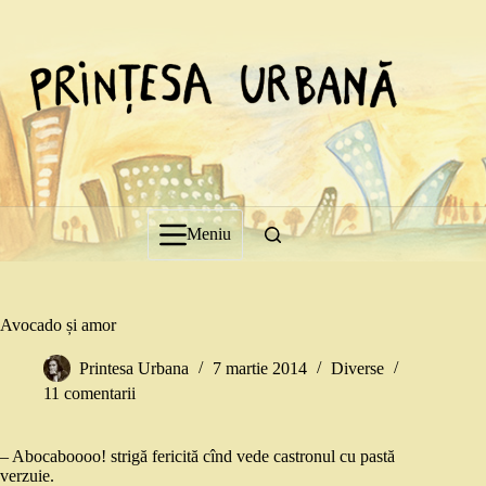
Sari
la
conținut
Meniu
Avocado și amor
Printesa Urbana
7 martie 2014
Diverse
11 comentarii
– Abocaboooo! strigă fericită cînd vede castronul cu pastă
verzuie.