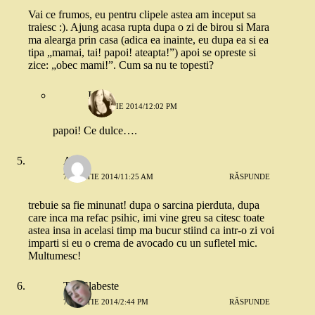
Vai ce frumos, eu pentru clipele astea am inceput sa
traiesc :). Ajung acasa rupta dupa o zi de birou si Mara
ma alearga prin casa (adica ea inainte, eu dupa ea si ea
tipa „mamai, tai! papoi! ateapta!”) apoi se opreste si
zice: „obec mami!”. Cum sa nu te topesti?
Iulia
7 MARTIE 2014/12:02 PM
papoi! Ce dulce….
Ana
7 MARTIE 2014/11:25 AM
RĂSPUNDE
trebuie sa fie minunat! dupa o sarcina pierduta, dupa
care inca ma refac psihic, imi vine greu sa citesc toate
astea insa in acelasi timp ma bucur stiind ca intr-o zi voi
imparti si eu o crema de avocado cu un sufletel mic.
Multumesc!
Tea Slabeste
7 MARTIE 2014/2:44 PM
RĂSPUNDE