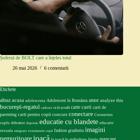
Șoferul de BOLT care a înțeles totul
26 mai 2026
6 comentarii
Etichete
abuz
acasa
amor
Adolescent în România
analyze this
adolescenta
bucureşti-regatul
carte
carti
carti de
ca la școală
cadouri
conectare
carti pentru copii
concurs
parenting
Coronavirus
educatie cu blandete
educatie
cuplu
delicatese
depresie
imagini
fashion
gradinita
sexuala
emigrare
evenimente copii
joacă
nemuritoare
mancare
la joacă în străinătate
limite