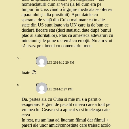
nomenclaturii cum ar veni (la fel cum era pe
timpuri în Urss când o îngrijire medicală se oferea
aparatului și alta prostimii). Apoi datele cu
speranța de viață din Cuba mai mare ca în alte
state din US sunt loate via UN care ia de bun ce
declară fiecare stat (deci statistici date după bunul
plac al autorităților). Plus că amestecă adevăruri cu
minciuni și le pune o cremă cu emoții. Nu am vrut
să lezez pe nimeni cu comentariul meu.
catgal
29 APRILIE 2014/12:20 PM
luate 🙂
Cirius
29 APRILIE 2014/2:27 PM
Da, partea aia cu Cuba si mie mi s-a parut o
exagerare. E greu de pacalit cineva care a trait pe
vremea lui Ceasca si a apucat sa si inteleaga cate
ceva.
In rest, nu am luat ad litteram filmul dar filmul +
pareri ale unor amici/cunostinte care traiesc acolo