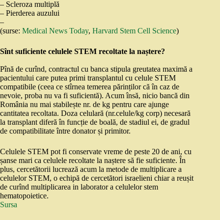
– Scleroza multiplă
– Pierderea auzului
–
(surse:
Medical News Today
,
Harvard Stem Cell Science
)
Sînt suficiente celulele STEM recoltate la naștere?
Pînă de curînd, contractul cu banca stipula greutatea maximă a
pacientului care putea primi transplantul cu celule STEM
compatibile (ceea ce stîrnea temerea părinților că în caz de
nevoie, proba nu va fi suficientă). Acum însă, nicio bancă din
România nu mai stabilește nr. de kg pentru care ajunge
cantitatea recoltata. Doza celulară (nr.celule/kg corp) necesară
la transplant diferă în funcție de boală, de stadiul ei, de gradul
de compatibilitate între donator și primitor.
Celulele STEM pot fi conservate vreme de peste 20 de ani, cu
șanse mari ca celulele recoltate la naștere să fie suficiente. În
plus, cercetătorii lucrează acum la metode de multiplicare a
celulelor STEM, o echipă de cercetători israelieni chiar a reușit
de curînd multiplicarea in laborator a celulelor stem
hematopoietice.
Sursa