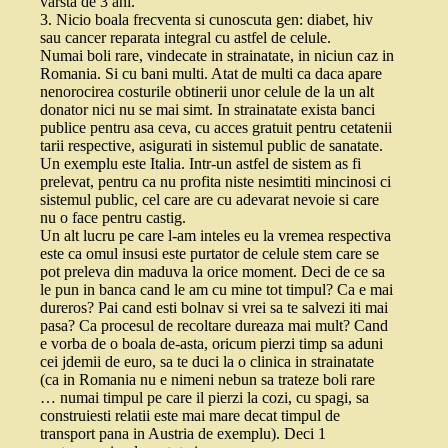
varsta de 3 ani.
3. Nicio boala frecventa si cunoscuta gen: diabet, hiv
sau cancer reparata integral cu astfel de celule.
Numai boli rare, vindecate in strainatate, in niciun caz in
Romania. Si cu bani multi. Atat de multi ca daca apare
nenorocirea costurile obtinerii unor celule de la un alt
donator nici nu se mai simt. In strainatate exista banci
publice pentru asa ceva, cu acces gratuit pentru cetatenii
tarii respective, asigurati in sistemul public de sanatate.
Un exemplu este Italia. Intr-un astfel de sistem as fi
prelevat, pentru ca nu profita niste nesimtiti mincinosi ci
sistemul public, cel care are cu adevarat nevoie si care
nu o face pentru castig.
Un alt lucru pe care l-am inteles eu la vremea respectiva
este ca omul insusi este purtator de celule stem care se
pot preleva din maduva la orice moment. Deci de ce sa
le pun in banca cand le am cu mine tot timpul? Ca e mai
dureros? Pai cand esti bolnav si vrei sa te salvezi iti mai
pasa? Ca procesul de recoltare dureaza mai mult? Cand
e vorba de o boala de-asta, oricum pierzi timp sa aduni
cei jdemii de euro, sa te duci la o clinica in strainatate
(ca in Romania nu e nimeni nebun sa trateze boli rare
… numai timpul pe care il pierzi la cozi, cu spagi, sa
construiesti relatii este mai mare decat timpul de
transport pana in Austria de exemplu). Deci 1