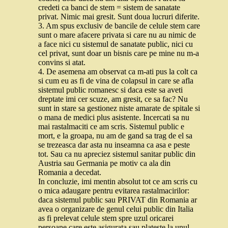
credeti ca banci de stem = sistem de sanatate
privat. Nimic mai gresit. Sunt doua lucruri diferite.
3. Am spus exclusiv de bancile de celule stem care
sunt o mare afacere privata si care nu au nimic de
a face nici cu sistemul de sanatate public, nici cu
cel privat, sunt doar un bisnis care pe mine nu m-a
convins si atat.
4. De asemena am observat ca m-ati pus la colt ca
si cum eu as fi de vina de colapsul in care se afla
sistemul public romanesc si daca este sa aveti
dreptate imi cer scuze, am gresit, ce sa fac? Nu
sunt in stare sa gestionez niste amarate de spitale si
o mana de medici plus asistente. Incercati sa nu
mai rastalmaciti ce am scris. Sistemul public e
mort, e la groapa, nu am de gand sa trag de el sa
se trezeasca dar asta nu inseamna ca asa e peste
tot. Sau ca nu apreciez sistemul sanitar public din
Austria sau Germania pe motiv ca ala din
Romania a decedat.
In concluzie, imi mentin absolut tot ce am scris cu
o mica adaugare pentru evitarea rastalmacirilor:
daca sistemul public sau PRIVAT din Romania ar
avea o organizare de genul celui public din Italia
as fi prelevat celule stem spre uzul oricarei
persoane care este asigurata sau plateste la unul