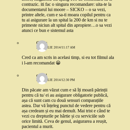
contrazic. iti fac o singura recomandare: uita-te la
documentarul lui moore – SICKO – o sa vezi,
printre altele, cum e sa-ti moara copilul pentru ca
tu ai asigurare la un spital la 200 de km si nu te
primeste niciun alt spital din apropiere…o sa vezi
atunci ce bun e sistemul asta
Cirius
29 APRILIE 2014/11:17 AM
Cred ca am scris in acelasi timp, si eu tot filmul ala
i l-am recomandat 😀
catgal
29 APRILIE 2014/12:30 PM
Din păcate am văzut cum e să îți moară părinții
pentru că tu/ ei au asigurare obligatorie publică,
așa că sunt cam cu două sensuri comparațiile
astea. Dar vă înțeleg punctul de vedere pentru că
așa credeam și eu mai demult. Mai trist e când te
vezi cu drepturile pe hârtie și cu serviciile sub
orice limită. Ceva de genul, asigurarea a reușit,
pacientul a murit.