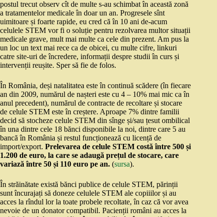
postul trecut observ cît de multe s-au schimbat în această zonă
a tratamentelor medicale în doar un an. Progresele sînt
uimitoare și foarte rapide, eu cred că în 10 ani de-acum
celulele STEM vor fi o soluție pentru rezolvarea multor situații
medicale grave, mult mai multe ca cele din prezent. Am pus la
un loc un text mai rece ca de obicei, cu multe cifre, linkuri
catre site-uri de încredere, informații despre studii în curs și
intervenții reușite. Sper să fie de folos.
În România, deși natalitatea este în continuă scădere (în fiecare
an din 2009, numărul de nașteri este cu 4 – 10% mai mic ca în
anul precedent), numărul de contracte de recoltare și stocare
de celule STEM este în creștere. Aproape 7% dintre familii
decid să stocheze celule STEM din sînge și/sau țesut ombilical
în una dintre cele 18 bănci disponibile la noi, dintre care 5 au
bancă în România și restul funcționează cu licență de
import/export.
Prelevarea de celule STEM costă între 500 și
1.200 de euro, la care se adaugă prețul de stocare, care
variază între 50 și 110 euro pe an.
(
sursa
).
În străinătate există bănci publice de celule STEM, părinții
sunt încurajați să doneze celulele STEM ale copiiilor și au
acces la rîndul lor la toate probele recoltate, în caz că vor avea
nevoie de un donator compatibil. Pacienții români au acces la