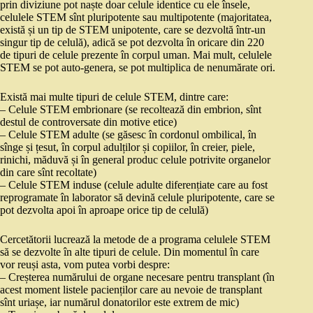
prin diviziune pot naște doar celule identice cu ele însele,
celulele STEM sînt pluripotente sau multipotente (majoritatea,
există și un tip de STEM unipotente, care se dezvoltă într-un
singur tip de celulă), adică se pot dezvolta în oricare din 220
de tipuri de celule prezente în corpul uman. Mai mult, celulele
STEM se pot auto-genera, se pot multiplica de nenumărate ori.
Există mai multe tipuri de celule STEM, dintre care:
– Celule STEM embrionare (se recoltează din embrion, sînt
destul de controversate din motive etice)
– Celule STEM adulte (se găsesc în cordonul ombilical, în
sînge și țesut, în corpul adulților și copiilor, în creier, piele,
rinichi, măduvă și în general produc celule potrivite organelor
din care sînt recoltate)
– Celule STEM induse (celule adulte diferențiate care au fost
reprogramate în laborator să devină celule pluripotente, care se
pot dezvolta apoi în aproape orice tip de celulă)
Cercetătorii lucrează la metode de a programa celulele STEM
să se dezvolte în alte tipuri de celule. Din momentul în care
vor reuși asta, vom putea vorbi despre:
– Creșterea numărului de organe necesare pentru transplant (în
acest moment listele pacienților care au nevoie de transplant
sînt uriașe, iar numărul donatorilor este extrem de mic)