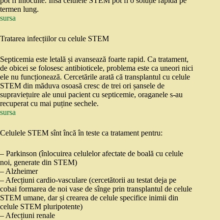
pot fi înlocuite. Însă celulele STEM pot fi o soluție rapidă pe
termen lung.
sursa
Tratarea infecțiilor cu celule STEM
Septicemia este letală și avansează foarte rapid. Ca tratament,
de obicei se folosesc antibioticele, problema este ca uneori nici
ele nu funcționează. Cercetările arată că transplantul cu celule
STEM din măduva osoasă cresc de trei ori șansele de
supraviețuire ale unui pacient cu septicemie, oraganele s-au
recuperat cu mai puține sechele.
sursa
Celulele STEM sînt încă în teste ca tratament pentru:
– Parkinson (înlocuirea celulelor afectate de boală cu celule
noi, generate din STEM)
– Alzheimer
– Afecțiuni cardio-vasculare (cercetătorii au testat deja pe
cobai formarea de noi vase de sînge prin transplantul de celule
STEM umane, dar și crearea de celule specifice inimii din
celule STEM pluripotente)
– Afecțiuni renale