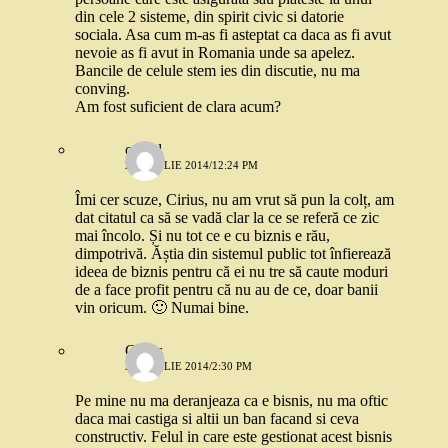
din cele 2 sisteme, din spirit civic si datorie
sociala. Asa cum m-as fi asteptat ca daca as fi avut
nevoie as fi avut in Romania unde sa apelez.
Bancile de celule stem ies din discutie, nu ma
conving.
Am fost suficient de clara acum?
catgal
29 APRILIE 2014/12:24 PM
Îmi cer scuze, Cirius, nu am vrut să pun la colț, am
dat citatul ca să se vadă clar la ce se referă ce zic
mai încolo. Și nu tot ce e cu biznis e rău,
dimpotrivă. Ăștia din sistemul public tot înfierează
ideea de biznis pentru că ei nu tre să caute moduri
de a face profit pentru că nu au de ce, doar banii
vin oricum. 🙂 Numai bine.
Cirius
29 APRILIE 2014/2:30 PM
Pe mine nu ma deranjeaza ca e bisnis, nu ma oftic
daca mai castiga si altii un ban facand si ceva
constructiv. Felul in care este gestionat acest bisnis