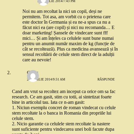
29 APRILIE 2014/7:43 PM
Noi nu am recoltat la nici un copil, deși ne
permitem. Tot asa, am vorbit cu o prietena care
este doctor în Germania și ea ne-a spus ca nu a
făcut nici ea (are copil) și nici nu recomanda… E
doar marketing! Șansele de vindecare sunt fff
mici… Și am înțeles ca celulele sunt bune numai
pentru un anumit număr maxim de kg (funcție de
cât se recoltează). Plus ca medicina avansează și în
sensul recoltării de celule stem direct de la adulții
care au nevoie!
Cirius
29 APRILIE 2014/9:51 AM
RĂSPUNDE
Cand am vrut sa recoltez am inceput ca orice om sa fac
research. Ce am gasit, stim cu totii, ai sintetizat foarte
bine in articolul tau. Iata ce n-am gasit:
1. Niciun exemplu concret de roman vindecat cu celule
stem recoltate la o banca in Romania din propriile lui
celule stem.
2. Nicio garantie ca celulele stem recoltate la nastere
sunt suficiente pentru vindecarea unei boli facute dupa