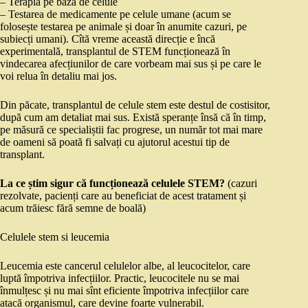
– Terapia pe bază de celule
– Testarea de medicamente pe celule umane (acum se
folosește testarea pe animale și doar în anumite cazuri, pe
subiecți umani). Cîtă vreme această direcție e încă
experimentală, transplantul de STEM funcționează în
vindecarea afecțiunilor de care vorbeam mai sus și pe care le
voi relua în detaliu mai jos.
Din păcate, transplantul de celule stem este destul de costisitor,
după cum am detaliat mai sus. Există speranțe însă că în timp,
pe măsură ce specialiștii fac progrese, un număr tot mai mare
de oameni să poată fi salvați cu ajutorul acestui tip de
transplant.
La ce știm sigur că funcționează celulele STEM?
(cazuri
rezolvate, pacienți care au beneficiat de acest tratament și
acum trăiesc fără semne de boală)
Celulele stem si leucemia
Leucemia este cancerul celulelor albe, al leucocitelor, care
luptă împotriva infecțiilor. Practic, leucocitele nu se mai
înmulțesc și nu mai sînt eficiente împotriva infecțiilor care
atacă organismul, care devine foarte vulnerabil.