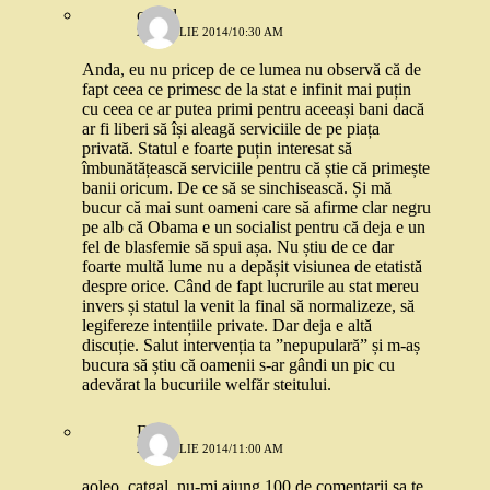
catgal
29 APRILIE 2014/10:30 AM
Anda, eu nu pricep de ce lumea nu observă că de
fapt ceea ce primesc de la stat e infinit mai puțin
cu ceea ce ar putea primi pentru aceeași bani dacă
ar fi liberi să își aleagă serviciile de pe piața
privată. Statul e foarte puțin interesat să
îmbunătățească serviciile pentru că știe că primește
banii oricum. De ce să se sinchisească. Și mă
bucur că mai sunt oameni care să afirme clar negru
pe alb că Obama e un socialist pentru că deja e un
fel de blasfemie să spui așa. Nu știu de ce dar
foarte multă lume nu a depășit visiunea de etatistă
despre orice. Când de fapt lucrurile au stat mereu
invers și statul la venit la final să normalizeze, să
legifereze intențiile private. Dar deja e altă
discuție. Salut intervenția ta ”nepupulară” și m-aș
bucura să știu că oamenii s-ar gândi un pic cu
adevărat la bucuriile welfăr steitului.
Dana
29 APRILIE 2014/11:00 AM
aoleo, catgal..nu-mi ajung 100 de comentarii sa te