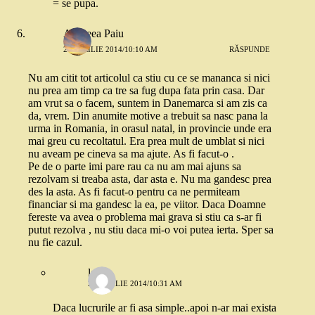
= se pupa.
Andreea Paiu
29 APRILIE 2014/10:10 AM
RĂSPUNDE
Nu am citit tot articolul ca stiu cu ce se mananca si nici
nu prea am timp ca tre sa fug dupa fata prin casa. Dar
am vrut sa o facem, suntem in Danemarca si am zis ca
da, vrem. Din anumite motive a trebuit sa nasc pana la
urma in Romania, in orasul natal, in provincie unde era
mai greu cu recoltatul. Era prea mult de umblat si nici
nu aveam pe cineva sa ma ajute. As fi facut-o .
Pe de o parte imi pare rau ca nu am mai ajuns sa
rezolvam si treaba asta, dar asta e. Nu ma gandesc prea
des la asta. As fi facut-o pentru ca ne permiteam
financiar si ma gandesc la ea, pe viitor. Daca Doamne
fereste va avea o problema mai grava si stiu ca s-ar fi
putut rezolva , nu stiu daca mi-o voi putea ierta. Sper sa
nu fie cazul.
laura
29 APRILIE 2014/10:31 AM
Daca lucrurile ar fi asa simple..apoi n-ar mai exista