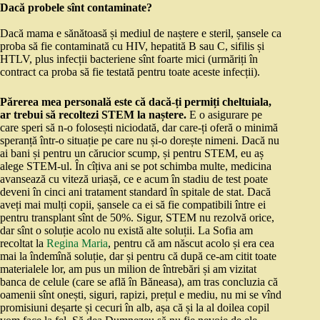
Dacă probele sînt contaminate?
Dacă mama e sănătoasă și mediul de naștere e steril, șansele ca
proba să fie contaminată cu HIV, hepatită B sau C, sifilis și
HTLV, plus infecții bacteriene sînt foarte mici (urmăriți în
contract ca proba să fie testată pentru toate aceste infecții).
Părerea mea personală este că dacă-ți permiți cheltuiala,
ar trebui să recoltezi STEM la naștere.
E o asigurare pe
care speri să n-o folosești niciodată, dar care-ți oferă o minimă
speranță într-o situație pe care nu și-o dorește nimeni. Dacă nu
ai bani și pentru un cărucior scump, și pentru STEM, eu aș
alege STEM-ul. În cîțiva ani se pot schimba multe, medicina
avansează cu viteză uriașă, ce e acum în stadiu de test poate
deveni în cinci ani tratament standard în spitale de stat. Dacă
aveți mai mulți copii, șansele ca ei să fie compatibili între ei
pentru transplant sînt de 50%. Sigur, STEM nu rezolvă orice,
dar sînt o soluție acolo nu există alte soluții. La Sofia am
recoltat la
Regina Maria
, pentru că am născut acolo și era cea
mai la îndemînă soluție, dar și pentru că după ce-am citit toate
materialele lor, am pus un milion de întrebări și am vizitat
banca de celule (care se află în Băneasa), am tras concluzia că
oamenii sînt onești, siguri, rapizi, prețul e mediu, nu mi se vînd
promisiuni deșarte și cecuri în alb, așa că și la al doilea copil