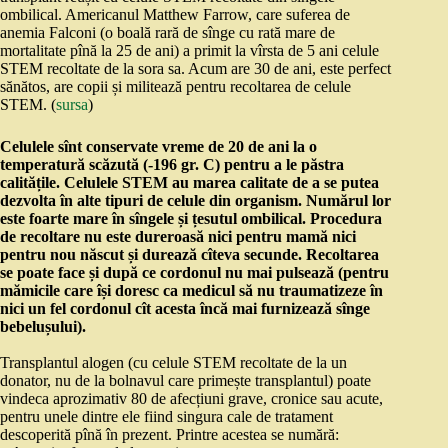
ombilical. Americanul Matthew Farrow, care suferea de
anemia Falconi (o boală rară de sînge cu rată mare de
mortalitate pînă la 25 de ani) a primit la vîrsta de 5 ani celule
STEM recoltate de la sora sa. Acum are 30 de ani, este perfect
sănătos, are copii și militează pentru recoltarea de celule
STEM. (
sursa
)
Celulele sînt conservate vreme de 20 de ani la o
temperatură scăzută (-196 gr. C) pentru a le păstra
calitățile. Celulele STEM au marea calitate de a se putea
dezvolta în alte tipuri de celule din organism. Numărul lor
este foarte mare în sîngele și țesutul ombilical. Procedura
de recoltare nu este dureroasă nici pentru mamă nici
pentru nou născut și durează cîteva secunde. Recoltarea
se poate face și după ce cordonul nu mai pulsează (pentru
mămicile care își doresc ca medicul să nu traumatizeze în
nici un fel cordonul cît acesta încă mai furnizează sînge
bebelușului).
Transplantul alogen (cu celule STEM recoltate de la un
donator, nu de la bolnavul care primește transplantul) poate
vindeca aprozimativ 80 de afecțiuni grave, cronice sau acute,
pentru unele dintre ele fiind singura cale de tratament
descoperită pînă în prezent. Printre acestea se numără: