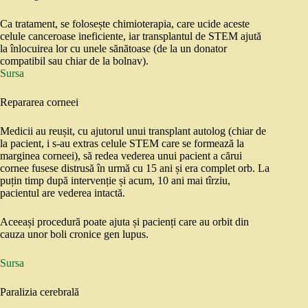
Ca tratament, se folosește chimioterapia, care ucide aceste
celule canceroase ineficiente, iar transplantul de STEM ajută
la înlocuirea lor cu unele sănătoase (de la un donator
compatibil sau chiar de la bolnav).
Sursa
Repararea corneei
Medicii au reușit, cu ajutorul unui transplant autolog (chiar de
la pacient, i s-au extras celule STEM care se formează la
marginea corneei), să redea vederea unui pacient a cărui
cornee fusese distrusă în urmă cu 15 ani și era complet orb. La
puțin timp după intervenție și acum, 10 ani mai tîrziu,
pacientul are vederea intactă.
Aceeași procedură poate ajuta și pacienți care au orbit din
cauza unor boli cronice gen lupus.
Sursa
Paralizia cerebrală