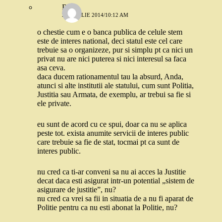
Robo
29 APRILIE 2014/10:12 AM
o chestie cum e o banca publica de celule stem
este de interes national, deci statul este cel care
trebuie sa o organizeze, pur si simplu pt ca nici un
privat nu are nici puterea si nici interesul sa faca
asa ceva.
daca ducem rationamentul tau la absurd, Anda,
atunci si alte institutii ale statului, cum sunt Politia,
Justitia sau Armata, de exemplu, ar trebui sa fie si
ele private.
eu sunt de acord cu ce spui, doar ca nu se aplica
peste tot. exista anumite servicii de interes public
care trebuie sa fie de stat, tocmai pt ca sunt de
interes public.
nu cred ca ti-ar conveni sa nu ai acces la Justitie
decat daca esti asigurat intr-un potential „sistem de
asigurare de justitie”, nu?
nu cred ca vrei sa fii in situatia de a nu fi aparat de
Politie pentru ca nu esti abonat la Politie, nu?