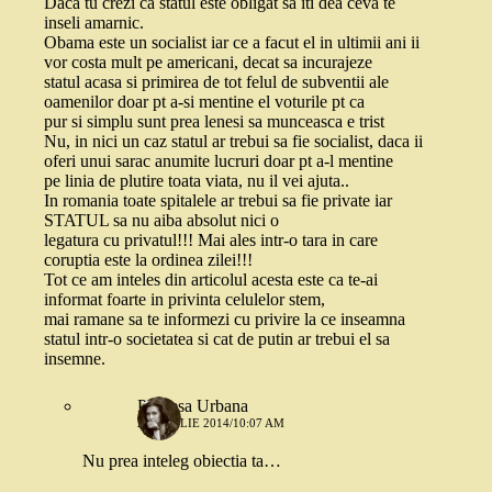
Daca tu crezi ca statul este obligat sa iti dea ceva te
inseli amarnic.
Obama este un socialist iar ce a facut el in ultimii ani ii
vor costa mult pe americani, decat sa incurajeze
statul acasa si primirea de tot felul de subventii ale
oamenilor doar pt a-si mentine el voturile pt ca
pur si simplu sunt prea lenesi sa munceasca e trist
Nu, in nici un caz statul ar trebui sa fie socialist, daca ii
oferi unui sarac anumite lucruri doar pt a-l mentine
pe linia de plutire toata viata, nu il vei ajuta..
In romania toate spitalele ar trebui sa fie private iar
STATUL sa nu aiba absolut nici o
legatura cu privatul!!! Mai ales intr-o tara in care
coruptia este la ordinea zilei!!!
Tot ce am inteles din articolul acesta este ca te-ai
informat foarte in privinta celulelor stem,
mai ramane sa te informezi cu privire la ce inseamna
statul intr-o societatea si cat de putin ar trebui el sa
insemne.
Printesa Urbana
29 APRILIE 2014/10:07 AM
Nu prea inteleg obiectia ta…