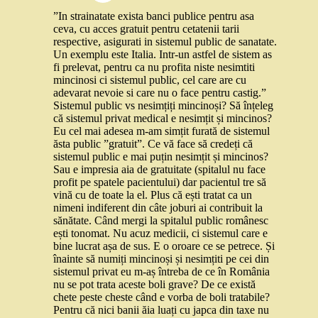
”In strainatate exista banci publice pentru asa
ceva, cu acces gratuit pentru cetatenii tarii
respective, asigurati in sistemul public de sanatate.
Un exemplu este Italia. Intr-un astfel de sistem as
fi prelevat, pentru ca nu profita niste nesimtiti
mincinosi ci sistemul public, cel care are cu
adevarat nevoie si care nu o face pentru castig.”
Sistemul public vs nesimțiți mincinoși? Să înțeleg
că sistemul privat medical e nesimțit și mincinos?
Eu cel mai adesea m-am simțit furată de sistemul
ăsta public ”gratuit”. Ce vă face să credeți că
sistemul public e mai puțin nesimțit și mincinos?
Sau e impresia aia de gratuitate (spitalul nu face
profit pe spatele pacientului) dar pacientul tre să
vină cu de toate la el. Plus că ești tratat ca un
nimeni indiferent din câte joburi ai contribuit la
sănătate. Când mergi la spitalul public românesc
ești tonomat. Nu acuz medicii, ci sistemul care e
bine lucrat așa de sus. E o oroare ce se petrece. Și
înainte să numiți mincinoși și nesimțiti pe cei din
sistemul privat eu m-aș întreba de ce în România
nu se pot trata aceste boli grave? De ce există
chete peste cheste când e vorba de boli tratabile?
Pentru că nici banii ăia luați cu japca din taxe nu