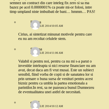
semnez un contract din care inteleg fix zero si sa ma
bazez pe acel 0.0000001% ca poate mi-or folosi, intre
timp umpland niste imbuibati de bani… hmmm… PAS!
Raluca
29 APRILIE 2014/10:05 AM
Cirius, ai sintetizat minunat motivele pentru care
eu nu am recoltat celulele stem.
Simona
29 APRILIE 2014/11:06 AM
Valabil si pentru noi, pentru ca nu mi s-a parut o
investitie inteleapta si nici resurse financiare nu am
avut, decat daca am fi vrut musai. Este un subiect
sensibil, fiind vorba de copii si de sanatatea lor si
prin urmare o buna sursa de venituri pentru acest
bizniz pentru ca umbla la partea emotionala a
parintilor.In rest, sa ne pazeasca bunul Dumnezeu
de eventualitatea unei astfel de necesitati.
catgal
29 APRILIE 2014/10:12 AM