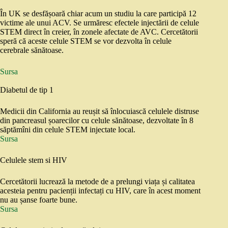
În UK se desfășoară chiar acum un studiu la care participă 12
victime ale unui ACV. Se urmăresc efectele injectării de celule
STEM direct în creier, în zonele afectate de AVC. Cercetătorii
speră că aceste celule STEM se vor dezvolta în celule
cerebrale sănătoase.
Sursa
Diabetul de tip 1
Medicii din California au reușit să înlocuiască celulele distruse
din pancreasul șoarecilor cu celule sănătoase, dezvoltate în 8
săptămîni din celule STEM injectate local.
Sursa
Celulele stem si HIV
Cercetătorii lucrează la metode de a prelungi viața și calitatea
acesteia pentru pacienții infectați cu HIV, care în acest moment
nu au șanse foarte bune.
Sursa