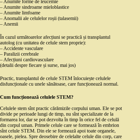
– Anumite forme de leucemie
– Anumite sindroame mieloblastice
– Anumite limfoame
– Anomalii ale celulelor roșii (talasemii)
– Anemii
În cazul următoarelor afecțiuni se practică și transplantul
autolog (cu unitatea de celule stem proprie):
– Accidente vasculare
– Paralizii cerebrale
– Afecțiuni cardiovasculare
(detalii despre fiecare și surse, mai jos)
Practic, transplantul de celule STEM înlocuiește celulele
disfuncționale cu unele sănătoase, care funcționează normal.
Cum funcționează celulele STEM?
Celulele stem sînt practic cărămizile corpului uman. Ele se pot
divide pe perioade lungi de timp, nu sînt specializate de la
formarea lor, dar se pot dezvolta în timp în orice fel de celulă
din corpul uman. Primele celule care se formează în embrion
sînt celule STEM. Din ele se formează apoi toate organele,
oasele, pielea. Spre deosebire de celelalte celule din corp, care