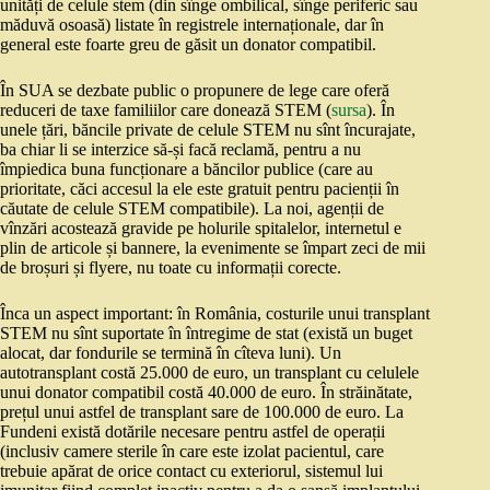
unități de celule stem (din sînge ombilical, sînge periferic sau
măduvă osoasă) listate în registrele internaționale, dar în
general este foarte greu de găsit un donator compatibil.
În SUA se dezbate public o propunere de lege care oferă
reduceri de taxe familiilor care donează STEM (
sursa
). În
unele țări, băncile private de celule STEM nu sînt încurajate,
ba chiar li se interzice să-și facă reclamă, pentru a nu
împiedica buna funcționare a băncilor publice (care au
prioritate, căci accesul la ele este gratuit pentru pacienții în
căutate de celule STEM compatibile). La noi, agenții de
vînzări acostează gravide pe holurile spitalelor, internetul e
plin de articole și bannere, la evenimente se împart zeci de mii
de broșuri și flyere, nu toate cu informații corecte.
Înca un aspect important: în România, costurile unui transplant
STEM nu sînt suportate în întregime de stat (există un buget
alocat, dar fondurile se termină în cîteva luni). Un
autotransplant costă 25.000 de euro, un transplant cu celulele
unui donator compatibil costă 40.000 de euro. În străinătate,
prețul unui astfel de transplant sare de 100.000 de euro. La
Fundeni există dotările necesare pentru astfel de operații
(inclusiv camere sterile în care este izolat pacientul, care
trebuie apărat de orice contact cu exteriorul, sistemul lui