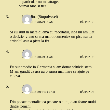
in particular nu ma atrage.
Numai bine si tie!
Madalina (Stupulvesel)
29 APRILIE 2014/9:57 AM
RĂSPUNDE
Si eu sunt in mare dilema cu recoltatul, inca nu am luat
o decizie, vreau sa ma mai documentez un pic, asa ca
articolul asta a picat la fix.
Ana
29 APRILIE 2014/9:58 AM
RĂSPUNDE
Eu sunt medic in Germania si am donat celulele stem.
M-am gandit ca asa au o sansa mai mare sa ajute pe
cineva.
Anda
29 APRILIE 2014/10:05 AM
RĂSPUNDE
Din pacate mentalitatea pe care o ai tu, o au foarte multi
dintre romani..