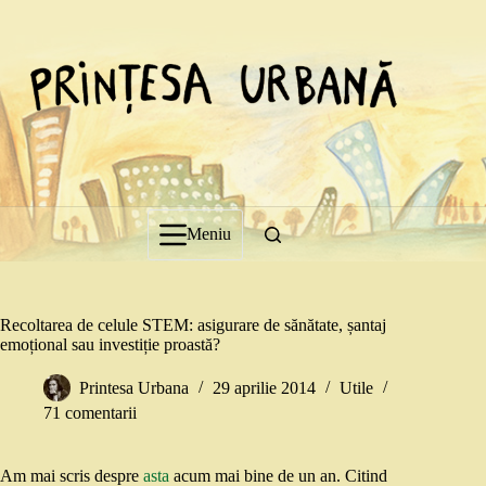
Sari
la
conținut
Meniu
Recoltarea de celule STEM: asigurare de sănătate, șantaj
emoțional sau investiție proastă?
Printesa Urbana
29 aprilie 2014
Utile
71 comentarii
Am mai scris despre
asta
acum mai bine de un an. Citind