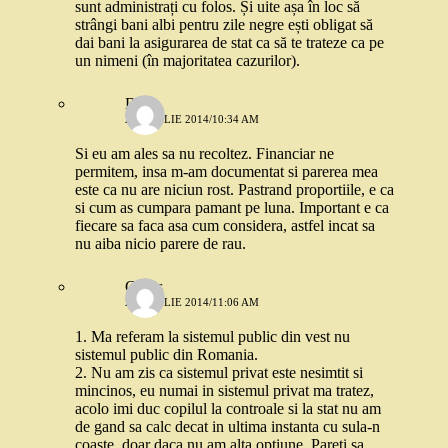
sunt administrați cu folos. Și uite așa în loc să
strângi bani albi pentru zile negre ești obligat să
dai bani la asigurarea de stat ca să te trateze ca pe
un nimeni (în majoritatea cazurilor).
Dana
29 APRILIE 2014/10:34 AM
Si eu am ales sa nu recoltez. Financiar ne
permitem, insa m-am documentat si parerea mea
este ca nu are niciun rost. Pastrand proportiile, e ca
si cum as cumpara pamant pe luna. Important e ca
fiecare sa faca asa cum considera, astfel incat sa
nu aiba nicio parere de rau.
Cirius
29 APRILIE 2014/11:06 AM
1. Ma referam la sistemul public din vest nu
sistemul public din Romania.
2. Nu am zis ca sistemul privat este nesimtit si
mincinos, eu numai in sistemul privat ma tratez,
acolo imi duc copilul la controale si la stat nu am
de gand sa calc decat in ultima instanta cu sula-n
coaste, doar daca nu am alta optiune. Pareti sa