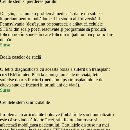
Celule stem si pierderea părului
Da, știu, asta nu e o problemă medicală, dar e un subiect
important pentru multă lume. Un studiu al Universității
Pennsylvania (desfășurat pe șoarceci) a arătat că celulele
STEM din scalp pot fi reactivate și programate să producă
foliculi noi în zonele în care foliculii inițiali nu mai produc fire
de păr.
Sursa
Boala oaselor de sticlă
O fetiță diagnosticată cu această bolaă a suferit un transplant
cuSTEM în uter. Pînă la 2 ani și jumătate de viață, fetița
suferise doar 3 fracturi (media în lipsa transplantului e de
cîteva sute de fracturi în primii ani de viață).
Sursa
Celulele stem si articulațiile
Problema cu articulațiile bolnave (îmbătrînite sau traumatizate)
este că se vindecă foarte încet, sînt foarte dureroase și
afectează mobilitatea pacientului. Cartilajele distruse nu mai