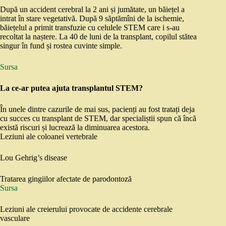
După un accident cerebral la 2 ani și jumătate, un băiețel a
intrat în stare vegetativă. După 9 săptămîni de la ischemie,
băiețelul a primit transfuzie cu celulele STEM care i s-au
recoltat la naștere. La 40 de luni de la transplant, copilul stătea
singur în fund și rostea cuvinte simple.
Sursa
La ce-ar putea ajuta transplantul STEM?
În unele dintre cazurile de mai sus, pacienți au fost tratați deja
cu succes cu transplant de STEM, dar specialiștii spun că încă
există riscuri și lucrează la diminuarea acestora.
Leziuni ale coloanei vertebrale
Lou Gehrig’s disease
Tratarea gingiilor afectate de parodontoză
Sursa
Leziuni ale creierului provocate de accidente cerebrale
vasculare