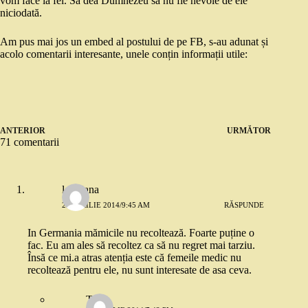
vom face la fel. Să dea Dumnezeu să nu fie nevoie de ele
niciodată.
Am pus mai jos un embed al postului de pe FB, s-au adunat și
acolo comentarii interesante, unele conțin informații utile:
ANTERIOR
URMĂTOR
71 comentarii
loredana
29 APRILIE 2014/9:45 AM
RĂSPUNDE
In Germania mămicile nu recoltează. Foarte puține o
fac. Eu am ales să recoltez ca să nu regret mai tarziu.
Însă ce mi.a atras atenția este că femeile medic nu
recoltează pentru ele, nu sunt interesate de asa ceva.
Titi