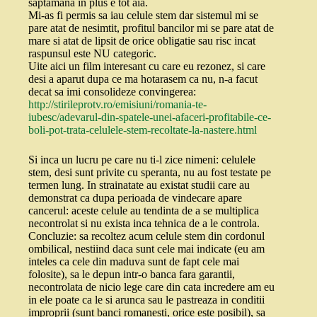
saptamana in plus e tot aia.
Mi-as fi permis sa iau celule stem dar sistemul mi se
pare atat de nesimtit, profitul bancilor mi se pare atat de
mare si atat de lipsit de orice obligatie sau risc incat
raspunsul este NU categoric.
Uite aici un film interesant cu care eu rezonez, si care
desi a aparut dupa ce ma hotarasem ca nu, n-a facut
decat sa imi consolideze convingerea:
http://stirileprotv.ro/emisiuni/romania-te-
iubesc/adevarul-din-spatele-unei-afaceri-profitabile-ce-
boli-pot-trata-celulele-stem-recoltate-la-nastere.html
Si inca un lucru pe care nu ti-l zice nimeni: celulele
stem, desi sunt privite cu speranta, nu au fost testate pe
termen lung. In strainatate au existat studii care au
demonstrat ca dupa perioada de vindecare apare
cancerul: aceste celule au tendinta de a se multiplica
necontrolat si nu exista inca tehnica de a le controla.
Concluzie: sa recoltez acum celule stem din cordonul
ombilical, nestiind daca sunt cele mai indicate (eu am
inteles ca cele din maduva sunt de fapt cele mai
folosite), sa le depun intr-o banca fara garantii,
necontrolata de nicio lege care din cata incredere am eu
in ele poate ca le si arunca sau le pastreaza in conditii
improprii (sunt banci romanesti, orice este posibil), sa