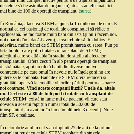
imunitar fiind complet inactiv pentru a da o șansă implantului
de celule să fie asimilar de organism), deja s-au efectuat aici
mai bine de 100 de operații de transplant. (
sursa
)
În România, afacerea STEM a ajuns la 15 milioane de euro. E
normal ca cei pasionați de teorii ale conspirației să ridice o
sprînceană. Se fac foarte mulți bani din asta (și nu-i facem noi,
noi doar îi dăm, dacă-i avem), ceva trebuie să fie dubios. E
adevărat, multe bănci de STEM promit marea cu sarea. Pun pe
lista bolilor care pot fi tratate cu transplant de STEM și
afecțiuni care se află abia în stadiul de studiu al efectelor
transplantului. Oferă cecuri în alb pentru operații de transplant
în străinătate, apoi nu oferă banii din diverse motive
contractuale pe care omul în nevoie nu le înțelege și nu are
putere să le combată. Băncile de STEM oferă reduceri și
gratuități, apeleză la emoțiile viitorilor părinți pentru a stoarce
noi contracte.
Vînd aceste companii iluzii? Unele da, altele
nu. Cert este că 80 de boli pot fi tratate cu transplant de
celule STEM
, există în lume mii de pacienți vii care stau
dovadă a acestui fapt (un număr total de 30.000 de
transplanturi au avut loc în lume în ultimele 3 decenii). Nu e
film SF, e realitate.
În octombrie anul trecut s-au împlinit 25 de ani de la primul
transplant reușit cu celule STEM recoltate din sîngele