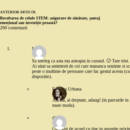
ANTERIOR
ARTICOL
Recoltarea de celule STEM: asigurare de sănătate, șantaj
emoțional sau investiție proastă?
290 comentarii
Monia
Sa inteleg ca asta ma asteapta in curand. 🙁 Tare trist.
Ai uitat sa amintesti de cei care mananca seminte si s
peste o multime de persoane care fac gestul acesta (c
dispozitie).
Printesa Urbana
Ah, da, ai dreptate, adaug! (in parcurile in
mare moda).
diana
Ok..sunt de acord cu tine in anumite privin