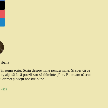
Urbana
și în somn scriu. Scriu despre mine pentru mine. Și sper că ce
nte, alții să facă poezii sau să frămînte pîine. Eu m-am născut
ilor mei și vieții noastre pline.
 4433