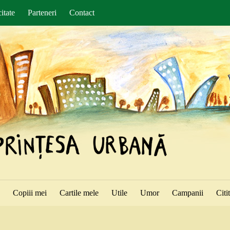
itate
Parteneri
Contact
ă
Copiii mei
Cartile mele
Utile
Umor
Campanii
Citi