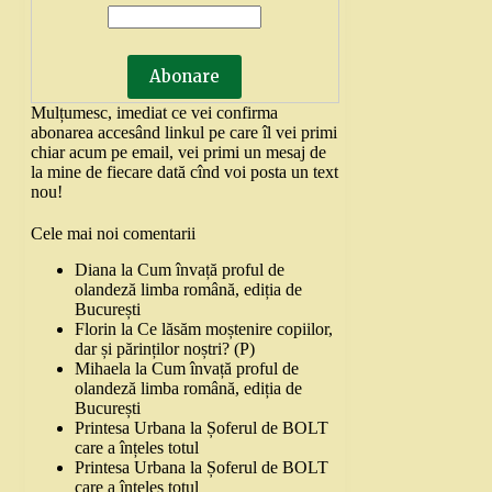
Mulțumesc, imediat ce vei confirma
abonarea accesând linkul pe care îl vei primi
chiar acum pe email, vei primi un mesaj de
la mine de fiecare dată cînd voi posta un text
nou!
Cele mai noi comentarii
Diana
la
Cum învață proful de
olandeză limba română, ediția de
București
Florin
la
Ce lăsăm moștenire copiilor,
dar și părinților noștri? (P)
Mihaela
la
Cum învață proful de
olandeză limba română, ediția de
București
Printesa Urbana
la
Șoferul de BOLT
care a înțeles totul
Printesa Urbana
la
Șoferul de BOLT
care a înțeles totul