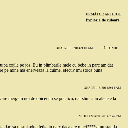
URMĂTOR
ARTICOL
Explozia de culoare!
30 APRILIE 2014/9:10 AM
RĂSPUNDE
cuipa cojile pe jos. Eu in plimbarile mele cu bebe in parc am dat
are pe mine ma enerveaza la culme, efectiv imi strica buna
30 APRILIE 2014/9:14 AM
 care mergem noi de obicei nu se practica, dar stiu ca in altele e la
22 DECEMBRIE 2014/2:42 PM
te dar, sa nu-mi aduc fetita in parc daca are muci????sa nu stau la