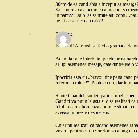
30cm de ea cand abia a inceput sa mearga
Sa stau relaxata acum ca a inceput sa mear
in parc????sa o las sa imite alti copii…pai s
invat ce sa faca cu ea???
Sobranie
Felicitari! Ai reusit sa faci o gramada de 
Acum ia sa le intrebi tot pe ele urmatoarele
ar lipi asemenea mesaje, cate dintre ele o 
Ipocrizia asta cu „bravo” tine pana cand per
referire la mine?”. Poate ca nu, dar intreba
Sunteti mamici, sunteti parte a unei „specii”
Ganditi-va putin la asta si o sa realizati c
felul in care abordeaza anumite situatii ce tin
aceeasi impresie despre voi.
Chiar nu realizati ca facand asemenea rahatur
vostru, pentru ca nu vor dori sa ajunga in c