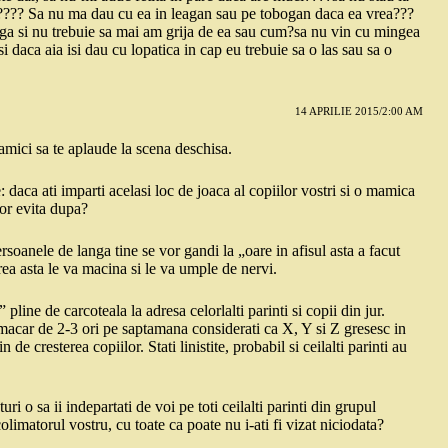
???? Sa nu ma dau cu ea in leagan sau pe tobogan daca ea vrea???
ga si nu trebuie sa mai am grija de ea sau cum?sa nu vin cu mingea
i daca aia isi dau cu lopatica in cap eu trebuie sa o las sau sa o
14 APRILIE 2015/2:00 AM
mamici sa te aplaude la scena deschisa.
: daca ati imparti acelasi loc de joaca al copiilor vostri si o mamica
vor evita dupa?
soanele de langa tine se vor gandi la „oare in afisul asta a facut
rea asta le va macina si le va umple de nervi.
 pline de carcoteala la adresa celorlalti parinti si copii din jur.
a macar de 2-3 ori pe saptamana considerati ca X, Y si Z gresesc in
 de cresterea copiilor. Stati linistite, probabil si ceilalti parinti au
i o sa ii indepartati de voi pe toti ceilalti parinti din grupul
olimatorul vostru, cu toate ca poate nu i-ati fi vizat niciodata?