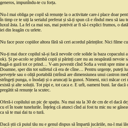
generos, impunîndu-te cu forța.
Nu-l mai obliga pe copil să renunțe la o activitate care-i place doar pentr
în timp ce te uiți la serialul preferat și să-ți spun că e rîndul meu să ia
luxul ăsta. La fel ca mai sus, mai potrivit ar fi să-i explici frumos, o dat
iei din leagăn cu urlete.
Nu face poze copiilor altora fără să ceri acordul părinților. Nici filme cu
Nu-ți mai duce copilul să-și facă nevoile cele solide la baza copacului af
ok). Și pe-acolo se plimbă copii și părinți care nu au neapărată nevoie s
bagă-n gură tot ce prind… V-am povestit cînd Sofia a venit spre mine al
Doamne, sper din tot sulfetul că era de cîine… Pentru urgențe, puteți lu
șervețele sau o oliță portabilă (strînsă are dimensiunea unui castron medi
strîngeți punga, o înodați și o aruncați la gunoi. Nimeni, nici măcar cei 
există și alte soluții. Tot pipi e, tot caca e. E urît, oameni buni. Iar dac
pregătit să renunțe la scutec.
Oferă-i copilului un pic de spațiu. Nu mai sta la 30 de cm de el dacă dej
cu el în toate tunelurile. Înțeleg că atunci cînd ai fost tu mic nu se găsea
ca să te mai dai tu o tură.
Dacă știi că puiul tău nu e genul dispus să împartă jucăriile, nu-l mai lăsa