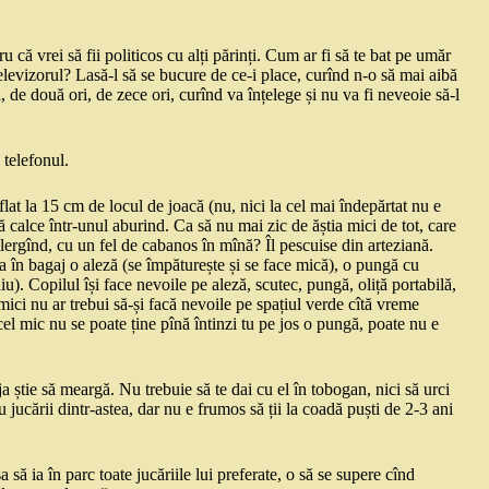
u că vrei să fii politicos cu alți părinți. Cum ar fi să te bat pe umăr
u televizorul? Lasă-l să se bucure de ce-i place, curînd n-o să mai aibă
ă, de două ori, de zece ori, curînd va înțelege și nu va fi neveoie să-l
 telefonul.
lat la 15 cm de locul de joacă (nu, nici la cel mai îndepărtat nu e
ă calce într-unul aburind. Ca să nu mai zic de ăștia mici de tot, care
ergînd, cu un fel de cabanos în mînă? Îl pescuise din arteziană.
a în bagaj o aleză (se împăturește și se face mică), o pungă cu
u). Copilul își face nevoile pe aleză, scutec, pungă, oliță portabilă,
mici nu ar trebui să-și facă nevoile pe spațiul verde cîtă vreme
ă cel mic nu se poate ține pînă întinzi tu pe jos o pungă, poate nu e
a știe să meargă. Nu trebuie să te dai cu el în tobogan, nici să urci
u jucării dintr-astea, dar nu e frumos să ții la coadă puști de 2-3 ani
 să ia în parc toate jucăriile lui preferate, o să se supere cînd