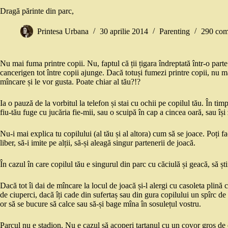
Dragă părinte din parc,
Printesa Urbana
30 aprilie 2014
Parenting
290 com
Nu mai fuma printre copii. Nu, faptul că ții țigara îndreptată într-o par
cancerigen tot între copii ajunge. Dacă totuși fumezi printre copii, nu ma
mîncare și le vor gusta. Poate chiar al tău?!?
Ia o pauză de la vorbitul la telefon și stai cu ochii pe copilul tău. În timp
fiu-tău fuge cu jucăria fie-mii, sau o scuipă în cap a cincea oară, sau îș
Nu-i mai explica tu copilului (al tău și al altora) cum să se joace. Poți fa
liber, să-i imite pe alții, să-și aleagă singur partenerii de joacă.
În cazul în care copilul tău e singurul din parc cu căciulă și geacă, să știi
Dacă tot îi dai de mîncare la locul de joacă și-l alergi cu casoleta plină c
de ciuperci, dacă îți cade din sufertaș sau din gura copilului un spîrc de
or să se bucure să calce sau să-și bage mîna în sosulețul vostru.
Parcul nu e stadion. Nu e cazul să acoperi tartanul cu un covor gros de c