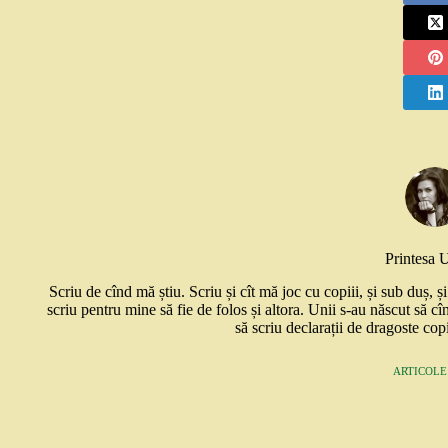
Printesa 
Scriu de cînd mă știu. Scriu și cît mă joc cu copiii, și sub duș, 
scriu pentru mine să fie de folos și altora. Unii s-au născut să cî
să scriu declarații de dragoste copi
ARTICOLE: