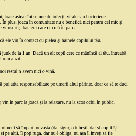
 toate astea sînt semne de infecții virale sau bacteriene
c. În plus, joaca în comunitate nu e benefică nici pentru cel mic și
 virusuri și bacterii care circulă în parc.
ă ele vin în contact cu pielea și hainele copilului tău.
că junk de la 1 an. Dacă un alt copil cere ce mănîncă al tău, întreabă
ă n-ai auzit.
 noi restul n-avem nici o vină.
 pui atîta responsabilitate pe umerii altui părinte, doar ca să te duci
r) vin în parc la joacă și la relaxare, nu la scos ochii în public.
 nimeni să împarți nevasta (da, sigur, o iubești, dar și copiii își
i pe alții, îl poți ruga, dar nu-l obliga, nu așa îl înveți să fie