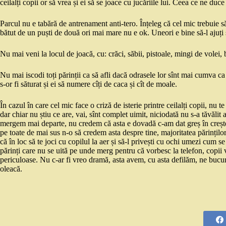
ceilalți copii or să vrea și ei să se joace cu jucăriile lui. Ceea ce ne d
Parcul nu e tabără de antrenament anti-tero. Înțeleg că cel mic trebuie să 
bătut de un puști de două ori mai mare nu e ok. Uneori e bine să-l ajuți s
Nu mai veni la locul de joacă, cu: crăci, săbii, pistoale, mingi de volei, 
Nu mai iscodi toți părinții ca să afli dacă odrasele lor sînt mai cumva ca 
s-or fi săturat și ei să numere cîți de caca și cît de moale.
În cazul în care cel mic face o criză de isterie printre ceilalți copii, nu t
dar chiar nu știu ce are, vai, sînt complet uimit, niciodată nu s-a tăvălit
mergem mai departe, nu credem că asta e dovadă c-am dat greș în creștere
pe toate de mai sus n-o să credem asta despre tine, majoritatea părinților
că în loc să te joci cu copilul la aer și să-l privești cu ochi umezi cum se 
părinți care nu se uită pe unde merg pentru că vorbesc la telefon, copii vi
periculoase. Nu c-ar fi vreo dramă, asta avem, cu asta defilăm, ne bucură
oleacă.