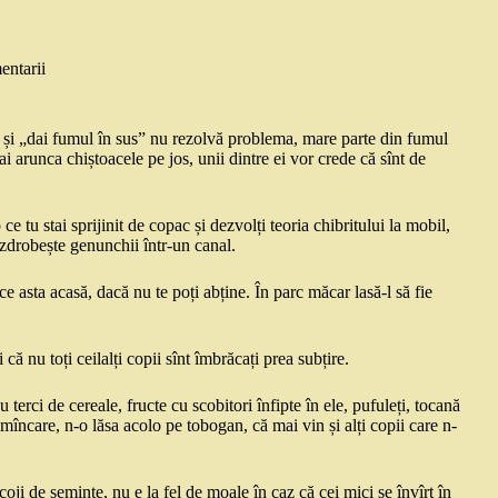
entarii
te și „dai fumul în sus” nu rezolvă problema, mare parte din fumul
i arunca chiștoacele pe jos, unii dintre ei vor crede că sînt de
 ce tu stai sprijinit de copac și dezvolți teoria chibritului la mobil,
i zdrobește genunchii într-un canal.
ce asta acasă, dacă nu te poți abține. În parc măcar lasă-l să fie
 că nu toți ceilalți copii sînt îmbrăcați prea subțire.
u terci de cereale, fructe cu scobitori înfipte în ele, pufuleți, tocană
 mîncare, n-o lăsa acolo pe tobogan, că mai vin și alți copii care n-
oji de semințe, nu e la fel de moale în caz că cei mici se învîrt în