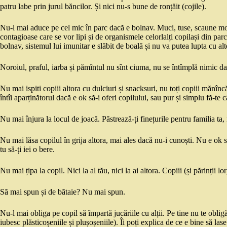
patru labe prin jurul băncilor. Și nici nu-s bune de ronțăit (cojile).
Nu-l mai aduce pe cel mic în parc dacă e bolnav. Muci, tuse, scaune moi,
contagioase care se vor lipi și de organismele celorlalți copilași din par
bolnav, sistemul lui imunitar e slăbit de boală și nu va putea lupta cu alte
Noroiul, praful, iarba și pămîntul nu sînt ciuma, nu se întîmplă nimic dac
Nu mai ispiti copiii altora cu dulciuri și snacksuri, nu toți copiii mănîn
întîi aparținătorul dacă e ok să-i oferi copilului, sau pur și simplu fă-te c
Nu mai înjura la locul de joacă. Păstrează-ți finețurile pentru familia ta,
Nu mai lăsa copilul în grija altora, mai ales dacă nu-i cunoști. Nu e ok să
tu să-ți iei o bere.
Nu mai țipa la copil. Nici la al tău, nici la ai altora. Copiii (și părinții lo
Să mai spun și de bătaie? Nu mai spun.
Nu-l mai obliga pe copil să împartă jucăriile cu alții. Pe tine nu te obligă
iubesc plăsticoșeniile și plușoșeniile). Îi poți explica de ce e bine să lase ș