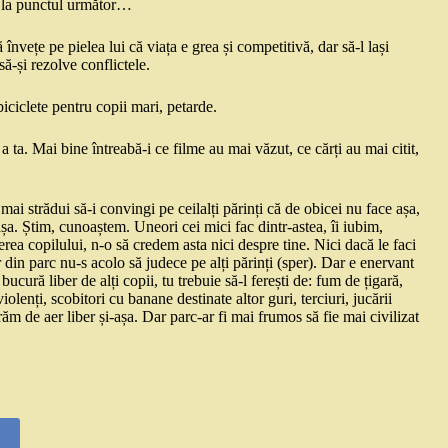
uce la punctul următor…
învețe pe pielea lui că viața e grea și competitivă, dar să-l lași
ă-și rezolve conflictele.
biciclete pentru copii mari, petarde.
a ta. Mai bine întreabă-i ce filme au mai văzut, ce cărți au mai citit,
e mai strădui să-i convingi pe ceilalți părinți că de obicei nu face așa,
 așa. Știm, cunoaștem. Uneori cei mici fac dintr-astea, îi iubim,
a copilului, n-o să credem asta nici despre tine. Nici dacă le faci
 din parc nu-s acolo să judece pe alți părinți (sper). Dar e enervant
bucură liber de alți copii, tu trebuie să-l ferești de: fum de țigară,
olenți, scobitori cu banane destinate altor guri, terciuri, jucării
m de aer liber și-așa. Dar parc-ar fi mai frumos să fie mai civilizat