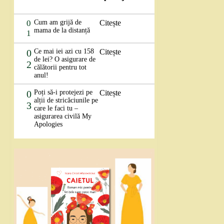
0
Cum am grijă de
Citește
mama de la distanță
1
0
Ce mai iei azi cu 158
Citește
de lei? O asigurare de
2
călătorii pentru tot
anul!
0
Poți să-i protejezi pe
Citește
alții de stricăciunile pe
3
care le faci tu –
asigurarea civilă My
Apologies