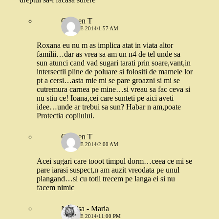
Carmen T
13 IUNIE 2014/1:57 AM
Roxana eu nu m as implica atat in viata altor
familii…dar as vrea sa am un n4 de tel unde sa
sun atunci cand vad sugari tarati prin soare,vant,in
intersectii pline de poluare si folositi de mamele lor
pt a cersi…asta mie mi se pare groazni si mi se
cutremura carnea pe mine…si vreau sa fac ceva si
nu stiu ce! Ioana,cei care sunteti pe aici aveti
idee…unde ar trebui sa sun? Habar n am,poate
Protectia copilului.
Carmen T
13 IUNIE 2014/2:00 AM
Acei sugari care tooot timpul dorm…ceea ce mi se
pare iarasi suspect,n am auzit vreodata pe unul
plangand…si cu totii trecem pe langa ei si nu
facem nimic
Narcisa - Maria
13 IUNIE 2014/11:00 PM