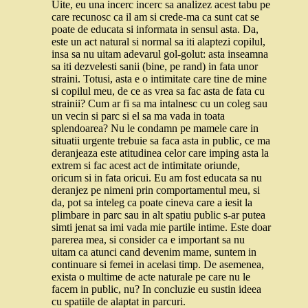
Uite, eu una incerc incerc sa analizez acest tabu pe
care recunosc ca il am si crede-ma ca sunt cat se
poate de educata si informata in sensul asta. Da,
este un act natural si normal sa iti alaptezi copilul,
insa sa nu uitam adevarul gol-golut: asta inseamna
sa iti dezvelesti sanii (bine, pe rand) in fata unor
straini. Totusi, asta e o intimitate care tine de mine
si copilul meu, de ce as vrea sa fac asta de fata cu
strainii? Cum ar fi sa ma intalnesc cu un coleg sau
un vecin si parc si el sa ma vada in toata
splendoarea? Nu le condamn pe mamele care in
situatii urgente trebuie sa faca asta in public, ce ma
deranjeaza este atitudinea celor care imping asta la
extrem si fac acest act de intimitate oriunde,
oricum si in fata oricui. Eu am fost educata sa nu
deranjez pe nimeni prin comportamentul meu, si
da, pot sa inteleg ca poate cineva care a iesit la
plimbare in parc sau in alt spatiu public s-ar putea
simti jenat sa imi vada mie partile intime. Este doar
parerea mea, si consider ca e important sa nu
uitam ca atunci cand devenim mame, suntem in
continuare si femei in acelasi timp. De asemenea,
exista o multime de acte naturale pe care nu le
facem in public, nu? In concluzie eu sustin ideea
cu spatiile de alaptat in parcuri.