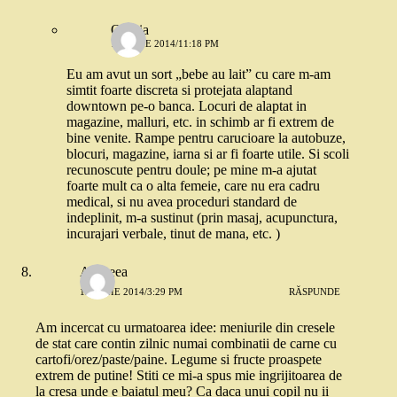
Omnia
12 IUNIE 2014/11:18 PM
Eu am avut un sort „bebe au lait” cu care m-am
simtit foarte discreta si protejata alaptand
downtown pe-o banca. Locuri de alaptat in
magazine, malluri, etc. in schimb ar fi extrem de
bine venite. Rampe pentru carucioare la autobuze,
blocuri, magazine, iarna si ar fi foarte utile. Si scoli
recunoscute pentru doule; pe mine m-a ajutat
foarte mult ca o alta femeie, care nu era cadru
medical, si nu avea proceduri standard de
indeplinit, m-a sustinut (prin masaj, acupunctura,
incurajari verbale, tinut de mana, etc. )
Andreea
12 IUNIE 2014/3:29 PM
RĂSPUNDE
Am incercat cu urmatoarea idee: meniurile din cresele
de stat care contin zilnic numai combinatii de carne cu
cartofi/orez/paste/paine. Legume si fructe proaspete
extrem de putine! Stiti ce mi-a spus mie ingrijitoarea de
la cresa unde e baiatul meu? Ca daca unui copil nu ii