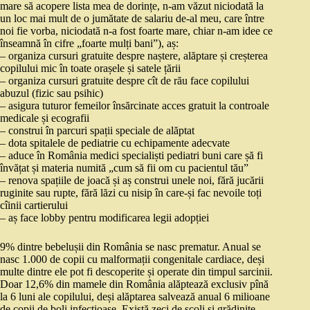
mare să acopere lista mea de dorințe, n-am văzut niciodată la
un loc mai mult de o jumătate de salariu de-al meu, care între
noi fie vorba, niciodată n-a fost foarte mare, chiar n-am idee ce
înseamnă în cifre „foarte mulți bani”), aș:
– organiza cursuri gratuite despre naștere, alăptare și creșterea
copilului mic în toate orașele și satele țării
– organiza cursuri gratuite despre cît de rău face copilului
abuzul (fizic sau psihic)
– asigura tuturor femeilor însărcinate acces gratuit la controale
medicale și ecografii
– construi în parcuri spații speciale de alăptat
– dota spitalele de pediatrie cu echipamente adecvate
– aduce în România medici specialiști pediatri buni care șă fi
învățat și materia numită „cum să fii om cu pacientul tău”
– renova spațiile de joacă și aș construi unele noi, fără jucării
ruginite sau rupte, fără lăzi cu nisip în care-și fac nevoile toți
cîinii cartierului
– aș face lobby pentru modificarea legii adopției
9% dintre bebelușii din România se nasc prematur. Anual se
nasc 1.000 de copii cu malformații congenitale cardiace, deși
multe dintre ele pot fi descoperite și operate din timpul sarcinii.
Doar 12,6% din mamele din România alăptează exclusiv pînă
la 6 luni ale copilului, deși alăptarea salvează anual 6 milioane
de copii de boli infecțioase. Există zeci de școli și grădinițe