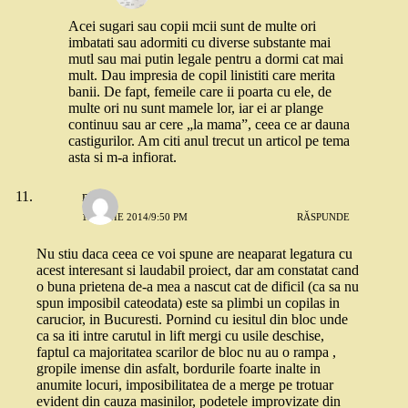
Acei sugari sau copii mcii sunt de multe ori
imbatati sau adormiti cu diverse substante mai
mutl sau mai putin legale pentru a dormi cat mai
mult. Dau impresia de copil linistiti care merita
banii. De fapt, femeile care ii poarta cu ele, de
multe ori nu sunt mamele lor, iar ei ar plange
continuu sau ar cere „la mama”, ceea ce ar dauna
castigurilor. Am citi anul trecut un articol pe tema
asta si m-a infiorat.
niko
12 IUNIE 2014/9:50 PM
RĂSPUNDE
Nu stiu daca ceea ce voi spune are neaparat legatura cu
acest interesant si laudabil proiect, dar am constatat cand
o buna prietena de-a mea a nascut cat de dificil (ca sa nu
spun imposibil cateodata) este sa plimbi un copilas in
carucior, in Bucuresti. Pornind cu iesitul din bloc unde
ca sa iti intre carutul in lift mergi cu usile deschise,
faptul ca majoritatea scarilor de bloc nu au o rampa ,
gropile imense din asfalt, bordurile foarte inalte in
anumite locuri, imposibilitatea de a merge pe trotuar
evident din cauza masinilor, podetele improvizate din