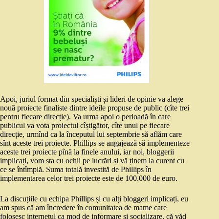
Apoi, juriul format din specialiști și lideri de opinie va alege
nouă proiecte finaliste dintre ideile propuse de public (cîte trei
pentru fiecare direcție). Va urma apoi o perioadă în care
publicul va vota proiectul cîștigător, cîte unul pe fiecare
direcție, urmînd ca la începutul lui septembrie să aflăm care
sînt aceste trei proiecte. Phillips se angajează să implementeze
aceste trei proiecte pînă la finele anului, iar noi, bloggerii
implicați, vom sta cu ochii pe lucrări și vă ținem la curent cu
ce se întîmplă. Suma totală investită de Phillips în
implementarea celor trei proiecte este de 100.000 de euro.
La discuțiile cu echipa Phillips și cu alți bloggeri implicați, eu
am spus că am încredere în comunitatea de mame care
folosesc internetul ca mod de informare și socializare, că văd