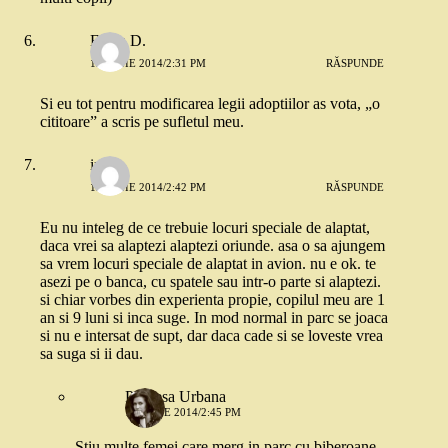
Elena D.
12 IUNIE 2014/2:31 PM
RĂSPUNDE
Si eu tot pentru modificarea legii adoptiilor as vota, „o
cititoare” a scris pe sufletul meu.
irina
12 IUNIE 2014/2:42 PM
RĂSPUNDE
Eu nu inteleg de ce trebuie locuri speciale de alaptat,
daca vrei sa alaptezi alaptezi oriunde. asa o sa ajungem
sa vrem locuri speciale de alaptat in avion. nu e ok. te
asezi pe o banca, cu spatele sau intr-o parte si alaptezi.
si chiar vorbes din experienta propie, copilul meu are 1
an si 9 luni si inca suge. In mod normal in parc se joaca
si nu e intersat de supt, dar daca cade si se loveste vrea
sa suga si ii dau.
Printesa Urbana
12 IUNIE 2014/2:45 PM
Stiu multe femei care merg in parc cu biberoane