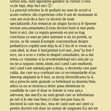
sensul asta, sunt sigura(ma gandesc la cursuri ) ceea
ce,de fapt, deja faci aici 🙂
La punctul referitor la dr pediatri nu sunt de acord si
acum vorbesc din experienta celor 6 ani de strainatate in
care am avut de-a face cu doctori de toate
specializarile.Am remarcat un singur lucru:ca le lipseste
tocmai asta,umanitatea.Exista doctori buni si mai putin
buni si aici, dar ca regula generala eu pot sa trag
concluzia ca sunt pe pilot automat si nu isi permit, sa
zicem, sa fie umani.Exemple concrete(doar despre
pediatri):cu copilul sunt deja la al 2 lea dr si vreau sa
caut altul, in doar 6 luni;primul (cel mai „bun”)a fost f
rece, nu a scos o vorba in timpul consultatiei, ne-a dat
reteta cu vitamine si la revedere(defapt nici asta ptr ca
nu ne-a raspuns nimic,nimic,nici cand i-am multumit,
nici cand l-am salutat),apoi a doua, o doctorita care pare
calda, dar care m-a confuzat rau cu recomandarile ei:sa
intrerup alaptatul la 6 luni, sa incep diversificarea la 4,
mi-a prescris niste granule ca bebelusul sa doarma bine,
adica sa nu se trezeasca deloc pana dimineata in
conditiile in care el doar se foieste si vrea san,e
adevarat, dar atat.Eu nu sunt genul care se informeaza
pe net si le stie mai bine,ci chiar imi pun baza in
doctorul la care ma duc, insa de cand sunt aici simt ca
pentru doctori esti doar un numar de asigurare.Eu am tot