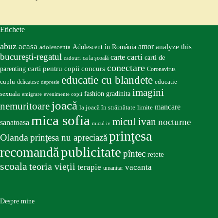
Etichete
abuz
acasa
amor
Adolescent în România
analyze this
adolescenta
bucureşti-regatul
carte
carti
carti de
ca la școală
cadouri
conectare
carti pentru copii
concurs
parenting
Coronavirus
educatie cu blandete
educatie
cuplu
delicatese
depresie
imagini
fashion
gradinita
sexuala
emigrare
evenimente copii
joacă
nemuritoare
mancare
la joacă în străinătate
limite
mica sofia
micul ivan
nocturne
sanatoasa
micul iv
prinţesa
Olanda
prinţesa nu apreciază
publicitate
recomandă
pîntec
retete
scoala
teoria vieţii
terapie
vacanta
umanitar
Despre mine