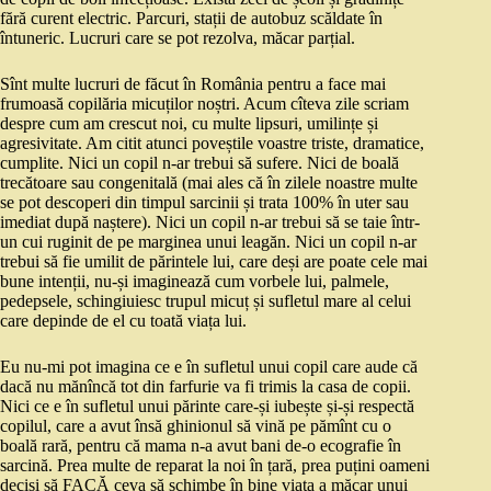
fără curent electric. Parcuri, stații de autobuz scăldate în
întuneric. Lucruri care se pot rezolva, măcar parțial.
Sînt multe lucruri de făcut în România pentru a face mai
frumoasă copilăria micuților noștri. Acum cîteva zile scriam
despre cum am crescut noi, cu multe lipsuri, umilințe și
agresivitate. Am citit atunci poveștile voastre triste, dramatice,
cumplite. Nici un copil n-ar trebui să sufere. Nici de boală
trecătoare sau congenitală (mai ales că în zilele noastre multe
se pot descoperi din timpul sarcinii și trata 100% în uter sau
imediat după naștere). Nici un copil n-ar trebui să se taie într-
un cui ruginit de pe marginea unui leagăn. Nici un copil n-ar
trebui să fie umilit de părintele lui, care deși are poate cele mai
bune intenții, nu-și imaginează cum vorbele lui, palmele,
pedepsele, schingiuiesc trupul micuț și sufletul mare al celui
care depinde de el cu toată viața lui.
Eu nu-mi pot imagina ce e în sufletul unui copil care aude că
dacă nu mănîncă tot din farfurie va fi trimis la casa de copii.
Nici ce e în sufletul unui părinte care-și iubește și-și respectă
copilul, care a avut însă ghinionul să vină pe pămînt cu o
boală rară, pentru că mama n-a avut bani de-o ecografie în
sarcină. Prea multe de reparat la noi în țară, prea puțini oameni
deciși să FACĂ ceva să schimbe în bine viața a măcar unui