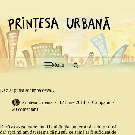
Sari
la
conținut
Meniu
Dac-ai putea schimba ceva…
Printesa Urbana
12 iunie 2014
Campanii
20 comentarii
Dacă aș avea foarte mulți bani (inițial am vrut să scriu o sumă,
dar apoi mi-am dat seama că nu știu ce sumă ar fi suficient de