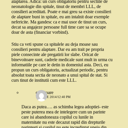
alaptarea. Adica: un curs obligatoriu pentru sectiile de
neonatologie din spitale, tinut de membri LLL, de
consilieri acreditati. Poate e mai greu sa existe consilieri
de alaptare buni in spitale, eu am intalnit doar exemple
nefericite. Ma gandesc ca e mai usor de tinut un curs,
decat sa angajeze persoane full time care sa se ocupe
doar de asta (financiar vorbind).
Stiu ca veti spune ca spitalele au deja moase sau
consilieri pentru alaptare. Dar eu am trait pe propria
piele consecinte ale pregatirii lor slabe. Oricat de
binevoitoare sunt, cadrele medicale sunt mult in urma cu
informatiile pe care le detin in domeniul asta. Deci, eu
propun un curs obligatoriu, actualizat periodic, pentru
absolut toata sectia de neonato a unui spital de stat. Si
curs tinut de institutii cum este LLL.
o cititoare
12 IUNIE 2014/12:40 PM
Daca as putea…. as schimba legea adoptiei- este
peste puterea mea de intelegere cum un parinte
care isi abandoneaza copilul cu lunile in
maternitate nu este decazut rapid din drepturile
parintesti si copilul nu este incredintat uneia din