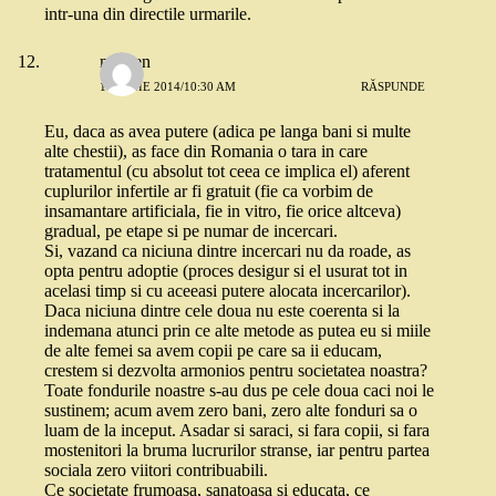
intr-una din directile urmarile.
madlen
14 IUNIE 2014/10:30 AM
RĂSPUNDE
Eu, daca as avea putere (adica pe langa bani si multe
alte chestii), as face din Romania o tara in care
tratamentul (cu absolut tot ceea ce implica el) aferent
cuplurilor infertile ar fi gratuit (fie ca vorbim de
insamantare artificiala, fie in vitro, fie orice altceva)
gradual, pe etape si pe numar de incercari.
Si, vazand ca niciuna dintre incercari nu da roade, as
opta pentru adoptie (proces desigur si el usurat tot in
acelasi timp si cu aceeasi putere alocata incercarilor).
Daca niciuna dintre cele doua nu este coerenta si la
indemana atunci prin ce alte metode as putea eu si miile
de alte femei sa avem copii pe care sa ii educam,
crestem si dezvolta armonios pentru societatea noastra?
Toate fondurile noastre s-au dus pe cele doua caci noi le
sustinem; acum avem zero bani, zero alte fonduri sa o
luam de la inceput. Asadar si saraci, si fara copii, si fara
mostenitori la bruma lucrurilor stranse, iar pentru partea
sociala zero viitori contribuabili.
Ce societate frumoasa, sanatoasa si educata, ce