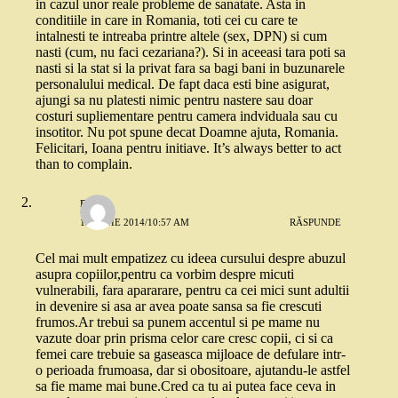
in cazul unor reale probleme de sanatate. Asta in
conditiile in care in Romania, toti cei cu care te
intalnesti te intreaba printre altele (sex, DPN) si cum
nasti (cum, nu faci cezariana?). Si in aceeasi tara poti sa
nasti si la stat si la privat fara sa bagi bani in buzunarele
personalului medical. De fapt daca esti bine asigurat,
ajungi sa nu platesti nimic pentru nastere sau doar
costuri supliementare pentru camera indviduala sau cu
insotitor. Nu pot spune decat Doamne ajuta, Romania.
Felicitari, Ioana pentru initiave. It’s always better to act
than to complain.
mura
12 IUNIE 2014/10:57 AM
RĂSPUNDE
Cel mai mult empatizez cu ideea cursului despre abuzul
asupra copiilor,pentru ca vorbim despre micuti
vulnerabili, fara apararare, pentru ca cei mici sunt adultii
in devenire si asa ar avea poate sansa sa fie crescuti
frumos.Ar trebui sa punem accentul si pe mame nu
vazute doar prin prisma celor care cresc copii, ci si ca
femei care trebuie sa gaseasca mijloace de defulare intr-
o perioada frumoasa, dar si obositoare, ajutandu-le astfel
sa fie mame mai bune.Cred ca tu ai putea face ceva in