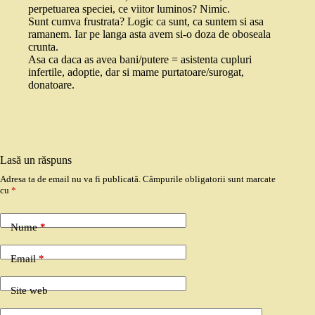
perpetuarea speciei, ce viitor luminos? Nimic.
Sunt cumva frustrata? Logic ca sunt, ca suntem si asa
ramanem. Iar pe langa asta avem si-o doza de oboseala
crunta.
Asa ca daca as avea bani/putere = asistenta cupluri
infertile, adoptie, dar si mame purtatoare/surogat,
donatoare.
Lasă un răspuns
Adresa ta de email nu va fi publicată.
Câmpurile obligatorii sunt marcate
cu
*
Nume
*
Email
*
Site web