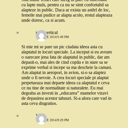
cu lapte muls, pentru ca nu se simt confortabil sa
alapteze in public. Daca ar exista un astfel de loc,
femeile mai pudice ar alapta acolo, restul alapteaza
unde doresc, ca si acum.
roșu vertical
12 IUNIE 2014/5:49 PM
Si mie mi se pare un pic ciudata ideea asta cu
alaptatul in locuri speciale. La inceput si eu aveam
o oarecare jena fata de alaptatul in public, dar am
depasit-o, mai ales de cind copila e in stare sa se
exprime verbal si incepe sa ma descheie la camasi.
Am alaptat in aeroport, in avion, si-o sa alaptez
unde o fi nevoie. A crea locuri speciale pt alaptat
perpetueaza mai departe ideea ca alaptatul e ceva
ce nu tine de normalitate si naturalete. Eu mai
degraba as investi in „educarea” mamelor vizavi
de depasirea acestor tabuuri. Si-a alora care vad in
asta ceva disgratios.
V.
12 IUNIE 2014/9:29 PM