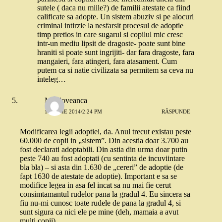
sutele ( daca nu miile?) de familii atestate ca fiind
calificate sa adopte. Un sistem abuziv si pe alocuri
criminal intirzie la nesfarsit procesul de adoptie
timp pretios in care sugarul si copilul mic cresc
intr-un mediu lipsit de dragoste- poate sunt bine
hraniti si poate sunt ingrijiti- dar fara dragoste, fara
mangaieri, fara atingeri, fara atasament. Cum
putem ca si natie civilizata sa permitem sa ceva nu
inteleg…
Moldoveanca
12 IUNIE 2014/2:24 PM
RĂSPUNDE
Modificarea legii adoptiei, da. Anul trecut existau peste
60.000 de copii in „sistem”. Din acestia doar 3.700 au
fost declarati adoptabili. Din astia din urma doar putin
peste 740 au fost adoptati (cu sentinta de incuviintare
bla bla) – si asta din 1.630 de „cereri” de adoptie (de
fapt 1630 de atestate de adoptie). Important e sa se
modifice legea in asa fel incat sa nu mai fie cerut
consimtamantul rudelor pana la gradul 4. Eu sincera sa
fiu nu-mi cunosc toate rudele de pana la gradul 4, si
sunt sigura ca nici ele pe mine (deh, mamaia a avut
multi copii)