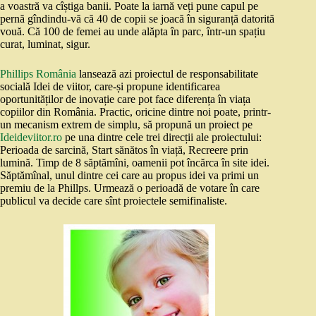
a voastră va cîștiga banii. Poate la iarnă veți pune capul pe
pernă gîndindu-vă că 40 de copii se joacă în siguranță datorită
vouă. Că 100 de femei au unde alăpta în parc, într-un spațiu
curat, luminat, sigur.
Phillips România
lansează azi proiectul de responsabilitate
socială Idei de viitor, care-și propune identificarea
oportunităților de inovație care pot face diferența în viața
copiilor din România. Practic, oricine dintre noi poate, printr-
un mecanism extrem de simplu, să propună un proiect pe
Ideideviitor.ro
pe una dintre cele trei direcții ale proiectului:
Perioada de sarcină, Start sănătos în viață, Recreere prin
lumină. Timp de 8 săptămîni, oamenii pot încărca în site idei.
Săptămînal, unul dintre cei care au propus idei va primi un
premiu de la Phillps. Urmează o perioadă de votare în care
publicul va decide care sînt proiectele semifinaliste.