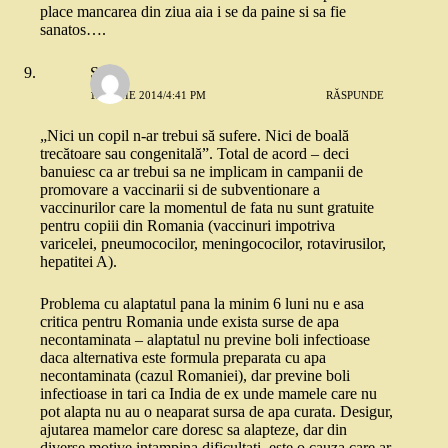
place mancarea din ziua aia i se da paine si sa fie
sanatos….
Stefi
12 IUNIE 2014/4:41 PM
RĂSPUNDE
„Nici un copil n-ar trebui să sufere. Nici de boală
trecătoare sau congenitală”. Total de acord – deci
banuiesc ca ar trebui sa ne implicam in campanii de
promovare a vaccinarii si de subventionare a
vaccinurilor care la momentul de fata nu sunt gratuite
pentru copiii din Romania (vaccinuri impotriva
varicelei, pneumococilor, meningococilor, rotavirusilor,
hepatitei A).
Problema cu alaptatul pana la minim 6 luni nu e asa
critica pentru Romania unde exista surse de apa
necontaminata – alaptatul nu previne boli infectioase
daca alternativa este formula preparata cu apa
necontaminata (cazul Romaniei), dar previne boli
infectioase in tari ca India de ex unde mamele care nu
pot alapta nu au o neaparat sursa de apa curata. Desigur,
ajutarea mamelor care doresc sa alapteze, dar din
diverse motive intampina dificultati, este o cauza care ar