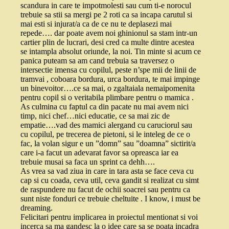
scandura in care te impotmolesti sau cum ti-e norocul
trebuie sa stii sa mergi pe 2 roti ca sa incapa carutul si
mai esti si injurat/a ca de ce nu te deplasezi mai
repede…. dar poate avem noi ghinionul sa stam intr-un
cartier plin de lucrari, desi cred ca multe dintre acestea
se intampla absolut oriunde, la noi. Tin minte si acum ce
panica puteam sa am cand trebuia sa traversez o
intersectie imensa cu copilul, peste n’spe mii de linii de
tramvai , coboara bordura, urca bordura, te mai impinge
un binevoitor….ce sa mai, o zgaltaiala nemaipomenita
pentru copil si o veritabila plimbare pentru o mamica .
As culmina cu faptul ca din pacate nu mai avem nici
timp, nici chef…nici educatie, ce sa mai zic de
empatie….vad des mamici alergand cu caruciorul sau
cu copilul, pe trecerea de pietoni, si le inteleg de ce o
fac, la volan sigur e un ”domn” sau ”doamna” sictirit/a
care i-a facut un adevarat favor sa opreasca iar ea
trebuie musai sa faca un sprint ca dehh….
As vrea sa vad ziua in care in tara asta se face ceva cu
cap si cu coada, ceva util, ceva gandit si realizat cu simt
de raspundere nu facut de ochii soacrei sau pentru ca
sunt niste fonduri ce trebuie cheltuite . I know, i must be
dreaming.
Felicitari pentru implicarea in proiectul mentionat si voi
incerca sa ma gandesc la o idee care sa se poata incadra