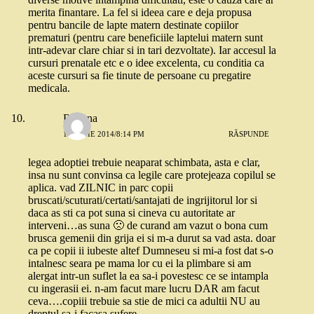
merita finantare. La fel si ideea care e deja propusa
pentru bancile de lapte matern destinate copiilor
prematuri (pentru care beneficiile laptelui matern sunt
intr-adevar clare chiar si in tari dezvoltate). Iar accesul la
cursuri prenatale etc e o idee excelenta, cu conditia ca
aceste cursuri sa fie tinute de persoane cu pregatire
medicala.
Roxana
12 IUNIE 2014/8:14 PM
RĂSPUNDE
legea adoptiei trebuie neaparat schimbata, asta e clar,
insa nu sunt convinsa ca legile care protejeaza copilul se
aplica. vad ZILNIC in parc copii
bruscati/scuturati/certati/santajati de ingrijitorul lor si
daca as sti ca pot suna si cineva cu autoritate ar
interveni…as suna 🙁 de curand am vazut o bona cum
brusca gemenii din grija ei si m-a durut sa vad asta. doar
ca pe copii ii iubeste altef Dumneseu si mi-a fost dat s-o
intalnesc seara pe mama lor cu ei la plimbare si am
alergat intr-un suflet la ea sa-i povestesc ce se intampla
cu ingerasii ei. n-am facut mare lucru DAR am facut
ceva….copiii trebuie sa stie de mici ca adultii NU au
dreptul sa-i facasa sufere