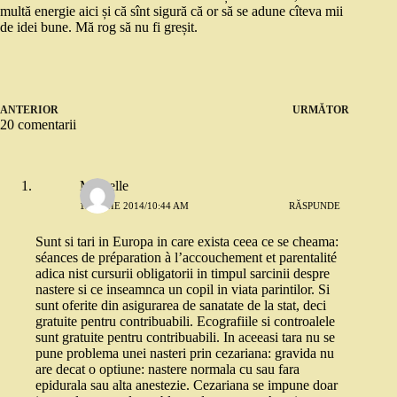
multă energie aici și că sînt sigură că or să se adune cîteva mii
de idei bune. Mă rog să nu fi greșit.
ANTERIOR
URMĂTOR
20 comentarii
Michelle
12 IUNIE 2014/10:44 AM
RĂSPUNDE
Sunt si tari in Europa in care exista ceea ce se cheama:
séances de préparation à l’accouchement et parentalité
adica nist cursurii obligatorii in timpul sarcinii despre
nastere si ce inseamnca un copil in viata parintilor. Si
sunt oferite din asigurarea de sanatate de la stat, deci
gratuite pentru contribuabili. Ecografiile si controalele
sunt gratuite pentru contribuabili. In aceeasi tara nu se
pune problema unei nasteri prin cezariana: gravida nu
are decat o optiune: nastere normala cu sau fara
epidurala sau alta anestezie. Cezariana se impune doar