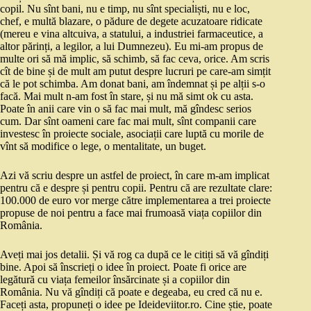
copil. Nu sînt bani, nu e timp, nu sînt specialiști, nu e loc,
chef, e multă blazare, o pădure de degete acuzatoare ridicate
(mereu e vina altcuiva, a statului, a industriei farmaceutice, a
altor părinți, a legilor, a lui Dumnezeu). Eu mi-am propus de
multe ori să mă implic, să schimb, să fac ceva, orice. Am scris
cît de bine și de mult am putut despre lucruri pe care-am simțit
că le pot schimba. Am donat bani, am îndemnat și pe alții s-o
facă. Mai mult n-am fost în stare, și nu mă simt ok cu asta.
Poate în anii care vin o să fac mai mult, mă gîndesc serios
cum. Dar sînt oameni care fac mai mult, sînt companii care
investesc în proiecte sociale, asociații care luptă cu morile de
vînt să modifice o lege, o mentalitate, un buget.
Azi vă scriu despre un astfel de proiect, în care m-am implicat
pentru că e despre și pentru copii. Pentru că are rezultate clare:
100.000 de euro vor merge către implementarea a trei proiecte
propuse de noi pentru a face mai frumoasă viața copiilor din
România.
Aveți mai jos detalii. Și vă rog ca după ce le citiți să vă gîndiți
bine. Apoi să înscrieți o idee în proiect. Poate fi orice are
legătură cu viața femeilor însărcinate și a copiilor din
România. Nu vă gîndiți că poate e degeaba, eu cred că nu e.
Faceți asta, propuneți o idee pe Ideideviitor.ro. Cine știe, poate