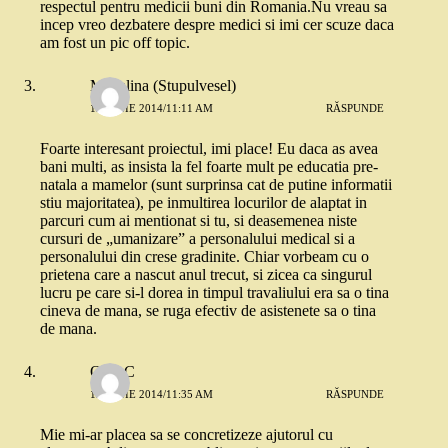
respectul pentru medicii buni din Romania.Nu vreau sa
incep vreo dezbatere despre medici si imi cer scuze daca
am fost un pic off topic.
Madalina (Stupulvesel)
12 IUNIE 2014/11:11 AM
RĂSPUNDE
Foarte interesant proiectul, imi place! Eu daca as avea
bani multi, as insista la fel foarte mult pe educatia pre-
natala a mamelor (sunt surprinsa cat de putine informatii
stiu majoritatea), pe inmultirea locurilor de alaptat in
parcuri cum ai mentionat si tu, si deasemenea niste
cursuri de „umanizare” a personalului medical si a
personalului din crese gradinite. Chiar vorbeam cu o
prietena care a nascut anul trecut, si zicea ca singurul
lucru pe care si-l dorea in timpul travaliului era sa o tina
cineva de mana, se ruga efectiv de asistenete sa o tina
de mana.
OanaC
12 IUNIE 2014/11:35 AM
RĂSPUNDE
Mie mi-ar placea sa se concretizeze ajutorul cu