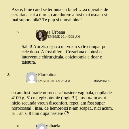
Asa e, bine cand se termina cu bine! ….si operatia de
cezariana cat a durut, care durere a fost mai usoara si
mai suportabila? Te pup si numai bine!
Printesa Urbana
10 SEPTEMBRIE 2014/9:31 AM
Salut! Am zis deja ca nu vreau sa le compar pe
cele doua. A fost diferit. Cezariana e totusi o
interventie chirurgicala, epiziotomia e doar o
taietura.
Amza Florentina
10 SEPTEMBRIE 2014/9:28 AM
RĂSPUNDE
eu am fost foarte norocoasa! nastere vaginala, copila de
4100 g, 51cm, epiziotomie (logic!!!)..insa n-am avut
nicio secunda vreun disconfort, repet, am fost super
norocoasa!.. insa, de hemoroizi n-am scapat.. nici acum,
la 1 an si 8 luni dupa nastere 🙁
miha mihaela