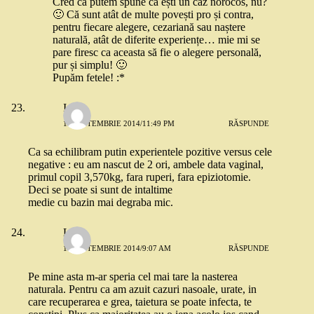
Cred că putem spune că ești un caz norocos, nu?
🙂 Că sunt atât de multe povești pro și contra,
pentru fiecare alegere, cezariană sau naștere
naturală, atât de diferite experiențe… mie mi se
pare firesc ca aceasta să fie o alegere personală,
pur și simplu! 🙂
Pupăm fetele! :*
Ioana
10 SEPTEMBRIE 2014/11:49 PM
RĂSPUNDE
Ca sa echilibram putin experientele pozitive versus cele
negative : eu am nascut de 2 ori, ambele data vaginal,
primul copil 3,570kg, fara ruperi, fara epiziotomie.
Deci se poate si sunt de intaltime
medie cu bazin mai degraba mic.
Liz
11 SEPTEMBRIE 2014/9:07 AM
RĂSPUNDE
Pe mine asta m-ar speria cel mai tare la nasterea
naturala. Pentru ca am azuit cazuri nasoale, urate, in
care recuperarea e grea, taietura se poate infecta, te