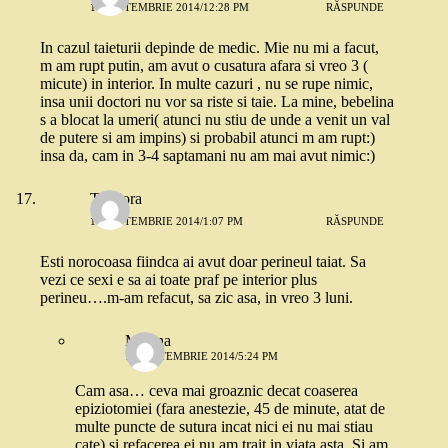
10 SEPTEMBRIE 2014/12:28 PM
RĂSPUNDE
In cazul taieturii depinde de medic. Mie nu mi a facut,
m am rupt putin, am avut o cusatura afara si vreo 3 (
micute) in interior. In multe cazuri , nu se rupe nimic,
insa unii doctori nu vor sa riste si taie. La mine, bebelina
s a blocat la umeri( atunci nu stiu de unde a venit un val
de putere si am impins) si probabil atunci m am rupt:)
insa da, cam in 3-4 saptamani nu am mai avut nimic:)
Teodora
10 SEPTEMBRIE 2014/1:07 PM
RĂSPUNDE
Esti norocoasa fiindca ai avut doar perineul taiat. Sa
vezi ce sexi e sa ai toate praf pe interior plus
perineu….m-am refacut, sa zic asa, in vreo 3 luni.
Miruna
10 SEPTEMBRIE 2014/5:24 PM
Cam asa… ceva mai groaznic decat coaserea
epiziotomiei (fara anestezie, 45 de minute, atat de
multe puncte de sutura incat nici ei nu mai stiau
cate) si refacerea ei nu am trait in viata asta. Si am