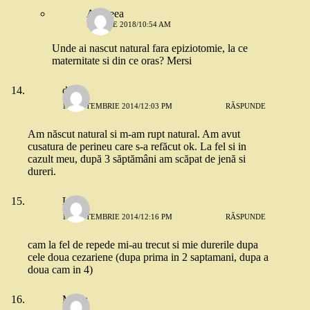
Andreea
14 IULIE 2018/10:54 AM
Unde ai nascut natural fara epiziotomie, la ce
maternitate si din ce oras? Mersi
di
10 SEPTEMBRIE 2014/12:03 PM
RĂSPUNDE
Am născut natural si m-am rupt natural. Am avut
cusatura de perineu care s-a refăcut ok. La fel si in
cazult meu, după 3 săptămâni am scăpat de jenă si
dureri.
Lila
10 SEPTEMBRIE 2014/12:16 PM
RĂSPUNDE
cam la fel de repede mi-au trecut si mie durerile dupa
cele doua cezariene (dupa prima in 2 saptamani, dupa a
doua cam in 4)
Maria