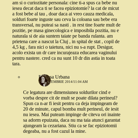
am si o curiozitate personala: cine ti-a spus ca bebe nu
iesea decat daca ti se facea epiziotomie? la cat de micut
a fost bebe al tau , doar daca ai vreo cauza medicala,
solduri foarte inguste sau ceva la coloana sau bebe era
transversal, nu puteai sa nasti . in rest tine foarte mult de
pozitie, pe masa ginecologica e imposibila pozitia, nu e
naturala si de aia suntem taiate pe banda rulanta. am
prietena care a nascut la Cluj , in spital de stat , copil de
4,5 kg , fara nici o taietura, nici nu s-a rupt. Desigur,
acolo exista un dr care incurajeaza educarea vaginului
pentru nastere. cred ca nu sunt 10 dr din astia in toata
tara.
Printesa Urbana
10 SEPTEMBRIE 2014/11:04 AM
Ce legatura are dimensiunea soldurilor cind e
vorba despre cit de mult se poate dilata perineul?
Spun ca n-ar fi iesit pentru ca deja impingeam de
20 de minute, capul bomba mult perineul, de iesit
nu iesea. Mai puteam impinge de citeva ori inainte
sa adorm epuizata, daca nu ma taia atunci garantat
ajungeam la cezariana. Stiu ca se fac epiziotomii
degeaba, nu a fost cazul la mine.