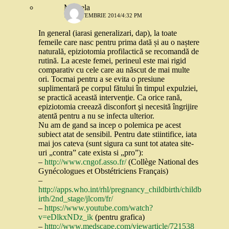
Mihaela
10 SEPTEMBRIE 2014/4:32 PM
In general (iarasi generalizari, dap), la toate
femeile care nasc pentru prima dată și au o naștere
naturală, epiziotomia profilactică se recomandă de
rutină. La aceste femei, perineul este mai rigid
comparativ cu cele care au născut de mai multe
ori. Tocmai pentru a se evita o presiune
suplimentară pe corpul fătului în timpul expulziei,
se practică această intervenţie. Ca orice rană,
epiziotomia creează disconfort şi necesită îngrijire
atentă pentru a nu se infecta ulterior.
Nu am de gand sa incep o polemica pe acest
subiect atat de sensibil. Pentru date stiintifice, iata
mai jos cateva (sunt sigura ca sunt tot atatea site-
uri „contra” cate exista si „pro”):
–
http://www.cngof.asso.fr/
(Collège National des
Gynécologues et Obstétriciens Français)
–
http://apps.who.int/rhl/pregnancy_childbirth/childb
irth/2nd_stage/jlcom/fr/
–
https://www.youtube.com/watch?
v=eDlkxNDz_ik
(pentru grafica)
–
http://www.medscape.com/viewarticle/721538