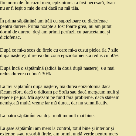
fire normale. În cazul meu, epiziotomia a fost necesară, Ivan
nu ar fi ieșit o mie de ani dacă nu mă tăia.
În prima săptămînă am trăit cu supozitoare cu diclofenac
pentru durere. Prima noapte a fost foarte grea, nu am putut
dormi de durere, deși am primit perfuzii cu paracetamol și
diclofenac.
După ce mi-a scos dr. firele cu care mi-a cusut pielea (la 7 zile
după naștere), durerea din zona epiziotomiei s-a redus cu 50%.
După încă o săptămînă (adică la două după naștere), s-a mai
redus durerea cu încă 30%.
La trei săptămîni după naștere, mă durea epiziotomia dacă
făcam efort, dacă o ridicam pe Sofia sau dacă mergeam mult și
repede pe jos. Mă așezam pe fund fără probleme, dacă stăteam
nemișcată multă vreme iar mă durea, dar nu semnificativ.
La patru săptămîni era deja mult muuult mai bine.
La șase săptămîni am mers la control, totul bine și interior și
exterior, s-au resorbit firele, am primit undă verde pentru mers