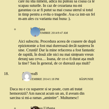
care nu stia nimeni, adica nu puteau sa coasa ca le
scapau suturile. In caz de cezariana nu-mi
garantau ca ar fi putut sa mai coasa uterul si totul
in timp pentru a evita o tragedie. Asa ca intr-un fel
m-am ales cu varianta mai buna :).
Loredana
11 SEPTEMBRIE 2014/9:47 AM
Aici subscriu. Procedura aceea de coasere de după
epiziotomie a fost mai dureroasă decât nașterea în
sine. Cruntă! Dar la mine refacerea a fost fantastic
de rapidă, în două zile nici nu mai simțeam vreun
deranj sau ceva… Ioana, de ce-o fi durat așa mult
la tine? Sau în general, de ce durează așa mult?
AndreeaB
10 SEPTEMBRIE 2014/1:18 PM
RĂSPUNDE
Daca nu e cu suparere si se poate, cum ati tratat
hemoroizii? Am nascut acum un an, il aveam din
sarcina si mi-a ramas „amintire”. Multumesc!
Printesa Urbana