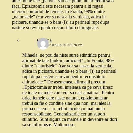
adica nu te taie „pe viu” sau cel putin, nu ar trebui sa o
faca. Epiziotomia este necesara pentru a iti regasi
ulterior confortul de femeie. In Franta, 98% dintre
„naturistele” (car vor sa nasca la verticala, adica in
picioare, tinandu-se o bara (!)) au perineul rupt dupa
nastere si revin pentru reconstituiri chirugicale.
Cristina
10 SEPTEMBRIE 2014/2:28 PM
Mihaela, ne poti da niste surse stiintifice pentru
afirmatiile tale (linkuri, articole)? „In Franta, 98%
dintre “naturistele” (car vor sa nasca la verticala,
adica in picioare, tinandu-se o bara (!)) au perineul
rupt dupa nastere si revin pentru reconstituiri
chirugicale.” De asemenea, afirmatii precum
„Epiziotomia ar trebui inteleasa ca pe ceva firesc
de toate mamele care vor sa nasca natural. Pentru
orice femeie care naste natural, epiziotomia ar
trebui sa fie o conditie sine qua non, mai ales la
prima nastere.” ar trebui facute cu mai multa
responsabilitate. Generalizarile cer un suport
stiintific. Sunt sigura ca mamele in devenire ar dori
sa se informeze. Multumesc.