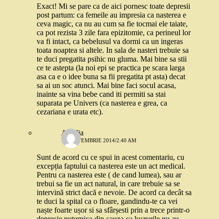
Exact! Mi se pare ca de aici pornesc toate depresii
post partum: ca femeile au impresia ca nasterea e
ceva magic, ca nu au cum sa fie tocmai ele taiate,
ca pot rezista 3 zile fara epizitomie, ca perineul lor
va fi intact, ca bebelusul va dormi ca un ingeras
toata noaptea si altele. In sala de nasteri trebuie sa
te duci pregatita psihic nu gluma. Mai bine sa stii
ce te astepta (la noi epi se practica pe scara larga
asa ca e o idee buna sa fii pregatita pt asta) decat
sa ai un soc atunci. Mai bine faci socul acasa,
inainte sa vina bebe cand iti permiti sa stai
suparata pe Univers (ca nasterea e grea, ca
cezariana e urata etc).
Amalia
12 SEPTEMBRIE 2014/2:40 AM
Sunt de acord cu ce spui in acest comentariu, cu
excepția faptului ca nasterea este un act medical.
Pentru ca nasterea este ( de cand lumea), sau ar
trebui sa fie un act natural, in care trebuie sa se
intervină strict dacă e nevoie. De acord ca decât sa
te duci la spital ca o floare, gandindu-te ca vei
naște foarte ușor si sa sfârșesti prin a trece printr-o
depresie puternica din cauza ca lucrurile nu au