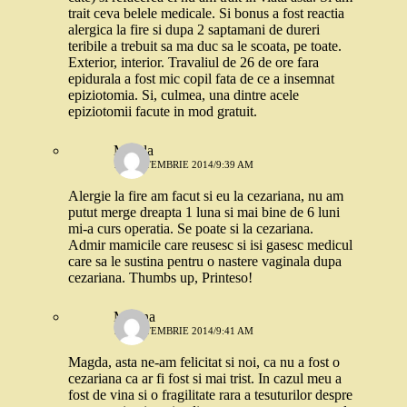
trait ceva belele medicale. Si bonus a fost reactia
alergica la fire si dupa 2 saptamani de dureri
teribile a trebuit sa ma duc sa le scoata, pe toate.
Exterior, interior. Travaliul de 26 de ore fara
epidurala a fost mic copil fata de ce a insemnat
epiziotomia. Si, culmea, una dintre acele
epiziotomii facute in mod gratuit.
Magda
11 SEPTEMBRIE 2014/9:39 AM
Alergie la fire am facut si eu la cezariana, nu am
putut merge dreapta 1 luna si mai bine de 6 luni
mi-a curs operatia. Se poate si la cezariana.
Admir mamicile care reusesc si isi gasesc medicul
care sa le sustina pentru o nastere vaginala dupa
cezariana. Thumbs up, Printeso!
Miruna
12 SEPTEMBRIE 2014/9:41 AM
Magda, asta ne-am felicitat si noi, ca nu a fost o
cezariana ca ar fi fost si mai trist. In cazul meu a
fost de vina si o fragilitate rara a tesuturilor despre