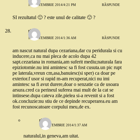
11 SEPTEMBRIE 2014/4:21 PM
RĂSPUNDE
SI rezultatul 🙂 ? este unul de calitate 🙂 ?
riri
12 SEPTEMBRIE 2014/1:36 AM
RĂSPUNDE
am nascut natural dupa cezariana,dar cu peridurala si cu
inducere,ca nu mai pleca de acolo dupa 42
sapt.cezariana in romania,am suferit mediu;naturala fara
epiziotomie.nu imi amintesc sa fi fost cusuta.un pic rupt
pe laterala,vreun cm,asa,banuiesc(si sper) ca doar pe
exterior.f usor si rapid m-am recuperat,nici nu imi
amintesc sa fi avut durere,doar o senzatie ca de usoara
arsura.cred ca perineul suferea mai mult de la cat se
intinsese.dupa cateva zile,pielea si-a revenit si a fost
ok.concluzie:nu stiu de ce depinde recuperarea.eu am
fost recunoscatoare corpului meu,de ex.
riri
12 SEPTEMBRIE 2014/1:37 AM
naturalul,in geneva,am uitat.