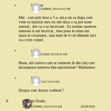
Roxana
10 SEPTEMBRIE 2014/10:03 PM
Mie , cam prin luna a 7-a ,mi-a zis ca dupa cum
vede ea bazinul meu nu stie daca o sa pot naste
natural , dar ca o sa incercam . Ea sustine nasterea
naturala si am incercat , insa pana la urma am
ajuns la cezariana , mai mult de 6 cm dilatatie nici
ca a vrut corpul
olivia
18 FEBRUARIE 2015/8:42 AM
Buna, stii cumva cum se numeste dr din cluj care
incurajeaza nasterea fata epiziotomie? Multumesc
Delia
9 IULIE 2017/10:03 PM
Despre care doctor vorbesti ?
Daniela Dodiu
10 SEPTEMBRIE 2014/10:59 AM
RĂSPUNDE