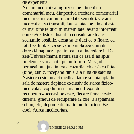
de experienta.
Nu am incercat sa ingrozesc pe nimeni cu
comentariul meu, dimpotriva (reciteste comentariul
meu, nici macar nu m-am dat exemplu). Ce am
incercat eu sa transmit, fara sa atac pe nimeni este
ca mai bine te duci in maternitate, avand informatii
corecte/realiste si luand in considerare toate
scenariile posibile, decat sa te duci ca o floare, ca
totul va fi ok si ca se va intampla asa cum iti
doresti/imaginezi, pentru ca tu ai incredere in D-
zeu/Univers/mama natura sau ca asa ti-au spus
prietenele sau ai citit pe un forum. Masajul
perineal nu ajuta in toate cazurile, chiar daca il faci
(bine) zilnic, incepand din a 2-a luna de sarcina.
Nasterea este un act medical iar ce se intampla in
sala de nastere depinde exclusiv de starea fizico-
medicala a copilului si a mamei. Legat de
recuperare- aceeasi poveste, fiecare femeie este
diferita, gradul de recuperare (2 zile, 3 saptamani,
6 luni, etc) depinde de foarte multi factori. Be
cool. Aurea mediocritas.
Liz
11 SEPTEMBRIE 2014/3:10 PM