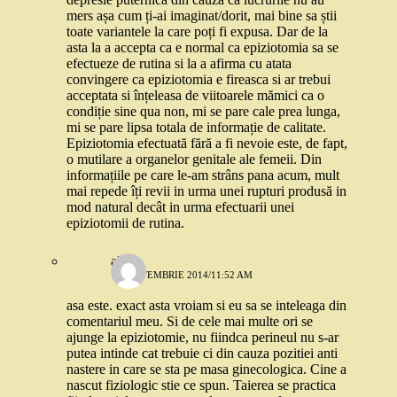
mers așa cum ți-ai imaginat/dorit, mai bine sa știi
toate variantele la care poți fi expusa. Dar de la
asta la a accepta ca e normal ca epiziotomia sa se
efectueze de rutina si la a afirma cu atata
convingere ca epiziotomia e fireasca si ar trebui
acceptata si înțeleasa de viitoarele mămici ca o
condiție sine qua non, mi se pare cale prea lunga,
mi se pare lipsa totala de informație de calitate.
Epiziotomia efectuată fără a fi nevoie este, de fapt,
o mutilare a organelor genitale ale femeii. Din
informațiile pe care le-am strâns pana acum, mult
mai repede îți revii in urma unei rupturi produsă in
mod natural decât in urma efectuarii unei
epiziotomii de rutina.
alina
12 SEPTEMBRIE 2014/11:52 AM
asa este. exact asta vroiam si eu sa se inteleaga din
comentariul meu. Si de cele mai multe ori se
ajunge la epiziotomie, nu fiindca perineul nu s-ar
putea intinde cat trebuie ci din cauza pozitiei anti
nastere in care se sta pe masa ginecologica. Cine a
nascut fiziologic stie ce spun. Taierea se practica