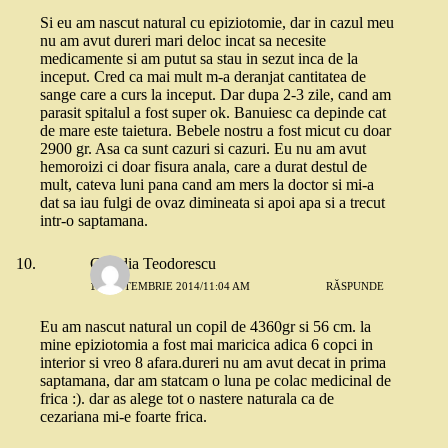
Si eu am nascut natural cu epiziotomie, dar in cazul meu
nu am avut dureri mari deloc incat sa necesite
medicamente si am putut sa stau in sezut inca de la
inceput. Cred ca mai mult m-a deranjat cantitatea de
sange care a curs la inceput. Dar dupa 2-3 zile, cand am
parasit spitalul a fost super ok. Banuiesc ca depinde cat
de mare este taietura. Bebele nostru a fost micut cu doar
2900 gr. Asa ca sunt cazuri si cazuri. Eu nu am avut
hemoroizi ci doar fisura anala, care a durat destul de
mult, cateva luni pana cand am mers la doctor si mi-a
dat sa iau fulgi de ovaz dimineata si apoi apa si a trecut
intr-o saptamana.
Claudia Teodorescu
10 SEPTEMBRIE 2014/11:04 AM
RĂSPUNDE
Eu am nascut natural un copil de 4360gr si 56 cm. la
mine epiziotomia a fost mai maricica adica 6 copci in
interior si vreo 8 afara.dureri nu am avut decat in prima
saptamana, dar am statcam o luna pe colac medicinal de
frica :). dar as alege tot o nastere naturala ca de
cezariana mi-e foarte frica.