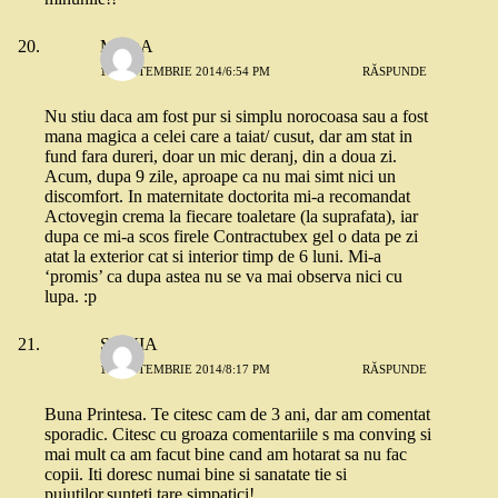
MadaA
10 SEPTEMBRIE 2014/6:54 PM
RĂSPUNDE
Nu stiu daca am fost pur si simplu norocoasa sau a fost
mana magica a celei care a taiat/ cusut, dar am stat in
fund fara dureri, doar un mic deranj, din a doua zi.
Acum, dupa 9 zile, aproape ca nu mai simt nici un
discomfort. In maternitate doctorita mi-a recomandat
Actovegin crema la fiecare toaletare (la suprafata), iar
dupa ce mi-a scos firele Contractubex gel o data pe zi
atat la exterior cat si interior timp de 6 luni. Mi-a
‘promis’ ca dupa astea nu se va mai observa nici cu
lupa. :p
SILVIA
10 SEPTEMBRIE 2014/8:17 PM
RĂSPUNDE
Buna Printesa. Te citesc cam de 3 ani, dar am comentat
sporadic. Citesc cu groaza comentariile s ma conving si
mai mult ca am facut bine cand am hotarat sa nu fac
copii. Iti doresc numai bine si sanatate tie si
puiutilor,sunteti tare simpatici!