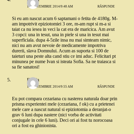
10 SEPTEMBRIE 2014/9:48 AM
RĂSPUNDE
Si eu am nascut acum 6 saptamani o fetita de 4180g. M-
am impotrivit epiziotomiei 3 ore, m-am rupt si m-a si
taiat ca nu iesea in veci la cat era de maricica. Am avut
3 copci: una in tesut, una in piele si una in tesut mai
superficiala. dupa 4-5zile insa nu mai simteam nimic,
nici nu am avut nevoie de medicamente impotriva
durerii, slava Domnului. Acum as suporta si 100 de
taieturi una peste alta cand stiu ce imi aduc. Felicitari pt
minunea pe nume Ivan si isteata Sofia. Sa ne traiasca si
sa fie sanatosi!
Emilia
10 SEPTEMBRIE 2014/9:55 AM
RĂSPUNDE
Eu pot compara cezariana cu nasterea naturala doar prin
prisma experientei mele (cezariana, f ok) cu a prietenei
mele care a nascut natural si epiziotomia a deranjat-o
grav 6 luni dupa nastere (nici vorba de activitati
conjugale in cele 6 luni). Deci ori ai fost tu norocoasa
ori a fost ea ghinionista.