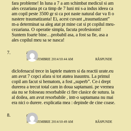
fara probleme! In luna a 7 a am schimbat medicul si am
ales cezariana pt ca timp de 7 luni mi s-a indus ideea ca
am copil peste 3500 gr si ca pot naste natural dar va fi o
nastere traumatizanta! Ei, acest cuvant „traumatizant”
m-a determinat sa aleg atat pt mine cat si pt copilul meu-
cezariana. O operatie simpla, facuta profesionist!
Suntem foarte bine…probabil asa, a fost sa fie, asa a
ales copilul meu sa se nasca!
alina
10 SEPTEMBRIE 2014/10:44 AM
RĂSPUNDE
diclofenacul trece in laptele matern si da reactii urate.eu
am avut 7 copci afara si tot atatea inauntru. La primul
copil am facut si hematom, a fost „superb”. Ce-i drept
durerea a trecut total cam in doua saptamani. pe vremea
aia nu se foloseau resorbabile ci fire clasice de sutura. la
al doilea, am avut resorbabile , intr-o saptamana nu mai
era nici o durere. explicatia mea : depinde de cine coase.
alina
10 SEPTEMBRIE 2014/10:49 AM
RĂSPUNDE