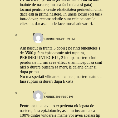
inainte de nastere, nu asa faci o data si gata)
tocmai pentru a creste elasticitatea perineului chiar
daca esti la prima nastere. In unele locuri (ori tari)
intr-adevar, recomandarile sunt cele pe care le
citezi tu, dar asta nu le face musai adevaruri.
Diana
10 SEPTEMBRIE 2014/11:29 PM
Am nascut in franta 3 copii ( pe rind binenteles )
de 3500 g fara épisiotomie nici ruptura,
PERINEU INTEGRU , 2 h dupa nastere cind
péridurale nu ma avea effect si am inceput sa simt
nici o durere puteam sa merg la calarie chiar si
dupa primu
Nu ma speriati viitoarele mamici , nastere naturala
fara rupturi si dureri dupa Exista
Mihaela
11 SEPTEMBRIE 2014/1:00 PM
Pentru ca tu ai avut o experienta ok legata de
nastere, fara epiziotomie, asta nu inseamna ca
100% dintre viitoarele mame vor avea acelasi tip