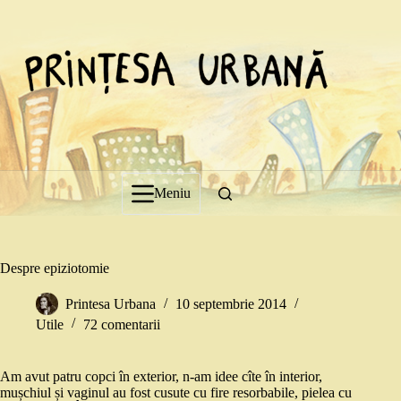
Sari
la
conținut
Meniu
Despre epiziotomie
Printesa Urbana
10 septembrie 2014
Utile
72 comentarii
Am avut patru copci în exterior, n-am idee cîte în interior,
mușchiul și vaginul au fost cusute cu fire resorbabile, pielea cu