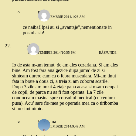
riri
12 SEPTEMBRIE 2014/1:28 AM
ce naiba!!!pai au si „avantaje”,nementionate in
postul asta!
dojo
10 SEPTEMBRIE 2014/10:55 PM
RĂSPUNDE
Io de asta m-am temut, de am ales cezariana. Si am ales
bine. Am fost fara analgezice dupa juma’ de zi si
simteam durere cam ca o febra musculara. Mi-am tinut
fata in brate a doua zi, a treia zi am coborat scarile.
Dupa 3 zile am urcat 4 etaje pana acasa si m-am ocupat
de copil, de parca nu as fi fost operata. La 7 zile
conduceam masina spre consultul medical (cu centura
pusa). Acu’ sare fie-mea pe operatia mea ca o tiribomba
si nu simt nimic.
Loredana
11 SEPTEMBRIE 2014/9:49 AM