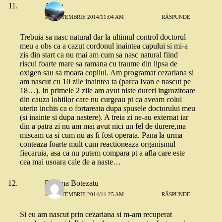
Alexa
10 SEPTEMBRIE 2014/11:04 AM
RĂSPUNDE
Trebuia sa nasc natural dar la ultimul control doctorul
meu a obs ca a cazut cordonul inaintea capului si mi-a
zis din start ca nu mai am cum sa nasc natural fiind
riscul foarte mare sa ramana cu traume din lipsa de
oxigen sau sa moara copilul. Am programat cezariana si
am nascut cu 10 zile inaintea ta (parca Ivan e nascut pe
18…). In primele 2 zile am avut niste dureri ingrozitoare
din cauza lohiilor care nu curgeau pt ca aveam colul
uterin inchis ca o fortareata dupa spusele doctorului meu
(si inainte si dupa nastere). A treia zi ne-au externat iar
din a patra zi nu am mai avut nici un fel de durere,ma
miscam ca si cum nu as fi fost operata. Pana la urma
conteaza foarte mult cum reactioneaza organismul
fiecaruia, asa ca nu putem compara pt a afla care este
cea mai usoara cale de a naste…
Roxana Botezatu
10 SEPTEMBRIE 2014/11:25 AM
RĂSPUNDE
Si eu am nascut prin cezariana si m-am recuperat