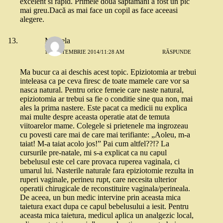
excelent si rapid. Primele doua saptamani a fost un pic
mai greu.Dacă as mai face un copil as face aceeasi
alegere.
Mihaela
10 SEPTEMBRIE 2014/11:28 AM
RĂSPUNDE
Ma bucur ca ai deschis acest topic. Epiziotomia ar trebui
inteleasa ca pe ceva firesc de toate mamele care vor sa
nasca natural. Pentru orice femeie care naste natural,
epiziotomia ar trebui sa fie o conditie sine qua non, mai
ales la prima nastere. Este pacat ca medicii nu explica
mai multe despre aceasta operatie atat de temuta
viitoarelor mame. Colegele si prietenele ma ingrozeau
cu povesti care mai de care mai terifiante: „Aoleu, m-a
taiat! M-a taiat acolo jos!” Pai cum altfel??!? La
cursurile pre-natale, mi s-a explicat ca nu capul
bebelusul este cel care provaca ruperea vaginala, ci
umarul lui. Nasterile naturale fara epiziotomie rezulta in
ruperi vaginale, perineu rupt, care necesita ulterior
operatii chirugicale de reconstituire vaginala/perineala.
De aceea, un bun medic intervine prin aceasta mica
taietura exact dupa ce capul bebelusului a iesit. Pentru
aceasta mica taietura, medicul aplica un analgezic local,