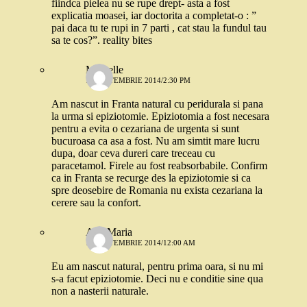
fiindca pielea nu se rupe drept- asta a fost
explicatia moasei, iar doctorita a completat-o : ”
pai daca tu te rupi in 7 parti , cat stau la fundul tau
sa te cos?”. reality bites
Michelle
13 SEPTEMBRIE 2014/2:30 PM
Am nascut in Franta natural cu peridurala si pana
la urma si epiziotomie. Epiziotomia a fost necesara
pentru a evita o cezariana de urgenta si sunt
bucuroasa ca asa a fost. Nu am simtit mare lucru
dupa, doar ceva dureri care treceau cu
paracetamol. Firele au fost reabsorbabile. Confirm
ca in Franta se recurge des la epiziotomie si ca
spre deosebire de Romania nu exista cezariana la
cerere sau la confort.
Ana Maria
19 SEPTEMBRIE 2014/12:00 AM
Eu am nascut natural, pentru prima oara, si nu mi
s-a facut epiziotomie. Deci nu e conditie sine qua
non a nasterii naturale.