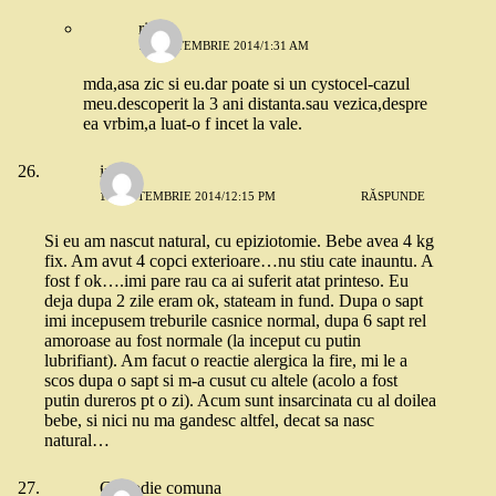
riri
12 SEPTEMBRIE 2014/1:31 AM
mda,asa zic si eu.dar poate si un cystocel-cazul
meu.descoperit la 3 ani distanta.sau vezica,despre
ea vrbim,a luat-o f incet la vale.
irina
11 SEPTEMBRIE 2014/12:15 PM
RĂSPUNDE
Si eu am nascut natural, cu epiziotomie. Bebe avea 4 kg
fix. Am avut 4 copci exterioare…nu stiu cate inauntu. A
fost f ok….imi pare rau ca ai suferit atat printeso. Eu
deja dupa 2 zile eram ok, stateam in fund. Dupa o sapt
imi incepusem treburile casnice normal, dupa 6 sapt rel
amoroase au fost normale (la inceput cu putin
lubrifiant). Am facut o reactie alergica la fire, mi le a
scos dupa o sapt si m-a cusut cu altele (acolo a fost
putin dureros pt o zi). Acum sunt insarcinata cu al doilea
bebe, si nici nu ma gandesc altfel, decat sa nasc
natural…
Custodie comuna