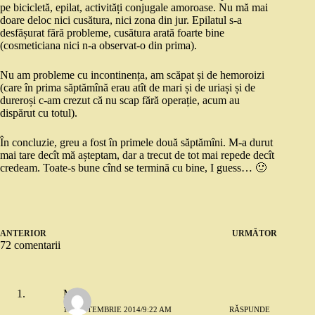
pe bicicletă, epilat, activități conjugale amoroase. Nu mă mai
doare deloc nici cusătura, nici zona din jur. Epilatul s-a
desfășurat fără probleme, cusătura arată foarte bine
(cosmeticiana nici n-a observat-o din prima).
Nu am probleme cu incontinența, am scăpat și de hemoroizi
(care în prima săptămînă erau atît de mari și de uriași și de
dureroși c-am crezut că nu scap fără operație, acum au
dispărut cu totul).
În concluzie, greu a fost în primele două săptămîni. M-a durut
mai tare decît mă așteptam, dar a trecut de tot mai repede decît
credeam. Toate-s bune cînd se termină cu bine, I guess… 🙂
ANTERIOR
URMĂTOR
72 comentarii
Mili
10 SEPTEMBRIE 2014/9:22 AM
RĂSPUNDE