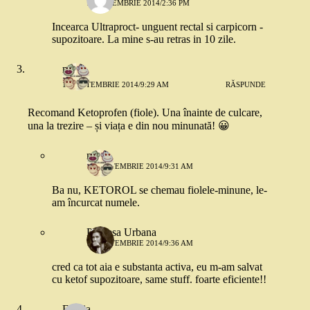
12 DECEMBRIE 2014/2:36 PM
Incearca Ultraproct- unguent rectal si carpicorn -
supozitoare. La mine s-au retras in 10 zile.
mara
10 SEPTEMBRIE 2014/9:29 AM
RĂSPUNDE
Recomand Ketoprofen (fiole). Una înainte de culcare,
una la trezire – și viața e din nou minunată! 😀
mara
10 SEPTEMBRIE 2014/9:31 AM
Ba nu, KETOROL se chemau fiolele-minune, le-
am încurcat numele.
Printesa Urbana
10 SEPTEMBRIE 2014/9:36 AM
cred ca tot aia e substanta activa, eu m-am salvat
cu ketof supozitoare, same stuff. foarte eficiente!!
Emilia