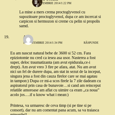
10 SEPTEMBRIE 2014/1:22 PM
La mine a mers crema proctoglyvenol cu
supozitoare proctoglyvenol, dupa ce am incercat si
carpicon si hermozon si creme cu pelin si propolis
samd.
Alina
10 SEPTEMBRIE 2014/1:34 PM
RĂSPUNDE
Eu am nascut natural bebe de 3600 si 52 cm. Fara
epiziotomie nu cred ca iesea asa usor. Nasterea a fost
super, deloc traumatizanta (am avut epidurala,ce-i
drept). Am avut vreo 3 fire pe afara, atat. Nu am avut
nici un fel de durere dupa, am stat in sezut de la inceput,
singura jena a fost din cauza firelor care se mai agatau
in tampon:) Dupa ce mi-a scos firele la 7 zile dadeam cu
aspiratorul prin casa de bunavoie…si cand am reinceput
relatiile amoroase am aflat cu uimire ca eram „ca noua”
acolo jos….if u know what i mean:)
Printesa, va urmaresc de ceva timp (si pe tine si pe
consort), dar nu am comentat pana acum, sa va traiasca
minunile!!