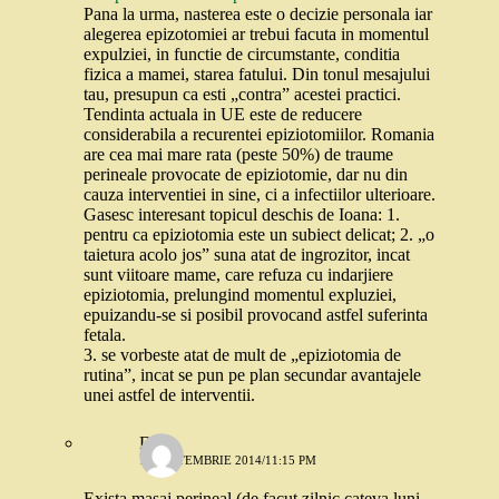
Pana la urma, nasterea este o decizie personala iar
alegerea epizotomiei ar trebui facuta in momentul
expulziei, in functie de circumstante, conditia
fizica a mamei, starea fatului. Din tonul mesajului
tau, presupun ca esti „contra” acestei practici.
Tendinta actuala in UE este de reducere
considerabila a recurentei epiziotomiilor. Romania
are cea mai mare rata (peste 50%) de traume
perineale provocate de epiziotomie, dar nu din
cauza interventiei in sine, ci a infectiilor ulterioare.
Gasesc interesant topicul deschis de Ioana: 1.
pentru ca epiziotomia este un subiect delicat; 2. „o
taietura acolo jos” suna atat de ingrozitor, incat
sunt viitoare mame, care refuza cu indarjiere
epiziotomia, prelungind momentul expluziei,
epuizandu-se si posibil provocand astfel suferinta
fetala.
3. se vorbeste atat de mult de „epiziotomia de
rutina”, incat se pun pe plan secundar avantajele
unei astfel de interventii.
DC
10 SEPTEMBRIE 2014/11:15 PM
Exista masaj perineal (de facut zilnic cateva luni