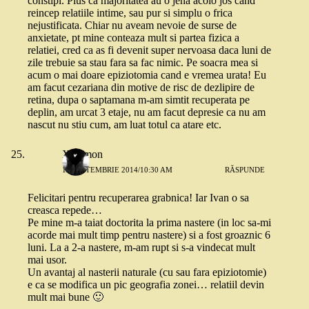
constipi. Plus ca majoritatea au o jena acolo jos cand
reincep relatiile intime, sau pur si simplu o frica
nejustificata. Chiar nu aveam nevoie de surse de
anxietate, pt mine conteaza mult si partea fizica a
relatiei, cred ca as fi devenit super nervoasa daca luni de
zile trebuie sa stau fara sa fac nimic. Pe soacra mea si
acum o mai doare epiziotomia cand e vremea urata! Eu
am facut cezariana din motive de risc de dezlipire de
retina, dupa o saptamana m-am simtit recuperata pe
deplin, am urcat 3 etaje, nu am facut depresie ca nu am
nascut nu stiu cum, am luat totul ca atare etc.
Xelomon
11 SEPTEMBRIE 2014/10:30 AM
RĂSPUNDE
Felicitari pentru recuperarea grabnica! Iar Ivan o sa
creasca repede…
Pe mine m-a taiat doctorita la prima nastere (in loc sa-mi
acorde mai mult timp pentru nastere) si a fost groaznic 6
luni. La a 2-a nastere, m-am rupt si s-a vindecat mult
mai usor.
Un avantaj al nasterii naturale (cu sau fara epiziotomie)
e ca se modifica un pic geografia zonei… relatiil devin
mult mai bune 🙂