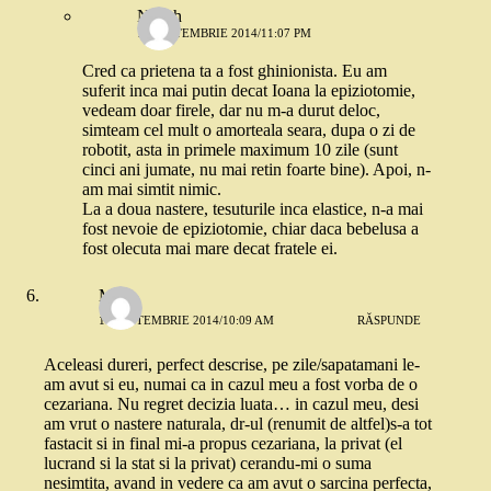
Nusch
12 SEPTEMBRIE 2014/11:07 PM
Cred ca prietena ta a fost ghinionista. Eu am
suferit inca mai putin decat Ioana la epiziotomie,
vedeam doar firele, dar nu m-a durut deloc,
simteam cel mult o amorteala seara, dupa o zi de
robotit, asta in primele maximum 10 zile (sunt
cinci ani jumate, nu mai retin foarte bine). Apoi, n-
am mai simtit nimic.
La a doua nastere, tesuturile inca elastice, n-a mai
fost nevoie de epiziotomie, chiar daca bebelusa a
fost olecuta mai mare decat fratele ei.
Mara
10 SEPTEMBRIE 2014/10:09 AM
RĂSPUNDE
Aceleasi dureri, perfect descrise, pe zile/sapatamani le-
am avut si eu, numai ca in cazul meu a fost vorba de o
cezariana. Nu regret decizia luata… in cazul meu, desi
am vrut o nastere naturala, dr-ul (renumit de altfel)s-a tot
fastacit si in final mi-a propus cezariana, la privat (el
lucrand si la stat si la privat) cerandu-mi o suma
nesimtita, avand in vedere ca am avut o sarcina perfecta,