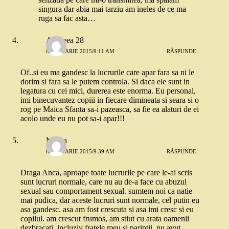
singura dar abia mai tarziu am ineles de ce ma
ruga sa fac asta…
Andreea 28
8 IANUARIE 2015/9:11 AM
RĂSPUNDE
Of..si eu ma gandesc la lucrurile care apar fara sa ni le
dorim si fara sa le putem controla. Si daca ele sunt in
legatura cu cei mici, durerea este enorma. Eu personal,
imi binecuvantez copiii in fiecare dimineata si seara si o
rog pe Maica Sfanta sa-i pazeasca, sa fie ea alaturi de ei
acolo unde eu nu pot sa-i apar!!!
Maura
8 IANUARIE 2015/9:39 AM
RĂSPUNDE
Draga Anca, aproape toate lucrurile pe care le-ai scris
sunt lucruri normale, care nu au de-a face cu abuzul
sexual sau comportament sexual. sumtem noi ca natie
mai pudica, dar aceste lucruri sunt normale, cel putin eu
asa gandesc. asa am fost crescuta si asa imi cresc si eu
copilul. am crescut frumos, am stiut cu arata oamenii
dezbracati, incluziv fratele meu si parintii, nu avut