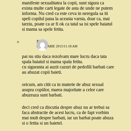
manifeste sexualitatea la copii, sunt sigura ca
exista multe carti legate de asta de unde ne putem
informa. Nu cred ca este ceva in neregula sa iti
speli copilul pana la aceasta varsta, doar ca, mai
tarziu, poate ca ar fi ok ca tatal sa isi spele baiatul
si mama sa spele fetita.
Robo
8 IANUARIE 2015/11:18 AM
pai nu stiu daca rezolvam mare lucru daca tata
spala baiatul si mama spala fetita.
cu siguranta ai auzit cazuri de pedofili barbati care
au abuzat copii baieti.
oricum, am citit ca in materie de abuz sexual
asupra copiilor, marea majoritate a celor care
abuzeaza sunt barbati.
deci cred ca discutia despre abuz nu ar trebui sa
faca abstractie de acest lucru, ca de fapt vorbim
mai mult despre barbati, iar un barbat poate abuza
si o fetita si un baietel.