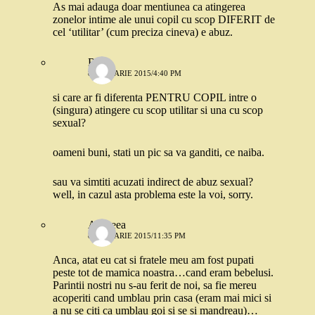
As mai adauga doar mentiunea ca atingerea
zonelor intime ale unui copil cu scop DIFERIT de
cel ‘utilitar’ (cum preciza cineva) e abuz.
Robo
8 IANUARIE 2015/4:40 PM
si care ar fi diferenta PENTRU COPIL intre o
(singura) atingere cu scop utilitar si una cu scop
sexual?
oameni buni, stati un pic sa va ganditi, ce naiba.
sau va simtiti acuzati indirect de abuz sexual?
well, in cazul asta problema este la voi, sorry.
Andreea
8 IANUARIE 2015/11:35 PM
Anca, atat eu cat si fratele meu am fost pupati
peste tot de mamica noastra…cand eram bebelusi.
Parintii nostri nu s-au ferit de noi, sa fie mereu
acoperiti cand umblau prin casa (eram mai mici si
a nu se citi ca umblau goi si se si mandreau)…