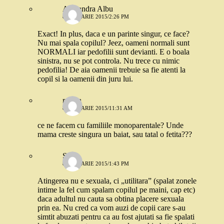
Alexandra Albu
8 IANUARIE 2015/2:26 PM
Exact! In plus, daca e un parinte singur, ce face?
Nu mai spala copilul? Jeez, oameni normali sunt
NORMALI iar pedofilii sunt devianti. E o boala
sinistra, nu se pot controla. Nu trece cu nimic
pedofilia! De aia oamenii trebuie sa fie atenti la
copil si la oamenii din juru lui.
raluca
8 IANUARIE 2015/11:31 AM
ce ne facem cu familiile monoparentale? Unde
mama creste singura un baiat, sau tatal o fetita???
Stefi
8 IANUARIE 2015/1:43 PM
Atingerea nu e sexuala, ci „utilitara” (spalat zonele
intime la fel cum spalam copilul pe maini, cap etc)
daca adultul nu cauta sa obtina placere sexuala
prin ea. Nu cred ca vom auzi de copii care s-au
simtit abuzati pentru ca au fost ajutati sa fie spalati