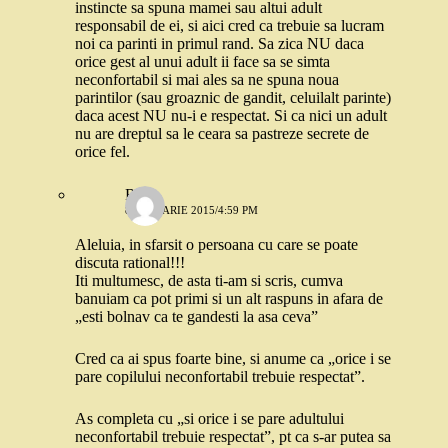
instincte sa spuna mamei sau altui adult
responsabil de ei, si aici cred ca trebuie sa lucram
noi ca parinti in primul rand. Sa zica NU daca
orice gest al unui adult ii face sa se simta
neconfortabil si mai ales sa ne spuna noua
parintilor (sau groaznic de gandit, celuilalt parinte)
daca acest NU nu-i e respectat. Si ca nici un adult
nu are dreptul sa le ceara sa pastreze secrete de
orice fel.
Robo
8 IANUARIE 2015/4:59 PM
Aleluia, in sfarsit o persoana cu care se poate
discuta rational!!!
Iti multumesc, de asta ti-am si scris, cumva
banuiam ca pot primi si un alt raspuns in afara de
„esti bolnav ca te gandesti la asa ceva”
Cred ca ai spus foarte bine, si anume ca „orice i se
pare copilului neconfortabil trebuie respectat”.
As completa cu „si orice i se pare adultului
neconfortabil trebuie respectat”, pt ca s-ar putea sa