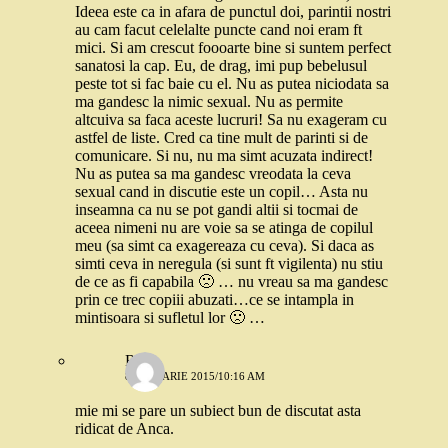
Ideea este ca in afara de punctul doi, parintii nostri
au cam facut celelalte puncte cand noi eram ft
mici. Si am crescut foooarte bine si suntem perfect
sanatosi la cap. Eu, de drag, imi pup bebelusul
peste tot si fac baie cu el. Nu as putea niciodata sa
ma gandesc la nimic sexual. Nu as permite
altcuiva sa faca aceste lucruri! Sa nu exageram cu
astfel de liste. Cred ca tine mult de parinti si de
comunicare. Si nu, nu ma simt acuzata indirect!
Nu as putea sa ma gandesc vreodata la ceva
sexual cand in discutie este un copil… Asta nu
inseamna ca nu se pot gandi altii si tocmai de
aceea nimeni nu are voie sa se atinga de copilul
meu (sa simt ca exagereaza cu ceva). Si daca as
simti ceva in neregula (si sunt ft vigilenta) nu stiu
de ce as fi capabila 🙁 … nu vreau sa ma gandesc
prin ce trec copiii abuzati…ce se intampla in
mintisoara si sufletul lor 🙁 …
Robo
8 IANUARIE 2015/10:16 AM
mie mi se pare un subiect bun de discutat asta
ridicat de Anca.