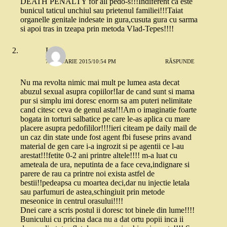
DEATH PENALTY for all pedo-s!!!Indiferent ca este
bunicul taticul unchiul sau prietenul familiei!!!Taiat
organelle genitale indesate in gura,cusuta gura cu sarma
si apoi tras in tzeapa prin metoda Vlad-Tepes!!!!
Lela
7 IANUARIE 2015/10:54 PM
RĂSPUNDE
Nu ma revolta nimic mai mult pe lumea asta decat
abuzul sexual asupra copiilor!Iar de cand sunt si mama
pur si simplu imi doresc enorm sa am puteri nelimitate
cand citesc ceva de genul asta!!!Am o imaginatie foarte
bogata in torturi salbatice pe care le-as aplica cu mare
placere asupra pedofililor!!!!ieri citeam pe daily mail de
un caz din state unde fost agent fbi fusese prins avand
material de gen care i-a ingrozit si pe agentii ce l-au
arestat!!!fetite 0-2 ani printre altele!!!! m-a luat cu
ameteala de ura, neputinta de a face ceva,indignare si
parere de rau ca printre noi exista astfel de
bestii!!pedeapsa cu moartea deci,dar nu injectie letala
sau parfumuri de astea,schingiuit prin metode
meseonice in centrul orasului!!!!
Dnei care a scris postul ii doresc tot binele din lume!!!!
Bunicului cu pricina daca nu a dat ortu popii inca ii