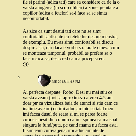
fie si parinti (adica tati) care sa considere ca de la o
varsta atingerea (in scop utilitar) a zonei genitale a
copiilor (adica a fetelor) sa-i faca sa se simta
neconfortabil.
As zice ca sunt destui tati care nu se simt
confortabil sa discute cu fetele lor despre menstra,
de exemplu. Eu m-as simti confortabil sa discut
despre asta, dar daca e vorba sa-i arate cineva cum
se monteaza tamponul, probabil as prefera sa o
faca maica-sa, desi cred ca ma pricep si eu.
:)))
Corina
8 IANUARIE 2015/11:18 PM
Ai perfecta dreptate, Robo. Desi nu mai stiu ce
varsta aveam (pot sa aproximez ca vreo 4-5 ani
doar ptr ca vizualizez baia de atunci si stiu cam ce
inatime aveam) eu imi aduc aminte ca tatal meu
imi facea dusul de seara si mi se parea foarte
curios si iesit din comun ca imi spunea sa ma spal
singura la fund/puta, pe cand mama nu facea asta.
Ii simteam cumva jena, imi aduc aminte de
senzatia pe care mi-o transmitea, ma spalam