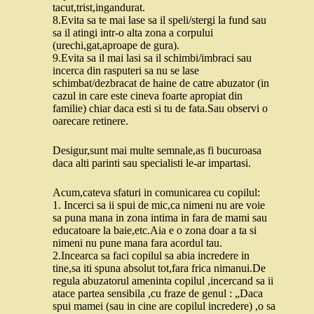
tacut,trist,ingandurat.
8.Evita sa te mai lase sa il speli/stergi la fund sau
sa il atingi intr-o alta zona a corpului
(urechi,gat,aproape de gura).
9.Evita sa il mai lasi sa il schimbi/imbraci sau
incerca din rasputeri sa nu se lase
schimbat/dezbracat de haine de catre abuzator (in
cazul in care este cineva foarte apropiat din
familie) chiar daca esti si tu de fata.Sau observi o
oarecare retinere.
Desigur,sunt mai multe semnale,as fi bucuroasa
daca alti parinti sau specialisti le-ar impartasi.
Acum,cateva sfaturi in comunicarea cu copilul:
1. Incerci sa ii spui de mic,ca nimeni nu are voie
sa puna mana in zona intima in fara de mami sau
educatoare la baie,etc.Aia e o zona doar a ta si
nimeni nu pune mana fara acordul tau.
2.Incearca sa faci copilul sa abia incredere in
tine,sa iti spuna absolut tot,fara frica nimanui.De
regula abuzatorul ameninta copilul ,incercand sa ii
atace partea sensibila ,cu fraze de genul : „Daca
spui mamei (sau in cine are copilul incredere) ,o sa