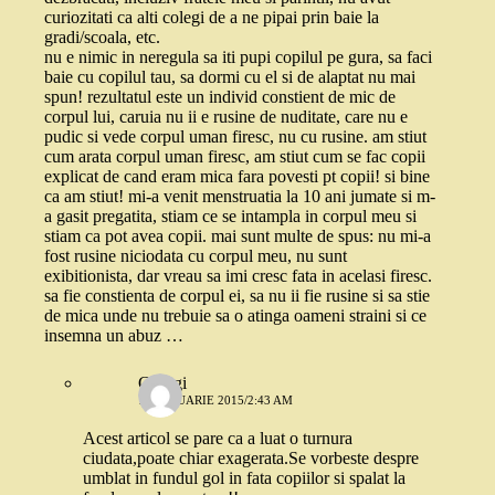
curiozitati ca alti colegi de a ne pipai prin baie la
gradi/scoala, etc.
nu e nimic in neregula sa iti pupi copilul pe gura, sa faci
baie cu copilul tau, sa dormi cu el si de alaptat nu mai
spun! rezultatul este un individ constient de mic de
corpul lui, caruia nu ii e rusine de nuditate, care nu e
pudic si vede corpul uman firesc, nu cu rusine. am stiut
cum arata corpul uman firesc, am stiut cum se fac copii
explicat de cand eram mica fara povesti pt copii! si bine
ca am stiut! mi-a venit menstruatia la 10 ani jumate si m-
a gasit pregatita, stiam ce se intampla in corpul meu si
stiam ca pot avea copii. mai sunt multe de spus: nu mi-a
fost rusine niciodata cu corpul meu, nu sunt
exibitionista, dar vreau sa imi cresc fata in acelasi firesc.
sa fie constienta de corpul ei, sa nu ii fie rusine si sa stie
de mica unde nu trebuie sa o atinga oameni straini si ce
insemna un abuz …
Georgi
10 IANUARIE 2015/2:43 AM
Acest articol se pare ca a luat o turnura
ciudata,poate chiar exagerata.Se vorbeste despre
umblat in fundul gol in fata copiilor si spalat la