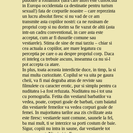
pudoare a romanilor (tara care altfel este cunoscuta
in Europa occidentala ca destinatie pentru turism
sexual!) fata de corpurile noastre – care reprezinta
un lucru absolut firesc si nu vad de ce am
transmite asta copiilor nostri: ca ne rusinam de
propriul corp si nu dorim sa fie vazut de altii (asta
intr-un cadru conventional, in care asta este
acceptat, cum ar fi dusurile comune sau
vestiarele). Stima de sine de mai tarziu – chiar si
cea actuala a copiilor, are mare legatura cu
perceptia pe care o au despre propriul corp. Daca
ei inteleg ca trebuie ascuns, inseamna ca nu si-l
pot accepta ca atare.
In plus, toata aceasta interdictie duce, in timp, la si
mai multa curiozitate. Copilul se va uita pe gaura
cheii, va fi mai degraba atras de reviste sau
filmulete cu caracter erotic, pur si simplu pentru ca
nuditatea i-a fost refuzata. Nuditatea nu-i tot una
cu pornografia. Fetita din vestiarul barbatilor va
vedea, poate, corpuri goale de barbati, cum baiatul
din vestiarele femeilor va vedea corpuri goale de
femei. In majoritatea tarilor asa zis civilizate asta
este firesc: vestiarele sunt comune, saunele la fel,
ba mai mult, ti se interzice sa porti costum de baie.
Sigur, copiii nu intra in saune, dar vestiarele tot