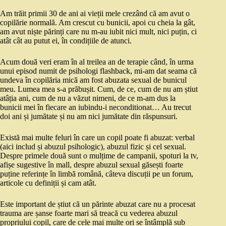
Am trăit primii 30 de ani ai vieții mele crezând că am avut o
copilărie normală. Am crescut cu bunicii, apoi cu cheia la gât,
am avut niște părinți care nu m-au iubit nici mult, nici puțin, ci
atât cât au putut ei, în condițiile de atunci.
Acum două veri eram în al treilea an de terapie când, în urma
unui episod numit de psihologi flashback, mi-am dat seama că
undeva în copilăria mică am fost abuzata sexual de bunicul
meu. Lumea mea s-a prăbușit. Cum, de ce, cum de nu am știut
atâția ani, cum de nu a văzut nimeni, de ce m-am dus la
bunicii mei în fiecare an iubindu-i neconditionat… Au trecut
doi ani și jumătate și nu am nici jumătate din răspunsuri.
Există mai multe feluri în care un copil poate fi abuzat: verbal
(aici includ și abuzul psihologic), abuzul fizic și cel sexual.
Despre primele două sunt o mulțime de campanii, spoturi la tv,
afișe sugestive în mall, despre abuzul sexual găsești foarte
puține referințe în limbă română, câteva discuții pe un forum,
articole cu definiții și cam atât.
Este important de știut că un părinte abuzat care nu a procesat
trauma are șanse foarte mari să treacă cu vederea abuzul
propriului copil, care de cele mai multe ori se întâmplă sub