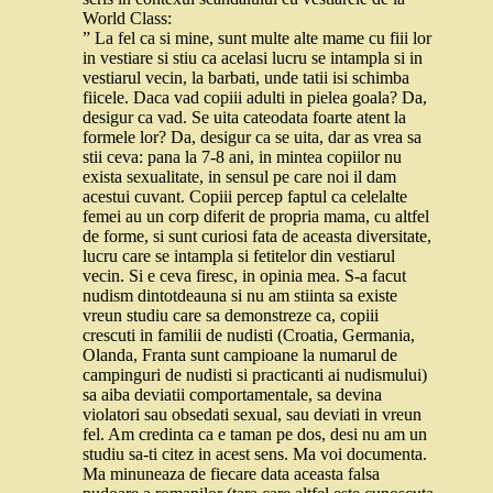
World Class:
” La fel ca si mine, sunt multe alte mame cu fiii lor
in vestiare si stiu ca acelasi lucru se intampla si in
vestiarul vecin, la barbati, unde tatii isi schimba
fiicele. Daca vad copiii adulti in pielea goala? Da,
desigur ca vad. Se uita cateodata foarte atent la
formele lor? Da, desigur ca se uita, dar as vrea sa
stii ceva: pana la 7-8 ani, in mintea copiilor nu
exista sexualitate, in sensul pe care noi il dam
acestui cuvant. Copiii percep faptul ca celelalte
femei au un corp diferit de propria mama, cu altfel
de forme, si sunt curiosi fata de aceasta diversitate,
lucru care se intampla si fetitelor din vestiarul
vecin. Si e ceva firesc, in opinia mea. S-a facut
nudism dintotdeauna si nu am stiinta sa existe
vreun studiu care sa demonstreze ca, copiii
crescuti in familii de nudisti (Croatia, Germania,
Olanda, Franta sunt campioane la numarul de
campinguri de nudisti si practicanti ai nudismului)
sa aiba deviatii comportamentale, sa devina
violatori sau obsedati sexual, sau deviati in vreun
fel. Am credinta ca e taman pe dos, desi nu am un
studiu sa-ti citez in acest sens. Ma voi documenta.
Ma minuneaza de fiecare data aceasta falsa