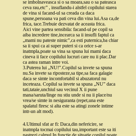
se imbolnaveasca si o sa moara,sau o sa pateasca
ceva rau,etc” , insuflandu-i alstfel copilului starea
de vina si facand-ul sa creada ca daca
spune,persoana va pati ceva din vina lui.Asa ca,de
frica, tace.Trebuie dezvatat de aceasta frica.
Aici vine partea sensibila: facand-ul pe copil sa
aiba incredere tine,incearca sa ii insufli faptul ca
„mami nu pateste nimic”,ca esti puternica,ba chiar
sa ii spui ca ai super puteri si ca orice s-ar
inatmpla,poate sa vina sa spuna lui mami daca
cineva ii face copilului lucruri care nu ii plac.Dar
ca astea raman intre voi.
3.Puterea lui „NU!”.Copilul sa invete sa spuna
nu.Sa invete sa riposteze,sa tipe,sa faca galagie
daca se simte incomfortabil si abuzatorul nu
inceteaza. Copilul sa invete sa spuna „NU” daca
tati,tataie,unchiul sau vecinul X ii pune
mana/saruta/linge nu stiu unde si nu ii place/nu
vrea/se simte in nesiguranta (repet,una este
spalatul firesc si alta este sa atingi zonele intime
intr-un alt mod).
4.Ultimul sfat ar fi: Daca,din nefericire, se
inatmpla tocmai copilului tau,important este sa iti
pastrezi calmul.In functie de situatie,copilul poate