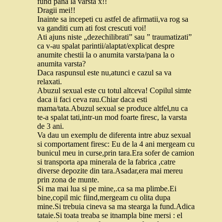
fund pana la varsta x!!
Dragii mei!!
Inainte sa incepeti cu astfel de afirmatii,va rog sa
va ganditi cum ati fost crescuti voi!
Ati ajuns niste „dezechilibrati” sau ” traumatizati”
ca v-au spalat parintii/alaptat/explicat despre
anumite chestii la o anumita varsta/pana la o
anumita varsta?
Daca raspunsul este nu,atunci e cazul sa va
relaxati.
Abuzul sexual este cu totul altceva! Copilul simte
daca ii faci ceva rau.Chiar daca esti
mama/tata.Abuzul sexual se produce altfel,nu ca
te-a spalat tati,intr-un mod foarte firesc, la varsta
de 3 ani.
Va dau un exemplu de diferenta intre abuz sexual
si comportament firesc: Eu de la 4 ani mergeam cu
bunicul meu in curse,prin tara.Era sofer de camion
si transporta apa minerala de la fabrica ,catre
diverse depozite din tara.Asadar,era mai mereu
prin zona de munte.
Si ma mai lua si pe mine,.ca sa ma plimbe.Ei
bine,copil mic fiind,mergeam cu olita dupa
mine.Si trebuia cineva sa ma stearga la fund.Adica
tataie.Si toata treaba se itnampla bine mersi : el