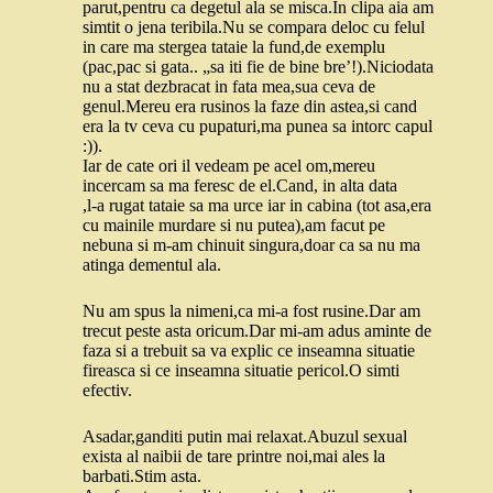
parut,pentru ca degetul ala se misca.In clipa aia am
simtit o jena teribila.Nu se compara deloc cu felul
in care ma stergea tataie la fund,de exemplu
(pac,pac si gata.. „sa iti fie de bine bre’!).Niciodata
nu a stat dezbracat in fata mea,sua ceva de
genul.Mereu era rusinos la faze din astea,si cand
era la tv ceva cu pupaturi,ma punea sa intorc capul
:)).
Iar de cate ori il vedeam pe acel om,mereu
incercam sa ma feresc de el.Cand, in alta data
,l-a rugat tataie sa ma urce iar in cabina (tot asa,era
cu mainile murdare si nu putea),am facut pe
nebuna si m-am chinuit singura,doar ca sa nu ma
atinga dementul ala.
Nu am spus la nimeni,ca mi-a fost rusine.Dar am
trecut peste asta oricum.Dar mi-am adus aminte de
faza si a trebuit sa va explic ce inseamna situatie
fireasca si ce inseamna situatie pericol.O simti
efectiv.
Asadar,ganditi putin mai relaxat.Abuzul sexual
exista al naibii de tare printre noi,mai ales la
barbati.Stim asta.