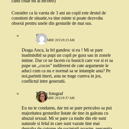
cand chiar nu ai incotro)
Consider ca la varsta de 3 ani un copil este destul de
constient de situatie,va tine minte si poate dezvolta
obsesii pentru unele din gesturile de mai sus.
flori
8 IANUARIE 2015/9:23 AM
Draga Anca, la fel gandesc si eu ! Mi se pare
inadmisibil sa pupi un copil pe gura sau in zonele
intime. Dar ce ne facem cu bunicii care vor si ei sa
pupe un „cocos” indiferent de cate argumente le
aduci cum ca nu e normal sa se intample asta? Pe
noi,parintii tineri, asta ne trage cumva in jos,
conflictul intre generatii.
Mama fotograf
8 IANUARIE 2015/9:37 AM
Eu nu te condamn, dar mi se pare periculos sa pui
majoritatea gesturilor listate de tine in galeata cu
abuzul sexual. Mi se pare ca multe din ele sunt
naturale si felul in care sunt vazute tine mai
degraba de cutume ale societatii noastre, perceptia