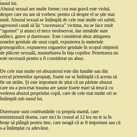
nasul lui.
Abuzul sexual are multe forme; cea mai gravă este violul,
despre care nu am să vorbesc pentru că despre el se știe mai
mult. Abuzul sexual se întâmplă de cele mai multe ori subtil,
agresorul caută să își “cucereasca” victima, nu se face mult
“zgomot” și atunci el trece neobservat, dar urmările sunt
adânci, grave și dureroase. Este considerat abuz atingerea
zonelor genitale ale unui copil, expunerea la materiale
pornografice, expunerea organelor genitale în scopul obținerii
de plăcere sexuală, masturbarea în fața copiilor. Penetrarea nu
este necesară pentru a fi considerat un abuz.
De cele mai multe ori abuzatorul este din familie sau din
cercul prietenilor apropiați, foarte rar se întâmplă că acesta să
fie un străin. Și este important de știut că un părinte abuzat
care nu a procesat trauma are șanse foarte mari să treacă cu
vederea abuzul propriului copil, care de cele mai multe ori se
întâmplă sub nasul lui.
Dureroase sunt confruntările cu propria mamă, care
minimizează drama, care nici în ceasul al 12 lea nu te ia în
brațe să plângă pentru tine, care neagă că ar fi important sau că
s-a întâmplat cu adevărat.