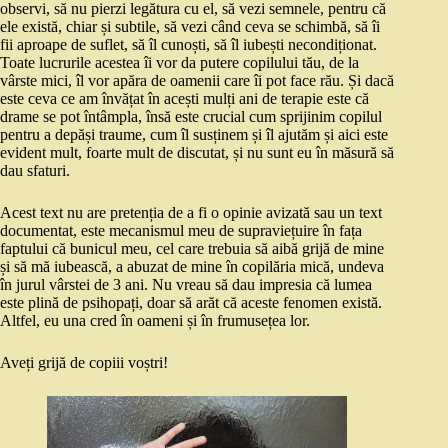
observi, să nu pierzi legătura cu el, să vezi semnele, pentru că
ele există, chiar și subtile, să vezi când ceva se schimbă, să îi
fii aproape de suflet, să îl cunoști, să îl iubești necondiționat.
Toate lucrurile acestea îi vor da putere copilului tău, de la
vârste mici, îl vor apăra de oamenii care îi pot face rău. Și dacă
este ceva ce am învățat în acești mulți ani de terapie este că
drame se pot întâmpla, însă este crucial cum sprijinim copilul
pentru a depăși traume, cum îl susținem și îl ajutăm și aici este
evident mult, foarte mult de discutat, și nu sunt eu în măsură să
dau sfaturi.
Acest text nu are pretenția de a fi o opinie avizată sau un text
documentat, este mecanismul meu de supraviețuire în fața
faptului că bunicul meu, cel care trebuia să aibă grijă de mine
și să mă iubească, a abuzat de mine în copilăria mică, undeva
în jurul vârstei de 3 ani. Nu vreau să dau impresia că lumea
este plină de psihopați, doar să arăt că aceste fenomen există.
Altfel, eu una cred în oameni și în frumusețea lor.
Aveți grijă de copiii voștri!