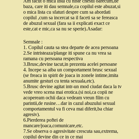
Am facut o mica lista cu niste chestii oarecum,de
baza, care iti dau semnale,ca copilul este abuzat,si
o mica lista cu sfaturi despre cum sa abordati
copilul ,cum sa incercat sa il faceti sa se fereasca
de abuzul sexual (fara sa ii explicati exact ce
este,cat e mic,ca sa nu se sperie).Asadar:
Semnale :
1. Copilul cauta sa stea departe de acea persoana
2.Se intristeaza/plange iti spune ca nu vrea sa
ramana cu persoana respectiva
3.Brusc,devine tacut,in prezenta acelei persoane
4. Incepe sa aiba un comportament brusc sexual
(se freaca in spirit de joaca in zonele intime,imita
anumite gesturi cu tenta sexuala,etc).
5.Brusc devine agitat intr-un mod ciudat daca la tv
vede vreo scena mai erotica.(si noi,ca copii ne
acopeream ochii daca vedeam vreun film cu
parintii,de rusine…dar in cazul abuzului sexual
comportamentul va fi ceva mai diferit,ba chiar
agresiv).
6.Pierderea poftei de
mancare/joaca,comunicare,etc.
7.Se observa o agresivitate crescuta sau,extrema,
copilul devine din ce in ce mai