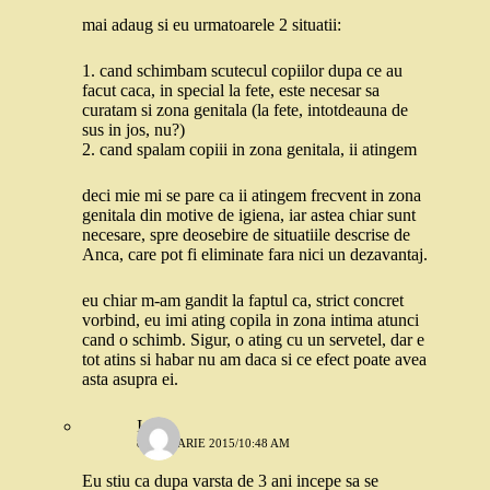
mai adaug si eu urmatoarele 2 situatii:
1. cand schimbam scutecul copiilor dupa ce au
facut caca, in special la fete, este necesar sa
curatam si zona genitala (la fete, intotdeauna de
sus in jos, nu?)
2. cand spalam copiii in zona genitala, ii atingem
deci mie mi se pare ca ii atingem frecvent in zona
genitala din motive de igiena, iar astea chiar sunt
necesare, spre deosebire de situatiile descrise de
Anca, care pot fi eliminate fara nici un dezavantaj.
eu chiar m-am gandit la faptul ca, strict concret
vorbind, eu imi ating copila in zona intima atunci
cand o schimb. Sigur, o ating cu un servetel, dar e
tot atins si habar nu am daca si ce efect poate avea
asta asupra ei.
Ioana
8 IANUARIE 2015/10:48 AM
Eu stiu ca dupa varsta de 3 ani incepe sa se