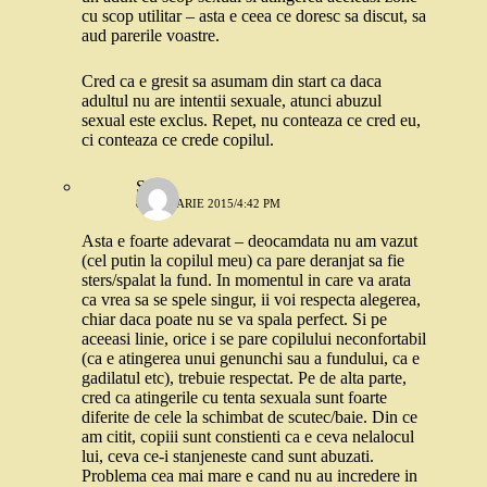
cu scop utilitar – asta e ceea ce doresc sa discut, sa
aud parerile voastre.
Cred ca e gresit sa asumam din start ca daca
adultul nu are intentii sexuale, atunci abuzul
sexual este exclus. Repet, nu conteaza ce cred eu,
ci conteaza ce crede copilul.
Stefi
8 IANUARIE 2015/4:42 PM
Asta e foarte adevarat – deocamdata nu am vazut
(cel putin la copilul meu) ca pare deranjat sa fie
sters/spalat la fund. In momentul in care va arata
ca vrea sa se spele singur, ii voi respecta alegerea,
chiar daca poate nu se va spala perfect. Si pe
aceeasi linie, orice i se pare copilului neconfortabil
(ca e atingerea unui genunchi sau a fundului, ca e
gadilatul etc), trebuie respectat. Pe de alta parte,
cred ca atingerile cu tenta sexuala sunt foarte
diferite de cele la schimbat de scutec/baie. Din ce
am citit, copiii sunt constienti ca e ceva nelalocul
lui, ceva ce-i stanjeneste cand sunt abuzati.
Problema cea mai mare e cand nu au incredere in