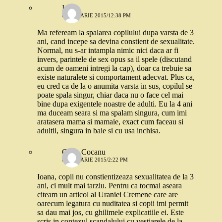
Ioana
8 IANUARIE 2015/12:38 PM
Ma refeream la spalarea copilului dupa varsta de 3
ani, cand incepe sa devina constient de sexualitate.
Normal, nu s-ar intampla nimic nici daca ar fi
invers, parintele de sex opus sa il spele (discutand
acum de oameni intregi la cap), doar ca trebuie sa
existe naturalete si comportament adecvat. Plus ca,
eu cred ca de la o anumita varsta in sus, copilul se
poate spala singur, chiar daca nu o face cel mai
bine dupa exigentele noastre de adulti. Eu la 4 ani
ma duceam seara si ma spalam singura, cum imi
aratasera mama si mamaie, exact cum faceau si
adultii, singura in baie si cu usa inchisa.
Crina Cocanu
8 IANUARIE 2015/2:22 PM
Ioana, copii nu constientizeaza sexualitatea de la 3
ani, ci mult mai tarziu. Pentru ca tocmai aseara
citeam un articol al Uraniei Cremene care are
oarecum legatura cu nuditatea si copii imi permit
sa dau mai jos, cu ghilimele explicatiile ei. Este
scris in contexul scandalului cu vestiarele de la