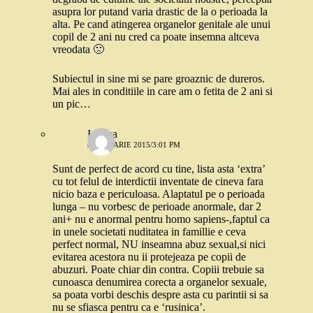
asupra lor putand varia drastic de la o perioada la
alta. Pe cand atingerea organelor genitale ale unui
copil de 2 ani nu cred ca poate insemna altceva
vreodata 🙁
Subiectul in sine mi se pare groaznic de dureros.
Mai ales in conditiile in care am o fetita de 2 ani si
un pic…
Ionuca
8 IANUARIE 2015/3:01 PM
Sunt de perfect de acord cu tine, lista asta ‘extra’
cu tot felul de interdictii inventate de cineva fara
nicio baza e periculoasa. Alaptatul pe o perioada
lunga – nu vorbesc de perioade anormale, dar 2
ani+ nu e anormal pentru homo sapiens-,faptul ca
in unele societati nuditatea in famillie e ceva
perfect normal, NU inseamna abuz sexual,si nici
evitarea acestora nu ii protejeaza pe copii de
abuzuri. Poate chiar din contra. Copiii trebuie sa
cunoasca denumirea corecta a organelor sexuale,
sa poata vorbi deschis despre asta cu parintii si sa
nu se sfiasca pentru ca e ‘rusinica’.