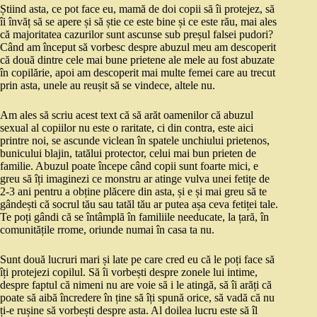
Știind asta, ce pot face eu, mamă de doi copii să îi protejez, să
îi învăț să se apere și să știe ce este bine și ce este rău, mai ales
că majoritatea cazurilor sunt ascunse sub preșul falsei pudori?
Când am început să vorbesc despre abuzul meu am descoperit
că două dintre cele mai bune prietene ale mele au fost abuzate
în copilărie, apoi am descoperit mai multe femei care au trecut
prin asta, unele au reușit să se vindece, altele nu.
Am ales să scriu acest text că să arăt oamenilor că abuzul
sexual al copiilor nu este o raritate, ci din contra, este aici
printre noi, se ascunde viclean în spatele unchiului prietenos,
bunicului blajin, tatălui protector, celui mai bun prieten de
familie. Abuzul poate începe când copii sunt foarte mici, e
greu să îți imaginezi ce monstru ar atinge vulva unei fetițe de
2-3 ani pentru a obține plăcere din asta, și e și mai greu să te
gândești că socrul tău sau tatăl tău ar putea așa ceva fetiței tale.
Te poți gândi că se întâmplă în familiile needucate, la țară, în
comunitățile rrome, oriunde numai în casa ta nu.
Sunt două lucruri mari și late pe care cred eu că le poți face să
îți protejezi copilul. Să îi vorbești despre zonele lui intime,
despre faptul că nimeni nu are voie să i le atingă, să îi arăți că
poate să aibă încredere în ține să îți spună orice, să vadă că nu
ți-e rușine să vorbești despre asta. Al doilea lucru este să îl