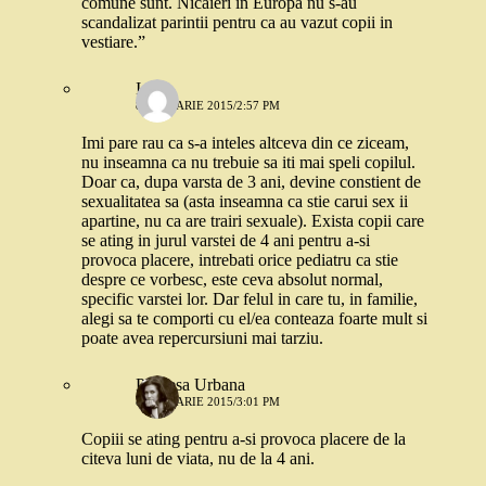
comune sunt. Nicaieri in Europa nu s-au
scandalizat parintii pentru ca au vazut copii in
vestiare.”
Ioana
8 IANUARIE 2015/2:57 PM
Imi pare rau ca s-a inteles altceva din ce ziceam,
nu inseamna ca nu trebuie sa iti mai speli copilul.
Doar ca, dupa varsta de 3 ani, devine constient de
sexualitatea sa (asta inseamna ca stie carui sex ii
apartine, nu ca are trairi sexuale). Exista copii care
se ating in jurul varstei de 4 ani pentru a-si
provoca placere, intrebati orice pediatru ca stie
despre ce vorbesc, este ceva absolut normal,
specific varstei lor. Dar felul in care tu, in familie,
alegi sa te comporti cu el/ea conteaza foarte mult si
poate avea repercursiuni mai tarziu.
Printesa Urbana
8 IANUARIE 2015/3:01 PM
Copiii se ating pentru a-si provoca placere de la
citeva luni de viata, nu de la 4 ani.