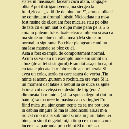
statea in masina,eu faceam caca afara, langa,pe
olita.Apoi il strigam,venea,ma stergea la
fund,zicea : „sa iti fie de bine bre’!”, arunca olita si
ne continuam drumul linistiti.Nicioadata nu mi-a
fost rusine de el,cat am fost mica,sa stau pe olita
de fata cu el(am luat-o dupa mine pana pe la 5-6
ani..nu puteam folosi toatelete,ma inhibau si asa ca
ma simteam bine cu olita mea ).Ma simteam
normal,in siguranta.Ba chiar plangeam cand nu
ma lasa mamaie sa plec cu el.
Asta a fost exemplu de comportament normal.
Acum sa va dau un exemplu unde am simtit un
abuz (de altfel si singurul):Eram tot asa,culmea,tot
cu tataie plecata la o fabrica de apa minerala.Si
avea un coleg acolo cu care statea de vorba .Tin
minte si acum ,purtam o rochita,ca era vara.Si la
un moment dat tataie a trebuit sa se duca sa ajute
la incarcat navete,si era destul de frig (era 7
dimineata’la munte…).si i-a spus colegului (tot un
batran) sa ma urce in masina ca o sa inghet.Eu
fiind mica ,nu ajungeam trepte ca sa ma pot urca
in cabina singura.Si ma ia libidinosul ala,si m-a
ridicat cu o mana sub fund si una in jurul taliei..ei
bine,am simtit degetul lui,in timp ce ma urca,cum
incerca sa patrunda prin chilot.Si nu mi s-a