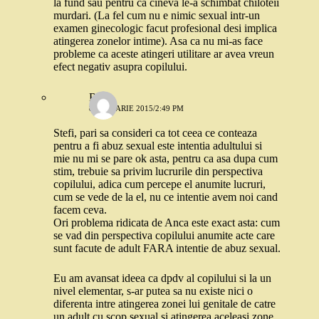
la fund sau pentru ca cineva le-a schimbat chiloteii
murdari. (La fel cum nu e nimic sexual intr-un
examen ginecologic facut profesional desi implica
atingerea zonelor intime). Asa ca nu mi-as face
probleme ca aceste atingeri utilitare ar avea vreun
efect negativ asupra copilului.
Robo
8 IANUARIE 2015/2:49 PM
Stefi, pari sa consideri ca tot ceea ce conteaza
pentru a fi abuz sexual este intentia adultului si
mie nu mi se pare ok asta, pentru ca asa dupa cum
stim, trebuie sa privim lucrurile din perspectiva
copilului, adica cum percepe el anumite lucruri,
cum se vede de la el, nu ce intentie avem noi cand
facem ceva.
Ori problema ridicata de Anca este exact asta: cum
se vad din perspectiva copilului anumite acte care
sunt facute de adult FARA intentie de abuz sexual.
Eu am avansat ideea ca dpdv al copilului si la un
nivel elementar, s-ar putea sa nu existe nici o
diferenta intre atingerea zonei lui genitale de catre
un adult cu scop sexual si atingerea aceleasi zone