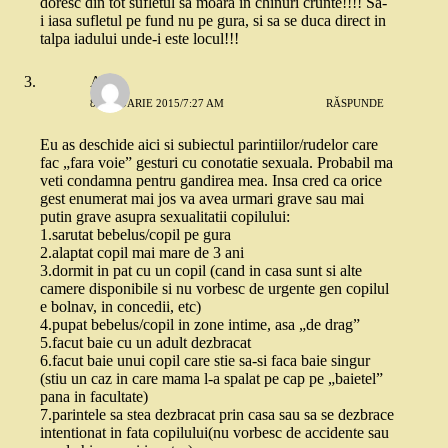
doresc din tot sufletul sa moara in chinuri crunte!!!! Sa-
i iasa sufletul pe fund nu pe gura, si sa se duca direct in
talpa iadului unde-i este locul!!!
Anca
8 IANUARIE 2015/7:27 AM
RĂSPUNDE
Eu as deschide aici si subiectul parintiilor/rudelor care
fac „fara voie” gesturi cu conotatie sexuala. Probabil ma
veti condamna pentru gandirea mea. Insa cred ca orice
gest enumerat mai jos va avea urmari grave sau mai
putin grave asupra sexualitatii copilului:
1.sarutat bebelus/copil pe gura
2.alaptat copil mai mare de 3 ani
3.dormit in pat cu un copil (cand in casa sunt si alte
camere disponibile si nu vorbesc de urgente gen copilul
e bolnav, in concedii, etc)
4.pupat bebelus/copil in zone intime, asa „de drag”
5.facut baie cu un adult dezbracat
6.facut baie unui copil care stie sa-si faca baie singur
(stiu un caz in care mama l-a spalat pe cap pe „baietel”
pana in facultate)
7.parintele sa stea dezbracat prin casa sau sa se dezbrace
intentionat in fata copilului(nu vorbesc de accidente sau