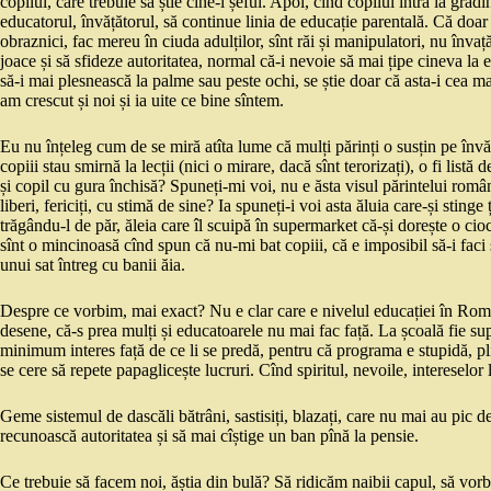
copilul, care trebuie să știe cine-i șeful. Apoi, cînd copilul intră la grădin
educatorul, învățătorul, să continue linia de educație parentală. Că doar
obraznici, fac mereu în ciuda adulților, sînt răi și manipulatori, nu înva
joace și să sfideze autoritatea, normal că-i nevoie să mai țipe cineva la e
să-i mai plesnească la palme sau peste ochi, se știe doar că asta-i cea m
am crescut și noi și ia uite ce bine sîntem.
Eu nu înțeleg cum de se miră atîta lume că mulți părinți o susțin pe învăț
copiii stau smirnă la lecții (nici o mirare, dacă sînt terorizați), o fi list
și copil cu gura închisă? Spuneți-mi voi, nu e ăsta visul părintelui rom
liberi, fericiți, cu stimă de sine? Ia spuneți-i voi asta ăluia care-și stinge
trăgându-l de păr, ăleia care îl scuipă în supermarket că-și dorește o ci
sînt o mincinoasă cînd spun că nu-mi bat copiii, că e imposibil să-i faci
unui sat întreg cu banii ăia.
Despre ce vorbim, mai exact? Nu e clar care e nivelul educației în Români
desene, că-s prea mulți și educatoarele nu mai fac față. La școală fie sup
minimum interes față de ce li se predă, pentru că programa e stupidă, plict
se cere să repete papaglicește lucruri. Cînd spiritul, nevoile, intereselor l
Geme sistemul de dascăli bătrâni, sastisiți, blazați, care nu mai au pic de
recunoască autoritatea și să mai cîștige un ban pînă la pensie.
Ce trebuie să facem noi, ăștia din bulă? Să ridicăm naibii capul, să vor