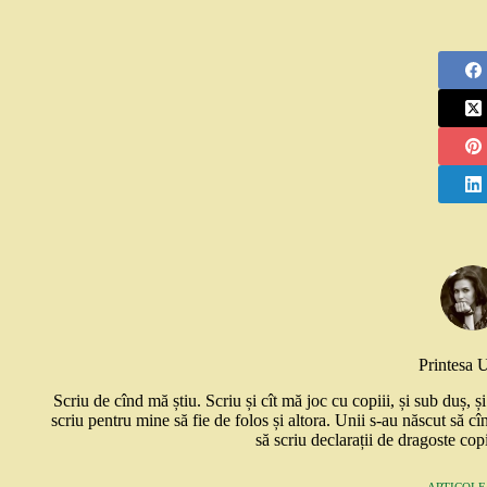
Printesa 
Scriu de cînd mă știu. Scriu și cît mă joc cu copiii, și sub duș, 
scriu pentru mine să fie de folos și altora. Unii s-au născut să cî
să scriu declarații de dragoste copi
ARTICOLE: