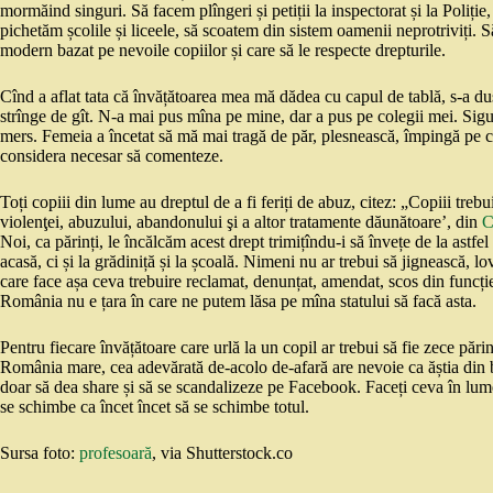
mormăind singuri. Să facem plîngeri și petiții la inspectorat și la Poliție
pichetăm școlile și liceele, să scoatem din sistem oamenii neprotriviți. S
modern bazat pe nevoile copiilor și care să le respecte drepturile.
Cînd a aflat tata că învățătoarea mea mă dădea cu capul de tablă, s-a d
strînge de gît. N-a mai pus mîna pe mine, dar a pus pe colegii mei. Sig
mers. Femeia a încetat să mă mai tragă de păr, plesnească, împingă pe c
considera necesar să comenteze.
Toți copiii din lume au dreptul de a fi feriți de abuz, citez: „Copiii tre
violenţei, abuzului, abandonului şi a altor tratamente dăunătoare’, din
C
Noi, ca părinți, le încălcăm acest drept trimițîndu-i să învețe de la astfe
acasă, ci și la grădiniță și la școală. Nimeni nu ar trebui să jignească, l
care face așa ceva trebuire reclamat, denunțat, amendat, scos din funcție,
România nu e țara în care ne putem lăsa pe mîna statului să facă asta.
Pentru fiecare învățătoare care urlă la un copil ar trebui să fie zece păr
România mare, cea adevărată de-acolo de-afară are nevoie ca ăștia din bul
doar să dea share și să se scandalizeze pe Facebook. Faceți ceva în lume
se schimbe ca încet încet să se schimbe totul.
Sursa foto:
profesoară
, via Shutterstock.co