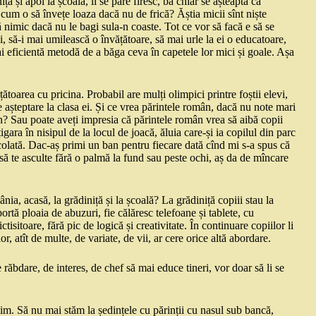
iță și apoi la școală, li se pare firesc, ba chiar se așteaptă ca
 cum o să învețe loaza dacă nu de frică? Ăștia micii sînt niște
ță nimic dacă nu le bagi sula-n coaste. Tot ce vor să facă e să se
i, să-i mai umilească o învățătoare, să mai urle la ei o educatoare,
ai eficientă metodă de a băga ceva în capetele lor mici și goale. Așa
ătoarea cu pricina. Probabil are mulți olimpici printre foștii elevi,
ă de așteptare la clasa ei. Și ce vrea părintele român, dacă nu note mari
ân? Sau poate aveți impresia că părintele român vrea să aibă copii
 țigara în nisipul de la locul de joacă, ăluia care-și ia copilul din parc
ocolată. Dac-aș primi un ban pentru fiecare dată cînd mi s-a spus că
 să te asculte fără o palmă la fund sau peste ochi, aș da de mîncare
a, acasă, la grădiniță și la școală? La grădiniță copiii stau la
ortă ploaia de abuzuri, fie călăresc telefoane și tablete, cu
isitoare, fără pic de logică și creativitate. În continuare copiilor li
or, atît de multe, de variate, de vii, ar cere orice altă abordare.
 răbdare, de interes, de chef să mai educe tineri, vor doar să li se
bim. Să nu mai stăm la ședințele cu părinții cu nasul sub bancă,