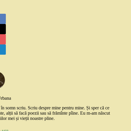
Urbana
și în somn scriu. Scriu despre mine pentru mine. Și sper că ce
nte, alții să facă poezii sau să frămînte pîine. Eu m-am născut
ilor mei și vieții noastre pline.
 4433