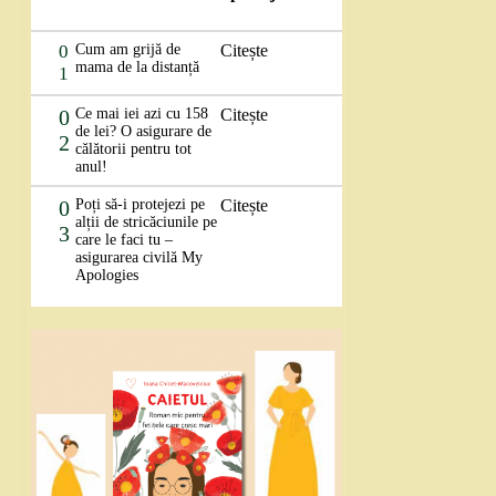
0
Cum am grijă de
Citește
mama de la distanță
1
0
Ce mai iei azi cu 158
Citește
de lei? O asigurare de
2
călătorii pentru tot
anul!
0
Poți să-i protejezi pe
Citește
alții de stricăciunile pe
3
care le faci tu –
asigurarea civilă My
Apologies