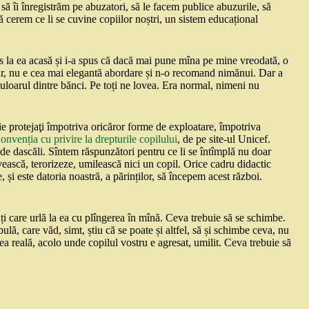
, să îi înregistrăm pe abuzatori, să le facem publice abuzurile, să
ă cerem ce li se cuvine copiilor noștri, un sistem educațional
us la ea acasă și i-a spus că dacă mai pune mîna pe mine vreodată, o
ur, nu e cea mai elegantă abordare și n-o recomand nimănui. Dar a
uloarul dintre bănci. Pe toți ne lovea. Era normal, nimeni nu
buie protejaţi împotriva oricăror forme de exploatare, împotriva
onvenția cu privire la drepturile copilului
, de pe site-ul Unicef.
l de dascăli. Sîntem răspunzători pentru ce li se întîmplă nu doar
ovească, terorizeze, umilească nici un copil. Orice cadru didactic
 și este datoria noastră, a părinților, să începem acest război.
inți care urlă la ea cu plîngerea în mînă. Ceva trebuie să se schimbe.
ă, care văd, simt, știu că se poate și altfel, să și schimbe ceva, nu
a reală, acolo unde copilul vostru e agresat, umilit. Ceva trebuie să