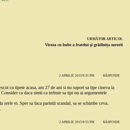
URMĂTOR
ARTICOL
Viroza cu bube a fratelui şi grădinița surorii
2 APRILIE 2015/9:31 PM
RĂSPUNDE
scut cu tipete acasa, am 27 de ani si nu suport sa tipe cineva la
 Consider ca daca simti ca trebuie sa tipi nu ai argumentele
a orele ei. Sper sa faca parintii scandal, sa se schimbe ceva.
.
2 APRILIE 2015/9:55 PM
RĂSPUNDE