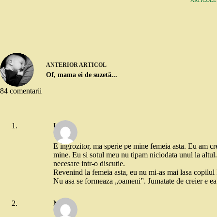
ANTERIOR
ARTICOL
Of, mama ei de suzetă...
84 comentarii
Irina
E ingrozitor, ma sperie pe mine femeia asta. Eu am cre
mine. Eu si sotul meu nu tipam niciodata unul la altul.
necesare intr-o discutie.
Revenind la femeia asta, eu nu mi-as mai lasa copilul l
Nu asa se formeaza „oameni”. Jumatate de creier e ea
Maria