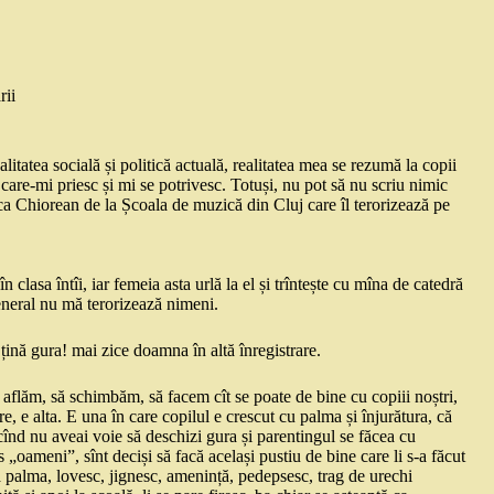
rii
litatea socială și politică actuală, realitatea mea se rezumă la copii
 care-mi priesc și mi se potrivesc. Totuși, nu pot să nu scriu nimic
ca Chiorean de la Școala de muzică din Cluj care îl terorizează pe
în clasa întîi, iar femeia asta urlă la el și trîntește cu mîna de catedră
eneral nu mă terorizează nimeni.
 țină gura! mai zice doamna în altă înregistrare.
 aflăm, să schimbăm, să facem cît se poate de bine cu copiii noștri,
e, e alta. E una în care copilul e crescut cu palma și înjurătura, că
, cînd nu aveai voie să deschizi gura și parentingul se făcea cu
 „oameni”, sînt deciși să facă același pustiu de bine care li s-a făcut
ică palma, lovesc, jignesc, amenință, pedepsesc, trag de urechi