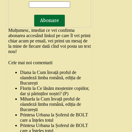
Mulțumesc, imediat ce vei confirma
abonarea accesând linkul pe care îl vei primi
chiar acum pe email, vei primi un mesaj de
la mine de fiecare dată cînd voi posta un text
nou!
Cele mai noi comentarii
Diana
la
Cum învață proful de
olandeză limba română, ediția de
București
Florin
la
Ce lăsăm moștenire copiilor,
dar și părinților noștri? (P)
Mihaela
la
Cum învață proful de
olandeză limba română, ediția de
București
Printesa Urbana
la
Șoferul de BOLT
care a înțeles totul
Printesa Urbana
la
Șoferul de BOLT
care a înțeles totul