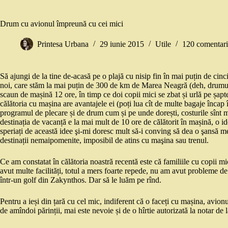
Drum cu avionul împreună cu cei mici
Printesa Urbana
29 iunie 2015
Utile
120 comentari
Să ajungi de la tine de-acasă pe o plajă cu nisip fin în mai puțin de cinc
noi, care stăm la mai puțin de 300 de km de Marea Neagră (deh, drumurile
scaun de mașină 12 ore, în timp ce doi copii mici se zbat și urlă pe șapte
călătoria cu mașina are avantajele ei (poți lua cît de multe bagaje încap î
programul de plecare și de drum cum și pe unde dorești, costurile sînt mai 
destinația de vacanță e la mai mult de 10 ore de călătorit în mașină, o i
speriați de această idee şi-mi doresc mult să-i conving să dea o şansă me
destinații nemaipomenite, imposibil de atins cu maşina sau trenul.
Ce am constatat în călătoria noastră recentă este că familiile cu copii mi
avut multe facilități, totul a mers foarte repede, nu am avut probleme de 
într-un golf din Zakynthos. Dar să le luăm pe rînd.
Pentru a ieși din țară cu cel mic, indiferent că o faceți cu mașina, avion
de amîndoi părinții, mai este nevoie și de o hîrtie autorizată la notar de l