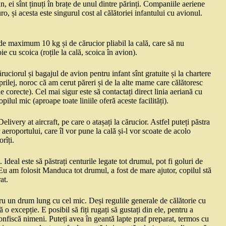
n, ei sînt ținuți în brațe de unul dintre părinți. Companiile aeriene
, și acesta este singurul cost al călătoriei infantului cu avionul.
) de maximum 10 kg și de cărucior pliabil la cală, care să nu
 cu scoica (roțile la cală, scoica în avion).
ruciorul și bagajul de avion pentru infant sînt gratuite și la chartere
prilej, noroc că am cerut păreri și de la alte mame care călătoresc
 corecte). Cel mai sigur este să contactați direct linia aeriană cu
opilul mic (aproape toate liniile oferă aceste facilități).
elivery at aircraft, pe care o atașați la cărucior. Astfel puteți păstra
 aeroportului, care îl vor pune la cală și-l vor scoate de acolo
rîți.
 Ideal este să păstrați centurile legate tot drumul, pot fi goluri de
. Eu am folosit Manduca tot drumul, a fost de mare ajutor, copilul stă
at.
ru un drum lung cu cel mic. Deși regulile generale de călătorie cu
 o excepție. E posibil să fiți rugați să gustați din ele, pentru a
onfiscă nimeni. Puteți avea în geantă lapte praf preparat, termos cu