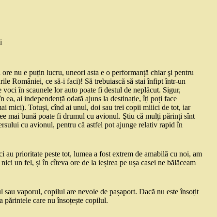
i
i ore nu e puțin lucru, uneori asta e o performanță chiar şi pentru
 României, ce să-i faci)! Să trebuiască să stai înfipt într-un
 voci în scaunele lor auto poate fi destul de neplăcut. Sigur,
n ea, ai independență odată ajuns la destinație, îți poți face
mici). Totuși, cînd ai unul, doi sau trei copii miiici de tot, iar
dee mai bună poate fi drumul cu avionul. Ştiu că mulți părinți sînt
rsului cu avionul, pentru că astfel pot ajunge relativ rapid în
ci au prioritate peste tot, lumea a fost extrem de amabilă cu noi, am
nici un fel, și în cîteva ore de la ieșirea pe ușa casei ne bălăceam
ul sau vaporul, copilul are nevoie de pașaport. Dacă nu este însoțit
a părintele care nu însoțește copilul.