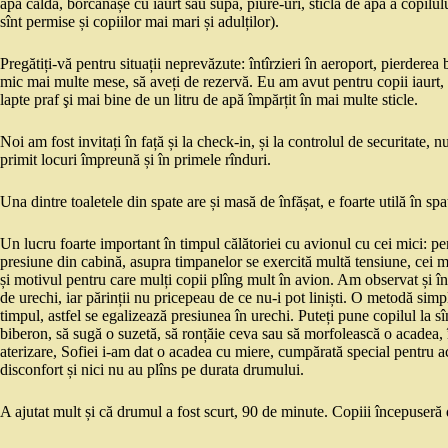
apă caldă, borcănașe cu iaurt sau supă, piure-uri, sticla de apă a copilul
sînt permise și copiilor mai mari și adulților).
Pregătiți-vă pentru situații neprevăzute: întîrzieri în aeroport, pierderea
mic mai multe mese, să aveți de rezervă. Eu am avut pentru copii iaurt, b
lapte praf şi mai bine de un litru de apă împărțit în mai multe sticle.
Noi am fost invitați în față și la check-in, și la controlul de securitate,
primit locuri împreună și în primele rînduri.
Una dintre toaletele din spate are și masă de înfășat, e foarte utilă în spa
Un lucru foarte important în timpul călătoriei cu avionul cu cei mici: pent
presiune din cabină, asupra timpanelor se exercită multă tensiune, cei mic
și motivul pentru care mulți copii plîng mult în avion. Am observat și în
de urechi, iar părinții nu pricepeau de ce nu-i pot liniști. O metodă simp
timpul, astfel se egalizează presiunea în urechi. Puteți pune copilul la sîn 
biberon, să sugă o suzetă, să ronțăie ceva sau să morfolească o acadea, în 
aterizare, Sofiei i-am dat o acadea cu miere, cumpărată special pentru ace
disconfort și nici nu au plîns pe durata drumului.
A ajutat mult și că drumul a fost scurt, 90 de minute. Copiii începuseră d