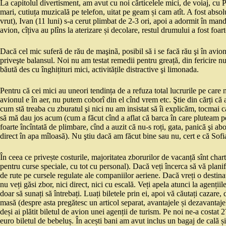
La capitolul divertisment, am avut cu noi cărticelele mici, de voiaj, cu Pi
mari, cutiuța muzicală pe telefon, uitat pe geam și cam atît. A fost absol
vrut), Ivan (11 luni) s-a cerut plimbat de 2-3 ori, apoi a adormit în mand
avion, cîțiva au plîns la aterizare și decolare, restul drumului a fost foar
Dacă cel mic suferă de rău de maşinã, posibil să i se facă rău şi în avio
priveşte balansul. Noi nu am testat remedii pentru greață, din fericire n
băută des cu înghițituri mici, activitățile distractive şi limonada.
Pentru că cei mici au uneori tendința de a refuza total lucrurile pe care 
avionul e în aer, nu putem coborî din el cînd vrem etc. Ştie din cărți că 
cum stă treaba cu zburatul şi nici nu am insistat să îi explicăm, tocmai 
să mă dau jos acum (cum a făcut cînd a aflat că barca în care pluteam pe 
foarte încîntată de plimbare, cînd a auzit că nu-s roți, gata, panică şi a
direct în apa mîloasă). Nu ştiu dacă am făcut bine sau nu, cert e că Sofi
În ceea ce privește costurile, majoritatea zborurilor de vacanță sînt chart
pentru curse speciale, cu tot cu personal). Dacă veți încerca să vă planif
de rute pe cursele regulate ale companiilor aeriene. Dacă vreți o destina
nu veți găsi zbor, nici direct, nici cu escală. Veți apela atunci la agenți
doar să sunați să întrebați. Luați biletele prin ei, apoi vă căutați cazare
masă (despre asta pregătesc un articol separat, avantajele și dezavantaje
deși ai plătit biletul de avion unei agenții de turism. Pe noi ne-a costa
euro biletul de bebeluș. În acești bani am avut inclus un bagaj de cală ș