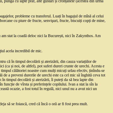
ui, punga cu lapte praf, alte gustări și cronțănele (acestea din urmă
 bagajelor, probleme cu transferul. Luați în bagajul de mînă al celui
orcane cu piure de fructe, senvişuri, fructe, biscuiți copți de mine,
 nu am stat la coadă deloc nici la București, nici în Zakynthos. Am
țiul acela incredibil de mic.
ru că în timpul decolării și aterizării, din cauza variațiilor de
i (ca și noi, de altfel), pot suferi dureri crunte de urechi. Acesta e
 timpul călătoriei noastre cum mulți micuți urlau efectiv, ținîndu-se
lă de a preveni durerile de urechi este ca cel mic să înghită ceva tot
în timpul decolării și aterizării, îi puteți da să bea lapte din
funcție de vîrsta și preferințele copilului. Ivan a stat la sîn la
astă ocazie, a fost totul în regulă, nici unul nu a avut nici un
eja să se foiască, cred că încă o oră ar fi fost prea mult.