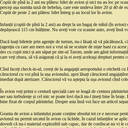
Copiii de pînă la 2 ani nu plătesc bilet de avion și nici nu au loc pe scau
percep așa numita taxă de bebeluș, care este undeva între 20 și 40 de euro
Copiii de peste 2 ani plătesc bilet întreg și au locul lor în avion.
Infanții (copiii de pînă la 2 ani) au drept la un bagaj de mînă (în avion
depășească 115 cm înălțime. Nu aveți voie cu scaune auto, aveți însă voie
Dacă luați biletele prin agenție de turism, nu-i lăsați să vă păcălească, că
(agenția cu care am mers noi a vrut să ne scuture de niște bani cu acest 
des cu copii mici și am săpat pe site-ul Tarom, unde am găsit informațiile
care veți zbura, să vă asigurați că şi la ei aveți aceleaşi drepturi pentru c
Cînd faceți check-in-ul, cereți de la angajații aeroportului o etichetă cu D
căruciorul cu voi pînă la ușa avionului, apoi lăsați căruciorul angajaților
imediat după aterizare. Căruciorul vă va aștepta la ușa avionul cînd cobo
În avion veți primi o centură specială care se leagă de centura părintelui.
aer sau turbulențe și cel mic se poate lovi dacă nu-l țineți bine în brațe
bine fixat de corpul părintelui. Despre asta însă voi face un articol separ
Geanta de avion a infantului poate conține absolut tot ce e necesar pent
avionul nu permit urcatul în avion cu lichide, în cazul infanților se aplică
dovedi că nu-i material explozibil sub capac, dar de confiscat nu vi le c