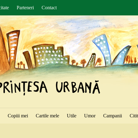
itate
Parteneri
Contact
ă
Copiii mei
Cartile mele
Utile
Umor
Campanii
Citi