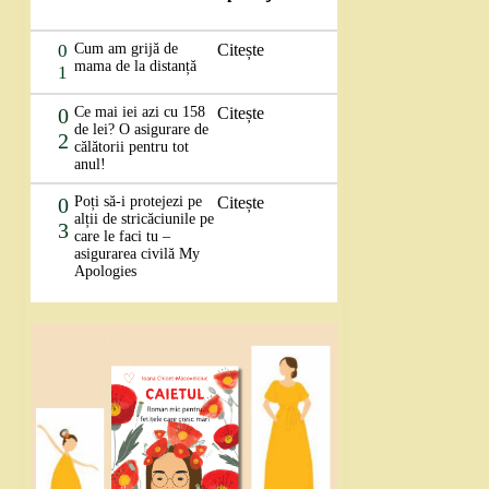
0
Cum am grijă de
Citește
mama de la distanță
1
0
Ce mai iei azi cu 158
Citește
de lei? O asigurare de
2
călătorii pentru tot
anul!
0
Poți să-i protejezi pe
Citește
alții de stricăciunile pe
3
care le faci tu –
asigurarea civilă My
Apologies