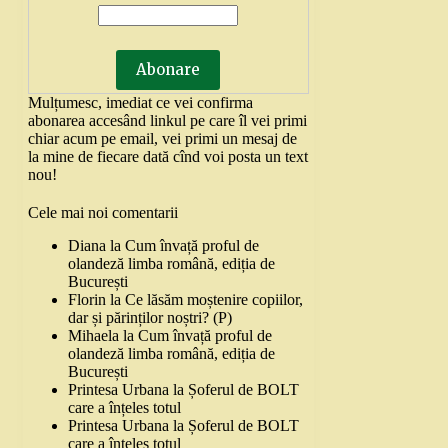
Mulțumesc, imediat ce vei confirma
abonarea accesând linkul pe care îl vei primi
chiar acum pe email, vei primi un mesaj de
la mine de fiecare dată cînd voi posta un text
nou!
Cele mai noi comentarii
Diana
la
Cum învață proful de
olandeză limba română, ediția de
București
Florin
la
Ce lăsăm moștenire copiilor,
dar și părinților noștri? (P)
Mihaela
la
Cum învață proful de
olandeză limba română, ediția de
București
Printesa Urbana
la
Șoferul de BOLT
care a înțeles totul
Printesa Urbana
la
Șoferul de BOLT
care a înțeles totul