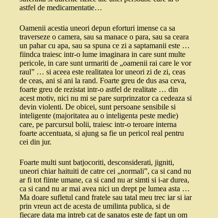
astfel de medicamentatie…
Oamenii acestia uneori depun eforturi imense ca sa
traverseze o camera, sau sa manace o para, sau sa ceara
un pahar cu apa, sau sa spuna ce zi a saptamanii este …
fiindca traiesc intr-o lume imaginara in care sunt multe
pericole, in care sunt urmariti de „oamenii rai care le vor
raul” … si aceea este realitatea lor uneori zi de zi, ceas
de ceas, ani si ani la rand. Foarte greu de dus asa ceva,
foarte greu de rezistat intr-o astfel de realitate … din
acest motiv, nici nu mi se pare surprinzator ca cedeaza si
devin violenti. De obicei, sunt persoane sensibile si
inteligente (majoritatea au o inteligenta peste medie)
care, pe parcursul bolii, traiesc intr-o teroare interna
foarte accentuata, si ajung sa fie un pericol real pentru
cei din jur.
Foarte multi sunt batjocoriti, desconsiderati, jigniti,
uneori chiar haituiti de catre cei „normali”, ca si cand nu
ar fi tot fiinte umane, ca si cand nu ar simti si i-ar durea,
ca si cand nu ar mai avea nici un drept pe lumea asta …
Ma doare sufletul cand fratele sau tatal meu trec iar si iar
prin vreun act de acesta de umilinta publica, si de
fiecare data ma intreb cat de sanatos este de fapt un om