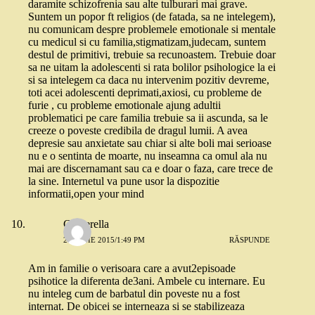
daramite schizofrenia sau alte tulburari mai grave.
Suntem un popor ft religios (de fatada, sa ne intelegem),
nu comunicam despre problemele emotionale si mentale
cu medicul si cu familia,stigmatizam,judecam, suntem
destul de primitivi, trebuie sa recunoastem. Trebuie doar
sa ne uitam la adolescenti si rata bolilor psihologice la ei
si sa intelegem ca daca nu intervenim pozitiv devreme,
toti acei adolescenti deprimati,axiosi, cu probleme de
furie , cu probleme emotionale ajung adultii
problematici pe care familia trebuie sa ii ascunda, sa le
creeze o poveste credibila de dragul lumii. A avea
depresie sau anxietate sau chiar si alte boli mai serioase
nu e o sentinta de moarte, nu inseamna ca omul ala nu
mai are discernamant sau ca e doar o faza, care trece de
la sine. Internetul va pune usor la dispozitie
informatii,open your mind
Cinderella
28 IUNIE 2015/1:49 PM
RĂSPUNDE
Am in familie o verisoara care a avut2episoade
psihotice la diferenta de3ani. Ambele cu internare. Eu
nu inteleg cum de barbatul din poveste nu a fost
internat. De obicei se interneaza si se stabilizeaza