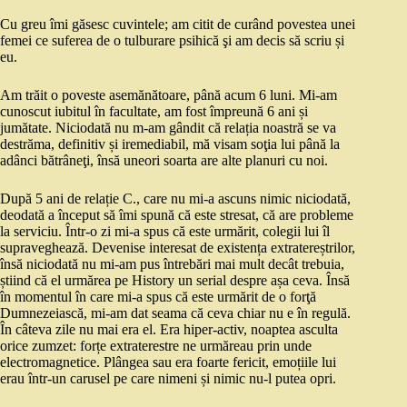
Cu greu îmi găsesc cuvintele; am citit de curând povestea unei
femei ce suferea de o tulburare psihică şi am decis să scriu și
eu.
Am trăit o poveste asemănătoare, până acum 6 luni. Mi-am
cunoscut iubitul în facultate, am fost împreună 6 ani și
jumătate. Niciodată nu m-am gândit că relația noastră se va
destrăma, definitiv și iremediabil, mă visam soţia lui până la
adânci bătrâneţi, însă uneori soarta are alte planuri cu noi.
După 5 ani de relație C., care nu mi-a ascuns nimic niciodată,
deodată a început să îmi spună că este stresat, că are probleme
la serviciu. Într-o zi mi-a spus că este urmărit, colegii lui îl
supraveghează. Devenise interesat de existența extratereștrilor,
însă niciodată nu mi-am pus întrebări mai mult decât trebuia,
știind că el urmărea pe History un serial despre așa ceva. Însă
în momentul în care mi-a spus că este urmărit de o forţă
Dumnezeiască, mi-am dat seama că ceva chiar nu e în regulă.
În câteva zile nu mai era el. Era hiper-activ, noaptea asculta
orice zumzet: forțe extraterestre ne urmăreau prin unde
electromagnetice. Plângea sau era foarte fericit, emoțiile lui
erau într-un carusel pe care nimeni și nimic nu-l putea opri.