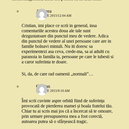
Andreea
28 IUNIE 2015/12:04 AM
Cristian, imi place ce scrii in general, insa
comentariile acestea doua ale tale sunt
dezgustatoare din punctul meu de vedere. Adica
din punctul de vedere al unei persoane care are in
familie bolnavi mintali. Nu iti doresc sa
experimentezi asa ceva, crede-ma, sa ai adulti cu
paranoia in familia ta, persoane pe care le iubesti si
a caror suferinta te doare.
Si, da, de care rad oamenii „normali”…
Cristian
28 IUNIE 2015/9:10 AM
Îmi scrii cuvinte aspre orbită fiind de suferința
provocată de pierderea mamei și boala fratelui tău.
Chiar tu ai scris mai jos că a încercat să te omoare,
prin urmare presupunerea mea a fost corectă,
autoarea putea să o sfârșească tragic.