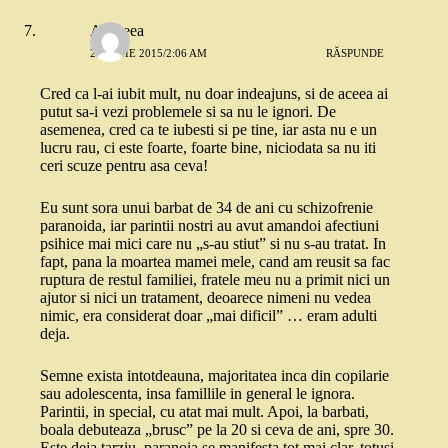
Andreea
28 IUNIE 2015/2:06 AM
RĂSPUNDE
Cred ca l-ai iubit mult, nu doar indeajuns, si de aceea ai
putut sa-i vezi problemele si sa nu le ignori. De
asemenea, cred ca te iubesti si pe tine, iar asta nu e un
lucru rau, ci este foarte, foarte bine, niciodata sa nu iti
ceri scuze pentru asa ceva!
Eu sunt sora unui barbat de 34 de ani cu schizofrenie
paranoida, iar parintii nostri au avut amandoi afectiuni
psihice mai mici care nu „s-au stiut” si nu s-au tratat. In
fapt, pana la moartea mamei mele, cand am reusit sa fac
ruptura de restul familiei, fratele meu nu a primit nici un
ajutor si nici un tratament, deoarece nimeni nu vedea
nimic, era considerat doar „mai dificil” … eram adulti
deja.
Semne exista intotdeauna, majoritatea inca din copilarie
sau adolescenta, insa famillile in general le ignora.
Parintii, in special, cu atat mai mult. Apoi, la barbati,
boala debuteaza „brusc” pe la 20 si ceva de ani, spre 30.
Este deja tarziu, paranoia se manifesta tot mai clar, totusi