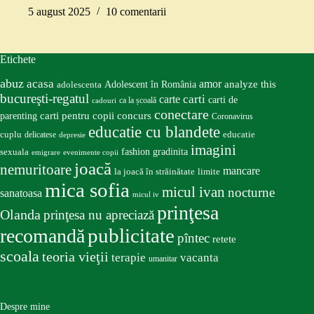
5 august 2025
10 comentarii
Etichete
abuz
acasa
amor
Adolescent în România
analyze this
adolescenta
bucureşti-regatul
carte
carti
carti de
ca la școală
cadouri
conectare
carti pentru copii
concurs
parenting
Coronavirus
educatie cu blandete
educatie
cuplu
delicatese
depresie
imagini
fashion
gradinita
sexuala
emigrare
evenimente copii
joacă
nemuritoare
mancare
la joacă în străinătate
limite
mica sofia
micul ivan
nocturne
sanatoasa
micul iv
prinţesa
Olanda
prinţesa nu apreciază
publicitate
recomandă
pîntec
retete
scoala
teoria vieţii
terapie
vacanta
umanitar
Despre mine