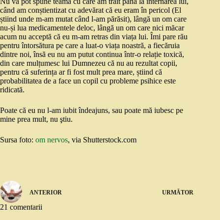
Nu vă pot spune teama cu care am trăit până la internarea lui,
când am conștientizat cu adevărat că eu eram în pericol (El
știind unde m-am mutat când l-am părăsit), lângă un om care
nu-și lua medicamentele deloc, lângă un om care nici măcar
acum nu acceptă că eu m-am retras din viața lui. Îmi pare rău
pentru întorsătura pe care a luat-o viața noastră, a fiecăruia
dintre noi, însă eu nu am putut continua într-o relație toxică,
din care mulțumesc lui Dumnezeu că nu au rezultat copii,
pentru că suferința ar fi fost mult prea mare, știind că
probabilitatea de a face un copil cu probleme psihice este
ridicată.
Poate că eu nu l-am iubit îndeajuns, sau poate mă iubesc pe
mine prea mult, nu ştiu.
Sursa foto:
om nervos
, via Shutterstock.com
ANTERIOR
URMĂTOR
21 comentarii