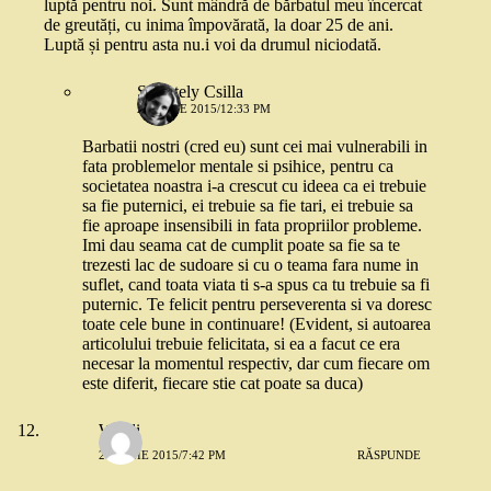
luptă pentru noi. Sunt mândră de bărbatul meu încercat
de greutăți, cu inima împovărată, la doar 25 de ani.
Luptă și pentru asta nu.i voi da drumul niciodată.
Serestely Csilla
29 IUNIE 2015/12:33 PM
Barbatii nostri (cred eu) sunt cei mai vulnerabili in
fata problemelor mentale si psihice, pentru ca
societatea noastra i-a crescut cu ideea ca ei trebuie
sa fie puternici, ei trebuie sa fie tari, ei trebuie sa
fie aproape insensibili in fata propriilor probleme.
Imi dau seama cat de cumplit poate sa fie sa te
trezesti lac de sudoare si cu o teama fara nume in
suflet, cand toata viata ti s-a spus ca tu trebuie sa fi
puternic. Te felicit pentru perseverenta si va doresc
toate cele bune in continuare! (Evident, si autoarea
articolului trebuie felicitata, si ea a facut ce era
necesar la momentul respectiv, dar cum fiecare om
este diferit, fiecare stie cat poate sa duca)
Windi
28 IUNIE 2015/7:42 PM
RĂSPUNDE