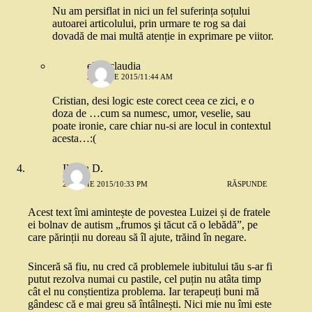
Nu am persiflat in nici un fel suferința soțului
autoarei articolului, prin urmare te rog sa dai
dovadă de mai multă atenție in exprimare pe viitor.
elisa claudia
28 IUNIE 2015/11:44 AM
Cristian, desi logic este corect ceea ce zici, e o
doza de …cum sa numesc, umor, veselie, sau
poate ironie, care chiar nu-si are locul in contextul
acesta…:(
Ileana D.
27 IUNIE 2015/10:33 PM
RĂSPUNDE
Acest text îmi amintește de povestea Luizei și de fratele
ei bolnav de autism „frumos şi tăcut că o lebădă”, pe
care părinții nu doreau să îl ajute, trăind în negare.
Sinceră să fiu, nu cred că problemele iubitului tău s-ar fi
putut rezolva numai cu pastile, cel puțin nu atâta timp
cât el nu conștientiza problema. Iar terapeuți buni mă
gândesc că e mai greu să întâlnești. Nici mie nu îmi este