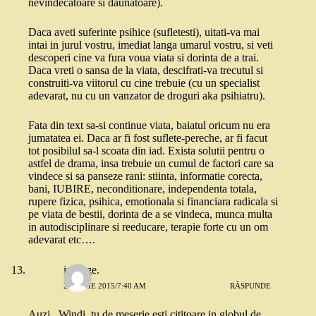
nevindecatoare si daunatoare).
Daca aveti suferinte psihice (sufletesti), uitati-va mai
intai in jurul vostru, imediat langa umarul vostru, si veti
descoperi cine va fura voua viata si dorinta de a trai.
Daca vreti o sansa de la viata, descifrati-va trecutul si
construiti-va viitorul cu cine trebuie (cu un specialist
adevarat, nu cu un vanzator de droguri aka psihiatru).
Fata din text sa-si continue viata, baiatul oricum nu era
jumatatea ei. Daca ar fi fost suflete-pereche, ar fi facut
tot posibilul sa-l scoata din iad. Exista solutii pentru o
astfel de drama, insa trebuie un cumul de factori care sa
vindece si sa panseze rani: stiinta, informatie corecta,
bani, IUBIRE, neconditionare, independenta totala,
rupere fizica, psihica, emotionala si financiara radicala si
pe viata de bestii, dorinta de a se vindeca, munca multa
in autodisciplinare si reeducare, terapie forte cu un om
adevarat etc….
irina ge.
29 IUNIE 2015/7:40 AM
RĂSPUNDE
Auzi , Windi, tu de meserie esti cititoare in globul de