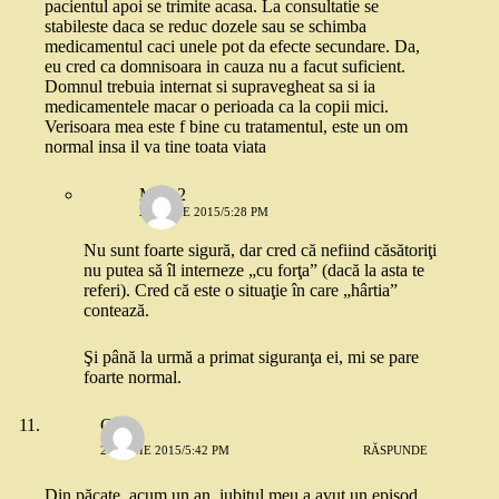
pacientul apoi se trimite acasa. La consultatie se
stabileste daca se reduc dozele sau se schimba
medicamentul caci unele pot da efecte secundare. Da,
eu cred ca domnisoara in cauza nu a facut suficient.
Domnul trebuia internat si supravegheat sa si ia
medicamentele macar o perioada ca la copii mici.
Verisoara mea este f bine cu tratamentul, este un om
normal insa il va tine toata viata
Mira 2
28 IUNIE 2015/5:28 PM
Nu sunt foarte sigură, dar cred că nefiind căsătoriţi
nu putea să îl interneze „cu forţa” (dacă la asta te
referi). Cred că este o situaţie în care „hârtia”
contează.
Şi până la urmă a primat siguranţa ei, mi se pare
foarte normal.
Cătă
28 IUNIE 2015/5:42 PM
RĂSPUNDE
Din păcate, acum un an, iubitul meu a avut un episod