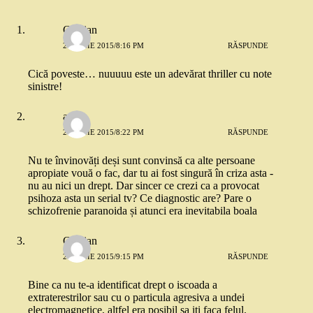
Cristian
27 IUNIE 2015/8:16 PM
RĂSPUNDE
Cică poveste… nuuuuu este un adevărat thriller cu note
sinistre!
anca
27 IUNIE 2015/8:22 PM
RĂSPUNDE
Nu te învinovăți deși sunt convinsă ca alte persoane
apropiate vouă o fac, dar tu ai fost singură în criza asta -
nu au nici un drept. Dar sincer ce crezi ca a provocat
psihoza asta un serial tv? Ce diagnostic are? Pare o
schizofrenie paranoida și atunci era inevitabila boala
Cristian
27 IUNIE 2015/9:15 PM
RĂSPUNDE
Bine ca nu te-a identificat drept o iscoada a
extraterestrilor sau cu o particula agresiva a undei
electromagnetice, altfel era posibil sa iti faca felul.