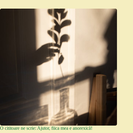
O cititoare ne scrie: Ajutor, fiica mea e anorexică!