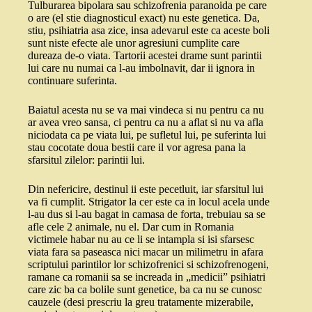
Tulburarea bipolara sau schizofrenia paranoida pe care
o are (el stie diagnosticul exact) nu este genetica. Da,
stiu, psihiatria asa zice, insa adevarul este ca aceste boli
sunt niste efecte ale unor agresiuni cumplite care
dureaza de-o viata. Tartorii acestei drame sunt parintii
lui care nu numai ca l-au imbolnavit, dar ii ignora in
continuare suferinta.
Baiatul acesta nu se va mai vindeca si nu pentru ca nu
ar avea vreo sansa, ci pentru ca nu a aflat si nu va afla
niciodata ca pe viata lui, pe sufletul lui, pe suferinta lui
stau cocotate doua bestii care il vor agresa pana la
sfarsitul zilelor: parintii lui.
Din nefericire, destinul ii este pecetluit, iar sfarsitul lui
va fi cumplit. Strigator la cer este ca in locul acela unde
l-au dus si l-au bagat in camasa de forta, trebuiau sa se
afle cele 2 animale, nu el. Dar cum in Romania
victimele habar nu au ce li se intampla si isi sfarsesc
viata fara sa paseasca nici macar un milimetru in afara
scriptului parintilor lor schizofrenici si schizofrenogeni,
ramane ca romanii sa se increada in „medicii” psihiatri
care zic ba ca bolile sunt genetice, ba ca nu se cunosc
cauzele (desi prescriu la greu tratamente mizerabile,