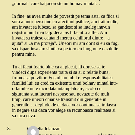
„normal” care batjocoreste un bolnav mintal…
In fine, as avea multe de povestit pe tema asta, ca fiica si
sora a unor persoane cu afectiuni psihice, am trait multe,
am invatat sa iubesc, sa gandesc si sa inteleg intr-un
registru mult mai larg decat as fi facut-o altfel. Am
invatat sa traiesc cautand mereu echilibrul dintre „ a
ajuta” si „a ma proteja”. Uneori mi-am dorit si eu sa fug,
sa dispar, insa am simtit ca pe termen lung nu e o solutie
pentru mine.
Tu ai facut foarte bine ca ai plecat, iti doresc sa te
vindeci dupa experienta traita si sa ai o relatie buna,
frumoasa pe viitor. Fostul tau iubit e responsabilitatea
familiei lui; eu cred ca existenta unui bolnav mintal intr-
o familie nu e niciodata intamplatoare, acolo cu
siguranta sunt lucruri nespuse sau nevazute de mult
timp, care uneori chiar se transmit din generatie in
generatie… depinde de ei daca vor continua sa traiasca
in negare sau daca vor alege sa recunoasca realitatea si
sa faca ceva.
Cornelia Iclanzan