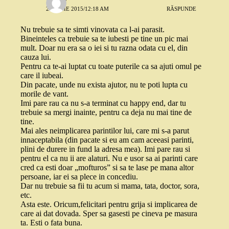
28 IUNIE 2015/12:18 AM
RĂSPUNDE
Nu trebuie sa te simti vinovata ca l-ai parasit.
Bineinteles ca trebuie sa te iubesti pe tine un pic mai
mult. Doar nu era sa o iei si tu razna odata cu el, din
cauza lui.
Pentru ca te-ai luptat cu toate puterile ca sa ajuti omul pe
care il iubeai.
Din pacate, unde nu exista ajutor, nu te poti lupta cu
morile de vant.
Imi pare rau ca nu s-a terminat cu happy end, dar tu
trebuie sa mergi inainte, pentru ca deja nu mai tine de
tine.
Mai ales neimplicarea parintilor lui, care mi s-a parut
innaceptabila (din pacate si eu am cam aceeasi parinti,
plini de durere in fund la adresa mea). Imi pare rau si
pentru el ca nu ii are alaturi. Nu e usor sa ai parinti care
cred ca esti doar „mofturos” si sa te lase pe mana altor
persoane, iar ei sa plece in concediu.
Dar nu trebuie sa fii tu acum si mama, tata, doctor, sora,
etc.
Asta este. Oricum,felicitari pentru grija si implicarea de
care ai dat dovada. Sper sa gasesti pe cineva pe masura
ta. Esti o fata buna.