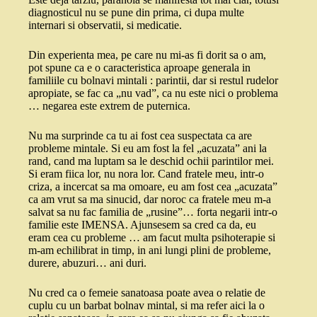
diagnosticul nu se pune din prima, ci dupa multe
internari si observatii, si medicatie.
Din experienta mea, pe care nu mi-as fi dorit sa o am,
pot spune ca e o caracteristica aproape generala in
familiile cu bolnavi mintali : parintii, dar si restul rudelor
apropiate, se fac ca „nu vad”, ca nu este nici o problema
… negarea este extrem de puternica.
Nu ma surprinde ca tu ai fost cea suspectata ca are
probleme mintale. Si eu am fost la fel „acuzata” ani la
rand, cand ma luptam sa le deschid ochii parintilor mei.
Si eram fiica lor, nu nora lor. Cand fratele meu, intr-o
criza, a incercat sa ma omoare, eu am fost cea „acuzata”
ca am vrut sa ma sinucid, dar noroc ca fratele meu m-a
salvat sa nu fac familia de „rusine”… forta negarii intr-o
familie este IMENSA. Ajunsesem sa cred ca da, eu
eram cea cu probleme … am facut multa psihoterapie si
m-am echilibrat in timp, in ani lungi plini de probleme,
durere, abuzuri… ani duri.
Nu cred ca o femeie sanatoasa poate avea o relatie de
cuplu cu un barbat bolnav mintal, si ma refer aici la o