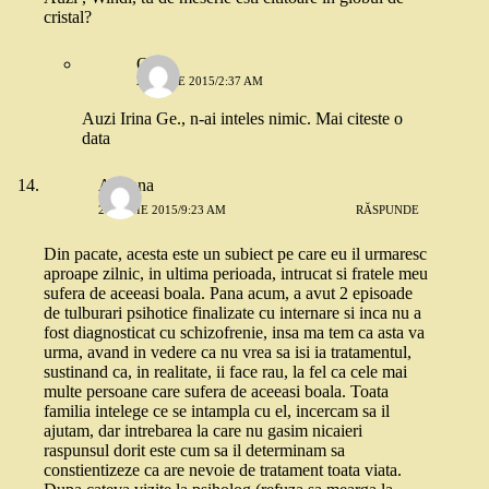
cristal?
Oana
20 IULIE 2015/2:37 AM
Auzi Irina Ge., n-ai inteles nimic. Mai citeste o
data
Adriana
29 IUNIE 2015/9:23 AM
RĂSPUNDE
Din pacate, acesta este un subiect pe care eu il urmaresc
aproape zilnic, in ultima perioada, intrucat si fratele meu
sufera de aceeasi boala. Pana acum, a avut 2 episoade
de tulburari psihotice finalizate cu internare si inca nu a
fost diagnosticat cu schizofrenie, insa ma tem ca asta va
urma, avand in vedere ca nu vrea sa isi ia tratamentul,
sustinand ca, in realitate, ii face rau, la fel ca cele mai
multe persoane care sufera de aceeasi boala. Toata
familia intelege ce se intampla cu el, incercam sa il
ajutam, dar intrebarea la care nu gasim nicaieri
raspunsul dorit este cum sa il determinam sa
constientizeze ca are nevoie de tratament toata viata.