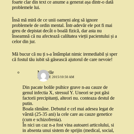
foarte clar din text ce anume a generat așa dintr-o dată
problemele lui.
Însă mă miră de ce unii oameni aleg să ignore
problemele de ordin mental. Într-adevăr ele pot fi mai
greu de depistat decât o boală fizică, dar asta nu
înseamnă că nu afectează caliltatea vieții pacientului și a
celor din jur.
Mă bucur că nu ți s-a întâmplat nimic iremediabil și sper
că fostul tău iubit să găsească ajutorul de care nevoie!
Michelle
28 IUNIE 2015/10:50 AM
Din pacate bolile psihice grave n-au cauze de
genul infectia X, stressul Y. Uneori se pot găsi
factorii precipitanți, alteori nu. conteaza destul de
putin.
Boala rămâne. Debutul e cel mai adesea legat de
vârstă (25-35 ani) la cele care au cauze genetice
(cum e schizofrenia).
În nici un caz n-a fost vina autoarei articolului, si
in absenta unui sistem de sprijin (medical, social,