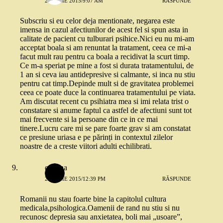
28 IUNIE 2015/9:07 AM
RĂSPUNDE
Subscriu si eu celor deja mentionate, negarea este
imensa in cazul afectiunilor de acest fel si spun asta in
calitate de pacient cu tulburari psihice.Nici eu nu mi-am
acceptat boala si am renuntat la tratament, ceea ce mi-a
facut mult rau pentru ca boala a recidivat la scurt timp.
Ce m-a speriat pe mine a fost si durata tratamentului, de
1 an si ceva iau antidepresive si calmante, si inca nu stiu
pentru cat timp.Depinde mult si de gravitatea problemei
ceea ce poate duce la continuarea tratamentului pe viata.
Am discutat recent cu psihiatra mea si imi relata trist o
constatare si anume faptul ca astfel de afectiuni sunt tot
mai frecvente si la persoane din ce in ce mai
tinere.Lucru care mi se pare foarte grav si am constatat
ce presiune uriasa e pe părinți in contextul zilelor
noastre de a creste viitori adulti echilibrati.
cristina
28 IUNIE 2015/12:39 PM
RĂSPUNDE
Romanii nu stau foarte bine la capitolul cultura
medicala,psihologica.Oamenii de rand nu stiu si nu
recunosc depresia sau anxietatea, boli mai „usoare”,