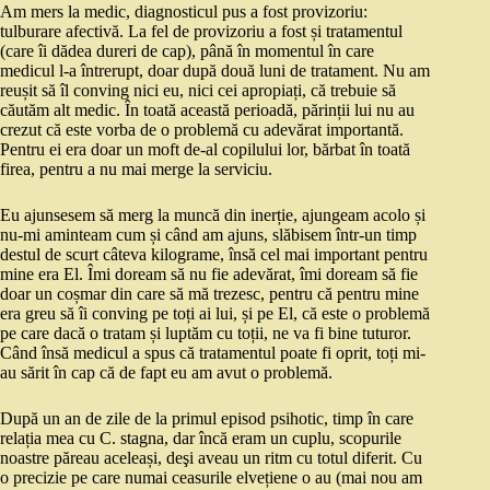
Am mers la medic, diagnosticul pus a fost provizoriu:
tulburare afectivă. La fel de provizoriu a fost și tratamentul
(care îi dădea dureri de cap), până în momentul în care
medicul l-a întrerupt, doar după două luni de tratament. Nu am
reușit să îl conving nici eu, nici cei apropiați, că trebuie să
căutăm alt medic. În toată această perioadă, părinții lui nu au
crezut că este vorba de o problemă cu adevărat importantă.
Pentru ei era doar un moft de-al copilului lor, bărbat în toată
firea, pentru a nu mai merge la serviciu.
Eu ajunsesem să merg la muncă din inerție, ajungeam acolo și
nu-mi aminteam cum și când am ajuns, slăbisem într-un timp
destul de scurt câteva kilograme, însă cel mai important pentru
mine era El. Îmi doream să nu fie adevărat, îmi doream să fie
doar un coșmar din care să mă trezesc, pentru că pentru mine
era greu să îi conving pe toți ai lui, și pe El, că este o problemă
pe care dacă o tratam și luptăm cu toții, ne va fi bine tuturor.
Când însă medicul a spus că tratamentul poate fi oprit, toți mi-
au sărit în cap că de fapt eu am avut o problemă.
După un an de zile de la primul episod psihotic, timp în care
relația mea cu C. stagna, dar încă eram un cuplu, scopurile
noastre păreau aceleași, deşi aveau un ritm cu totul diferit. Cu
o precizie pe care numai ceasurile elvețiene o au (mai nou am