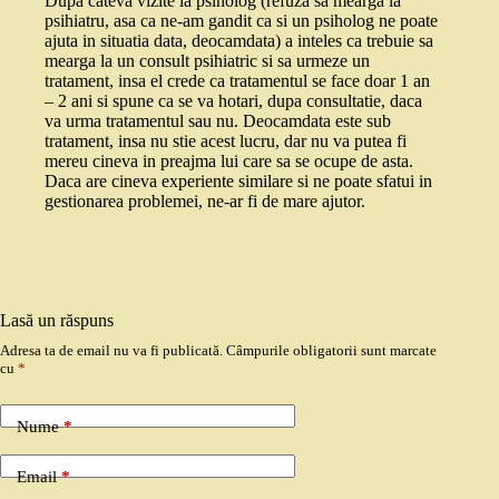
Dupa cateva vizite la psiholog (refuza sa mearga la
psihiatru, asa ca ne-am gandit ca si un psiholog ne poate
ajuta in situatia data, deocamdata) a inteles ca trebuie sa
mearga la un consult psihiatric si sa urmeze un
tratament, insa el crede ca tratamentul se face doar 1 an
– 2 ani si spune ca se va hotari, dupa consultatie, daca
va urma tratamentul sau nu. Deocamdata este sub
tratament, insa nu stie acest lucru, dar nu va putea fi
mereu cineva in preajma lui care sa se ocupe de asta.
Daca are cineva experiente similare si ne poate sfatui in
gestionarea problemei, ne-ar fi de mare ajutor.
Lasă un răspuns
Adresa ta de email nu va fi publicată.
Câmpurile obligatorii sunt marcate
cu
*
Nume
*
Email
*