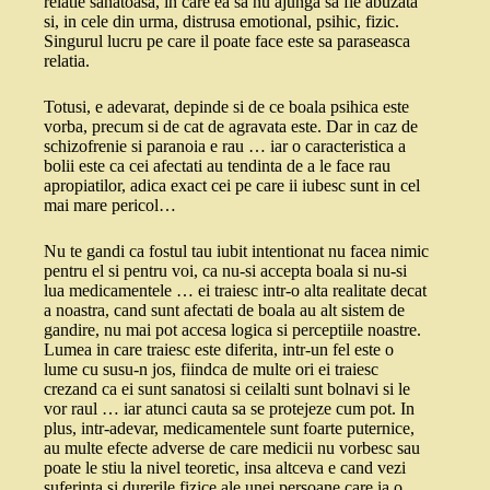
relatie sanatoasa, in care ea sa nu ajunga sa fie abuzata
si, in cele din urma, distrusa emotional, psihic, fizic.
Singurul lucru pe care il poate face este sa paraseasca
relatia.
Totusi, e adevarat, depinde si de ce boala psihica este
vorba, precum si de cat de agravata este. Dar in caz de
schizofrenie si paranoia e rau … iar o caracteristica a
bolii este ca cei afectati au tendinta de a le face rau
apropiatilor, adica exact cei pe care ii iubesc sunt in cel
mai mare pericol…
Nu te gandi ca fostul tau iubit intentionat nu facea nimic
pentru el si pentru voi, ca nu-si accepta boala si nu-si
lua medicamentele … ei traiesc intr-o alta realitate decat
a noastra, cand sunt afectati de boala au alt sistem de
gandire, nu mai pot accesa logica si perceptiile noastre.
Lumea in care traiesc este diferita, intr-un fel este o
lume cu susu-n jos, fiindca de multe ori ei traiesc
crezand ca ei sunt sanatosi si ceilalti sunt bolnavi si le
vor raul … iar atunci cauta sa se protejeze cum pot. In
plus, intr-adevar, medicamentele sunt foarte puternice,
au multe efecte adverse de care medicii nu vorbesc sau
poate le stiu la nivel teoretic, insa altceva e cand vezi
suferinta si durerile fizice ale unei persoane care ia o