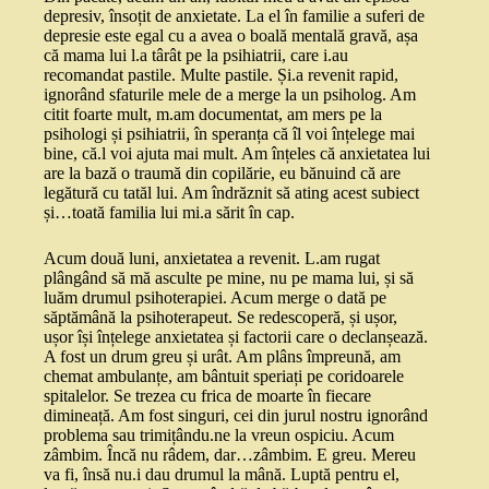
depresiv, însoțit de anxietate. La el în familie a suferi de
depresie este egal cu a avea o boală mentală gravă, așa
că mama lui l.a târât pe la psihiatrii, care i.au
recomandat pastile. Multe pastile. Și.a revenit rapid,
ignorând sfaturile mele de a merge la un psiholog. Am
citit foarte mult, m.am documentat, am mers pe la
psihologi și psihiatrii, în speranța că îl voi înțelege mai
bine, că.l voi ajuta mai mult. Am înțeles că anxietatea lui
are la bază o traumă din copilărie, eu bănuind că are
legătură cu tatăl lui. Am îndrăznit să ating acest subiect
și…toată familia lui mi.a sărit în cap.
Acum două luni, anxietatea a revenit. L.am rugat
plângând să mă asculte pe mine, nu pe mama lui, și să
luăm drumul psihoterapiei. Acum merge o dată pe
săptămână la psihoterapeut. Se redescoperă, și ușor,
ușor își înțelege anxietatea și factorii care o declanșează.
A fost un drum greu și urât. Am plâns împreună, am
chemat ambulanțe, am bântuit speriați pe coridoarele
spitalelor. Se trezea cu frica de moarte în fiecare
dimineață. Am fost singuri, cei din jurul nostru ignorând
problema sau trimițându.ne la vreun ospiciu. Acum
zâmbim. Încă nu râdem, dar…zâmbim. E greu. Mereu
va fi, însă nu.i dau drumul la mână. Luptă pentru el,