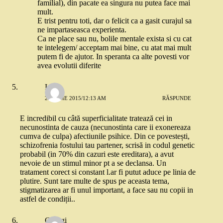
familial), din pacate ea singura nu putea face mai
mult.
E trist pentru toti, dar o felicit ca a gasit curajul sa
ne impartaseasca experienta.
Ca ne place sau nu, bolile mentale exista si cu cat
te intelegem/ acceptam mai bine, cu atat mai mult
putem fi de ajutor. In speranta ca alte povesti vor
avea evolutii diferite
Ioana
28 IUNIE 2015/12:13 AM
RĂSPUNDE
E incredibil cu câtă superficialitate tratează cei in
necunostinta de cauza (necunostinta care ii exonereaza
cumva de culpa) afectiunile psihice. Din ce povestești,
schizofrenia fostului tau partener, scrisă in codul genetic
probabil (in 70% din cazuri este ereditara), a avut
nevoie de un stimul minor pt a se declansa. Un
tratament corect si constant l.ar fi putut aduce pe linia de
plutire. Sunt tare multe de spus pe aceasta tema,
stigmatizarea ar fi unul important, a face sau nu copii in
astfel de condiții..
Georgi