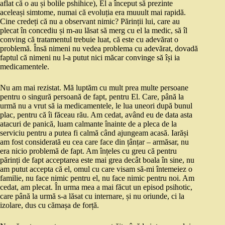
aflat că o au și bolile pshihice), El a început să prezinte
aceleași simtome, numai că evoluția era muuult mai rapidă.
Cine credeți că nu a observant nimic? Părinții lui, care au
plecat în concediu și m-au lăsat să merg cu el la medic, să îl
conving că tratamentul trebuie luat, că este cu adevărat o
problemă. Însă nimeni nu vedea problema cu adevărat, dovadă
faptul că nimeni nu l-a putut nici măcar convinge să își ia
medicamentele.
Nu am mai rezistat. Mă luptăm cu mult prea multe persoane
pentru o singură persoană de fapt, pentru El. Care, până la
urmă nu a vrut să ia medicamentele, le lua uneori după bunul
plac, pentru că îi făceau rău. Am cedat, având eu de data asta
atacuri de panică, luam calmante înainte de a pleca de la
serviciu pentru a putea fi calmă când ajungeam acasă. Iarăși
am fost considerată eu cea care face din țânțar – armăsar, nu
era nicio problemă de fapt. Am înțeles cu greu că pentru
părinți de fapt acceptarea este mai grea decât boala în sine, nu
am putut accepta că el, omul cu care visam să-mi întemeiez o
familie, nu face nimic pentru el, nu face nimic pentru noi. Am
cedat, am plecat. În urma mea a mai făcut un episod psihotic,
care până la urmă s-a lăsat cu internare, și nu oriunde, ci la
izolare, dus cu cămașa de forță.