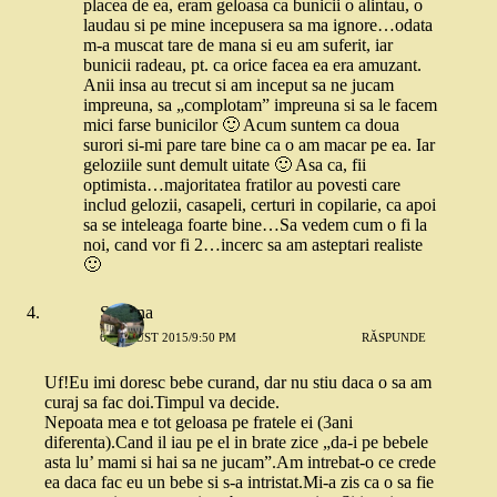
placea de ea, eram geloasa ca bunicii o alintau, o
laudau si pe mine incepusera sa ma ignore…odata
m-a muscat tare de mana si eu am suferit, iar
bunicii radeau, pt. ca orice facea ea era amuzant.
Anii insa au trecut si am inceput sa ne jucam
impreuna, sa „complotam” impreuna si sa le facem
mici farse bunicilor 🙂 Acum suntem ca doua
surori si-mi pare tare bine ca o am macar pe ea. Iar
geloziile sunt demult uitate 🙂 Asa ca, fii
optimista…majoritatea fratilor au povesti care
includ gelozii, casapeli, certuri in copilarie, ca apoi
sa se inteleaga foarte bine…Sa vedem cum o fi la
noi, cand vor fi 2…incerc sa am asteptari realiste
🙂
Simona
6 AUGUST 2015/9:50 PM
RĂSPUNDE
Uf!Eu imi doresc bebe curand, dar nu stiu daca o sa am
curaj sa fac doi.Timpul va decide.
Nepoata mea e tot geloasa pe fratele ei (3ani
diferenta).Cand il iau pe el in brate zice „da-i pe bebele
asta lu’ mami si hai sa ne jucam”.Am intrebat-o ce crede
ea daca fac eu un bebe si s-a intristat.Mi-a zis ca o sa fie