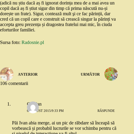
(adică nu știu dacă aș fi ignorat dorința mea de a mai avea un
copil dacă aș fi știut sigur din timp că prima născută nu-și
dorește un frate). Sigur, contează mult şi ce fac părinții, dar
cred că un copil care e construit să crească singur la părinți va
accepta greu prezența și dragostea fratelui mai mic, în ciuda
eforturilor familiei.
Sursa foto:
Radosnie.pl
ANTERIOR
URMĂTOR
106 comentarii
Cristian
6 AUGUST 2015/9:33 PM
RĂSPUNDE
Păi Ivan abia merge, ai un pic de răbdare să înceapă să
vorbească și probabil lucrurile se vor schimba pentru că
și nivelul de interacțiune va fi altul.