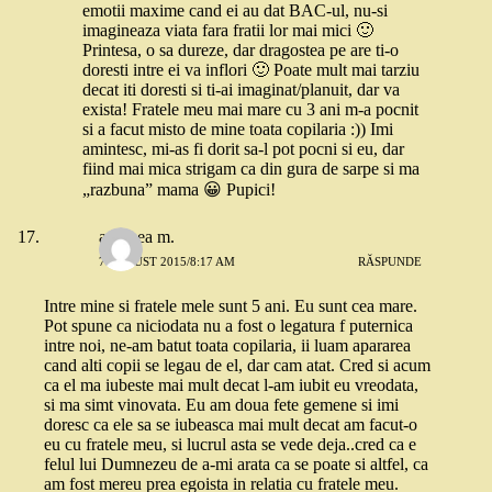
emotii maxime cand ei au dat BAC-ul, nu-si
imagineaza viata fara fratii lor mai mici 🙂
Printesa, o sa dureze, dar dragostea pe are ti-o
doresti intre ei va inflori 🙂 Poate mult mai tarziu
decat iti doresti si ti-ai imaginat/planuit, dar va
exista! Fratele meu mai mare cu 3 ani m-a pocnit
si a facut misto de mine toata copilaria :)) Imi
amintesc, mi-as fi dorit sa-l pot pocni si eu, dar
fiind mai mica strigam ca din gura de sarpe si ma
„razbuna” mama 😀 Pupici!
andreea m.
7 AUGUST 2015/8:17 AM
RĂSPUNDE
Intre mine si fratele mele sunt 5 ani. Eu sunt cea mare.
Pot spune ca niciodata nu a fost o legatura f puternica
intre noi, ne-am batut toata copilaria, ii luam apararea
cand alti copii se legau de el, dar cam atat. Cred si acum
ca el ma iubeste mai mult decat l-am iubit eu vreodata,
si ma simt vinovata. Eu am doua fete gemene si imi
doresc ca ele sa se iubeasca mai mult decat am facut-o
eu cu fratele meu, si lucrul asta se vede deja..cred ca e
felul lui Dumnezeu de a-mi arata ca se poate si altfel, ca
am fost mereu prea egoista in relatia cu fratele meu.