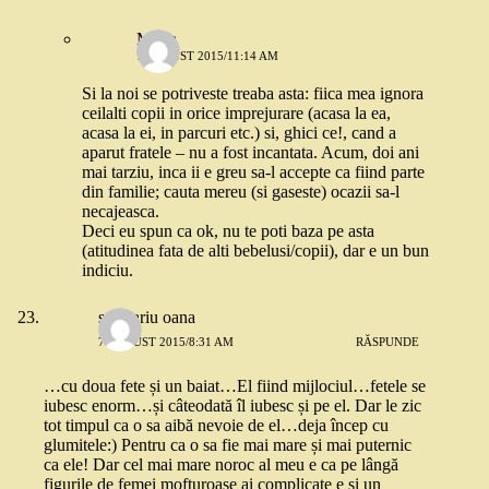
Maria
7 AUGUST 2015/11:14 AM
Si la noi se potriveste treaba asta: fiica mea ignora
ceilalti copii in orice imprejurare (acasa la ea,
acasa la ei, in parcuri etc.) si, ghici ce!, cand a
aparut fratele – nu a fost incantata. Acum, doi ani
mai tarziu, inca ii e greu sa-l accepte ca fiind parte
din familie; cauta mereu (si gaseste) ocazii sa-l
necajeasca.
Deci eu spun ca ok, nu te poti baza pe asta
(atitudinea fata de alti bebelusi/copii), dar e un bun
indiciu.
strugariu oana
7 AUGUST 2015/8:31 AM
RĂSPUNDE
…cu doua fete și un baiat…El fiind mijlociul…fetele se
iubesc enorm…și câteodată îl iubesc și pe el. Dar le zic
tot timpul ca o sa aibă nevoie de el…deja încep cu
glumitele:) Pentru ca o sa fie mai mare și mai puternic
ca ele! Dar cel mai mare noroc al meu e ca pe lângă
figurile de femei mofturoase ai complicate e și un