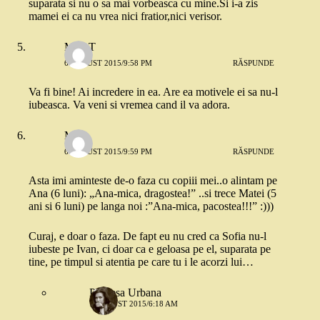
suparata si nu o sa mai vorbeasca cu mine.Si i-a zis
mamei ei ca nu vrea nici fratior,nici verisor.
MaryT
6 AUGUST 2015/9:58 PM
RĂSPUNDE
Va fi bine! Ai incredere in ea. Are ea motivele ei sa nu-l
iubeasca. Va veni si vremea cand il va adora.
Meg
6 AUGUST 2015/9:59 PM
RĂSPUNDE
Asta imi aminteste de-o faza cu copiii mei..o alintam pe
Ana (6 luni): „Ana-mica, dragostea!” ..si trece Matei (5
ani si 6 luni) pe langa noi :”Ana-mica, pacostea!!!” :)))
Curaj, e doar o faza. De fapt eu nu cred ca Sofia nu-l
iubeste pe Ivan, ci doar ca e geloasa pe el, suparata pe
tine, pe timpul si atentia pe care tu i le acorzi lui…
Printesa Urbana
7 AUGUST 2015/6:18 AM