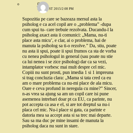
jlix
7 AUGUST 2015/2:08 PM
Supozitia pe care se bazeaza mersul asta la
psiholog e ca acel copil are o „problema” -dupa
cum spui tu- care trebuie rezolvata. Ducandu-l la
psiholog axact asta ii comunici: „Mama, nu-ti
place asta micu’, e clar, ai o problema, hai de
manuta la psiholog sa ti-o rezolve.” Da, stiu, poate
nu asta ii spui, poate ii spui frumos ca sta de vorba
cu nenea psihologul in general (sau poate nu stie
ca lui nenea i se zice psiholog) dar ca sa vezi,
intamplator vorbesc mai mult despre cel mic.
Copiii nu sunt prosti, pun imedia 1 si 1 impreuna
si trag concluzia clara: „Mama si tata cred ca eu
am o mare problema ca nu-mi place de ala micu.
Oare e ceva profund in neregula cu mine?” Sincer,
n-as vrea sa ajung sa am un copil care isi pune
asemenea intrebari doar pt ca EU, ca parinte, nu
pot accepta ca asa e el, si are tot dreptul sa nu-i
placa cel mic. Nu-i place si gata, ca parinte e
datoria mea sa accept asta si sa trec mai departe.
Sau sa ma duc pe mine insami de manuta la
psiholog daca nu sunt in stare.