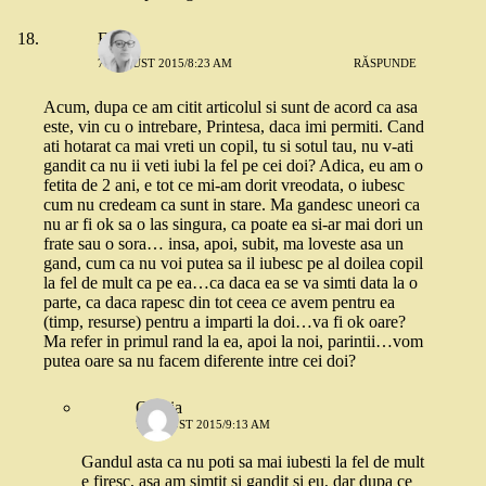
Flori
7 AUGUST 2015/8:23 AM
RĂSPUNDE
Acum, dupa ce am citit articolul si sunt de acord ca asa
este, vin cu o intrebare, Printesa, daca imi permiti. Cand
ati hotarat ca mai vreti un copil, tu si sotul tau, nu v-ati
gandit ca nu ii veti iubi la fel pe cei doi? Adica, eu am o
fetita de 2 ani, e tot ce mi-am dorit vreodata, o iubesc
cum nu credeam ca sunt in stare. Ma gandesc uneori ca
nu ar fi ok sa o las singura, ca poate ea si-ar mai dori un
frate sau o sora… insa, apoi, subit, ma loveste asa un
gand, cum ca nu voi putea sa il iubesc pe al doilea copil
la fel de mult ca pe ea…ca daca ea se va simti data la o
parte, ca daca rapesc din tot ceea ce avem pentru ea
(timp, resurse) pentru a imparti la doi…va fi ok oare?
Ma refer in primul rand la ea, apoi la noi, parintii…vom
putea oare sa nu facem diferente intre cei doi?
Omnia
7 AUGUST 2015/9:13 AM
Gandul asta ca nu poti sa mai iubesti la fel de mult
e firesc, asa am simtit si gandit si eu, dar dupa ce