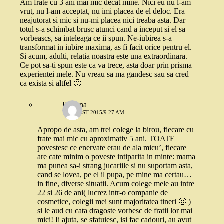
Am frate cu 3 ani mai mic decat mine. Nici eu nu l-am
vrut, nu l-am acceptat, nu imi placea de el deloc. Era
neajutorat si mic si nu-mi placea nici treaba asta. Dar
totul s-a schimbat brusc atunci cand a inceput si el sa
vorbeascs, sa inteleaga ce ii spun. Ne-iubirea s-a
transformat in iubire maxima, as fi facit orice pentru el.
Si acum, adulti, relatia noastra este una extraordinara.
Ce pot sa-ti spun este ca va trece, asta doar prin prisma
experientei mele. Nu vreau sa ma gandesc sau sa cred
ca exista si altfel 🙂
Roxana
7 AUGUST 2015/9:27 AM
Apropo de asta, am trei colege la birou, fiecare cu
frate mai mic cu aproximativ 5 ani. TOATE
povestesc ce enervate erau de ala micu’, fiecare
are cate minim o poveste intiparita in minte: mama
ma punea sa-i strang jucariile si nu suportam asta,
cand se lovea, pe el il pupa, pe mine ma certau…
in fine, diverse situatii. Acum colege mele au intre
22 si 26 de ani( lucrez intr-o companie de
cosmetice, colegii mei sunt majoritatea tineri 🙂 )
si le aud cu cata dragoste vorbesc de fratii lor mai
mici! Ii ajuta, se sfatuiesc, isi fac cadouri, au avut