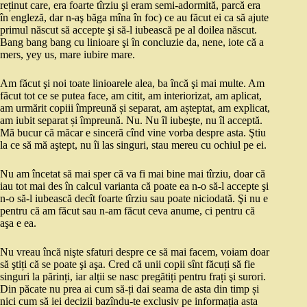
reținut care, era foarte tîrziu şi eram semi-adormită, parcă era
în engleză, dar n-aş băga mîna în foc) ce au făcut ei ca să ajute
primul născut să accepte şi să-l iubească pe al doilea născut.
Bang bang bang cu linioare şi în concluzie da, nene, iote că a
mers, yey us, mare iubire mare.
Am făcut şi noi toate linioarele alea, ba încă şi mai multe. Am
făcut tot ce se putea face, am citit, am interiorizat, am aplicat,
am urmărit copiii împreună și separat, am așteptat, am explicat,
am iubit separat și împreună. Nu. Nu îl iubeşte, nu îl acceptă.
Mă bucur că măcar e sinceră cînd vine vorba despre asta. Ştiu
la ce să mă aştept, nu îi las singuri, stau mereu cu ochiul pe ei.
Nu am încetat să mai sper că va fi mai bine mai tîrziu, doar că
iau tot mai des în calcul varianta că poate ea n-o să-l accepte şi
n-o să-l iubească decît foarte tîrziu sau poate niciodată. Şi nu e
pentru că am făcut sau n-am făcut ceva anume, ci pentru că
aşa e ea.
Nu vreau încă nişte sfaturi despre ce să mai facem, voiam doar
să ştiți că se poate şi aşa. Cred că unii copii sînt făcuți să fie
singuri la părinți, iar alții se nasc pregătiți pentru frați şi surori.
Din păcate nu prea ai cum să-ți dai seama de asta din timp și
nici cum să iei decizii bazîndu-te exclusiv pe informația asta