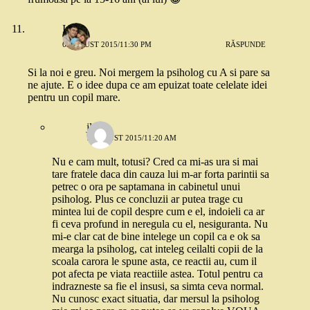
Irina
6 AUGUST 2015/11:30 PM
RĂSPUNDE
Si la noi e greu. Noi mergem la psiholog cu A si pare sa
ne ajute. E o idee dupa ce am epuizat toate celelate idei
pentru un copil mare.
jlix
7 AUGUST 2015/11:20 AM
Nu e cam mult, totusi? Cred ca mi-as ura si mai
tare fratele daca din cauza lui m-ar forta parintii sa
petrec o ora pe saptamana in cabinetul unui
psiholog. Plus ce concluzii ar putea trage cu
mintea lui de copil despre cum e el, indoieli ca ar
fi ceva profund in neregula cu el, nesiguranta. Nu
mi-e clar cat de bine intelege un copil ca e ok sa
mearga la psiholog, cat inteleg ceilalti copii de la
scoala carora le spune asta, ce reactii au, cum il
pot afecta pe viata reactiile astea. Totul pentru ca
indrazneste sa fie el insusi, sa simta ceva normal.
Nu cunosc exact situatia, dar mersul la psiholog