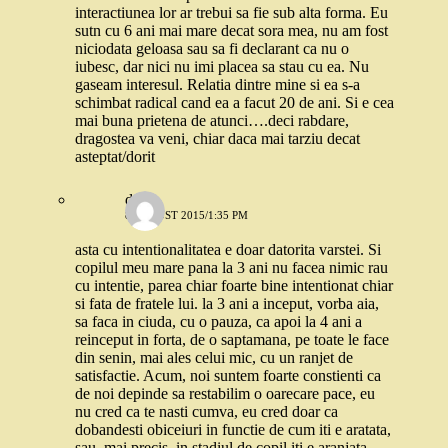
interactiunea lor ar trebui sa fie sub alta forma. Eu
sutn cu 6 ani mai mare decat sora mea, nu am fost
niciodata geloasa sau sa fi declarant ca nu o
iubesc, dar nici nu imi placea sa stau cu ea. Nu
gaseam interesul. Relatia dintre mine si ea s-a
schimbat radical cand ea a facut 20 de ani. Si e cea
mai buna prietena de atunci….deci rabdare,
dragostea va veni, chiar daca mai tarziu decat
asteptat/dorit
delia
8 AUGUST 2015/1:35 PM
asta cu intentionalitatea e doar datorita varstei. Si
copilul meu mare pana la 3 ani nu facea nimic rau
cu intentie, parea chiar foarte bine intentionat chiar
si fata de fratele lui. la 3 ani a inceput, vorba aia,
sa faca in ciuda, cu o pauza, ca apoi la 4 ani a
reinceput in forta, de o saptamana, pe toate le face
din senin, mai ales celui mic, cu un ranjet de
satisfactie. Acum, noi suntem foarte constienti ca
de noi depinde sa restabilim o oarecare pace, eu
nu cred ca te nasti cumva, eu cred doar ca
dobandesti obiceiuri in functie de cum iti e aratata,
sau, mai precis, in stadiul de copil iti e aranjata