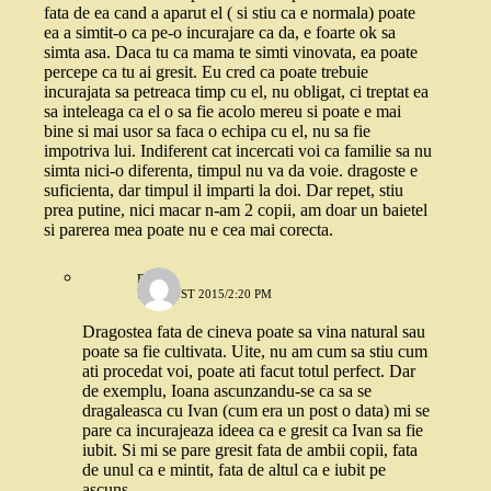
fata de ea cand a aparut el ( si stiu ca e normala) poate
ea a simtit-o ca pe-o incurajare ca da, e foarte ok sa
simta asa. Daca tu ca mama te simti vinovata, ea poate
percepe ca tu ai gresit. Eu cred ca poate trebuie
incurajata sa petreaca timp cu el, nu obligat, ci treptat ea
sa inteleaga ca el o sa fie acolo mereu si poate e mai
bine si mai usor sa faca o echipa cu el, nu sa fie
impotriva lui. Indiferent cat incercati voi ca familie sa nu
simta nici-o diferenta, timpul nu va da voie. dragoste e
suficienta, dar timpul il imparti la doi. Dar repet, stiu
prea putine, nici macar n-am 2 copii, am doar un baietel
si parerea mea poate nu e cea mai corecta.
marc
7 AUGUST 2015/2:20 PM
Dragostea fata de cineva poate sa vina natural sau
poate sa fie cultivata. Uite, nu am cum sa stiu cum
ati procedat voi, poate ati facut totul perfect. Dar
de exemplu, Ioana ascunzandu-se ca sa se
dragaleasca cu Ivan (cum era un post o data) mi se
pare ca incurajeaza ideea ca e gresit ca Ivan sa fie
iubit. Si mi se pare gresit fata de ambii copii, fata
de unul ca e mintit, fata de altul ca e iubit pe
ascuns.