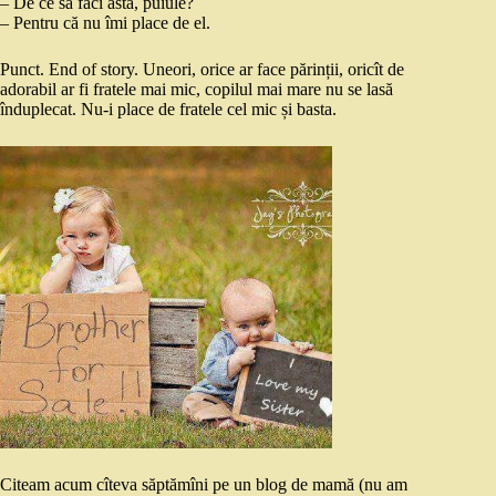
– De ce să faci asta, puiule?
– Pentru că nu îmi place de el.
Punct. End of story. Uneori, orice ar face părinții, oricît de
adorabil ar fi fratele mai mic, copilul mai mare nu se lasă
înduplecat. Nu-i place de fratele cel mic și basta.
Citeam acum cîteva săptămîni pe un blog de mamă (nu am