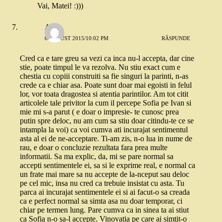
Vai, Matei! :)))
Alina
6 AUGUST 2015/10:02 PM
RĂSPUNDE
Cred ca e tare greu sa vezi ca inca nu-l accepta, dar cine
stie, poate timpul le va rezolva. Nu stiu exact cum e
chestia cu copiii construiti sa fie singuri la parinti, n-as
crede ca e chiar asa. Poate sunt doar mai egoisti in felul
lor, vor toata dragostea si atentia parintilor. Am tot citit
articolele tale privitor la cum il percepe Sofia pe Ivan si
mie mi s-a parut ( e doar o impresie- te cunosc prea
putin spre deloc, nu am cum sa stiu doar citindu-te ce se
intampla la voi) ca voi cumva ati incurajat sentimentul
asta al ei de ne-acceptare. Ti-am zis, n-o lua in nume de
rau, e doar o concluzie rezultata fara prea multe
informatii. Sa ma explic, da, mi se pare normal sa
accepti sentimentele ei, sa si le exprime real, e normal ca
un frate mai mare sa nu accepte de la-nceput sau deloc
pe cel mic, insa nu cred ca trebuie insistat cu asta. Tu
parca ai incurajat sentimentele ei si ai facut-o sa creada
ca e perfect normal sa simta asa nu doar temporar, ci
chiar pe termen lung. Pare cumva ca in sinea ta ai stiut
ca Sofia n-o sa-l accepte. Vinovatia pe care ai simtit-o