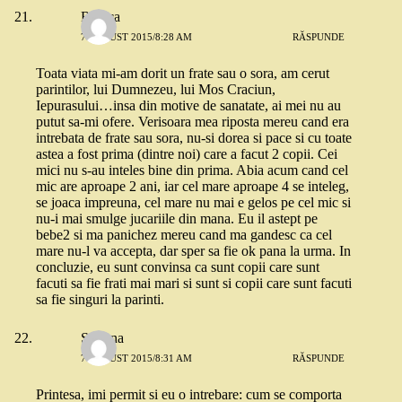
Raluca
7 AUGUST 2015/8:28 AM
RĂSPUNDE
Toata viata mi-am dorit un frate sau o sora, am cerut
parintilor, lui Dumnezeu, lui Mos Craciun,
Iepurasului…insa din motive de sanatate, ai mei nu au
putut sa-mi ofere. Verisoara mea riposta mereu cand era
intrebata de frate sau sora, nu-si dorea si pace si cu toate
astea a fost prima (dintre noi) care a facut 2 copii. Cei
mici nu s-au inteles bine din prima. Abia acum cand cel
mic are aproape 2 ani, iar cel mare aproape 4 se inteleg,
se joaca impreuna, cel mare nu mai e gelos pe cel mic si
nu-i mai smulge jucariile din mana. Eu il astept pe
bebe2 si ma panichez mereu cand ma gandesc ca cel
mare nu-l va accepta, dar sper sa fie ok pana la urma. In
concluzie, eu sunt convinsa ca sunt copii care sunt
facuti sa fie frati mai mari si sunt si copii care sunt facuti
sa fie singuri la parinti.
Simona
7 AUGUST 2015/8:31 AM
RĂSPUNDE
Printesa, imi permit si eu o intrebare: cum se comporta