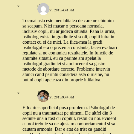
deea
7 AUGUST 2015/4:41 PM
Tocmai asta este mentalitatea de care ne chinuim
sa scapam. Nici macar o persoana normala,
inclusiv copil, nu ar judeca situatia. Pana la urma,
psiholog exista in gradinite si scoli, copiii intra in
contact cu ei de mici. La fiica-mea la gradi
psihologul era o prezenta constanta, facea evaluari
regulate si ne comunica rezultatele. In functie de
anumite situatii, eu ca parinte am apelat la
psihologul gradinitei si am incercat sa gasim
metode de abordare corecte. Probleme intervin
atunci cand parintii considera asta o rusine, nu
putini copii apeleaza din proprie initiativa.
Irina
7 AUGUST 2015/9:44 PM
E foarte superficial pusa problema. Psihologul de
copii nu a traumatizat pe nimeni. De altfel din 3
sedinte una a fost cu copilul, restul cu noi.Evident
ca noi trebuie sa ne ajustam comportamentul si sa
cautam armonia. Dar e atat de trist ca ganditi