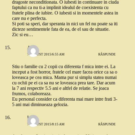
dragoste neconditionata. O iubesti in continuare in ciuda
faptului ca nu ti-a implinit idealul de coexistenta cu
fratele plina de iubire. O iubesti si in momentele astea in
care nu e perfecta.
Si poti sa speri, dar speranta in nici un fel nu poate sa iti
dicteze sentimentele fata de ea, de el sau de situatie.
Zic si eu…
Anca
7 AUGUST 2015/6:55 AM
RĂSPUNDE
Stiu o familie cu 2 copii cu diferenta f mica intre ei. La
inceput a fost horror, fratele cel mare facea orice ca sa o
loveasca pe cea mica. Mama pur si simplu statea numai
cu ochii pe ei ca sa nu se loveasca prea tare. Dar acum
la 7 ani respectiv 5.5 ani e altfel de relatie. Se joaca
frumos, colaboreaza.
Eu personal consider ca diferenta mai mare intre frati 3-
5 ani mai diminueaza gelozia.
Ioana
7 AUGUST 2015/8:15 AM
RĂSPUNDE