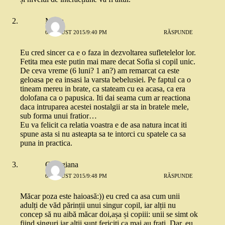
Maria
6 AUGUST 2015/9:40 PM
RĂSPUNDE
Eu cred sincer ca e o faza in dezvoltarea sufletelelor lor.
Fetita mea este putin mai mare decat Sofia si copil unic.
De ceva vreme (6 luni? 1 an?) am remarcat ca este
geloasa pe ea insasi la varsta bebelusiei. Pe faptul ca o
tineam mereu in brate, ca stateam cu ea acasa, ca era
dolofana ca o papusica. Iti dai seama cum ar reactiona
daca intruparea acestei nostalgii ar sta in bratele mele,
sub forma unui fratior…
Eu va felicit ca relatia voastra e de asa natura incat iti
spune asta si nu asteapta sa te intorci cu spatele ca sa
puna in practica.
Georgiana
6 AUGUST 2015/9:48 PM
RĂSPUNDE
Măcar poza este haioasă:)) eu cred ca asa cum unii
adulți de văd părinții unui singur copil, iar alții nu
concep să nu aibă măcar doi,așa și copiii: unii se simt ok
fiind singuri,iar alții sunt fericiți ca mai au frați. Dar, eu