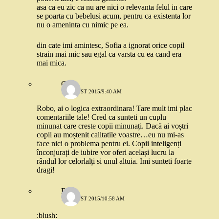
asa ca eu zic ca nu are nici o relevanta felul in care
se poarta cu bebelusi acum, pentru ca existenta lor
nu o ameninta cu nimic pe ea.
din cate imi amintesc, Sofia a ignorat orice copil
strain mai mic sau egal ca varsta cu ea cand era
mai mica.
C.M.
7 AUGUST 2015/9:40 AM
Robo, ai o logica extraordinara! Tare mult imi plac
comentariile tale! Cred ca sunteti un cuplu
minunat care creste copii minunați. Dacă ai voștri
copii au moștenit calitatile voastre…eu nu mi-as
face nici o problema pentru ei. Copii inteligenți
înconjurați de iubire vor oferi același lucru la
rândul lor celorlalți si unul altuia. Imi sunteti foarte
dragi!
Robo
7 AUGUST 2015/10:58 AM
:blush: