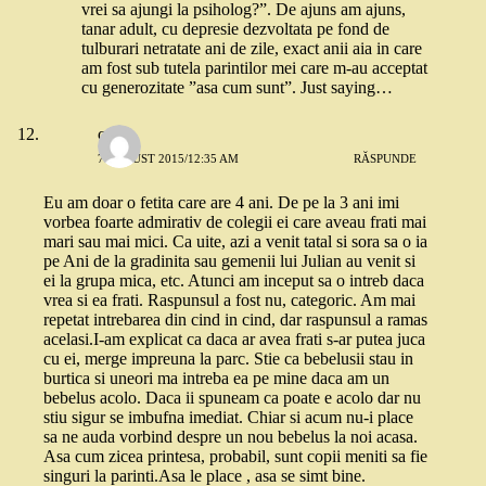
vrei sa ajungi la psiholog?”. De ajuns am ajuns,
tanar adult, cu depresie dezvoltata pe fond de
tulburari netratate ani de zile, exact anii aia in care
am fost sub tutela parintilor mei care m-au acceptat
cu generozitate ”asa cum sunt”. Just saying…
cris
7 AUGUST 2015/12:35 AM
RĂSPUNDE
Eu am doar o fetita care are 4 ani. De pe la 3 ani imi
vorbea foarte admirativ de colegii ei care aveau frati mai
mari sau mai mici. Ca uite, azi a venit tatal si sora sa o ia
pe Ani de la gradinita sau gemenii lui Julian au venit si
ei la grupa mica, etc. Atunci am inceput sa o intreb daca
vrea si ea frati. Raspunsul a fost nu, categoric. Am mai
repetat intrebarea din cind in cind, dar raspunsul a ramas
acelasi.I-am explicat ca daca ar avea frati s-ar putea juca
cu ei, merge impreuna la parc. Stie ca bebelusii stau in
burtica si uneori ma intreba ea pe mine daca am un
bebelus acolo. Daca ii spuneam ca poate e acolo dar nu
stiu sigur se imbufna imediat. Chiar si acum nu-i place
sa ne auda vorbind despre un nou bebelus la noi acasa.
Asa cum zicea printesa, probabil, sunt copii meniti sa fie
singuri la parinti.Asa le place , asa se simt bine.