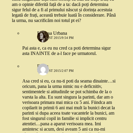
am o opinie diferită față de a ta: dacă poți determina
sigur felul de a fi al primului născut și dorința acestuia
legată de frați, această trebuie luată în considerare. Până
la urma, nu sacrificăm noi totul pt ei?
Printesa Urbana
6 AUGUST 2015/9:54 PM
Pai asta e, ca eu nu cred ca poti determina sigur
asta INAINTE de a-l face pe urmatorul.
Diana
7 AUGUST 2015/2:07 PM
Asa cred si eu, ca nu-ti poti da seama dinainte…si
oricum, pana la urma nimic nu e deficnitiv,
sentimentele si atitudinile se pot schimba de la o
varsta la alta. Eu sunt singura la parinti, dar am o
verisoara primara mai mica cu 5 ani. Fiindca am
copilarit in primii 6 ani mai mult la bunici decat la
parinti si dupa aceea toate vacantele la bunici, am
fost singurul copil in familie si implicit centru
atentiei…pana a aparut verisoara mea. Imi
amintesc si acum, desi aveam 5 ani ca nu-mi