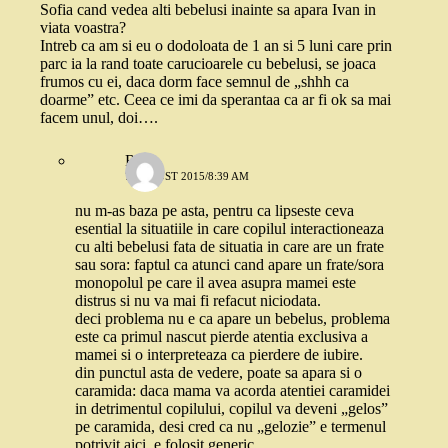
Sofia cand vedea alti bebelusi inainte sa apara Ivan in
viata voastra?
Intreb ca am si eu o dodoloata de 1 an si 5 luni care prin
parc ia la rand toate carucioarele cu bebelusi, se joaca
frumos cu ei, daca dorm face semnul de „shhh ca
doarme” etc. Ceea ce imi da sperantaa ca ar fi ok sa mai
facem unul, doi….
Robo
7 AUGUST 2015/8:39 AM
nu m-as baza pe asta, pentru ca lipseste ceva
esential la situatiile in care copilul interactioneaza
cu alti bebelusi fata de situatia in care are un frate
sau sora: faptul ca atunci cand apare un frate/sora
monopolul pe care il avea asupra mamei este
distrus si nu va mai fi refacut niciodata.
deci problema nu e ca apare un bebelus, problema
este ca primul nascut pierde atentia exclusiva a
mamei si o interpreteaza ca pierdere de iubire.
din punctul asta de vedere, poate sa apara si o
caramida: daca mama va acorda atentiei caramidei
in detrimentul copilului, copilul va deveni „gelos”
pe caramida, desi cred ca nu „gelozie” e termenul
potrivit aici, e folosit generic.