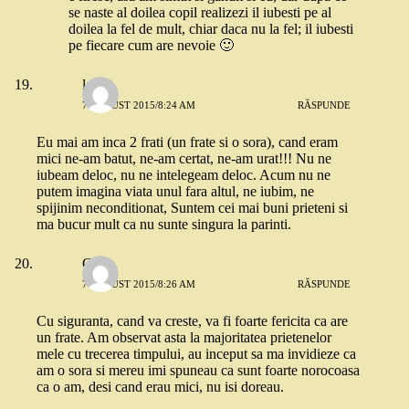
se naste al doilea copil realizezi il iubesti pe al
doilea la fel de mult, chiar daca nu la fel; il iubesti
pe fiecare cum are nevoie 🙂
lala
7 AUGUST 2015/8:24 AM
RĂSPUNDE
Eu mai am inca 2 frati (un frate si o sora), cand eram
mici ne-am batut, ne-am certat, ne-am urat!!! Nu ne
iubeam deloc, nu ne intelegeam deloc. Acum nu ne
putem imagina viata unul fara altul, ne iubim, ne
spijinim neconditionat, Suntem cei mai buni prieteni si
ma bucur mult ca nu sunte singura la parinti.
Cris
7 AUGUST 2015/8:26 AM
RĂSPUNDE
Cu siguranta, cand va creste, va fi foarte fericita ca are
un frate. Am observat asta la majoritatea prietenelor
mele cu trecerea timpului, au inceput sa ma invidieze ca
am o sora si mereu imi spuneau ca sunt foarte norocoasa
ca o am, desi cand erau mici, nu isi doreau.