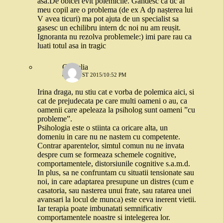
asa.De obicei evit polemicile. Gandesc ca dc al
meu copil are o problema (de ex A dp nașterea lui
V avea ticuri) ma pot ajuta de un specialist sa
gasesc un echilibru intern dc noi nu am reușit.
Ignoranta nu rezolva problemele:) imi pare rau ca
luati totul asa in tragic
Camelia
8 AUGUST 2015/10:52 PM
Irina draga, nu stiu cat e vorba de polemica aici, si
cat de prejudecata pe care multi oameni o au, ca
oamenii care apeleaza la psiholog sunt oameni ”cu
probleme”.
Psihologia este o stiinta ca oricare alta, un
domeniu in care nu ne nastem cu competente.
Contrar aparentelor, simtul comun nu ne invata
despre cum se formeaza schemele cognitive,
comportamentele, distorsiunile cognitive s.a.m.d.
In plus, sa ne confruntam cu situatii tensionate sau
noi, in care adaptarea presupune un distres (cum e
casatoria, sau nasterea unui frate, sau ratarea unei
avansari la locul de munca) este ceva inerent vietii.
Iar terapia poate imbunatati semnificativ
comportamentele noastre si intelegerea lor.