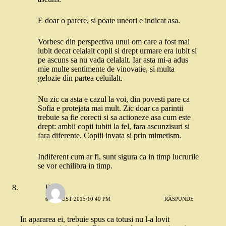
E doar o parere, si poate uneori e indicat asa.
Vorbesc din perspectiva unui om care a fost mai
iubit decat celalalt copil si drept urmare era iubit si
pe ascuns sa nu vada celalalt. Iar asta mi-a adus
mie multe sentimente de vinovatie, si multa
gelozie din partea celuilalt.
Nu zic ca asta e cazul la voi, din povesti pare ca
Sofia e protejata mai mult. Zic doar ca parintii
trebuie sa fie corecti si sa actioneze asa cum este
drept: ambii copii iubiti la fel, fara ascunzisuri si
fara diferente. Copiii invata si prin mimetism.
Indiferent cum ar fi, sunt sigura ca in timp lucrurile
se vor echilibra in timp.
Robo
6 AUGUST 2015/10:40 PM
RĂSPUNDE
In apararea ei, trebuie spus ca totusi nu l-a lovit