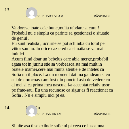
Alex
7 AUGUST 2015/12:59 AM
RĂSPUNDE
Va doresc toate cele bune,multa rabdare si curaj!
Probabil nu e simplu ca parinte sa gestionezi o situatie
de genul .
Eu sunt realista ,lucrurile se pot schimba cu totul pe
viitor sau nu. In orice caz cred ca situatia se va mai
indulci.
Acum fiind doar un bebelus care abia merge,probabil
agata tot in jur,nu stie sa vorbeasca,sta mai mult in
bratele mamei,cere mai multa atentie e de inteles ca
Sofia nu il place. La un moment dat ma gandeam si eu
cat de norocoasa am fost din punctul asta de vedere cu
ai mei si ca prima mea nascuta l-a acceptat relativ usor
pe frate-sau. Eu una recunosc ca sigur as fi reactionat ca
Sofia . Nu e simplu nici pt ea.
SquiKo
7 AUGUST 2015/2:06 AM
RĂSPUNDE
Si uite asa ti se extinde sufletul pt ceea ce inseamna