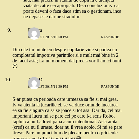
viata de catre cei apropiati. Deci concluzionez ca
poate deveni o faza daca stim sa o gestionam, inca
ne depaseste dar ne straduim!
Rodica
6 AUGUST 2015/10:50 PM
RĂSPUNDE
Din cite tin minte eu despre copilarie vine si partea cu
complotatul impotriva parintilor si e mult mai bine in 2
de facut asta; La un moment dat precis vor fi amici buni
🙂
AlinaD
6 AUGUST 2015/11:29 PM
RĂSPUNDE
S-ar putea ca perioada care urmeaza sa fie si mai grea,
Iv va atenta la jucariile ei, se va duce oriunde incearca
ea sa fie singura ca sa se joace si tot asa. Dar da, cel mai
important lucru mi se pare cel pe care l-a scris Robo,
faptul ca nu l-a lovit pana acum intentionat. Asta arata
(cred) ca nu il uraste, doar nu il vrea acolo. Si mi se pare
firesc. Pare un punct bun de plecare pentru o prietenie
frumoasa pe la 15-16 ani (ai lui) 😀