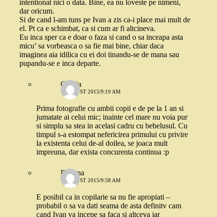
intentionat nici o data. Bine, ea nu loveste pe nimeni,
dar oricum.
Si de cand l-am tuns pe Ivan a zis ca-i place mai mult de
el. Pt ca e schimbat, ca si cum ar fi altcineva.
Eu inca sper ca e doar o faza si cand o sa inceapa asta
micu’ sa vorbeasca o sa fie mai bine, chiar daca
imaginea aia idilica cu ei doi tinandu-se de mana sau
pupandu-se e inca departe.
Omnia
7 AUGUST 2015/9:19 AM
Prima fotografie cu ambii copii e de pe la 1 an si
jumatate ai celui mic; inainte cel mare nu voia pur
si simplu sa stea in acelasi cadru cu bebelusul. Cu
timpul s-a estompat nefericirea primului cu privire
la existenta celui de-al doilea, se joaca mult
impreuna, dar exista concurenta continua :p
Roxana
7 AUGUST 2015/9:58 AM
E posibil ca in copilarie sa nu fie apropiati –
probabil o sa va dati seama de asta definitv cam
cand Ivan va incepe sa faca si altceva iar