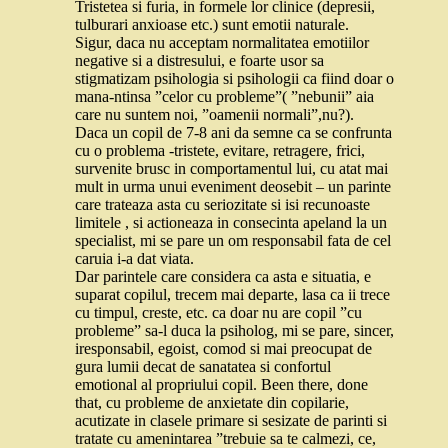
Tristetea si furia, in formele lor clinice (depresii,
tulburari anxioase etc.) sunt emotii naturale.
Sigur, daca nu acceptam normalitatea emotiilor
negative si a distresului, e foarte usor sa
stigmatizam psihologia si psihologii ca fiind doar o
mana-ntinsa ”celor cu probleme”( ”nebunii” aia
care nu suntem noi, ”oamenii normali”,nu?).
Daca un copil de 7-8 ani da semne ca se confrunta
cu o problema -tristete, evitare, retragere, frici,
survenite brusc in comportamentul lui, cu atat mai
mult in urma unui eveniment deosebit – un parinte
care trateaza asta cu seriozitate si isi recunoaste
limitele , si actioneaza in consecinta apeland la un
specialist, mi se pare un om responsabil fata de cel
caruia i-a dat viata.
Dar parintele care considera ca asta e situatia, e
suparat copilul, trecem mai departe, lasa ca ii trece
cu timpul, creste, etc. ca doar nu are copil ”cu
probleme” sa-l duca la psiholog, mi se pare, sincer,
iresponsabil, egoist, comod si mai preocupat de
gura lumii decat de sanatatea si confortul
emotional al propriului copil. Been there, done
that, cu probleme de anxietate din copilarie,
acutizate in clasele primare si sesizate de parinti si
tratate cu amenintarea ”trebuie sa te calmezi, ce,