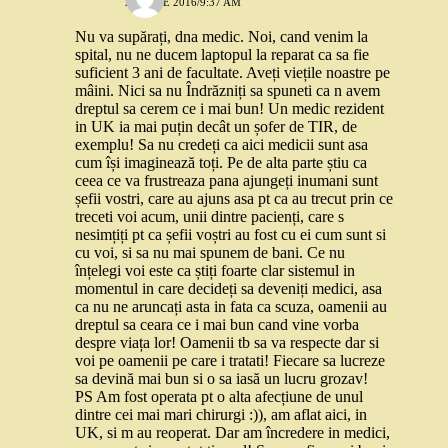
23 IULIE 2016/9:37 AM
Nu va supărați, dna medic. Noi, cand venim la
spital, nu ne ducem laptopul la reparat ca sa fie
suficient 3 ani de facultate. Aveți viețile noastre pe
mâini. Nici sa nu Îndrăzniți sa spuneti ca n avem
dreptul sa cerem ce i mai bun! Un medic rezident
in UK ia mai puțin decât un șofer de TIR, de
exemplu! Sa nu credeți ca aici medicii sunt asa
cum își imaginează toți. Pe de alta parte știu ca
ceea ce va frustreaza pana ajungeți inumani sunt
șefii vostri, care au ajuns asa pt ca au trecut prin ce
treceti voi acum, unii dintre pacienți, care s
nesimțiți pt ca șefii voștri au fost cu ei cum sunt si
cu voi, si sa nu mai spunem de bani. Ce nu
înțelegi voi este ca știți foarte clar sistemul in
momentul in care decideți sa deveniți medici, asa
ca nu ne aruncați asta in fata ca scuza, oamenii au
dreptul sa ceara ce i mai bun cand vine vorba
despre viața lor! Oamenii tb sa va respecte dar si
voi pe oamenii pe care i tratati! Fiecare sa lucreze
sa devină mai bun si o sa iasă un lucru grozav!
PS Am fost operata pt o alta afecțiune de unul
dintre cei mai mari chirurgi :)), am aflat aici, in
UK, si m au reoperat. Dar am încredere in medici,