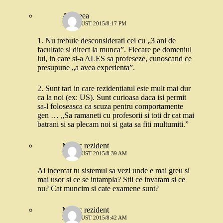
Andreea
28 AUGUST 2015/8:17 PM
1. Nu trebuie desconsiderati cei cu „3 ani de
facultate si direct la munca”. Fiecare pe domeniul
lui, in care si-a ALES sa profeseze, cunoscand ce
presupune „a avea experienta”.
2. Sunt tari in care rezidentiatul este mult mai dur
ca la noi (ex: US). Sunt curioasa daca isi permit
sa-l foloseasca ca scuza pentru comportamente
gen … „Sa ramaneti cu profesorii si toti dr cat mai
batrani si sa plecam noi si gata sa fiti multumiti.”
Medic rezident
29 AUGUST 2015/8:39 AM
Ai incercat tu sistemul sa vezi unde e mai greu si
mai usor si ce se intampla? Stii ce invatam si ce
nu? Cat muncim si cate examene sunt?
Medic rezident
29 AUGUST 2015/8:42 AM