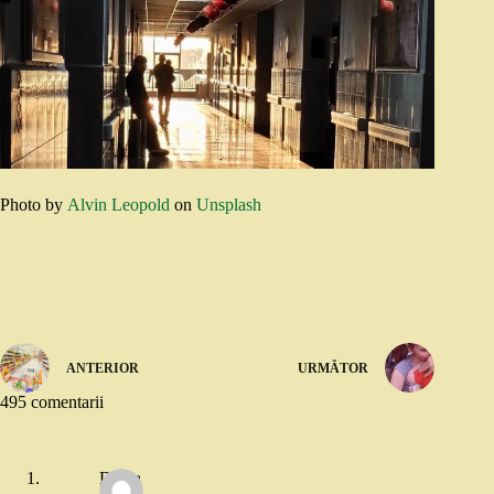
Photo by
Alvin Leopold
on
Unsplash
ANTERIOR
URMĂTOR
495 comentarii
Diana