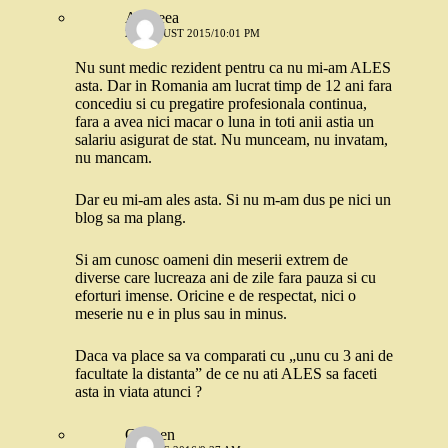
Andreea
29 AUGUST 2015/10:01 PM
Nu sunt medic rezident pentru ca nu mi-am ALES
asta. Dar in Romania am lucrat timp de 12 ani fara
concediu si cu pregatire profesionala continua,
fara a avea nici macar o luna in toti anii astia un
salariu asigurat de stat. Nu munceam, nu invatam,
nu mancam.
Dar eu mi-am ales asta. Si nu m-am dus pe nici un
blog sa ma plang.
Si am cunosc oameni din meserii extrem de
diverse care lucreaza ani de zile fara pauza si cu
eforturi imense. Oricine e de respectat, nici o
meserie nu e in plus sau in minus.
Daca va place sa va comparati cu „unu cu 3 ani de
facultate la distanta” de ce nu ati ALES sa faceti
asta in viata atunci ?
Carmen