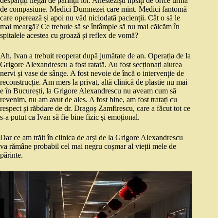
despărțiți ilegal de părinții lor. Anesteziști lipsiți de orice urmă
de compasiune. Medici Dumnezei care mint. Medici fantomă
care operează și apoi nu văd niciodată pacienții. Cât o să le
mai meargă? Ce trebuie să se întâmple să nu mai călcăm în
spitalele acestea cu groază și reflex de vomă?
Ah, Ivan a trebuit reoperat după jumătate de an. Operația de la
Grigore Alexandrescu a fost ratată. Au fost secționați aiurea
nervi și vase de sânge. A fost nevoie de încă o intervenție de
reconstrucție. Am mers la privat, altă clinică de plastie nu mai
e în București, la Grigore Alexandrescu nu aveam cum să
revenim, nu am avut de ales. A fost bine, am fost tratați cu
respect și răbdare de dr. Dragoș Zamfirescu, care a făcut tot ce
s-a putut ca Ivan să fie bine fizic și emoțional.
Dar ce am trăit în clinica de arși de la Grigore Alexandrescu
va rămâne probabil cel mai negru coșmar al vieții mele de
părinte.