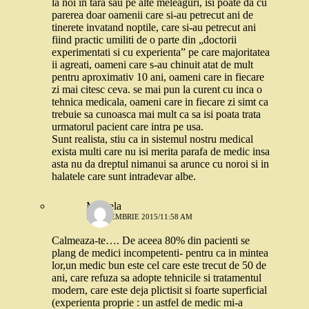
la noi in tara sau pe alte meleaguri, isi poate da cu
parerea doar oamenii care si-au petrecut ani de
tinerete invatand noptile, care si-au petrecut ani
fiind practic umiliti de o parte din „doctorii
experimentati si cu experienta” pe care majoritatea
ii agreati, oameni care s-au chinuit atat de mult
pentru aproximativ 10 ani, oameni care in fiecare
zi mai citesc ceva. se mai pun la curent cu inca o
tehnica medicala, oameni care in fiecare zi simt ca
trebuie sa cunoasca mai mult ca sa isi poata trata
urmatorul pacient care intra pe usa.
Sunt realista, stiu ca in sistemul nostru medical
exista multi care nu isi merita parafa de medic insa
asta nu da dreptul nimanui sa arunce cu noroi si in
halatele care sunt intradevar albe.
Mihaela
7 SEPTEMBRIE 2015/11:58 AM
Calmeaza-te…. De aceea 80% din pacienti se
plang de medici incompetenti- pentru ca in mintea
lor,un medic bun este cel care este trecut de 50 de
ani, care refuza sa adopte tehnicile si tratamentul
modern, care este deja plictisit si foarte superficial
(experienta proprie : un astfel de medic mi-a