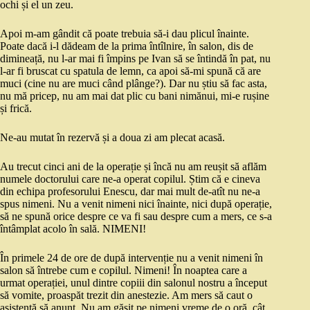
ochi și el un zeu.
Apoi m-am gândit că poate trebuia să-i dau plicul înainte.
Poate dacă i-l dădeam de la prima întîlnire, în salon, dis de
dimineață, nu l-ar mai fi împins pe Ivan să se întindă în pat, nu
l-ar fi bruscat cu spatula de lemn, ca apoi să-mi spună că are
muci (cine nu are muci când plânge?). Dar nu știu să fac asta,
nu mă pricep, nu am mai dat plic cu bani nimănui, mi-e rușine
și frică.
Ne-au mutat în rezervă și a doua zi am plecat acasă.
Au trecut cinci ani de la operație și încă nu am reușit să aflăm
numele doctorului care ne-a operat copilul. Știm că e cineva
din echipa profesorului Enescu, dar mai mult de-atît nu ne-a
spus nimeni. Nu a venit nimeni nici înainte, nici după operație,
să ne spună orice despre ce va fi sau despre cum a mers, ce s-a
întâmplat acolo în sală. NIMENI!
În primele 24 de ore de după intervenție nu a venit nimeni în
salon să întrebe cum e copilul. Nimeni! În noaptea care a
urmat operației, unul dintre copiii din salonul nostru a început
să vomite, proaspăt trezit din anestezie. Am mers să caut o
asistentă să anunț. Nu am găsit pe nimeni vreme de o oră, cât