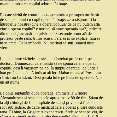
m-am plimbat cu copilul adormit în brațe.
Fiecare vizită de control post-operatoriu a presupus ore în șir
de stat pe holuri cu copil operat în brațe, zero răspunsuri la
întrebările noastre (cine a operat copilul? de ce nu putem afla
cine a operat copilul? e normal să arate operația așa?), ridicări
din umeri și amânări, o privire de 3 secunde aruncată de
profesor peste rană, trimis acasă. Fără să ni se explice, fără să
ni se arate. Ca la imbecili. Nu meritați să știți, sunteți niște
viermi.
La una dintre vizitele acestea, am întrebat profesorul, pe
doctorul Dumnezeu, care insista să ne spună că el a operat
copilul, deși îl văzusem pe hol în timpul operației, de unde a
luat grefa de piele. A indicat alt loc. Habar nu avea! Presupun
că nici nu l-a văzut. Deși parafa lui e pe foaia de operație. Nici
un alt nume.
La două săptămîni după operație, am mers la Grigore
Alexandrescu să scoatem cele aproximativ 80 de fire. Știam de
la alți chirurgi de la alte spitale de stat și private că firele de
scot sub sedare, de către medicul care a operat și care cunoaște
rana. Ei bine, la Grigore Alexandrescu, firele se scot pe viu, de
către o asistentă, în timp ce alta ține copilul. Copii de 1, 3, 6