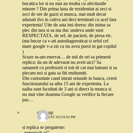
bucatica lor si nu mai au treaba cu afectiunile
minore ? Din prima luna de rezidentiat ai zeci si
zeci de ore de garzi si munca, mai mult decat
adunati dvs in cativa ani deci terminati cu acel fara
experienta! Uite de asta imi doresc din inima sa
plec din tara si sa ma duc undeva unde sunt
RESPECTATA, de sef, de pacient, de presa etc.
(ma bucur ca v-ati autodiagnosticat si seful cel
mare google v-a zis ca nu avea puroi in gat copilul
)
Scuze m-am enervat… de mii de ori sa primesti
replica: da un dr adevarat nu aveti aici? Sa
ramaneti cu profesorii si toti dr cat mai batrani si sa
plecam noi si gata sa fiti multumiti.
Din curiozitate cand intrati oriunde in banca, cereti
functionarului sa aiba 15 ani de experienta. La
naiba sunt facultati de 3 ani si direct la munca si
nu mai vine doamna Google sa verifice la fiecare
pas…
cheer up
28 AUGUST 2015/6:03 PM
si replica se pregateste:
„nenorocit-o!”