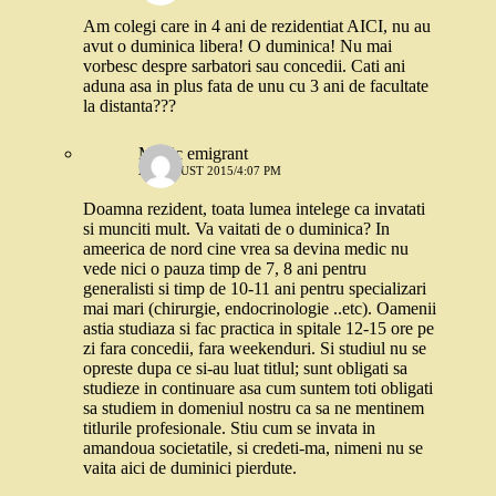
Am colegi care in 4 ani de rezidentiat AICI, nu au
avut o duminica libera! O duminica! Nu mai
vorbesc despre sarbatori sau concedii. Cati ani
aduna asa in plus fata de unu cu 3 ani de facultate
la distanta???
Medic emigrant
29 AUGUST 2015/4:07 PM
Doamna rezident, toata lumea intelege ca invatati
si munciti mult. Va vaitati de o duminica? In
ameerica de nord cine vrea sa devina medic nu
vede nici o pauza timp de 7, 8 ani pentru
generalisti si timp de 10-11 ani pentru specializari
mai mari (chirurgie, endocrinologie ..etc). Oamenii
astia studiaza si fac practica in spitale 12-15 ore pe
zi fara concedii, fara weekenduri. Si studiul nu se
opreste dupa ce si-au luat titlul; sunt obligati sa
studieze in continuare asa cum suntem toti obligati
sa studiem in domeniul nostru ca sa ne mentinem
titlurile profesionale. Stiu cum se invata in
amandoua societatile, si credeti-ma, nimeni nu se
vaita aici de duminici pierdute.