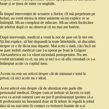
brațe și se ținea de mine cu unghiile.
În timpul intervenției de scoatere a firelor, cît mă perpeleam pe
holuri, au venit mereu la mine asistente să-mi explice ce se
întâmplă. Mi-au cumpărat de mîncare. Mi-au oferit încărcător
de telefon după ce au observat că nu mai am baterie.
După intervenție, medicul a venit la noi de șase ori în trei ore.
Să îmi explice, să îmi răspundă la toate întrebările, să discutăm
despre ce e de făcut mai departe. Mai scriu o dată, căci încă mi
se pare teribil: medicul care l-a operat pe Ivan la Grigore
Alexandrescu nu l-a văzut niciodată postoperator. Nu am
vorbit niciodată cu el, nu știu și nici n-o să aflu vreodată ce s-a
întâmplat acolo cu copilul meu.
Acesta nu este un articol despre cât de minunat e totul la
privat, că nici acolo nu e ideal.
Acest articol este despre cât de abrutizat este parte din
personalul medical. Despre cum ar trebuie să facem cu toții
ceva ca acești oameni care nu pot fi profesioniști (pentru că a
fi profesionist nu înseamnă doar să fii tehnic în regulă la jobul
tău) să nu mai intre în contact cu bolnavii înainte de a-și