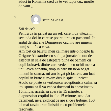
aduci in Romania cred ca te vei lupta cu,, morile
de vant „.
dilu
27 AUGUST 2015/9:48 AM
Stii de ce?
Pentru ca in privat au un sef, care ii da viteza in
secunda doi in care se poarta urat cu pacientul. In
spital de stat el e Dumnezeu caci nu are nimeni
curaj sa ii faca ceva.
Am fost cu baiatul meu cel mare intr-o noapte la
Grigore Alexandrescu si dupa jumate de ora de
asteptat in sala de asteptare plina de oameni cu
copii bolnavi, dintre care vedeam cu ochii mei ca
unul avea hepatita, timp in care nu ne-a bagat
nimeni in seama, mi-am bagat picioarele, am luat
copilul in brate si m-am dus la spitalul privat.
Acolo se poate sa vorbeasca receptionista calm, sa
imi spuna ca il va vedea doctorul in aproximativ
15minute, acesta sa apara in 15 minute, a
diagnosticat copilul in alte 15 minute, ne-a dat
tratament, ne-a explicat ce are si ce-i trebuie. 150
lei mai tarziu eram linistiti ci cu problemele
rezolvate.