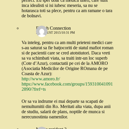
perfect. Eu sper doar ca medicii tineri, care sunt
inca idealisti si isi iubesc meseria, sa nu se
hotarasca toti sa plece, pentru ca am ramane o tara
de bolnavi.
French Connection
28 AUGUST 2015/10:31 PM
Va inteleg, pentru ca am multi prieteni medici care
s-au saturat sa fie batjocoriti de statul mafiot roman
si de pacientii care se cred atotstiutori. Daca vreti
sa va schimbati viata, sa traiti intr-un loc superb
(Cote d’Azur), contactatii pe cei de la AMORO
(Asociatia Medicilor de Origine ROmana de pe
Coasta de Azur):
http://www.amoro.fr/
https://www.facebook.com/groups/159310041091
2890/?fref=ts
Or sa va indrume ei mai departe sa scapati de
nemultumitii din Ro. Meritati alta viata, dupa anii
de studiu, salarii de plans, noptile de munca si
nerecunostinta oamenilor.