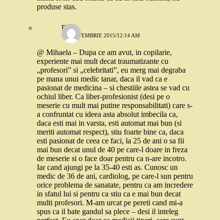
produse stas.
Daria
19 SEPTEMBRIE 2015/12:14 AM
@ Mihaela – Dupa ce am avut, in copilarie,
experiente mai mult decat traumatizante cu
„profesori” si „celebritati”, eu merg mai degraba
pe mana unui medic tanar, daca il vad ca e
pasionat de medicina – si chestiile astea se vad cu
ochiul liber. Ca liber-profesionist (desi pe o
meserie cu mult mai putine responsabilitati) care s-
a confruntat cu ideea asta absolut imbecila ca,
daca esti mai in varsta, esti automat mai bun (si
meriti automat respect), stiu foarte bine ca, daca
esti pasionat de ceea ce faci, la 25 de ani o sa fii
mai bun decat unul de 40 pe care-l doare in freza
de meserie si o face doar pentru ca n-are incotro.
Iar cand ajungi pe la 35-40 esti as. Cunosc un
medic de 36 de ani, cardiolog, pe care-l sun pentru
orice problema de sanatate, pentru ca am incredere
in sfatul lui si pentru ca stiu ca e mai bun decat
multi profesori. M-am urcat pe pereti cand mi-a
spus ca il bate gandul sa plece – desi il inteleg