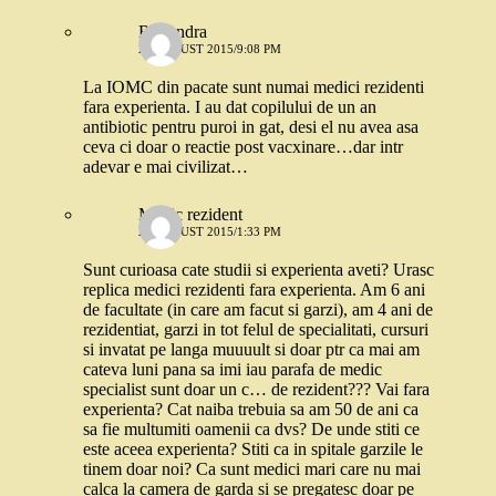
Ruxandra
27 AUGUST 2015/9:08 PM
La IOMC din pacate sunt numai medici rezidenti
fara experienta. I au dat copilului de un an
antibiotic pentru puroi in gat, desi el nu avea asa
ceva ci doar o reactie post vacxinare…dar intr
adevar e mai civilizat…
Medic rezident
28 AUGUST 2015/1:33 PM
Sunt curioasa cate studii si experienta aveti? Urasc
replica medici rezidenti fara experienta. Am 6 ani
de facultate (in care am facut si garzi), am 4 ani de
rezidentiat, garzi in tot felul de specialitati, cursuri
si invatat pe langa muuuult si doar ptr ca mai am
cateva luni pana sa imi iau parafa de medic
specialist sunt doar un c… de rezident??? Vai fara
experienta? Cat naiba trebuia sa am 50 de ani ca
sa fie multumiti oamenii ca dvs? De unde stiti ce
este aceea experienta? Stiti ca in spitale garzile le
tinem doar noi? Ca sunt medici mari care nu mai
calca la camera de garda si se pregatesc doar pe