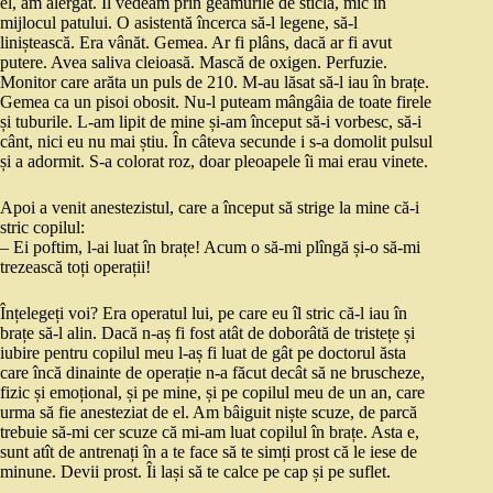
el, am alergat. Îl vedeam prin geamurile de sticlă, mic în
mijlocul patului. O asistentă încerca să-l legene, să-l
liniștească. Era vânăt. Gemea. Ar fi plâns, dacă ar fi avut
putere. Avea saliva cleioasă. Mască de oxigen. Perfuzie.
Monitor care arăta un puls de 210. M-au lăsat să-l iau în brațe.
Gemea ca un pisoi obosit. Nu-l puteam mângâia de toate firele
și tuburile. L-am lipit de mine și-am început să-i vorbesc, să-i
cânt, nici eu nu mai știu. În câteva secunde i s-a domolit pulsul
și a adormit. S-a colorat roz, doar pleoapele îi mai erau vinete.
Apoi a venit anestezistul, care a început să strige la mine că-i
stric copilul:
– Ei poftim, l-ai luat în brațe! Acum o să-mi plîngă și-o să-mi
trezească toți operații!
Înțelegeți voi? Era operatul lui, pe care eu îl stric că-l iau în
brațe să-l alin. Dacă n-aș fi fost atât de doborâtă de tristețe și
iubire pentru copilul meu l-aș fi luat de gât pe doctorul ăsta
care încă dinainte de operație n-a făcut decât să ne bruscheze,
fizic și emoțional, și pe mine, și pe copilul meu de un an, care
urma să fie anesteziat de el. Am bâiguit niște scuze, de parcă
trebuie să-mi cer scuze că mi-am luat copilul în brațe. Asta e,
sunt atît de antrenați în a te face să te simți prost că le iese de
minune. Devii prost. Îi lași să te calce pe cap și pe suflet.