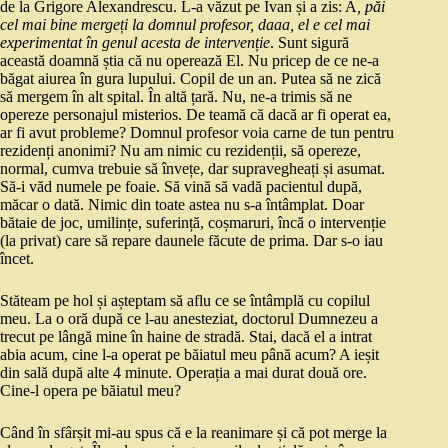
de la Grigore Alexandrescu. L-a văzut pe Ivan și a zis: A
, păi
cel mai bine mergeți la domnul profesor, daaa, el e cel mai
experimentat în genul acesta de intervenție
. Sunt sigură
această doamnă știa că nu operează El. Nu pricep de ce ne-a
băgat aiurea în gura lupului. Copil de un an. Putea să ne zică
să mergem în alt spital. În altă țară. Nu, ne-a trimis să ne
opereze personajul misterios. De teamă că dacă ar fi operat ea,
ar fi avut probleme? Domnul profesor voia carne de tun pentru
rezidenți anonimi? Nu am nimic cu rezidenții, să opereze,
normal, cumva trebuie să învețe, dar supravegheați și asumat.
Să-i văd numele pe foaie. Să vină să vadă pacientul după,
măcar o dată. Nimic din toate astea nu s-a întâmplat. Doar
bătaie de joc, umilințe, suferință, coșmaruri, încă o intervenție
(la privat) care să repare daunele făcute de prima. Dar s-o iau
încet.
Stăteam pe hol și așteptam să aflu ce se întâmplă cu copilul
meu. La o oră după ce l-au anesteziat, doctorul Dumnezeu a
trecut pe lângă mine în haine de stradă. Stai, dacă el a intrat
abia acum, cine l-a operat pe băiatul meu până acum? A ieșit
din sală după alte 4 minute. Operația a mai durat două ore.
Cine-l opera pe băiatul meu?
Când în sfârșit mi-au spus că e la reanimare și că pot merge la