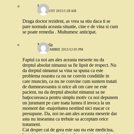
Ligia
30 AUGUST 2015/1:28 AM
Draga doctor rezident, as vrea sa stiu daca ti se
pare normala aceasta situatie, cine e de vina si cum
se poate remedia . Multumesc anticipat.
Mihaela
7 SEPTEMBRIE 2015/12:05 PM
Faptul ca noi am ales aceasta meserie nu da
dreptul absolut nimanui sa fie lipsit de respect. Nu
da dreptul nimanui sa vina sa spuna ca este
problema noastra ca nu ne convin conditiile in
care muncim, ca nu ne convine cum suntem tratati
de dumneavoastra si orice alt om care ne este
pacient, nu da dreptul absolut nimanui sa ne
batjocoreasca pentru simplu motiv ca noi depunem
un juramant pe care toata lumea il invoca la un
moment dat -majoritatea nestiind nici macar ce
presupune. Da, noi ne-am ales aceasta meserie dar
asta nu inseamna ca trebuie sa acceptam orice
tratament.
Cat despre cat de grea este sau nu este medicina,