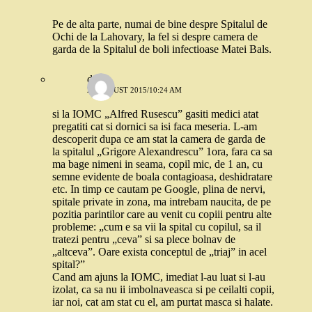
Pe de alta parte, numai de bine despre Spitalul de
Ochi de la Lahovary, la fel si despre camera de
garda de la Spitalul de boli infectioase Matei Bals.
diana
27 AUGUST 2015/10:24 AM
si la IOMC „Alfred Rusescu” gasiti medici atat
pregatiti cat si dornici sa isi faca meseria. L-am
descoperit dupa ce am stat la camera de garda de
la spitalul „Grigore Alexandrescu” 1ora, fara ca sa
ma bage nimeni in seama, copil mic, de 1 an, cu
semne evidente de boala contagioasa, deshidratare
etc. In timp ce cautam pe Google, plina de nervi,
spitale private in zona, ma intrebam naucita, de pe
pozitia parintilor care au venit cu copiii pentru alte
probleme: „cum e sa vii la spital cu copilul, sa il
tratezi pentru „ceva” si sa plece bolnav de
„altceva”. Oare exista conceptul de „triaj” in acel
spital?”
Cand am ajuns la IOMC, imediat l-au luat si l-au
izolat, ca sa nu ii imbolnaveasca si pe ceilalti copii,
iar noi, cat am stat cu el, am purtat masca si halate.