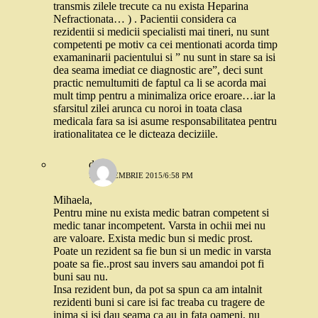
transmis zilele trecute ca nu exista Heparina
Nefractionata… ) . Pacientii considera ca
rezidentii si medicii specialisti mai tineri, nu sunt
competenti pe motiv ca cei mentionati acorda timp
examaninarii pacientului si ” nu sunt in stare sa isi
dea seama imediat ce diagnostic are”, deci sunt
practic nemultumiti de faptul ca li se acorda mai
mult timp pentru a minimaliza orice eroare…iar la
sfarsitul zilei arunca cu noroi in toata clasa
medicala fara sa isi asume responsabilitatea pentru
irationalitatea ce le dicteaza deciziile.
dora
7 SEPTEMBRIE 2015/6:58 PM
Mihaela,
Pentru mine nu exista medic batran competent si
medic tanar incompetent. Varsta in ochii mei nu
are valoare. Exista medic bun si medic prost.
Poate un rezident sa fie bun si un medic in varsta
poate sa fie..prost sau invers sau amandoi pot fi
buni sau nu.
Insa rezident bun, da pot sa spun ca am intalnit
rezidenti buni si care isi fac treaba cu tragere de
inima si isi dau seama ca au in fata oameni, nu