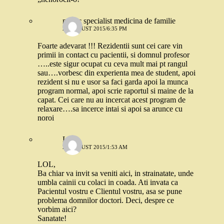
medic specialist medicina de familie
28 AUGUST 2015/6:35 PM
Foarte adevarat !!! Rezidentii sunt cei care vin
primii in contact cu pacientii, si domnul profesor
…..este sigur ocupat cu ceva mult mai pt rangul
sau….vorbesc din experienta mea de student, apoi
rezident si nu e usor sa faci garda apoi la munca
program normal, apoi scrie raportul si maine de la
capat. Cei care nu au incercat acest program de
relaxare….sa incerce intai si apoi sa arunce cu
noroi
LS
29 AUGUST 2015/1:53 AM
LOL,
Ba chiar va invit sa veniti aici, in strainatate, unde
umbla cainii cu colaci in coada. Ati invata ca
Pacientul vostru e Clientul vostru, asa se pune
problema domnilor doctori. Deci, despre ce
vorbim aici?
Sanatate!