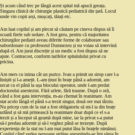
Și acum când trec pe lângă acest spital mă apucă greața.
Singura clinică de chirurgie plastică pediatrică din țară. Locul
unde vin copii arși, mușcați, tăiați etc.
Am luat copilul și am plecat să căutam pe cineva dispus să îi
scoată firele sub sedare. A fost greu, pentru că majoritatea
chirurgilor pediatri aveau diferite forme de colaborare sau
subordonare cu profesorul Dumnezeu și nu voiau să intervină
după el. Am jurat discreție și un medic a fost dispus să ne
ajute. Contracost, conform tarifelor spitalulului privat cu
pricina.
Am mers cu inima cât un purice. Ivan a primit un sirop care l-a
liniștit și l-a amețit. L-am ținut în brațe până a adormit, am
urcat cu el până la ușa blocului operator, unde l-am predat
doctorului anestezist. Fără urlete, fără traume. După o oră,
când a fost gata intervenția, m-au chemat în reanimare. Am
stat acolo lângă el până s-a trezit singur, două ore mai târziu.
Nu pricep cum de la stat a fost obligatoriu să mi-l ia din brațe
urlând și să mă primească la reanimare doar după ce el s-a
trezit și a început să geamă după mine, iar la privat s-a putut
să-l predau adormit și să-l veghez până se trezește. După
experiența de la stat nu l-am mai putut lăsa în brațele nimănui.
Copilul când vedea persoane străine apropiindu-se îmi sărea în