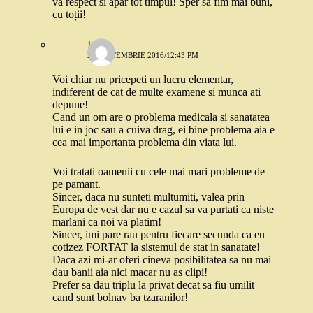
va respect si apar tot timpul! Sper sa fim mai buni,
cu toții!
Iulian
26 SEPTEMBRIE 2016/12:43 PM
Voi chiar nu pricepeti un lucru elementar,
indiferent de cat de multe examene si munca ati
depune!
Cand un om are o problema medicala si sanatatea
lui e in joc sau a cuiva drag, ei bine problema aia e
cea mai importanta problema din viata lui.
Voi tratati oamenii cu cele mai mari probleme de
pe pamant.
Sincer, daca nu sunteti multumiti, valea prin
Europa de vest dar nu e cazul sa va purtati ca niste
marlani ca noi va platim!
Sincer, imi pare rau pentru fiecare secunda ca eu
cotizez FORTAT la sistemul de stat in sanatate!
Daca azi mi-ar oferi cineva posibilitatea sa nu mai
dau banii aia nici macar nu as clipi!
Prefer sa dau triplu la privat decat sa fiu umilit
cand sunt bolnav ba tzaranilor!