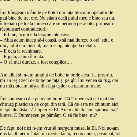
Îmi frângeam mâinile pe holul din fața blocului operator de
mai bine de trei ore. Nu știam dacă puiul meu e bine sau nu,
întrebam pe toată lumea care se perinda pe-acolo, primeam
răspunsuri contradictorii:
– E bine, acum e la terapie intensivă.
– Abia acum încep să-l coasă, o să mai dureze o oră, știți, e
mic, totul e minuscul, microscop, atenție la detalii.
– E deja la reanimare.
– E gata, acum îl mută.
– O să mai dureze, a fost complicat…
Am albit și m-am umplut de bube în orele alea. La propriu,
mi-au ieșit zeci de bube pe față și pe gît. Îmi venea să fug, dar
nu mă puteam mișca din fața ușilor cu geamuri mate.
Îmi spuneam că e pe mâini bune. Că îl operează cel mai bun
chirurg plastician de copii din țară. Că de-asta ne chinuim aici,
în spitalul ăsta, să-l opereze El. Are mâini de aur, spunea toată
lumea. E Dumnezeu pe pământ. O să fie bine, nu?
De fapt, noi nici n-am vrut să mergem musai la El. Noi ne-am
dus la alt medic întâi, un medic tânăr, recomandat, pasionat, tot