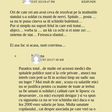
26 AUGUST 2015/8:47 PM
RĂSPUNDE
Ori de cate ori am avut ceva de rezolvat pe la institutiile
statului s-a soldat cu munti de nervi. Spitale… posta …
sa nu te puna cineva sa iti schimbi buletinul…
Pur si simplu nu suport felul in care esti tratat…
abject… vorba ta … un kk cu ochi si ei niste zei …
sistemu de stat… Fereasca sfantul…
Ei asa fac si acasa, sunt convinsa…
Mariana
27 AUGUST 2015/7:40 AM
Paradox total , de multe ori aceeasi medici din
spitalele publice sunt si la cele private , atunci ma
intreb cum poti sa fii in acelasi timp un sadic sau
un inger ? Mai mult de atat , scuza cu salariile mici
nu se justifica pentru ca inainte de toate ar trebui
sa fie umani si solidari ( calitati care le lipsesc cu
desavarsire , cu mici exceptii desigur ) si va spun
cu siguranta ca nu se vor schimba nici daca o sa
lea 2000 euro salariu pe luna. Multa sanatate
copilasului , cat despre asociatia pe care vrei sa o