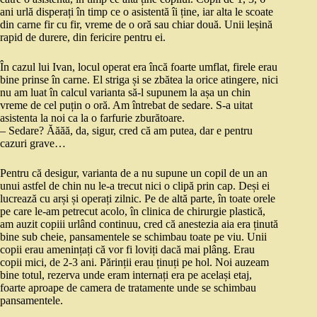
ani urlă disperați în timp ce o asistentă îi ține, iar alta le scoate
din carne fir cu fir, vreme de o oră sau chiar două. Unii leșină
rapid de durere, din fericire pentru ei.
În cazul lui Ivan, locul operat era încă foarte umflat, firele erau
bine prinse în carne. El striga și se zbătea la orice atingere, nici
nu am luat în calcul varianta să-l supunem la așa un chin
vreme de cel puțin o oră. Am întrebat de sedare. S-a uitat
asistenta la noi ca la o farfurie zburătoare.
– Sedare? Ăăăă, da, sigur, cred că am putea, dar e pentru
cazuri grave…
Pentru că desigur, varianta de a nu supune un copil de un an
unui astfel de chin nu le-a trecut nici o clipă prin cap. Deși ei
lucrează cu arși și operați zilnic. Pe de altă parte, în toate orele
pe care le-am petrecut acolo, în clinica de chirurgie plastică,
am auzit copiii urlând continuu, cred că anestezia aia era ținută
bine sub cheie, pansamentele se schimbau toate pe viu. Unii
copii erau amenințați că vor fi loviți dacă mai plâng. Erau
copii mici, de 2-3 ani. Părinții erau ținuți pe hol. Noi auzeam
bine totul, rezerva unde eram internați era pe același etaj,
foarte aproape de camera de tratamente unde se schimbau
pansamentele.