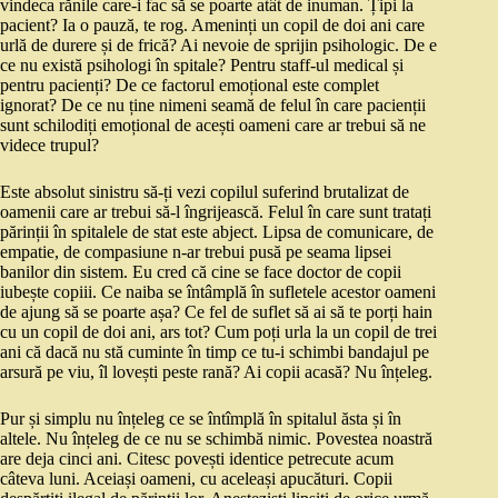
vindeca rănile care-i fac să se poarte atât de inuman. Țipi la
pacient? Ia o pauză, te rog. Ameninți un copil de doi ani care
urlă de durere și de frică? Ai nevoie de sprijin psihologic. De e
ce nu există psihologi în spitale? Pentru staff-ul medical și
pentru pacienți? De ce factorul emoțional este complet
ignorat? De ce nu ține nimeni seamă de felul în care pacienții
sunt schilodiți emoțional de acești oameni care ar trebui să ne
videce trupul?
Este absolut sinistru să-ți vezi copilul suferind brutalizat de
oamenii care ar trebui să-l îngrijească. Felul în care sunt tratați
părinții în spitalele de stat este abject. Lipsa de comunicare, de
empatie, de compasiune n-ar trebui pusă pe seama lipsei
banilor din sistem. Eu cred că cine se face doctor de copii
iubește copiii. Ce naiba se întâmplă în sufletele acestor oameni
de ajung să se poarte așa? Ce fel de suflet să ai să te porți hain
cu un copil de doi ani, ars tot? Cum poți urla la un copil de trei
ani că dacă nu stă cuminte în timp ce tu-i schimbi bandajul pe
arsură pe viu, îl lovești peste rană? Ai copii acasă? Nu înțeleg.
Pur și simplu nu înțeleg ce se întîmplă în spitalul ăsta și în
altele. Nu înțeleg de ce nu se schimbă nimic. Povestea noastră
are deja cinci ani. Citesc povești identice petrecute acum
câteva luni. Aceiași oameni, cu aceleași apucături. Copii