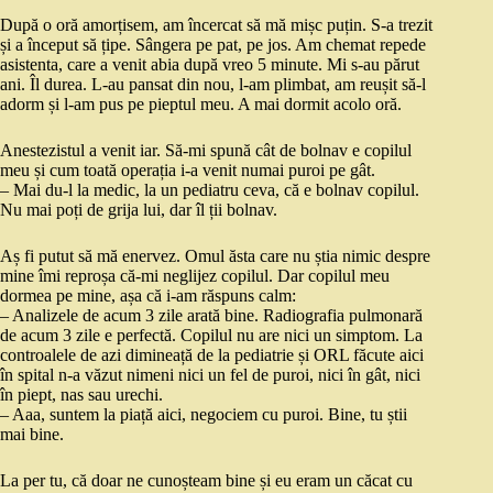
După o oră amorțisem, am încercat să mă mișc puțin. S-a trezit
și a început să țipe. Sângera pe pat, pe jos. Am chemat repede
asistenta, care a venit abia după vreo 5 minute. Mi s-au părut
ani. Îl durea. L-au pansat din nou, l-am plimbat, am reușit să-l
adorm și l-am pus pe pieptul meu. A mai dormit acolo oră.
Anestezistul a venit iar. Să-mi spună cât de bolnav e copilul
meu și cum toată operația i-a venit numai puroi pe gât.
– Mai du-l la medic, la un pediatru ceva, că e bolnav copilul.
Nu mai poți de grija lui, dar îl ții bolnav.
Aș fi putut să mă enervez. Omul ăsta care nu știa nimic despre
mine îmi reproșa că-mi neglijez copilul. Dar copilul meu
dormea pe mine, așa că i-am răspuns calm:
– Analizele de acum 3 zile arată bine. Radiografia pulmonară
de acum 3 zile e perfectă. Copilul nu are nici un simptom. La
controalele de azi dimineață de la pediatrie și ORL făcute aici
în spital n-a văzut nimeni nici un fel de puroi, nici în gât, nici
în piept, nas sau urechi.
– Aaa, suntem la piață aici, negociem cu puroi. Bine, tu știi
mai bine.
La per tu, că doar ne cunoșteam bine și eu eram un căcat cu