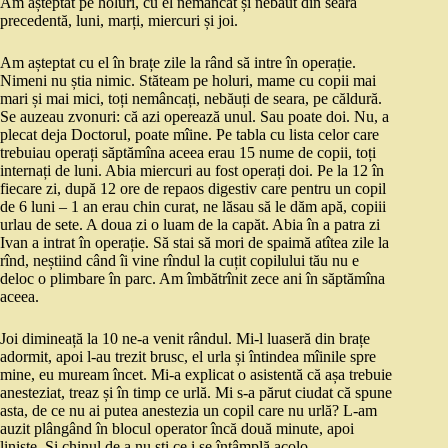
Am așteptat pe holuri, cu el nemâncat și nebăut din seara
precedentă, luni, marți, miercuri și joi.
Am așteptat cu el în brațe zile la rând să intre în operație.
Nimeni nu știa nimic. Stăteam pe holuri, mame cu copii mai
mari și mai mici, toți nemâncați, nebăuți de seara, pe căldură.
Se auzeau zvonuri: că azi operează unul. Sau poate doi. Nu, a
plecat deja Doctorul, poate mîine. Pe tabla cu lista celor care
trebuiau operați săptămîna aceea erau 15 nume de copii, toți
internați de luni. Abia miercuri au fost operați doi. Pe la 12 în
fiecare zi, după 12 ore de repaos digestiv care pentru un copil
de 6 luni – 1 an erau chin curat, ne lăsau să le dăm apă, copiii
urlau de sete. A doua zi o luam de la capăt. Abia în a patra zi
Ivan a intrat în operație. Să stai să mori de spaimă atîtea zile la
rînd, neștiind când îi vine rîndul la cuțit copilului tău nu e
deloc o plimbare în parc. Am îmbătrînit zece ani în săptămîna
aceea.
Joi dimineață la 10 ne-a venit rândul. Mi-l luaseră din brațe
adormit, apoi l-au trezit brusc, el urla și întindea mîinile spre
mine, eu muream încet. Mi-a explicat o asistentă că așa trebuie
anesteziat, treaz și în timp ce urlă. Mi s-a părut ciudat că spune
asta, de ce nu ai putea anestezia un copil care nu urlă? L-am
auzit plângând în blocul operator încă două minute, apoi
liniște. Și chinul de a nu ști ce i se întâmplă acolo.