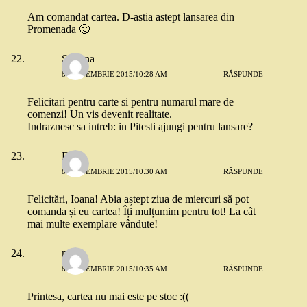
Am comandat cartea. D-astia astept lansarea din
Promenada 🙂
Simona
8 SEPTEMBRIE 2015/10:28 AM
RĂSPUNDE
Felicitari pentru carte si pentru numarul mare de
comenzi! Un vis devenit realitate.
Indraznesc sa intreb: in Pitesti ajungi pentru lansare?
D.
8 SEPTEMBRIE 2015/10:30 AM
RĂSPUNDE
Felicitări, Ioana! Abia aștept ziua de miercuri să pot
comanda și eu cartea! Îți mulțumim pentru tot! La cât
mai multe exemplare vândute!
maria
8 SEPTEMBRIE 2015/10:35 AM
RĂSPUNDE
Printesa, cartea nu mai este pe stoc :((