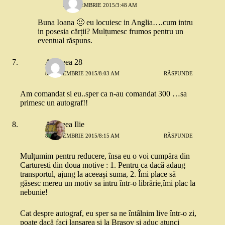
9 SEPTEMBRIE 2015/3:48 AM
Buna Ioana 🙂 eu locuiesc in Anglia….cum intru
in posesia cărții? Mulțumesc frumos pentru un
eventual răspuns.
Andreea 28
8 SEPTEMBRIE 2015/8:03 AM
RĂSPUNDE
Am comandat si eu..sper ca n-au comandat 300 …sa
primesc un autograf!!
Andreea Ilie
8 SEPTEMBRIE 2015/8:15 AM
RĂSPUNDE
Mulțumim pentru reducere, însa eu o voi cumpăra din
Carturesti din doua motive : 1. Pentru ca dacă adaug
transportul, ajung la aceeași suma, 2. Îmi place să
găsesc mereu un motiv sa intru într-o librărie,îmi plac la
nebunie!
Cat despre autograf, eu sper sa ne întâlnim live într-o zi,
poate dacă faci lansarea și la Brașov și aduc atunci