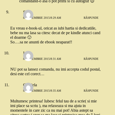
comandand-o asa o pot primi si cu autograf 😉
Silvia
8 SEPTEMBRIE 2015/8:29 AM
RĂSPUNDE
Eu vreau e-book-ul, oricat as iubi hartia si dedicatiile,
bebe nu ma lasa sa citesc decat de pe kindle atunci cand
el doarme 🙂
So….sa ne anunti de ebook neaparat!!
Ina
8 SEPTEMBRIE 2015/8:31 AM
RĂSPUNDE
NU pot sa lansez comanda, nu imi accepta codul postal,
desi este cel corect…
Gabriela
8 SEPTEMBRIE 2015/8:35 AM
RĂSPUNDE
Multumesc printesa! Iubesc felul tau de a scrie( si mie
imi place sa scriu ), ma relaxeaza si ma ajuta in
momentele in care zic ca nu mai pot! Abia astept sa
citesc cartea ( sper sa ma lase si printesica mea de 5 luni