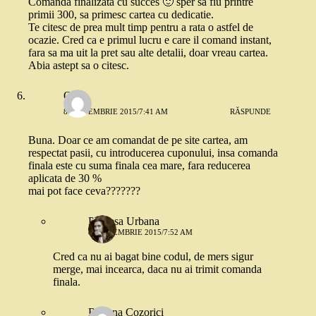
Comanda finalizata cu succes 🙂 sper sa fiu printre
primii 300, sa primesc cartea cu dedicatie.
Te citesc de prea mult timp pentru a rata o astfel de
ocazie. Cred ca e primul lucru e care il comand instant,
fara sa ma uit la pret sau alte detalii, doar vreau cartea.
Abia astept sa o citesc.
Oana
8 SEPTEMBRIE 2015/7:41 AM
RĂSPUNDE
Buna. Doar ce am comandat de pe site cartea, am
respectat pasii, cu introducerea cuponului, insa comanda
finala este cu suma finala cea mare, fara reducerea
aplicata de 30 %
mai pot face ceva???????
Printesa Urbana
8 SEPTEMBRIE 2015/7:52 AM
Cred ca nu ai bagat bine codul, de mers sigur
merge, mai incearca, daca nu ai trimit comanda
finala.
Roxana Cozorici