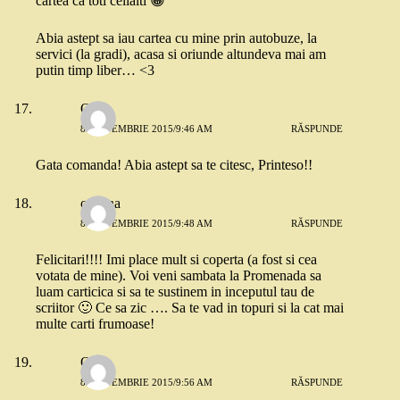
cartea ca toti ceilalti 😀
Abia astept sa iau cartea cu mine prin autobuze, la
servici (la gradi), acasa si oriunde altundeva mai am
putin timp liber… <3
Oana
8 SEPTEMBRIE 2015/9:46 AM
RĂSPUNDE
Gata comanda! Abia astept sa te citesc, Printeso!!
cristina
8 SEPTEMBRIE 2015/9:48 AM
RĂSPUNDE
Felicitari!!!! Imi place mult si coperta (a fost si cea
votata de mine). Voi veni sambata la Promenada sa
luam carticica si sa te sustinem in inceputul tau de
scriitor 🙂 Ce sa zic …. Sa te vad in topuri si la cat mai
multe carti frumoase!
Oana
8 SEPTEMBRIE 2015/9:56 AM
RĂSPUNDE