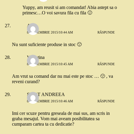
Yuppy, am reusit si am comandat! Abia astept sa o
primesc…O voi savura fila cu fila 🙂
Anca
8 SEPTEMBRIE 2015/10:44 AM
RĂSPUNDE
Nu sunt suficiente produse in stoc 🙁
Valentina
8 SEPTEMBRIE 2015/10:45 AM
RĂSPUNDE
Am vrut sa comand dar nu mai este pe stoc … 🙁 , va
reveni curand?
SIPOT ANDREEA
8 SEPTEMBRIE 2015/10:46 AM
RĂSPUNDE
Imi cer scuze pentru greseala de mai sus, am scris in
graba mesajul. Vom mai aveam posibilitatea sa
cumparam cartea ta cu dedicatie?