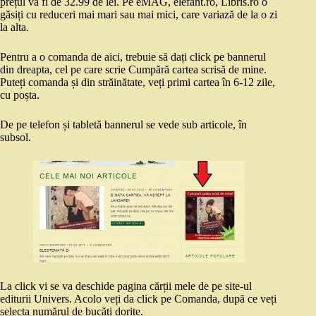
prețul va fi de 32.99 de lei. Pe eMAG, elefant.ro, Libris.ro o
găsiți cu reduceri mai mari sau mai mici, care variază de la o zi
la alta.
Pentru a o comanda de aici, trebuie să dați click pe bannerul
din dreapta, cel pe care scrie Cumpără cartea scrisă de mine.
Puteți comanda și din străinătate, veți primi cartea în 6-12 zile,
cu poșta.
De pe telefon și tabletă bannerul se vede sub articole, în
subsol.
La click vi se va deschide pagina cărții mele de pe site-ul
editurii Univers. Acolo veți da click pe Comanda, după ce veți
selecta numărul de bucăți dorite.