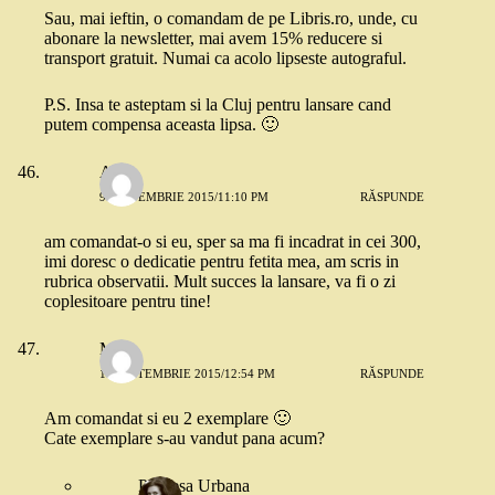
Sau, mai ieftin, o comandam de pe Libris.ro, unde, cu
abonare la newsletter, mai avem 15% reducere si
transport gratuit. Numai ca acolo lipseste autograful.
P.S. Insa te asteptam si la Cluj pentru lansare cand
putem compensa aceasta lipsa. 🙂
Anne
9 SEPTEMBRIE 2015/11:10 PM
RĂSPUNDE
am comandat-o si eu, sper sa ma fi incadrat in cei 300,
imi doresc o dedicatie pentru fetita mea, am scris in
rubrica observatii. Mult succes la lansare, va fi o zi
coplesitoare pentru tine!
Misu
10 SEPTEMBRIE 2015/12:54 PM
RĂSPUNDE
Am comandat si eu 2 exemplare 🙂
Cate exemplare s-au vandut pana acum?
Printesa Urbana