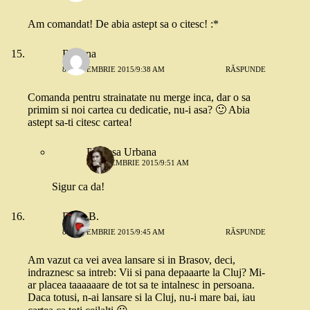
Am comandat! De abia astept sa o citesc! :*
Roxana
8 SEPTEMBRIE 2015/9:38 AM
RĂSPUNDE
Comanda pentru strainatate nu merge inca, dar o sa
primim si noi cartea cu dedicatie, nu-i asa? 🙂 Abia
astept sa-ti citesc cartea!
Printesa Urbana
8 SEPTEMBRIE 2015/9:51 AM
Sigur ca da!
Dana B.
8 SEPTEMBRIE 2015/9:45 AM
RĂSPUNDE
Am vazut ca vei avea lansare si in Brasov, deci,
indraznesc sa intreb: Vii si pana depaaarte la Cluj? Mi-
ar placea taaaaaare de tot sa te intalnesc in persoana.
Daca totusi, n-ai lansare si la Cluj, nu-i mare bai, iau