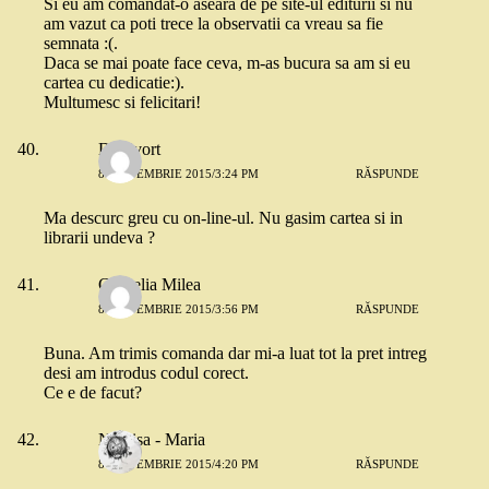
Si eu am comandat-o aseara de pe site-ul editurii si nu
am vazut ca poti trece la observatii ca vreau sa fie
semnata :(.
Daca se mai poate face ceva, m-as bucura sa am si eu
cartea cu dedicatie:).
Multumesc si felicitari!
D Divort
8 SEPTEMBRIE 2015/3:24 PM
RĂSPUNDE
Ma descurc greu cu on-line-ul. Nu gasim cartea si in
librarii undeva ?
Cornelia Milea
8 SEPTEMBRIE 2015/3:56 PM
RĂSPUNDE
Buna. Am trimis comanda dar mi-a luat tot la pret intreg
desi am introdus codul corect.
Ce e de facut?
Narcisa - Maria
8 SEPTEMBRIE 2015/4:20 PM
RĂSPUNDE