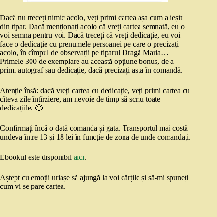
Dacă nu treceți nimic acolo, veți primi cartea așa cum a ieșit
din tipar. Dacă menționați acolo că vreți cartea semnată, eu o
voi semna pentru voi. Dacă treceți că vreți dedicație, eu voi
face o dedicație cu prenumele persoanei pe care o precizați
acolo, în cîmpul de observații pe tiparul Dragă Maria…
Primele 300 de exemplare au această opțiune bonus, de a
primi autograf sau dedicație, dacă precizați asta în comandă.
Atenție însă: dacă vreți cartea cu dedicație, veți primi cartea cu
cîteva zile întîrziere, am nevoie de timp să scriu toate
dedicațiile. 🙂
Confirmați încă o dată comanda și gata. Transportul mai costă
undeva între 13 și 18 lei în funcție de zona de unde comandați.
Ebookul este disponibil
aici
.
Aștept cu emoții uriașe să ajungă la voi cărțile și să-mi spuneți
cum vi se pare cartea.