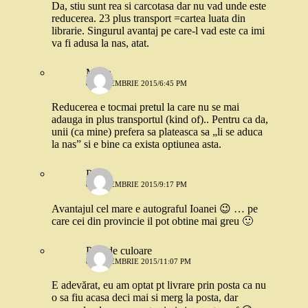
Da, stiu sunt rea si carcotasa dar nu vad unde este
reducerea. 23 plus transport =cartea luata din
librarie. Singurul avantaj pe care-l vad este ca imi
va fi adusa la nas, atat.
Maria
8 SEPTEMBRIE 2015/6:45 PM
Reducerea e tocmai pretul la care nu se mai
adauga in plus transportul (kind of).. Pentru ca da,
unii (ca mine) prefera sa plateasca sa „li se aduca
la nas” si e bine ca exista optiunea asta.
Paula
8 SEPTEMBRIE 2015/9:17 PM
Avantajul cel mare e autograful Ioanei 😉 … pe
care cei din provincie il pot obtine mai greu 🙂
Pata de culoare
8 SEPTEMBRIE 2015/11:07 PM
E adevărat, eu am optat pt livrare prin posta ca nu
o sa fiu acasa deci mai si merg la posta, dar