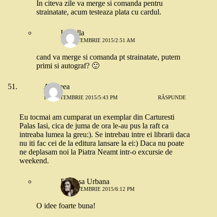
In citeva zile va merge si comanda pentru
strainatate, acum testeaza plata cu cardul.
Izabella
12 SEPTEMBRIE 2015/2:51 AM
cand va merge si comanda pt strainatate, putem
primi si autograf? 🙂
Andreea
10 SEPTEMBRIE 2015/5:43 PM
RĂSPUNDE
Eu tocmai am cumparat un exemplar din Carturesti
Palas Iasi, cica de juma de ora le-au pus la raft ca
intreaba lumea la greu:). Se intrebau intre ei librarii daca
nu iti fac cei de la editura lansare la ei:) Daca nu poate
ne deplasam noi la Piatra Neamt intr-o excursie de
weekend.
Printesa Urbana
10 SEPTEMBRIE 2015/6:12 PM
O idee foarte buna!