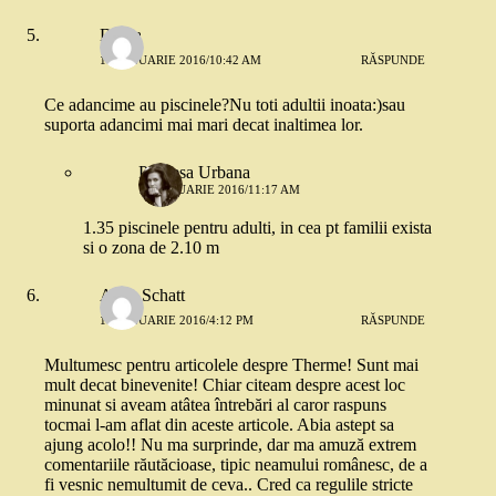
Diana
14 IANUARIE 2016/10:42 AM
RĂSPUNDE
Ce adancime au piscinele?Nu toti adultii inoata:)sau
suporta adancimi mai mari decat inaltimea lor.
Printesa Urbana
14 IANUARIE 2016/11:17 AM
1.35 piscinele pentru adulti, in cea pt familii exista
si o zona de 2.10 m
Anca Schatt
14 IANUARIE 2016/4:12 PM
RĂSPUNDE
Multumesc pentru articolele despre Therme! Sunt mai
mult decat binevenite! Chiar citeam despre acest loc
minunat si aveam atâtea întrebări al caror raspuns
tocmai l-am aflat din aceste articole. Abia astept sa
ajung acolo!! Nu ma surprinde, dar ma amuză extrem
comentariile răutăcioase, tipic neamului românesc, de a
fi vesnic nemultumit de ceva.. Cred ca regulile stricte