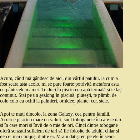
Acum, când mă gândesc de aici, din vârful patului, la cum a
fost seara asta acolo, mi se pare foarte potrivită metafora asta
cu pântecele mamei. Te duci în piscina cu apă termală și te lași
conținut. Stai pe un șezlong în piscină, plutești, te plimbi de
colo colo cu ochii la palmieri, orhidee, plante, cer, stele.
Apoi te muți dincolo, la zona Galaxy, cea pentru familii.
Acolo e pisicina mare cu valuri, sunt toboganele în care te dai
și în care mori și învii de o mie de ori. Cinci dintre tobogane
oferă senzații suficient de tari să fie folosite de adulți, chiar și
de cei mai curajoși dintre ei. M-am dat și eu pe ele în seara