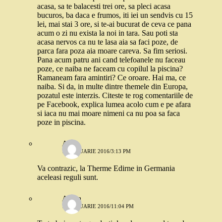
acasa, sa te balacesti trei ore, sa pleci acasa
bucuros, ba daca e frumos, iti iei un sendvis cu 15
lei, mai stai 3 ore, si te-ai bucurat de ceva ce pana
acum o zi nu exista la noi in tara. Sau poti sta
acasa nervos ca nu te lasa aia sa faci poze, de
parca fara poza aia moare careva. Sa fim seriosi.
Pana acum patru ani cand telefoanele nu faceau
poze, ce naiba ne faceam cu copilul la piscina?
Ramaneam fara amintiri? Ce oroare. Hai ma, ce
naiba. Si da, in multe dintre themele din Europa,
pozatul este interzis. Citeste te rog comentariile de
pe Facebook, explica lumea acolo cum e pe afara
si iaca nu mai moare nimeni ca nu poa sa faca
poze in piscina.
Ana
14 IANUARIE 2016/3:13 PM
Va contrazic, la Therme Edirne in Germania
aceleasi reguli sunt.
Adina
14 IANUARIE 2016/11:04 PM