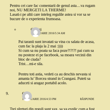
Pentru cei care fac comentarii de genul asta…va rugam
noi, NU MERGETI LA THERME!
Lasati-i pe altii care inteleg regulile astea si vor sa se
bucure de o experienta frumoasa.
Georgi
16 IANUARIE 2016/5:34 AM
Pai taranii sunt invatati sa vina cu salata de acasa,
cum fac la plaja la 2 mai :))))
Si cum sa nu poata sa faca poze?!?!?! pai cum sa
nu posteze ei pe facebook, sa moara vecinii din
bloc de ciuda?
Trist…mi-e sila.
Pentru toti astia, vedeti ca au deschis nevasta si
amanta lu’ Borcea strand in Crangasi. Puteti sa
aduceti si aragaz portabil acolo.
Oana
16 IANUARIE 2016/4:53 PM
RĂSPUNDE
Trei sferturi din reguli sunt vax, sa va explic cum a fost