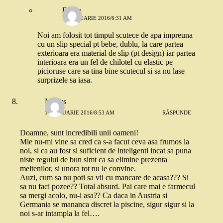
Diana
18 IANUARIE 2016/6:31 AM
Noi am folosit tot timpul scutece de apa impreuna
cu un slip special pt bebe, dublu, la care partea
exterioara era material de slip (pt design) iar partea
interioara era un fel de chilotel cu elastic pe
picioruse care sa tina bine scutecul si sa nu lase
surprizele sa iasa.
Madys
15 IANUARIE 2016/8:53 AM
RĂSPUNDE
Doamne, sunt incredibili unii oameni!
Mie nu-mi vine sa cred ca s-a facut ceva asa frumos la
noi, si ca au fost si suficient de inteligenti incat sa puna
niste regului de bun simt ca sa elimine prezenta
meltenilor, si unora tot nu le convine.
Auzi, cum sa nu poti sa vii cu mancare de acasa??? Si
sa nu faci pozee?? Total absurd. Pai care mai e farmecul
sa mergi acolo, nu-i asa?? Ca daca in Austria si
Germania se mananca discret la piscine, sigur sigur si la
noi s-ar intampla la fel….