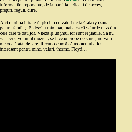
informațiile importante, de la hartă la indicații de acces,
prețuri, reguli, cifre.
Aici e prima intrare în piscina cu valuri de la Galaxy (zona
pentru familii). E absolut minunat, mai ales că valurile nu-s din
cele care te dau jos. Viteza și unghiul lor sunt reglabile. Să nu
vă sperie volumul muzicii, se făceau probe de sunet, nu va fi
niciodată atât de tare. Recunosc însă că momentul a fost
interesant pentru mine, valuri, therme, Floyd…