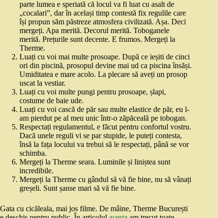
parte lumea e speriată că locul va fi luat cu asalt de
„cocalari”, dar în același timp contestă fix regulile care
își propun săm păstreze atmosfera civilizată. Așa. Deci
mergeți. Apa merită. Decorul merită. Toboganele
merită. Prețurile sunt decente. E frumos. Mergeți la
Therme.
Luați cu voi mai multe prosoape. După ce ieșiti de cinci
ori din piscină, prosopul devine mai ud ca piscina însăși.
Umiditatea e mare acolo. La plecare să aveți un prosop
uscat la vestiar.
Luați cu voi multe pungi pentru prosoape, șlapi,
costume de baie ude.
Luați cu voi cască de păr sau multe elastice de păr, eu l-
am pierdut pe al meu unic într-o zăpăceală pe tobogan.
Respectați regulamentul, e făcut pentru confortul vostru.
Dacă unele reguli vi se par stupide, le puteți contesta,
însă la fața locului va trebui să le respectați, până se vor
schimba.
Mergeți la Therme seara. Luminile și liniștea sunt
incredibile.
Mergeți la Therme cu gândul să vă fie bine, nu să vânați
greșeli. Sunt șanse mari să vă fie bine.
Gata cu cicăleala, mai jos filme. De mâine, Therme București
e deschis pentru public. În articolul
acesta
am trecut toate