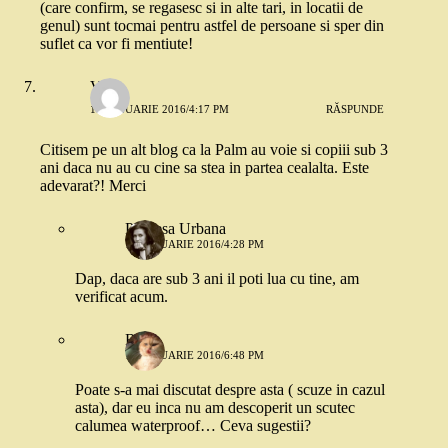
(care confirm, se regasesc si in alte tari, in locatii de
genul) sunt tocmai pentru astfel de persoane si sper din
suflet ca vor fi mentiute!
Vrg
14 IANUARIE 2016/4:17 PM
RĂSPUNDE
Citisem pe un alt blog ca la Palm au voie si copiii sub 3
ani daca nu au cu cine sa stea in partea cealalta. Este
adevarat?! Merci
Printesa Urbana
14 IANUARIE 2016/4:28 PM
Dap, daca are sub 3 ani il poti lua cu tine, am
verificat acum.
Rallu
14 IANUARIE 2016/6:48 PM
Poate s-a mai discutat despre asta ( scuze in cazul
asta), dar eu inca nu am descoperit un scutec
calumea waterproof… Ceva sugestii?