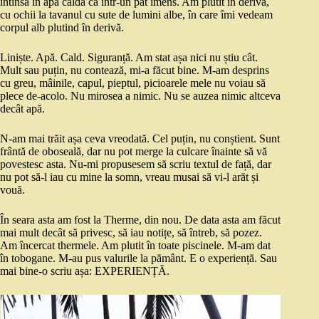
întinsă în apă caldă ca într-un pat imens. Am plutit în derivă,
cu ochii la tavanul cu sute de lumini albe, în care îmi vedeam
corpul alb plutind în derivă.
Liniște. Apă. Cald. Siguranță. Am stat așa nici nu știu cât.
Mult sau puțin, nu contează, mi-a făcut bine. M-am desprins
cu greu, mâinile, capul, pieptul, picioarele mele nu voiau să
plece de-acolo. Nu mirosea a nimic. Nu se auzea nimic altceva
decât apă.
N-am mai trăit așa ceva vreodată. Cel puțin, nu conștient. Sunt
frântă de oboseală, dar nu pot merge la culcare înainte să vă
povestesc asta. Nu-mi propusesem să scriu textul de față, dar
nu pot să-l iau cu mine la somn, vreau musai să vi-l arăt și
vouă.
În seara asta am fost la Therme, din nou. De data asta am făcut
mai mult decât să privesc, să iau notițe, să întreb, să pozez.
Am încercat thermele. Am plutit în toate piscinele. M-am dat
în tobogane. M-au pus valurile la pământ. E o experiență. Sau
mai bine-o scriu așa: EXPERIENȚĂ.