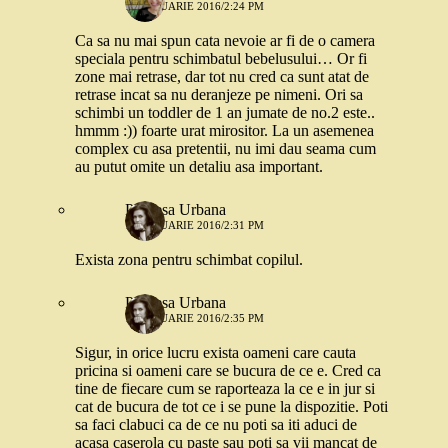
14 IANUARIE 2016/2:24 PM
Ca sa nu mai spun cata nevoie ar fi de o camera
speciala pentru schimbatul bebelusului… Or fi
zone mai retrase, dar tot nu cred ca sunt atat de
retrase incat sa nu deranjeze pe nimeni. Ori sa
schimbi un toddler de 1 an jumate de no.2 este..
hmmm :)) foarte urat mirositor. La un asemenea
complex cu asa pretentii, nu imi dau seama cum
au putut omite un detaliu asa important.
Printesa Urbana
14 IANUARIE 2016/2:31 PM
Exista zona pentru schimbat copilul.
Printesa Urbana
14 IANUARIE 2016/2:35 PM
Sigur, in orice lucru exista oameni care cauta
pricina si oameni care se bucura de ce e. Cred ca
tine de fiecare cum se raporteaza la ce e in jur si
cat de bucura de tot ce i se pune la dispozitie. Poti
sa faci clabuci ca de ce nu poti sa iti aduci de
acasa caserola cu paste sau poti sa vii mancat de