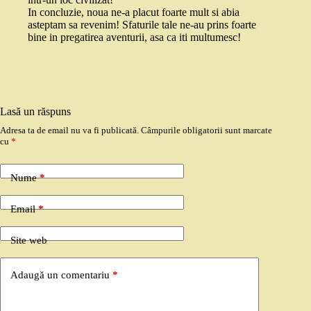
In concluzie, noua ne-a placut foarte mult si abia
asteptam sa revenim! Sfaturile tale ne-au prins foarte
bine in pregatirea aventurii, asa ca iti multumesc!
Lasă un răspuns
Adresa ta de email nu va fi publicată.
Câmpurile obligatorii sunt marcate
cu
*
Nume
*
Email
*
Site web
Adaugă un comentariu
*