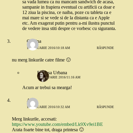
sa vada lumea ca nu mancam sandwich de acasa,
sampanie in frapiera eventual cu artificii ca doar e
12 ziua la piscina, ce naiba, poze cu tableta ca e
mai mare si se vede si de la distanta ca e Apple
etc. Am exagerat putin pentru a-mi ilustra punctul
de vedere insa stiti despre ce vorbesc cu siguranta.
Cristina
14 IANUARIE 2016/10:18 AM
RĂSPUNDE
nu merg linkurile catre filme 🙁
Printesa Urbana
14 IANUARIE 2016/11:16 AM
Acum ar trebui sa mearga!
Alina
14 IANUARIE 2016/10:32 AM
RĂSPUNDE
Merg linkurile, accesati:
https://www.youtube.com/embed/Lk9Xv9ei1BE
Arata foarte bine tot, draga printesa 🙂