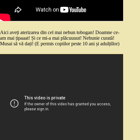
Aici aveți aterizarea din cel mai nebun tobogan! Doamne ce-
am mai țipaaat! Și ce mi-a mai plăcuuuut! Nebunie curată!
Musai să vă dați! (E permis copiilor peste 10 ani și adulțillor)