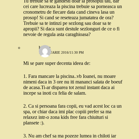
Tu trebuie sa te gandesti doar la prosopul tau, dar
cei care lucreaza la piscina trebuie sa porneasca un
cronometru de fiecare data cand cineva lasa un
prosop! Si cand se reseteaza jumatatea de ora?
Trebuie sa te intinzi pe sezlong sau doar sa te
apropii? Si daca sunt destule sezlonguri de ce o fi
nevoie de regula asta caraghioasa?
blabla
14 IANUARIE 2016/11:30 PM
Mi se pare super decenta ideea de:
1. Fara mancare la piscina..vb Ioanei, nu moare
nimeni daca in 3 ore nu iti mananci salata de boeuf
de acasa.Ti-ar disparea tot zenul instant daca ai
incepe sa inoti cu felia de salam.
2. Ca si persoana fara copii, eu vad acest loc ca un
spa, or chiar daca imi plac copiii prefer sa ma
relaxez intr-o zona kids free fara chiuituri si
plansete :).
3. Nu am chef sa ma pozeze lumea in chiloti iar