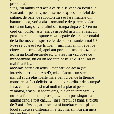
problema!
Singurul minus ar fi acela ca deja se vede ca locul e in
Romania – pe marginea piscinelor gasesti tot felul de
pahare, de paie, de scobitori cu sau fara fructele din
bauturi….ca, vorba aia – romanul e de parere ca daca
tot da un ban, sa vina altul sa stranga dupa el 😐 eu nu
cred ca „vorba” asta, asa ca aspectul asta mi-a lasat un
gust amar….si nu spune ceva negativ despre personalul
de la therme, ci despre ce fel de oameni suntem noi 😐
Poze se puteau face la liber – mai intai am intrebat pe
cineva din personal, apoi am pozat…..ne-am pozat pe
noi si nu locul/piscinele etc….vreau sa vad poze cu
mine/familia, nu cu un loc care peste 1/5/10 ani nu va
mai fi la fel….
anyway, partea cu adusul mancarii de acasa (sau
interzisul, mai bine zis :D) mi-a placut – un stres in
minus! si un plus foarte mare pentru cei de la therme –
mancarea a fost delicioasa si nu extraordinar de scumpa!
Insa, cel mai mult si mai mult mi-a placut personalul –
zambitor, amabil si foarte dragut la orice intrebare! Nu,
nu ne-a furat nimeni prosopul….l-am pus singuri la
atarnat cand a fost cazul….Insa, faptul ca pana si piciul
de 3 ani a fost bagat in seama si intrebat cum ii place
locul si daca se distreaza m-a facut sa simt ca am mers
intr-un loc civilizat!