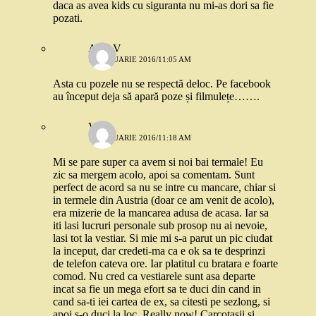
daca as avea kids cu siguranta nu mi-as dori sa fie
pozati.
AlinaV
18 IANUARIE 2016/11:05 AM
Asta cu pozele nu se respectă deloc. Pe facebook
au început deja să apară poze și filmulețe…….
V
15 IANUARIE 2016/11:18 AM
Mi se pare super ca avem si noi bai termale! Eu
zic sa mergem acolo, apoi sa comentam. Sunt
perfect de acord sa nu se intre cu mancare, chiar si
in termele din Austria (doar ce am venit de acolo),
era mizerie de la mancarea adusa de acasa. Iar sa
iti lasi lucruri personale sub prosop nu ai nevoie,
lasi tot la vestiar. Si mie mi s-a parut un pic ciudat
la inceput, dar credeti-ma ca e ok sa te desprinzi
de telefon cateva ore. Iar platitul cu bratara e foarte
comod. Nu cred ca vestiarele sunt asa departe
incat sa fie un mega efort sa te duci din cand in
cand sa-ti iei cartea de ex, sa citesti pe sezlong, si
apoi s-o duci la loc. Really now! Carcotasii si