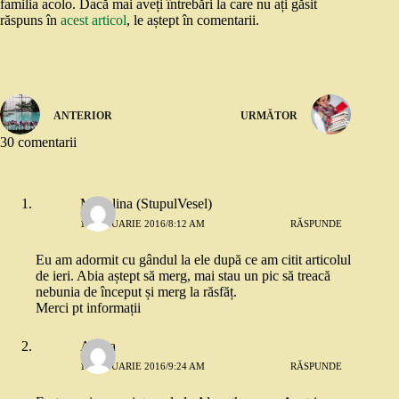
familia acolo. Dacă mai aveți întrebări la care nu ați găsit
răspuns în
acest articol
, le aștept în comentarii.
ANTERIOR
URMĂTOR
30 comentarii
Madalina (StupulVesel)
14 IANUARIE 2016/8:12 AM
RĂSPUNDE
Eu am adormit cu gândul la ele după ce am citit articolul
de ieri. Abia aștept să merg, mai stau un pic să treacă
nebunia de început și merg la răsfăț.
Merci pt informații
Andra
14 IANUARIE 2016/9:24 AM
RĂSPUNDE