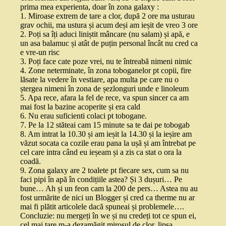
prima mea experienta, doar în zona galaxy :
1. Miroase extrem de tare a clor, după 2 ore ma usturau
grav ochii, ma ustura și acum deși am ieșit de vreo 3 ore
2. Poți sa îți aduci liniștit mâncare (nu salam) și apă, e
un asa balamuc și atât de puțin personal încât nu cred ca
e vre-un risc
3. Poți face cate poze vrei, nu te întreabă nimeni nimic
4. Zone neterminate, în zona toboganelor pt copii, fire
lăsate la vedere în vestiare, apa multa pe care nu o
ștergea nimeni în zona de șezlonguri unde e linoleum
5. Apa rece, afara la fel de rece, va spun sincer ca am
mai fost la bazine acoperite și era cald
6. Nu erau suficienti colaci pt tobogane.
7. Pe la 12 stăteai cam 15 minute sa te dai pe tobogab
8. Am intrat la 10.30 și am ieșit la 14.30 și la ieșire am
văzut socata ca cozile erau pana la ușă și am întrebat pe
cel care intra când eu ieșeam și a zis ca stat o ora la
coadă.
9. Zona galaxy are 2 toalete pt fiecare sex, cum sa nu
faci pipi în apă în condițiile astea? Și 3 dușuri… Pe
bune… Ah și un feon cam la 200 de pers… Astea nu au
fost urmărite de nici un Blogger și cred ca therme nu ar
mai fi plătit articolele dacă spuneai și problemele….
Concluzie: nu mergeți în we și nu credeți tot ce spun ei,
cel mai tare m-a dezamăgit mirosul de clor, lipsa