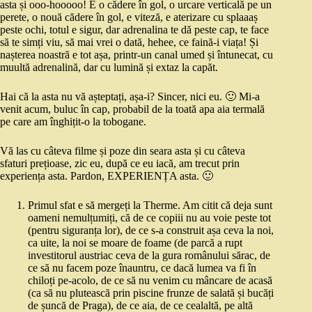
asta și ooo-hooooo! E o cădere în gol, o urcare verticală pe un
perete, o nouă cădere în gol, e viteză, e aterizare cu splaaaș
peste ochi, totul e sigur, dar adrenalina te dă peste cap, te face
să te simți viu, să mai vrei o dată, hehee, ce faină-i viața! Și
nașterea noastră e tot așa, printr-un canal umed și întunecat, cu
muultă adrenalină, dar cu lumină și extaz la capăt.
Hai că la asta nu vă așteptați, așa-i? Sincer, nici eu. 🙂 Mi-a
venit acum, buluc în cap, probabil de la toată apa aia termală
pe care am înghițit-o la tobogane.
Vă las cu câteva filme și poze din seara asta și cu câteva
sfaturi prețioase, zic eu, după ce eu iacă, am trecut prin
experiența asta. Pardon, EXPERIENȚA asta. 🙂
Primul sfat e să mergeți la Therme. Am citit că deja sunt
oameni nemulțumiți, că de ce copiii nu au voie peste tot
(pentru siguranța lor), de ce s-a construit așa ceva la noi,
ca uite, la noi se moare de foame (de parcă a rupt
investitorul austriac ceva de la gura românului sărac, de
ce să nu facem poze înauntru, ce dacă lumea va fi în
chiloți pe-acolo, de ce să nu venim cu mâncare de acasă
(ca să nu plutească prin piscine frunze de salată și bucăți
de șuncă de Praga), de ce aia, de ce cealaltă, pe altă