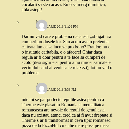
cocalarii sa stea acasa. Eu o sa merg duminica,
abia astept!
Mira
16 IANUARIE 2016/11:26 PM
Dar nu vad care e problema daca esti „obligat” sa
cumperi produsele lor. Sau acum avem pretentia
ca toata lumea sa lucreze pro bono? Fratilor, nu e
o institutie caritabila, e o afacere! Chiar daca
regula ar fi doar pentru a te face sa cumperi de
acolo (desi sigur e si pentru a nu mirosi sarmalele
vecinului cand ai venit sa te relaxezi), tot nu vad o
problema.
Alina
14 IANUARIE 2016/3:38 PM
mie mi se par perfecte regulile astea pentru ca
Therme este plasat in Romania si mentalitatea
romaneasca are nevoie de reguli de genul asta.
daca nu existau atunci cred ca ai fi avut dreptate si
Therme s-ar fi transformat in ceva tipic romanesc:
pizza de la PizzaHut cu cutie mare pusa pe masa