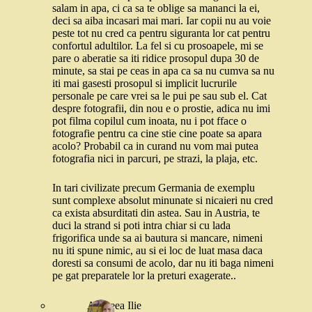
salam in apa, ci ca sa te oblige sa mananci la ei,
deci sa aiba incasari mai mari. Iar copii nu au voie
peste tot nu cred ca pentru siguranta lor cat pentru
confortul adultilor. La fel si cu prosoapele, mi se
pare o aberatie sa iti ridice prosopul dupa 30 de
minute, sa stai pe ceas in apa ca sa nu cumva sa nu
iti mai gasesti prosopul si implicit lucrurile
personale pe care vrei sa le pui pe sau sub el. Cat
despre fotografii, din nou e o prostie, adica nu imi
pot filma copilul cum inoata, nu i pot fface o
fotografie pentru ca cine stie cine poate sa apara
acolo? Probabil ca in curand nu vom mai putea
fotografia nici in parcuri, pe strazi, la plaja, etc.
In tari civilizate precum Germania de exemplu
sunt complexe absolut minunate si nicaieri nu cred
ca exista absurditati din astea. Sau in Austria, te
duci la strand si poti intra chiar si cu lada
frigorifica unde sa ai bautura si mancare, nimeni
nu iti spune nimic, au si ei loc de luat masa daca
doresti sa consumi de acolo, dar nu iti baga nimeni
pe gat preparatele lor la preturi exagerate..
Andreea Ilie