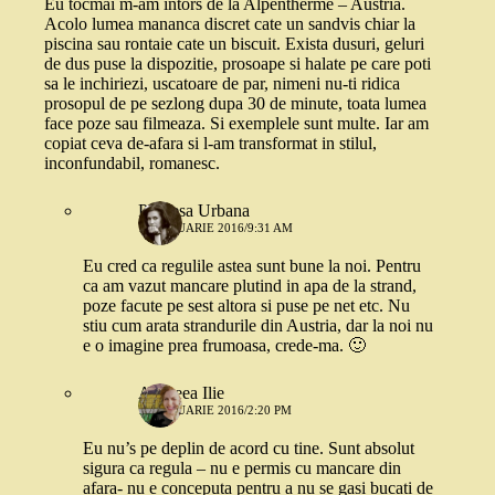
Eu tocmai m-am intors de la Alpentherme – Austria.
Acolo lumea mananca discret cate un sandvis chiar la
piscina sau rontaie cate un biscuit. Exista dusuri, geluri
de dus puse la dispozitie, prosoape si halate pe care poti
sa le inchiriezi, uscatoare de par, nimeni nu-ti ridica
prosopul de pe sezlong dupa 30 de minute, toata lumea
face poze sau filmeaza. Si exemplele sunt multe. Iar am
copiat ceva de-afara si l-am transformat in stilul,
inconfundabil, romanesc.
Printesa Urbana
14 IANUARIE 2016/9:31 AM
Eu cred ca regulile astea sunt bune la noi. Pentru
ca am vazut mancare plutind in apa de la strand,
poze facute pe sest altora si puse pe net etc. Nu
stiu cum arata strandurile din Austria, dar la noi nu
e o imagine prea frumoasa, crede-ma. 🙂
Andreea Ilie
14 IANUARIE 2016/2:20 PM
Eu nu’s pe deplin de acord cu tine. Sunt absolut
sigura ca regula – nu e permis cu mancare din
afara- nu e conceputa pentru a nu se gasi bucati de