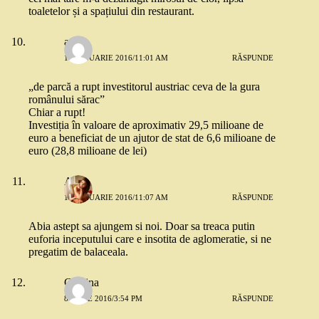
toaletelor și a spațiului din restaurant.
ana
18 IANUARIE 2016/11:01 AM
RĂSPUNDE
„de parcă a rupt investitorul austriac ceva de la gura
românului sărac”
Chiar a rupt!
Investiția în valoare de aproximativ 29,5 milioane de
euro a beneficiat de un ajutor de stat de 6,6 milioane de
euro (28,8 milioane de lei)
Anca
19 IANUARIE 2016/11:07 AM
RĂSPUNDE
Abia astept sa ajungem si noi. Doar sa treaca putin
euforia inceputului care e insotita de aglomeratie, si ne
pregatim de balaceala.
Cristina
8 IUNIE 2016/3:54 PM
RĂSPUNDE