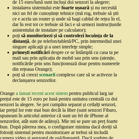
de 15 euro/lună sunt incluși doi senzori la alegere;
instalarea sistemului este
foarte ușoară
și nu necesită
nici un fel de cunoștințe tehnice (mă rog, trebuie să știi
ce e acela un router și unde să bagi cablul de rețea în el,
dar în rest tot ce trebuie să faci e să urmezi instrucțiunile
asistentului de instalare pe calculator);
poți
să monitorizezi și să controlezi locuința de la
distanță
, de pe telefon/tabletă/PC, prin intermediul unei
singure aplicaţii şi a unei interfeţe simple;
primești notificări
despre ce se întâmplă cu casa ta pe
mail sau prin aplicația de mobil sau prin sms (atenție,
notificările prin sms funcționează doar pentru numerele
din rețeaua Orange);
poți să creezi
scenarii
complexe care să se activeze la
declanșarea senzorilor.
Orange
a lansat recent acest sistem
pentru publicul larg iar
prețul este de 15 euro pe lună pentru unitatea centrală cu doi
senzori la alegere. Se pot cumpăra separat și ceilalți senzori,
iar prețul lor este mai bun decât la liber (sunt senzori Fibaro,
spuneam în articolul anterior că sunt un fel de iPhone al
senzorilor, atât sunt de arătoși). Mie mi se pare un preț foarte
bun. După părerea mea, o configurare minima dacă doriți să
folosiți sistemul pentru monitorizare ar trebui să includă
camera video și senzorul de ușă/fereastră. Dacă vorbim de