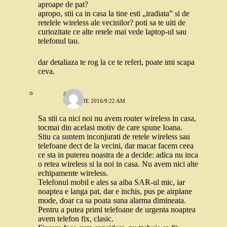
aproape de pat?
apropo, stii ca in casa la tine esti „iradiata” si de
retelele wireless ale vecinilor? poti sa te uiti de
curiozitate ce alte retele mai vede laptop-ul sau
telefonul tau.
dar detaliaza te rog la ce te referi, poate imi scapa
ceva.
adda
9 MARTIE 2016/9:22 AM
Sa stii ca nici noi nu avem router wireless in casa,
tocmai din acelasi motiv de care spune Ioana.
Stiu ca suntem inconjurati de retele wireless sau
telefoane dect de la vecini, dar macar facem ceea
ce sta in puterea noastra de a decide: adica nu inca
o retea wireless si la noi in casa. Nu avem nici alte
echipamente wireless.
Telefonul mobil e ales sa aiba SAR-ul mic, iar
noaptea e langa pat, dar e inchis, pus pe airplane
mode, doar ca sa poata suna alarma dimineata.
Pentru a putea primi telefoane de urgenta noaptea
avem telefon fix, clasic.