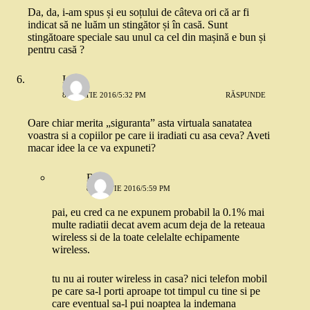
Da, da, i-am spus și eu soțului de câteva ori că ar fi
indicat să ne luăm un stingător și în casă. Sunt
stingătoare speciale sau unul ca cel din mașină e bun și
pentru casă ?
Ioana
8 MARTIE 2016/5:32 PM
RĂSPUNDE
Oare chiar merita „siguranta” asta virtuala sanatatea
voastra si a copiilor pe care ii iradiati cu asa ceva? Aveti
macar idee la ce va expuneti?
Robo
8 MARTIE 2016/5:59 PM
pai, eu cred ca ne expunem probabil la 0.1% mai
multe radiatii decat avem acum deja de la reteaua
wireless si de la toate celelalte echipamente
wireless.
tu nu ai router wireless in casa? nici telefon mobil
pe care sa-l porti aproape tot timpul cu tine si pe
care eventual sa-l pui noaptea la indemana