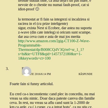
trebuie studiat bine, ca asta deja-i un pas mare, e
nevoie de o chestie nu numai fault-proof, cat si
idiot-proof 🙂
la termostat ar fi fain sa integrezi si incalzirea si
racirea in el (cu prize inteligente)
sigur, exista Nest si Ecobee, dar astea nu suporta
z-wave (din cate inteleg) si oricum sunt scumpe.
dar asa ceva cum e asta de mai jos merita
http://www.amazon.com/2gig-CT100-Z-Wave-
Programmable-
Thermostat/dp/B008CQ4V3Q/ref=sr_1_1?
s=hi&ie=UTF8&qid=1457372180&sr=1-
1&keywords=ct+100
Rox
7 MARTIE 2016/6:14 PM
RĂSPUNDE
Foarte fain si funny articolul.
Eu cred ca-s inconstienta: cand plec in concediu, nu mai
vreau sa stiu nimic. Doar daca pateste careva din familie
ceva. In rest, nu vreau sa aflu cand sunt la 1-2000 de
km ca arde, ca (,) curge, ca a intrat hotu’, ca nu stiu ce.