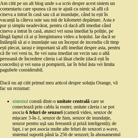
Am citit pe un alt blog unde s-a scris despre acest sistem un
comentariu care spunea că nu te ajută cu nimic să afli că
cineva a intrat în casă sau că ai inundație, când tu ești în
vacanță la câteva sute sau mii de kilometri depărtare. Asta e
pur și simplu neadevărat, pentru că dacă afli imediat când
cineva a intrat în casă, atunci vei suna imediat la poliție, pe
lângă faptul că ai și înregistrarea video a hoțului. Iar dacă se
întâmplă să ai o inundație sau un început de incendiu cât timp
ești plecat, iarași e important să afli imediat despre asta, pentru
că fie vei veni tu, fie vei suna imediat un vecin sau o altă
persoană de încredere căreia i-ai lăsat cheile (dacă ești în
concediu) și vei suna și pompierii, iar în felul ăsta vei limita
pagubele considerabil.
Dacă nu ați citit primul meu articol despre soluția Orange, vă
fac un rezumat:
sistemul
constă dintr-o
unitate centrală
care se
conectează prin cablu la router, unitate căreia i se pot
asocia
6 feluri de senzori
(cameră video, senzor de
mișcare 3-în-1, senzor de fum, senzor de inundație,
senzor pentru ușă sau fereastră și priză inteligentă); de
fapt, i se pot asocia multe alte feluri de senzori z-wave,
sistemul suportă până la 256 de senzori; în abonamentul