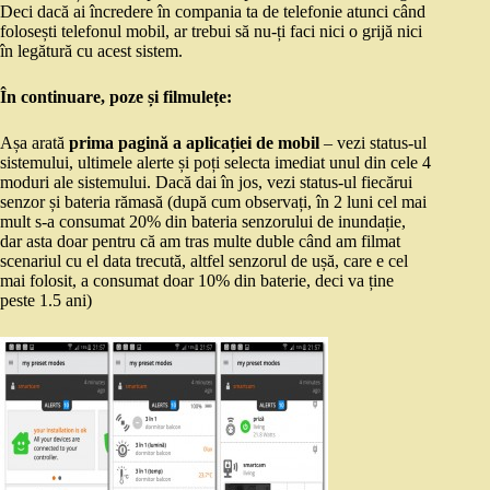
Deci dacă ai încredere în compania ta de telefonie atunci când
folosești telefonul mobil, ar trebui să nu-ți faci nici o grijă nici
în legătură cu acest sistem.
În continuare, poze și filmulețe:
Așa arată
prima pagină a aplicației de mobil
– vezi status-ul
sistemului, ultimele alerte și poți selecta imediat unul din cele 4
moduri ale sistemului. Dacă dai în jos, vezi status-ul fiecărui
senzor și bateria rămasă (după cum observați, în 2 luni cel mai
mult s-a consumat 20% din bateria senzorului de inundație,
dar asta doar pentru că am tras multe duble când am filmat
scenariul cu el data trecută, altfel senzorul de ușă, care e cel
mai folosit, a consumat doar 10% din baterie, deci va ține
peste 1.5 ani)