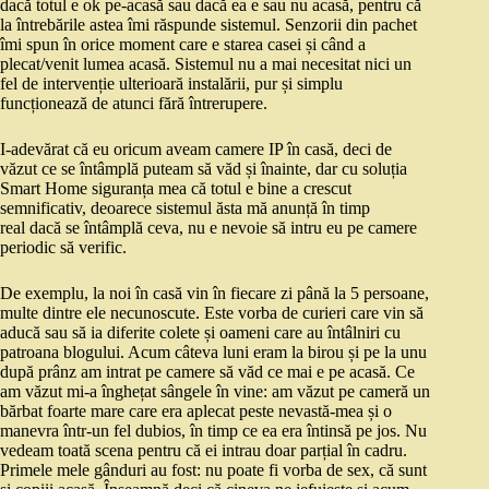
dacă totul e ok pe-acasă sau dacă ea e sau nu acasă, pentru că
la întrebările astea îmi răspunde sistemul. Senzorii din pachet
îmi spun în orice moment care e starea casei și când a
plecat/venit lumea acasă. Sistemul nu a mai necesitat nici un
fel de intervenție ulterioară instalării, pur și simplu
funcționează de atunci fără întrerupere.
I-adevărat că eu oricum aveam camere IP în casă, deci de
văzut ce se întâmplă puteam să văd și înainte, dar cu soluția
Smart Home siguranța mea că totul e bine a crescut
semnificativ, deoarece sistemul ăsta mă anunță în timp
real dacă se întâmplă ceva, nu e nevoie să intru eu pe camere
periodic să verific.
De exemplu, la noi în casă vin în fiecare zi până la 5 persoane,
multe dintre ele necunoscute. Este vorba de curieri care vin să
aducă sau să ia diferite colete și oameni care au întâlniri cu
patroana blogului. Acum câteva luni eram la birou și pe la unu
după prânz am intrat pe camere să văd ce mai e pe acasă. Ce
am văzut mi-a înghețat sângele în vine: am văzut pe cameră un
bărbat foarte mare care era aplecat peste nevastă-mea și o
manevra într-un fel dubios, în timp ce ea era întinsă pe jos. Nu
vedeam toată scena pentru că ei intrau doar parțial în cadru.
Primele mele gânduri au fost: nu poate fi vorba de sex, că sunt