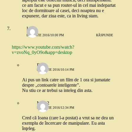
ce am facut e sa pun router-ul in cel mai indepartat
loc de dormitoare al casei, deci noaptea nu e
expunere, dar ziua este, ca in living stam.
Ioana
8 MARTIE 2016/10:00 PM
RĂSPUNDE
https://www.youtube.com/watch?
v=zvoNq_0yO9o&app=desktop
Robo
8 MARTIE 2016/10:14 PM
Ai pus un link catre un film de 1 ora si jumatate
despre „contoarele inteligente”.
Nu stiu ce ar trebui sa inteleg din asta.
Mira 2
9 MARTIE 2016/12:34 PM
Cred că Ioana (care l-a postat) a vrut sa ne dea un
exemplu de încercare de manipulare. Eu asta
înţeleg.