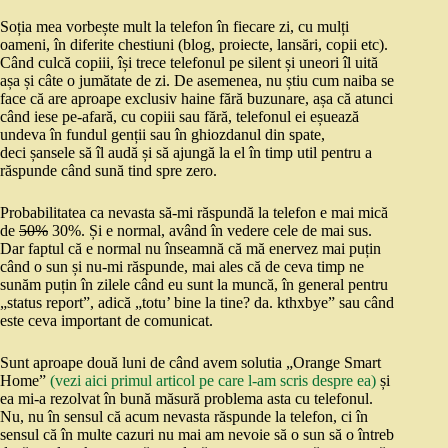
Soția mea vorbește mult la telefon în fiecare zi, cu mulți
oameni, în diferite chestiuni (blog, proiecte, lansări, copii etc).
Când culcă copiii, își trece telefonul pe silent și uneori îl uită
așa și câte o jumătate de zi. De asemenea, nu știu cum naiba se
face că are aproape exclusiv haine fără buzunare, așa că atunci
când iese pe-afară, cu copiii sau fără, telefonul ei eșuează
undeva în fundul genții sau în ghiozdanul din spate,
deci șansele să îl audă și să ajungă la el în timp util pentru a
răspunde când sună tind spre zero.
Probabilitatea ca nevasta să-mi răspundă la telefon e mai mică
de
50%
30%. Și e normal, având în vedere cele de mai sus.
Dar faptul că e normal nu înseamnă că mă enervez mai puțin
când o sun și nu-mi răspunde, mai ales că de ceva timp ne
sunăm puțin în zilele când eu sunt la muncă, în general pentru
„status report”, adică „totu’ bine la tine? da. kthxbye” sau când
este ceva important de comunicat.
Sunt aproape două luni de când avem solutia „Orange Smart
Home”
(vezi aici primul articol pe care l-am scris despre ea)
și
ea mi-a rezolvat în bună măsură problema asta cu telefonul.
Nu, nu în sensul că acum nevasta răspunde la telefon, ci în
sensul că în multe cazuri nu mai am nevoie să o sun să o întreb