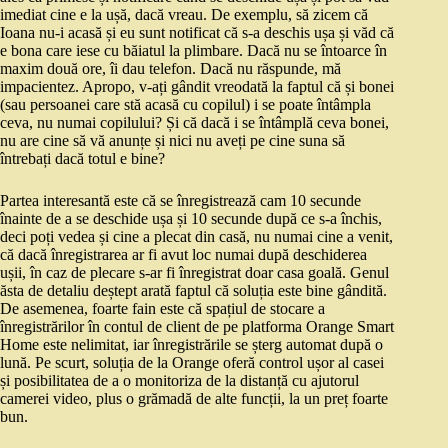
imediat cine e la ușă, dacă vreau. De exemplu, să zicem că
Ioana nu-i acasă și eu sunt notificat că s-a deschis ușa și văd că
e bona care iese cu băiatul la plimbare. Dacă nu se întoarce în
maxim două ore, îi dau telefon. Dacă nu răspunde, mă
impacientez. Apropo, v-ați gândit vreodată la faptul că și bonei
(sau persoanei care stă acasă cu copilul) i se poate întâmpla
ceva, nu numai copilului? Și că dacă i se întâmplă ceva bonei,
nu are cine să vă anunțe și nici nu aveți pe cine suna să
întrebați dacă totul e bine?
Partea interesantă este că se înregistrează cam 10 secunde
înainte de a se deschide ușa și 10 secunde după ce s-a închis,
deci poți vedea și cine a plecat din casă, nu numai cine a venit,
că dacă înregistrarea ar fi avut loc numai după deschiderea
ușii, în caz de plecare s-ar fi înregistrat doar casa goală. Genul
ăsta de detaliu deștept arată faptul că soluția este bine gândită.
De asemenea, foarte fain este că spațiul de stocare a
înregistrărilor în contul de client de pe platforma Orange Smart
Home este nelimitat, iar înregistrările se șterg automat după o
lună. Pe scurt, soluția de la Orange oferă control ușor al casei
și posibilitatea de a o monitoriza de la distanță cu ajutorul
camerei video, plus o grămadă de alte funcții, la un preț foarte
bun.