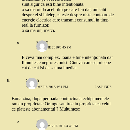
sunt sigur ca esti bine intentionata.
o sa ma uit la acel film pe care l-ai dat, am citit
despre el si inteleg ca este despre niste contoare de
energie electrica care transmit consumul in timp
real la furnizor.
o sa ma uit, merci.
Mira 2
9 MARTIE 2016/6:45 PM
E ceva mai complex. Ioana e bine intenţionata dar
filmul este neprofesionist. Cineva care se pricepe
cat de cat isi da seama imediat.
Serban
4 OCTOMBRIE 2016/4:31 PM
RĂSPUNDE
Buna ziua, dupa perioada contractuala echipamentele
raman proprietate Orange sau trec in proprietatea celui
ce plateste abonamentul ? Multumesc
Robo
4 OCTOMBRIE 2016/4:43 PM