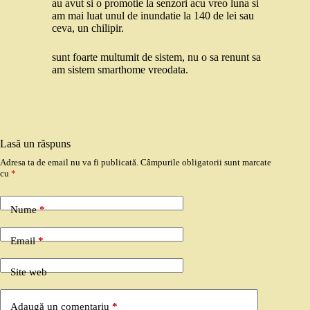
au avut si o promotie la senzori acu vreo luna si
am mai luat unul de inundatie la 140 de lei sau
ceva, un chilipir.
sunt foarte multumit de sistem, nu o sa renunt sa
am sistem smarthome vreodata.
Lasă un răspuns
Adresa ta de email nu va fi publicată.
Câmpurile obligatorii sunt marcate
cu
*
Nume
*
Email
*
Site web
Adaugă un comentariu
*