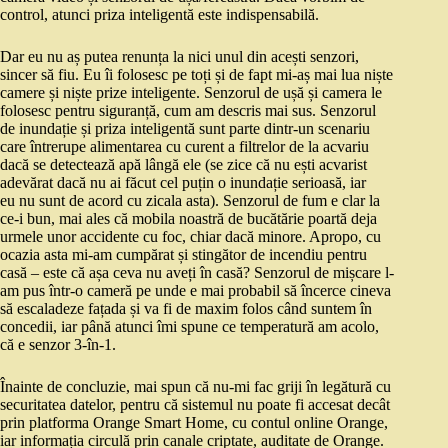
control, atunci priza inteligentă este indispensabilă.
Dar eu nu aș putea renunța la nici unul din acești senzori,
sincer să fiu. Eu îi folosesc pe toți și de fapt mi-aș mai lua niște
camere și niște prize inteligente. Senzorul de ușă și camera le
folosesc pentru siguranță, cum am descris mai sus. Senzorul
de inundație și priza inteligentă sunt parte dintr-un scenariu
care întrerupe alimentarea cu curent a filtrelor de la acvariu
dacă se detectează apă lângă ele (se zice că nu ești acvarist
adevărat dacă nu ai făcut cel puțin o inundație serioasă, iar
eu nu sunt de acord cu zicala asta). Senzorul de fum e clar la
ce-i bun, mai ales că mobila noastră de bucătărie poartă deja
urmele unor accidente cu foc, chiar dacă minore. Apropo, cu
ocazia asta mi-am cumpărat și stingător de incendiu pentru
casă – este că așa ceva nu aveți în casă? Senzorul de mișcare l-
am pus într-o cameră pe unde e mai probabil să încerce cineva
să escaladeze fațada și va fi de maxim folos când suntem în
concedii, iar până atunci îmi spune ce temperatură am acolo,
că e senzor 3-în-1.
Înainte de concluzie, mai spun că nu-mi fac griji în legătură cu
securitatea datelor, pentru că sistemul nu poate fi accesat decât
prin platforma Orange Smart Home, cu contul online Orange,
iar informația circulă prin canale criptate, auditate de Orange.