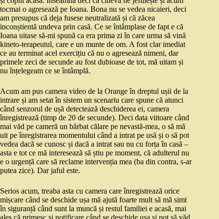
și copiii acasă. Înseamnă deci că cineva ne jefuiește și acum
tocmai o agresează pe Ioana. Bona nu se vedea nicaieri, deci
am presupus că deja fusese neutralizată și că zăcea
inconștientă undeva prin casă. Ce se întâmplase de fapt e că
Ioana uitase să-mi spună ca era prima zi în care urma să vină
kineto-terapeutul, care e un munte de om. A fost clar imediat
ce au terminat acel exercițiu că nu o agresează nimeni, dar
primele zeci de secunde au fost dubioase de tot, mă uitam și
nu înțelegeam ce se întâmplă.
Acum am pus camera video de la Orange în dreptul ușii de la
intrare și am setat în sistem un scenariu care spune că atunci
când senzorul de ușă detectează deschiderea ei, camera
înregistrează (timp de 20 de secunde). Deci data viitoare când
mai văd pe cameră un bărbat călare pe nevastă-mea, o să mă
uit pe înregistrarea momentului când a intrat pe usă și o să pot
vedea dacă se cunosc și dacă a intrat sau nu cu forța în casă –
asta e tot ce mă interesează să știu pe moment, că adulterul nu
e o urgență care să reclame intervenția mea (ba din contra, s-ar
putea zice). Dar jaful este.
Serios acum, treaba asta cu camera care înregistrează orice
mișcare când se deschide ușa mă ajută foarte mult să mă simt
în siguranță când sunt la muncă și restul familiei e acasă, mai
ales că primesc și notificare când se deschide ușa și pot să văd