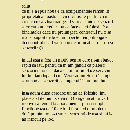
salut
ce ni s-a spus noua e ca echipamentele raman in
proprietatea noastra si cred ca asa e pentru ca nu
cred ca o sa vina orange-ul sa ma caute de senzori
si oricum nu cred ca au ce face cu ei folositi 2 ani
bineinteles daca nu prelungesti contractul nu o sa
mai ai suport de la ei, nu o sa te mai poti loga etc
deci controller-ul va fi bun de aruncat…. dar nu si
senzorii :)))
initial asta a fost un motiv pentru care m-am bagat
rapid sa iau, pentru ca m-am gandit ca platesc
senzorii in rate si daca chiar nu-mi place serviciul
lor imi iau dupa aia un Vera sau un Smart Things
si raman cu senzorii „cumparati” la un pret bun.
insa acum dupa aproape un an de folosire, imi
place atat de mult sistemul Orange incat nu vad
motive sa renunt la abonament – pur si simplu
functioneaza de 10 de luni fara nici o problema.
de fapt mint, mi s-a stricat senzorul de usa si mi l-
au inlocuit pe loc.