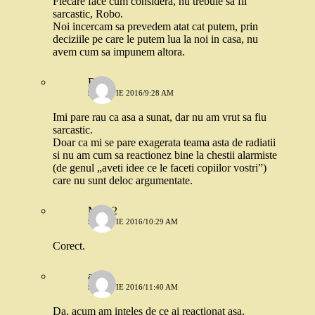
Fiecare face cum considera, nu trebuie sa fii
sarcastic, Robo.
Noi incercam sa prevedem atat cat putem, prin
deciziile pe care le putem lua la noi in casa, nu
avem cum sa impunem altora.
Robo
9 MARTIE 2016/9:28 AM
Imi pare rau ca asa a sunat, dar nu am vrut sa fiu
sarcastic.
Doar ca mi se pare exagerata teama asta de radiatii
si nu am cum sa reactionez bine la chestii alarmiste
(de genul „aveti idee ce le faceti copiilor vostri”)
care nu sunt deloc argumentate.
Mira 2
9 MARTIE 2016/10:29 AM
Corect.
adda
9 MARTIE 2016/11:40 AM
Da, acum am inteles de ce ai reactionat asa,