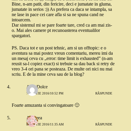
Bine, n-am patit, din fericire, deci e jumatate in gluma,
jumatate in serios :)) As prefera ca daca se intampla, sa
ne lase in pace cei care afla si sa ne spuna cand ne
intoarcem.
Dar sistemul mi se pare foarte tare, cred ca am mai zis-
o. Mai ales camere pt recunoasterea eventualilor
spargatori.
PS. Daca tot e un post tehnic, am si un offtopic: e o
aventura sa mai postez vreun comentariu, mereu imi da
un mesaj ceva cu „error: time limit is exhausted” (n-am
reusit sa-l copiez exact) si trebuie sa dau back si retry de
vreo 3-4 ori pana se posteaza. De multe ori nici nu mai
scriu. E de la mine ceva sau de la blog?
Aida Dolce
7 MARTIE 2016/10:52 PM
RĂSPUNDE
Foarte amuzanta si convingatoare 🙂
Andreea
8 MARTIE 2016/11:35 AM
RĂSPUNDE