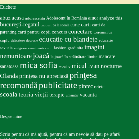
Etichete
abuz
acasa
amor
Adolescent în România
analyze this
adolescenta
bucureşti-regatul
carte
carti
carti de
ca la școală
cadouri
conectare
carti pentru copii
concurs
parenting
Coronavirus
educatie cu blandete
educatie
cuplu
delicatese
depresie
imagini
fashion
gradinita
sexuala
emigrare
evenimente copii
joacă
nemuritoare
mancare
la joacă în străinătate
limite
mica sofia
micul ivan
nocturne
sanatoasa
micul iv
prinţesa
Olanda
prinţesa nu apreciază
publicitate
recomandă
pîntec
retete
scoala
teoria vieţii
terapie
vacanta
umanitar
Despre mine
Scriu pentru că mă ajută, pentru că am nevoie să dau pe-afară