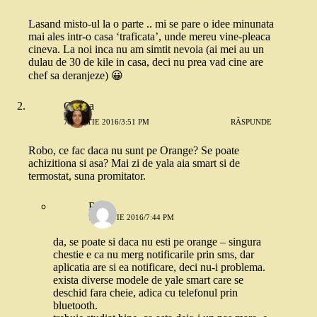
Lasand misto-ul la o parte .. mi se pare o idee minunata
mai ales intr-o casa ‘traficata’, unde mereu vine-pleaca
cineva. La noi inca nu am simtit nevoia (ai mei au un
dulau de 30 de kile in casa, deci nu prea vad cine are
chef sa deranjeze) 😀
Corina
7 MARTIE 2016/3:51 PM
RĂSPUNDE
Robo, ce fac daca nu sunt pe Orange? Se poate
achizitiona si asa? Mai zi de yala aia smart si de
termostat, suna promitator.
Robo
7 MARTIE 2016/7:44 PM
da, se poate si daca nu esti pe orange – singura
chestie e ca nu merg notificarile prin sms, dar
aplicatia are si ea notificare, deci nu-i problema.
exista diverse modele de yale smart care se
deschid fara cheie, adica cu telefonul prin
bluetooth.