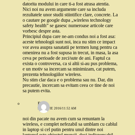
datorita modului in care ti-a fost atrasa atentia.
Nici noi nu avem argumente care sa includa
rezultatele unor studii stiintifice clare, concrete. La
o cautare pe google dupa „wireless technology
safety health” se gasesc numeroase articole care
vorbesc despre asta.
Principiul dupa care ne-am condus noi a fost asa:
aceste tehnologii sunt noi, inca nu stim ce impact
vor avea asupra sanatatii pe termen lung pentru ca
omenirea nu a fost supusa in trecut, in masa, la asa
ceva pe perioade de zeci/sute de ani. Faptul ca
exista o controversa, ca si altii si-au pus problema,
e un motiv sa incercam sa minimizam, cat putem,
prezenta tehnologiilor wireless.
Nu stim clar daca e o problema sau nu. Dar, din
precautie, incercam sa evitam ceea ce tine de noi
sa putem evita.
Robo
9 MARTIE 2016/11:52 AM
noi din pacate nu avem cum sa renuntam la
wireless, e complet nefezabil sa umblam cu cablul
in laptop si cel putin pentru unul dintre noi
laptopul este obiectul muncii, deci indispensabil.