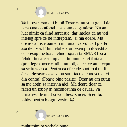
Ioana
9 MARTIE 2016/1:47 PM
Va iubesc, oameni buni! Doar ca nu sunt genul de
persoana comfortabil si spun ce gandesc. Nu am
luat nimic ca fiind sarcastic, dar inteleg ca nu toti
inteleg spre ce ne indreptam.. si ma doare. Ma
doare ca niste oameni minunati ca voi cad prada
asa de usor. Filmuletul era un exemplu dovedit a
ce presupune toata tehnologia asta SMART si a
felului in care se lupta cu impunerea ei fortata
(prin lege) americanii – nu toti, ci cei ce au inceput
sa se trezeasca. Pentru ca efectele sunt mai mult
decat dezastruoase si nu sunt facute cunoscute, ci
din contra! (Foarte bine pazite). Doar nu am putut
sa ma abtin sa intervin aici. Ma doare doar ca
faceti un lobby in necunostinta de cauza. Va
urmaresc de mult si va iubesc sincer. Si eu fac
lobby pentru blogul vostru 😉
Robo
9 MARTIE 2016/4:59 PM
multumim pt vorbele bune.