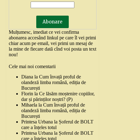
Mulțumesc, imediat ce vei confirma
abonarea accesând linkul pe care îl vei primi
chiar acum pe email, vei primi un mesaj de
la mine de fiecare dată cînd voi posta un text
nou!
Cele mai noi comentarii
Diana
la
Cum învață proful de
olandeză limba română, ediția de
București
Florin
la
Ce lăsăm moștenire copiilor,
dar și părinților noștri? (P)
Mihaela
la
Cum învață proful de
olandeză limba română, ediția de
București
Printesa Urbana
la
Șoferul de BOLT
care a înțeles totul
Printesa Urbana
la
Șoferul de BOLT
care a înțeles totul