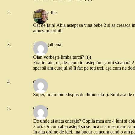
Andreea Ilie
Cat de fain! Abia astept sa vina bebe 2 si sa creasca in
amuzam teribil!
frunza galbenă
Oian vorbește limba turcă? :)))
Foarte fain, uf, de-acum tot așteptăm și noi să apară 2 l
sper să am curajul să îi fac pe toți trei, așa cum ne dor
Oana
Super, m-am binedispus de dimineata :). Sunt asa de dr
Claudia
De unde ai atata energie? Copila mea are 4 luni si abi
3 ori. Oricum abia astept sa se faca si a mea mare sa 
In alta ordine de idei, ma bucur ca acum cand o am pe 