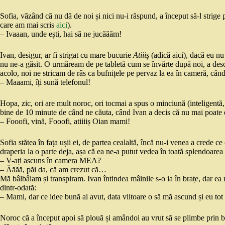
Sofia, văzând că nu dă de noi și nici nu-i răspund, a început să-l strige 
care am mai scris
aici
).
– Ivaaan, unde ești, hai să ne jucăăăm!
Ivan, desigur, ar fi strigat cu mare bucurie
Atiiiș
(adică aici), dacă eu nu 
nu ne-a găsit. O urmăream de pe tabletă cum se învârte după noi, a deschi
acolo, noi ne stricam de râs ca bufnițele pe pervaz la ea în cameră, cân
– Maaami, îți sună telefonul!
Hopa, zic, ori are mult noroc, ori tocmai a spus o minciună (inteligentă
bine de 10 minute de când ne căuta, când Ivan a decis că nu mai poate de
– Fooofi, vină, Fooofi, atiiiiș Oian mami!
Sofia stătea în fața ușii ei, de partea cealaltă, încă nu-i venea a crede 
draperia la o parte deja, așa că ea ne-a putut vedea în toată splendoarea n
– V-ați ascuns în camera MEA?
– Ăăăă, păi da, că am crezut că…
Mă bâlbâiam și transpiram. Ivan întindea mâinile s-o ia în brațe, dar ea 
dintr-odată:
– Mami, dar ce idee bună ai avut, data viitoare o să mă ascund și eu tot a
Noroc că a început apoi să plouă și amândoi au vrut să se plimbe prin bălț