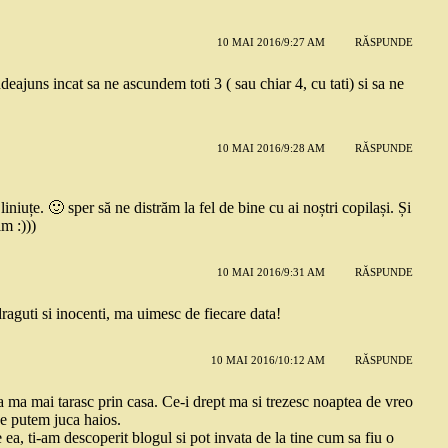
10 MAI 2016/9:27 AM
RĂSPUNDE
deajuns incat sa ne ascundem toti 3 ( sau chiar 4, cu tati) si sa ne
10 MAI 2016/9:28 AM
RĂSPUNDE
iniuțe. 🙂 sper să ne distrăm la fel de bine cu ai noștri copilași. Și
im :)))
10 MAI 2016/9:31 AM
RĂSPUNDE
aguti si inocenti, ma uimesc de fiecare data!
10 MAI 2016/10:12 AM
RĂSPUNDE
a ma mai tarasc prin casa. Ce-i drept ma si trezesc noaptea de vreo
ne putem juca haios.
ea, ti-am descoperit blogul si pot invata de la tine cum sa fiu o