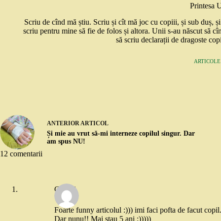
Printesa 
Scriu de cînd mă știu. Scriu și cît mă joc cu copiii, și sub duș, 
scriu pentru mine să fie de folos și altora. Unii s-au născut să cî
să scriu declarații de dragoste copi
ARTICOLE:
ANTERIOR
ARTICOL
Și mie au vrut să-mi interneze copilul singur. Dar
am spus NU!
12 comentarii
Georgi
Foarte funny articolul :))) imi faci pofta de facut copil
Dar nunu!! Mai stau 5 ani :)))))