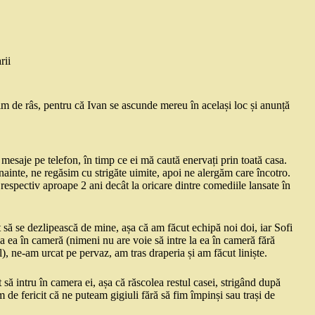
rii
im de râs, pentru că Ivan se ascunde mereu în același loc și anunță
mesaje pe telefon, în timp ce ei mă caută enervați prin toată casa.
nainte, ne regăsim cu strigăte uimite, apoi ne alergăm care încotro.
respectiv aproape 2 ani decât la oricare dintre comediile lansate în
 să se dezlipească de mine, așa că am făcut echipă noi doi, iar Sofi
la ea în cameră (nimeni nu are voie să intre la ea în cameră fără
ol), ne-am urcat pe pervaz, am tras draperia și am făcut liniște.
să intru în camera ei, așa că răscolea restul casei, strigând după
 de fericit că ne puteam gigiuli fără să fim împinși sau trași de