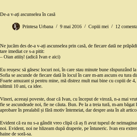
De-a v-ați ascunselea în casă
Printesa Urbana
9 mai 2016
Copiii mei
12 comenta
Ne jucăm des de-a v-ați ascunselea prin casă, de fiecare dată ne prăpăd
tare imediat ce s-a pitit:
– Oian atiiiș! (adică Ivan e aici)
Eu reușesc să găsesc locuri noi, în care stau minute bune răspunzând la 
Sofia se ascunde de fiecare dată în locul în care m-am ascuns eu tura di
Foarte amuzant și pentru mine, mă distrez mult mai bine cu copiii de 4, 
ultimii 10 ani, ca idee.
Vineri, aceeași poveste, doar că Ivan, cu început de viroză, n-a mai vrut
fie se ascundeade noi, fie ne căuta. Bun. Pe la a treia tură, m-am băgat 
aprobare în prealabil și fără motiv întemeiat, dar despre asta în alt artic
Evident că ea nu s-a gândit vreo clipă că aș fi avut tupeul de neimaginat 
noi. Evident, noi ne hlizeam după draperie, pe întuneric. Ivan era extrem
haine de soră-sa.