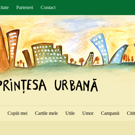
itate
Parteneri
Contact
ă
Copiii mei
Cartile mele
Utile
Umor
Campanii
Citi