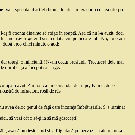
pe Ivan, speculând astfel dorința lui de a interacționa cu ea (despre
l-aș fi atrenat dinainte să strige în șoaptă. Așa că nu l-a auzit, deci
s inclusiv frigiderul și s-a uitat atent pe fiecare raft. Nu, nu eram
d, după vreo cinci minute o aud:
, dar totuși, o minciună)! N-am cedat presiunii. Trecuseră deja mai
 dorul ei și a început să strige:
ce curaj am avut. A intrat ca un comandat de trupe, Ivan dăduse
oastră de infractori, roșii de râs.
nu avea deloc genul de față care încuraja îmbrățișările. S-a luminat
ici, să vezi cât o să-ți ia să mă găseeești!
i, așa că am ieșit la ud și la frig, dacă pe pervaz la cald nu ne-a