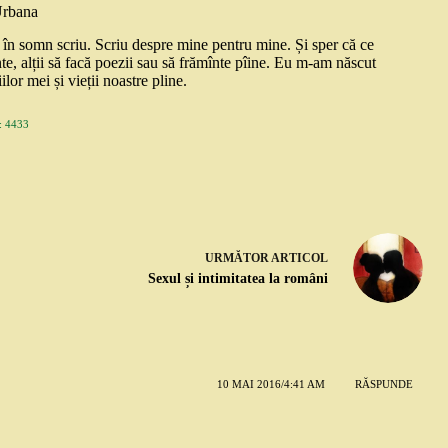
Urbana
și în somn scriu. Scriu despre mine pentru mine. Și sper că ce
nte, alții să facă poezii sau să frămînte pîine. Eu m-am născut
ilor mei și vieții noastre pline.
 4433
URMĂTOR
ARTICOL
Sexul și intimitatea la români
10 MAI 2016/4:41 AM
RĂSPUNDE
.