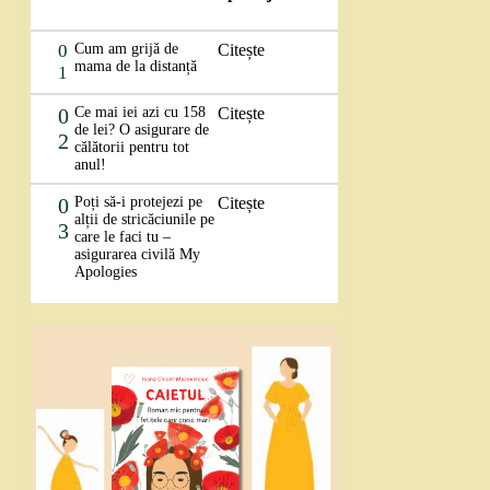
0
Cum am grijă de
Citește
mama de la distanță
1
0
Ce mai iei azi cu 158
Citește
de lei? O asigurare de
2
călătorii pentru tot
anul!
0
Poți să-i protejezi pe
Citește
alții de stricăciunile pe
3
care le faci tu –
asigurarea civilă My
Apologies