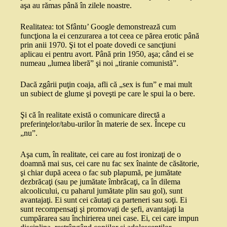
aşa au rămas până în zilele noastre.
Realitatea: tot Sfântu’ Google demonstrează cum
funcţiona la ei cenzurarea a tot ceea ce părea erotic până
prin anii 1970. Şi tot el poate dovedi ce sancţiuni
aplicau ei pentru avort. Până prin 1950, aşa; când ei se
numeau „lumea liberă” şi noi „tiranie comunistă”.
Dacă zgârii puţin coaja, afli că „sex is fun” e mai mult
un subiect de glume şi poveşti pe care le spui la o bere.
Şi că în realitate există o comunicare directă a
preferinţelor/tabu-urilor în materie de sex. Începe cu
„nu”.
Aşa cum, în realitate, cei care au fost ironizaţi de o
doamnă mai sus, cei care nu fac sex înainte de căsătorie,
şi chiar după aceea o fac sub plapumă, pe jumătate
dezbrăcaţi (sau pe jumătate îmbrăcaţi, ca în dilema
alcoolicului, cu paharul jumătate plin sau gol), sunt
avantajaţi. Ei sunt cei căutaţi ca parteneri sau soţi. Ei
sunt recompensaţi şi promovaţi de şefi, avantajaţi la
cumpărarea sau închirierea unei case. Ei, cei care impun