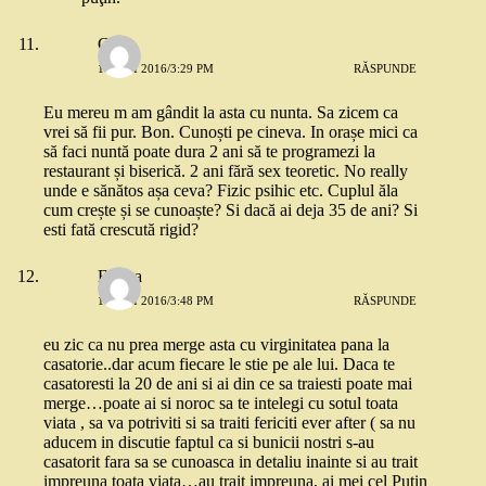
Cris
17 MAI 2016/3:29 PM
RĂSPUNDE
Eu mereu m am gândit la asta cu nunta. Sa zicem ca
vrei să fii pur. Bon. Cunoști pe cineva. In orașe mici ca
să faci nuntă poate dura 2 ani să te programezi la
restaurant și biserică. 2 ani fără sex teoretic. No really
unde e sănătos așa ceva? Fizic psihic etc. Cuplul ăla
cum crește și se cunoaște? Si dacă ai deja 35 de ani? Si
esti fată crescută rigid?
Emma
17 MAI 2016/3:48 PM
RĂSPUNDE
eu zic ca nu prea merge asta cu virginitatea pana la
casatorie..dar acum fiecare le stie pe ale lui. Daca te
casatoresti la 20 de ani si ai din ce sa traiesti poate mai
merge…poate ai si noroc sa te intelegi cu sotul toata
viata , sa va potriviti si sa traiti fericiti ever after ( sa nu
aducem in discutie faptul ca si bunicii nostri s-au
casatorit fara sa se cunoasca in detaliu inainte si au trait
impreuna toata viata…au trait impreuna, ai mei cel Putin