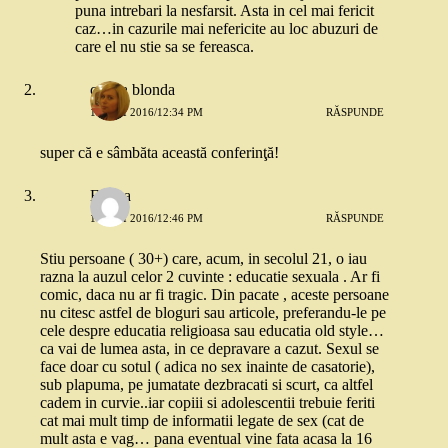
puna intrebari la nesfarsit. Asta in cel mai fericit
caz…in cazurile mai nefericite au loc abuzuri de
care el nu stie sa se fereasca.
copila blonda
10 MAI 2016/12:34 PM
RĂSPUNDE
super că e sâmbăta această conferinţă!
Emma
10 MAI 2016/12:46 PM
RĂSPUNDE
Stiu persoane ( 30+) care, acum, in secolul 21, o iau
razna la auzul celor 2 cuvinte : educatie sexuala . Ar fi
comic, daca nu ar fi tragic. Din pacate , aceste persoane
nu citesc astfel de bloguri sau articole, preferandu-le pe
cele despre educatia religioasa sau educatia old style…
ca vai de lumea asta, in ce depravare a cazut. Sexul se
face doar cu sotul ( adica no sex inainte de casatorie),
sub plapuma, pe jumatate dezbracati si scurt, ca altfel
cadem in curvie..iar copiii si adolescentii trebuie feriti
cat mai mult timp de informatii legate de sex (cat de
mult asta e vag… pana eventual vine fata acasa la 16