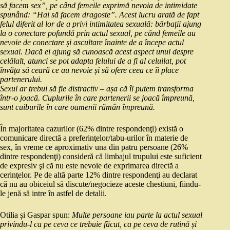
să facem sex”, pe când femeile exprimă nevoia de intimidate
spunând: “Hai să facem dragoste”. Acest lucru arată de fapt
felul diferit al lor de a privi intimitatea sexuală: bărbații ajung
la o conectare pofundă prin actul sexual, pe când femeile au
nevoie de conectare și ascultare înainte de a începe actul
sexual. Dacă ei ajung să cunoască acest aspect unul despre
celălalt, atunci se pot adapta felului de a fi al celuilat, pot
învăța să ceară ce au nevoie și să ofere ceea ce îi place
partenerului.
Sexul ar trebui să fie distractiv – așa că îl putem transforma
într-o joacă. Cuplurile în care partenerii se joacă împreună,
sunt cuiburile în care oamenii rămân împreună.
În majoritatea cazurilor (62% dintre respondenţi) există o
comunicare directă a preferinţelor/tabu-urilor în materie de
sex, în vreme ce aproximativ una din patru persoane (26%
dintre respondenţi) consideră că limbajul trupului este suficient
de expresiv şi că nu este nevoie de exprimarea directă a
cerinţelor. Pe de altă parte 12% dintre respondenţi au declarat
că nu au obiceiul să discute/negocieze aceste chestiuni, fiindu-
le jenă să intre în astfel de detalii.
Otilia și Gaspar spun:
Multe persoane iau parte la actul sexual
privindu-l ca pe ceva ce trebuie făcut, ca pe ceva de rutină și