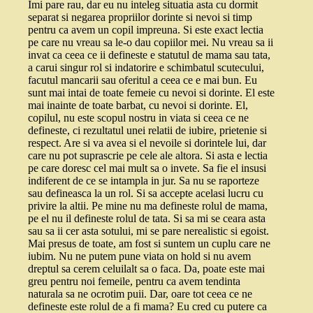
Imi pare rau, dar eu nu inteleg situatia asta cu dormit
separat si negarea propriilor dorinte si nevoi si timp
pentru ca avem un copil impreuna. Si este exact lectia
pe care nu vreau sa le-o dau copiilor mei. Nu vreau sa ii
invat ca ceea ce ii defineste e statutul de mama sau tata,
a carui singur rol si indatorire e schimbatul scutecului,
facutul mancarii sau oferitul a ceea ce e mai bun. Eu
sunt mai intai de toate femeie cu nevoi si dorinte. El este
mai inainte de toate barbat, cu nevoi si dorinte. El,
copilul, nu este scopul nostru in viata si ceea ce ne
defineste, ci rezultatul unei relatii de iubire, prietenie si
respect. Are si va avea si el nevoile si dorintele lui, dar
care nu pot suprascrie pe cele ale altora. Si asta e lectia
pe care doresc cel mai mult sa o invete. Sa fie el insusi
indiferent de ce se intampla in jur. Sa nu se raporteze
sau defineasca la un rol. Si sa accepte acelasi lucru cu
privire la altii. Pe mine nu ma defineste rolul de mama,
pe el nu il defineste rolul de tata. Si sa mi se ceara asta
sau sa ii cer asta sotului, mi se pare nerealistic si egoist.
Mai presus de toate, am fost si suntem un cuplu care ne
iubim. Nu ne putem pune viata on hold si nu avem
dreptul sa cerem celuilalt sa o faca. Da, poate este mai
greu pentru noi femeile, pentru ca avem tendinta
naturala sa ne ocrotim puii. Dar, oare tot ceea ce ne
defineste este rolul de a fi mama? Eu cred cu putere ca