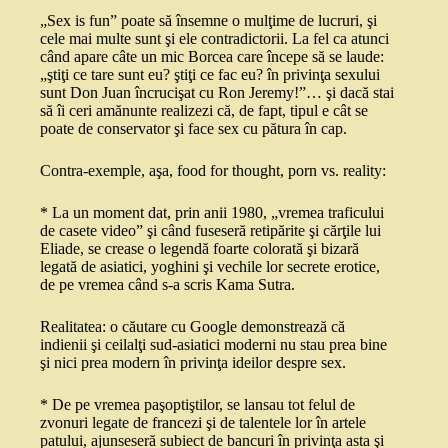
„Sex is fun” poate să însemne o mulţime de lucruri, şi
cele mai multe sunt şi ele contradictorii. La fel ca atunci
când apare câte un mic Borcea care începe să se laude:
„ştiţi ce tare sunt eu? ştiţi ce fac eu? în privinţa sexului
sunt Don Juan încrucişat cu Ron Jeremy!”… şi dacă stai
să îi ceri amănunte realizezi că, de fapt, tipul e cât se
poate de conservator şi face sex cu pătura în cap.
Contra-exemple, aşa, food for thought, porn vs. reality:
* La un moment dat, prin anii 1980, „vremea traficului
de casete video” şi când fuseseră retipărite şi cărţile lui
Eliade, se crease o legendă foarte colorată şi bizară
legată de asiatici, yoghini şi vechile lor secrete erotice,
de pe vremea când s-a scris Kama Sutra.
Realitatea: o căutare cu Google demonstrează că
indienii şi ceilalţi sud-asiatici moderni nu stau prea bine
şi nici prea modern în privinţa ideilor despre sex.
* De pe vremea paşoptiştilor, se lansau tot felul de
zvonuri legate de francezi şi de talentele lor în artele
patului, ajunseseră subiect de bancuri în privinţa asta şi