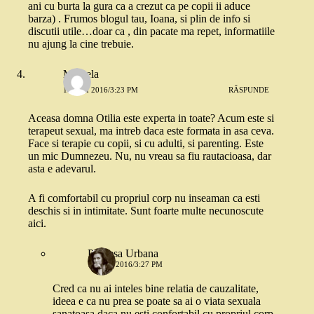
ani cu burta la gura ca a crezut ca pe copii ii aduce
barza) . Frumos blogul tau, Ioana, si plin de info si
discutii utile…doar ca , din pacate ma repet, informatiile
nu ajung la cine trebuie.
Mihaela
10 MAI 2016/3:23 PM
RĂSPUNDE
Aceasa domna Otilia este experta in toate? Acum este si
terapeut sexual, ma intreb daca este formata in asa ceva.
Face si terapie cu copii, si cu adulti, si parenting. Este
un mic Dumnezeu. Nu, nu vreau sa fiu rautacioasa, dar
asta e adevarul.
A fi comfortabil cu propriul corp nu inseaman ca esti
deschis si in intimitate. Sunt foarte multe necunoscute
aici.
Printesa Urbana
10 MAI 2016/3:27 PM
Cred ca nu ai inteles bine relatia de cauzalitate,
ideea e ca nu prea se poate sa ai o viata sexuala
sanatoasa daca nu esti confortabil cu propriul corp,