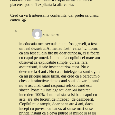
placerea poate fi explicata la alta varsta.
Cred ca va fi interesanta conferinta, dar prefer sa citesc
cartea. 🙂
Emma
10 MAI 2016/1:07 PM
in educatia mea sexuala nu au fost greseli, a fost
un real dezastru. Ai mei au fost ‘ varza’ … noroc
ca am fost eu din fire nu doar curioasa, ci si foarte
cu capul pe umeri. La mine la copilul cel mare am
observat ca explicatiile simple, curate, fara
ascunzisuri, ii taie instant curiozitatea. Nu e
devreme la 4 ani . Nu ca ar intelege, ca sunt sigura
ca nu pricepe mare lucru, dar cred ca e oarecum o
chestie instinctiva: simte cand spui adevarul, cand
nu te ascunzi, cand raspunzi relaxat cand esti
sincer. Poate nu intelege tot, dar i-ai inspirat
incredere 100% si nu mai sta sa isi bata capul cu
asta, are alte lucruri de intrebat , de descoperit.
Copilul nu e tampit, doar pt ca are 4 ani, daca
incepi cu povesti cu barza, ai sanse mari sa se
prinda instant ca e ceva putred la mijloc si sa isi