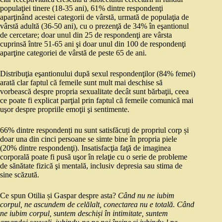
populaţiei tinere (18-35 ani), 61% dintre respondenţi
aparţinând acestei categorii de vârstă, urmată de populaţia de
vârstă adultă (36-50 ani), cu o prezenţă de 34% în eşantionul
de cercetare; doar unul din 25 de respondenţi are vârsta
cuprinsă între 51-65 ani şi doar unul din 100 de respondenţi
aparţine categoriei de vârstă de peste 65 de ani.
Distribuţia eşantionului după sexul respondenţilor (84% femei)
arată clar faptul că femeile sunt mult mai deschise să
vorbească despre propria sexualitate decât sunt bărbaţii, ceea
ce poate fi explicat parţial prin faptul că femeile comunică mai
uşor despre propriile emoţii şi sentimente.
66% dintre respondenți nu sunt satisfăcuți de propriul corp și
doar una din cinci persoane se simte bine în propria piele
(20% dintre respondenţi). Insatisfacţia faţă de imaginea
corporală poate fi pusă uşor în relaţie cu o serie de probleme
de sănătate fizică şi mentală, inclusiv depresia sau stima de
sine scăzută.
Ce spun Otilia și Gaspar despre asta?
Când nu ne iubim
corpul, ne ascundem de celălalt, conectarea nu e totală. Când
ne iubim corpul, suntem deschiși în intimitate, suntem