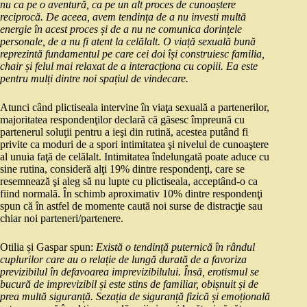
nu ca pe o aventură, ca pe un alt proces de cunoaștere
reciprocă. De aceea, avem tendința de a nu investi multă
energie în acest proces și de a nu ne comunica dorințele
personale, de a nu fi atent la celălalt. O viață sexuală bună
reprezintă fundamentul pe care cei doi își construiesc familia,
chair și felul mai relaxat de a interacționa cu copiii. Ea este
pentru mulți dintre noi spațiul de vindecare.
Atunci când plictiseala intervine în viaţa sexuală a partenerilor,
majoritatea respondenţilor declară că găsesc împreună cu
partenerul soluţii pentru a ieşi din rutină, acestea putând fi
privite ca moduri de a spori intimitatea şi nivelul de cunoaştere
al unuia faţă de celălalt. Intimitatea îndelungată poate aduce cu
sine rutina, consideră alţi 19% dintre respondenţi, care se
resemnează şi aleg să nu lupte cu plictiseala, acceptând-o ca
fiind normală. În schimb aproximativ 10% dintre respondenţi
spun că în astfel de momente caută noi surse de distracţie sau
chiar noi parteneri/partenere.
Otilia și Gaspar spun:
Există o tendință puternică în rândul
cuplurilor care au o relație de lungă durată de a favoriza
previzibilul în defavoarea imprevizibilului. Însă, erotismul se
bucură de imprevizibil și este stins de familiar, obișnuit și de
prea multă siguranță. Sezația de siguranță fizică și emoțională