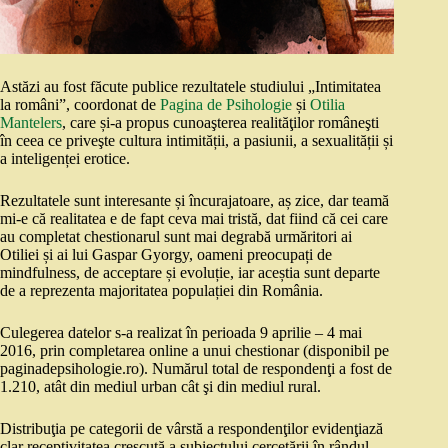
Astăzi au fost făcute publice rezultatele studiului „Intimitatea
la români”, coordonat de
Pagina de Psihologie
și
Otilia
Mantelers
, care și-a propus cunoaşterea realităţilor româneşti
în ceea ce priveşte cultura intimității, a pasiunii, a sexualității și
a inteligenței erotice.
Rezultatele sunt interesante și încurajatoare, aș zice, dar teamă
mi-e că realitatea e de fapt ceva mai tristă, dat fiind că cei care
au completat chestionarul sunt mai degrabă urmăritori ai
Otiliei și ai lui Gaspar Gyorgy, oameni preocupați de
mindfulness, de acceptare și evoluție, iar aceștia sunt departe
de a reprezenta majoritatea populației din România.
Culegerea datelor s-a realizat în perioada 9 aprilie – 4 mai
2016, prin completarea online a unui chestionar (disponibil pe
paginadepsihologie.ro). Numărul total de respondenţi a fost de
1.210, atât din mediul urban cât şi din mediul rural.
Distribuţia pe categorii de vârstă a respondenţilor evidenţiază
clar receptivitatea crescută a subiectului cercetării în rândul