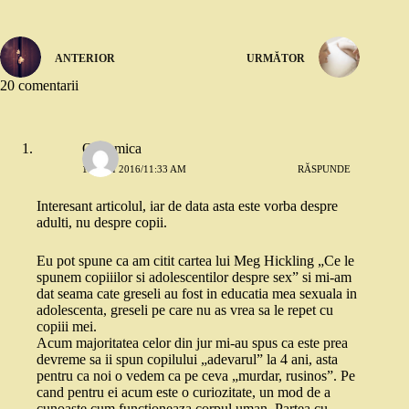
ANTERIOR
URMĂTOR
20 comentarii
O mamica
10 MAI 2016/11:33 AM
RĂSPUNDE
Interesant articolul, iar de data asta este vorba despre
adulti, nu despre copii.
Eu pot spune ca am citit cartea lui Meg Hickling „Ce le
spunem copiiilor si adolescentilor despre sex” si mi-am
dat seama cate greseli au fost in educatia mea sexuala in
adolescenta, greseli pe care nu as vrea sa le repet cu
copiii mei.
Acum majoritatea celor din jur mi-au spus ca este prea
devreme sa ii spun copilului „adevarul” la 4 ani, asta
pentru ca noi o vedem ca pe ceva „murdar, rusinos”. Pe
cand pentru ei acum este o curiozitate, un mod de a
cunoaste cum functioneaza corpul uman. Partea cu