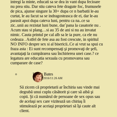
intregi la minte, educati sa se dea in vant dupa fecioare
nu prea stiu. Dar stiu cateva fete dragute foc, frumusele
de pica, ajunse singure la 30+ dupa ce n barbatii le-au
curtat, le au facut sa se indragosteasca de ei, dar le-au
parasit apoi dupa cateva luni, pentru ca na..ce sa
zic..unii au rezistat luni bune, dar´pana la casatorie nu .
Acum stau si plang…si au 35 de ani si nu au invatat
nimic. Cauta printul pe cal alb sa le ia pure, ca ele nu
cedeaza . Astfel de fete asa au fost crescute, in spiritul
NO INFO despre sex si al bisericii..Ce ai vrut sa spui cu
fraza asta : Ei sunt recompensaţi şi promovaţi de şefi,
avantajaţi la cumpărarea sau închirierea unei case.? ce
legatura are educatia sexuala cu promovarea sau
cumparare de case?
Kathy Bates
17 MAI 2016/11:26 AM
Să zicem că proprietarii ar închiria sau vinde mai
degrabă unui cuplu căsătorit şi care să aibă şi
copii. Şi că numărul de persoane de sex opus sau
de acelaşi sex care vizitează un chiriaş îi
stimulează pe aceiaşi proprietari să îşi caute alt
client.