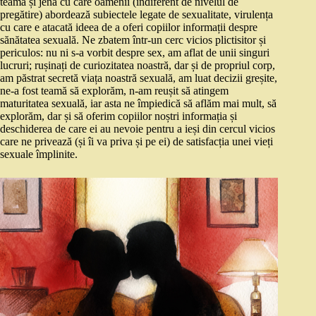
teama și jena cu care oamenii (indiferent de nivelul de
pregătire) abordează subiectele legate de sexualitate, virulența
cu care e atacată ideea de a oferi copiilor informații despre
sănătatea sexuală. Ne zbatem într-un cerc vicios plictisitor și
periculos: nu ni s-a vorbit despre sex, am aflat de unii singuri
lucruri; rușinați de curiozitatea noastră, dar și de propriul corp,
am păstrat secretă viața noastră sexuală, am luat decizii greșite,
ne-a fost teamă să explorăm, n-am reușit să atingem
maturitatea sexuală, iar asta ne împiedică să aflăm mai mult, să
explorăm, dar și să oferim copiilor noștri informația și
deschiderea de care ei au nevoie pentru a ieși din cercul vicios
care ne privează (și îi va priva și pe ei) de satisfacția unei vieți
sexuale împlinite.