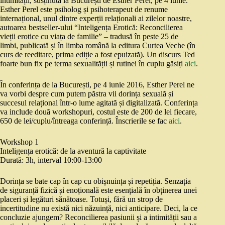
intimității, susținută la București de Esther Perel, pe 4 iunie.
Esther Perel este psiholog și psihoterapeut de renume
internațional, unul dintre experții relaționali ai zilelor noastre,
autoarea bestseller-ului “Inteligența Erotică: Reconcilierea
vieții erotice cu viața de familie” – tradusă în peste 25 de
limbi, publicată și în limba română la editura Curtea Veche (în
curs de reeditare, prima ediție a fost epuizată). Un discurs Ted
foarte bun fix pe terma sexualității și rutinei în cuplu găsiți
aici
.
În conferința de la București, pe 4 iunie 2016, Esther Perel ne
va vorbi despre cum putem păstra vii dorința sexuală și
succesul relațional într-o lume agitată și digitalizată. Conferința
va include două workshopuri, costul este de 200 de lei fiecare,
650 de lei/cuplu/întreaga conferință. Înscrierile se fac
aici
.
Workshop 1
Inteligența erotică: de la aventură la captivitate
Durată: 3h, interval 10:00-13:00
Dorința se bate cap în cap cu obișnuința și repetiția. Senzația
de siguranță fizică și enoțională este esențială în obținerea unei
placeri și legături sănătoase. Totuși, fără un strop de
incertitudine nu există nici năzuință, nici anticipare. Deci, la ce
concluzie ajungem? Reconcilierea pasiunii și a intimității sau a