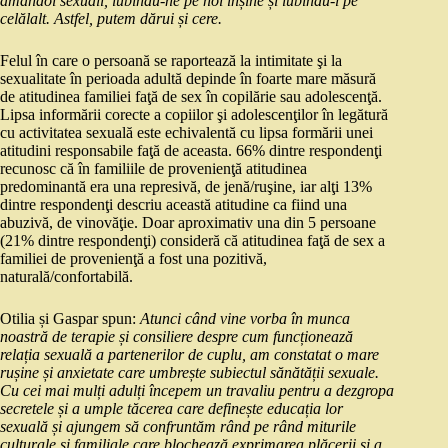
amandoi sexuali, iubindu-ne pe noi înșine și iubindu-l pe
celălalt. Astfel, putem dărui și cere.
Felul în care o persoană se raportează la intimitate şi la
sexualitate în perioada adultă depinde în foarte mare măsură
de atitudinea familiei faţă de sex în copilărie sau adolescenţă.
Lipsa informării corecte a copiilor şi adolescenţilor în legătură
cu activitatea sexuală este echivalentă cu lipsa formării unei
atitudini responsabile faţă de aceasta. 66% dintre respondenţi
recunosc că în familiile de provenienţă atitudinea
predominantă era una represivă, de jenă/ruşine, iar alţi 13%
dintre respondenţi descriu această atitudine ca fiind una
abuzivă, de vinovăţie. Doar aproximativ una din 5 persoane
(21% dintre respondenţi) consideră că atitudinea faţă de sex a
familiei de provenienţă a fost una pozitivă,
naturală/confortabilă.
Otilia și Gaspar spun:
Atunci când vine vorba în munca
noastră de terapie și consiliere despre cum funcționează
relația sexuală a partenerilor de cuplu, am constatat o mare
rușine și anxietate care umbrește subiectul sănătății sexuale.
Cu cei mai mulți adulți începem un travaliu pentru a dezgropa
secretele și a umple tăcerea care definește educația lor
sexuală și ajungem să confruntăm rând pe rând miturile
culturale și familiale care blochează exprimarea plăcerii și a