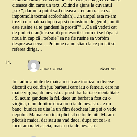
citeasca din carte un text ..Citind a ajuns la cuvantul
„sex”, dar nu a putut sa-l citeasca…eu am ras ca s-a
impotmolit tocmai acolo(hahah)…in timpul asta m-am
trezit cu o palma dupa cap si o mustrare de genul „nu iti
este rusine sa te gandesti la prostii?”…Ca să vedeti cat
de pudici erau(inca sunt) profesorii si cum ni se băga si
noua in cap că „trebuie” sa ne fie rusine sa vorbim
despre asa ceva….Pe bune ca nu stiam la ce prostii se
referea diriga…
Emma
17 MAI 2016/11:26 PM
RĂSPUNDE
Imi aduc aminte de maica mea care ironiza in diverse
discutii cu cei din jur, barbatii care iau o femeie, care nu
mai e virgina, de nevasta…prosti barbati..ce mentalitate
. Si acum gandeste la fel, daca un barbat a fost cu o
virgina, e un dobitoc daca nu o ia de nevasta…e un
banc: bunica se uita la un film deocheat lung si o vede
nepotul. Mamaie nu te ai plictisit ce tot te uiti. M- am
plictisit maica, dar stau sa vad daca, dupa tot ce i- a
facut amaratei asteia, macar o ia de nevasta .