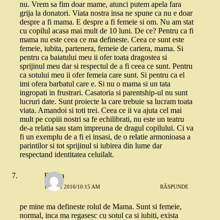
nu. Vrem sa fim doar mame, atunci putem apela fara
grija la donatori. Viata nostra insa ne spune ca nu e doar
despre a fi mama. E despre a fi femeie si om. Nu am stat
cu copilul acasa mai mult de 10 luni. De ce? Pentru ca fi
mama nu este ceea ce ma defineste. Ceea ce sunt este
femeie, iubita, partenera, femeie de cariera, mama. Si
pentru ca baiatului meu ii ofer toata dragostea si
sprijinul meu dar si respectul de a fi ceea ce sunt. Pentru
ca sotului meu ii ofer femeia care sunt. Si pentru ca el
imi ofera barbatul care e. Si nu o mama si un tata
ingropati in frustrari. Casatoria si parentship-ul nu sunt
lucruri date. Sunt proiecte la care trebuie sa lucram toata
viata. Amandoi si toti trei. Ceea ce ii va ajuta cel mai
mult pe copiii nostri sa fe echilibrati, nu este un teatru
de-a relatia sau stam impreuna de dragul copilului. Ci va
fi un exemplu de a fi ei insasi, de o relatie armonioasa a
parintilor si tot sprijinul si iubirea din lume dar
respectand identitatea celuilalt.
Emma
12 MAI 2016/10:15 AM
RĂSPUNDE
pe mine ma defineste rolul de Mama. Sunt si femeie,
normal, inca ma regasesc cu sotul ca si iubiti, exista