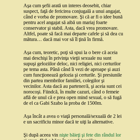
Aşa cum şefii arată un interes deosebit, chiar
suspect, faţă de fericirea conjugală a unui angajat,
când e vorba de promovare. Şi că ar fi o idee bună
pentru acel angajat să aibă un mariaj foarte
conservator şi stabil. Asta, dacă vrea promovare.
Altfel, poate să facă mai departe cafele şi să dea cu
mătura… dacă mai vor să îl ţină în firmă.
Aşa cum, teoretic, poţi să spui la o bere că aceia
mai deschişi în privinţa vieţii sexuale nu sunt
supuşi geloziilor deloc, nici religiei, nici certurilor
pe tema asta. Până când îi vezi de aproape şi auzi
cum funcţionează gelozia şi certurile. Şi presiunile
din partea membrilor familiei, colegilor şi
vecinilor. Asta dacă au partener/ă, şi aceia sunt cei
norocoşi. Fiindcă, în multe cazuri, când o femeie
află de unul că e prea open mind sexual, o să fugă
de el ca Gabi Szabo la proba de 1500m.
Aşa încât a avea o viaţă personală/sexuală de 2 lei
e un sacrificiu minor dacă te uiţi la alternative.
Şi după aceea vin
nişte băieţi şi fete din rândul lor