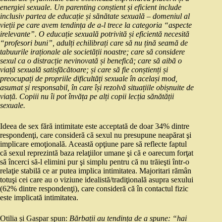
energiei sexuale. Un parenting conștient și eficient include
inclusiv partea de educație și sănătate sexuală – domeniul al
vieții pe care avem tendința de a-l trece la categoria “aspecte
irelevante”. O educație sexuală potrivită și eficientă necesită
“profesori buni”, adulți echilibrați care să nu țină seamă de
tabuurile iraționale ale societății noastre; care să considere
sexul ca o distracție nevinovată și benefică; care să aibă o
viață sexuală satisfăcătoare; și care să fie conștienți și
preocupați de propriile dificultăți sexuale în același mod,
asumat și responsabil, în care își rezolvă situațiile obișnuite de
viață. Copiii nu îi pot învăța pe alți copii lecția sănătății
sexuale.
Ideea de sex fără intimitate este acceptată de doar 34% dintre
respondenţi, care consideră că sexul nu presupune neapărat şi
implicare emoţională. Această opţiune pare să reflecte faptul
că sexul reprezintă baza relaţiilor umane şi că e oarecum forţat
să încerci să-l elimini pur şi simplu pentru că nu trăieşti într-o
relaţie stabilă ce ar putea implica intimitatea. Majoritari rămân
totuşi cei care au o viziune idealistă/tradiţională asupra sexului
(62% dintre respondenţi), care consideră că în contactul fizic
este implicată intimitatea.
Otilia și Gaspar spun:
Bărbații au tendința de a spune: “hai