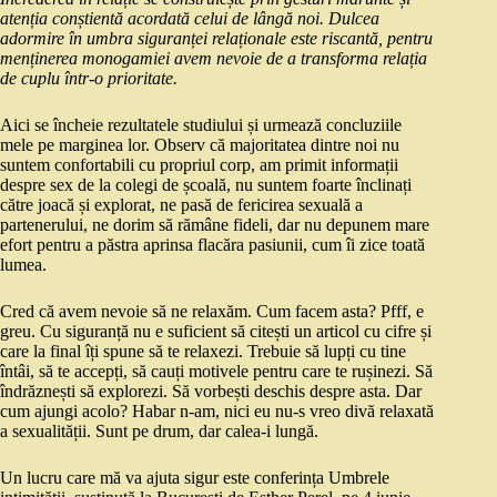
atenția conștientă acordată celui de lângă noi. Dulcea
adormire în umbra siguranței relaționale este riscantă, pentru
menținerea monogamiei avem nevoie de a transforma relația
de cuplu într-o prioritate.
Aici se încheie rezultatele studiului și urmează concluziile
mele pe marginea lor. Observ că majoritatea dintre noi nu
suntem confortabili cu propriul corp, am primit informații
despre sex de la colegi de școală, nu suntem foarte înclinați
către joacă și explorat, ne pasă de fericirea sexuală a
partenerului, ne dorim să rămâne fideli, dar nu depunem mare
efort pentru a păstra aprinsa flacăra pasiunii, cum îi zice toată
lumea.
Cred că avem nevoie să ne relaxăm. Cum facem asta? Pfff, e
greu. Cu siguranță nu e suficient să citești un articol cu cifre și
care la final îți spune să te relaxezi. Trebuie să lupți cu tine
întâi, să te accepți, să cauți motivele pentru care te rușinezi. Să
îndrăznești să explorezi. Să vorbești deschis despre asta. Dar
cum ajungi acolo? Habar n-am, nici eu nu-s vreo divă relaxată
a sexualității. Sunt pe drum, dar calea-i lungă.
Un lucru care mă va ajuta sigur este conferința Umbrele