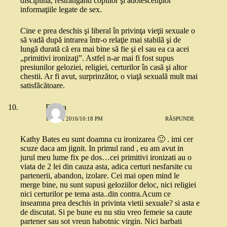
disciplina, restrângând copiilor şi adolescenţilor
informaţiile legate de sex.
Cine e prea deschis şi liberal în privinţa vieţii sexuale o
să vadă după intrarea într-o relaţie mai stabilă şi de
lungă durată că era mai bine să fie şi el sau ea ca acei
„primitivi ironizaţi”. Astfel n-ar mai fi fost supus
presiunilor geloziei, religiei, certurilor în casă şi altor
chestii. Ar fi avut, surprinzător, o viaţă sexuală mult mai
satisfăcătoare.
Emma
15 MAI 2016/10:18 PM
RĂSPUNDE
Kathy Bates eu sunt doamna cu ironizarea 🙂 . imi cer
scuze daca am jignit. In primul rand , eu am avut in
jurul meu lume fix pe dos…cei primitivi ironizati au o
viata de 2 lei din cauza asta, adica certuri nesfarsite cu
partenerii, abandon, izolare. Cei mai open mind le
merge bine, nu sunt supusi geloziilor deloc, nici religiei
nici certurilor pe tema asta..din contra.Acum ce
inseamna prea deschis in privinta vietii sexuale? si asta e
de discutat. Si pe bune eu nu stiu vreo femeie sa caute
partener sau sot vreun habotnic virgin. Nici barbati