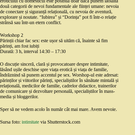
eroticului cu domesticul este posibilă doar dacă punem laolaltă
două categorii de nevoi fundamentale ale ființei umane: nevoia
de conectare și siguranță relațională, cu nevoia de aventură,
explorare și noutate. “Iubirea” și “Dorința” pot fi într-o relație
strânsă sau într-un etern conflict.
Workshop 2
Părinții chiar fac sex: este ușor să uităm că, înainte să fim
părinți, am fost iubiți
Durată: 3 h, interval 14:30 – 17:30
O discuție sinceră, clară și provocatoare despre intimitate,
lăsând ușile deschise spre viața erotică și viața de familie,
îndrăznind să punem accentul pe sex. Worshop-ul este adresat:
părinților și viitorilor părinți, specialiștilor în sănătate mintală și
relațională, medicilor de familie, cadrelor didactice, trainerilor
de comunicare și dezvoltare personală, specialiștilor în mass-
media și bloggerilor.
Sper să ne vedem acolo în număr cât mai mare. Avem nevoie.
Sursa foto:
intimitate
via Shutterstock.com