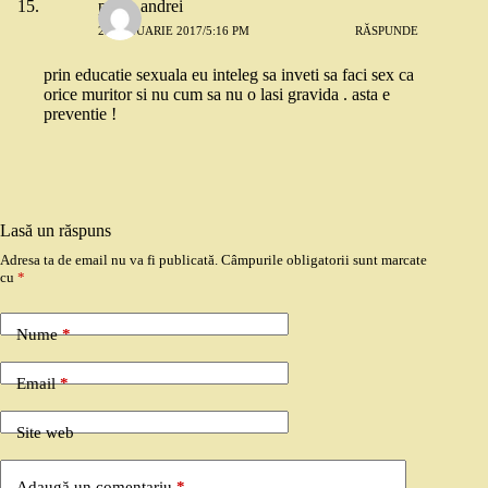
preda andrei
22 IANUARIE 2017/5:16 PM
RĂSPUNDE
prin educatie sexuala eu inteleg sa inveti sa faci sex ca
orice muritor si nu cum sa nu o lasi gravida . asta e
preventie !
Lasă un răspuns
Adresa ta de email nu va fi publicată.
Câmpurile obligatorii sunt marcate
cu
*
Nume
*
Email
*
Site web
Adaugă un comentariu
*