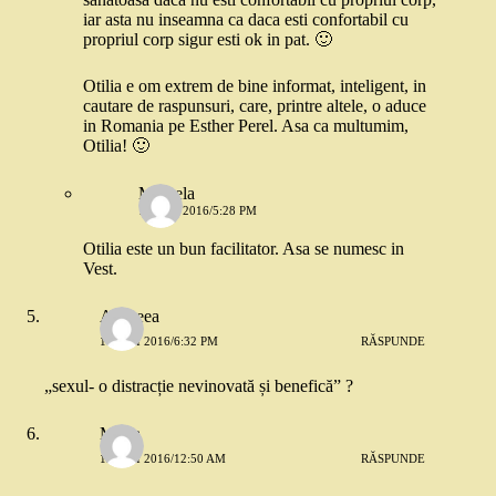
iar asta nu inseamna ca daca esti confortabil cu
propriul corp sigur esti ok in pat. 🙂
Otilia e om extrem de bine informat, inteligent, in
cautare de raspunsuri, care, printre altele, o aduce
in Romania pe Esther Perel. Asa ca multumim,
Otilia! 🙂
Mihaela
10 MAI 2016/5:28 PM
Otilia este un bun facilitator. Asa se numesc in
Vest.
Andreea
10 MAI 2016/6:32 PM
RĂSPUNDE
„sexul- o distracție nevinovată și benefică” ?
Maria
12 MAI 2016/12:50 AM
RĂSPUNDE