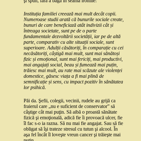
şi spun, fără a băga în seamă ironiile:
Instituția familiei creează mai mult decât copii.
Numeroase studii arată că bunurile sociale create,
bunuri de care beneficiază atât indivizii cât și
întreaga societate, sunt pe de o parte
fundamentale dezvoltării societății, iar pe de altă
parte, comparativ cu alte situații sociale, sunt
superioare. Adulții căsătoriți, în comparație cu cei
necăsătoriți, câștigă mai mult, sunt mai sănătoși
fizic și emoțional, sunt mai fericiți, mai productivi,
mai angajați social, beau și fumează mai puțin,
trăiesc mai mult, au rate mai scăzute ale violenței
domestice, găsesc viața a fi mai plină de
semnificație și sens, cu impact pozitiv în sănătatea
lor psihică.
Păi da. Şefii, colegii, vecinii, rudele au grijă ca
fraierul care „nu e suficient de conservator” să
câştige cât mai puţin. Să aibă o proastă sănătate
fizică şi emoţională, adică fie îi provoacă ulcer, fie
îl fac s-o ia razna. Să nu mai fie angajat. Sau să fie
obligat să îşi trateze stresul cu tutun şi alcool. În
aşa fel încât îl loveşte vreun cancer şi trăieşte mai
puţin.