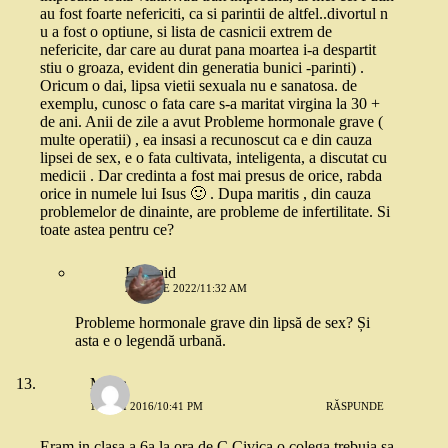
au fost foarte nefericiti, ca si parintii de altfel..divortul n
u a fost o optiune, si lista de casnicii extrem de
nefericite, dar care au durat pana moartea i-a despartit
stiu o groaza, evident din generatia bunici -parinti) .
Oricum o dai, lipsa vietii sexuala nu e sanatosa. de
exemplu, cunosc o fata care s-a maritat virgina la 30 +
de ani. Anii de zile a avut Probleme hormonale grave (
multe operatii) , ea insasi a recunoscut ca e din cauza
lipsei de sex, e o fata cultivata, inteligenta, a discutat cu
medicii . Dar credinta a fost mai presus de orice, rabda
orice in numele lui Isus 🙂 . Dupa maritis , din cauza
problemelor de dinainte, are probleme de infertilitate. Si
toate astea pentru ce?
Koolaid
24 IULIE 2022/11:32 AM
Probleme hormonale grave din lipsă de sex? Și
asta e o legendă urbană.
Maria
17 MAI 2016/10:41 PM
RĂSPUNDE
Eram in clasa a 6a la ora de C.Civica,o colega trebuia sa