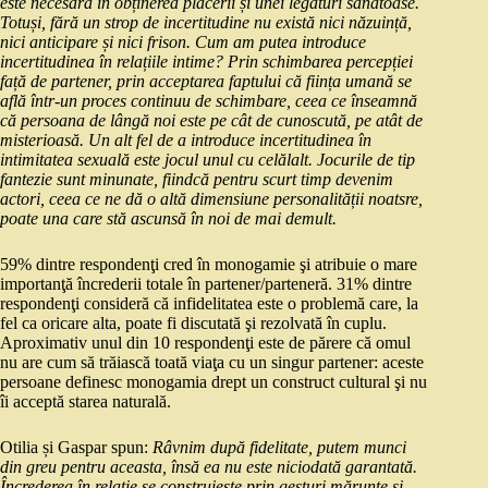
este necesară în obținerea plăcerii și unei legături sănătoase.
Totuși, fără un strop de incertitudine nu există nici năzuință,
nici anticipare și nici frison. Cum am putea introduce
incertitudinea în relațiile intime? Prin schimbarea percepției
față de partener, prin acceptarea faptului că ființa umană se
află într-un proces continuu de schimbare, ceea ce înseamnă
că persoana de lângă noi este pe cât de cunoscută, pe atât de
misterioasă. Un alt fel de a introduce incertitudinea în
intimitatea sexuală este jocul unul cu celălalt. Jocurile de tip
fantezie sunt minunate, fiindcă pentru scurt timp devenim
actori, ceea ce ne dă o altă dimensiune personalității noatsre,
poate una care stă ascunsă în noi de mai demult.
59% dintre respondenţi cred în monogamie şi atribuie o mare
importanţă încrederii totale în partener/parteneră. 31% dintre
respondenţi consideră că infidelitatea este o problemă care, la
fel ca oricare alta, poate fi discutată şi rezolvată în cuplu.
Aproximativ unul din 10 respondenţi este de părere că omul
nu are cum să trăiască toată viaţa cu un singur partener: aceste
persoane definesc monogamia drept un construct cultural şi nu
îi acceptă starea naturală.
Otilia și Gaspar spun:
Râvnim după fidelitate, putem munci
din greu pentru aceasta, însă ea nu este niciodată garantată.
Încrederea în relație se construiește prin gesturi mărunte și