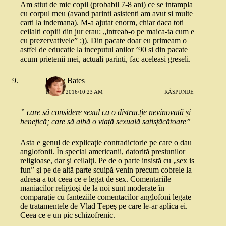
Am stiut de mic copil (probabil 7-8 ani) ce se intampla
cu corpul meu (avand parinti asistenti am avut si multe
carti la indemana). M-a ajutat enorm, chiar daca toti
ceilalti copiii din jur erau: „intreab-o pe maica-ta cum e
cu prezervativele” :)). Din pacate doar eu primeam o
astfel de educatie la inceputul anilor ’90 si din pacate
acum prietenii mei, actuali parinti, fac aceleasi greseli.
Kathy Bates
13 MAI 2016/10:23 AM
RĂSPUNDE
” care să considere sexul ca o distracție nevinovată și
benefică; care să aibă o viață sexuală satisfăcătoare”
Asta e genul de explicaţie contradictorie pe care o dau
anglofonii. În special americanii, datorită presiunilor
religioase, dar şi ceilalţi. Pe de o parte insistă cu „sex is
fun” şi pe de altă parte scuipă venin precum cobrele la
adresa a tot ceea ce e legat de sex. Comentariile
maniacilor religioşi de la noi sunt moderate în
comparaţie cu fanteziile comentacilor anglofoni legate
de tratamentele de Vlad Ţepeş pe care le-ar aplica ei.
Ceea ce e un pic schizofrenic.