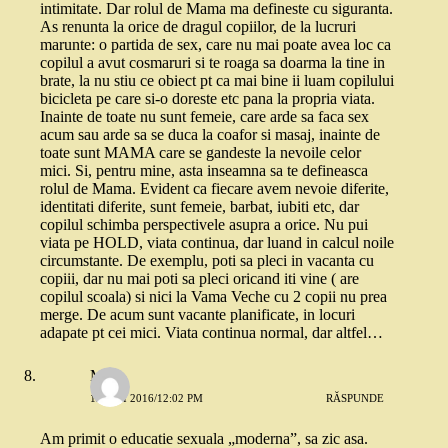
intimitate. Dar rolul de Mama ma defineste cu siguranta.
As renunta la orice de dragul copiilor, de la lucruri
marunte: o partida de sex, care nu mai poate avea loc ca
copilul a avut cosmaruri si te roaga sa doarma la tine in
brate, la nu stiu ce obiect pt ca mai bine ii luam copilului
bicicleta pe care si-o doreste etc pana la propria viata.
Inainte de toate nu sunt femeie, care arde sa faca sex
acum sau arde sa se duca la coafor si masaj, inainte de
toate sunt MAMA care se gandeste la nevoile celor
mici. Si, pentru mine, asta inseamna sa te defineasca
rolul de Mama. Evident ca fiecare avem nevoie diferite,
identitati diferite, sunt femeie, barbat, iubiti etc, dar
copilul schimba perspectivele asupra a orice. Nu pui
viata pe HOLD, viata continua, dar luand in calcul noile
circumstante. De exemplu, poti sa pleci in vacanta cu
copiii, dar nu mai poti sa pleci oricand iti vine ( are
copilul scoala) si nici la Vama Veche cu 2 copii nu prea
merge. De acum sunt vacante planificate, in locuri
adapate pt cei mici. Viata continua normal, dar altfel…
Mara
12 MAI 2016/12:02 PM
RĂSPUNDE
Am primit o educatie sexuala „moderna”, sa zic asa.