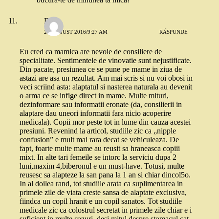
Deea
27 AUGUST 2016/9:27 AM
RĂSPUNDE
Eu cred ca mamica are nevoie de consiliere de
specialitate. Sentimentele de vinovatie sunt nejustificate.
Din pacate, presiunea ce se pune pe mame in ziua de
astazi are asa un rezultat. Am mai scris si nu voi obosi in
veci scriind asta: alaptatul si nasterea naturala au devenit
o arma ce se infige direct in mame. Multe mituri,
dezinformare sau informatii eronate (da, consilierii in
alaptare dau uneori informatii fara nicio acoperire
medicala). Copii mor peste tot in lume din cauza acestei
presiuni. Revenind la articol, studiile zic ca „nipple
confusion” e mult mai rara decat se vehiculeaza. De
fapt, foarte multe mame au reusit sa hraneasca copiii
mixt. In alte tari femeile se intorc la serviciu dupa 2
luni,maxim 4,biberonul e un must-have. Totusi, multe
reusesc sa alapteze la san pana la 1 an si chiar dincol5o.
In al doilea rand, tot studiile arata ca suplimentarea in
primele zile de viata creste sansa de alaptate exclusiva,
fiindca un copil hranit e un copil sanatos. Tot studiile
medicale zic ca colostrul secretat in primele zile chiar e i
suficient in multe cazuri, desi mitul despre stomacul cat