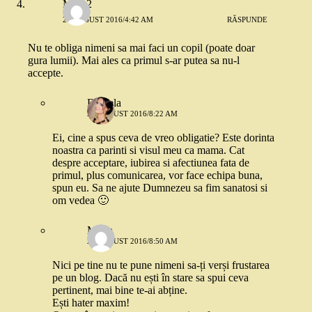
Mira 2
27 AUGUST 2016/4:42 AM
RĂSPUNDE
Nu te obliga nimeni sa mai faci un copil (poate doar
gura lumii). Mai ales ca primul s-ar putea sa nu-l
accepte.
Daniela
27 AUGUST 2016/8:22 AM
Ei, cine a spus ceva de vreo obligatie? Este dorinta
noastra ca parinti si visul meu ca mama. Cat
despre acceptare, iubirea si afectiunea fata de
primul, plus comunicarea, vor face echipa buna,
spun eu. Sa ne ajute Dumnezeu sa fim sanatosi si
om vedea 🙂
Maria
27 AUGUST 2016/8:50 AM
Nici pe tine nu te pune nimeni sa-ți verși frustarea
pe un blog. Dacă nu ești în stare sa spui ceva
pertinent, mai bine te-ai abține.
Ești hater maxim!