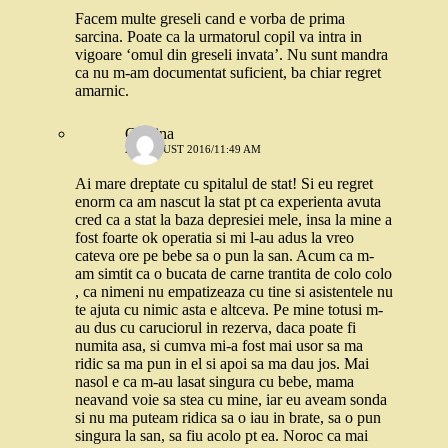
Facem multe greseli cand e vorba de prima
sarcina. Poate ca la urmatorul copil va intra in
vigoare ‘omul din greseli invata’. Nu sunt mandra
ca nu m-am documentat suficient, ba chiar regret
amarnic.
Cristina
27 AUGUST 2016/11:49 AM
Ai mare dreptate cu spitalul de stat! Si eu regret
enorm ca am nascut la stat pt ca experienta avuta
cred ca a stat la baza depresiei mele, insa la mine a
fost foarte ok operatia si mi l-au adus la vreo
cateva ore pe bebe sa o pun la san. Acum ca m-
am simtit ca o bucata de carne trantita de colo colo
, ca nimeni nu empatizeaza cu tine si asistentele nu
te ajuta cu nimic asta e altceva. Pe mine totusi m-
au dus cu caruciorul in rezerva, daca poate fi
numita asa, si cumva mi-a fost mai usor sa ma
ridic sa ma pun in el si apoi sa ma dau jos. Mai
nasol e ca m-au lasat singura cu bebe, mama
neavand voie sa stea cu mine, iar eu aveam sonda
si nu ma puteam ridica sa o iau in brate, sa o pun
singura la san, sa fiu acolo pt ea. Noroc ca mai