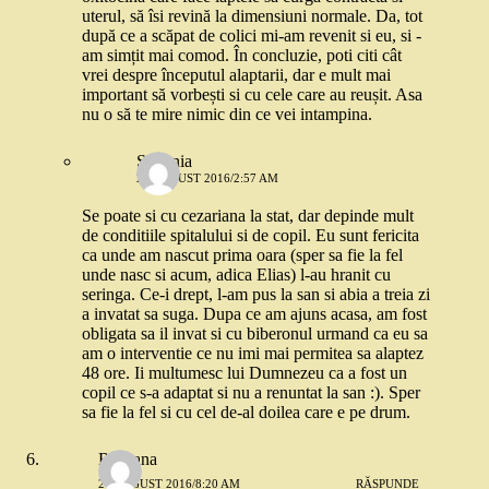
uterul, să îsi revină la dimensiuni normale. Da, tot
după ce a scăpat de colici mi-am revenit si eu, si -
am simțit mai comod. În concluzie, poti citi cât
vrei despre începutul alaptarii, dar e mult mai
important să vorbești si cu cele care au reușit. Asa
nu o să te mire nimic din ce vei intampina.
Stefania
28 AUGUST 2016/2:57 AM
Se poate si cu cezariana la stat, dar depinde mult
de conditiile spitalului si de copil. Eu sunt fericita
ca unde am nascut prima oara (sper sa fie la fel
unde nasc si acum, adica Elias) l-au hranit cu
seringa. Ce-i drept, l-am pus la san si abia a treia zi
a invatat sa suga. Dupa ce am ajuns acasa, am fost
obligata sa il invat si cu biberonul urmand ca eu sa
am o interventie ce nu imi mai permitea sa alaptez
48 ore. Ii multumesc lui Dumnezeu ca a fost un
copil ce s-a adaptat si nu a renuntat la san :). Sper
sa fie la fel si cu cel de-al doilea care e pe drum.
Rocsana
27 AUGUST 2016/8:20 AM
RĂSPUNDE