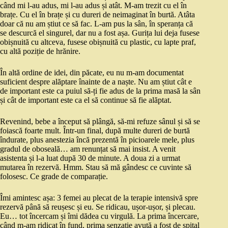
când mi l-au adus, mi l-au adus și atât. M-am trezit cu el în
brațe. Cu el în brațe și cu dureri de neimaginat în burtă. Atâta
doar că nu am știut ce să fac. L-am pus la sân, în speranța că
se descurcă el singurel, dar nu a fost așa. Gurița lui deja fusese
obișnuită cu altceva, fusese obișnuită cu plastic, cu lapte praf,
cu altă poziție de hrănire.
În altă ordine de idei, din păcate, eu nu m-am documentat
suficient despre alăptare înainte de a naște. Nu am știut cât e
de important este ca puiul să-ți fie adus de la prima masă la sân
și cât de important este ca el să continue să fie alăptat.
Revenind, bebe a început să plângă, să-mi refuze sânul și să se
foiască foarte mult. Într-un final, după multe dureri de burtă
îndurate, plus anestezia încă prezentă în picioarele mele, plus
gradul de oboseală… am renunțat să mai insist. A venit
asistenta și l-a luat după 30 de minute. A doua zi a urmat
mutarea în rezervă. Hmm. Stau să mă gândesc ce cuvinte să
folosesc. Ce grade de comparație.
Îmi amintesc așa: 3 femei au plecat de la terapie intensivă spre
rezervă până să reușesc și eu. Se ridicau, ușor-ușor, și plecau.
Eu… tot încercam și îmi dădea cu virgulă. La prima încercare,
când m-am ridicat în fund, prima senzație avută a fost de spital