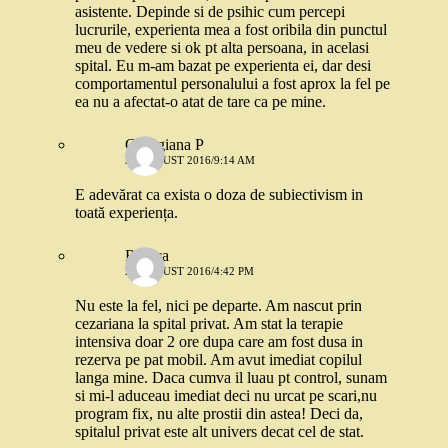
asistente. Depinde si de psihic cum percepi
lucrurile, experienta mea a fost oribila din punctul
meu de vedere si ok pt alta persoana, in acelasi
spital. Eu m-am bazat pe experienta ei, dar desi
comportamentul personalului a fost aprox la fel pe
ea nu a afectat-o atat de tare ca pe mine.
Georgiana P
31 AUGUST 2016/9:14 AM
E adevărat ca exista o doza de subiectivism in
toată experiența.
Raluca
27 AUGUST 2016/4:42 PM
Nu este la fel, nici pe departe. Am nascut prin
cezariana la spital privat. Am stat la terapie
intensiva doar 2 ore dupa care am fost dusa in
rezerva pe pat mobil. Am avut imediat copilul
langa mine. Daca cumva il luau pt control, sunam
si mi-l aduceau imediat deci nu urcat pe scari,nu
program fix, nu alte prostii din astea! Deci da,
spitalul privat este alt univers decat cel de stat.