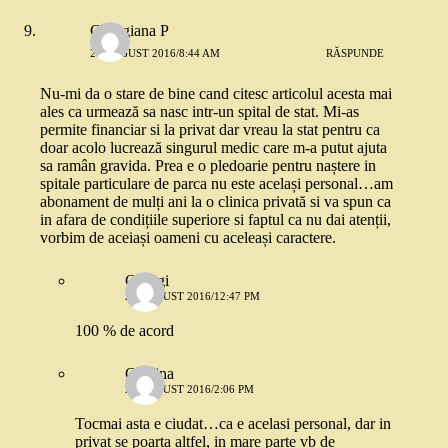
Georgiana P
27 AUGUST 2016/8:44 AM
RĂSPUNDE
Nu-mi da o stare de bine cand citesc articolul acesta mai
ales ca urmează sa nasc intr-un spital de stat. Mi-as
permite financiar si la privat dar vreau la stat pentru ca
doar acolo lucrează singurul medic care m-a putut ajuta
sa ramân gravida. Prea e o pledoarie pentru naștere in
spitale particulare de parca nu este același personal…am
abonament de mulți ani la o clinica privată si va spun ca
in afara de condițiile superiore si faptul ca nu dai atenții,
vorbim de aceiași oameni cu aceleași caractere.
Georgi
27 AUGUST 2016/12:47 PM
100 % de acord
Cristina
27 AUGUST 2016/2:06 PM
Tocmai asta e ciudat…ca e acelasi personal, dar in
privat se poarta altfel, in mare parte vb de