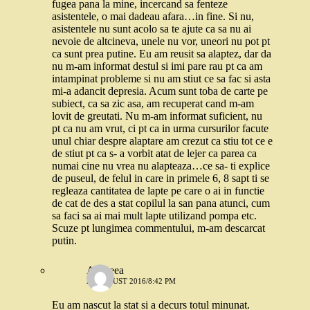
fugea pana la mine, incercand sa fenteze
asistentele, o mai dadeau afara…in fine. Si nu,
asistentele nu sunt acolo sa te ajute ca sa nu ai
nevoie de altcineva, unele nu vor, uneori nu pot pt
ca sunt prea putine. Eu am reusit sa alaptez, dar da
nu m-am informat destul si imi pare rau pt ca am
intampinat probleme si nu am stiut ce sa fac si asta
mi-a adancit depresia. Acum sunt toba de carte pe
subiect, ca sa zic asa, am recuperat cand m-am
lovit de greutati. Nu m-am informat suficient, nu
pt ca nu am vrut, ci pt ca in urma cursurilor facute
unul chiar despre alaptare am crezut ca stiu tot ce e
de stiut pt ca s- a vorbit atat de lejer ca parea ca
numai cine nu vrea nu alapteaza…ce sa- ti explice
de puseul, de felul in care in primele 6, 8 sapt ti se
regleaza cantitatea de lapte pe care o ai in functie
de cat de des a stat copilul la san pana atunci, cum
sa faci sa ai mai mult lapte utilizand pompa etc.
Scuze pt lungimea commentului, m-am descarcat
putin.
Andreea
27 AUGUST 2016/8:42 PM
Eu am nascut la stat si a decurs totul minunat.