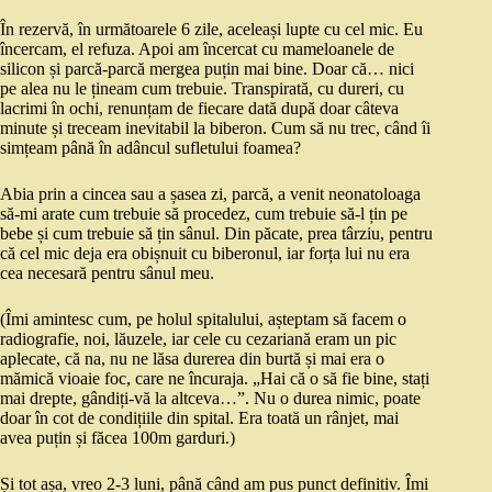
În rezervă, în următoarele 6 zile, aceleași lupte cu cel mic. Eu
încercam, el refuza. Apoi am încercat cu mameloanele de
silicon și parcă-parcă mergea puțin mai bine. Doar că… nici
pe alea nu le țineam cum trebuie. Transpirată, cu dureri, cu
lacrimi în ochi, renunțam de fiecare dată după doar câteva
minute și treceam inevitabil la biberon. Cum să nu trec, când îi
simțeam până în adâncul sufletului foamea?
Abia prin a cincea sau a șasea zi, parcă, a venit neonatoloaga
să-mi arate cum trebuie să procedez, cum trebuie să-l țin pe
bebe și cum trebuie să țin sânul. Din păcate, prea târziu, pentru
că cel mic deja era obișnuit cu biberonul, iar forța lui nu era
cea necesară pentru sânul meu.
(Îmi amintesc cum, pe holul spitalului, așteptam să facem o
radiografie, noi, lăuzele, iar cele cu cezariană eram un pic
aplecate, că na, nu ne lăsa durerea din burtă și mai era o
mămică vioaie foc, care ne încuraja. „Hai că o să fie bine, stați
mai drepte, gândiți-vă la altceva…”. Nu o durea nimic, poate
doar în cot de condițiile din spital. Era toată un rânjet, mai
avea puțin și făcea 100m garduri.)
Și tot așa, vreo 2-3 luni, până când am pus punct definitiv. Îmi