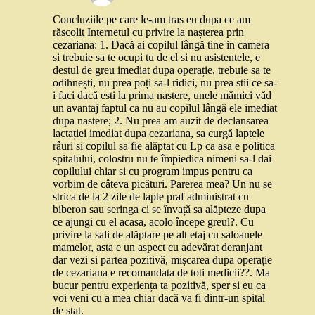
Concluziile pe care le-am tras eu dupa ce am
răscolit Internetul cu privire la nașterea prin
cezariana: 1. Dacă ai copilul lângă tine in camera
si trebuie sa te ocupi tu de el si nu asistentele, e
destul de greu imediat dupa operație, trebuie sa te
odihnești, nu prea poți sa-l ridici, nu prea stii ce sa-
i faci dacă esti la prima nastere, unele mămici văd
un avantaj faptul ca nu au copilul lângă ele imediat
dupa nastere; 2. Nu prea am auzit de declansarea
lactației imediat dupa cezariana, sa curgă laptele
râuri si copilul sa fie alăptat cu Lp ca asa e politica
spitalului, colostru nu te împiedica nimeni sa-l dai
copilului chiar si cu program impus pentru ca
vorbim de câteva picături. Parerea mea? Un nu se
strica de la 2 zile de lapte praf administrat cu
biberon sau seringa ci se învață sa alăpteze dupa
ce ajungi cu el acasa, acolo începe greul?. Cu
privire la sali de alăptare pe alt etaj cu saloanele
mamelor, asta e un aspect cu adevărat deranjant
dar vezi si partea pozitivă, mișcarea dupa operație
de cezariana e recomandata de toti medicii??. Ma
bucur pentru experiența ta pozitivă, sper si eu ca
voi veni cu a mea chiar dacă va fi dintr-un spital
de stat.