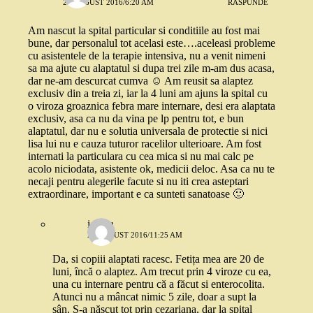
27 AUGUST 2016/6:20 AM
RĂSPUNDE
Am nascut la spital particular si conditiile au fost mai
bune, dar personalul tot acelasi este….aceleasi probleme
cu asistentele de la terapie intensiva, nu a venit nimeni
sa ma ajute cu alaptatul si dupa trei zile m-am dus acasa,
dar ne-am descurcat cumva ☺️ Am reusit sa alaptez
exclusiv din a treia zi, iar la 4 luni am ajuns la spital cu
o viroza groaznica febra mare internare, desi era alaptata
exclusiv, asa ca nu da vina pe lp pentru tot, e bun
alaptatul, dar nu e solutia universala de protectie si nici
lisa lui nu e cauza tuturor racelilor ulterioare. Am fost
internati la particulara cu cea mica si nu mai calc pe
acolo niciodata, asistente ok, medicii deloc. Asa ca nu te
necaji pentru alegerile facute si nu iti crea asteptari
extraordinare, important e ca sunteti sanatoase 🙂
ionela
27 AUGUST 2016/11:25 AM
Da, si copiii alaptati racesc. Fetița mea are 20 de
luni, încă o alaptez. Am trecut prin 4 viroze cu ea,
una cu internare pentru că a făcut si enterocolita.
Atunci nu a mâncat nimic 5 zile, doar a supt la
sân. S-a născut tot prin cezariana, dar la spital