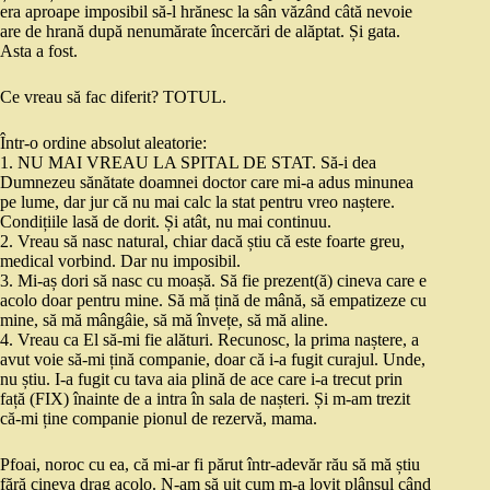
era aproape imposibil să-l hrănesc la sân văzând câtă nevoie
are de hrană după nenumărate încercări de alăptat. Și gata.
Asta a fost.
Ce vreau să fac diferit? TOTUL.
Într-o ordine absolut aleatorie:
1. NU MAI VREAU LA SPITAL DE STAT. Să-i dea
Dumnezeu sănătate doamnei doctor care mi-a adus minunea
pe lume, dar jur că nu mai calc la stat pentru vreo naștere.
Condițiile lasă de dorit. Și atât, nu mai continuu.
2. Vreau să nasc natural, chiar dacă știu că este foarte greu,
medical vorbind. Dar nu imposibil.
3. Mi-aș dori să nasc cu moașă. Să fie prezent(ă) cineva care e
acolo doar pentru mine. Să mă țină de mână, să empatizeze cu
mine, să mă mângâie, să mă învețe, să mă aline.
4. Vreau ca El să-mi fie alături. Recunosc, la prima naștere, a
avut voie să-mi țină companie, doar că i-a fugit curajul. Unde,
nu știu. I-a fugit cu tava aia plină de ace care i-a trecut prin
față (FIX) înainte de a intra în sala de nașteri. Și m-am trezit
că-mi ține companie pionul de rezervă, mama.
Pfoai, noroc cu ea, că mi-ar fi părut într-adevăr rău să mă știu
fără cineva drag acolo. N-am să uit cum m-a lovit plânsul când