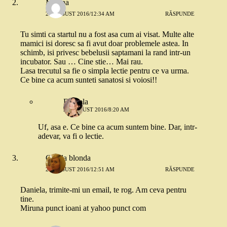
Miruna
27 AUGUST 2016/12:34 AM
RĂSPUNDE
Tu simti ca startul nu a fost asa cum ai visat. Multe alte
mamici isi doresc sa fi avut doar problemele astea. In
schimb, isi privesc bebelusii saptamani la rand intr-un
incubator. Sau … Cine stie… Mai rau.
Lasa trecutul sa fie o simpla lectie pentru ce va urma.
Ce bine ca acum sunteti sanatosi si voiosi!!
Daniela
27 AUGUST 2016/8:20 AM
Uf, asa e. Ce bine ca acum suntem bine. Dar, intr-
adevar, va fi o lectie.
Copila blonda
27 AUGUST 2016/12:51 AM
RĂSPUNDE
Daniela, trimite-mi un email, te rog. Am ceva pentru
tine.
Miruna punct ioani at yahoo punct com