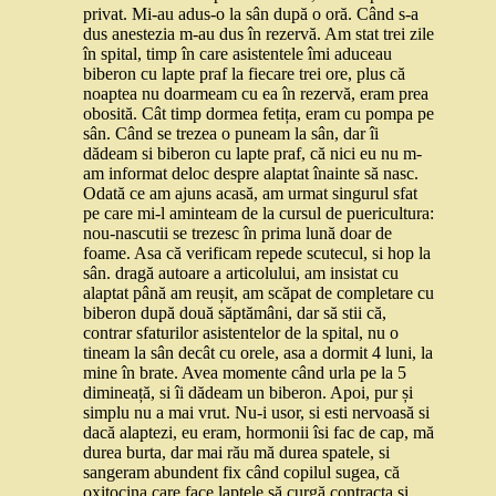
privat. Mi-au adus-o la sân după o oră. Când s-a
dus anestezia m-au dus în rezervă. Am stat trei zile
în spital, timp în care asistentele îmi aduceau
biberon cu lapte praf la fiecare trei ore, plus că
noaptea nu doarmeam cu ea în rezervă, eram prea
obosită. Cât timp dormea fetița, eram cu pompa pe
sân. Când se trezea o puneam la sân, dar îi
dădeam si biberon cu lapte praf, că nici eu nu m-
am informat deloc despre alaptat înainte să nasc.
Odată ce am ajuns acasă, am urmat singurul sfat
pe care mi-l aminteam de la cursul de puericultura:
nou-nascutii se trezesc în prima lună doar de
foame. Asa că verificam repede scutecul, si hop la
sân. dragă autoare a articolului, am insistat cu
alaptat până am reușit, am scăpat de completare cu
biberon după două săptămâni, dar să stii că,
contrar sfaturilor asistentelor de la spital, nu o
tineam la sân decât cu orele, asa a dormit 4 luni, la
mine în brate. Avea momente când urla pe la 5
dimineață, si îi dădeam un biberon. Apoi, pur și
simplu nu a mai vrut. Nu-i usor, si esti nervoasă si
dacă alaptezi, eu eram, hormonii îsi fac de cap, mă
durea burta, dar mai rău mă durea spatele, si
sangeram abundent fix când copilul sugea, că
oxitocina care face laptele să curgă contracta si