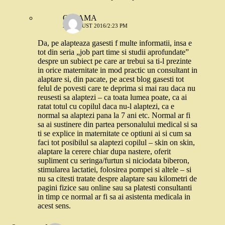
O MAMA
27 AUGUST 2016/2:23 PM
Da, pe alapteaza gasesti f multe informatii, insa e
tot din seria „job part time si studii aprofundate”
despre un subiect pe care ar trebui sa ti-l prezinte
in orice maternitate in mod practic un consultant in
alaptare si, din pacate, pe acest blog gasesti tot
felul de povesti care te deprima si mai rau daca nu
reusesti sa alaptezi – ca toata lumea poate, ca ai
ratat totul cu copilul daca nu-l alaptezi, ca e
normal sa alaptezi pana la 7 ani etc. Normal ar fi
sa ai sustinere din partea personalului medical si sa
ti se explice in maternitate ce optiuni ai si cum sa
faci tot posibilul sa alaptezi copilul – skin on skin,
alaptare la cerere chiar dupa nastere, oferit
supliment cu seringa/furtun si niciodata biberon,
stimularea lactatiei, folosirea pompei si altele – si
nu sa citesti tratate despre alaptare sau kilometri de
pagini fizice sau online sau sa platesti consultanti
in timp ce normal ar fi sa ai asistenta medicala in
acest sens.