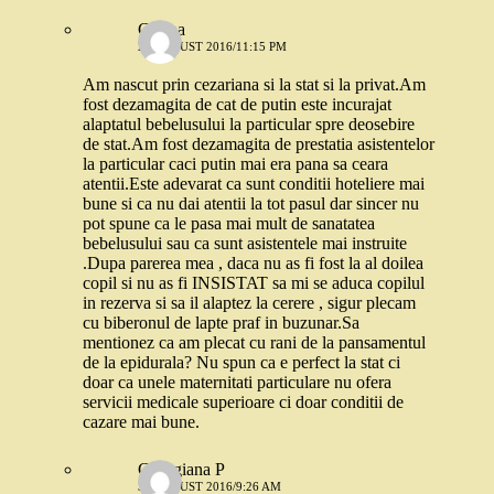
Corina
27 AUGUST 2016/11:15 PM
Am nascut prin cezariana si la stat si la privat.Am
fost dezamagita de cat de putin este incurajat
alaptatul bebelusului la particular spre deosebire
de stat.Am fost dezamagita de prestatia asistentelor
la particular caci putin mai era pana sa ceara
atentii.Este adevarat ca sunt conditii hoteliere mai
bune si ca nu dai atentii la tot pasul dar sincer nu
pot spune ca le pasa mai mult de sanatatea
bebelusului sau ca sunt asistentele mai instruite
.Dupa parerea mea , daca nu as fi fost la al doilea
copil si nu as fi INSISTAT sa mi se aduca copilul
in rezerva si sa il alaptez la cerere , sigur plecam
cu biberonul de lapte praf in buzunar.Sa
mentionez ca am plecat cu rani de la pansamentul
de la epidurala? Nu spun ca e perfect la stat ci
doar ca unele maternitati particulare nu ofera
servicii medicale superioare ci doar conditii de
cazare mai bune.
Georgiana P
31 AUGUST 2016/9:26 AM