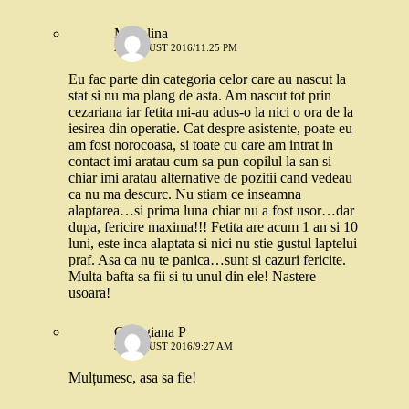
Madalina
27 AUGUST 2016/11:25 PM
Eu fac parte din categoria celor care au nascut la
stat si nu ma plang de asta. Am nascut tot prin
cezariana iar fetita mi-au adus-o la nici o ora de la
iesirea din operatie. Cat despre asistente, poate eu
am fost norocoasa, si toate cu care am intrat in
contact imi aratau cum sa pun copilul la san si
chiar imi aratau alternative de pozitii cand vedeau
ca nu ma descurc. Nu stiam ce inseamna
alaptarea…si prima luna chiar nu a fost usor…dar
dupa, fericire maxima!!! Fetita are acum 1 an si 10
luni, este inca alaptata si nici nu stie gustul laptelui
praf. Asa ca nu te panica…sunt si cazuri fericite.
Multa bafta sa fii si tu unul din ele! Nastere
usoara!
Georgiana P
31 AUGUST 2016/9:27 AM
Mulțumesc, asa sa fie!