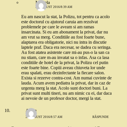
Mihaela
31 AUGUST 2016/8:39 AM
Eu am nascut la stat, la Polizu, tot pentru ca acolo
este doctorul cu ajutorul caruia am rezolvat
problemele pe care le aveam si am ramas
insarcinata. Si eu am abonament la privat, dar nu
am vrut sa merg. Conditiile au fost foarte bune,
alaptarea era obligatorie, nici nu intra in discutie
laptele praf. Daca era necesar, se dadea cu seringa.
Au fost atatea asistente care mi-au pus-o la san ca
nu stiam, care m-au invatat sa o infas. Asa ca lasa
conditiile de hotel de la privat, la Polizu cel putin
este foarte bine. Copiii aveau chiuveta lor unde
erau spalati, erau dezinfectante la fiecare salon.
Exista si rezerve contra-cost. Am numai cuvinte de
lauda. Acum avem pediatra la privat, dar in caz de
urgenta merg la stat. Acolo sunt doctori buni. La
privat sunt multi tineri, nu am nimic cu ei, dar daca
ai nevoie de un profesor doctor, mergi la stat.
Adina
27 AUGUST 2016/8:57 AM
RĂSPUNDE