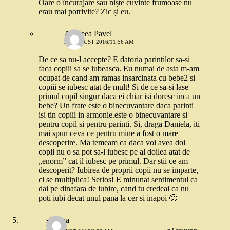
Oare o încurajare sau niște cuvinte frumoase nu
erau mai potrivite? Zic și eu.
Andreea Pavel
27 AUGUST 2016/11:56 AM
De ce sa nu-l accepte? E datoria parintilor sa-si
faca copiii sa se iubeasca. Eu numai de asta m-am
ocupat de cand am ramas insarcinata cu bebe2 si
copiii se iubesc atat de mult! Si de ce sa-si lase
primul copil singur daca ei chiar isi doresc inca un
bebe? Un frate este o binecuvantare daca parinti
isi tin copiii in armonie.este o binecuvantare si
pentru copil si pentru parinti. Si, draga Daniela, iti
mai spun ceva ce pentru mine a fost o mare
descoperire. Ma temeam ca daca voi avea doi
copii nu o sa pot sa-l iubesc pe al doilea atat de
„enorm” cat il iubesc pe primul. Dar stii ce am
descoperit? Iubirea de proprii copii nu se imparte,
ci se multiplica! Serios! E minunat sentimentul ca
dai pe dinafara de iubire, cand tu credeai ca nu
poti iubi decat unul pana la cer si inapoi 🙂
simona