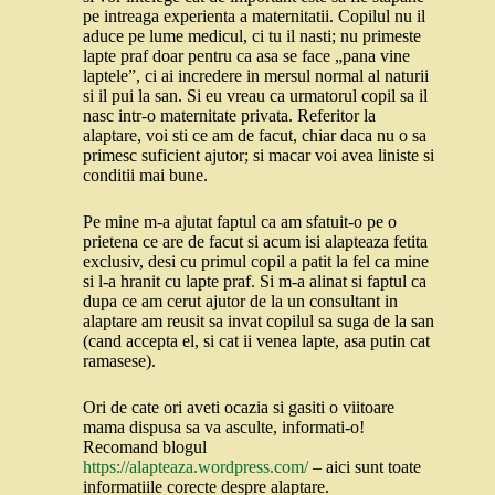
pe intreaga experienta a maternitatii. Copilul nu il
aduce pe lume medicul, ci tu il nasti; nu primeste
lapte praf doar pentru ca asa se face „pana vine
laptele”, ci ai incredere in mersul normal al naturii
si il pui la san. Si eu vreau ca urmatorul copil sa il
nasc intr-o maternitate privata. Referitor la
alaptare, voi sti ce am de facut, chiar daca nu o sa
primesc suficient ajutor; si macar voi avea liniste si
conditii mai bune.
Pe mine m-a ajutat faptul ca am sfatuit-o pe o
prietena ce are de facut si acum isi alapteaza fetita
exclusiv, desi cu primul copil a patit la fel ca mine
si l-a hranit cu lapte praf. Si m-a alinat si faptul ca
dupa ce am cerut ajutor de la un consultant in
alaptare am reusit sa invat copilul sa suga de la san
(cand accepta el, si cat ii venea lapte, asa putin cat
ramasese).
Ori de cate ori aveti ocazia si gasiti o viitoare
mama dispusa sa va asculte, informati-o!
Recomand blogul
https://alapteaza.wordpress.com/
– aici sunt toate
informatiile corecte despre alaptare.