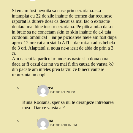
Si eu am fost nevoita sa nasc prin cezariana- s-a
intamplat cu 22 de zile inainte de termen dar recunosc
raportat la durere doar ca decat sa mai fac o extractie
dentara mai bine inca o cezariana. Pe pitica mi-a dat-o
in brate sa ne conectam skin to skin inainte de a-i taia
cordonul ombilical – iar pe picioarele mele am fost dupa
aprox 12 ore cat am stat la ATI – dar mi-au adus bebela
de 3 ori. Alaptatul si noua ne-a iesit de abia de prin a 3
zi.
Am nascut la particular unde as naste si a doua oara
daca ar fi cazul dar nu va mai fi din cauza de varsta 🙁
din pacate am inteles prea tarziu ce binecuvantare
reprezinta un copil
Andreea
27 AUGUST 2016/1:20 PM
Buna Rocsana, sper sa nu te deranjeze intrebarea
mea.. Dar ce varsta ai?
Rocsana
29 AUGUST 2016/10:02 PM