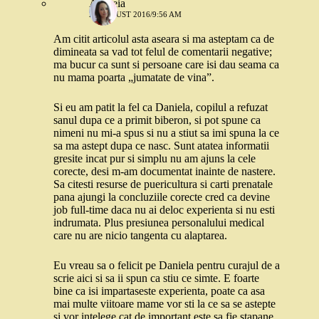
Andreia
27 AUGUST 2016/9:56 AM
Am citit articolul asta aseara si ma asteptam ca de
dimineata sa vad tot felul de comentarii negative;
ma bucur ca sunt si persoane care isi dau seama ca
nu mama poarta „jumatate de vina”.
Si eu am patit la fel ca Daniela, copilul a refuzat
sanul dupa ce a primit biberon, si pot spune ca
nimeni nu mi-a spus si nu a stiut sa imi spuna la ce
sa ma astept dupa ce nasc. Sunt atatea informatii
gresite incat pur si simplu nu am ajuns la cele
corecte, desi m-am documentat inainte de nastere.
Sa citesti resurse de puericultura si carti prenatale
pana ajungi la concluziile corecte cred ca devine
job full-time daca nu ai deloc experienta si nu esti
indrumata. Plus presiunea personalului medical
care nu are nicio tangenta cu alaptarea.
Eu vreau sa o felicit pe Daniela pentru curajul de a
scrie aici si sa ii spun ca stiu ce simte. E foarte
bine ca isi impartaseste experienta, poate ca asa
mai multe viitoare mame vor sti la ce sa se astepte
si vor intelege cat de important este sa fie stapane