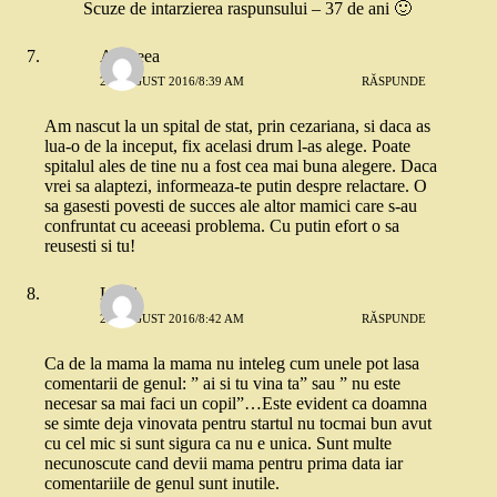
Scuze de intarzierea raspunsului – 37 de ani 🙂
Andreea
27 AUGUST 2016/8:39 AM
RĂSPUNDE
Am nascut la un spital de stat, prin cezariana, si daca as
lua-o de la inceput, fix acelasi drum l-as alege. Poate
spitalul ales de tine nu a fost cea mai buna alegere. Daca
vrei sa alaptezi, informeaza-te putin despre relactare. O
sa gasesti povesti de succes ale altor mamici care s-au
confruntat cu aceeasi problema. Cu putin efort o sa
reusesti si tu!
Lumi
27 AUGUST 2016/8:42 AM
RĂSPUNDE
Ca de la mama la mama nu inteleg cum unele pot lasa
comentarii de genul: ” ai si tu vina ta” sau ” nu este
necesar sa mai faci un copil”…Este evident ca doamna
se simte deja vinovata pentru startul nu tocmai bun avut
cu cel mic si sunt sigura ca nu e unica. Sunt multe
necunoscute cand devii mama pentru prima data iar
comentariile de genul sunt inutile.