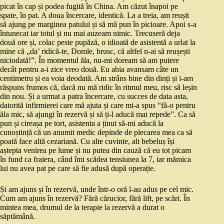
picat în cap și podea fugită în China. Am căzut înapoi pe
spate, în pat. A doua încercare, identică. La a treia, am reușit
să ajung pe marginea patului și să mă pun în picioare. Apoi s-a
întunecat iar totul și nu mai auzeam nimic. Trecuseră deja
două ore și, colac peste pupăză, o idioată de asistentă a urlat la
mine că „da’ ridică-te, Domle, brusc, că altfel n-ai să reușești
niciodată!”. În momentul ăla, nu-mi doream să am putere
decât pentru a-i zice vreo două. Eu abia avansam câte un
centimetru și ea voia deodată. Am strâns bine din dinți și i-am
răspuns frumos că, dacă nu mă ridic în ritmul meu, risc să leșin
din nou. Și a urmat a patra încercare, cu succes de data asta,
datorită infirmierei care mă ajuta și care mi-a spus “fă-o pentru
ăla mic, să ajungi în rezervă și să ți-l aducă mai repede”. Ca să
pun și cireașa pe tort, asistenta a ținut să-mi aducă la
cunoștință că un anumit medic depinde de plecarea mea ca să
poată face altă cezariană. Cu alte cuvinte, alt bebeluș își
aștepta venirea pe lume și nu putea din cauză că eu tot picam
în fund ca fraiera, când îmi scădea tensiunea la 7, iar mămica
lui nu avea pat pe care să fie adusă după operație.
Și am ajuns și în rezervă, unde într-o oră l-au adus pe cel mic.
Cum am ajuns în rezervă? Fără cărucior, fără lift, pe scări. În
mintea mea, drumul de la terapie la rezervă a durat o
săptămână.