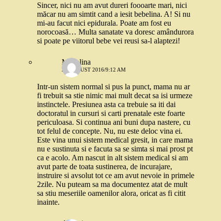
Sincer, nici nu am avut dureri foooarte mari, nici
măcar nu am simtit cand a iesit bebelina. A! Si nu
mi-au facut nici epidurala. Poate am fost eu
norocoasă… Multa sanatate va doresc amândurora
si poate pe viitorul bebe vei reusi sa-l alaptezi!
Madalina
27 AUGUST 2016/9:12 AM
Intr-un sistem normal si pus la punct, mama nu ar
fi trebuit sa stie nimic mai mult decat sa isi urmeze
instinctele. Presiunea asta ca trebuie sa iti dai
doctoratul in cursuri si carti prenatale este foarte
periculoasa. Si continua ani buni dupa nastere, cu
tot felul de concepte. Nu, nu este deloc vina ei.
Este vina unui sistem medical gresit, in care mama
nu e sustinuta si e facuta sa se simta si mai prost pt
ca e acolo. Am nascut in alt sistem medical si am
avut parte de toata sustinerea, de incurajare,
instruire si avsolut tot ce am avut nevoie in primele
2zile. Nu puteam sa ma documentez atat de mult
sa stiu meseriile oamenilor alora, oricat as fi citit
inainte.