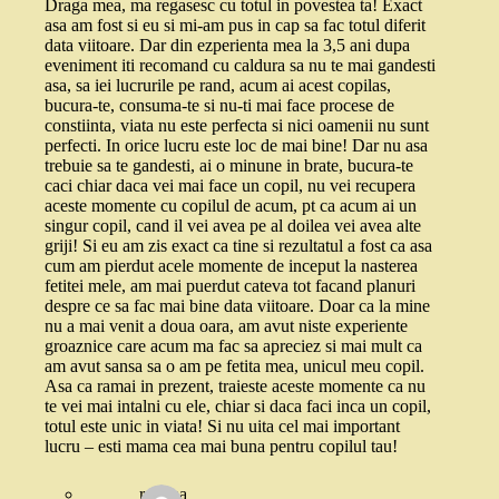
Draga mea, ma regasesc cu totul in povestea ta! Exact
asa am fost si eu si mi-am pus in cap sa fac totul diferit
data viitoare. Dar din ezperienta mea la 3,5 ani dupa
eveniment iti recomand cu caldura sa nu te mai gandesti
asa, sa iei lucrurile pe rand, acum ai acest copilas,
bucura-te, consuma-te si nu-ti mai face procese de
constiinta, viata nu este perfecta si nici oamenii nu sunt
perfecti. In orice lucru este loc de mai bine! Dar nu asa
trebuie sa te gandesti, ai o minune in brate, bucura-te
caci chiar daca vei mai face un copil, nu vei recupera
aceste momente cu copilul de acum, pt ca acum ai un
singur copil, cand il vei avea pe al doilea vei avea alte
griji! Si eu am zis exact ca tine si rezultatul a fost ca asa
cum am pierdut acele momente de inceput la nasterea
fetitei mele, am mai puerdut cateva tot facand planuri
despre ce sa fac mai bine data viitoare. Doar ca la mine
nu a mai venit a doua oara, am avut niste experiente
groaznice care acum ma fac sa apreciez si mai mult ca
am avut sansa sa o am pe fetita mea, unicul meu copil.
Asa ca ramai in prezent, traieste aceste momente ca nu
te vei mai intalni cu ele, chiar si daca faci inca un copil,
totul este unic in viata! Si nu uita cel mai important
lucru – esti mama cea mai buna pentru copilul tau!
roxana