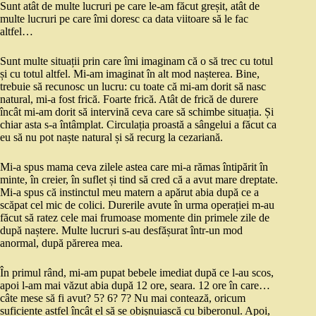
Sunt atât de multe lucruri pe care le-am făcut greșit, atât de
multe lucruri pe care îmi doresc ca data viitoare să le fac
altfel…
Sunt multe situații prin care îmi imaginam că o să trec cu totul
și cu totul altfel. Mi-am imaginat în alt mod nașterea. Bine,
trebuie să recunosc un lucru: cu toate că mi-am dorit să nasc
natural, mi-a fost frică. Foarte frică. Atât de frică de durere
încât mi-am dorit să intervină ceva care să schimbe situația. Și
chiar asta s-a întâmplat. Circulația proastă a sângelui a făcut ca
eu să nu pot naște natural și să recurg la cezariană.
Mi-a spus mama ceva zilele astea care mi-a rămas întipărit în
minte, în creier, în suflet și tind să cred că a avut mare dreptate.
Mi-a spus că instinctul meu matern a apărut abia după ce a
scăpat cel mic de colici. Durerile avute în urma operației m-au
făcut să ratez cele mai frumoase momente din primele zile de
după naștere. Multe lucruri s-au desfășurat într-un mod
anormal, după părerea mea.
În primul rând, mi-am pupat bebele imediat după ce l-au scos,
apoi l-am mai văzut abia după 12 ore, seara. 12 ore în care…
câte mese să fi avut? 5? 6? 7? Nu mai contează, oricum
suficiente astfel încât el să se obișnuiască cu biberonul. Apoi,