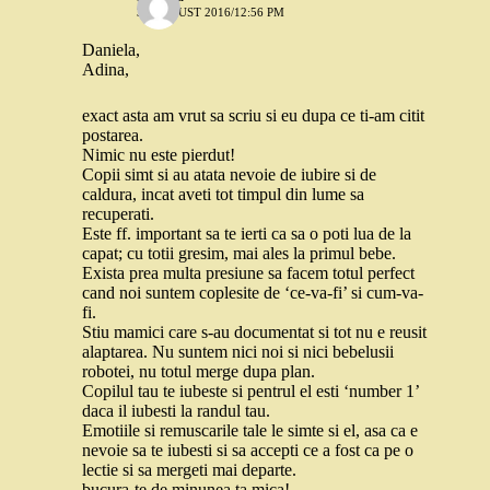
30 AUGUST 2016/12:56 PM
Daniela,
Adina,
exact asta am vrut sa scriu si eu dupa ce ti-am citit
postarea.
Nimic nu este pierdut!
Copii simt si au atata nevoie de iubire si de
caldura, incat aveti tot timpul din lume sa
recuperati.
Este ff. important sa te ierti ca sa o poti lua de la
capat; cu totii gresim, mai ales la primul bebe.
Exista prea multa presiune sa facem totul perfect
cand noi suntem coplesite de ‘ce-va-fi’ si cum-va-
fi.
Stiu mamici care s-au documentat si tot nu e reusit
alaptarea. Nu suntem nici noi si nici bebelusii
robotei, nu totul merge dupa plan.
Copilul tau te iubeste si pentrul el esti ‘number 1’
daca il iubesti la randul tau.
Emotiile si remuscarile tale le simte si el, asa ca e
nevoie sa te iubesti si sa accepti ce a fost ca pe o
lectie si sa mergeti mai departe.
bucura-te de minunea ta mica!