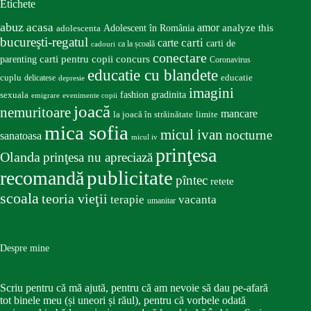
Etichete
abuz
acasa
amor
Adolescent în România
analyze this
adolescenta
bucureşti-regatul
carte
carti
carti de
ca la școală
cadouri
conectare
carti pentru copii
concurs
parenting
Coronavirus
educatie cu blandete
educatie
cuplu
delicatese
depresie
imagini
fashion
gradinita
sexuala
emigrare
evenimente copii
joacă
nemuritoare
mancare
la joacă în străinătate
limite
mica sofia
micul ivan
nocturne
sanatoasa
micul iv
prinţesa
Olanda
prinţesa nu apreciază
publicitate
recomandă
pîntec
retete
scoala
teoria vieţii
terapie
vacanta
umanitar
Despre mine
Scriu pentru că mă ajută, pentru că am nevoie să dau pe-afară
tot binele meu (și uneori și răul), pentru că vorbele odată