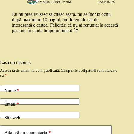
8 SEPTEMBRIE 2016/8:26 AM
RĂSPUNDE
Eu nu prea reușesc să citesc seara, mi se închid ochii
după maximum 10 pagini, indiferent de cât de
interesantă e cartea. Felicitări că nu ai renunțat la această
pasiune în ciuda timpului limitat 🙂
Lasă un răspuns
Adresa ta de email nu va fi publicată.
Câmpurile obligatorii sunt marcate
cu
*
Nume
*
Email
*
Site web
Adaugă un comentariu
*