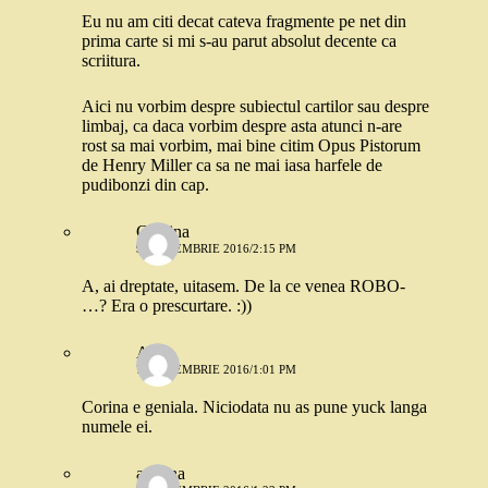
Eu nu am citi decat cateva fragmente pe net din
prima carte si mi s-au parut absolut decente ca
scriitura.
Aici nu vorbim despre subiectul cartilor sau despre
limbaj, ca daca vorbim despre asta atunci n-are
rost sa mai vorbim, mai bine citim Opus Pistorum
de Henry Miller ca sa ne mai iasa harfele de
pudibonzi din cap.
Cristina
9 SEPTEMBRIE 2016/2:15 PM
A, ai dreptate, uitasem. De la ce venea ROBO-
…? Era o prescurtare. :))
Alina
7 SEPTEMBRIE 2016/1:01 PM
Corina e geniala. Niciodata nu as pune yuck langa
numele ei.
adnana