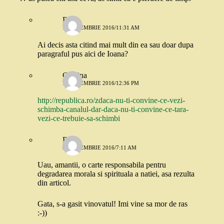
Rox
7 SEPTEMBRIE 2016/11:31 AM
Ai decis asta citind mai mult din ea sau doar dupa
paragraful pus aici de Ioana?
Cristina
7 SEPTEMBRIE 2016/12:36 PM
http://republica.ro/zdaca-nu-ti-convine-ce-vezi-
schimba-canalul-dar-daca-nu-ti-convine-ce-tara-
vezi-ce-trebuie-sa-schimbi
Robo
9 SEPTEMBRIE 2016/7:11 AM
Uau, amantii, o carte responsabila pentru
degradarea morala si spirituala a natiei, asa rezulta
din articol.
Gata, s-a gasit vinovatul! Imi vine sa mor de ras
:-))