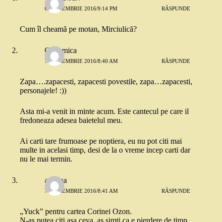
6 SEPTEMBRIE 2016/9:14 PM
RĂSPUNDE
Cum îl cheamă pe motan, Mirciulică?
O mamica
7 SEPTEMBRIE 2016/8:40 AM
RĂSPUNDE
Zapa….zapacesti, zapacesti povestile, zapa…zapacesti,
personajele! :))
Asta mi-a venit in minte acum. Este cantecul pe care il
fredoneaza adesea baietelul meu.
Ai carti tare frumoase pe noptiera, eu nu pot citi mai
multe in acelasi timp, desi de la o vreme incep carti dar
nu le mai termin.
adnana
7 SEPTEMBRIE 2016/8:41 AM
RĂSPUNDE
„Yuck” pentru cartea Corinei Ozon.
N-as putea citi asa ceva, as simti ca e pierdere de timp.