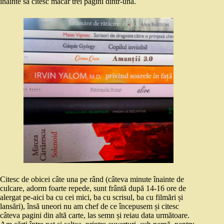
înainte să citesc măcar trei pagini dintr-una.
Citesc de obicei câte una pe rând (câteva minute înainte de
culcare, adorm foarte repede, sunt frântă după 14-16 ore de
alergat pe-aici ba cu cei mici, ba cu scrisul, ba cu filmări și
lansări), însă uneori nu am chef de ce începusem și citesc
câteva pagini din altă carte, las semn și reiau data următoare.