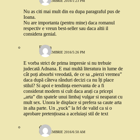
7 SEPTEMBRIE 2016/1:23 PM
Nu as citi mai mult din ea dupa paragraful pus de
Ioana.
Nu are importanta (pentru mine) daca romanul
respectiv e vreun best-seller sau daca altii il
considera genial.
Eliana
7 SEPTEMBRIE 2016/5:26 PM
E vorba strict de prima impresie si nu trebuie
judecată Adnana. E mai multă literatura in lume de
cât poți absorbi vreodată, de ce sa „pierzi vremea”
daca după câteva rânduri decizi ca nu îți place
stilul? Si apoi e tendința enervanta de a fi
considerat modern si cult daca arați ca pricepi
„arta” din spatele unui limbaj vulgar si neaparat cu
mult sex. Unora le displace si prefera sa caute arta
in alta parte. Un „yuck” la fel de valid ca si o
aprobare pretențioasa a aceluiași stil de text
d
9 SEPTEMBRIE 2016/6:50 AM