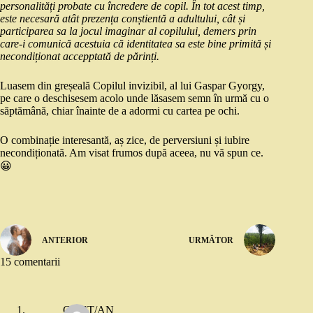
personalități probate cu încredere de copil. În tot acest timp,
este necesară atât prezența conștientă a adultului, cât și
participarea sa la jocul imaginar al copilului, demers prin
care-i comunică acestuia că identitatea sa este bine primită și
necondiționat accepptată de părinți.
Luasem din greșeală Copilul invizibil, al lui Gaspar Gyorgy,
pe care o deschisesem acolo unde lăsasem semn în urmă cu o
săptămână, chiar înainte de a adormi cu cartea pe ochi.
O combinație interesantă, aș zice, de perversiuni și iubire
necondiționată. Am visat frumos după aceea, nu vă spun ce.
😀
ANTERIOR
URMĂTOR
15 comentarii
CR/ST/AN