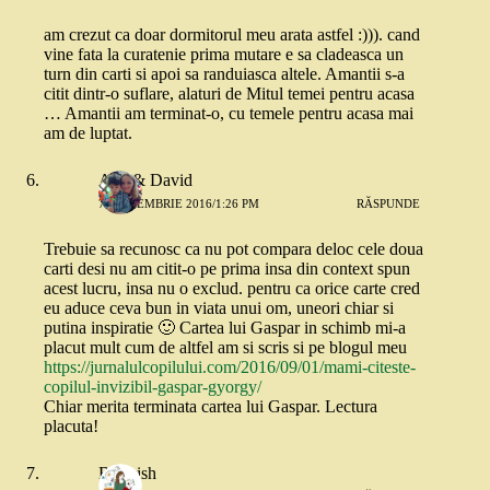
am crezut ca doar dormitorul meu arata astfel :))). cand
vine fata la curatenie prima mutare e sa cladeasca un
turn din carti si apoi sa randuiasca altele. Amantii s-a
citit dintr-o suflare, alaturi de Mitul temei pentru acasa
… Amantii am terminat-o, cu temele pentru acasa mai
am de luptat.
Ana & David
7 SEPTEMBRIE 2016/1:26 PM
RĂSPUNDE
Trebuie sa recunosc ca nu pot compara deloc cele doua
carti desi nu am citit-o pe prima insa din context spun
acest lucru, insa nu o exclud. pentru ca orice carte cred
eu aduce ceva bun in viata unui om, uneori chiar si
putina inspiratie 🙂 Cartea lui Gaspar in schimb mi-a
placut mult cum de altfel am si scris si pe blogul meu
https://jurnalulcopilului.com/2016/09/01/mami-citeste-
copilul-invizibil-gaspar-gyorgy/
Chiar merita terminata cartea lui Gaspar. Lectura
placuta!
Bookish