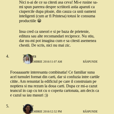
Nici n-ai de ce sa citesti asa ceva! Mi-e rusine sa-
mi spun parerea despre scriitorii astia aparuti ca
ciupercile dupa ploaie, din cauza ca unii oameni
inteligenti (cum ar fi Printesa) totusi le consuma
productiile 😀
Insa cred ca uneori e si pe baza de prietenie,
editura sau alte recomandari reciproce. Nu stiu,
dar nu-mi pot imagina cum e sa citesti asemenea
chestii. De scris, nici nu mai zic.
Teodora
7 SEPTEMBRIE 2016/11:07 AM
RĂSPUNDE
Fooaaaaarte interesanta combinatia! Ce familiar suna
acel turnulet format din carti, dar si confuzia intre cartile
citite. Am renuntat la edificiul pe care il construiam pe
noptiera si ma rezum la doua carti. Dupa ce mi-a cazut
teancul in cap cu tot cu o coperta cartonata, am decis ca
e cazul sa iau masuri :))
vavaly
7 SEPTEMBRIE 2016/12:52 PM
RĂSPUNDE