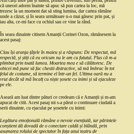
Am cărți între pat și saltea, printre cuverturi, sub pernă, pentru
că uneori adorm înainte să apuc să pun cartea la loc, mă
trezesc la un moment dat să sting lumina, dar cartea rămâne
unde a căzut, și în seara următoare n-o mai găsesc prin pat, și
iau alta, ce-mi face cu ochiul sau ce vine la rând.
În seara dinainte citisem Amanții Corinei Ozon, rămăsesem la
acest pasaj:
Clau își aranja țâțele în maieu și a răspuns: De respectat, mă
respectă, și știți că eu oricum nu le am cu fututul. Plus că m-a
plimbat prin toată lumea. Moartea mea e să călătoresc. De
obicei mă pune să fac chestii distractive, să mă îmbrac în tot
felul de costume, să termine el într-un fel. Ultima oară nu a
vrut decât să mă încalț cu niște șosete cu inimi și să ejaculeze
pe ele.
Aseară am luat dintre pături ce credeam că e Amanții și m-am
apucat de citit. Acest pasaj mi s-a părut o continuare ciudată a
serii dinainte, cu ejaculat pe șosetele cu inimi:
Legătura emoțională rămâne o nevoie esențială, iar părintele
conștient dă dovadă de o conectare caldă și blândă, prin
asumarea rolului de spectator în fața unui teatru de