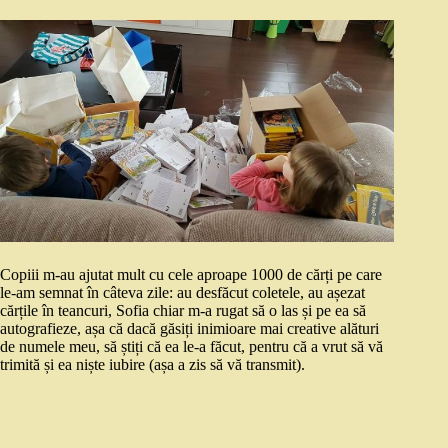
Copiii m-au ajutat mult cu cele aproape 1000 de cărți pe care
le-am semnat în câteva zile: au desfăcut coletele, au așezat
cărțile în teancuri, Sofia chiar m-a rugat să o las și pe ea să
autografieze, așa că dacă găsiți inimioare mai creative alături
de numele meu, să știți că ea le-a făcut, pentru că a vrut să vă
trimită și ea niște iubire (așa a zis să vă transmit).