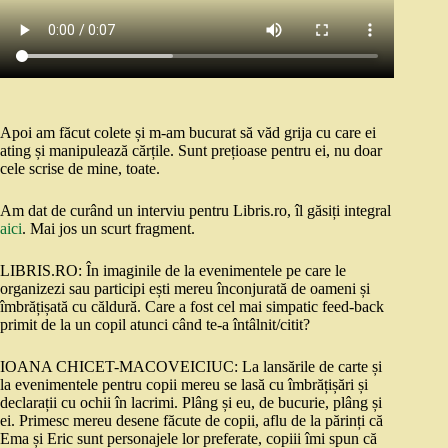
Apoi am făcut colete și m-am bucurat să văd grija cu care ei
ating și manipulează cărțile. Sunt prețioase pentru ei, nu doar
cele scrise de mine, toate.
Am dat de curând un interviu pentru Libris.ro, îl găsiți integral
aici
. Mai jos un scurt fragment.
LIBRIS.RO: În imaginile de la evenimentele pe care le
organizezi sau participi ești mereu înconjurată de oameni și
îmbrățișată cu căldură. Care a fost cel mai simpatic feed-back
primit de la un copil atunci când te-a întâlnit/citit?
IOANA CHICET-MACOVEICIUC: La lansările de carte și
la evenimentele pentru copii mereu se lasă cu îmbrățișări și
declarații cu ochii în lacrimi. Plâng și eu, de bucurie, plâng și
ei. Primesc mereu desene făcute de copii, aflu de la părinți că
Ema și Eric sunt personajele lor preferate, copiii îmi spun că