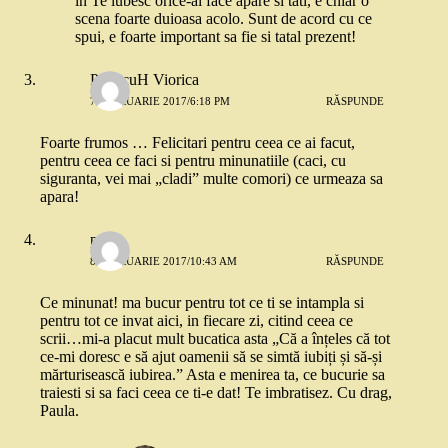
in Te iubesc orice-ai face apare si tati, e chiar o
scena foarte duioasa acolo. Sunt de acord cu ce
spui, e foarte important sa fie si tatal prezent!
PicincuH Viorica
7 FEBRUARIE 2017/6:18 PM
RĂSPUNDE
Foarte frumos … Felicitari pentru ceea ce ai facut,
pentru ceea ce faci si pentru minunatiile (caci, cu
siguranta, vei mai „cladi” multe comori) ce urmeaza sa
apara!
paula
8 FEBRUARIE 2017/10:43 AM
RĂSPUNDE
Ce minunat! ma bucur pentru tot ce ti se intampla si
pentru tot ce invat aici, in fiecare zi, citind ceea ce
scrii…mi-a placut mult bucatica asta „Că a înțeles că tot
ce-mi doresc e să ajut oamenii să se simtă iubiți și să-și
mărturisească iubirea.” Asta e menirea ta, ce bucurie sa
traiesti si sa faci ceea ce ti-e dat! Te imbratisez. Cu drag,
Paula.