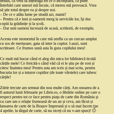
detalii, că vrea să înțeleagă tot ce o înconjoară, că pune
întrebări care uneori mă încuie, că mereu mă provoacă. Vrea
să știe totul despre ea și despre noi.
– De ce e atâta lume pe stradă azi, mami?
– Pentru că e luni și oamenii merg la serviciile lor, își duc
copiii la grădinițe și la școli.
– Dar unii oameni lucrează de acasă, scriitorii, de exemplu.
Acesta este momentul în care mă umflu ca un curcan umplut
cu sos de merișoare, gata să intre la cuptor. I-auzi, sunt
scriitoare. Ce frumos sună asta în gura copilului meu!
Ce mult mă bucur când ei aleg din mica lor bibliotecă ticsită
cărțile mele! Ce fericită-s când văd că ei le știu pe de rost și
citesc înaintea mea! Pentru asta am scris și mai scriu, pentru
bucuria lor și a tuturor copiilor (de toate vârstele) care iubesc
cărțile!
Zilele trecute am semnat din nou multe cărți. Am onoarea de a
fi autorul lunii februarie pe Libris.ro, o librărie online pe care o
respect pentru tot ce face pentru piața de carte din România și
cu care am o relație frumoasă de un an și ceva, am făcut și
lansarea de carte de la Brașov împreună și o să mai facem (pe
4 aprilie, la târgul de carte, să nu ziceți că nu v-am spus)! 🙂