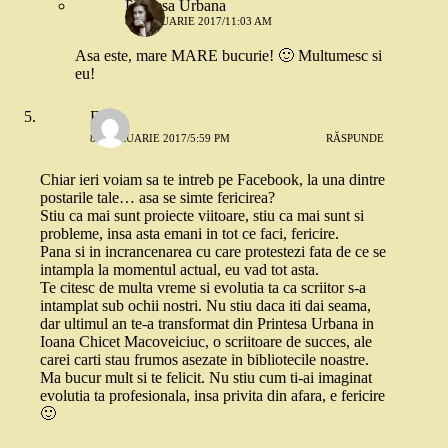
Printesa Urbana
8 FEBRUARIE 2017/11:03 AM
Asa este, mare MARE bucurie! 🙂 Multumesc si
eu!
Elena
8 FEBRUARIE 2017/5:59 PM
RĂSPUNDE
Chiar ieri voiam sa te intreb pe Facebook, la una dintre
postarile tale… asa se simte fericirea?
Stiu ca mai sunt proiecte viitoare, stiu ca mai sunt si
probleme, insa asta emani in tot ce faci, fericire.
Pana si in incrancenarea cu care protestezi fata de ce se
intampla la momentul actual, eu vad tot asta.
Te citesc de multa vreme si evolutia ta ca scriitor s-a
intamplat sub ochii nostri. Nu stiu daca iti dai seama,
dar ultimul an te-a transformat din Printesa Urbana in
Ioana Chicet Macoveiciuc, o scriitoare de succes, ale
carei carti stau frumos asezate in bibliotecile noastre.
Ma bucur mult si te felicit. Nu stiu cum ti-ai imaginat
evolutia ta profesionala, insa privita din afara, e fericire
🙂