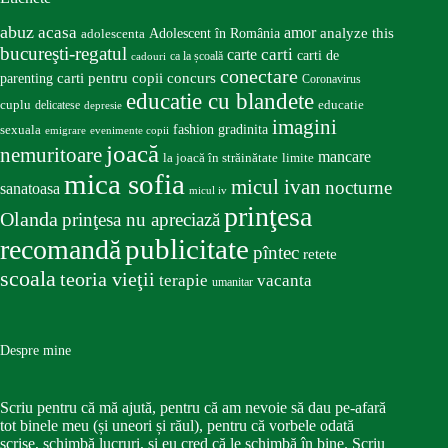
abuz
acasa
amor
Adolescent în România
analyze this
adolescenta
bucureşti-regatul
carte
carti
carti de
ca la școală
cadouri
conectare
carti pentru copii
concurs
parenting
Coronavirus
educatie cu blandete
educatie
cuplu
delicatese
depresie
imagini
fashion
gradinita
sexuala
emigrare
evenimente copii
joacă
nemuritoare
mancare
la joacă în străinătate
limite
mica sofia
micul ivan
nocturne
sanatoasa
micul iv
prinţesa
Olanda
prinţesa nu apreciază
publicitate
recomandă
pîntec
retete
scoala
teoria vieţii
terapie
vacanta
umanitar
Despre mine
Scriu pentru că mă ajută, pentru că am nevoie să dau pe-afară
tot binele meu (și uneori și răul), pentru că vorbele odată
scrise, schimbă lucruri, și eu cred că le schimbă în bine. Scriu