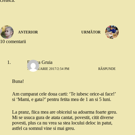
crească.
ANTERIOR
URMĂTOR
10 comentarii
Bianca Gruia
7 FEBRUARIE 2017/2:54 PM
RĂSPUNDE
Buna!
Am cumparat cele doua carti: ‘Te iubesc orice-ai face!’
si ‘Mami, e gata?’ pentru fetita mea de 1 an si 5 luni.
La pranz, fiica mea are obiceiul sa adoarma foarte greu.
Mi se usuca gura de atata cantat, povestit, citit diverse
povesti, plus ca nu vrea sa stea locului deloc in patut,
astfel ca somnul vine si mai greu.