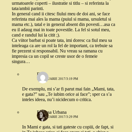
urmatoarele coperti – ilustratie si titlu – si referinta la
tata/ambii parinti.
In general cand ii citesc fiului meu de doi ani, se face
referinta mai ales la mama (puiul si mama, ursuletul si
mama etc.), tatal e in general absent din povesti…asa ca
eu il adaug mai in toate povestile. La fel si sotul meu,
cand e randul lui la citit ;).
Ca viitor barbat si poate tata, imi doresc ca fiul meu sa
inteleaga ca are un rol la fel de important, ca trebuie sa
fie prezent si responsabil. Nu vreau sa ramana cu
impresia ca un copil se creste usor de o femeie
singura…
Elsa
7 FEBRUARIE 2017/3:19 PM
De exemplu, mi s’ar fi parut mai fain „Mami, tata,
e gata?” sau „Te iubim orice ai face”; sper ca s’a
inteles ideea, nu’i nicidecum o critica.
Printesa Urbana
7 FEBRUARIE 2017/3:29 PM
In Mami e gata, si tati gateste cu copiii, de fapt, si