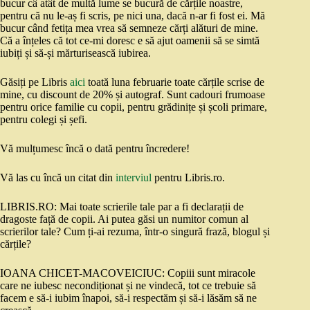
bucur câ atât de multă lume se bucură de cărțile noastre,
pentru că nu le-aș fi scris, pe nici una, dacă n-ar fi fost ei. Mă
bucur când fetița mea vrea să semneze cărți alături de mine.
Că a înțeles că tot ce-mi doresc e să ajut oamenii să se simtă
iubiți și să-și mărturisească iubirea.
Găsiți pe Libris
aici
toată luna februarie toate cărțile scrise de
mine, cu discount de 20% și autograf. Sunt cadouri frumoase
pentru orice familie cu copii, pentru grădinițe și școli primare,
pentru colegi și șefi.
Vă mulțumesc încă o dată pentru încredere!
Vă las cu încă un citat din
interviul
pentru Libris.ro.
LIBRIS.RO: Mai toate scrierile tale par a fi declarații de
dragoste față de copii. Ai putea găsi un numitor comun al
scrierilor tale? Cum ți-ai rezuma, într-o singură frază, blogul și
cărțile?
IOANA CHICET-MACOVEICIUC: Copiii sunt miracole
care ne iubesc necondiționat și ne vindecă, tot ce trebuie să
facem e să-i iubim înapoi, să-i respectăm și să-i lăsăm să ne