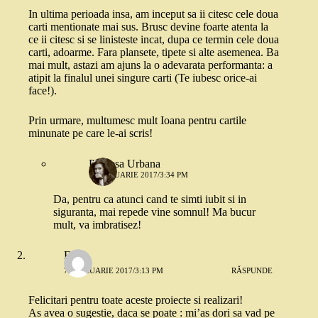
In ultima perioada insa, am inceput sa ii citesc cele doua
carti mentionate mai sus. Brusc devine foarte atenta la
ce ii citesc si se linisteste incat, dupa ce termin cele doua
carti, adoarme. Fara plansete, tipete si alte asemenea. Ba
mai mult, astazi am ajuns la o adevarata performanta: a
atipit la finalul unei singure carti (Te iubesc orice-ai
face!).
Prin urmare, multumesc mult Ioana pentru cartile
minunate pe care le-ai scris!
Printesa Urbana
7 FEBRUARIE 2017/3:34 PM
Da, pentru ca atunci cand te simti iubit si in
siguranta, mai repede vine somnul! Ma bucur
mult, va imbratisez!
Elsa
7 FEBRUARIE 2017/3:13 PM
RĂSPUNDE
Felicitari pentru toate aceste proiecte si realizari!
As avea o sugestie, daca se poate : mi’as dori sa vad pe