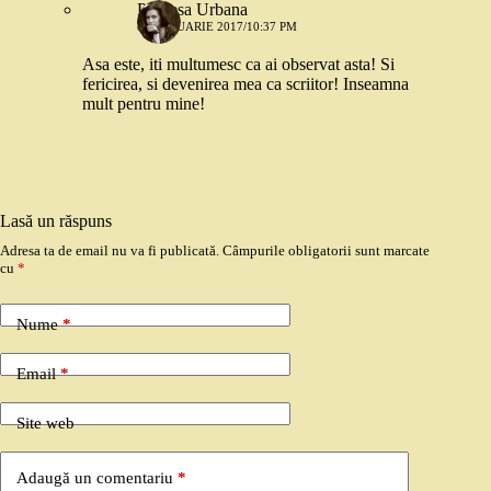
Printesa Urbana
8 FEBRUARIE 2017/10:37 PM
Asa este, iti multumesc ca ai observat asta! Si
fericirea, si devenirea mea ca scriitor! Inseamna
mult pentru mine!
Lasă un răspuns
Adresa ta de email nu va fi publicată.
Câmpurile obligatorii sunt marcate
cu
*
Nume
*
Email
*
Site web
Adaugă un comentariu
*