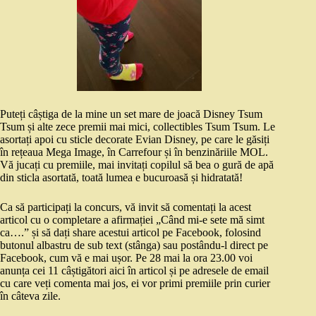
Puteți câștiga de la mine un set mare de joacă Disney Tsum
Tsum și alte zece premii mai mici, collectibles Tsum Tsum. Le
asortați apoi cu sticle decorate Evian Disney, pe care le găsiți
în rețeaua Mega Image, în Carrefour și în benzinăriile MOL.
Vă jucați cu premiile, mai invitați copilul să bea o gură de apă
din sticla asortată, toată lumea e bucuroasă și hidratată!
Ca să participați la concurs, vă invit să comentați la acest
articol cu o completare a afirmației „Când mi-e sete mă simt
ca….” și să dați share acestui articol pe Facebook, folosind
butonul albastru de sub text (stânga) sau postându-l direct pe
Facebook, cum vă e mai ușor. Pe 28 mai la ora 23.00 voi
anunța cei 11 câștigători aici în articol și pe adresele de email
cu care veți comenta mai jos, ei vor primi premiile prin curier
în câteva zile.