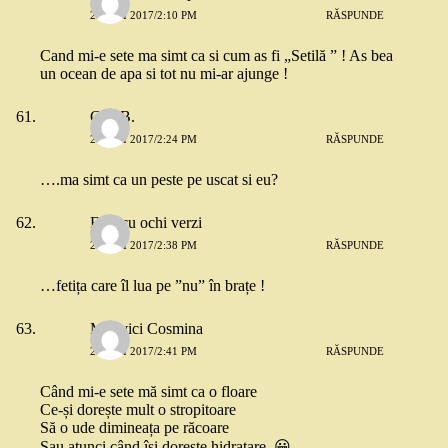
26 MAI 2017/2:10 PM
RĂSPUNDE
Cand mi-e sete ma simt ca si cum as fi „Setilă ” ! As bea
un ocean de apa si tot nu mi-ar ajunge !
Cris B.
26 MAI 2017/2:24 PM
RĂSPUNDE
….ma simt ca un peste pe uscat si eu?
Fata cu ochi verzi
26 MAI 2017/2:38 PM
RĂSPUNDE
…fetița care îl lua pe ”nu” în brațe !
Milovici Cosmina
26 MAI 2017/2:41 PM
RĂSPUNDE
Când mi-e sete mă simt ca o floare
Ce-și dorește mult o stropitoare
Să o ude dimineața pe răcoare
Sau atunci când își dorește hidratare. 😀