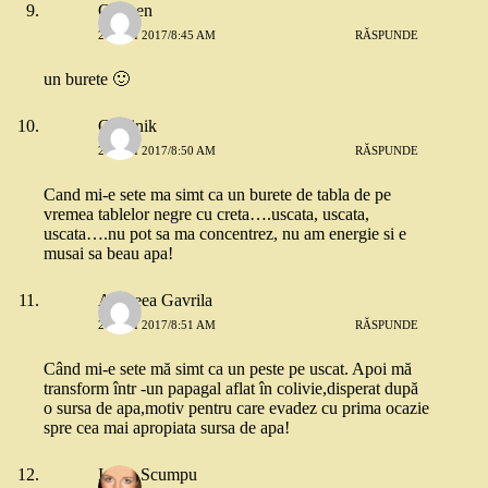
Carmen
26 MAI 2017/8:45 AM
RĂSPUNDE
un burete 🙂
Cristinik
26 MAI 2017/8:50 AM
RĂSPUNDE
Cand mi-e sete ma simt ca un burete de tabla de pe
vremea tablelor negre cu creta….uscata, uscata,
uscata….nu pot sa ma concentrez, nu am energie si e
musai sa beau apa!
Andreea Gavrila
26 MAI 2017/8:51 AM
RĂSPUNDE
Când mi-e sete mă simt ca un peste pe uscat. Apoi mă
transform într -un papagal aflat în colivie,disperat după
o sursa de apa,motiv pentru care evadez cu prima ocazie
spre cea mai apropiata sursa de apa!
Ioana Scumpu