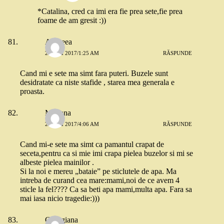
*Catalina, cred ca imi era fie prea sete,fie prea
foame de am gresit :))
Andreea
27 MAI 2017/1:25 AM
RĂSPUNDE
Cand mi e sete ma simt fara puteri. Buzele sunt
desidratate ca niste stafide , starea mea generala e
proasta.
Mariana
27 MAI 2017/4:06 AM
RĂSPUNDE
Cand mi-e sete ma simt ca pamantul crapat de
seceta,pentru ca si mie imi crapa pielea buzelor si mi se
albeste pielea mainilor .
Si la noi e mereu „bataie” pe sticlutele de apa. Ma
intreba de curand cea mare:mami,noi de ce avem 4
sticle la fel???? Ca sa beti apa mami,multa apa. Fara sa
mai iasa nicio tragedie:)))
Georgiana