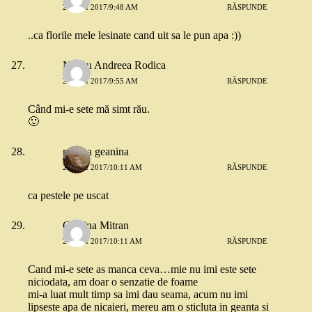
26 MAI 2017/9:48 AM
RĂSPUNDE
..ca florile mele lesinate cand uit sa le pun apa :))
Neagu Andreea Rodica
26 MAI 2017/9:55 AM
RĂSPUNDE
Când mi-e sete mă simt rău.
🙂
negrea geanina
26 MAI 2017/10:11 AM
RĂSPUNDE
ca pestele pe uscat
Cristina Mitran
26 MAI 2017/10:11 AM
RĂSPUNDE
Cand mi-e sete as manca ceva…mie nu imi este sete
niciodata, am doar o senzatie de foame
mi-a luat mult timp sa imi dau seama, acum nu imi
lipseste apa de nicaieri, mereu am o sticluta in geanta si