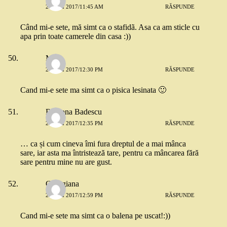
26 MAI 2017/11:45 AM
RĂSPUNDE
Când mi-e sete, mă simt ca o stafidã. Asa ca am sticle cu
apa prin toate camerele din casa :))
Mira
26 MAI 2017/12:30 PM
RĂSPUNDE
Cand mi-e sete ma simt ca o pisica lesinata 🙂
Ramona Badescu
26 MAI 2017/12:35 PM
RĂSPUNDE
… ca și cum cineva îmi fura dreptul de a mai mânca
sare, iar asta ma întristează tare, pentru ca mâncarea fără
sare pentru mine nu are gust.
Georgiana
26 MAI 2017/12:59 PM
RĂSPUNDE
Cand mi-e sete ma simt ca o balena pe uscat!:))