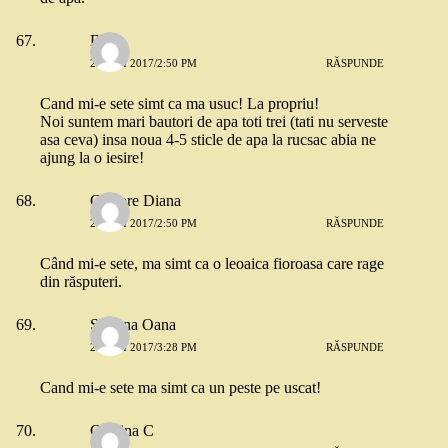
DV
26 MAI 2017/2:50 PM
RĂSPUNDE
Cand mi-e sete simt ca ma usuc! La propriu!
Noi suntem mari bautori de apa toti trei (tati nu serveste
asa ceva) insa noua 4-5 sticle de apa la rucsac abia ne
ajung la o iesire!
Grigore Diana
26 MAI 2017/2:50 PM
RĂSPUNDE
Când mi-e sete, ma simt ca o leoaica fioroasa care rage
din răsputeri.
Simona Oana
26 MAI 2017/3:28 PM
RĂSPUNDE
Cand mi-e sete ma simt ca un peste pe uscat!
Cristina C