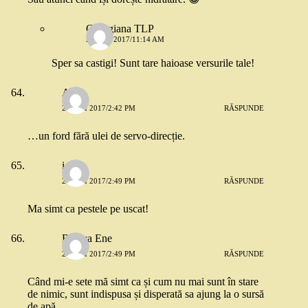
Georgiana TLP
27 MAI 2017/11:14 AM
Sper sa castigi! Sunt tare haioase versurile tale!
Alin
26 MAI 2017/2:42 PM
RĂSPUNDE
…un ford fără ulei de servo-direcție.
ioana
26 MAI 2017/2:49 PM
RĂSPUNDE
Ma simt ca pestele pe uscat!
Raluca Ene
26 MAI 2017/2:49 PM
RĂSPUNDE
Când mi-e sete mă simt ca și cum nu mai sunt în stare
de nimic, sunt indispusa și disperată sa ajung la o sursă
de apă.