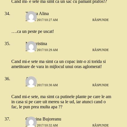
Cand mi- e sete ma simt ca un sac cu pamant prafos!?
Tanasa Alina
26 MAI 2017/10:27 AM
RĂSPUNDE
….ca un peste pe uscat!
Nita cristina
26 MAI 2017/10:29 AM
RĂSPUNDE
Cand mi-e sete ma simt ca un copac intr-o zi torida si
ametitoare de vara in mijlocul unui oras aglomerat!
Anca
26 MAI 2017/10:30 AM
RĂSPUNDE
Cand mi-e sete, ma simt ca putinele plante pe care le am
in casa si pe care uit mereu sa le ud, iar atunci cand o
fac, le pun prea multa apa ??
Cosmina Bujoreanu
26 MAI 2017/10:32 AM
RĂSPUNDE