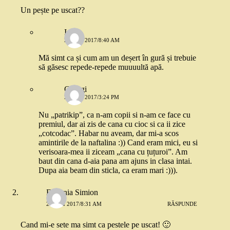
Un pește pe uscat??
Irina
26 MAI 2017/8:40 AM
Mă simt ca și cum am un deșert în gură și trebuie
să găsesc repede-repede muuuultă apă.
Georgi
26 MAI 2017/3:24 PM
Nu „patrikip”, ca n-am copii si n-am ce face cu
premiul, dar ai zis de cana cu cioc si ca ii zice
„cotcodac”. Habar nu aveam, dar mi-a scos
amintirile de la naftalina :)) Cand eram mici, eu si
verisoara-mea ii ziceam „cana cu țuțuroi”. Am
baut din cana d-aia pana am ajuns in clasa intai.
Dupa aia beam din sticla, ca eram mari :))).
Eugenia Simion
26 MAI 2017/8:31 AM
RĂSPUNDE
Cand mi-e sete ma simt ca pestele pe uscat! 🙂