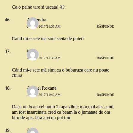
Ca o paine tare si uscata! 🙂
Alexandra
26 MAI 2017/11:35 AM
RĂSPUNDE
Cand mi-e sete ma simt sleita de puteri
Nico
26 MAI 2017/11:39 AM
RĂSPUNDE
Când mi-e sete mă simt ca o buburuza care nu poate
zbura
Anghel Roxana
26 MAI 2017/11:42 AM
RĂSPUNDE
Daca nu beau cel putin 2l apa zilnic mor,mai ales cand
am fost insarcinata cred ca beam la o jumatate de ora
litru de apa, fara apa nu pot trai
Ana