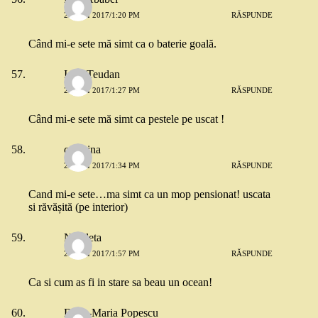
26 MAI 2017/1:20 PM
RĂSPUNDE
Când mi-e sete mă simt ca o baterie goală.
Ioan Teudan
26 MAI 2017/1:27 PM
RĂSPUNDE
Când mi-e sete mă simt ca pestele pe uscat !
cosmina
26 MAI 2017/1:34 PM
RĂSPUNDE
Cand mi-e sete…ma simt ca un mop pensionat! uscata
si răvășită (pe interior)
Nicoleta
26 MAI 2017/1:57 PM
RĂSPUNDE
Ca si cum as fi in stare sa beau un ocean!
Dana-Maria Popescu