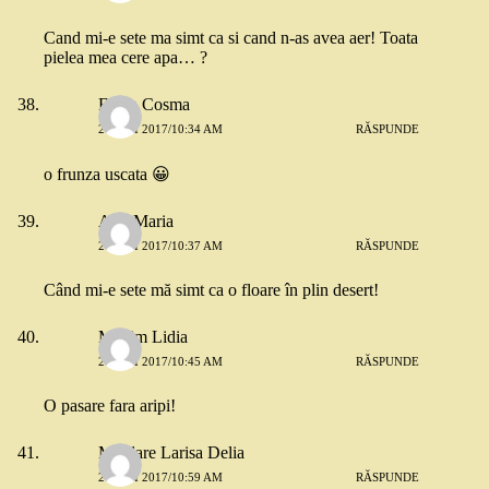
Cand mi-e sete ma simt ca si cand n-as avea aer! Toata
pielea mea cere apa… ?
Elena Cosma
26 MAI 2017/10:34 AM
RĂSPUNDE
o frunza uscata 😀
Ana-Maria
26 MAI 2017/10:37 AM
RĂSPUNDE
Când mi-e sete mă simt ca o floare în plin desert!
Maxim Lidia
26 MAI 2017/10:45 AM
RĂSPUNDE
O pasare fara aripi!
Mardare Larisa Delia
26 MAI 2017/10:59 AM
RĂSPUNDE