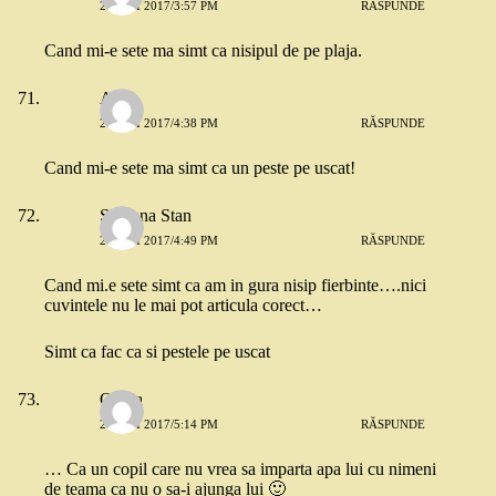
26 MAI 2017/3:57 PM
RĂSPUNDE
Cand mi-e sete ma simt ca nisipul de pe plaja.
Aura
26 MAI 2017/4:38 PM
RĂSPUNDE
Cand mi-e sete ma simt ca un peste pe uscat!
Silviana Stan
26 MAI 2017/4:49 PM
RĂSPUNDE
Cand mi.e sete simt ca am in gura nisip fierbinte….nici
cuvintele nu le mai pot articula corect…
Simt ca fac ca si pestele pe uscat
Olivia
26 MAI 2017/5:14 PM
RĂSPUNDE
… Ca un copil care nu vrea sa imparta apa lui cu nimeni
de teama ca nu o sa-i ajunga lui 🙂