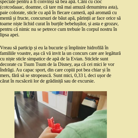
speciale pentru a fi convinși să bea apă. Căni cu cioc
(cotcodaaac, doamne, că tare mă mai amuză denumirea asta),
paie colorate, sticle cu apă în fiecare cameră, apă aromată cu
mentă și fructe, concursuri de băut apă, părinții ar face orice să
toarne niște lichid curat în burțile bebelușilor, și asta e grozav,
pentru că nimic nu se petrece cum trebuie în corpul nostru în
lipsa apei.
Vreau să particip și eu la bucurie și împlinire hidrofilă în
familiile voastre, așa că vă invit la un concurs care are legătură
cu niște sticle simpatice de apă de la Evian. Sticlele sunt
decorate cu Tsum Tsum de la Disney, așa că cei mici le vor
îndrăgi. Au capac sport, din care copiii pot bea chiar și în
mers, fără să se stropească. Sunt mici, 0,33 l, deci ușor de
cărat în rucsăceii lor de grădiniță sau de excursie.