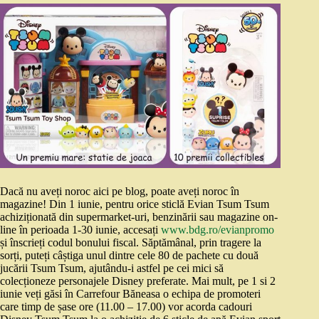
Dacă nu aveți noroc aici pe blog, poate aveți noroc în
magazine! Din 1 iunie, pentru orice sticlă Evian Tsum Tsum
achiziționată din supermarket-uri, benzinării sau magazine on-
line în perioada 1-30 iunie, accesați
www.bdg.ro/evianpromo
și înscrieți codul bonului fiscal. Săptămânal, prin tragere la
sorți, puteți câștiga unul dintre cele 80 de pachete cu două
jucării Tsum Tsum, ajutându-i astfel pe cei mici să
colecționeze personajele Disney preferate. Mai mult, pe 1 si 2
iunie veți găsi în Carrefour Băneasa o echipa de promoteri
care timp de șase ore (11.00 – 17.00) vor acorda cadouri