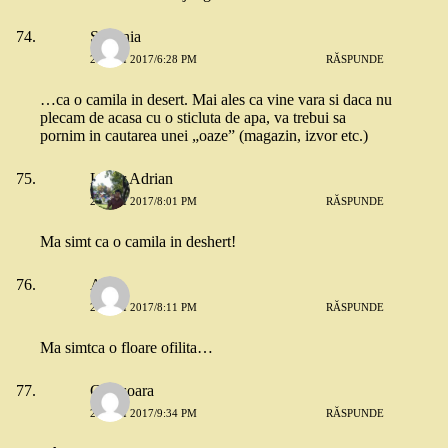
Stefania
26 MAI 2017/6:28 PM
RĂSPUNDE
…ca o camila in desert. Mai ales ca vine vara si daca nu
plecam de acasa cu o sticluta de apa, va trebui sa
pornim in cautarea unei „oaze” (magazin, izvor etc.)
Lazar Adrian
26 MAI 2017/8:01 PM
RĂSPUNDE
Ma simt ca o camila in deshert!
Anca
26 MAI 2017/8:11 PM
RĂSPUNDE
Ma simtca o floare ofilita…
Cărțișoara
26 MAI 2017/9:34 PM
RĂSPUNDE