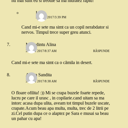
nu mai sunt eu si trebuie sa ma hidratez rapid!
LIA
26 MAI 2017/3:39 PM
Cand mi-e sete ma simt ca un copil nerabdator si
nervos. Timpul trece super greu atunci.
Mehedintu Alina
26 MAI 2017/8:37 AM
RĂSPUNDE
Cand mi-e sete ma simt ca o cămila in desert.
Anton Sandita
26 MAI 2017/8:38 AM
RĂSPUNDE
O floare ofilita! :)) Mi se crapa buzele foarte repede,
lucru pe care il urasc , in copilarie.cand uitam sa ma
intorc acasa dupa ulita, aveam tot timpul buzele uscate,
crapate.Acum beau apa multa, multa, trec de 2 litrii pe
zi.Cel putin dupa ce o alaptez pe Sara e musai sa beau
un pahar cu apa!