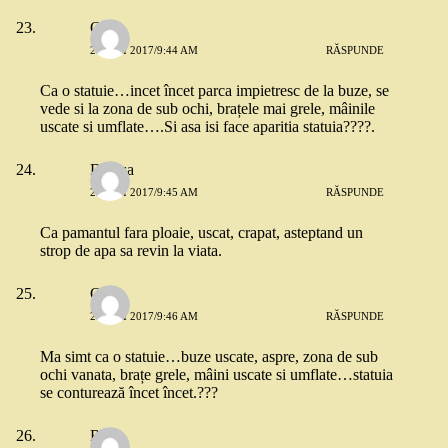
Oana
26 MAI 2017/9:44 AM
RĂSPUNDE
Ca o statuie…incet încet parca impietresc de la buze, se
vede si la zona de sub ochi, brațele mai grele, mâinile
uscate si umflate….Si asa isi face aparitia statuia????.
Denisa
26 MAI 2017/9:45 AM
RĂSPUNDE
Ca pamantul fara ploaie, uscat, crapat, asteptand un
strop de apa sa revin la viata.
Oana
26 MAI 2017/9:46 AM
RĂSPUNDE
Ma simt ca o statuie…buze uscate, aspre, zona de sub
ochi vanata, brațe grele, mâini uscate si umflate…statuia
se conturează încet încet.???
Reli