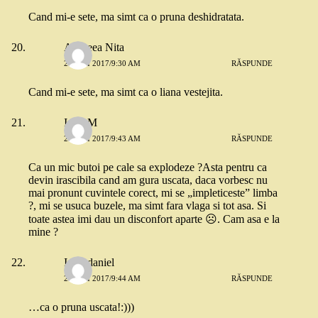
Cand mi-e sete, ma simt ca o pruna deshidratata.
Andreea Nita
26 MAI 2017/9:30 AM
RĂSPUNDE
Cand mi-e sete, ma simt ca o liana vestejita.
Irina M
26 MAI 2017/9:43 AM
RĂSPUNDE
Ca un mic butoi pe cale sa explodeze ?Asta pentru ca
devin irascibila cand am gura uscata, daca vorbesc nu
mai pronunt cuvintele corect, mi se „impleticeste” limba
?, mi se usuca buzele, ma simt fara vlaga si tot asa. Si
toate astea imi dau un disconfort aparte ☹️. Cam asa e la
mine ?
Irina daniel
26 MAI 2017/9:44 AM
RĂSPUNDE
…ca o pruna uscata!:)))