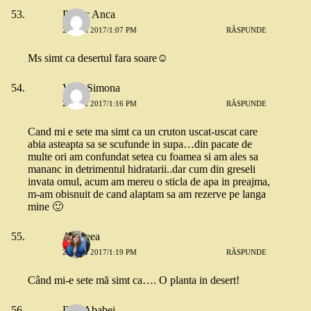
Papuc Anca
26 MAI 2017/1:07 PM
RĂSPUNDE
Ms simt ca desertul fara soare☺
Vlad Simona
26 MAI 2017/1:16 PM
RĂSPUNDE
Cand mi e sete ma simt ca un cruton uscat-uscat care
abia asteapta sa se scufunde in supa…din pacate de
multe ori am confundat setea cu foamea si am ales sa
mananc in detrimentul hidratarii..dar cum din greseli
invata omul, acum am mereu o sticla de apa in preajma,
m-am obisnuit de cand alaptam sa am rezerve pe langa
mine 🙂
Andreea
26 MAI 2017/1:19 PM
RĂSPUNDE
Când mi-e sete mă simt ca…. O planta in desert!
Dan Ababei