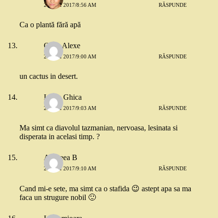
26 MAI 2017/8:56 AM
RĂSPUNDE
Ca o plantă fără apă
Oana Alexe
26 MAI 2017/9:00 AM
RĂSPUNDE
un cactus in desert.
Luiza Ghica
26 MAI 2017/9:03 AM
RĂSPUNDE
Ma simt ca diavolul tazmanian, nervoasa, lesinata si
disperata in acelasi timp. ?
Andreea B
26 MAI 2017/9:10 AM
RĂSPUNDE
Cand mi-e sete, ma simt ca o stafida 😉 astept apa sa ma
faca un strugure nobil 🙂