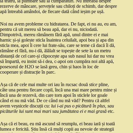
la teatru, la plimbare sau la cumpărături. Nu întreabă despre
rezerve de mâncare, șervețele sau chiloți de schimb, dar despre
apă întreabă amândoi, de fiecare dată când ieșim pe ușă.
Noi nu avem probleme cu hidratarea. De fapt, ei nu au, eu am,
pentru că uit mereu să beau apă, dar ei nu, niciodată.
Dimpotrivă, mereu rămânem fără apă, unul dintre ei e mai
harnic și-și golește sticla înaintea celuilalt, apoi bea și apa din
sticla mea, apoi îi cere lui frate-său, care se teme că dacă îi dă,
rămâne el fără, nu-i dă, ălălalt se topește de sete la un metru
distanță de cel care-și clipocește apa sub nasul lui dar nu vrea
să împartă, eu insist să-i dea, c-apoi om cumpăra noi altă apă,
posesorul de H2O se lasă greu, chin și haos în loc de
cooperare și distracție în parc.
Așa că de cele mai multe ori iau în rucsac două
stice
pline,
câte una pentru fiecare copil, încă una mai mare pentru mine și
încă una de rezervă, din care torn apoi în sticlele lor goale
când ei nu mă văd. De ce când nu mă văd? Pentru că altfel
avem veșnicele discuții cu:
lui i-ai pus o picătură în plus, sau
picăturile lui sunt mai mari sau jumătatea ei e mai grasă
etc.
Așa că ei beau, eu mă ascund să reumplu, ei beau iară și toată
lumea e fericită. Știu însă că mulți copii au nevoie de strategii