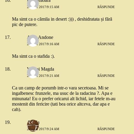
Lacramioara
26 MAI 2017/9:15 AM
RĂSPUNDE
Ma simt ca o cămila in desert :))) , deshidratata și fără
pic de putere.
Anca Andone
26 MAI 2017/9:16 AM
RĂSPUNDE
Ma simt ca o stafida :).
Vladoi Magda
26 MAI 2017/9:21 AM
RĂSPUNDE
Ca un camp de porumb intr-o vara secetoasa. Mi se
ingalbenesc frunzele, ma usuc de la radacina ?. Apa e
minunata! Eu o prefer oricarui alt lichid, iar fetele m-au
mostenit din fericire (tati bea orice altceva, dar apa e
cah).
Aniela
26 MAI 2017/9:24 AM
RĂSPUNDE