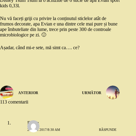
Disney Tsum Tsum la o achizitie de 6 sticle de apă Evian sport
kids 0,33l.
Nu vă faceți griji cu privire la conținutul sticlelor atât de
frumos decorate, apa Evian e una dintre cele mai pure și bune
ape îmbuteliate din lume, trece prin peste 300 de controale
microbiologice pe zi. 🙂
Așadar, când mi-e sete, mă simt ca…. ce?
ANTERIOR
URMĂTOR
113 comentarii
Diana
26 MAI 2017/8:30 AM
RĂSPUNDE