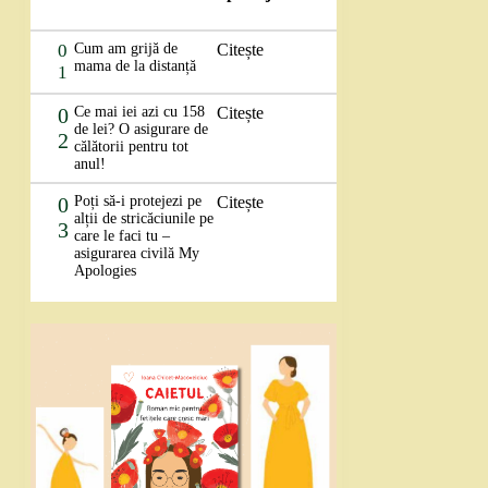
0
Cum am grijă de
Citește
mama de la distanță
1
0
Ce mai iei azi cu 158
Citește
de lei? O asigurare de
2
călătorii pentru tot
anul!
0
Poți să-i protejezi pe
Citește
alții de stricăciunile pe
3
care le faci tu –
asigurarea civilă My
Apologies