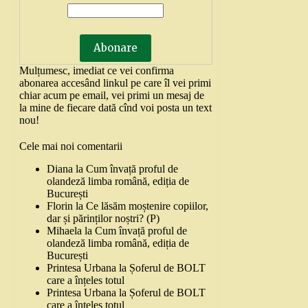
Mulțumesc, imediat ce vei confirma
abonarea accesând linkul pe care îl vei primi
chiar acum pe email, vei primi un mesaj de
la mine de fiecare dată cînd voi posta un text
nou!
Cele mai noi comentarii
Diana
la
Cum învață proful de
olandeză limba română, ediția de
București
Florin
la
Ce lăsăm moștenire copiilor,
dar și părinților noștri? (P)
Mihaela
la
Cum învață proful de
olandeză limba română, ediția de
București
Printesa Urbana
la
Șoferul de BOLT
care a înțeles totul
Printesa Urbana
la
Șoferul de BOLT
care a înțeles totul