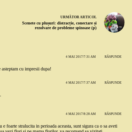
URMĂTOR
ARTICOL
Scenete cu plușuri: distracție, conectare și
rezolvare de probleme spinoase (p)
4 MAI 2017/7:31 AM
RĂSPUNDE
e asteptam cu impresii dupa!
4 MAI 2017/7:37 AM
RĂSPUNDE
.
4 MAI 2017/8:28 AM
RĂSPUNDE
e foarte stralucita in perioada aceasta, sunt sigura ca o sa aveti
 sa vezi flori si pe mama florilor, va recomand sa vizitati