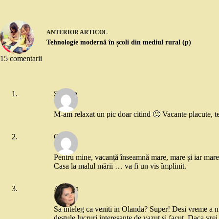
ANTERIOR
ARTICOL
Tehnologie modernă în școli din mediul rural (p)
15 comentarii
Simona
M-am relaxat un pic doar citind 🙂 Vacante placute, t
Carla
Pentru mine, vacanță înseamnă mare, mare și iar mare
Casa la malul mării … va fi un vis împlinit.
Adriana
Sa inteleg ca veniti in Olanda? Super! Desi vreme a nu 
destule lucruri interesante de vazut si facut. Daca vrei