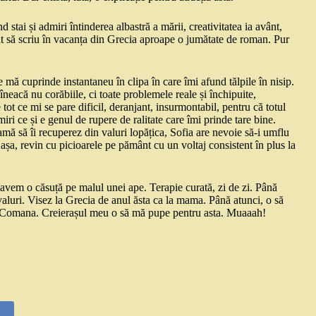
stai și admiri întinderea albastră a mării, creativitatea ia avânt,
ut să scriu în vacanța din Grecia aproape o jumătate de roman. Pur
e mă cuprinde instantaneu în clipa în care îmi afund tălpile în nisip.
îneacă nu corăbiile, ci toate problemele reale și închipuite,
 tot ce mi se pare dificil, deranjant, insurmontabil, pentru că totul
iri ce și e genul de rupere de ralitate care îmi prinde tare bine.
ă să îi recuperez din valuri lopățica, Sofia are nevoie să-i umflu
i așa, revin cu picioarele pe pământ cu un voltaj consistent în plus la
ă avem o căsuță pe malul unei ape. Terapie curată, zi de zi. Până
i valuri. Visez la Grecia de anul ăsta ca la mama. Până atunci, o să
la Comana. Creierașul meu o să mă pupe pentru asta. Muaaah!