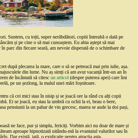
lori. Suntem, cu toții, super nerăbdători, copiii întreabă o dată pe
âncăm și pe cine o să mai cunoaștem. Eu abia aștept să mai
lor în parc din fiecare seară, am nevoie disperată de o schimbare de
ret după plecarea la mare, care o să se petreacă mai prin iulie, așa.
jusculele din lume. Nu aș simți că am avut vacanță într-un an în
trem de încântată să citesc
un articol
(despre puterea apei) care îmi
relă, pe un șezlong, la malul unei mări foșnitoare.
ru că cei mici stau în nisip și se joacă ore la rând cu alți copii
mbă. Ei se joacă, eu stau la umbră cu ochii la ei, beau o bere,
rasa pensiunii la un pahar de vin grecesc, marea se aude la doi pași,
poasă ne face, pur și simplu, fericiți. Vorbim aici nu doar de mare și
stăteam aproape hipnotizată uitându-mă la evantaiul valurilor sau în
u. Dar există, iată, o explicație pentru atracția asta.