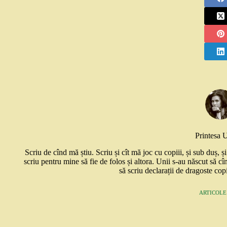
Printesa 
Scriu de cînd mă știu. Scriu și cît mă joc cu copiii, și sub duș, 
scriu pentru mine să fie de folos și altora. Unii s-au născut să cî
să scriu declarații de dragoste copi
ARTICOLE: