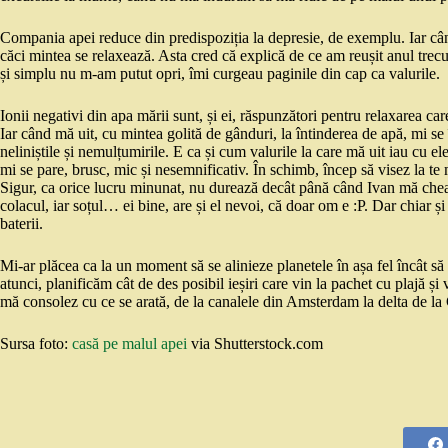
Compania apei reduce din predispoziția la depresie, de exemplu. Iar când 
căci mintea se relaxează. Asta cred că explică de ce am reușit anul trec
și simplu nu m-am putut opri, îmi curgeau paginile din cap ca valurile.
Ionii negativi din apa mării sunt, și ei, răspunzători pentru relaxarea car
Iar când mă uit, cu mintea golită de gânduri, la întinderea de apă, mi se 
neliniștile și nemulțumirile. E ca și cum valurile la care mă uit iau cu ele
mi se pare, brusc, mic și nesemnificativ. În schimb, încep să visez la te m
Sigur, ca orice lucru minunat, nu durează decât până când Ivan mă cheam
colacul, iar soțul… ei bine, are și el nevoi, că doar om e :P. Dar chiar ș
baterii.
Mi-ar plăcea ca la un moment să se alinieze planetele în așa fel încât s
atunci, planificăm cât de des posibil ieșiri care vin la pachet cu plajă ș
mă consolez cu ce se arată, de la canalele din Amsterdam la delta de 
Sursa foto:
casă pe malul apei
via Shutterstock.com