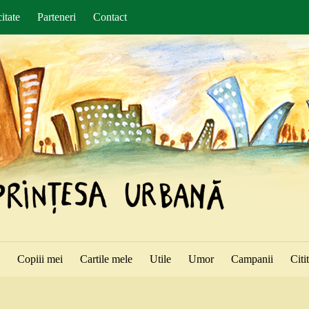
itate
Parteneri
Contact
ă
Copiii mei
Cartile mele
Utile
Umor
Campanii
Citi