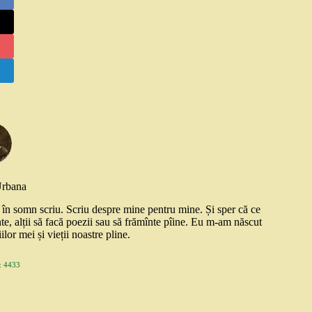
Urbana
și în somn scriu. Scriu despre mine pentru mine. Și sper că ce
nte, alții să facă poezii sau să frămînte pîine. Eu m-am născut
ilor mei și vieții noastre pline.
 4433