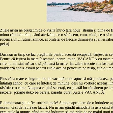
Zilele astea ne pregătim de-o vizită într-o țară nouă, străină și plină de f
minut când zburăm, când aterizăm, ce o să facem, cum, când, ce o să m
rupem ritmul rutinei zilnice, al omletei de fiecare dimineață și al ieșiri
peisaj.
Daaaaar în timp ce fac pregătirile pentru această escapadă, tânjesc în sec
Pentru că ieșirea la mare înseamnă, pentru mine, VACANȚA cu toate ma
care nu am stat măcar o săptămână la mare. Iar zilele trecute am fost ex
validează entuziasmul pentru zilele acelea petrecute pe nisip, sub o umb
Plus că la mare e singurul loc de vacanță unde apuc să mă și relaxez, pent
întâlniți adhoc, cu care se înțeleg de minune, deși nu vorbesc aceeași li
răsfoiesc o carte. Noaptea ei pică secerați, eu și tatăl lor rămânem pe te
răcoare, șopârle geko pe perete, paradis curat. Asta e VACANȚĂ!
E demonstrat științific, surorile mele! Simpla apropiere de o întindere a
ocean, ci și de râuri sau lacuri. Nu m-am gândit niciodată la asta când 
excursiile la munte, când nu mă înduram să mă ridic de pe malul unui pârî