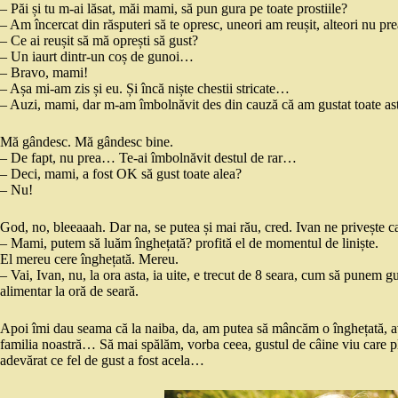
– Păi și tu m-ai lăsat, măi mami, să pun gura pe toate prostiile?
– Am încercat din răsputeri să te opresc, uneori am reușit, alteori nu p
– Ce ai reușit să mă oprești să gust?
– Un iaurt dintr-un coș de gunoi…
– Bravo, mami!
– Așa mi-am zis și eu. Și încă niște chestii stricate…
– Auzi, mami, dar m-am îmbolnăvit des din cauză că am gustat toate as
Mă gândesc. Mă gândesc bine.
– De fapt, nu prea… Te-ai îmbolnăvit destul de rar…
– Deci, mami, a fost OK să gust toate alea?
– Nu!
God, no, bleeaaah. Dar na, se putea și mai rău, cred. Ivan ne privește 
– Mami, putem să luăm înghețată? profită el de momentul de liniște.
El mereu cere înghețată. Mereu.
– Vai, Ivan, nu, la ora asta, ia uite, e trecut de 8 seara, cum să punem 
alimentar la oră de seară.
Apoi îmi dau seama că la naiba, da, am putea să mâncăm o înghețată, avâ
familia noastră… Să mai spălăm, vorba ceea, gustul de câine viu care plu
adevărat ce fel de gust a fost acela…