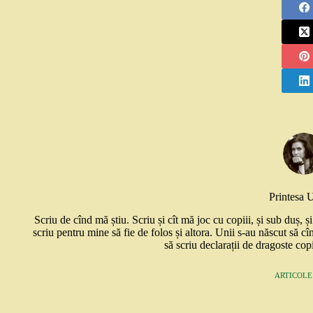
Printesa 
Scriu de cînd mă știu. Scriu și cît mă joc cu copiii, și sub duș, 
scriu pentru mine să fie de folos și altora. Unii s-au născut să cî
să scriu declarații de dragoste copi
ARTICOLE: