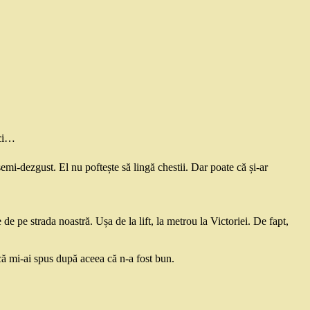
lci…
emi-dezgust. El nu poftește să lingă chestii. Dar poate că și-ar
e pe strada noastră. Ușa de la lift, la metrou la Victoriei. De fapt,
că mi-ai spus după aceea că n-a fost bun.