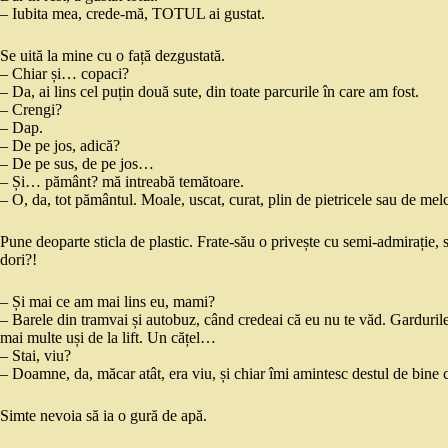
– Iubita mea, crede-mă, TOTUL ai gustat.
Se uită la mine cu o față dezgustată.
– Chiar și… copaci?
– Da, ai lins cel puțin două sute, din toate parcurile în care am fost.
– Crengi?
– Dap.
– De pe jos, adică?
– De pe sus, de pe jos…
– Și… pământ? mă intreabă temătoare.
– O, da, tot pământul. Moale, uscat, curat, plin de pietricele sau de me
Pune deoparte sticla de plastic. Frate-său o privește cu semi-admirație, s
dori?!
– Și mai ce am mai lins eu, mami?
– Barele din tramvai și autobuz, când credeai că eu nu te văd. Gardurile d
mai multe uși de la lift. Un cățel…
– Stai, viu?
– Doamne, da, măcar atât, era viu, și chiar îmi amintesc destul de bine 
Simte nevoia să ia o gură de apă.