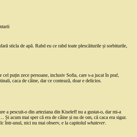
tarii
ră sticla de apă. Rabd eu ce rabd toate plescăiturile și sorbiturile,
e cel puțin zece persoane, inclusiv Sofia, care s-a jucat în praf,
estinali, caca de câine, dar ce contează, doar e delicios.
re a pescuit-o din arteziana din Kiseleff nu a gustat-o, dar mi-a
… Și acum mai sper că era de câine și nu de om, că caca era sigur.
 într-unul, nici nu mai observ, e la capitolul
whatever
.