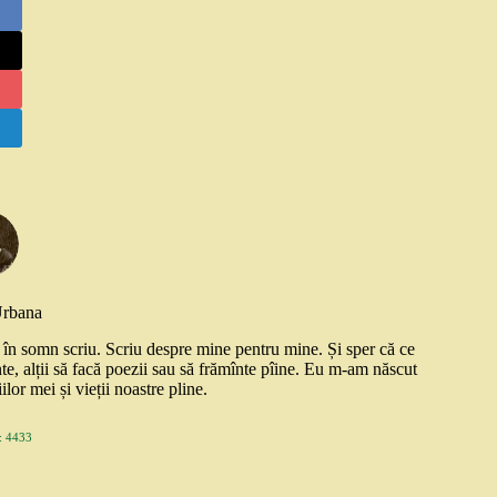
Urbana
și în somn scriu. Scriu despre mine pentru mine. Și sper că ce
nte, alții să facă poezii sau să frămînte pîine. Eu m-am născut
ilor mei și vieții noastre pline.
 4433