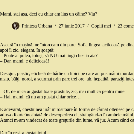
Mami, stai așa, deci eu chiar am lins un câine? Viu?
Printesa Urbana
27 iunie 2017
Copiii mei
23 comen
Aseară în mașină, ne întorceam din parc. Sofia lingea tacticoasă pe dinafa
apoi îi zic, elegant, în șoaptă:
– Poate ai putea, totuși, să NU mai lingi chestia aia?
– Dar, mami, e delicioasă!
Desigur, plastic, etichetă de hârtie cu lipici pe care au pus mâini murdar
nisip, bălți, noroi, a scurmat prin parc trei ore, ah, hepatită, paraziți int
– Of, de mică ai gustat toate prostiile, zic, mai mult ca pentru mine.
– Hai, mami, că nu am gustat chiar orice…
E adevărat, chestiunea urât mirositoare în formă de cârnat oltenesc pe ca
adus-o foarte încântată de descoperirea ei, strângând-o în ambele mâini
Atunci m-am vindecat de toate grețurile din lume, vă jur. Acum când calc
Dar în rest, a gustat totul.