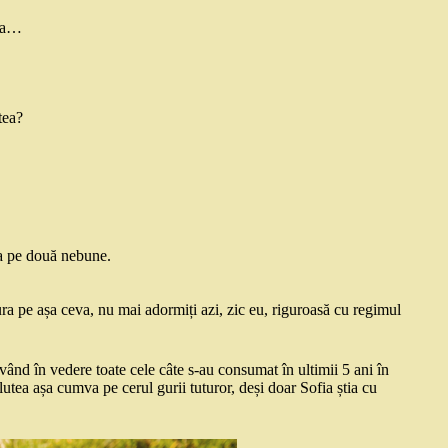
rea…
tea?
ca pe două nebune.
gura pe așa ceva, nu mai adormiți azi, zic eu, riguroasă cu regimul
nd în vedere toate cele câte s-au consumat în ultimii 5 ani în
tea așa cumva pe cerul gurii tuturor, deși doar Sofia știa cu