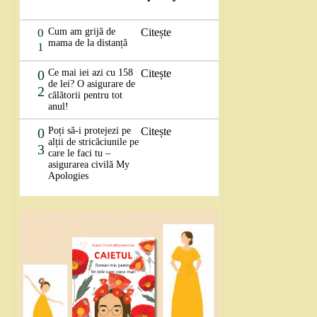
0
Cum am grijă de
Citește
mama de la distanță
1
0
Ce mai iei azi cu 158
Citește
de lei? O asigurare de
2
călătorii pentru tot
anul!
0
Poți să-i protejezi pe
Citește
alții de stricăciunile pe
3
care le faci tu –
asigurarea civilă My
Apologies