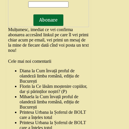
Mulțumesc, imediat ce vei confirma
abonarea accesând linkul pe care îl vei primi
chiar acum pe email, vei primi un mesaj de
la mine de fiecare dată cînd voi posta un text
nou!
Cele mai noi comentarii
Diana
la
Cum învață proful de
olandeză limba română, ediția de
București
Florin
la
Ce lăsăm moștenire copiilor,
dar și părinților noștri? (P)
Mihaela
la
Cum învață proful de
olandeză limba română, ediția de
București
Printesa Urbana
la
Șoferul de BOLT
care a înțeles totul
Printesa Urbana
la
Șoferul de BOLT
care a înțeles totul