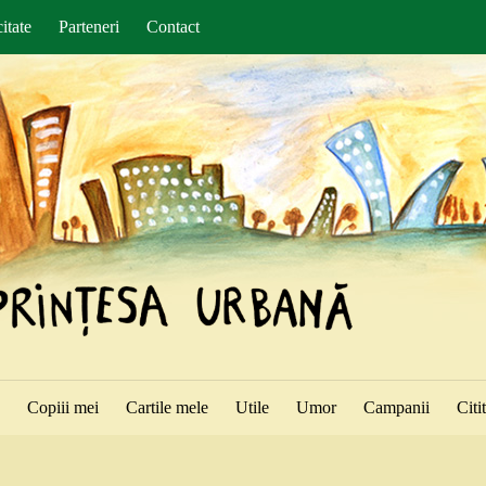
itate
Parteneri
Contact
ă
Copiii mei
Cartile mele
Utile
Umor
Campanii
Citi