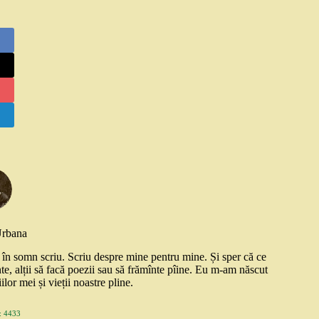
Urbana
și în somn scriu. Scriu despre mine pentru mine. Și sper că ce
nte, alții să facă poezii sau să frămînte pîine. Eu m-am născut
ilor mei și vieții noastre pline.
 4433