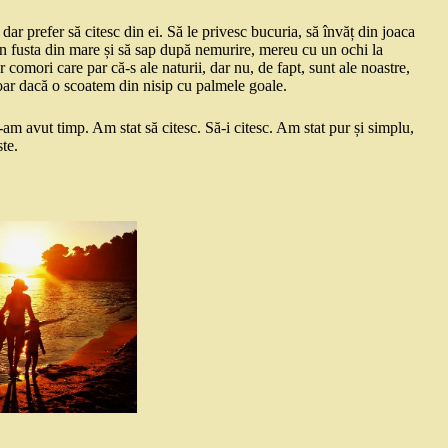
 dar prefer să citesc din ei. Să le privesc bucuria, să învăț din joaca
 în fusta din mare și să sap după nemurire, mereu cu un ochi la
or comori care par că-s ale naturii, dar nu, de fapt, sunt ale noastre,
oar dacă o scoatem din nisip cu palmele goale.
am avut timp. Am stat să citesc. Să-i citesc. Am stat pur și simplu,
ste.