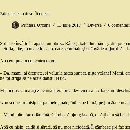
Zilele astea, citesc. Îi citesc.
Printesa Urbana
13 iulie 2017
Diverse
6 comentari
Sofia se învârte în apă ca un titirez. Râde și bate din mâini și din picioar
– Sofia, uite, marea e fusta ta, care se înfoaie și se învârte în jurul tău, 
Apa era prea rece pentru mine.
– Da, mami, ai dreptate, și valurile astea sunt ca niște volane! Mami, am o
ne tot striga să ne arate dansul ei ud.
M-am dus să mă așez pe nisip, era prea devreme să fac baie, nu deschise
Ivan scobea în nisip cu palmele goale, întins pe burtă, pe jumătate în ap
– Mami, uite, fac o fântână. Când o să ajung ia apă, o să-ți dau să bei.
Apă cu nisip, caldă și sărată, să nu mor niciodată. Îi zâmbesc și-i fac s