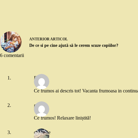
ANTERIOR
ARTICOL
De ce si pe cine ajută să le cerem scuze copiilor?
6 comentarii
Raluca
Ce frumos ai descris tot! Vacanta frumoasa in continua
gianina
Ce frumos! Relaxare liniștită!
o femeie