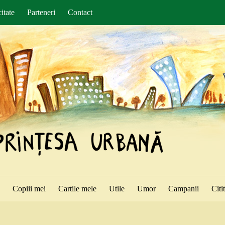
itate
Parteneri
Contact
ă
Copiii mei
Cartile mele
Utile
Umor
Campanii
Citi