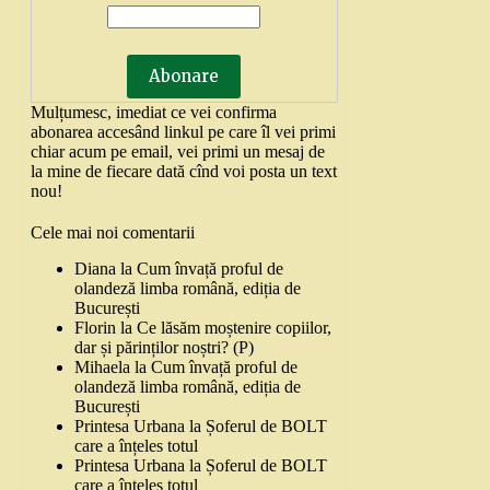
Mulțumesc, imediat ce vei confirma
abonarea accesând linkul pe care îl vei primi
chiar acum pe email, vei primi un mesaj de
la mine de fiecare dată cînd voi posta un text
nou!
Cele mai noi comentarii
Diana
la
Cum învață proful de
olandeză limba română, ediția de
București
Florin
la
Ce lăsăm moștenire copiilor,
dar și părinților noștri? (P)
Mihaela
la
Cum învață proful de
olandeză limba română, ediția de
București
Printesa Urbana
la
Șoferul de BOLT
care a înțeles totul
Printesa Urbana
la
Șoferul de BOLT
care a înțeles totul