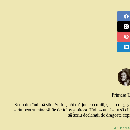
Printesa 
Scriu de cînd mă știu. Scriu și cît mă joc cu copiii, și sub duș, 
scriu pentru mine să fie de folos și altora. Unii s-au născut să cî
să scriu declarații de dragoste copi
ARTICOLE: