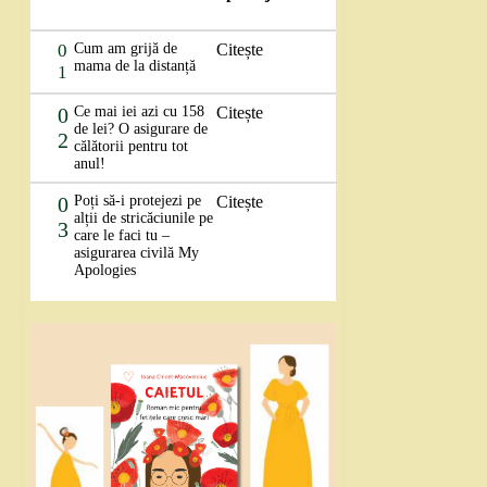
0
Cum am grijă de
Citește
mama de la distanță
1
0
Ce mai iei azi cu 158
Citește
de lei? O asigurare de
2
călătorii pentru tot
anul!
0
Poți să-i protejezi pe
Citește
alții de stricăciunile pe
3
care le faci tu –
asigurarea civilă My
Apologies