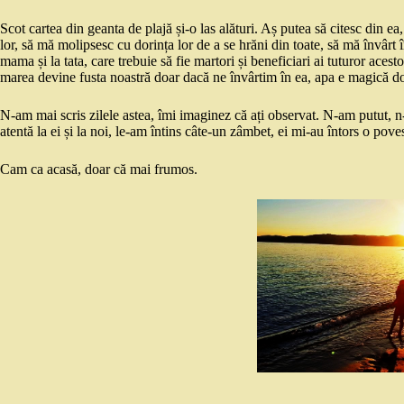
Scot cartea din geanta de plajă și-o las alături. Aș putea să citesc din ea,
lor, să mă molipsesc cu dorința lor de a se hrăni din toate, să mă învârt
mama și la tata, care trebuie să fie martori și beneficiari ai tuturor acest
marea devine fusta noastră doar dacă ne învârtim în ea, apa e magică d
N-am mai scris zilele astea, îmi imaginez că ați observat. N-am putut, n-
atentă la ei și la noi, le-am întins câte-un zâmbet, ei mi-au întors o pove
Cam ca acasă, doar că mai frumos.