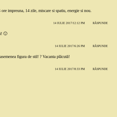
 ore impreuna, 14 zile, miscare si spatiu, energie si nou.
14 IULIE 2017/12:12 PM
RĂSPUNDE
ă! 🙂
14 IULIE 2017/6:26 PM
RĂSPUNDE
semenea figura de stil! ? Vacanta plăcută!
14 IULIE 2017/8:33 PM
RĂSPUNDE