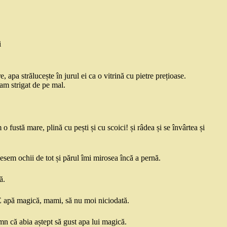
i
e, apa strălucește în jurul ei ca o vitrină cu pietre prețioase.
i-am strigat de pe mal.
 fustă mare, plină cu pești și cu scoici! și râdea și se învârtea și
sem ochii de tot și părul îmi mirosea încă a pernă.
ă.
 E apă magică, mami, să nu moi niciodată.
emn că abia aștept să gust apa lui magică.