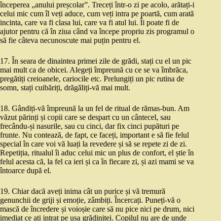
începerea „anului preșcolar”. Treceți într-o zi pe acolo, arătați-i
celui mic cum îl veți aduce, cum veți intra pe poartă, cum arată
incinta, care va fi clasa lui, care va fi atul lui. Îi poate fi de
ajutor pentru că în ziua când va începe propriu zis programul o
să fie câteva necunoscute mai puțin pentru el.
17. În seara de dinaintea primei zile de grădi, stați cu el un pic
mai mult ca de obicei. Alegeți împreună cu ce se va îmbrăca,
pregătiți creioanele, cariocile etc. Prelungiți un pic rutina de
somn, stați cuibăriți, drăgăliți-vă mai mult.
18. Gândiți-vă împreună la un fel de ritual de rămas-bun. Am
văzut părinți și copii care se despart cu un cântecel, sau
frecându-și nasurile, sau cu cinci, dar fix cinci pupături pe
frunte. Nu contează, de fapt, ce faceți, important e să fie felul
special în care voi vă luați la revedere și să se repete zi de zi.
Repetiția, ritualul îi aduc celui mic un plus de confort, el știe în
felul acesta că, la fel ca ieri și ca în fiecare zi, și azi mami se va
întoarce după el.
19. Chiar dacă aveți inima cât un purice și vă tremură
genunchii de griji și emoție, zâmbiți. Încercați. Puneți-vă o
mască de încredere și voioșie care să nu pice nici pe drum, nici
imediat ce ați intrat pe ușa grădiniței. Copilul nu are de unde