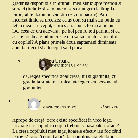
gradinita disponibila in drumul meu zilnic spre metrou si
servici (trebuie si sa muncim si sa ajungem la timp la
birou, altfel banii nu cad din cer, din pacate). Am
incercat timid sa precizez ca as dori sa mai stau putin cu
fetita mea la inceput, si mi s-a raspuns ferm ca nu au
loc, ceea ce era adevarat, pe hol pentru toti parintii si ca
asta e politica gradinitei. Ce era sa fac, unde sa ma duc
cu copilul? A plans primele doua saptamani dimineata,
apoi i-a trecut si a inceput sa ii placa.
Printesa Urbana
19 SEPTEMBRIE 2017/11:39 AM
da, legea specifica doar cresa, nu si gradinita, cu
gradinita suntem la mica intelegere cu personalul
gradinitei.
Liliana
19 SEPTEMBRIE 2017/12:31 PM
RĂSPUNDE
Apropo de creșă, oare există specificat în vreo lege,
hotărâre etc. faptul că copiii trebuie să iasă zilnic afară?
La creșa copilului meu îngrijitoarele efectiv iau foc când
le rog să scoată copiii afară, iar coordonatoarele (am