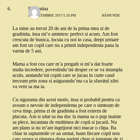
Florentina
19 SEPTEMBRIE 2017/1:26 PM
RĂSPUNDE
La mine au trecut 20 de ani de la prima mea zi de
gradinita, insa mi’o amintesc perfect si acum. Am fost
crescuta de bunica, locuia cu noi in casa, drept urmare
am fost un copil care nu a primit independenta pana la
varsta de 5 ani.
Mama a fost cea care m’a pregatit si mi’a dat foarte
multa incredere, povestindu’mi despre ce se va intampla
acolo, aratandu’mi copiii care se jucau in curte cand
treceam prin zona si asigurandu’ma ca la sfarsitul zilei
va veni sa ma ia.
Cu siguranta din acest motiv, insa si probabil pentru ca
aveam o nevoie de independenta pe care o simteam de
ceva timp, prima zi de gradinita a fost extrem de
placuta. Am si uitat sa ma duc la mama sa o pup inainte
sa plece, incantata de multimea de copii si jucarii. Nu
am plans si nu m’am ingrijorat nici macar o clipa. Ba
chiar in saptamnile ce au urmat, luam fiecare copil nou
care venea si plangea dupa parinti chiar si jumatate de zi