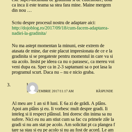
ca inca ii este teama sa stea fara mine. Maine mergem
din nou …
Scriu despre procesul nostru de adaptare aici:
http://dojoblog.ro/2017/09/18/cum-facem-adaptarea-
nadiei-la-gradinita/
Nu ma astept momentan la minuni, este extrem de
atasata de mine, dar este placut impresionata de ce e la
gradinita si se pregateste pentru momentul in care va si
sta acolo. Insist pe ideea ca nu o parasesc, ca mereu voi
veni dupa ea. Sper ca in 2-3 saptamani sa o pot lasa la
programul scurt. Daca nu – nu e nicio graba.
Irina
19 SEPTEMBRIE 2017/11:17 AM
RĂSPUNDE
Al meu are 1 an si 8 luni. E 6a zi de grădi. A plâns.
Apoi am plâns și eu. Ii vorbesc mult despre gradi. Ii
inteleg si ii respect plânsul. Imi doresc din inima sa nu
sufere. Nici eu nu am stiut cum sa fac cu primele zile la
gradi si nu am stat pe acolo. Am solicitat pt ca plangea f
tare sa stau si eu pe acolo si nu au fost de acord. Le am