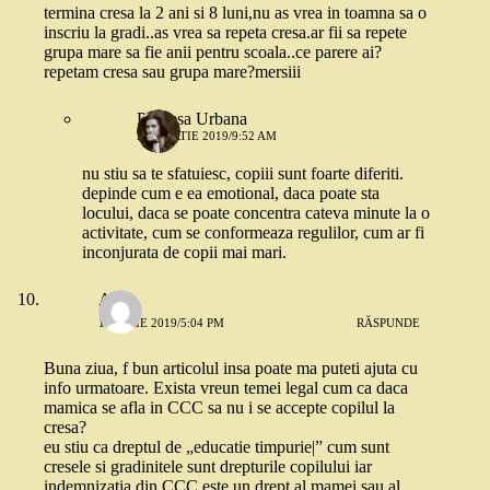
termina cresa la 2 ani si 8 luni,nu as vrea in toamna sa o
inscriu la gradi..as vrea sa repeta cresa.ar fii sa repete
grupa mare sa fie anii pentru scoala..ce parere ai?
repetam cresa sau grupa mare?mersiii
Printesa Urbana
22 MARTIE 2019/9:52 AM
nu stiu sa te sfatuiesc, copiii sunt foarte diferiti.
depinde cum e ea emotional, daca poate sta
locului, daca se poate concentra cateva minute la o
activitate, cum se conformeaza regulilor, cum ar fi
inconjurata de copii mai mari.
Alina
15 IULIE 2019/5:04 PM
RĂSPUNDE
Buna ziua, f bun articolul insa poate ma puteti ajuta cu
info urmatoare. Exista vreun temei legal cum ca daca
mamica se afla in CCC sa nu i se accepte copilul la
cresa?
eu stiu ca dreptul de „educatie timpurie|” cum sunt
cresele si gradinitele sunt drepturile copilului iar
indemnizatia din CCC este un drept al mamei sau al