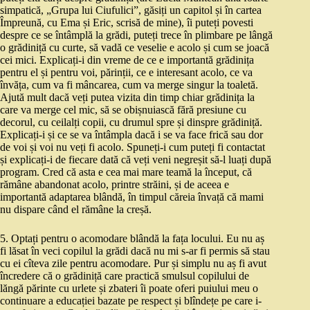
simpatică, „Grupa lui Ciufulici”, găsiți un capitol și în cartea
Împreună, cu Ema și Eric, scrisă de mine), îi puteți povesti
despre ce se întâmplă la grădi, puteți trece în plimbare pe lângă
o grădiniță cu curte, să vadă ce veselie e acolo și cum se joacă
cei mici. Explicați-i din vreme de ce e importantă grădinița
pentru el și pentru voi, părinții, ce e interesant acolo, ce va
învăța, cum va fi mâncarea, cum va merge singur la toaletă.
Ajută mult dacă veți putea vizita din timp chiar grădinița la
care va merge cel mic, să se obișnuiască fără presiune cu
decorul, cu ceilalți copii, cu drumul spre și dinspre grădiniță.
Explicați-i și ce se va întâmpla dacă i se va face frică sau dor
de voi și voi nu veți fi acolo. Spuneți-i cum puteți fi contactat
și explicați-i de fiecare dată că veți veni negreșit să-l luați după
program. Cred că asta e cea mai mare teamă la început, că
rămâne abandonat acolo, printre străini, și de aceea e
importantă adaptarea blândă, în timpul căreia învață că mami
nu dispare când el rămâne la creșă.
5. Optați pentru o acomodare blândă la fața locului. Eu nu aș
fi lăsat în veci copilul la grădi dacă nu mi s-ar fi permis să stau
cu ei cîteva zile pentru acomodare. Pur și simplu nu aș fi avut
încredere că o grădiniță care practică smulsul copilului de
lăngă părinte cu urlete și zbateri îi poate oferi puiului meu o
continuare a educației bazate pe respect și blîndețe pe care i-