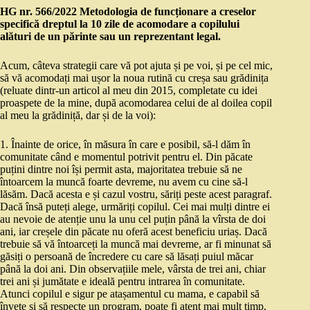
HG nr. 566/2022 Metodologia de funcționare a creselor
specifică dreptul la 10 zile de acomodare a copilului
alături de un părinte sau un reprezentant legal.
Acum, câteva strategii care vă pot ajuta și pe voi, și pe cel mic,
să vă acomodați mai ușor la noua rutină cu creșa sau grădinița
(reluate dintr-un articol al meu din 2015, completate cu idei
proaspete de la mine, după acomodarea celui de al doilea copil
al meu la grădiniță, dar și de la voi):
1. Înainte de orice, în măsura în care e posibil, să-l dăm în
comunitate când e momentul potrivit pentru el. Din păcate
puțini dintre noi își permit asta, majoritatea trebuie să ne
întoarcem la muncă foarte devreme, nu avem cu cine să-l
lăsăm. Dacă acesta e și cazul vostru, săriți peste acest paragraf.
Dacă însă puteți alege, urmăriți copilul. Cei mai mulți dintre ei
au nevoie de atenție unu la unu cel puțin până la vîrsta de doi
ani, iar creșele din păcate nu oferă acest beneficiu uriaș. Dacă
trebuie să vă întoarceți la muncă mai devreme, ar fi minunat să
găsiți o persoană de încredere cu care să lăsați puiul măcar
până la doi ani. Din observațiile mele, vârsta de trei ani, chiar
trei ani și jumătate e ideală pentru intrarea în comunitate.
Atunci copilul e sigur pe atașamentul cu mama, e capabil să
învețe și să respecte un program, poate fi atent mai mult timp,