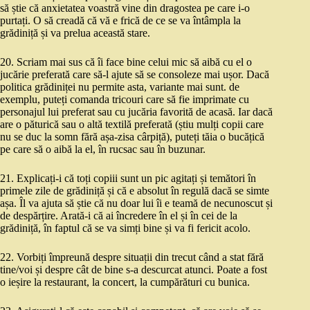
să știe că anxietatea voastră vine din dragostea pe care i-o
purtați. O să creadă că vă e frică de ce se va întâmpla la
grădiniță și va prelua această stare.
20. Scriam mai sus că îi face bine celui mic să aibă cu el o
jucărie preferată care să-l ajute să se consoleze mai ușor. Dacă
politica grădiniței nu permite asta, variante mai sunt. de
exemplu, puteți comanda tricouri care să fie imprimate cu
personajul lui preferat sau cu jucăria favorită de acasă. Iar dacă
are o păturică sau o altă textilă preferată (știu mulți copii care
nu se duc la somn fără așa-zisa cârpiță), puteți tăia o bucățică
pe care să o aibă la el, în rucsac sau în buzunar.
21. Explicați-i că toți copiii sunt un pic agitați și temători în
primele zile de grădiniță și că e absolut în regulă dacă se simte
așa. Îl va ajuta să știe că nu doar lui îi e teamă de necunoscut și
de despărțire. Arată-i că ai încredere în el și în cei de la
grădiniță, în faptul că se va simți bine și va fi fericit acolo.
22. Vorbiți împreună despre situații din trecut când a stat fără
tine/voi și despre cât de bine s-a descurcat atunci. Poate a fost
o ieșire la restaurant, la concert, la cumpărături cu bunica.