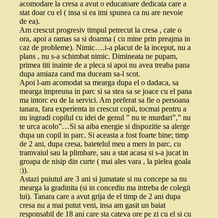
acomodare la cresa a avut o educatoare dedicata care a
stat doar cu el ( insa si ea imi spunea ca nu are nevoie
de ea).
Am crescut progresiv timpul petrecut la cresa , cate o
ora, apoi a ramas sa si doarma ( cu mine prin preajma in
caz de probleme). Nimic….i-a placut de la inceput, nu a
plans , nu s-a schimbat nimic. Dimineata ne pupam,
primea titi inainte de a pleca si apoi nu avea treaba pana
dupa amiaza cand ma duceam sa-l scot.
Apoi l-am acomodat sa mearga dupa el o dadaca, sa
mearga impreuna in parc si sa stea sa se joace cu el pana
ma intorc eu de la servici. Am preferat sa fie o persoana
tanara, fara experienta in crescut copii, tocmai pentru a
nu ingradi copilul cu idei de genul ” nu te murdari”,” nu
te urca acolo”…Si sa aiba energie si dispozitie sa alerge
dupa un copil in parc. Si aceasta a fost foarte bine; timp
de 2 ani, dupa cresa, baietelul meu a mers in parc, cu
tramvaiul sau la plimbare, sau a stat acasa si s-a jucat in
groapa de nisip din curte ( mai ales vara , la pielea goala
:)).
Astazi puiutul are 3 ani si jumatate si nu concepe sa nu
mearga la gradinita (si in concediu ma intreba de colegii
lui). Tanara care a avut grija de el timp de 2 ani dupa
cresa nu a mai putut veni, insa am gasit un baiat
responsabil de 18 ani care sta cateva ore pe zi cu el si cu