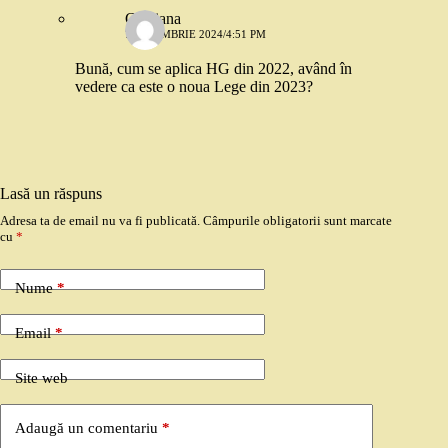
Cristiana
7 NOIEMBRIE 2024/4:51 PM
Bună, cum se aplica HG din 2022, având în
vedere ca este o noua Lege din 2023?
Lasă un răspuns
Adresa ta de email nu va fi publicată.
Câmpurile obligatorii sunt marcate
cu
*
Nume
*
Email
*
Site web
Adaugă un comentariu
*