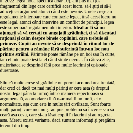
în 2022 legea nouă specifică doar 10), am pus mai jos
fragmentul din lege care certifică acest lucru, să-l știți și să-l
aduceți ca argument atunci când este nevoie. Unele creșe au
regulamente interioare care contrazic legea, însă acest lucru nu
este legal, atunci când intervine un conflict de principii, legea
este superioară regulamentului interior.
Ideal ar fi să nu
ajungeți să vă certați cu angajații grădiniței, ci să discutați
rațional și calm despre binele copilului, care trebuie să
primeze. Copiii au nevoie să se desprindă în ritmul lor de
părinte pentru a rămâne fără suferință într-un loc nou
printre străini.
Părintele poate rămâne pe un hol sau în curte,
iar cel mic poate ieși la el când simte nevoia. În câteva zile,
majoritatea se desprind fără prea multe lacrimi și episoade
dureroase.
Știu că multe creșe și grădinițe nu permit acomodarea treptată,
dar cred că dacă tot mai mulți părinți ar cere asta (e dreptul
nostru legal până la urmă) într-o manieră repectuoasă și
argumentată, acomodarea lină n-ar mai fi un moft, ci o
normalitate, așa cum este în multe țări civilizate. Sunt foarte
mulți părinți care nici nu și-au pus problema să încerce sau să
ceară așa ceva, care și-au lăsat copiii în lacrimi și au regretat
asta. Mereu există variante, dacă suntem informați și pregătim
terenul din timp.