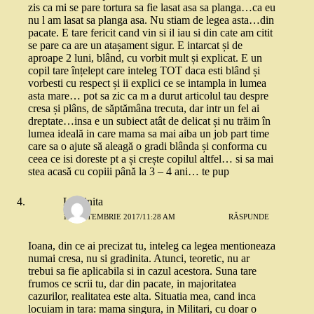
zis ca mi se pare tortura sa fie lasat asa sa planga…ca eu
nu l am lasat sa planga asa. Nu stiam de legea asta…din
pacate. E tare fericit cand vin si il iau si din cate am citit
se pare ca are un atașament sigur. E intarcat și de
aproape 2 luni, blând, cu vorbit mult și explicat. E un
copil tare înțelept care inteleg TOT daca esti blând și
vorbesti cu respect și ii explici ce se intampla in lumea
asta mare… pot sa zic ca m a durut articolul tau despre
cresa și plâns, de săptămâna trecuta, dar intr un fel ai
dreptate…insa e un subiect atât de delicat și nu trăim în
lumea ideală in care mama sa mai aiba un job part time
care sa o ajute să aleagă o gradi blânda și conforma cu
ceea ce isi doreste pt a și crește copilul altfel… si sa mai
stea acasă cu copiii până la 3 – 4 ani… te pup
Luminita
19 SEPTEMBRIE 2017/11:28 AM
RĂSPUNDE
Ioana, din ce ai precizat tu, inteleg ca legea mentioneaza
numai cresa, nu si gradinita. Atunci, teoretic, nu ar
trebui sa fie aplicabila si in cazul acestora. Suna tare
frumos ce scrii tu, dar din pacate, in majoritatea
cazurilor, realitatea este alta. Situatia mea, cand inca
locuiam in tara: mama singura, in Militari, cu doar o