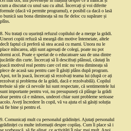
cel mai dor, îmi povestește în mașină despre ce a mâncat și
cum a discutat cu unul sau cu altul. Încercați și voi diferite
formule (dacă vă permite programul), e posibil ca dacă o lasă
o bunică sau bona dimineața să nu fie deloc cu supărare și
plîns.
8. Nu tratați cu ușurință refuzul copilului de a merge la grădi.
Uneori copiii refuză să meargă din motive întemeiate, altele
decît faptul că preferă să stea acasă cu mami. Unora nu le
place mîncarea, alții sunt agresați de colegi, poate nu pot
dormi acol. Poate e speriat de o educatoare sau de una dintre
jucăriile din curte. Încercați să îi descifrați plânsul, căutați în
joacă motivul real pentru care cel mic nu vrea dimineața să
plece de acasă sau pentru care îl găsiți plâns după program.
Apoi, tot în joacă, încercați să rezolvați teama lui (după ce ați
rezolvat și problema de la grădi, dacă e rezolvabilă). Copilul
trebuie să știe că nevoile lui sunt respectate, că sentimentele lui
sunt importante pentru voi, nu presupuneți că plânge la grădi
doar pentru că e mămos, undeori chiar sunt probleme serioase
acolo. Aveți încredere în copil, vă va ajuta el să găsiți soluția
să fie bine și pentru el.
9. Comunicați mult cu personalul grădiniței. Ajutați personalul
grădiniței cu multe informații despre copilaș. Cum îi place să i
se vorbească, să fie alinat, ce activități îi plac mai mult. Apoi