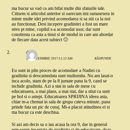
ma bucur sa vad ca am bifat multe din sfaturile tale.
Citisem si articolul anterior si oarecum imi ramasesera in
minte multe idei privind acomodarea si sa stii ca la noi
au functionat. Desi incepere gradinitei a fost un mare
stres pt mine, copilul s-a acomodat usor, dar sunt
constienta ca asta a tinut si de modul in care am abordat
de fiecare data acest subiect 🙂
dojo
19 SEPTEMBRIE 2017/11:12 AM
RĂSPUNDE
Eu sunt in plin proces de acomodare a Nadiei cu
gradinita si deocamndata sunt multumita. Nu am lasat-o
inca acolo, stam de pe la 8 jumate pana la 9, cand se
inchide gradinita. Azi a stat in sala de mese cu
educatoarea, a mai plans, a mai stat, dar a stiut ca sunt
pe hol si o astept. Educatoarea SPRIJINA ideea asta,
chiar m-a chemat in sala de grupa cateva minute, pana
prinde fata un pic de curaj. Mi-a placut atitudinea ei si
ma bucur ca este deschisa.
Si azi am decis sa o iau acasa la ora 9, dar in general
este super-incantata de gradinita si de educatoare, doar