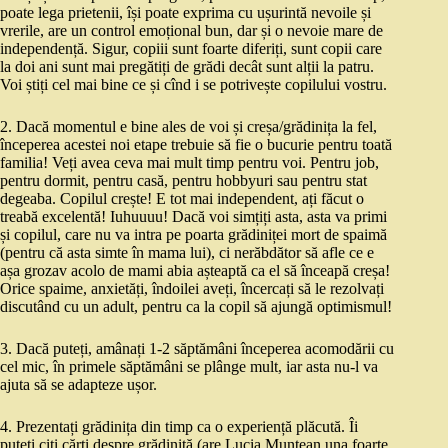
poate lega prietenii, își poate exprima cu ușurintă nevoile și
vrerile, are un control emoțional bun, dar și o nevoie mare de
independență. Sigur, copiii sunt foarte diferiți, sunt copii care
la doi ani sunt mai pregătiți de grădi decât sunt alții la patru.
Voi știți cel mai bine ce și cînd i se potrivește copilului vostru.
2. Dacă momentul e bine ales de voi și creșa/grădinița la fel,
începerea acestei noi etape trebuie să fie o bucurie pentru toată
familia! Veți avea ceva mai mult timp pentru voi. Pentru job,
pentru dormit, pentru casă, pentru hobbyuri sau pentru stat
degeaba. Copilul crește! E tot mai independent, ați făcut o
treabă excelentă! Iuhuuuu! Dacă voi simțiți asta, asta va primi
și copilul, care nu va intra pe poarta grădiniței mort de spaimă
(pentru că asta simte în mama lui), ci nerăbdător să afle ce e
așa grozav acolo de mami abia așteaptă ca el să înceapă creșa!
Orice spaime, anxietăți, îndoilei aveți, încercați să le rezolvați
discutând cu un adult, pentru ca la copil să ajungă optimismul!
3. Dacă puteți, amânați 1-2 săptămâni începerea acomodării cu
cel mic, în primele săptămâni se plânge mult, iar asta nu-l va
ajuta să se adapteze ușor.
4. Prezentați grădinița din timp ca o experiență plăcută. Îi
puteți citi cărți despre grădiniță (are Lucia Muntean una foarte