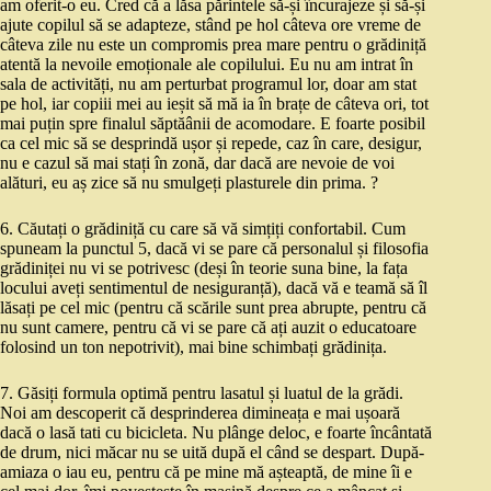
am oferit-o eu. Cred că a lăsa părintele să-și încurajeze și să-și
ajute copilul să se adapteze, stând pe hol câteva ore vreme de
câteva zile nu este un compromis prea mare pentru o grădiniță
atentă la nevoile emoționale ale copilului. Eu nu am intrat în
sala de activități, nu am perturbat programul lor, doar am stat
pe hol, iar copiii mei au ieșit să mă ia în brațe de câteva ori, tot
mai puțin spre finalul săptăânii de acomodare. E foarte posibil
ca cel mic să se desprindă ușor și repede, caz în care, desigur,
nu e cazul să mai stați în zonă, dar dacă are nevoie de voi
alături, eu aș zice să nu smulgeți plasturele din prima. ?
6. Căutați o grădiniță cu care să vă simțiți confortabil. Cum
spuneam la punctul 5, dacă vi se pare că personalul și filosofia
grădiniței nu vi se potrivesc (deși în teorie suna bine, la fața
locului aveți sentimentul de nesiguranță), dacă vă e teamă să îl
lăsați pe cel mic (pentru că scările sunt prea abrupte, pentru că
nu sunt camere, pentru că vi se pare că ați auzit o educatoare
folosind un ton nepotrivit), mai bine schimbați grădinița.
7. Găsiți formula optimă pentru lasatul și luatul de la grădi.
Noi am descoperit că desprinderea dimineața e mai ușoară
dacă o lasă tati cu bicicleta. Nu plânge deloc, e foarte încântată
de drum, nici măcar nu se uită după el când se despart. După-
amiaza o iau eu, pentru că pe mine mă așteaptă, de mine îi e