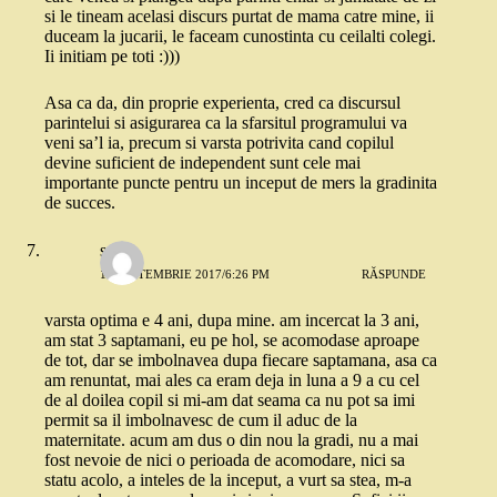
si le tineam acelasi discurs purtat de mama catre mine, ii
duceam la jucarii, le faceam cunostinta cu ceilalti colegi.
Ii initiam pe toti :)))
Asa ca da, din proprie experienta, cred ca discursul
parintelui si asigurarea ca la sfarsitul programului va
veni sa’l ia, precum si varsta potrivita cand copilul
devine suficient de independent sunt cele mai
importante puncte pentru un inceput de mers la gradinita
de succes.
s
19 SEPTEMBRIE 2017/6:26 PM
RĂSPUNDE
varsta optima e 4 ani, dupa mine. am incercat la 3 ani,
am stat 3 saptamani, eu pe hol, se acomodase aproape
de tot, dar se imbolnavea dupa fiecare saptamana, asa ca
am renuntat, mai ales ca eram deja in luna a 9 a cu cel
de al doilea copil si mi-am dat seama ca nu pot sa imi
permit sa il imbolnavesc de cum il aduc de la
maternitate. acum am dus o din nou la gradi, nu a mai
fost nevoie de nici o perioada de acomodare, nici sa
statu acolo, a inteles de la inceput, a vurt sa stea, m-a