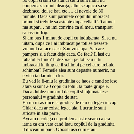
30 copii si stim ca atunci cand sunt multi nu
coopereaza: unul alearga, altul se apuca sa se
dezbrace, doi se bat, etc…. ai nevoie de 30
minute. Daca sunt parintele copilului imbracat
primul si trebuie sa astepte dupa ceilalti 29 atunci
ma supar… nu imi convine ca al meu, transpirat,
sa iasa in frig.
Si am pus 1 minut de copil cu indulgenta. Si sa nu
uitam, dupa ce i-ai imbracat pe toti se trezeste
vreunul ca face caca. Sau vrea apa. Sau are
pampers si a facut deja caca. Ce faci? Il lasi cu
rahatul la fund? Ii dezbraci pe toti sau ii tii
imbracati in timp ce il schimbi pe cel care trebuie
schimbat? Femeile alea sunt depasite numeric, nu
e vina ta dar nici a lor.
Eu vad la fi-miu la gradinita ce haos e cand se iese
afara si sunt 20 copii cu totul, la toate grupele.
Daca dublez numarul de copii si injumatatesc
personalul = gradinita de stat.
Eu nu m-as duce la gradi sa le dau cu legea in cap.
Chiar daca ar exista legea aia. Lucrurile sunt
stricate in alta parte.
Aveam o colega cu problema asta: seara ca era
iarna ca era vara cand luau copilul de la gradinita
il duceau in parc. Obositi asa cum erau.