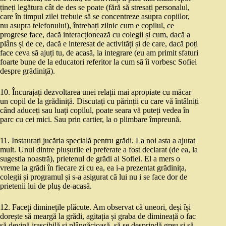
țineți legătura cât de des se poate (fără să stresați personalul,
care în timpul zilei trebuie să se concentreze asupra copiilor,
nu asupra telefonului), întrebați zilnic cum e copilul, ce
progrese face, dacă interacționează cu colegii și cum, dacă a
plâns și de ce, dacă e interesat de activități și de care, dacă poți
face ceva să ajuți tu, de acasă, la integrare (eu am primit sfaturi
foarte bune de la educatori referitor la cum să îi vorbesc Sofiei
despre grădiniță).
10. Încurajați dezvoltarea unei relații mai apropiate cu măcar
un copil de la grădiniță. Discutați cu părinții cu care vă întâlniți
când aduceți sau luați copilul, poate seara vă puteți vedea în
parc cu cei mici. Sau prin cartier, la o plimbare împreună.
11. Instaurați jucăria specială pentru grădi. La noi asta a ajutat
mult. Unul dintre plușurile ei preferate a fost declarat (de ea, la
sugestia noastră), prietenul de grădi al Sofiei. El a mers o
vreme la grădi în fiecare zi cu ea, ea i-a prezentat grădinița,
colegii și programul și s-a asigurat că lui nu i se face dor de
prietenii lui de pluș de-acasă.
12. Faceți diminețile plăcute. Am observat că uneori, deși își
dorește să meargă la grădi, agitația și graba de dimineață o fac
să devină irascibilă și plângăcioasă, să se desprindă greu și să