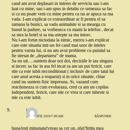
cand am avut deplasari in interes de serviciu sau l-am
luat cu mine, sau i-am spus in detaliu ce urmeaza sa fac
si ca nu poate veni cu mine pentru ca nu ar apuca sa ma
vada. I-am explicat ce extraordinar ar fi pentru el sa
ramana la bunici, sa vada animalute si sa mearga cu
bunul la padure, sa vorbeasca cu mami la telefon , decat
sa stea la hotel si sa ma astepte sa ma intorc.
Nu l-am fortat niciodata la nimic, mereu i-am explicat
care este situatia intr-un fel cand mai usor de inteles
pentru varsta lui, si nu am avut probleme cu puiutul sa
fie stresat de „departarea” de mama.
Sa nu uit….suntem doar noi doi, deciziile le iau singura
si incerc sa fac in asa fel incat sa am un pui fericit, care
stie ca este iubit neconditionat ( inclusiv de catre tatal lui
care anul acesta a reaparut) si in orice situatie, chiar
cand nu suntem fizic impreuna. Si, vazand cum
reactioneaza si cum evolueaza, cred ca am un copilas
independent, fericit, care stie ce vrea si care iubeste si
stie ca este iubit.
iomis
22 MARTIE 2019/7:00 AM
RĂSPUNDE
buna!esti minunata!vreau sa cer un..sfat?fetita mea