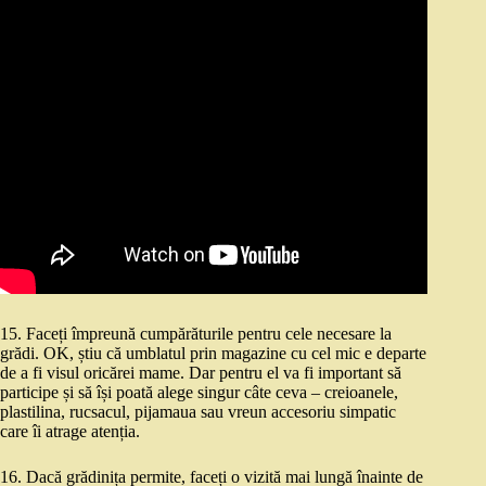
15. Faceți împreună cumpărăturile pentru cele necesare la
grădi. OK, știu că umblatul prin magazine cu cel mic e departe
de a fi visul oricărei mame. Dar pentru el va fi important să
participe și să își poată alege singur câte ceva – creioanele,
plastilina, rucsacul, pijamaua sau vreun accesoriu simpatic
care îi atrage atenția.
16. Dacă grădinița permite, faceți o vizită mai lungă înainte de