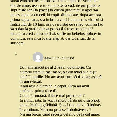
sunat educatoarea a doua zi si mi- a spus ca Sofiei ii e
dor de mine, asa ca m-am dus sa o vad, ne-am pupat, a
supt niste san (in joaca) in curtea gradinitei si apoi s-a
intors la joaca cu ceilalti copii. din pacate, dupa aceasta
prima saptamana, s-a imbolnavit si i-a transmis virusul si
fratiorului de 10 luni, asa ca nu stiu ce sa fac. cum sa fac
sa o dau la gradi, dar sa pot sa il feresc pe cel mic?
mucii.nu cred ca poate fi ok sa fie un bebelus bolnav in
continuu. este inca foarte alaptat, dar tot a luat de la
surioara
Ana
20 SEPTEMBRIE 2017/10:20 PM
Eu l-am născut pe al 2-lea în octombrie. Cu
ajutorul fratelui mai mare, a avut muci şi a tuşit
până în aprilie. Nu am avut cum să îi separ, aşa că
m-am relaxat.
Anul ăsta o luăm de la capăt. Deja au avut
amândoi prima răceală.
Ce nu îi omoară, îi face mai puternici! ?
În ritmul ăsta, la voi, la nicio vârstă nu o să o poți
da pe fetiță la grădiniță. Şi cel mic nu va fi bolnav
în continuu. Vara nu prea se îmbolnăvesc. ?
Nu mă bucur când răceşte cel mic de la cel mare,