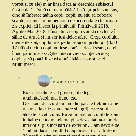
vorbit și cu ele) m-ar linșa dacă aș deschide subiectul
încă o dată. După ce m-au bălăcărit că grupele sunt sus,
cine să îmbrace atâția copii, copiii nu știu să coboare
scările, copiii sunt în perioada de acomodare etc. mi-au
zis explicit că îi scot la primăvară. Primăvară 2018.
Aprilie-Mai 2018. Până atunci copiii vor sta exclusiv în
sălile de grupă și nu vor ieși deloc afară. Creșa copilului
meu e de stat, copilul merge la program prelungit (8.30-
17.00) și niciun copil nu iese afară… decât seara, când
îi iau părinții acasă. Știe cineva vreo soluție ca acești
copilași să poată fi scoși afară? Măcar o oră pe zi.
Mulțumesc!
Monica
19 SEPTEMBRIE 2017/2:11 PM
Exista o solutie: alt guvern, alte legi,
gradinite/scoli mai bune, etc.
Desi sunt de acord cu tine din pacate trebuie sa ne
uitam si la cate educatoare si ingrijitoare sunt
alocate la cati copii. Eu sa imbrac un copil de 2 ani
in haine de toamna/iarna plus descaltat incaltari de
interior si pus incaltari de exterior … am nevoie de
1 minut daca si copilul coopereaza. Ca sa imbrac