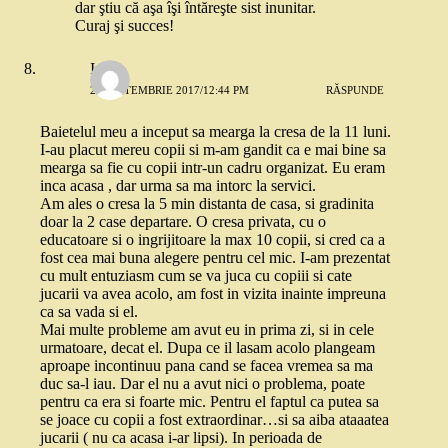
dar ştiu că aşa îşi întăreşte sist inunitar.
Curaj şi succes!
Irina
29 SEPTEMBRIE 2017/12:44 PM
RĂSPUNDE
Baietelul meu a inceput sa mearga la cresa de la 11 luni.
I-au placut mereu copii si m-am gandit ca e mai bine sa
mearga sa fie cu copii intr-un cadru organizat. Eu eram
inca acasa , dar urma sa ma intorc la servici.
Am ales o cresa la 5 min distanta de casa, si gradinita
doar la 2 case departare. O cresa privata, cu o
educatoare si o ingrijitoare la max 10 copii, si cred ca a
fost cea mai buna alegere pentru cel mic. I-am prezentat
cu mult entuziasm cum se va juca cu copiii si cate
jucarii va avea acolo, am fost in vizita inainte impreuna
ca sa vada si el.
Mai multe probleme am avut eu in prima zi, si in cele
urmatoare, decat el. Dupa ce il lasam acolo plangeam
aproape incontinuu pana cand se facea vremea sa ma
duc sa-l iau. Dar el nu a avut nici o problema, poate
pentru ca era si foarte mic. Pentru el faptul ca putea sa
se joace cu copii a fost extraordinar…si sa aiba ataaatea
jucarii ( nu ca acasa i-ar lipsi). In perioada de