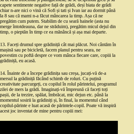
capete sentimente negative față de grădi, deși biata de grădi
chiar n-are nici o vină că Sofi și tati și Ivan iar au dormit până
la 8 sau că mami n-a făcut mâncarea la timp. Așa că ne
pregătim cum putem. Stabilim de cu seară hainele (asta nu
merge întotdeauna, dar ne străduim), pregătim micul dejul din
timp, o pieptăn în timp ce ea mănâncă și așa mai departe.
13. Faceți drumul spre grădiniță cât mai plăcut. Noi cântăm în
mașină sau pe bicicletă, facem planul pentru seara, ne
povestim cu poftă despre ce vom mânca fiecare care, copiii la
grădiniță, eu acasă.
14. Înainte de a începe grădinița sau creșa, jucați-vă de-a
mersul la grădiniță făcând schimb de roluri. Cu puțină
creativitate parcurgeți, cu copilul în rolul părintelui, programul
zilei de mers la grădi. Imaginați-vă împreună că faceți toți
pașii, de la trezire, spălat, îmbrăcat, mic dejun etc. până la
momentul sosirii la grădiniți și, în final, la momentul când
copilul-părinte e luat acasă de părintele-copil. Poate vă inspiră
acest joc inventat de mine pentru copiii mei: