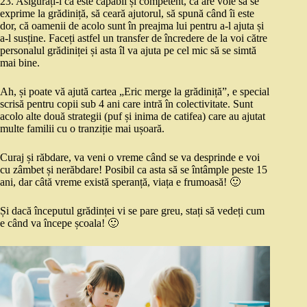
23. Asigurați-l că este capabil și competent, că are voie să se
exprime la grădiniță, să ceară ajutorul, să spună când îi este
dor, că oamenii de acolo sunt în preajma lui pentru a-l ajuta și
a-l susține. Faceți astfel un transfer de încredere de la voi către
personalul grădiniței și asta îl va ajuta pe cel mic să se simtă
mai bine.
Ah, și poate vă ajută cartea „Eric merge la grădiniță”, e special
scrisă pentru copii sub 4 ani care intră în colectivitate. Sunt
acolo alte două strategii (puf și inima de catifea) care au ajutat
multe familii cu o tranziție mai ușoară.
Curaj și răbdare, va veni o vreme când se va desprinde e voi
cu zâmbet și nerăbdare! Posibil ca asta să se întâmple peste 15
ani, dar câtă vreme există speranță, viața e frumoasă! 🙂
Și dacă începutul grădinței vi se pare greu, stați să vedeți cum
e când va începe școala! 🙂