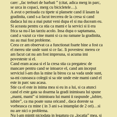
care: „fac treburi de barbati ” (citat, adica merg in parc,
se urca in copaci, merg cu bicicletele…).
A avut o perioada cu tipete si plansete cand il lasam la
gradinita, cand s-a facut trecerea de la cresa si cand
dadaca lui nu a mai putut veni dupa el si ma duceam eu.
Si aceasta pentru ca stia ca mami e la servici si ii era
frica sa nu-l las tarziu acolo. Insa dupa o saptamana,
cand a vazut ca vine mami si ca nu ramane la gradinita,
nu au mai fost probleme.
Ceea ce am observat ca a functionat foarte bine a fost ca
el mereu stie unde sunt si ce fac. Ii povestesc mereu ce
am facut cat nu am fost impreuna, si acuma imi
povesteste si el.
Cand eram acasa si el la cresa stia ca pregatesc de
mancare pentru cand se intoarce el, cand am inceput
serviciul l-am dus la mine la birou ca sa vada unde sunt,
sa-mi cunoasca colegii si sa stie unde este mami cand el
este in parc sau acasa.
Stie ca el este in inima mea si eu in a lui, si ca atunci
cand el este gata sa doarma la gradi inimioara lui spune
„mami, mami” si inimioara lui mami ii raspunde „iubire,
iubire”, ca ma poate suna oricand , daca doreste sa
vorbeasca cu mine ( in 3 ani s-a intamplat de 2 ori)…si
nu are nici o problema.
Nu l-am mintit niciodata in legatura cu „locatia” mea, si