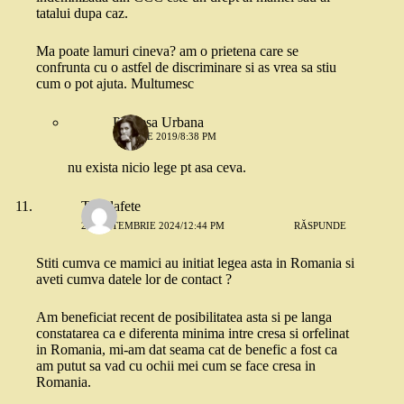
tatalui dupa caz.
Ma poate lamuri cineva? am o prietena care se
confrunta cu o astfel de discriminare si as vrea sa stiu
cum o pot ajuta. Multumesc
Printesa Urbana
16 IULIE 2019/8:38 PM
nu exista nicio lege pt asa ceva.
Tata’lafete
28 SEPTEMBRIE 2024/12:44 PM
RĂSPUNDE
Stiti cumva ce mamici au initiat legea asta in Romania si
aveti cumva datele lor de contact ?
Am beneficiat recent de posibilitatea asta si pe langa
constatarea ca e diferenta minima intre cresa si orfelinat
in Romania, mi-am dat seama cat de benefic a fost ca
am putut sa vad cu ochii mei cum se face cresa in
Romania.