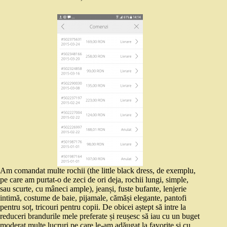
Am comandat multe rochii (the little black dress, de exemplu,
pe care am purtat-o de zeci de ori deja, rochii lungi, simple,
sau scurte, cu mâneci ample), jeanși, fuste bufante, lenjerie
intimă, costume de baie, pijamale, cămăși elegante, pantofi
pentru soț, tricouri pentru copii. De obicei aștept să intre la
reduceri brandurile mele preferate și reușesc să iau cu un buget
moderat multe lucruri pe care le-am adăugat la favorite și cu