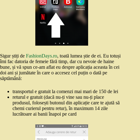
Sigur știți de
FashionDays.ro
, toată lumea știe de ei. Eu totuși
îmi fac datoria de femeie fără timp, dar cu nevoie de haine
bune, și vă spun ce-am aflat eu despre aplicația aceasta în cei
doi ani și jumătate în care o accesez cel puțin o dată pe
săptămână:
transportul e gratuit la comenzi mai mari de 150 de lei
returul e gratuit (dacă nu-ți vine sau nu-ți place
produsul, folosești butonul din aplicație care te ajută să
chemi curierul pentru retur), în maximum 14 zile
lucrătoare ai banii înapoi pe card