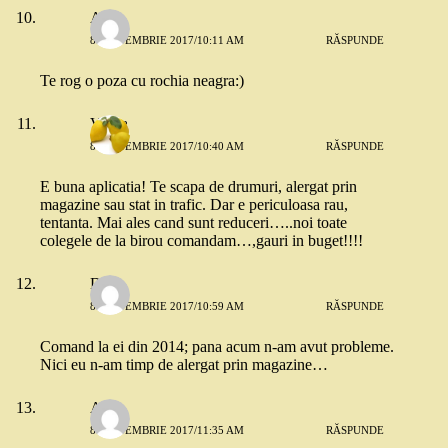
Anca
8 SEPTEMBRIE 2017/10:11 AM
RĂSPUNDE
Te rog o poza cu rochia neagra:)
Vilma
8 SEPTEMBRIE 2017/10:40 AM
RĂSPUNDE
E buna aplicatia! Te scapa de drumuri, alergat prin
magazine sau stat in trafic. Dar e periculoasa rau,
tentanta. Mai ales cand sunt reduceri…..noi toate
colegele de la birou comandam…,gauri in buget!!!!
DV
8 SEPTEMBRIE 2017/10:59 AM
RĂSPUNDE
Comand la ei din 2014; pana acum n-am avut probleme.
Nici eu n-am timp de alergat prin magazine…
Alina
8 SEPTEMBRIE 2017/11:35 AM
RĂSPUNDE