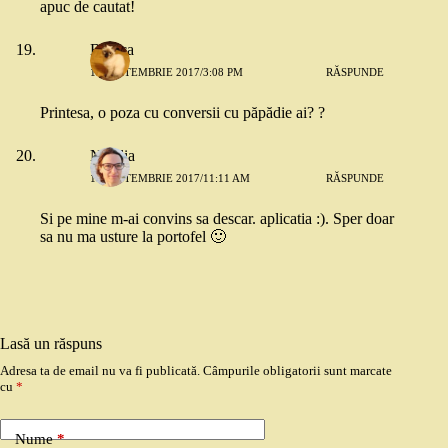
apuc de cautat!
Bianca
10 SEPTEMBRIE 2017/3:08 PM
RĂSPUNDE
Printesa, o poza cu conversii cu păpădie ai? ?
Natalia
11 SEPTEMBRIE 2017/11:11 AM
RĂSPUNDE
Si pe mine m-ai convins sa descar. aplicatia :). Sper doar
sa nu ma usture la portofel 🙂
Lasă un răspuns
Adresa ta de email nu va fi publicată.
Câmpurile obligatorii sunt marcate
cu
*
Nume
*