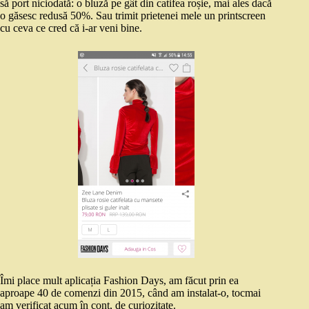
să port niciodată: o bluză pe gât din catifea roșie, mai ales dacă
o găsesc redusă 50%. Sau trimit prietenei mele un printscreen
cu ceva ce cred că i-ar veni bine.
Îmi place mult aplicația Fashion Days, am făcut prin ea
aproape 40 de comenzi din 2015, când am instalat-o, tocmai
am verificat acum în cont, de curiozitate.