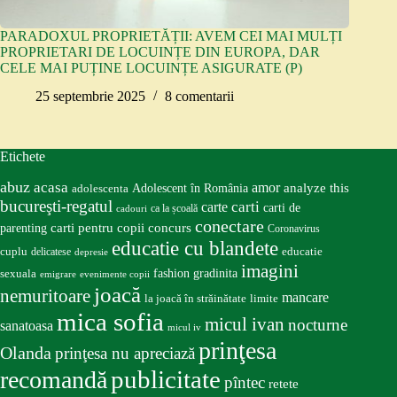
PARADOXUL PROPRIETĂȚII: AVEM CEI MAI MULȚI
PROPRIETARI DE LOCUINȚE DIN EUROPA, DAR
CELE MAI PUȚINE LOCUINȚE ASIGURATE (P)
25 septembrie 2025
8 comentarii
Etichete
abuz
acasa
amor
Adolescent în România
analyze this
adolescenta
bucureşti-regatul
carte
carti
carti de
ca la școală
cadouri
conectare
carti pentru copii
concurs
parenting
Coronavirus
educatie cu blandete
educatie
cuplu
delicatese
depresie
imagini
fashion
gradinita
sexuala
emigrare
evenimente copii
joacă
nemuritoare
mancare
la joacă în străinătate
limite
mica sofia
micul ivan
nocturne
sanatoasa
micul iv
prinţesa
Olanda
prinţesa nu apreciază
publicitate
recomandă
pîntec
retete