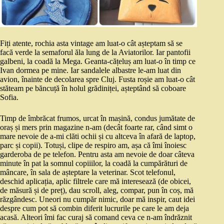
Fiți atente, rochia asta vintage am luat-o cât așteptam să se
facă verde la semaforul ăla lung de la Aviatorilor. Iar pantofii
galbeni, la coadă la Mega. Geanta-cățeluș am luat-o în timp ce
Ivan dormea pe mine. Iar sandalele albastre le-am luat din
avion, înainte de decolarea spre Cluj. Fusta roșie am luat-o cât
stăteam pe băncuță în holul grădiniței, așteptând să coboare
Sofia.
Timp de îmbrăcat frumos, urcat în mașină, condus jumătate de
oraș și mers prin magazine n-am (decât foarte rar, când simt o
mare nevoie de a-mi clăti ochii și cu altceva în afară de laptop,
parc și copii). Totuși, clipe de respiro am, așa că îmi înoiesc
garderoba de pe telefon. Pentru asta am nevoie de doar câteva
minute în pat la somnul copiiilor, la coadă la cumpărături de
mâncare, în sala de așteptare la veterinar. Scot telefonul,
deschid aplicația, aplic filtrele care mă interesează (de obicei,
de măsură și de preț), dau scroll, aleg, compar, pun în coș, mă
răzgândesc. Uneori nu cumpăr nimic, doar mă inspir, caut idei
despre cum pot să combin diferit lucrurile pe care le am deja
acasă. Alteori îmi fac curaj să comand ceva ce n-am îndrăznit