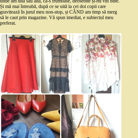
unde am una sau alta, că-s frumoase, deosebite și-mi vin bine.
Și mă mai întreabă, după ce se uită la cei doi copii care
gravitează în jurul meu non-stop, și CÂND am timp să merg
să le caut prin magazine. Vă spun imediat, e subiectul meu
preferat.