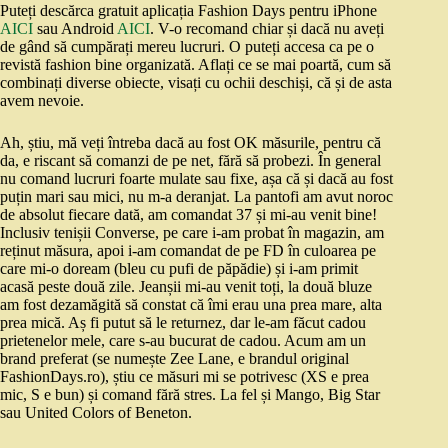
Puteți descărca gratuit aplicația Fashion Days pentru iPhone
AICI
sau Android
AICI
. V-o recomand chiar și dacă nu aveți
de gând să cumpărați mereu lucruri. O puteți accesa ca pe o
revistă fashion bine organizată. Aflați ce se mai poartă, cum să
combinați diverse obiecte, visați cu ochii deschiși, că și de asta
avem nevoie.
Ah, știu, mă veți întreba dacă au fost OK măsurile, pentru că
da, e riscant să comanzi de pe net, fără să probezi. În general
nu comand lucruri foarte mulate sau fixe, așa că și dacă au fost
puțin mari sau mici, nu m-a deranjat. La pantofi am avut noroc
de absolut fiecare dată, am comandat 37 și mi-au venit bine!
Inclusiv tenișii Converse, pe care i-am probat în magazin, am
reținut măsura, apoi i-am comandat de pe FD în culoarea pe
care mi-o doream (bleu cu pufi de păpădie) și i-am primit
acasă peste două zile. Jeanșii mi-au venit toți, la două bluze
am fost dezamăgită să constat că îmi erau una prea mare, alta
prea mică. Aș fi putut să le returnez, dar le-am făcut cadou
prietenelor mele, care s-au bucurat de cadou. Acum am un
brand preferat (se numește Zee Lane, e brandul original
FashionDays.ro), știu ce măsuri mi se potrivesc (XS e prea
mic, S e bun) și comand fără stres. La fel și Mango, Big Star
sau United Colors of Beneton.