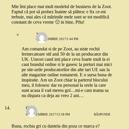
Mie îmi place mai mult modelul de business de la Zoot.
Faptul că pot să probez înainte să plătesc e fix ce-mi
trebuie, mai ales că mărimile mele sunt se tot modifică
constant de ceva vreme 🙂 in bine, Pfiu!
X_y
8 SEPTEMBRIE 2017/1:44 PM
Am comandat si de pe Zoot, au niste rochii
fermecatoare stil anii 50 de la un producator din
UK. Uneori cand imi place ceva foarte mult la ei
caut brandul online si le gasesc la preturi mai mici
pe site-urile producatorilor din alte tari UE sau la
alte magazine online romanesti. E o sursa buna de
inspiratie. Am un Zoot chiar la parterul blocului
meu, il folosesc dar eu personal la orele la care
sunt acasa il vad mereu gol…mi-e cam teama sa
nu dispara ca deja au vreo 2 ani…
Gabi
8 SEPTEMBRIE 2017/12:58 PM
RĂSPUNDE
Buna, rochia gri cu dantela din poza ce marca e?