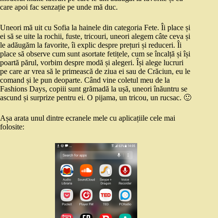
care apoi fac senzație pe unde mă duc.
Uneori mă uit cu Sofia la hainele din categoria Fete. Îi place și
ei să se uite la rochii, fuste, tricouri, uneori alegem câte ceva și
le adăugăm la favorite, îi explic despre prețuri și reduceri. Îi
place să observe cum sunt asortate fetițele, cum se încalță și își
poartă părul, vorbim despre modă și alegeri. Își alege lucruri
pe care ar vrea să le primească de ziua ei sau de Crăciun, eu le
comand și le pun deoparte. Când vine coletul meu de la
Fashions Days, copiii sunt grămadă la ușă, uneori înăuntru se
ascund și surprize pentru ei. O pijama, un tricou, un rucsac. 🙂
Așa arata unul dintre ecranele mele cu aplicațiile cele mai
folosite: