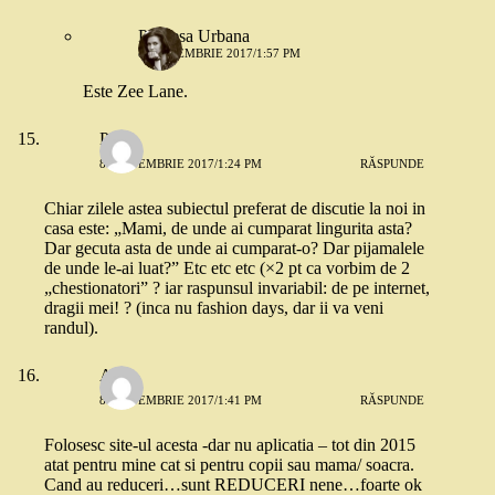
Printesa Urbana
8 SEPTEMBRIE 2017/1:57 PM
Este Zee Lane.
Paula
8 SEPTEMBRIE 2017/1:24 PM
RĂSPUNDE
Chiar zilele astea subiectul preferat de discutie la noi in
casa este: „Mami, de unde ai cumparat lingurita asta?
Dar gecuta asta de unde ai cumparat-o? Dar pijamalele
de unde le-ai luat?” Etc etc etc (×2 pt ca vorbim de 2
„chestionatori” ? iar raspunsul invariabil: de pe internet,
dragii mei! ? (inca nu fashion days, dar ii va veni
randul).
A_A
8 SEPTEMBRIE 2017/1:41 PM
RĂSPUNDE
Folosesc site-ul acesta -dar nu aplicatia – tot din 2015
atat pentru mine cat si pentru copii sau mama/ soacra.
Cand au reduceri…sunt REDUCERI nene…foarte ok