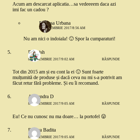
Acum am descarcat aplicatia…sa vedeeeem daca azi
imi fac un cadou ?
Printesa Urbana
8 SEPTEMBRIE 2017/8:56 AM
Nu am nici o indoiala! 🙂 Spor la cumparaturi!
Bookish
8 SEPTEMBRIE 2017/9:02 AM
RĂSPUNDE
Tot din 2015 am și eu cont la ei 🙂 Sunt foarte
mulțumită de produse și dacă ceva nu mi s-a potrivit am
făcut retur fără probleme. Și eu îi recomand.
Alexandra D
8 SEPTEMBRIE 2017/9:05 AM
RĂSPUNDE
Eu! Ce nu cunosc nu ma doare… la portofel 😛
Raluca Badita
8 SEPTEMBRIE 2017/9:05 AM
RĂSPUNDE