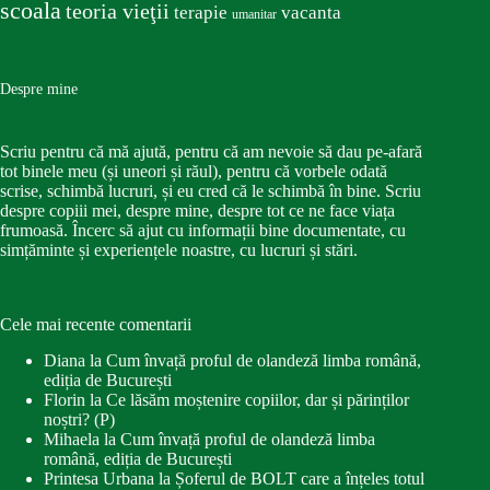
scoala
teoria vieţii
terapie
vacanta
umanitar
Despre mine
Scriu pentru că mă ajută, pentru că am nevoie să dau pe-afară
tot binele meu (și uneori și răul), pentru că vorbele odată
scrise, schimbă lucruri, și eu cred că le schimbă în bine. Scriu
despre copiii mei, despre mine, despre tot ce ne face viața
frumoasă. Încerc să ajut cu informații bine documentate, cu
simțăminte și experiențele noastre, cu lucruri și stări.
Cele mai recente comentarii
Diana
la
Cum învață proful de olandeză limba română,
ediția de București
Florin
la
Ce lăsăm moștenire copiilor, dar și părinților
noștri? (P)
Mihaela
la
Cum învață proful de olandeză limba
română, ediția de București
Printesa Urbana
la
Șoferul de BOLT care a înțeles totul