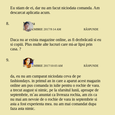
Eu stiam de ei, dar nu am facut niciodata comanda. Am
descarcat aplicatia acum.
Mirona
8 SEPTEMBRIE 2017/9:14 AM
RĂSPUNDE
Daca nu ar exista magazine online, as fi dezbrăcată si eu
si copiii. Plus multe alte lucruri care mi-ar lipsi prin
casa. ?
maddy
8 SEPTEMBRIE 2017/10:03 AM
RĂSPUNDE
da, eu nu am cumparat niciodata ceva de pe
fashiondays. in primul an in care a aparut acest magazin
online am pus comanda in iulie pentru o rochie de vara.
a trecut august si nimic, pe la sfarsitul lunii, aproape de
septembrie, m`au anuntat ca livreaza rochia, am zis ca
nu mai am nevoie de o rochie de vara in septembrie si
asta a fost experienta mea. nu am mai comandat dupa
faza asta nimic.