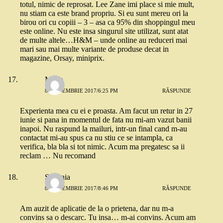
totul, nimic de reprosat. Lee Zane imi place si mie mult,
nu stiam ca este brand propriu. Si eu sunt mereu ori la
birou ori cu copiii – 3 – asa ca 95% din shoppingul meu
este online. Nu este insa singurul site utilizat, sunt atat
de multe altele…H&M – unde online au reduceri mai
mari sau mai multe variante de produse decat in
magazine, Orsay, miniprix.
Maria
8 SEPTEMBRIE 2017/6:25 PM
RĂSPUNDE
Experienta mea cu ei e proasta. Am facut un retur in 27
iunie si pana in momentul de fata nu mi-am vazut banii
inapoi. Nu raspund la mailuri, intr-un final cand m-au
contactat mi-au spus ca nu stiu ce se intampla, ca
verifica, bla bla si tot nimic. Acum ma pregatesc sa ii
reclam … Nu recomand
Stefania
8 SEPTEMBRIE 2017/8:46 PM
RĂSPUNDE
Am auzit de aplicatie de la o prietena, dar nu m-a
convins sa o descarc. Tu insa… m-ai convins. Acum am