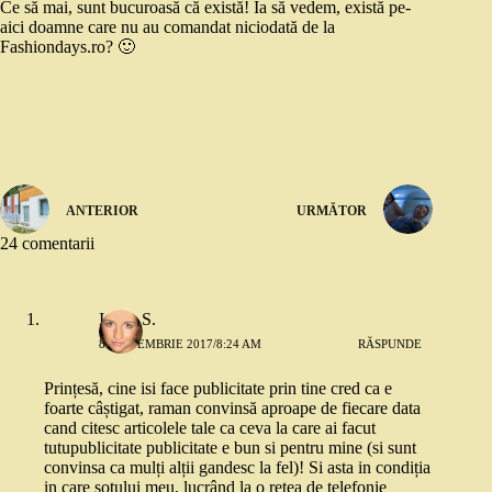
Ce să mai, sunt bucuroasă că există! Ia să vedem, există pe-
aici doamne care nu au comandat niciodată de la
Fashiondays.ro? 🙂
ANTERIOR
URMĂTOR
24 comentarii
Ioana S.
8 SEPTEMBRIE 2017/8:24 AM
RĂSPUNDE
Prințesă, cine isi face publicitate prin tine cred ca e
foarte câștigat, raman convinsă aproape de fiecare data
cand citesc articolele tale ca ceva la care ai facut
tutupublicitate publicitate e bun si pentru mine (si sunt
convinsa ca mulți alții gandesc la fel)! Si asta in condiția
in care soțului meu, lucrând la o rețea de telefonie