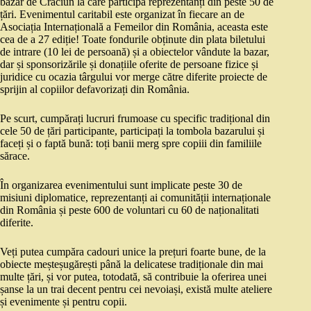
bazar de Crăciun la care participă reprezentanți din peste 50 de
țări. Evenimentul caritabil este organizat în fiecare an de
Asociația Internațională a Femeilor din România, aceasta este
cea de a 27 ediție! Toate fondurile obținute din plata biletului
de intrare (10 lei de persoană) și a obiectelor vândute la bazar,
dar și sponsorizările și donațiile oferite de persoane fizice și
juridice cu ocazia târgului vor merge către diferite proiecte de
sprijin al copiilor defavorizați din România.
Pe scurt, cumpărați lucruri frumoase cu specific tradițional din
cele 50 de țări participante, participați la tombola bazarului și
faceți și o faptă bună: toți banii merg spre copiii din familiile
sărace.
În organizarea evenimentului sunt implicate peste 30 de
misiuni diplomatice, reprezentanți ai comunității internaționale
din România și peste 600 de voluntari cu 60 de naționalitati
diferite.
Veți putea cumpăra cadouri unice la prețuri foarte bune, de la
obiecte meșteșugărești până la delicatese tradiționale din mai
multe țări, și vor putea, totodată, să contribuie la oferirea unei
șanse la un trai decent pentru cei nevoiași, există multe ateliere
și evenimente și pentru copii.