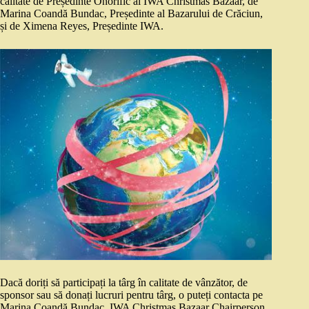
calitate de Președinte Onorific al IWA Christmas Bazaar, de
Marina Coandă Bundac, Președinte al Bazarului de Crăciun,
și de Ximena Reyes, Președinte IWA.
Dacă doriți să participați la târg în calitate de vânzător, de
sponsor sau să donați lucruri pentru târg, o puteți contacta pe
Marina Coandă Bundac, IWA Christmas Bazaar Chairperson,