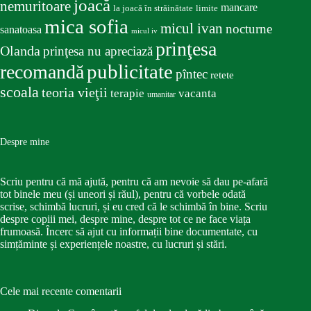
joacă
nemuritoare
mancare
la joacă în străinătate
limite
mica sofia
micul ivan
nocturne
sanatoasa
micul iv
prinţesa
Olanda
prinţesa nu apreciază
publicitate
recomandă
pîntec
retete
scoala
teoria vieţii
terapie
vacanta
umanitar
Despre mine
Scriu pentru că mă ajută, pentru că am nevoie să dau pe-afară
tot binele meu (și uneori și răul), pentru că vorbele odată
scrise, schimbă lucruri, și eu cred că le schimbă în bine. Scriu
despre copiii mei, despre mine, despre tot ce ne face viața
frumoasă. Încerc să ajut cu informații bine documentate, cu
simțăminte și experiențele noastre, cu lucruri și stări.
Cele mai recente comentarii