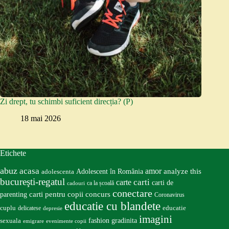
Zi drept, tu schimbi suficient direcția? (P)
18 mai 2026
Etichete
abuz
acasa
amor
Adolescent în România
analyze this
adolescenta
bucureşti-regatul
carte
carti
carti de
ca la școală
cadouri
conectare
carti pentru copii
concurs
parenting
Coronavirus
educatie cu blandete
educatie
cuplu
delicatese
depresie
imagini
fashion
gradinita
sexuala
emigrare
evenimente copii