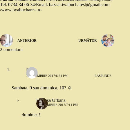
Tel: 0734 34 06 34/Email: bazaar.iwabucharest@gmail.com
/www.iwabucharest.ro
ANTERIOR
URMĂTOR
2 comentarii
Maria
7 DECEMBRIE 2017/6:24 PM
RĂSPUNDE
Sambata, 9 sau duminica, 10? ☺
Printesa Urbana
7 DECEMBRIE 2017/7:14 PM
duminica!