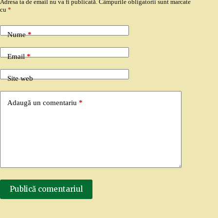
Adresa ta de email nu va fi publicată.
Câmpurile obligatorii sunt marcate
cu
*
Nume
*
Email
*
Site web
Adaugă un comentariu
*
Publică comentariul