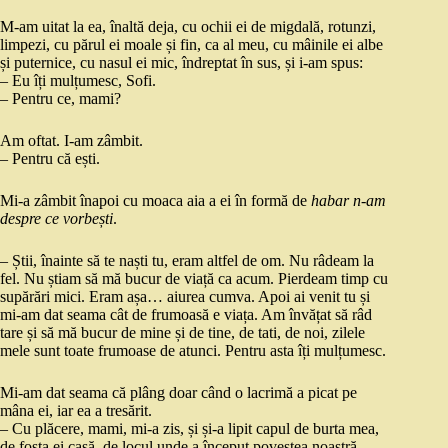
M-am uitat la ea, înaltă deja, cu ochii ei de migdală, rotunzi,
limpezi, cu părul ei moale și fin, ca al meu, cu mâinile ei albe
și puternice, cu nasul ei mic, îndreptat în sus, și i-am spus:
– Eu îți mulțumesc, Sofi.
– Pentru ce, mami?
Am oftat. I-am zâmbit.
– Pentru că ești.
Mi-a zâmbit înapoi cu moaca aia a ei în formă de
habar n-am
despre ce vorbești
.
– Știi, înainte să te naști tu, eram altfel de om. Nu râdeam la
fel. Nu știam să mă bucur de viață ca acum. Pierdeam timp cu
supărări mici. Eram așa… aiurea cumva. Apoi ai venit tu și
mi-am dat seama cât de frumoasă e viața. Am învățat să râd
tare și să mă bucur de mine și de tine, de tati, de noi, zilele
mele sunt toate frumoase de atunci. Pentru asta îți mulțumesc.
Mi-am dat seama că plâng doar când o lacrimă a picat pe
mâna ei, iar ea a tresărit.
– Cu plăcere, mami, mi-a zis, și și-a lipit capul de burta mea,
de fosta ei casă, de locul unde a început povestea noastră,