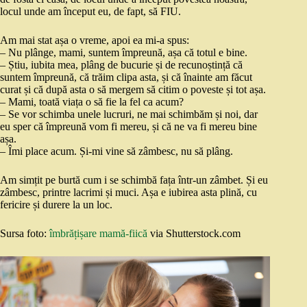
locul unde am început eu, de fapt, să FIU.
Am mai stat așa o vreme, apoi ea mi-a spus:
– Nu plânge, mami, suntem împreună, așa că totul e bine.
– Știu, iubita mea, plâng de bucurie și de recunoștință că
suntem împreună, că trăim clipa asta, și că înainte am făcut
curat și că după asta o să mergem să citim o poveste și tot așa.
– Mami, toată viața o să fie la fel ca acum?
– Se vor schimba unele lucruri, ne mai schimbăm și noi, dar
eu sper că împreună vom fi mereu, și că ne va fi mereu bine
așa.
– Îmi place acum. Și-mi vine să zâmbesc, nu să plâng.
Am simțit pe burtă cum i se schimbă fața într-un zâmbet. Și eu
zâmbesc, printre lacrimi și muci. Așa e iubirea asta plină, cu
fericire și durere la un loc.
Sursa foto:
îmbrățișare mamă-fiică
via Shutterstock.com