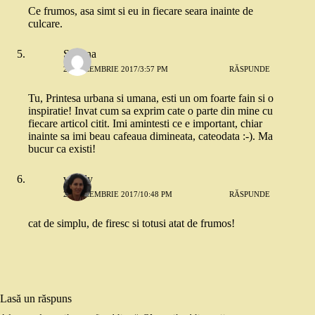
Ce frumos, asa simt si eu in fiecare seara inainte de
culcare.
Silvana
22 DECEMBRIE 2017/3:57 PM
RĂSPUNDE
Tu, Printesa urbana si umana, esti un om foarte fain si o
inspiratie! Invat cum sa exprim cate o parte din mine cu
fiecare articol citit. Imi amintesti ce e important, chiar
inainte sa imi beau cafeaua dimineata, cateodata :-). Ma
bucur ca existi!
vavaly
22 DECEMBRIE 2017/10:48 PM
RĂSPUNDE
cat de simplu, de firesc si totusi atat de frumos!
Lasă un răspuns