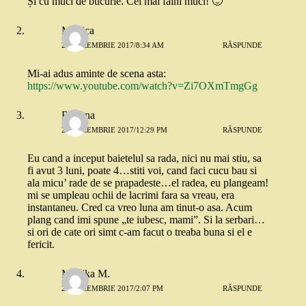
Și cu muci de bucurie. Cei mai faini muci! 🙂
Monica
21 DECEMBRIE 2017/8:34 AM
RĂSPUNDE
Mi-ai adus aminte de scena asta:
https://www.youtube.com/watch?v=Zi7OXmTmgGg
Roxana
21 DECEMBRIE 2017/12:29 PM
RĂSPUNDE
Eu cand a inceput baietelul sa rada, nici nu mai stiu, sa
fi avut 3 luni, poate 4…stiti voi, cand faci cucu bau si
ala micu’ rade de se prapadeste…el radea, eu plangeam!
mi se umpleau ochii de lacrimi fara sa vreau, era
instantaneu. Cred ca vreo luna am tinut-o asa. Acum
plang cand imi spune „te iubesc, mami”. Si la serbari…
si ori de cate ori simt c-am facut o treaba buna si el e
fericit.
Monika M.
21 DECEMBRIE 2017/2:07 PM
RĂSPUNDE