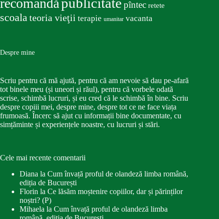
publicitate
recomandă
pîntec
retete
scoala
teoria vieţii
terapie
vacanta
umanitar
Despre mine
Scriu pentru că mă ajută, pentru că am nevoie să dau pe-afară
tot binele meu (și uneori și răul), pentru că vorbele odată
scrise, schimbă lucruri, și eu cred că le schimbă în bine. Scriu
despre copiii mei, despre mine, despre tot ce ne face viața
frumoasă. Încerc să ajut cu informații bine documentate, cu
simțăminte și experiențele noastre, cu lucruri și stări.
Cele mai recente comentarii
Diana
la
Cum învață proful de olandeză limba română,
ediția de București
Florin
la
Ce lăsăm moștenire copiilor, dar și părinților
noștri? (P)
Mihaela
la
Cum învață proful de olandeză limba
română, ediția de București