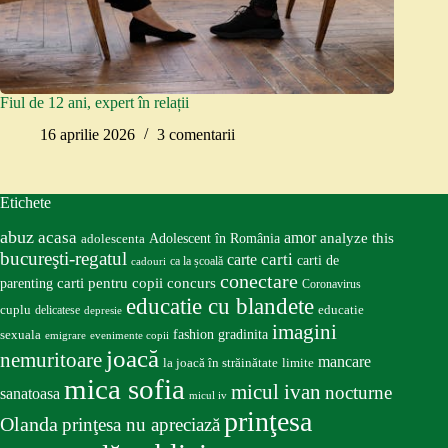
Fiul de 12 ani, expert în relații
16 aprilie 2026
3 comentarii
Etichete
abuz
acasa
amor
Adolescent în România
analyze this
adolescenta
bucureşti-regatul
carte
carti
carti de
ca la școală
cadouri
conectare
carti pentru copii
concurs
parenting
Coronavirus
educatie cu blandete
educatie
cuplu
delicatese
depresie
imagini
fashion
gradinita
sexuala
emigrare
evenimente copii
joacă
nemuritoare
mancare
la joacă în străinătate
limite
mica sofia
micul ivan
nocturne
sanatoasa
micul iv
prinţesa
Olanda
prinţesa nu apreciază