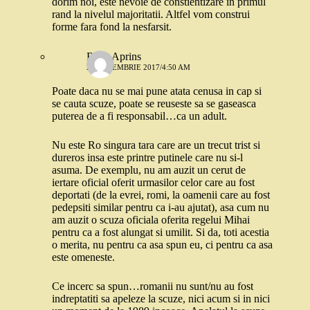
dorim noi, este nevoie de constientizare in primul
rand la nivelul majoritatii. Altfel vom construi
forme fara fond la nesfarsit.
Rosu Aprins
20 DECEMBRIE 2017/4:50 AM
Poate daca nu se mai pune atata cenusa in cap si
se cauta scuze, poate se reuseste sa se gaseasca
puterea de a fi responsabil…ca un adult.
Nu este Ro singura tara care are un trecut trist si
dureros insa este printre putinele care nu si-l
asuma. De exemplu, nu am auzit un cerut de
iertare oficial oferit urmasilor celor care au fost
deportati (de la evrei, romi, la oamenii care au fost
pedepsiti similar pentru ca i-au ajutat), asa cum nu
am auzit o scuza oficiala oferita regelui Mihai
pentru ca a fost alungat si umilit. Si da, toti acestia
o merita, nu pentru ca asa spun eu, ci pentru ca asa
este omeneste.
Ce incerc sa spun…romanii nu sunt/nu au fost
indreptatiti sa apeleze la scuze, nici acum si in nici