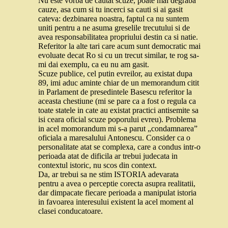
Nu este vorba de cautat scuze, poate mai degraba
cauze, asa cum si tu incerci sa cauti si ai gasit
cateva: dezbinarea noastra, faptul ca nu suntem
uniti pentru a ne asuma greselile trecutului si de
avea responsabilitatea propriului destin ca si natie.
Referitor la alte tari care acum sunt democratic mai
evoluate decat Ro si cu un trecut similar, te rog sa-
mi dai exemplu, ca eu nu am gasit.
Scuze publice, cel putin evreilor, au existat dupa
89, imi aduc aminte chiar de un memorandum citit
in Parlament de presedintele Basescu referitor la
aceasta chestiune (mi se pare ca a fost o regula ca
toate statele in cate au existat practici antisemite sa
isi ceara oficial scuze poporului evreu). Problema
in acel momorandum mi s-a parut „condamnarea”
oficiala a maresalului Antonescu. Consider ca o
personalitate atat se complexa, care a condus intr-o
perioada atat de dificila ar trebui judecata in
contextul istoric, nu scos din context.
Da, ar trebui sa ne stim ISTORIA adevarata
pentru a avea o perceptie corecta asupra realitatii,
dar dimpacate fiecare perioada a manipulat istoria
in favoarea interesului existent la acel moment al
clasei conducatoare.