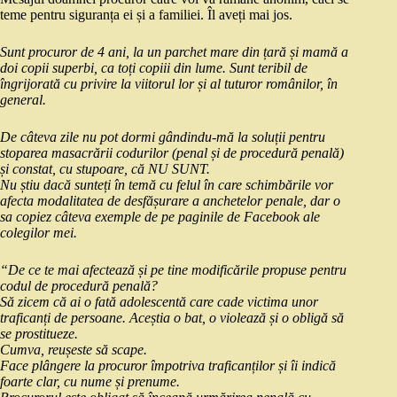
teme pentru siguranța ei și a familiei. Îl aveți mai jos.
Sunt procuror de 4 ani, la un parchet mare din țară și mamă a
doi copii superbi, ca toți copiii din lume. Sunt teribil de
îngrijorată cu privire la viitorul lor și al tuturor românilor, în
general.
De câteva zile nu pot dormi gândindu-mă la soluții pentru
stoparea masacrării codurilor (penal și de procedură penală)
și constat, cu stupoare, că NU SUNT.
Nu știu dacă sunteți în temă cu felul în care schimbările vor
afecta modalitatea de desfășurare a anchetelor penale, dar o
sa copiez câteva exemple de pe paginile de Facebook ale
colegilor mei.
“De ce te mai afectează și pe tine modificările propuse pentru
codul de procedură penală?
Să zicem că ai o fată adolescentă care cade victima unor
traficanți de persoane. Aceștia o bat, o violează și o obligă să
se prostitueze.
Cumva, reușeste să scape.
Face plângere la procuror împotriva traficanților și îi indică
foarte clar, cu nume și prenume.