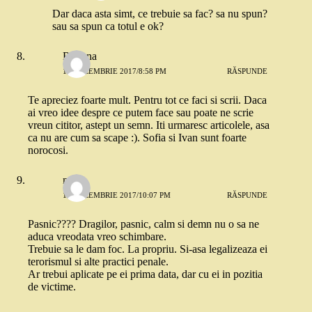
Dar daca asta simt, ce trebuie sa fac? sa nu spun?
sau sa spun ca totul e ok?
Roxana
18 DECEMBRIE 2017/8:58 PM
RĂSPUNDE
Te apreciez foarte mult. Pentru tot ce faci si scrii. Daca
ai vreo idee despre ce putem face sau poate ne scrie
vreun cititor, astept un semn. Iti urmaresc articolele, asa
ca nu are cum sa scape :). Sofia si Ivan sunt foarte
norocosi.
m
18 DECEMBRIE 2017/10:07 PM
RĂSPUNDE
Pasnic???? Dragilor, pasnic, calm si demn nu o sa ne
aduca vreodata vreo schimbare.
Trebuie sa le dam foc. La propriu. Si-asa legalizeaza ei
terorismul si alte practici penale.
Ar trebui aplicate pe ei prima data, dar cu ei in pozitia
de victime.