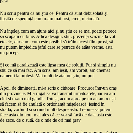
pasă.
Nu scriu pentru că nu știu ce. Pentru că sunt debusolată și
lipsită de speranță cum n-am mai fost, cred, niciodată.
Nu înțeleg cum am ajuns aici și nu știu ce se mai poate petrece
să scăpăm cu bine. Adică desigur, știu, prezență scăzută la vot
etc etc, dar cum, cum este posibil să trăim acest film prost, să
nu putem împiedica jaful care se petrece de atâta vreme, asta
nu pricep.
Și ce mă paralizează este lipsa mea de soluții. Pur și simplu nu
știu ce să mai fac. Am scris, am ieșit, am vorbit, am chemat
oamenii la protest. Mai mult de atât nu știu, nu pot.
Apoi, de dimineață, mi-a scris o cititoare. Procuror într-un oraș
din provincie. M-a rugat să vă transmit următoarele, iar eu am
citit și m-am mai gândit. Totuși, acum aproape un an am reușit
să facem să fie anulată o ordonanță mișelească, ieșind în
stradă, vorbind și scriind mult despre asta. Trebuie să putem
face asta din nou, mai ales că ce vor să facă de data asta este
de zece, de o sută, de o mie de ori mai grav.
Mesajul doamnei procuror către voi va rămâne anonim, căci se