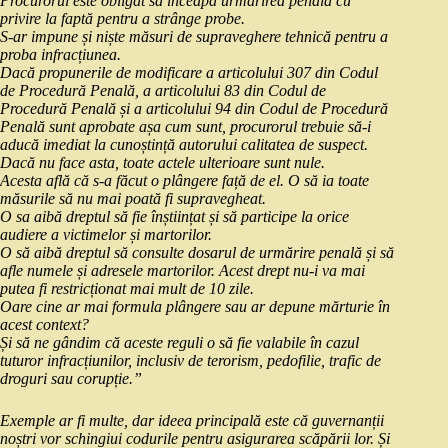
Procurorul este obligat să înceapă urmărirea penală cu
privire la faptă pentru a strânge probe.
S-ar impune și niște măsuri de supraveghere tehnică pentru a
proba infracțiunea.
Dacă propunerile de modificare a articolului 307 din Codul
de Procedură Penală, a articolului 83 din Codul de
Procedură Penală și a articolului 94 din Codul de Procedură
Penală sunt aprobate așa cum sunt, procurorul trebuie să-i
aducă imediat la cunoștință autorului calitatea de suspect.
Dacă nu face asta, toate actele ulterioare sunt nule.
Acesta află că s-a făcut o plângere față de el. O să ia toate
măsurile să nu mai poată fi supravegheat.
O sa aibă dreptul să fie înștiințat și să participe la orice
audiere a victimelor și martorilor.
O să aibă dreptul să consulte dosarul de urmărire penală și să
afle numele și adresele martorilor. Acest drept nu-i va mai
putea fi restricționat mai mult de 10 zile.
Oare cine ar mai formula plângere sau ar depune mărturie în
acest context?
Și să ne gândim că aceste reguli o să fie valabile în cazul
tuturor infracțiunilor, inclusiv de terorism, pedofilie, trafic de
droguri sau corupție.”
Exemple ar fi multe, dar ideea principală este că guvernanții
noștri vor schingiui codurile pentru asigurarea scăpării lor. Și