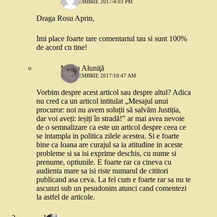
20 DECEMBRIE 2017/4:03 PM
Draga Rosu Aprin,
Imi place foarte tare comentariul tau si sunt 100%
de acord cu tine!
Mama Aluniţă
20 DECEMBRIE 2017/10:47 AM
Vorbim despre acest articol sau despre altul? Adica
nu cred ca un articol intitulat „Mesajul unui
procuror: noi nu avem soluții să salvăm Justiția,
dar voi aveți: ieșiți în stradă!” ar mai avea nevoie
de o semnalizare ca este un articol despre ceea ce
se intampla in politica zilele acestea. Si e foarte
bine ca Ioana are curajul sa ia atitudine in aceste
probleme si sa isi exprime deschis, cu nume si
prenume, optiunile. E foarte rar ca cineva cu
audienta mare sa isi riste numarul de cititori
publicand asa ceva. La fel cum e foarte rar sa nu te
ascunzi sub un pesudonim atunci cand comentezi
la astfel de articole.