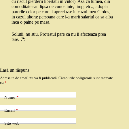
cu riscul pierderii libertatii in viitor). Asa ca lumea, din
comoditate sau lipsa de cunostinte, timp, etc.., adopta
parerile celor pe care ii apreciaza: in cazul meu Ciolos,
in cazul altora: persoana care i-a marit salariul ca sa aiba
inca o paine pe masa.
Solutii, nu stiu. Protestul pare ca nu ii afecteaza prea
tare. 🙁
Lasă un răspuns
Adresa ta de email nu va fi publicată.
Câmpurile obligatorii sunt marcate
cu
*
Nume
*
Email
*
Site web