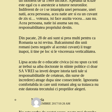
un moment de la 1989 incoace. Apelatul la scuze
este egal cu o anestezie a tuturor neuronilor.
Indiferent de ce i se intampla unei persoane, unei
natii, acea persoana, acea natie are si ea un cuvant
de zis si… voteaza, isi face auzita vocea…sau nu.
Acea persoana, natie isi asuma sau nu,
responsabilitatea propriului destin.
Din pacate, 28 de ani sunt si prea multi pentru ca
Romania sa isi revina. Balcanismul din unii
romani (sens negativ al acestui cuvant) ii trage
inapoi, ii tine pe loc si le viscereaza verticalitatea.
Lipsa acuta de o educatie civica (si nu spun ca toti
ar trebui sa aiba doctorate in stiinte politice ci doar
SA VREI sa inveti despre istoria tarii tale si
responsabilitatile de cetatean, din surse de
incredere) atrage dupa sine consecintele. Ignoranta
comfortabila in care unii romani aleg sa traiasca nu
este datorata trecutului ci propriilor alegeri.
Mihaela
20 DECEMBRIE 2017/10:26 AM