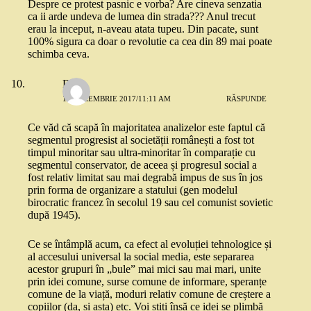
Despre ce protest pasnic e vorba? Are cineva senzatia
ca ii arde undeva de lumea din strada??? Anul trecut
erau la inceput, n-aveau atata tupeu. Din pacate, sunt
100% sigura ca doar o revolutie ca cea din 89 mai poate
schimba ceva.
Dan
19 DECEMBRIE 2017/11:11 AM
RĂSPUNDE
Ce văd că scapă în majoritatea analizelor este faptul că
segmentul progresist al societății românești a fost tot
timpul minoritar sau ultra-minoritar în comparație cu
segmentul conservator, de aceea și progresul social a
fost relativ limitat sau mai degrabă impus de sus în jos
prin forma de organizare a statului (gen modelul
birocratic francez în secolul 19 sau cel comunist sovietic
după 1945).
Ce se întâmplă acum, ca efect al evoluției tehnologice și
al accesului universal la social media, este separarea
acestor grupuri în „bule” mai mici sau mai mari, unite
prin idei comune, surse comune de informare, speranțe
comune de la viață, moduri relativ comune de creștere a
copiilor (da, și asta) etc. Voi știți însă ce idei se plimbă