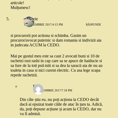
articole!
Mulțumesc!
o femeie
18 DECEMBRIE 2017/4:15 PM
RĂSPUNDE
si procurorii pot actiona si schimba. Gasim un
procuror/avocat puternic si dam romania si indivizii aia
in judecata ACUM la CEDO.
Mai pe gustul meu este sa caut 2 avocati buni si 10 de
rachetzi rusi rashi in cap care sa se apuce de haiducie si
sa fure de la toti psd-istii si sa dea la saracii aia de nu au
toaleta in casa si nici curent electric. Cu asa lege scapa
repede rachetzii.
Ella
18 DECEMBRIE 2017/7:18 PM
Din câte știu eu, nu poți acționa la CEDO decât
dacă ai epuizat toate căile de atac în țara ta. Adică,
da, poți depune acțiune și acum la CEDO, dar nu
va fi admisă.