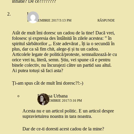
inflatie? De ce????????
LS
18 DECEMBRIE 2017/3:13 PM
RĂSPUNDE
Atât de mult îmi doresc un cadou de la tine! Dacă vrei,
folosesc și expresia des întâlnită în zilele acestea: ” în
spiritul sărbătorilor „. Este adevărat , îți ia o secundă în
plus, dar ca să fim chit, alege-ți și tu un cadou.
Articolele legate de politică/proteste, semnalizează-le cu
orice vrei tu, literă, semn. Știu, vei spune că e pentru
binele colectiv, nu încurajezi către un partid sau altul.
Ai putea totuși să faci asta?
Ți-am spus cât de mult îmi doresc?!:-)
Printesa Urbana
18 DECEMBRIE 2017/3:16 PM
Acesta nu e un articol politic. E un articol despre
supravietuirea noastra in tara noastra.
Dar de ce-ti doresti acest cadou de la mine?