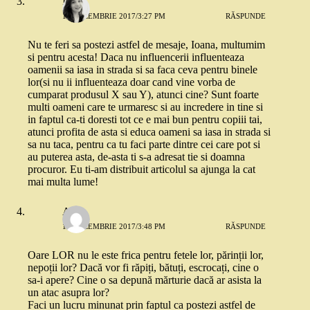
Ioana
18 DECEMBRIE 2017/3:27 PM
RĂSPUNDE
Nu te feri sa postezi astfel de mesaje, Ioana, multumim
si pentru acesta! Daca nu influencerii influenteaza
oamenii sa iasa in strada si sa faca ceva pentru binele
lor(si nu ii influenteaza doar cand vine vorba de
cumparat produsul X sau Y), atunci cine? Sunt foarte
multi oameni care te urmaresc si au incredere in tine si
in faptul ca-ti doresti tot ce e mai bun pentru copiii tai,
atunci profita de asta si educa oameni sa iasa in strada si
sa nu taca, pentru ca tu faci parte dintre cei care pot si
au puterea asta, de-asta ti s-a adresat tie si doamna
procuror. Eu ti-am distribuit articolul sa ajunga la cat
mai multa lume!
Alex
18 DECEMBRIE 2017/3:48 PM
RĂSPUNDE
Oare LOR nu le este frica pentru fetele lor, părinții lor,
nepoții lor? Dacă vor fi răpiți, bătuți, escrocați, cine o
sa-i apere? Cine o sa depună mărturie dacă ar asista la
un atac asupra lor?
Faci un lucru minunat prin faptul ca postezi astfel de