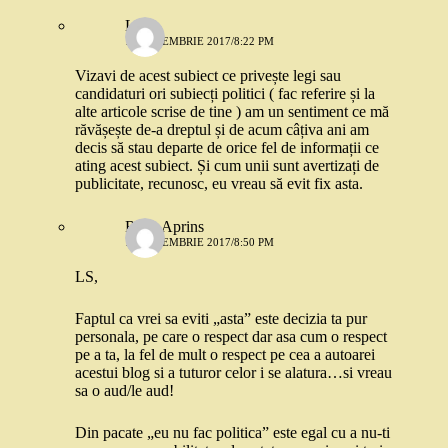
LS
18 DECEMBRIE 2017/8:22 PM
Vizavi de acest subiect ce privește legi sau
candidaturi ori subiecți politici ( fac referire și la
alte articole scrise de tine ) am un sentiment ce mă
răvășește de-a dreptul și de acum câțiva ani am
decis să stau departe de orice fel de informații ce
ating acest subiect. Și cum unii sunt avertizați de
publicitate, recunosc, eu vreau să evit fix asta.
Rosu Aprins
19 DECEMBRIE 2017/8:50 PM
LS,
Faptul ca vrei sa eviti „asta” este decizia ta pur
personala, pe care o respect dar asa cum o respect
pe a ta, la fel de mult o respect pe cea a autoarei
acestui blog si a tuturor celor i se alatura…si vreau
sa o aud/le aud!
Din pacate „eu nu fac politica” este egal cu a nu-ti