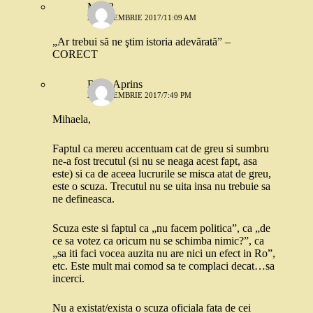
Mira2
20 DECEMBRIE 2017/11:09 AM
„Ar trebui să ne ştim istoria adevărată” –
CORECT
Rosu Aprins
20 DECEMBRIE 2017/7:49 PM
Mihaela,
Faptul ca mereu accentuam cat de greu si sumbru
ne-a fost trecutul (si nu se neaga acest fapt, asa
este) si ca de aceea lucrurile se misca atat de greu,
este o scuza. Trecutul nu se uita insa nu trebuie sa
ne defineasca.
Scuza este si faptul ca „nu facem politica”, ca „de
ce sa votez ca oricum nu se schimba nimic?”, ca
„sa iti faci vocea auzita nu are nici un efect in Ro”,
etc. Este mult mai comod sa te complaci decat…sa
incerci.
Nu a existat/exista o scuza oficiala fata de cei