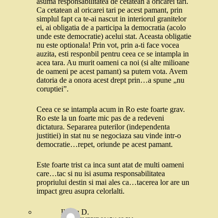
asuma responsabilitatea de cetatean a oricarei tari.
Ca cetatean al oricarei tari pe acest pamant, prin
simplul fapt ca te-ai nascut in interiorul granitelor
ei, ai obligatia de a participa la democratia (acolo
unde este democratie) acelui stat. Aceasta obligatie
nu este optionala! Prin vot, prin a-ti face vocea
auzita, esti responbil pentru ceea ce se intampla in
acea tara. Au murit oameni ca noi (si alte milioane
de oameni pe acest pamant) sa putem vota. Avem
datoria de a onora acest drept prin…a spune „nu
coruptiei”.
Ceea ce se intampla acum in Ro este foarte grav.
Ro este la un foarte mic pas de a redeveni
dictatura. Separarea puterilor (independenta
justitiei) in stat nu se negociaza sau vinde intr-o
democratie…repet, oriunde pe acest pamant.
Este foarte trist ca inca sunt atat de multi oameni
care…tac si nu isi asuma responsabilitatea
propriului destin si mai ales ca…tacerea lor are un
impact greu asupra celorlalti.
Ileana D.