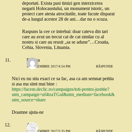
deportati. Exista pasi timizi gen interzicerea
negarii Holocaustului, un monument istoric, un
proiect care atesta atrocitatile, toate facute disparat
de-a lungul acestor 28 de ani…dar nu o scuza.
Raspuns la cee ce intrebai: doar cateva din tari
care au avut un trecut cat de cat similar cu al
nostru si care au reusit „sa se adune”…Croatia,
Cehia, Slovenia, Lituania.
Florina
19 DECEMBRIE 2017/4:54 PM
RĂSPUNDE
Nici eu nu stiu exact ce sa fac, asa ca am semnat petitia
si asa ma simt mai bine :
https://facem.declic.ro/campaigns/toti-pentru-justitie?
utm_campaign=uf4tzaTGaI&utm_medium=facebook&
utm_source=share
Doamne ajuta-ne
Ana
20 DECEMBRIE 2017/5:35 PM
RĂSPUNDE