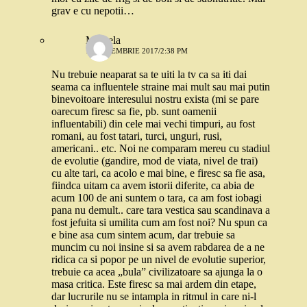
grav e cu nepotii…
Mihaela
19 DECEMBRIE 2017/2:38 PM
Nu trebuie neaparat sa te uiti la tv ca sa iti dai
seama ca influentele straine mai mult sau mai putin
binevoitoare interesului nostru exista (mi se pare
oarecum firesc sa fie, pb. sunt oamenii
influentabili) din cele mai vechi timpuri, au fost
romani, au fost tatari, turci, unguri, rusi,
americani.. etc. Noi ne comparam mereu cu stadiul
de evolutie (gandire, mod de viata, nivel de trai)
cu alte tari, ca acolo e mai bine, e firesc sa fie asa,
fiindca uitam ca avem istorii diferite, ca abia de
acum 100 de ani suntem o tara, ca am fost iobagi
pana nu demult.. care tara vestica sau scandinava a
fost jefuita si umilita cum am fost noi? Nu spun ca
e bine asa cum sintem acum, dar trebuie sa
muncim cu noi insine si sa avem rabdarea de a ne
ridica ca si popor pe un nivel de evolutie superior,
trebuie ca acea „bula” civilizatoare sa ajunga la o
masa critica. Este firesc sa mai ardem din etape,
dar lucrurile nu se intampla in ritmul in care ni-l