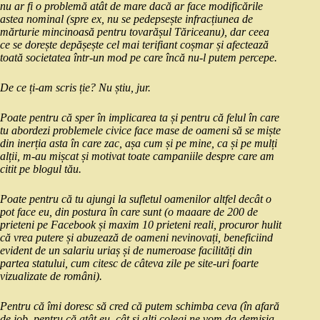
nu ar fi o problemă atât de mare dacă ar face modificările
astea nominal (spre ex, nu se pedepsește infracțiunea de
mărturie mincinoasă pentru tovarășul Tăriceanu), dar ceea
ce se dorește depășește cel mai terifiant coșmar și afectează
toată societatea într-un mod pe care încă nu-l putem percepe.
De ce ți-am scris ție? Nu știu, jur.
Poate pentru că sper în implicarea ta și pentru că felul în care
tu abordezi problemele civice face mase de oameni să se miște
din inerția asta în care zac, așa cum și pe mine, ca și pe mulți
alții, m-au mișcat și motivat toate campaniile despre care am
citit pe blogul tău.
Poate pentru că tu ajungi la sufletul oamenilor altfel decât o
pot face eu, din postura în care sunt (o maaare de 200 de
prieteni pe Facebook și maxim 10 prieteni reali, procuror hulit
că vrea putere și abuzează de oameni nevinovați, beneficiind
evident de un salariu uriaș și de numeroase facilități din
partea statului, cum citesc de câteva zile pe site-uri foarte
vizualizate de români).
Pentru că îmi doresc să cred că putem schimba ceva (în afară
de job, pentru că atât eu, cât și alți colegi ne vom da demisia