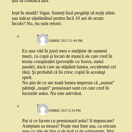
știu să conducă țara.
Ieșit în stradă? Sigur. Sunteți însă pregătiți să ieșiți zilnic
sau măcar săptămânal pentru încă 10 ani de acum
încolo? Nu, nu sunt retoric.
Mira2
19 DECEMBRIE 2017/12:49 PM
Eu una văd în jurul meu o mulţime de oameni
tineri, cu copii şi locuri de muncă ok care cred în
teoria conspirației (poveștile cu Soros, statul
paralel, dacii care au stăpânit lumea, occidentul cel
rău). Şi probabil că îsi cresc copiii în acealaşi
spirit.
Nu ştiu de ce are toată lumea impresia că „numai”
părinţii „noştri” pensionari sunt cei care cred în
lucrurile astea. Nu este adevărat.
IQ
19 DECEMBRIE 2017/2:34 PM
Pai si ce facem cu pensionarii astia? Ii impuscam?
Asteptam sa moara? Poate mai bine asa, ca oricum
mor cu zile de frig si de boli si de subnutritie. Mai