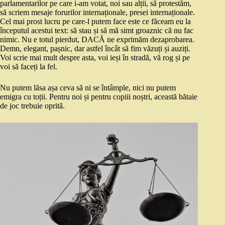
parlamentarilor pe care i-am votat, noi sau alții, să protestăm,
să scriem mesaje forurilor internaționale, presei internaționale.
Cel mai prost lucru pe care-l putem face este ce făceam eu la
începutul acestui text: să stau și să mă simt groaznic că nu fac
nimic. Nu e totul pierdut, DACĂ ne exprimăm dezaprobarea.
Demn, elegant, pașnic, dar astfel încât să fim văzuți și auziți.
Voi scrie mai mult despre asta, voi ieși în stradă, vă rog și pe
voi să faceți la fel.
Nu putem lăsa așa ceva să ni se întâmple, nici nu putem
emigra cu toții. Pentru noi și pentru copiii noștri, această bătaie
de joc trebuie oprită.