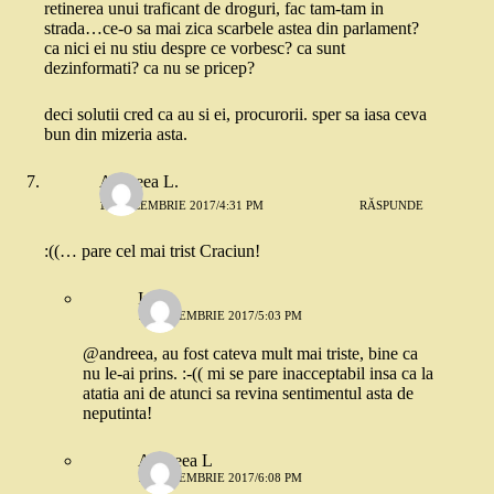
retinerea unui traficant de droguri, fac tam-tam in
strada…ce-o sa mai zica scarbele astea din parlament?
ca nici ei nu stiu despre ce vorbesc? ca sunt
dezinformati? ca nu se pricep?
deci solutii cred ca au si ei, procurorii. sper sa iasa ceva
bun din mizeria asta.
Andreea L.
18 DECEMBRIE 2017/4:31 PM
RĂSPUNDE
:((… pare cel mai trist Craciun!
Irina
18 DECEMBRIE 2017/5:03 PM
@andreea, au fost cateva mult mai triste, bine ca
nu le-ai prins. :-(( mi se pare inacceptabil insa ca la
atatia ani de atunci sa revina sentimentul asta de
neputinta!
Andreea L
18 DECEMBRIE 2017/6:08 PM