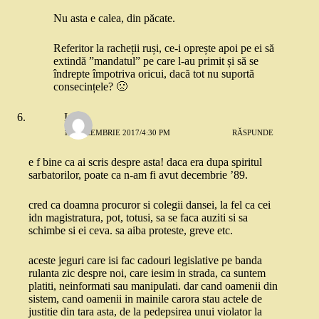
Nu asta e calea, din păcate.
Referitor la racheții ruși, ce-i oprește apoi pe ei să
extindă ”mandatul” pe care l-au primit și să se
îndrepte împotriva oricui, dacă tot nu suportă
consecințele? 🙁
Irina
18 DECEMBRIE 2017/4:30 PM
RĂSPUNDE
e f bine ca ai scris despre asta! daca era dupa spiritul
sarbatorilor, poate ca n-am fi avut decembrie ’89.
cred ca doamna procuror si colegii dansei, la fel ca cei
idn magistratura, pot, totusi, sa se faca auziti si sa
schimbe si ei ceva. sa aiba proteste, greve etc.
aceste jeguri care isi fac cadouri legislative pe banda
rulanta zic despre noi, care iesim in strada, ca suntem
platiti, neinformati sau manipulati. dar cand oamenii din
sistem, cand oamenii in mainile carora stau actele de
justitie din tara asta, de la pedepsirea unui violator la