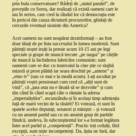
prin bula conservatoare? Râdeți de „statul paralel”, de
poveștile cu Soroș, dar realizați că există oameni care le
iau în serios, care cred la rândul lor că democrația este
în pericol din cauza dictaturii procurorilor, ghidați de
cercurile eventual sioniste din America?
Acei oameni nu sunt neapărat dezinformați – au fost
doar tăiați de pe lista succesului în lumea modernă. Sunt
părinții noștri ieșiți la pensie acum 10-15 ani pe legi
speciale și grupe de muncă trecute „pe nașpa” pe cărțile
de muncă la închiderea fabricilor comuniste; sunt
oamenii care se duc cu tramvaiul la cine știe ce slujbă
mizeră și prost plătită iar seara deschid pe „antene” și
„etno tv” (sau ce mai e la modă acum). I-ați ascultat pe
părinții voștri pensionari cum cred că „alții sunt de
vină”, că „țara asta nu e lăsată să se dezvolte” și cum
din când în când scapă câte o răutate la adresa
„imperialiștilor”, ascunzându-și în același timp admirația
față de marii vecini de la răsărit? Ei votează, ei sunt în
spatele acelor deputați, senatori și miniștri – și votează
cu un anumit partid sau cu un anumit grup de partide
fiindcă, undeva, în subconștientul lor s-a format legătura
între acel partid și „competență”. Practic toți ceilalți, fără
excepții, sunt niște incompetenți. Da, ăștia ne fură, dar