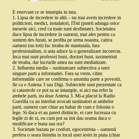
E enervant ce se intampla in tara.
1. Lipsa de incredere in altii – nu mai avem incredere in
politicieni, medici, instalatori, ITsti (puteti adauga orice
meserie aici, cred ca toate sunt desfintate). Societatea
duce lipsa de incredere in oameni, mai ales pentru ca
suntem des furati, se profita pe urma noastra, cativa
oameni (nu toti) fac treaba de mantuiala, fara
profesionalism, si asta aduce la o generalizare incorecta.
Inca mai sunt profesori buni, doctori buni, taximetristi
de treaba, dar lucrurile astea nu sunt mediatizate.
2. Influenta media – sustinatoare subiectiva a unei
singure parti a informatiei. Fara sa vrem, citim
informatiile care ne confirma o anumita parte a povestii,
fie ca e Antena 3 sau Digi. Subiectele sunt prezentate ca
si catastrofe ce pot sa se intample, si aici ma refer la
ambele parti, nu doar Antena 3. Mi-a placut la Radio
Guerilla ca au intrebat avocati sustinatori ai ambelor
parti, oameni care chiar au habar de cum e folosita o
lege. Si daca ei au pareri distincte, ei care lucreaza cu
legile zi de zi, eu cum pot sa imi dau seama daca o
modificare e buna sau rea?
3. Societate bazata pe confort, egocentrista – oamenii
prefera o seara linistita in locul unei iesiri in piata (chiar