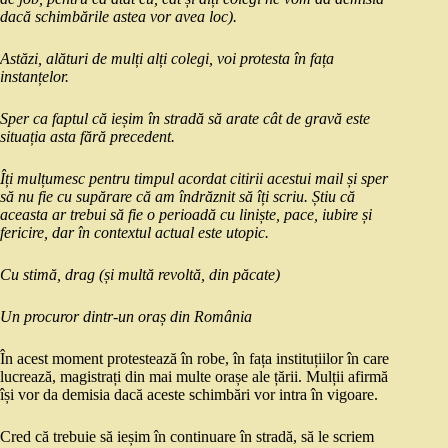
dacă schimbările astea vor avea loc).
Astăzi, alături de mulți alți colegi, voi protesta în fața
instanțelor.
Sper ca faptul că ieșim în stradă să arate cât de gravă este
situația asta fără precedent.
Îți mulțumesc pentru timpul acordat citirii acestui mail și sper
să nu fie cu supărare că am îndrăznit să îți scriu. Știu că
aceasta ar trebui să fie o perioadă cu liniște, pace, iubire și
fericire, dar în contextul actual este utopic.
Cu stimă, drag (și multă revoltă, din păcate)
Un procuror dintr-un oraș din România
În acest moment protestează în robe, în fața instituțiilor în care
lucrează, magistrați din mai multe orașe ale țării. Mulții afirmă
își vor da demisia dacă aceste schimbări vor intra în vigoare.
Cred că trebuie să ieșim în continuare în stradă, să le scriem