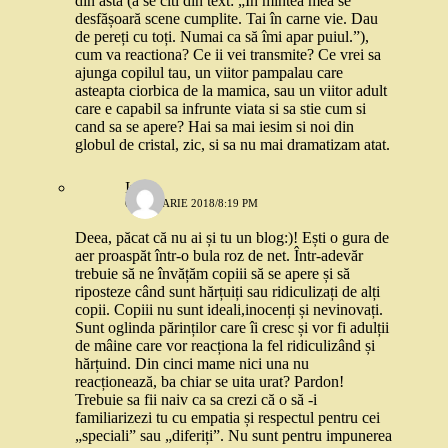
din asta (a se citi din text: „În mintea mea se
desfășoară scene cumplite. Tai în carne vie. Dau
de pereți cu toți. Numai ca să îmi apar puiul.”),
cum va reactiona? Ce ii vei transmite? Ce vrei sa
ajunga copilul tau, un viitor pampalau care
asteapta ciorbica de la mamica, sau un viitor adult
care e capabil sa infrunte viata si sa stie cum si
cand sa se apere? Hai sa mai iesim si noi din
globul de cristal, zic, si sa nu mai dramatizam atat.
Irina
6 IANUARIE 2018/8:19 PM
Deea, păcat că nu ai și tu un blog:)! Ești o gura de
aer proaspăt într-o bula roz de net. Într-adevăr
trebuie să ne învățăm copiii să se apere și să
riposteze când sunt hărțuiți sau ridiculizați de alți
copii. Copiii nu sunt ideali,inocenți și nevinovați.
Sunt oglinda părinților care îi cresc și vor fi adulții
de mâine care vor reacționa la fel ridiculizând și
hărțuind. Din cinci mame nici una nu
reacționează, ba chiar se uita urat? Pardon!
Trebuie sa fii naiv ca sa crezi că o să -i
familiarizezi tu cu empatia și respectul pentru cei
„speciali” sau „diferiți”. Nu sunt pentru impunerea