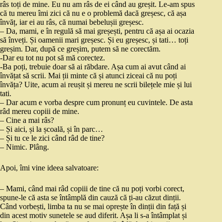
râs toți de mine. Eu nu am râs de ei când au greșit. Le-am spus
că tu mereu îmi zici că nu e o problemă dacă greșesc, că așa
învăț, iar ei au râs, că numai bebelușii greșesc.
– Da, mami, e în regulă să mai greșești, pentru că așa ai ocazia
să înveți. Și oamenii mari greșesc. Și eu greșesc, și tati… toți
greșim. Dar, după ce greșim, putem să ne corectăm.
-Dar eu tot nu pot să mă corectez.
-Ba poți, trebuie doar să ai răbdare. Așa cum ai avut când ai
învățat să scrii. Mai ții minte că și atunci ziceai că nu poți
învăța? Uite, acum ai reușit și mereu ne scrii bilețele mie și lui
tati.
– Dar acum e vorba despre cum pronunț eu cuvintele. De asta
râd mereu copiii de mine.
– Cine a mai râs?
– Și aici, și la școală, și în parc…
– Și tu ce le zici când râd de tine?
– Nimic. Plâng.
Apoi, îmi vine ideea salvatoare:
– Mami, când mai râd copiii de tine că nu poți vorbi corect,
spune-le că asta se întâmplă din cauză că ți-au căzut dinții.
Când vorbești, limba ta nu se mai oprește în dinții din față și
din acest motiv sunetele se aud diferit. Așa li s-a întâmplat și