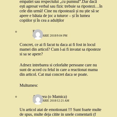
empatiei sau respectului „cu pumnul”.Dar dacă
ești agresat verbal sau fizic trebuie sa ripostezi…în
cele din urmă! Cine nu ripostează și nu știe să se
apere e bătaia de joc a tuturor – și în lumea
copiilor și în cea a adulților
Robo
6 IANUARIE 2018/9:04 PM
Concret, ce ai fi facut tu daca ai fi fost in locul
mamei din articol? Cum l-ai fi invatat sa riposteze
si sa se apere?
Adrsez intrebarea si celorlalte persoane care nu
sunt de acord cu felul in care a reactionat mama
din articol. Cat mai concret daca se poate.
Multumesc
Andreea (o Mamica)
7 IANUARIE 2018/12:21 AM
Un articol atat de emotionant !!! Sunt foarte multe
de spus, multe deja citite in unele comentarii (f