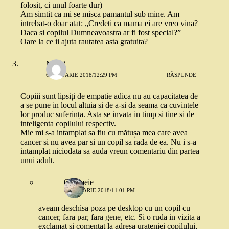
folosit, ci unul foarte dur)
Am simtit ca mi se misca pamantul sub mine. Am
intrebat-o doar atat: „Credeti ca mama ei are vreo vina?
Daca si copilul Dumneavoastra ar fi fost special?”
Oare la ce ii ajuta rautatea asta gratuita?
Mira2
6 IANUARIE 2018/12:29 PM
RĂSPUNDE
Copiii sunt lipsiți de empatie adica nu au capacitatea de
a se pune in locul altuia si de a-si da seama ca cuvintele
lor produc suferința. Asta se invata in timp si tine si de
inteligenta copilului respectiv.
Mie mi s-a intamplat sa fiu cu mătușa mea care avea
cancer si nu avea par si un copil sa rada de ea. Nu i s-a
intamplat niciodata sa auda vreun comentariu din partea
unui adult.
O femeie
8 IANUARIE 2018/11:01 PM
aveam deschisa poza pe desktop cu un copil cu
cancer, fara par, fara gene, etc. Si o ruda in vizita a
exclamat si comentat la adresa urateniei copilului,