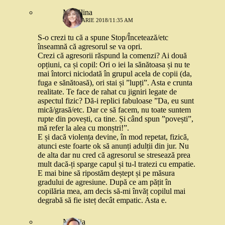
Mădălina
8 IANUARIE 2018/11:35 AM
S-o crezi tu că a spune Stop/Încetează/etc
înseamnă că agresorul se va opri.
Crezi că agresorii răspund la comenzi? Ai două
opțiuni, ca și copil: Ori o iei la sănătoasa și nu te
mai întorci niciodată în grupul acela de copii (da,
fuga e sănătoasă), ori stai și ”lupți”. Asta e crunta
realitate. Te face de rahat cu jigniri legate de
aspectul fizic? Dă-i replici fabuloase ”Da, eu sunt
mică/grasă/etc. Dar ce să facem, nu toate suntem
rupte din povești, ca tine. Și când spun ”povești”,
mă refer la alea cu monștri!”.
E și dacă violența devine, în mod repetat, fizică,
atunci este foarte ok să anunți adulții din jur. Nu
de alta dar nu cred că agresorul se stresează prea
mult dacă-ți sparge capul și tu-l tratezi cu empatie.
E mai bine să ripostăm deștept și pe măsura
gradului de agresiune. După ce am pățit în
copilăria mea, am decis să-mi învăț copilul mai
degrabă să fie isteț decât empatic. Asta e.
Natalia