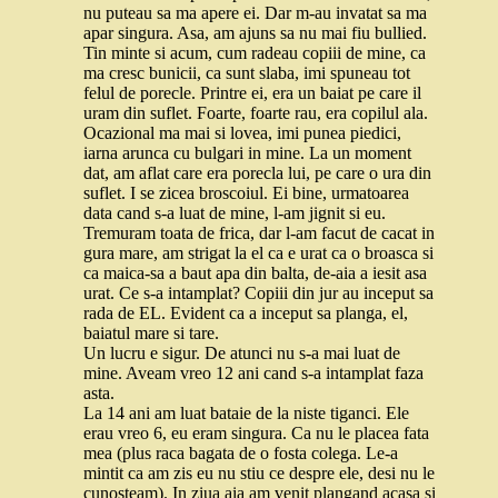
nu puteau sa ma apere ei. Dar m-au invatat sa ma
apar singura. Asa, am ajuns sa nu mai fiu bullied.
Tin minte si acum, cum radeau copiii de mine, ca
ma cresc bunicii, ca sunt slaba, imi spuneau tot
felul de porecle. Printre ei, era un baiat pe care il
uram din suflet. Foarte, foarte rau, era copilul ala.
Ocazional ma mai si lovea, imi punea piedici,
iarna arunca cu bulgari in mine. La un moment
dat, am aflat care era porecla lui, pe care o ura din
suflet. I se zicea broscoiul. Ei bine, urmatoarea
data cand s-a luat de mine, l-am jignit si eu.
Tremuram toata de frica, dar l-am facut de cacat in
gura mare, am strigat la el ca e urat ca o broasca si
ca maica-sa a baut apa din balta, de-aia a iesit asa
urat. Ce s-a intamplat? Copiii din jur au inceput sa
rada de EL. Evident ca a inceput sa planga, el,
baiatul mare si tare.
Un lucru e sigur. De atunci nu s-a mai luat de
mine. Aveam vreo 12 ani cand s-a intamplat faza
asta.
La 14 ani am luat bataie de la niste tiganci. Ele
erau vreo 6, eu eram singura. Ca nu le placea fata
mea (plus raca bagata de o fosta colega. Le-a
mintit ca am zis eu nu stiu ce despre ele, desi nu le
cunosteam). In ziua aia am venit plangand acasa si