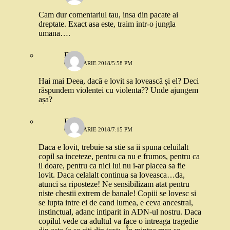
Cam dur comentariul tau, insa din pacate ai
dreptate. Exact asa este, traim intr-o jungla
umana….
Dia
6 IANUARIE 2018/5:58 PM
Hai mai Deea, dacă e lovit sa lovească și el? Deci
răspundem violentei cu violenta?? Unde ajungem
așa?
Deea
6 IANUARIE 2018/7:15 PM
Daca e lovit, trebuie sa stie sa ii spuna celuilalt
copil sa inceteze, pentru ca nu e frumos, pentru ca
il doare, pentru ca nici lui nu i-ar placea sa fie
lovit. Daca celalalt continua sa loveasca…da,
atunci sa riposteze! Ne sensibilizam atat pentru
niste chestii extrem de banale! Copiii se lovesc si
se lupta intre ei de cand lumea, e ceva ancestral,
instinctual, adanc intiparit in ADN-ul nostru. Daca
copilul vede ca adultul va face o intreaga tragedie