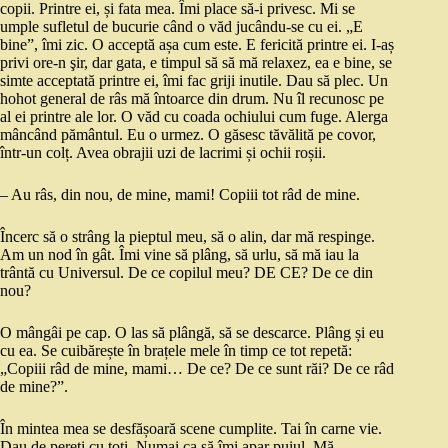
copii. Printre ei, și fata mea. Îmi place să-i privesc. Mi se
umple sufletul de bucurie când o văd jucându-se cu ei. „E
bine”, îmi zic. O acceptă așa cum este. E fericită printre ei. I-aș
privi ore-n şir, dar gata, e timpul să să mă relaxez, ea e bine, se
simte acceptată printre ei, îmi fac griji inutile. Dau să plec. Un
hohot general de râs mă întoarce din drum. Nu îl recunosc pe
al ei printre ale lor. O văd cu coada ochiului cum fuge. Alerga
mâncând pământul. Eu o urmez. O găsesc tăvălită pe covor,
într-un colț. Avea obrajii uzi de lacrimi și ochii roșii.
– Au râs, din nou, de mine, mami! Copiii tot râd de mine.
Încerc să o strâng la pieptul meu, să o alin, dar mă respinge.
Am un nod în gât. Îmi vine să plâng, să urlu, să mă iau la
trântă cu Universul. De ce copilul meu? DE CE? De ce din
nou?
O mângâi pe cap. O las să plângă, să se descarce. Plâng și eu
cu ea. Se cuibărește în brațele mele în timp ce tot repetă:
„Copiii râd de mine, mami… De ce? De ce sunt răi? De ce râd
de mine?”.
În mintea mea se desfășoară scene cumplite. Tai în carne vie.
Dau de pereți cu toți. Numai ca să îmi apar puiul. Mă