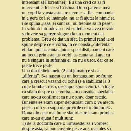
interesant al Florentinei). Eu una cred ca as fi
intervenit la fel ca si Cristina. Dupa parerea mea
un copil la varsta asta are nevoie sa fie acompaniat
in a gera ce i se intampla, nu ar fi ajutat la nimic sa
i se spuna „lasa, ei sunt rai, nu trebuie sa iti pese”.
In schimb intr-adevar cred ca fetita va avea nevoie
sa invete sa gereze singura la un moment dat
problema. Greu de dat un sfat. In primul rand ia-si
spune despre ce e vorba, in ce consta „diferenta”
ei. Iar apoi as cauta ajutor: specialisti, oameni care
au trecut prin asta, as vorbi, as cauta sa ii arat ca
nu e singura in suferinta ei, ca nu e usor, dar ca se
poate trece peste.
Una din fetitele mele (2 ani jumate) e si ea
„diferita”. S-a nascut cu un hemangiom pe frunte
care a crescut vazand cu ochii (s-a stabilizat la 3
cm,e bombat, rosu, deasupra sprancenii). Cu toate
ca stiam despre ce e vorba, am consultat specialisti
care ne-au confirmat ca nu e grav, doar estetic.
Bineinteles eram super debusolati cum o va afecta
pe ea, cum v-a supoarta privirile celor din jur etc.
Doua din cele mai bune sfaturi care le-am primit si
care m-au ajutat f mult sunt:
1) de la doctorita care o urmareste: sa-i vorbesc
despre asta, sa pun cuvinte pe ce are, mai ales sa