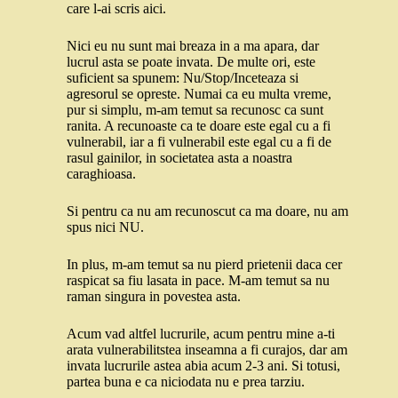
care l-ai scris aici.
Nici eu nu sunt mai breaza in a ma apara, dar
lucrul asta se poate invata. De multe ori, este
suficient sa spunem: Nu/Stop/Inceteaza si
agresorul se opreste. Numai ca eu multa vreme,
pur si simplu, m-am temut sa recunosc ca sunt
ranita. A recunoaste ca te doare este egal cu a fi
vulnerabil, iar a fi vulnerabil este egal cu a fi de
rasul gainilor, in societatea asta a noastra
caraghioasa.
Si pentru ca nu am recunoscut ca ma doare, nu am
spus nici NU.
In plus, m-am temut sa nu pierd prietenii daca cer
raspicat sa fiu lasata in pace. M-am temut sa nu
raman singura in povestea asta.
Acum vad altfel lucrurile, acum pentru mine a-ti
arata vulnerabilitstea inseamna a fi curajos, dar am
invata lucrurile astea abia acum 2-3 ani. Si totusi,
partea buna e ca niciodata nu e prea tarziu.