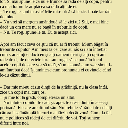
lor. Și mai spune-le că nu e frumos să râdă de alți copii, pentru
că nici lor nu le-ar plăcea să râdă alții de ei.
– Te rog, le spui tu asta? Mie mi-e frică să le zic. Poate iar râd
de mine.
– Nu vrei să mergem amândouă să le zici tu? Știi, e mai bine
dacă un om mare nu se bagă în treburile de copii.
– Nu. Te rog, spune-le tu. Eu te aștept aici.
Apoi am făcut ceva ce știu că nu ar fi trebuit. M-am băgat în
treburile copiilor. Am mers la cei care au râs și i-am întrebat
cum s-ar simți ei dacă eu și alți oameni mari și alți copii am
râde de ei, de defectele lor. I-am rugat să se pună în locul
acelor copii de care vor să râdă, să îmi spună cum s-ar simți. I-
am întrebat dacă își amintesc cum pronunțau ei cuvintele când
le-au căzut dinții.
– Dar mie mi-au căzut dinții de la grădiniță, nu la clasa întâi,
zice un copil mai curajos.
– Și mie tot la grădi, completează un altul.
– Nu tututor copiilor le cad, și, apoi, le cresc dinții în aceeași
perioadă. Fiecare are ritmul său. Nu trebuie să râdeți de ceilalți
cărora li se întâmplă lucruri mai târziu decât vouă. Cum, la fel,
nu e politicos să râdeți de cei diferiți de voi. Toți suntem
diferiți între noi.