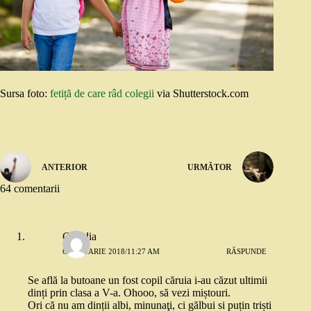
Sursa foto:
fetiță de care râd colegii
via Shutterstock.com
ANTERIOR
URMĂTOR
64 comentarii
Claudia
6 IANUARIE 2018/11:27 AM
RĂSPUNDE
Se află la butoane un fost copil căruia i-au căzut ultimii
dinți prin clasa a V-a. Ohooo, să vezi miștouri.
Ori că nu am dinții albi, minunaţi, ci gălbui si puțin triști