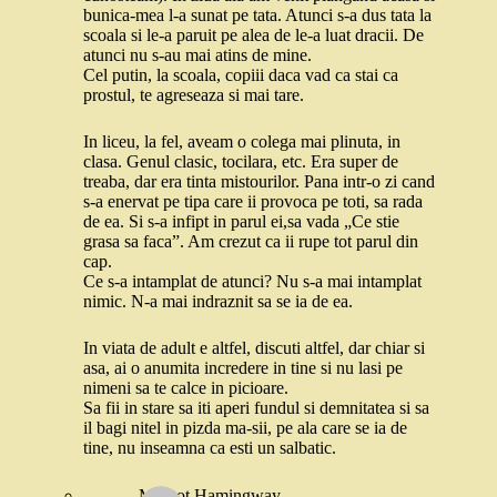
bunica-mea l-a sunat pe tata. Atunci s-a dus tata la
scoala si le-a paruit pe alea de le-a luat dracii. De
atunci nu s-au mai atins de mine.
Cel putin, la scoala, copiii daca vad ca stai ca
prostul, te agreseaza si mai tare.
In liceu, la fel, aveam o colega mai plinuta, in
clasa. Genul clasic, tocilara, etc. Era super de
treaba, dar era tinta mistourilor. Pana intr-o zi cand
s-a enervat pe tipa care ii provoca pe toti, sa rada
de ea. Si s-a infipt in parul ei,sa vada „Ce stie
grasa sa faca”. Am crezut ca ii rupe tot parul din
cap.
Ce s-a intamplat de atunci? Nu s-a mai intamplat
nimic. N-a mai indraznit sa se ia de ea.
In viata de adult e altfel, discuti altfel, dar chiar si
asa, ai o anumita incredere in tine si nu lasi pe
nimeni sa te calce in picioare.
Sa fii in stare sa iti aperi fundul si demnitatea si sa
il bagi nitel in pizda ma-sii, pe ala care se ia de
tine, nu inseamna ca esti un salbatic.
Margot Hamingway