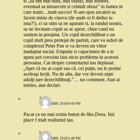
si „sa fim mai buni, mai blanzi, mai iubitori,
eventual sa intoarcem si celalalt obraz” in lumea in
care traim…mult succes! N-am spus nicaieri sa
facem misto de cineva (de unde oi fi dedus tu
asta?!), ci sa stim sa ne aparam si, la randul nostru,
sa ne invatam copiii sa se apere, chiar cand nu
suntem in preajma. Un copil dezechilibrat e un
copil mult prea protejat de parinti, care va suferi de
complexul Peter Pan si va deveni un viitor
inadaptat social. Empatia si capacitatea de a te
apara pot coexista fara nicio problema in aceeasi
persoana. Cat despre comentariul tau deplasat:
„Sper că nu ai copii sau că, cel puțin, nu le predai
aceleaşi lecții. Nu de alta, dar vor deveni nişte
adulți tare dezechilibrați.”… no comment. Atat ai
inteles, atat declari.
Jorjet
6 IANUARIE 2018/9:49 PM
Pacat ca nu mai exista buton de like,Deea. Imi
place f mult realismul tau.
Mona
6 IANUARIE 2018/3:48 PM