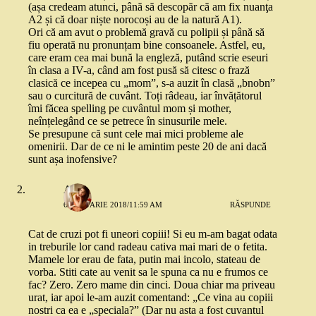
(așa credeam atunci, până să descopăr că am fix nuanţa
A2 și că doar niște norocoși au de la natură A1).
Ori că am avut o problemă gravă cu polipii și până să
fiu operată nu pronunțam bine consoanele. Astfel, eu,
care eram cea mai bună la engleză, putând scrie eseuri
în clasa a IV-a, când am fost pusă să citesc o frază
clasică ce incepea cu „mom”, s-a auzit în clasă „bnobn”
sau o curcitură de cuvânt. Toți râdeau, iar învățătorul
îmi făcea spelling pe cuvântul mom și mother,
neînțelegând ce se petrece în sinusurile mele.
Se presupune că sunt cele mai mici probleme ale
omenirii. Dar de ce ni le amintim peste 20 de ani dacă
sunt așa inofensive?
Anca
6 IANUARIE 2018/11:59 AM
RĂSPUNDE
Cat de cruzi pot fi uneori copiii! Si eu m-am bagat odata
in treburile lor cand radeau cativa mai mari de o fetita.
Mamele lor erau de fata, putin mai incolo, stateau de
vorba. Stiti cate au venit sa le spuna ca nu e frumos ce
fac? Zero. Zero mame din cinci. Doua chiar ma priveau
urat, iar apoi le-am auzit comentand: „Ce vina au copiii
nostri ca ea e „speciala?” (Dar nu asta a fost cuvantul