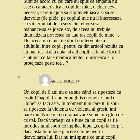
Sunt de acord cu cei care au spus ca empatia nu
este o caracteristica a copiilor mici, e chiar ceva
necesar, care ii ajuta sa supravietuiasca si sa se
dezvolte (de pilda, pe copilul mic nu il intereseaza
ca vii terminat de la serviciu, el vrea sa
manance/sa se joace etc, de aceea nu trebuie
dramatizata povestea cu „au ras copiii de mine” .
De aceea nu e nici de dorit o interventie a
adultului intre copii, pentru ca din articol rezulta ca
au mai ras si alta data, si alti copii, si in alte locuri,
si atunci ce face mamica fetitei, o urmeaza si o
protejeaza peste tot…?
Dia
6 IANUARIE 2018/8:22 PM
Un copil de 6 ani nu o sa știe când sa riposteze cu
lovitul înapoi. Când enough is enough. Cand e
„bine” sa faci asta. In momentul in care tu ii spui
sa riposteze la violenta cu violenta ai greșit, îmi
pare rău. Nu e nici o dramatizare și nici un glob de
cristal. Dacă vorbești ca e bine ca un copil sa fie
introdus unui sport ce implica lupta „corp la corp”,
dacă asta lui ii face plăcere e bine pentru
dezvoltarea lui. Dar nu îmi spune ca unui copil