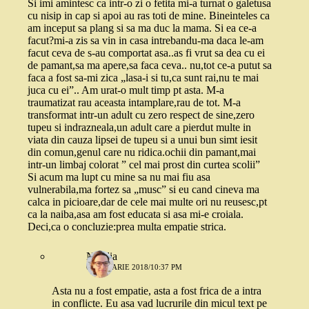
Si imi amintesc ca intr-o zi o fetita mi-a turnat o galetusa
cu nisip in cap si apoi au ras toti de mine. Bineinteles ca
am inceput sa plang si sa ma duc la mama. Si ea ce-a
facut?mi-a zis sa vin in casa intrebandu-ma daca le-am
facut ceva de s-au comportat asa..as fi vrut sa dea cu ei
de pamant,sa ma apere,sa faca ceva.. nu,tot ce-a putut sa
faca a fost sa-mi zica „lasa-i si tu,ca sunt rai,nu te mai
juca cu ei”.. Am urat-o mult timp pt asta. M-a
traumatizat rau aceasta intamplare,rau de tot. M-a
transformat intr-un adult cu zero respect de sine,zero
tupeu si indrazneala,un adult care a pierdut multe in
viata din cauza lipsei de tupeu si a unui bun simt iesit
din comun,genul care nu ridica.ochii din pamant,mai
intr-un limbaj colorat ” cel mai prost din curtea scolii”
Si acum ma lupt cu mine sa nu mai fiu asa
vulnerabila,ma fortez sa „musc” si eu cand cineva ma
calca in picioare,dar de cele mai multe ori nu reusesc,pt
ca la naiba,asa am fost educata si asa mi-e croiala.
Deci,ca o concluzie:prea multa empatie strica.
Natalia
6 IANUARIE 2018/10:37 PM
Asta nu a fost empatie, asta a fost frica de a intra
in conflicte. Eu asa vad lucrurile din micul text pe