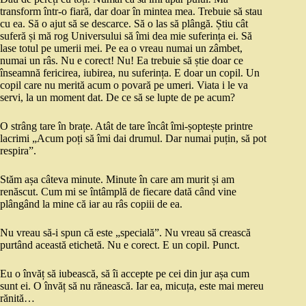
transform într-o fiară, dar doar în mintea mea. Trebuie să stau
cu ea. Să o ajut să se descarce. Să o las să plângă. Știu cât
suferă și mă rog Universului să îmi dea mie suferința ei. Să
lase totul pe umerii mei. Pe ea o vreau numai un zâmbet,
numai un râs. Nu e corect! Nu! Ea trebuie să știe doar ce
înseamnă fericirea, iubirea, nu suferința. E doar un copil. Un
copil care nu merită acum o povară pe umeri. Viata i le va
servi, la un moment dat. De ce să se lupte de pe acum?
O strâng tare în brațe. Atât de tare încât îmi-șoptește printre
lacrimi „Acum poți să îmi dai drumul. Dar numai puțin, să pot
respira”.
Stăm așa câteva minute. Minute în care am murit și am
renăscut. Cum mi se întâmplă de fiecare dată când vine
plângând la mine că iar au râs copiii de ea.
Nu vreau să-i spun că este „specială”. Nu vreau să crească
purtând această etichetă. Nu e corect. E un copil. Punct.
Eu o învăț să iubească, să îi accepte pe cei din jur așa cum
sunt ei. O învăț să nu rănească. Iar ea, micuța, este mai mereu
rănită…