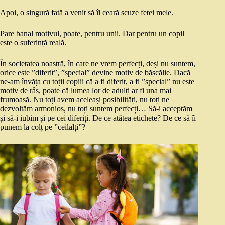
Apoi, o singură fată a venit să îi ceară scuze fetei mele.
Pare banal motivul, poate, pentru unii. Dar pentru un copil
este o suferință reală.
În societatea noastră, în care ne vrem perfecți, deși nu suntem,
orice este ”diferit”, ”special” devine motiv de bășcălie. Dacă
ne-am învăța cu toții copiii că a fi diferit, a fi ”special” nu este
motiv de râs, poate că lumea lor de adulți ar fi una mai
frumoasă. Nu toți avem aceleași posibilități, nu toți ne
dezvoltăm armonios, nu toți suntem perfecți… Să-i acceptăm
și să-i iubim și pe cei diferiți. De ce atâtea etichete? De ce să îi
punem la colț pe ”ceilalți”?