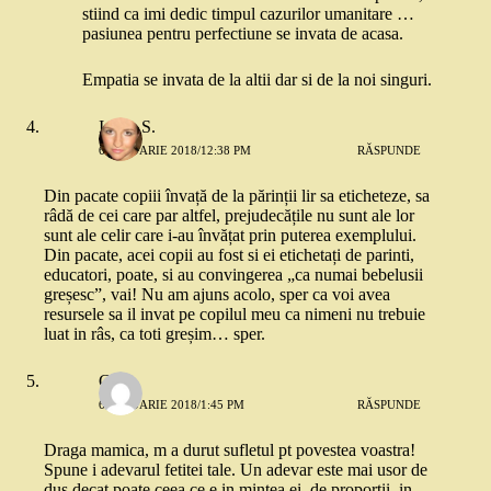
stiind ca imi dedic timpul cazurilor umanitare …
pasiunea pentru perfectiune se invata de acasa.
Empatia se invata de la altii dar si de la noi singuri.
Ioana S.
6 IANUARIE 2018/12:38 PM
RĂSPUNDE
Din pacate copiii învață de la părinții lir sa eticheteze, sa
râdă de cei care par altfel, prejudecățile nu sunt ale lor
sunt ale celir care i-au învățat prin puterea exemplului.
Din pacate, acei copii au fost si ei etichetați de parinti,
educatori, poate, si au convingerea „ca numai bebelusii
greșesc”, vai! Nu am ajuns acolo, sper ca voi avea
resursele sa il invat pe copilul meu ca nimeni nu trebuie
luat in râs, ca toti greșim… sper.
Geo
6 IANUARIE 2018/1:45 PM
RĂSPUNDE
Draga mamica, m a durut sufletul pt povestea voastra!
Spune i adevarul fetitei tale. Un adevar este mai usor de
dus decat poate ceea ce e in mintea ei, de proportii, in