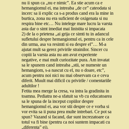
nu ii spun ca „nu e nimic”. Ea stie acum ca e
hemangiomul ei, ma intreaba „de ce” cateodata si
incerc sa ii explic ca s-a produs cand era la mine in
burtica, zona nu era suficient de oxigenata si nu
respira bine etc… Nu intelege mare lucru la varsta
asta dar o simt imediat mai linistita si impacata
2) de la o prietena „ai grija ce simti tu in adancul
sufletului despre hemangiomul ei, pentru ca in cele
din urma, asa va resimti si ea despre el”… M-a
ajutat mult sa gerez privirile strainilor. Sincer cu
copiii la varsta asta nu am avut experiente
negative, e mai mult curiozitate pura. Am invatat
sa le spunem cand intreaba „stii, se numeste un
hemangiom, s-a nascut cu el, nu o doare, etc”,
acum pentru noi nici nu mai observam ca e ceva
diferit. Muult mai dificil cu privirile / comentariile
adultilor !
Fetita mea merge la cresa, va intra la gradinita in
toamna. Pediatra ne-a sfatuit sa vb cu educatoarea
sa le spuna de la inceput copiilor despre
hemangiomul ei, asa vor stii despre ce e vorba si
vor evita sa ii puna prea multe intrebari. Ce pot sa
spun? Vazand si facand, dar sunt increzatoare ca
totul va fi bine (pentru ca noi suntem impacati cu
„diferenta” ei).