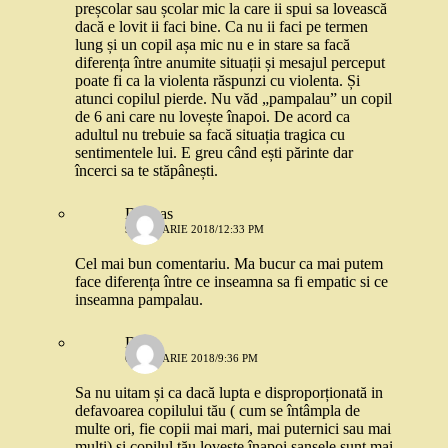
preșcolar sau școlar mic la care ii spui sa lovească
dacă e lovit ii faci bine. Ca nu ii faci pe termen
lung și un copil așa mic nu e in stare sa facă
diferența între anumite situații și mesajul perceput
poate fi ca la violenta răspunzi cu violenta. Și
atunci copilul pierde. Nu văd „pampalau” un copil
de 6 ani care nu lovește înapoi. De acord ca
adultul nu trebuie sa facă situația tragica cu
sentimentele lui. E greu când ești părinte dar
încerci sa te stăpânești.
Dannas
9 IANUARIE 2018/12:33 PM
Cel mai bun comentariu. Ma bucur ca mai putem
face diferența între ce inseamna sa fi empatic si ce
inseamna pampalau.
Dia
6 IANUARIE 2018/9:36 PM
Sa nu uitam și ca dacă lupta e disproporționată in
defavoarea copilului tău ( cum se întâmpla de
multe ori, fie copii mai mari, mai puternici sau mai
mulți) și copilul tău lovește înapoi șansele sunt mai