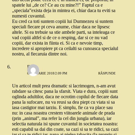
spatele lui „de ce? Ce au cu mine?!” Faptul ca e
„speciala”exista deja in mintea ei, chiar daca tu eviti sa
numesti cuvantul.
Eu cred ca toti suntem copiii lui Dumnezeu si suntem
speciali fiecare pt ceva anume, chiar daca ne lipsesc
altele. Si ea trebuie sa stie ambele parti, sa inteleaga ce
vad copiii altfel si de ce o resping, dar si ce nu vad
copiii, dar exista in fiinta ei. Si ca e nevoie timp,
incredere si apropiere pt ca ceilalti sa cunoasca specialul
nostru, al fiecaruia dintre noi.
Deea
6 IANUARIE 2018/2:09 PM
RĂSPUNDE
Un articol mult prea dramatic si lacrimogen, n-am avut
rabdare sa citesc pana la sfarsit. Viata e dura, copiii sunt
oglinda adultilor, daca ne ocrotim copilul de fiecare data
pana la sufocare, nu va reusi sa dea piept cu viata si sa
iasa castigtor mai tarziu. E simplu, fie ca va place sau
nu: in casa noastra crestem viitoarele animale de prada
(prin „animal”, ma refer la cel din jungla urbana), iar
selectia naturala isi spune cuvantul in societatea noastra:
esti capabil sa dai din coate, sa cazi si sa te ridici, sa cazi
iar si sa te ridici iar, pana ai pielea tabacita (la propriu si