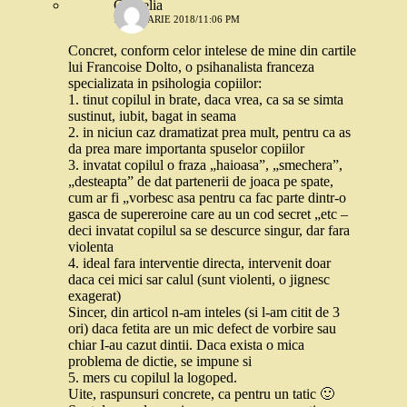
Cornelia
7 IANUARIE 2018/11:06 PM
Concret, conform celor intelese de mine din cartile
lui Francoise Dolto, o psihanalista franceza
specializata in psihologia copiilor:
1. tinut copilul in brate, daca vrea, ca sa se simta
sustinut, iubit, bagat in seama
2. in niciun caz dramatizat prea mult, pentru ca as
da prea mare importanta spuselor copiilor
3. invatat copilul o fraza „haioasa”, „smechera”,
„desteapta” de dat partenerii de joaca pe spate,
cum ar fi „vorbesc asa pentru ca fac parte dintr-o
gasca de supereroine care au un cod secret „etc –
deci invatat copilul sa se descurce singur, dar fara
violenta
4. ideal fara interventie directa, intervenit doar
daca cei mici sar calul (sunt violenti, o jignesc
exagerat)
Sincer, din articol n-am inteles (si l-am citit de 3
ori) daca fetita are un mic defect de vorbire sau
chiar I-au cazut dintii. Daca exista o mica
problema de dictie, se impune si
5. mers cu copilul la logoped.
Uite, raspunsuri concrete, ca pentru un tatic 🙂