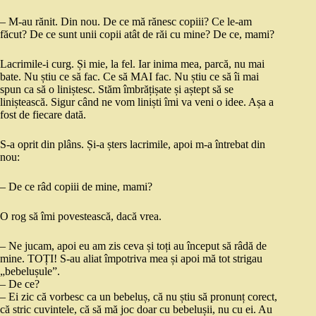
– M-au rănit. Din nou. De ce mă rănesc copiii? Ce le-am
făcut? De ce sunt unii copii atât de răi cu mine? De ce, mami?
Lacrimile-i curg. Și mie, la fel. Iar inima mea, parcă, nu mai
bate. Nu știu ce să fac. Ce să MAI fac. Nu știu ce să îi mai
spun ca să o liniștesc. Stăm îmbrățișate și aștept să se
liniștească. Sigur când ne vom liniști îmi va veni o idee. Așa a
fost de fiecare dată.
S-a oprit din plâns. Și-a șters lacrimile, apoi m-a întrebat din
nou:
– De ce râd copiii de mine, mami?
O rog să îmi povestească, dacă vrea.
– Ne jucam, apoi eu am zis ceva și toți au început să râdă de
mine. TOȚI! S-au aliat împotriva mea și apoi mă tot strigau
„bebelușule”.
– De ce?
– Ei zic că vorbesc ca un bebeluș, că nu știu să pronunț corect,
că stric cuvintele, că să mă joc doar cu bebelușii, nu cu ei. Au