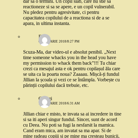
dar sa o termini. Un copil slab, care nu stie sa
reactioneze si sa se apere, e un copil vulnerabil.
Nu pledez pentru agresivitate, ci pentru
capacitatea copilului de a reactiona si de a se
apara, in ultima instanta.
Dia
6 IANUARIE 2018/8:27 PM
Scuza-Ma, dar video-ul e absolut penibil. „Next
time someone whacks you in the head you have
my permission to whack them back”!!! Tu chiar
crezi ca mesajul asta e ok pentru copilașul ăla care
se uita ca la poarta noua? Zaaaau. Mișcă-ți fundul
Jillian la școala și vezi ce se întâmpla. Vorbește cu
părinții copilului dacă trebuie, etc.
Georgi
7 IANUARIE 2018/6:31 AM
Jillian chiar e misto, te invata sa ai incredere in tine
si sa iti aperi singur fundul. Sincer, sunt de acord
cu Deea. Nu poti sa fugi la nesfarsit la mamica.
Cand eram mica, am invatat sa ma apar. Si de
mine radeau copiii si pe mine ma cresteau bunicii,