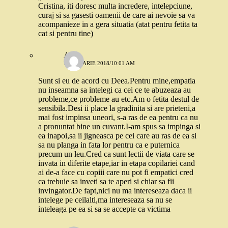
Cristina, iti doresc multa incredere, intelepciune,
curaj si sa gasesti oamenii de care ai nevoie sa va
acompanieze in a gera situatia (atat pentru fetita ta
cat si pentru tine)
Ana
7 IANUARIE 2018/10:01 AM
Sunt si eu de acord cu Deea.Pentru mine,empatia
nu inseamna sa intelegi ca cei ce te abuzeaza au
probleme,ce probleme au etc.Am o fetita destul de
sensibila.Desi ii place la gradinita si are prieteni,a
mai fost impinsa uneori, s-a ras de ea pentru ca nu
a pronuntat bine un cuvant.I-am spus sa impinga si
ea inapoi,sa ii jigneasca pe cei care au ras de ea si
sa nu planga in fata lor pentru ca e puternica
precum un leu.Cred ca sunt lectii de viata care se
invata in diferite etape,iar in etapa copilariei cand
ai de-a face cu copiii care nu pot fi empatici cred
ca trebuie sa inveti sa te aperi si chiar sa fii
invingator.De fapt,nici nu ma intereseaza daca ii
intelege pe ceilalti,ma intereseaza sa nu se
inteleaga pe ea si sa se accepte ca victima