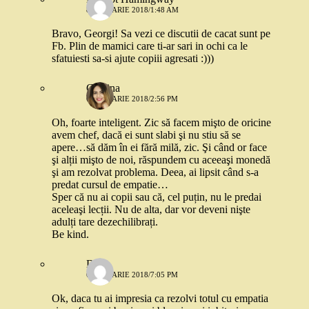
8 IANUARIE 2018/1:48 AM
Bravo, Georgi! Sa vezi ce discutii de cacat sunt pe
Fb. Plin de mamici care ti-ar sari in ochi ca le
sfatuiesti sa-si ajute copiii agresati :)))
Cristina
6 IANUARIE 2018/2:56 PM
Oh, foarte inteligent. Zic să facem mişto de oricine
avem chef, dacă ei sunt slabi şi nu stiu să se
apere…să dăm în ei fără milă, zic. Şi când or face
şi alții mişto de noi, răspundem cu aceeaşi monedă
şi am rezolvat problema. Deea, ai lipsit când s-a
predat cursul de empatie…
Sper că nu ai copii sau că, cel puțin, nu le predai
aceleaşi lecții. Nu de alta, dar vor deveni nişte
adulți tare dezechilibrați.
Be kind.
Deea
6 IANUARIE 2018/7:05 PM
Ok, daca tu ai impresia ca rezolvi totul cu empatia