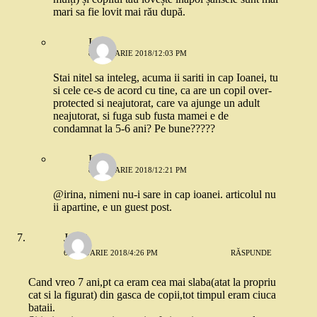
mari sa fie lovit mai rău după.
Irina
8 IANUARIE 2018/12:03 PM
Stai nitel sa inteleg, acuma ii sariti in cap Ioanei, tu
si cele ce-s de acord cu tine, ca are un copil over-
protected si neajutorat, care va ajunge un adult
neajutorat, si fuga sub fusta mamei e de
condamnat la 5-6 ani? Pe bune?????
Irina
8 IANUARIE 2018/12:21 PM
@irina, nimeni nu-i sare in cap ioanei. articolul nu
ii apartine, e un guest post.
Jorjet
6 IANUARIE 2018/4:26 PM
RĂSPUNDE
Cand vreo 7 ani,pt ca eram cea mai slaba(atat la propriu
cat si la figurat) din gasca de copii,tot timpul eram ciuca
bataii.