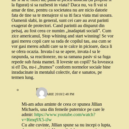
la figurat) si sa razbesti in viata? Daca nu, va fi vai si
amar de tine, pentru ca societatea nu are nicio datorie
fata de tine sa te menajeze si sa iti faca viata mai usoara.
Oamenii slabi, in general, sunt cei care au avut parinti
exagerat de protectori. Cand parintii au disparut din
peisaj, au fost ceea ce numim „inadaptati sociali”. Cum
zice americanul, Stop whining and start winning! Se vor
gasi mereu copii care sa rada de copilul tau, asa cum se
vor gasi mereu adulti care sa te calce in picioare, daca li
se ofera ocazia. Invata-l sa se apere, invata-l sa le
raspunda, sa reactioneze, nu sa ramana pasiv si sa fuga
repede sub fusta mamei. Il loveste un copil? Sa loveasca
si el! Da, nu-i „frumos” conform normelor sociale bine
inradacinate in mentalul colectiv, dar e sanatos, pe
termen lung.
Deea
6 IANUARIE 2018/2:48 PM
Mi-am adus aminte de ceea ce spunea Jillian
Michaels, una din femeile puternice pe care le
admir:
https://www.youtube.com/watch?
v=I6mq9X5-iJw
Cu alte cuvinte, Jillian spune sa nu incepi o lupta,