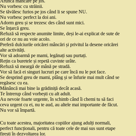
Aruncă mâncare pe jos.
Nu vorbesc cu străinii.
Se tăvălesc furios pe jos când li se spune NU.
Nu vorbesc perfect la doi ani.
Adorm greu și se trezesc des când sunt mici.
Se înțarcă greu.
Refuză să respecte anumite limite, deși le-ai explicat de sute de
ori de ce nu au voie acolo.
Preferă dulciurile oricărei mâncări și privitul la desene oricărei
alte activități.
Vor să adoarmă pe mami, legănați sau purtați.
Rețin ca buretele și repetă cuvinte urâte.
Refuză să meargă de mână pe stradă.
Vor să facă ei singuri lucruri pe care încă nu le pot face.
Se desprind greu de mami, plâng și se înfurie mai mult când se
regăsesc cu ea.
Mănâncă mai bine la grădiniță decât acasă.
Te întrerup când vorbești cu alt adult.
Au nevoie foarte urgente, în schimb când îi chemi tu să faci
ceva urgent cu ei, nu te aud, au altele mai importante de făcut.
Nu vor să împartă.
Cu toate acestea, majoritatea copiilor ajung adulți normali,
perfect funcționali, pentru că toate cele de mai sus sunt etape
firești în dezvoltarea lor.