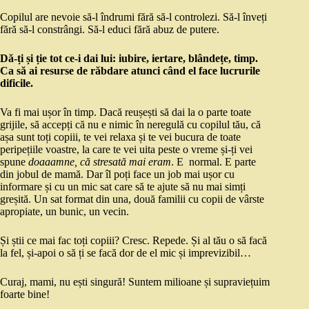
Copilul are nevoie să-l îndrumi fără să-l controlezi. Să-l înveți
fără să-l constrângi. Să-l educi fără abuz de putere.
Dă-ți și ție tot ce-i dai lui: iubire, iertare, blândețe, timp.
Ca să ai resurse de răbdare atunci când el face lucrurile
dificile.
Va fi mai ușor în timp. Dacă reușești să dai la o parte toate
grijile, să accepți că nu e nimic în neregulă cu copilul tău, că
așa sunt toți copiii, te vei relaxa și te vei bucura de toate
peripețiile voastre, la care te vei uita peste o vreme și-ți vei
spune
doaaamne, că stresată mai eram
. E normal. E parte
din jobul de mamă. Dar îl poți face un job mai ușor cu
informare și cu un mic sat care să te ajute să nu mai simți
greșită. Un sat format din una, două familii cu copii de vârste
apropiate, un bunic, un vecin.
Și știi ce mai fac toți copiii? Cresc. Repede. Și al tău o să facă
la fel, și-apoi o să ți se facă dor de el mic și imprevizibil…
Curaj, mami, nu ești singură! Suntem milioane și supraviețuim
foarte bine!