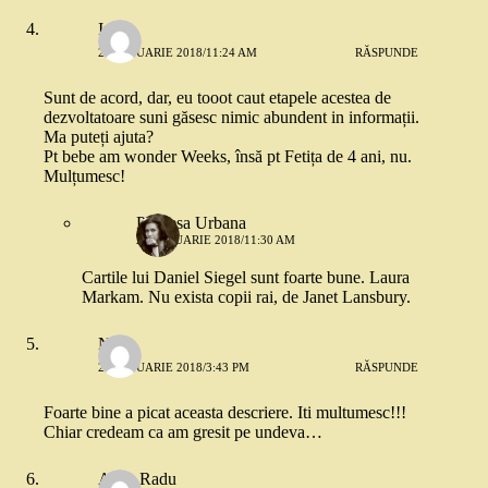
Iulia
22 IANUARIE 2018/11:24 AM
RĂSPUNDE
Sunt de acord, dar, eu tooot caut etapele acestea de
dezvoltatoare suni găsesc nimic abundent in informații.
Ma puteți ajuta?
Pt bebe am wonder Weeks, însă pt Fetița de 4 ani, nu.
Mulțumesc!
Printesa Urbana
22 IANUARIE 2018/11:30 AM
Cartile lui Daniel Siegel sunt foarte bune. Laura
Markam. Nu exista copii rai, de Janet Lansbury.
Nico
22 IANUARIE 2018/3:43 PM
RĂSPUNDE
Foarte bine a picat aceasta descriere. Iti multumesc!!!
Chiar credeam ca am gresit pe undeva…
Anca Radu