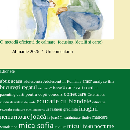
O metodă eficientă de calmare: focusing (detalii și carte)
24 martie 2026
Un comentariu
Etichete
abuz
acasa
amor
Adolescent în România
analyze this
adolescenta
bucureşti-regatul
carte
carti
carti de
ca la școală
cadouri
conectare
carti pentru copii
concurs
parenting
Coronavirus
educatie cu blandete
educatie
cuplu
delicatese
depresie
imagini
fashion
gradinita
sexuala
emigrare
evenimente copii
joacă
nemuritoare
mancare
la joacă în străinătate
limite
mica sofia
micul ivan
nocturne
sanatoasa
micul iv