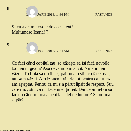
Olga
22 IANUARIE 2018/11:36 PM
RĂSPUNDE
Și eu aveam nevoie de acest text!
Mulțumesc Ioana! ?
Anca
23 IANUARIE 2018/12:31 AM
RĂSPUNDE
Ce faci când copilul tau, se găsește sa își facă nevoile
tocmai in geam? Asa ceva nu am auzit. Nu am mai
văzut. Trebuia sa nu il las, pai nu am știu ca face asta,
nu l-am văzut. Am izbucnit rău de tot pentru ca nu m-
am așteptat. Pentru ca mi s-a părut lipsit de respect. Știu
ca e mic, știu ca nu face intenționat. Dar ce ar trebui sa
fac eu când nu ma astept la asfel de lucruri? Sa nu ma
supăr?