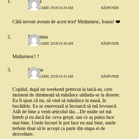
Liliana
22 IANUARIE 2018/10:20 AM
RĂSPUNDE
Câtă nevoie aveam de acest text! Mulțumesc, Ioana! ❤️
Florentina
22 IANUARIE 2018/10:38 AM
RĂSPUNDE
Mulțumesc! ?
Cristina
22 IANUARIE 2018/10:43 AM
RĂSPUNDE
Copilul, după un weekend petrecut la taică-su, cere
insistent de dimineață să mănânce uitându-se la desene.
Eu îi spun că nu, să vină să mănânce la masă, în
bucătărie. Ea se enervează și încearcă să mă lovească.
Atât de bine a venit articolul tău…De multe ori mă
întreb și eu dacă fac ceva greșit, sau ce aș putea face
mai bine. Unele lucruri le pot face eu mai bine, unele
trebuie doar să le accept ca parte din etapa ei de
dezvoltare.