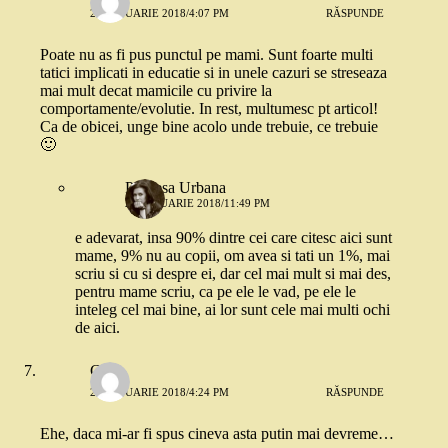
22 IANUARIE 2018/4:07 PM
RĂSPUNDE
Poate nu as fi pus punctul pe mami. Sunt foarte multi
tatici implicati in educatie si in unele cazuri se streseaza
mai mult decat mamicile cu privire la
comportamente/evolutie. In rest, multumesc pt articol!
Ca de obicei, unge bine acolo unde trebuie, ce trebuie
🙂
Printesa Urbana
22 IANUARIE 2018/11:49 PM
e adevarat, insa 90% dintre cei care citesc aici sunt
mame, 9% nu au copii, om avea si tati un 1%, mai
scriu si cu si despre ei, dar cel mai mult si mai des,
pentru mame scriu, ca pe ele le vad, pe ele le
inteleg cel mai bine, ai lor sunt cele mai multi ochi
de aici.
Cora
22 IANUARIE 2018/4:24 PM
RĂSPUNDE
Ehe, daca mi-ar fi spus cineva asta putin mai devreme…