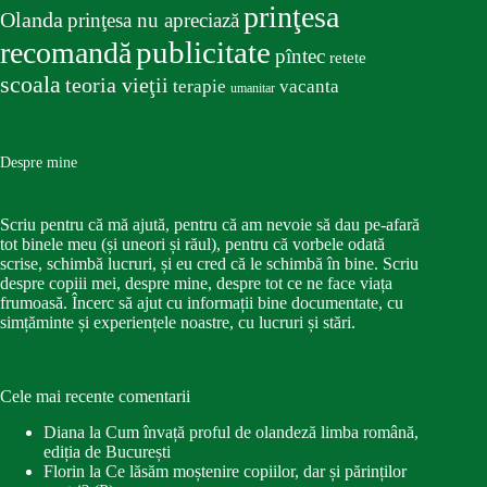
prinţesa
Olanda
prinţesa nu apreciază
publicitate
recomandă
pîntec
retete
scoala
teoria vieţii
terapie
vacanta
umanitar
Despre mine
Scriu pentru că mă ajută, pentru că am nevoie să dau pe-afară
tot binele meu (și uneori și răul), pentru că vorbele odată
scrise, schimbă lucruri, și eu cred că le schimbă în bine. Scriu
despre copiii mei, despre mine, despre tot ce ne face viața
frumoasă. Încerc să ajut cu informații bine documentate, cu
simțăminte și experiențele noastre, cu lucruri și stări.
Cele mai recente comentarii
Diana
la
Cum învață proful de olandeză limba română,
ediția de București
Florin
la
Ce lăsăm moștenire copiilor, dar și părinților