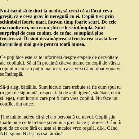
Nu-i cazul să te duci la medic, să crezi că ai făcut ceva
greșit, că e ceva grav în neregulă cu ei. Copiii trec prin
schimbări foarte mari, într-un timp foarte scurt. De cele
mai multe ori, nici ei nu știu ce li se întâmplă. Sunt
surprinși de ceea ce simt, de ce fac, se supără și se
frustrează. Îți simt dezamăgirea și frustrarea și asta face
lucrurile și mai grele pentru toată lumea.
Ce poți face este să te informezi despre etapele de dezvoltare
ale copilului. Să ai în preajmă câteva mame cu copii de vârsta
copilului tău sau puțin mai mari, ca să vezi că nu doar vouă vi
se întâmplă.
Să-ți alegi bătăliile. Sunt lucruri care trebuie să fie cum spui tu
(reguli de siguranță, respect față de alții, igienă, sănătate, etică
și lege), sunt lucruri care pot fi cum vrea copilul. Nu face un
conflict din orice.
Ține minte mereu că și el e o persoană cu nevoi. Copiii știu
foarte bine ce le trebuie și renunță greu la ce-și doresc. Când îi
poți da ce cere fără ca asta să încalce vreo regulă, dă-i. Când
NU, spune NU și așa să rămână.