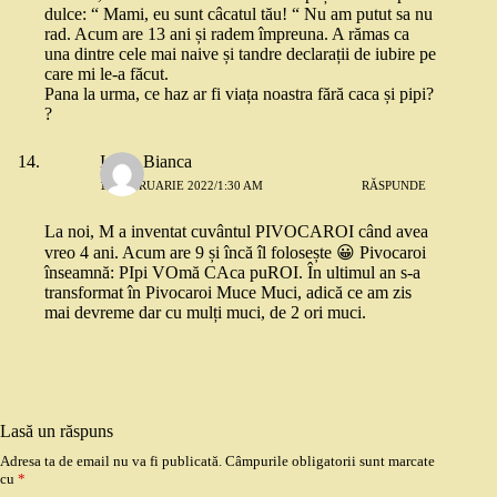
dulce: “ Mami, eu sunt câcatul tău! “ Nu am putut sa nu
rad. Acum are 13 ani și radem împreuna. A rămas ca
una dintre cele mai naive și tandre declarații de iubire pe
care mi le-a făcut.
Pana la urma, ce haz ar fi viața noastra fără caca și pipi?
?
Ioana Bianca
13 FEBRUARIE 2022/1:30 AM
RĂSPUNDE
La noi, M a inventat cuvântul PIVOCAROI când avea
vreo 4 ani. Acum are 9 și încă îl folosește 😀 Pivocaroi
înseamnă: PIpi VOmă CAca puROI. În ultimul an s-a
transformat în Pivocaroi Muce Muci, adică ce am zis
mai devreme dar cu mulți muci, de 2 ori muci.
Lasă un răspuns
Adresa ta de email nu va fi publicată.
Câmpurile obligatorii sunt marcate
cu
*