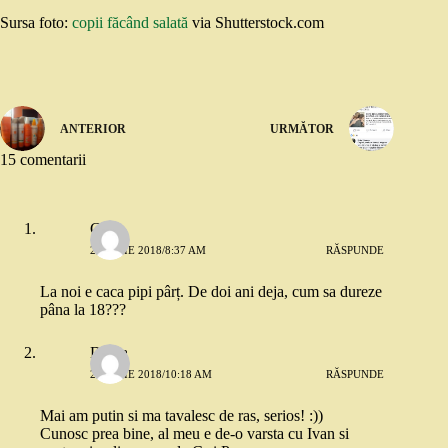
Sursa foto:
copii făcând salată
via Shutterstock.com
ANTERIOR
URMĂTOR
15 comentarii
Gabi
24 IULIE 2018/8:37 AM
RĂSPUNDE
La noi e caca pipi pârț. De doi ani deja, cum sa dureze
pâna la 18???
Diana
24 IULIE 2018/10:18 AM
RĂSPUNDE
Mai am putin si ma tavalesc de ras, serios! :))
Cunosc prea bine, al meu e de-o varsta cu Ivan si