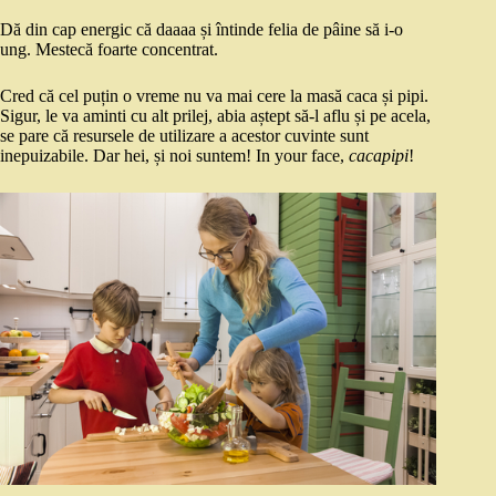
Dă din cap energic că daaaa și întinde felia de pâine să i-o
ung. Mestecă foarte concentrat.
Cred că cel puțin o vreme nu va mai cere la masă caca și pipi.
Sigur, le va aminti cu alt prilej, abia aștept să-l aflu și pe acela,
se pare că resursele de utilizare a acestor cuvinte sunt
inepuizabile. Dar hei, și noi suntem! In your face,
cacapipi
!