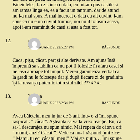
Bineinteles, l-a zis inca o data, eu mi-am pus castile si
am ramas linga ea, ea a facut un tantrum, dar de atunci
nu l-a mai spus. A mai incercat o data cu alt cuvint, i-am
spus ca nu e un cuvint frumos, noi nu il folosim acasa,
apoi i-am reamintit de casti si asta a fost tot.
iulix
11 FEBRUARIE 2022/5:27 PM
RĂSPUNDE
Caca, pișu, căcat, parț și alte derivate. Am ajuns însă
împreună sa stabilim ca nu pot fi folosite în afara casei și
ne iasă aproape tot timpul. Mereu garantează verbal ca
la gradi nu le folosește dar și după fiecare zi de gradinita
își ia revanșa puternic tot restul zilei ???‍♀️?‍♀️.
Valeria
12 FEBRUARIE 2022/2:34 PM
RĂSPUNDE
Avea băiețelul meu in jur de 3 ani. Intr- o zi îmi spune
răspicat : “ câcat”. Așteaptă sa vadă vreo reacție. Eu, ca
sa- l descurajez nu spun nimic. Mai repeta de câteva ori:
“ mami, auzi? Câcat!”. Vede ca nu- i răspund, îmi zice:
“ Mami, tu eci câcatul meu!” Mai sta puțin… Îmi spune