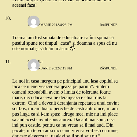
aceeași faza!
Ana
14 NOIEMBRIE 2018/8:23 PM
RĂSPUNDE
Tocmai am fost sunata de educatoare sa îmi spună că
pustiul spune tot timpul „caca” și doamna a spus că nu
este normal și să luăm măsuri 🙂
Claudia
11 FEBRUARIE 2022/2:19 PM
RĂSPUNDE
La noi in casa mergem pe principiul „nu lasa copilul sa
faca ce ii enerveaza/deranjeaza pe parinti”. Sintem
oameni rezonabili, avem o limita de toleranta foarte
mare, deci daca ceva ne deranjeaza e chiar dus la
extrem. Cind a devenit deranjanta repetarea unui cuvint
scirbos, mi-am luat o pereche de casti antifonice, m-am
pus linga ea si i-am spus: „draga mea, mie nu imi place
sa aud acest cuvint spus aiurea. Daca il mai spui, o sa
imi pun castile, pentru ca nu vreau sa il mai aud. Din
pacate, nu te voi auzi nici cind vrei sa vorbesti cu mine,
dar este alegerea ta, tu alegi sa il spui sau nu.”.