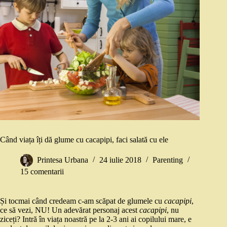
Când viața îți dă glume cu cacapipi, faci salată cu ele
Printesa Urbana
24 iulie 2018
Parenting
15 comentarii
Și tocmai când credeam c-am scăpat de glumele cu
cacapipi
,
ce să vezi, NU! Un adevărat personaj acest
cacapipi
, nu
ziceți? Intră în viața noastră pe la 2-3 ani ai copilului mare, e