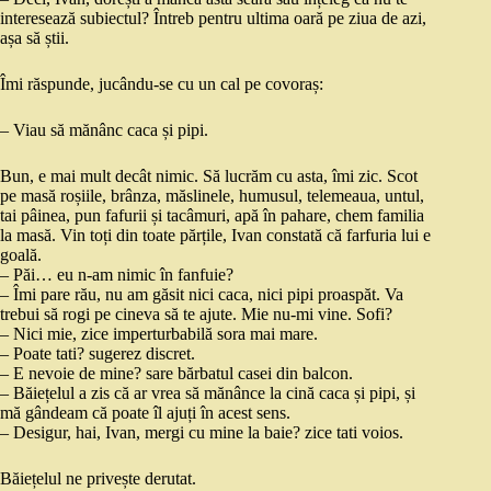
interesează subiectul? Întreb pentru ultima oară pe ziua de azi,
așa să știi.
Îmi răspunde, jucându-se cu un cal pe covoraș:
– Viau să mănânc caca și pipi.
Bun, e mai mult decât nimic. Să lucrăm cu asta, îmi zic. Scot
pe masă roșiile, brânza, măslinele, humusul, telemeaua, untul,
tai pâinea, pun fafurii și tacâmuri, apă în pahare, chem familia
la masă. Vin toți din toate părțile, Ivan constată că farfuria lui e
goală.
– Păi… eu n-am nimic în fanfuie?
– Îmi pare rău, nu am găsit nici caca, nici pipi proaspăt. Va
trebui să rogi pe cineva să te ajute. Mie nu-mi vine. Sofi?
– Nici mie, zice imperturbabilă sora mai mare.
– Poate tati? sugerez discret.
– E nevoie de mine? sare bărbatul casei din balcon.
– Băiețelul a zis că ar vrea să mănânce la cină caca și pipi, și
mă gândeam că poate îl ajuți în acest sens.
– Desigur, hai, Ivan, mergi cu mine la baie? zice tati voios.
Băiețelul ne privește derutat.