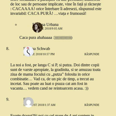
de loc sau de persoane implicate, vine în față și răcnește
: CACAAAA! orice întrebare îi adresezi, răspunsul este
invariabil: CACA PURĂ! …viața e frumoasă!
Printesa Urbana
26 IULIE 2018/9:05 AM
Caca pura ahahaaaa :))))))))))))))
Simona Schwab
29 IULIE 2018/10:57 PM
RĂSPUNDE
La noi a fost, pe langa C si P, si putza. Doi dintre copii
sunt de varste apropiate, la gradinita, si se amuzau toata
ziua de mama focului cu „putza” folosita in orice
combinatie… Vad ca, de un pic de timp, a trecut au
incetat. Sau poate au luat o psuza cat am fost in
vacanta… vedem cand ne reintoarcem acasa. :))
Dana
5 AUGUST 2018/1:37 AM
RĂSPUNDE
Foarte dragut?Și noi cu cel mare de 4 ani suntem in