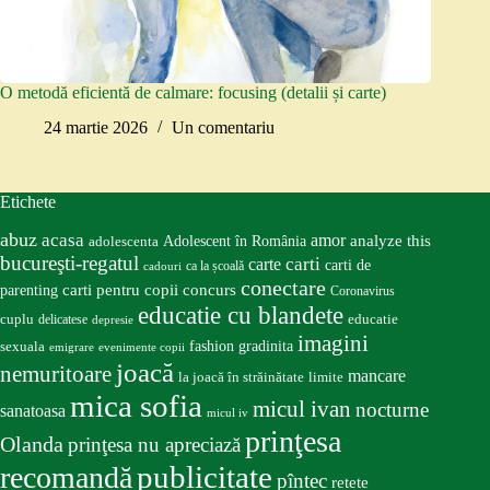
O metodă eficientă de calmare: focusing (detalii și carte)
24 martie 2026
Un comentariu
Etichete
abuz
acasa
amor
Adolescent în România
analyze this
adolescenta
bucureşti-regatul
carte
carti
carti de
ca la școală
cadouri
conectare
carti pentru copii
concurs
parenting
Coronavirus
educatie cu blandete
educatie
cuplu
delicatese
depresie
imagini
fashion
gradinita
sexuala
emigrare
evenimente copii
joacă
nemuritoare
mancare
la joacă în străinătate
limite
mica sofia
micul ivan
nocturne
sanatoasa
micul iv
prinţesa
Olanda
prinţesa nu apreciază
publicitate
recomandă
pîntec
retete