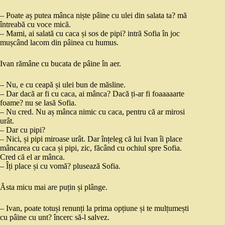
– Poate aș putea mânca niște pâine cu ulei din salata ta? mă
întreabă cu voce mică.
– Mami, ai salată cu caca și sos de pipi? intră Sofia în joc
mușcând lacom din pâinea cu humus.
Ivan rămâne cu bucata de pâine în aer.
– Nu, e cu ceapă și ulei bun de măsline.
– Dar dacă ar fi cu caca, ai mânca? Dacă ți-ar fi foaaaaarte
foame? nu se lasă Sofia.
– Nu cred. Nu aș mânca nimic cu caca, pentru că ar mirosi
urât.
– Dar cu pipi?
– Nici, și pipi miroase urât. Dar înțeleg că lui Ivan îi place
mâncarea cu caca și pipi, zic, făcând cu ochiul spre Sofia.
Cred că el ar mânca.
– Îți place și cu vomă? plusează Sofia.
Ăsta micu mai are puțin și plânge.
– Ivan, poate totuși renunți la prima opțiune și te mulțumești
cu pâine cu unt? încerc să-l salvez.