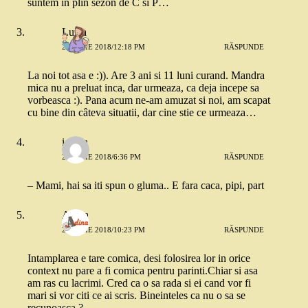
suntem in plin sezon de C si P…
Luiza
24 IULIE 2018/12:18 PM
RĂSPUNDE
La noi tot asa e :)). Are 3 ani si 11 luni curand. Mandra
mica nu a preluat inca, dar urmeaza, ca deja incepe sa
vorbeasca :). Pana acum ne-am amuzat si noi, am scapat
cu bine din câteva situatii, dar cine stie ce urmeaza…
ionela
24 IULIE 2018/6:36 PM
RĂSPUNDE
– Mami, hai sa iti spun o gluma.. E fara caca, pipi, part
Adina
24 IULIE 2018/10:23 PM
RĂSPUNDE
Intamplarea e tare comica, desi folosirea lor in orice
context nu pare a fi comica pentru parinti.Chiar si asa
am ras cu lacrimi. Cred ca o sa rada si ei cand vor fi
mari si vor citi ce ai scris. Bineinteles ca nu o sa se
recunoasca ?