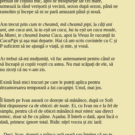
preluat de copilul mic, apoi se molipsește iar cel mare,
urmează la rând verișorii și vecinii, sezon după sezon, până ne
ramolim și începe să ni se pară amuzant până și nouă.
Am trecut prin
cum te cheamă, mă cheamă pipi
, la
câți ani
ani, am caca ani
, la
tu ești un caca, ba tu ești un caca moale
,
la
Mami, te cheamă Ioana Caca
, apoi la
Vreau în vacanță la
CacaPipi
și așa mai departe. Hai că am scris cuvintele cu C și
P suficient să ne ajungă o viață, și mie, și vouă.
Ar trebui să-mi mulțumiți, vă fac antrenament pentru când or
să înceapă și copiii voștri cu astea. Nu mai scăpați de ele, să
nu ziceți că nu v-am zis.
Există însă mici trucuri pe care le puteți aplica pentru
dezamorsarea temporară a lui
cacapipi.
Unul, mai jos.
Îl întreb pe Ivan aseară ce dorește să mănânce, după ce Sofi
îmi răspunsese ca de obicei:
de toate
. Ei, cu Ivan nu e la fel de
simplu, pentru că el de obicei mănâncă
mai nimic
sau direct
nimic
, doar să fie cu pâine. Așadar, îl întreb o dată, apoi încă o
dată, primesc
ignore
total. Ridic nițel vocea și zic iară:
– Deci, Ivan, dorești a mânca astă seară sau înțeleg că nu te