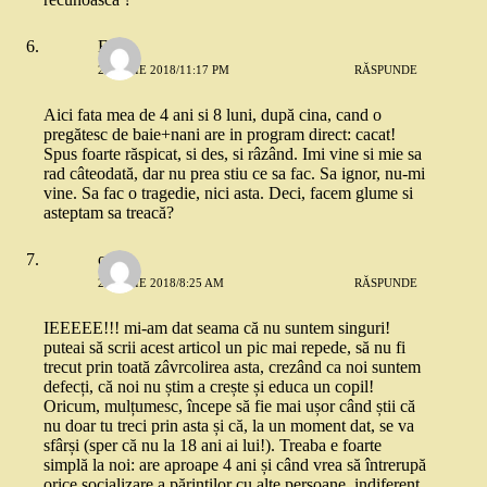
Erica
24 IULIE 2018/11:17 PM
RĂSPUNDE
Aici fata mea de 4 ani si 8 luni, după cina, cand o
pregătesc de baie+nani are in program direct: cacat!
Spus foarte răspicat, si des, si râzând. Imi vine si mie sa
rad câteodată, dar nu prea stiu ce sa fac. Sa ignor, nu-mi
vine. Sa fac o tragedie, nici asta. Deci, facem glume si
asteptam sa treacă?
oana
26 IULIE 2018/8:25 AM
RĂSPUNDE
IEEEEE!!! mi-am dat seama că nu suntem singuri!
puteai să scrii acest articol un pic mai repede, să nu fi
trecut prin toată zâvrcolirea asta, crezând ca noi suntem
defecți, că noi nu știm a crește și educa un copil!
Oricum, mulțumesc, începe să fie mai ușor când știi că
nu doar tu treci prin asta și că, la un moment dat, se va
sfârși (sper că nu la 18 ani ai lui!). Treaba e foarte
simplă la noi: are aproape 4 ani și când vrea să întrerupă
orice socializare a părinților cu alte persoane, indiferent