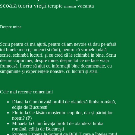
scoala
teoria vieţii
terapie
vacanta
umanitar
Despre mine
Scriu pentru că mă ajută, pentru că am nevoie să dau pe-afară
tot binele meu (și uneori și răul), pentru că vorbele odată
scrise, schimbă lucruri, și eu cred că le schimbă în bine. Scriu
despre copiii mei, despre mine, despre tot ce ne face viața
frumoasă. Încerc să ajut cu informații bine documentate, cu
simțăminte și experiențele noastre, cu lucruri și stări.
Cele mai recente comentarii
Diana
la
Cum învață proful de olandeză limba română,
ediția de București
Florin
la
Ce lăsăm moștenire copiilor, dar și părinților
noștri? (P)
Mihaela
la
Cum învață proful de olandeză limba
română, ediția de București
Printesa Urbana
la
Șoferul de BOLT care a înțeles totul