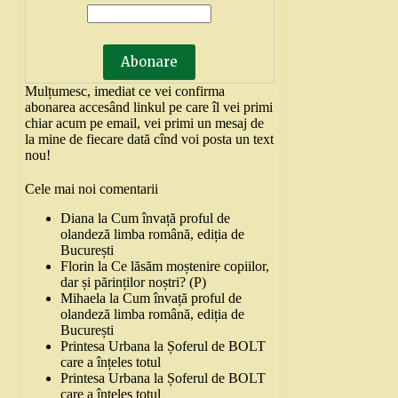
Mulțumesc, imediat ce vei confirma
abonarea accesând linkul pe care îl vei primi
chiar acum pe email, vei primi un mesaj de
la mine de fiecare dată cînd voi posta un text
nou!
Cele mai noi comentarii
Diana
la
Cum învață proful de
olandeză limba română, ediția de
București
Florin
la
Ce lăsăm moștenire copiilor,
dar și părinților noștri? (P)
Mihaela
la
Cum învață proful de
olandeză limba română, ediția de
București
Printesa Urbana
la
Șoferul de BOLT
care a înțeles totul
Printesa Urbana
la
Șoferul de BOLT
care a înțeles totul