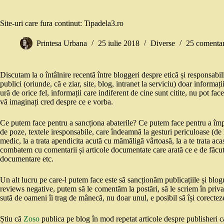
Site-uri care fura continut: Tipadela3.ro
Printesa Urbana
25 iulie 2018
Diverse
25 comentar
Discutam la o întâlnire recentă între bloggeri despre etică și responsabili
publici (oriunde, că e ziar, site, blog, intranet la serviciu) doar informați
ură de orice fel, informații care indiferent de cine sunt citite, nu pot fac
vă imaginați cred despre ce e vorba.
Ce putem face pentru a sancționa abaterile? Ce putem face pentru a împied
de poze, textele iresponsabile, care îndeamnă la gesturi periculoase (de 
medic, la a trata apendicita acută cu mămăligă vârtoasă, la a te trata ac
combatem cu comentarii și articole documentate care arată ce e de făcut res
documentare etc.
Un alt lucru pe care-l putem face este să sancționăm publicațiile și blog
reviews negative, putem să le comentăm la postări, să le scriem în privat
sută de oameni îi trag de mânecă, nu doar unul, e posibil să își corectez
Știu că
Zoso
publica pe blog în mod repetat articole despre publisheri c