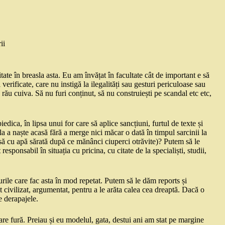
ii
tate în breasla asta. Eu am învățat în facultate cât de important e să
i verificate, care nu instigă la ilegalități sau gesturi periculoase sau
e rău cuiva. Să nu furi conținut, să nu construiești pe scandal etc etc,
ica, în lipsa unui for care să aplice sancțiuni, furtul de texte și
la a naște acasă fără a merge nici măcar o dată în timpul sarcinii la
asă cu apă sărată după ce mănânci ciuperci otrăvite)? Putem să le
ponsabil în situația cu pricina, cu citate de la specialiști, studii,
urile care fac asta în mod repetat. Putem să le dăm reports și
 civilizat, argumentat, pentru a le arăta calea cea dreaptă. Dacă o
e derapajele.
are fură. Preiau și eu modelul, gata, destui ani am stat pe margine