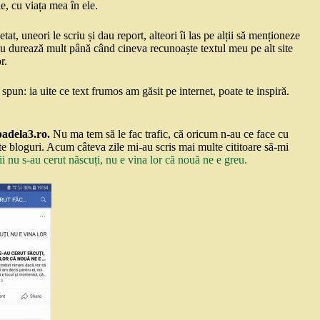
e, cu viața mea în ele.
at, uneori le scriu și dau report, alteori îi las pe alții să menționeze
 nu durează mult până când cineva recunoaște textul meu pe alt site
r.
spun: ia uite ce text frumos am găsit pe internet, poate te inspiră.
adela3.ro.
Nu ma tem să le fac trafic, că oricum n-au ce face cu
 alte bloguri. Acum câteva zile mi-au scris mai multe cititoare să-mi
i nu s-au cerut născuți, nu e vina lor că nouă ne e greu.