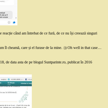
e reacție când am întrebat de ce fură, de ce nu își creează singuri
 cum îl cheamă, care și el furase de la mine. :)) Oh well in that case…
18, de data asta de pe blogul Suntparinte.ro, publicat în 2016