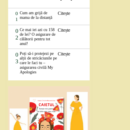
0
Cum am grijă de
Citește
mama de la distanță
1
0
Ce mai iei azi cu 158
Citește
de lei? O asigurare de
2
călătorii pentru tot
anul!
0
Poți să-i protejezi pe
Citește
alții de stricăciunile pe
3
care le faci tu –
asigurarea civilă My
Apologies