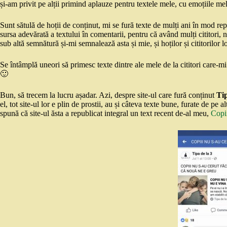
și-am privit pe alții primind aplauze pentru textele mele, cu emoțiile mel
Sunt sătulă de hoții de conținut, mi se fură texte de mulți ani în mod repet
sursa adevărată a textului în comentarii, pentru că având mulți cititori,
sub altă semnătură și-mi semnalează asta și mie, și hoților și cititorilor lo
Se întâmplă uneori să primesc texte dintre ale mele de la cititori care-mi 
🙂
Bun, să trecem la lucru așadar. Azi, despre site-ul care fură conținut
Tip
el, tot site-ul lor e plin de prostii, au și câteva texte bune, furate de pe
spună că site-ul ăsta a republicat integral un text recent de-al meu,
Copii