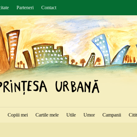
itate
Parteneri
Contact
ă
Copiii mei
Cartile mele
Utile
Umor
Campanii
Citi