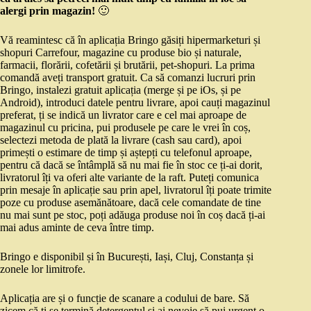
alergi prin magazin!
🙂
Vă reamintesc că în aplicația Bringo găsiți hipermarketuri și
shopuri Carrefour, magazine cu produse bio și naturale,
farmacii, florării, cofetării și brutării, pet-shopuri. La prima
comandă aveți transport gratuit. Ca să comanzi lucruri prin
Bringo, instalezi gratuit aplicația (merge și pe iOs, și pe
Android), introduci datele pentru livrare, apoi cauți magazinul
preferat, ți se indică un livrator care e cel mai aproape de
magazinul cu pricina, pui produsele pe care le vrei în coș,
selectezi metoda de plată la livrare (cash sau card), apoi
primești o estimare de timp și aștepți cu telefonul aproape,
pentru că dacă se întâmplă să nu mai fie în stoc ce ți-ai dorit,
livratorul îți va oferi alte variante de la raft. Puteți comunica
prin mesaje în aplicație sau prin apel, livratorul îți poate trimite
poze cu produse asemănătoare, dacă cele comandate de tine
nu mai sunt pe stoc, poți adăuga produse noi în coș dacă ți-ai
mai adus aminte de ceva între timp.
Bringo e disponibil și în București, Iași, Cluj, Constanța și
zonele lor limitrofe.
Aplicația are și o funcție de scanare a codului de bare. Să
zicem că ți se termină detergentul și ai nevoie să pui urgent o