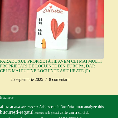
PARADOXUL PROPRIETĂȚII: AVEM CEI MAI MULȚI
PROPRIETARI DE LOCUINȚE DIN EUROPA, DAR
CELE MAI PUȚINE LOCUINȚE ASIGURATE (P)
25 septembrie 2025
8 comentarii
Etichete
abuz
acasa
amor
Adolescent în România
analyze this
adolescenta
bucureşti-regatul
carte
carti
carti de
ca la școală
cadouri