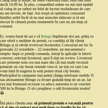
Câștig timp și liniște, iar astea valorează mult, mult mai mult
decât 19,99 lei. În plus, comandând online nu mă simt ispitită
să culeg de pe rafturi tot felul de lucruri nesănătoase de care
nu am nevoie, de fapt. Am reușit să optimizez consumul
familiei astfel încât să nu mai aruncăm mâncare și să am
stocuri în cămară pentru momentele în care nu am timp să
comand.
Ei, vestea bună de azi e că
Bringo
împlinește doi ani, prilej cu
care oferă o mulțime de premii, cu condiția să fiți clienți
Bringo și să oferiți reviewuri livratorilor. Concursul are loc în
perioada 22 octombrie – 22 noiembrie, iar mecanismul e
simplu: după ce primiți comanda, intrați în aplicație la
Istoric
comenzi
, selectați livratorul, apoi îi dați un review. Livratorul
care primește nota cea mai mare din cât mai multe recenzii
primește un city break oriunde vrea el, iar toți cei care l-au
votat intră în tragerea la sorți pentru două city breaks.
Participând la campanie mai puteți câștiga telefoane mobile J5
sau abonamente Bringo cu livrare gratuită timp de un an. Iar
cea mai frumoasă recenzie va aduce autorului ei un voucher
500 lei la Bringo. O să-i pregătesc o odă livratorului nostru!
😀
Îmi place chestia asta:
să primești premiu o vacanță pentru
că ai ales să petreci mai mult timp cu familia în loc să