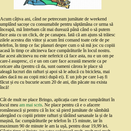
Acum câțiva ani, când ne petreceam jumătate de weekend
umplând sacoșe cu consumabile pentru săptămâna ce urma să
înceapă, mă întrebam cât mai durează până când o să putem
face asta cu un click, de pe canapea. Iată că am ajuns să trăiesc
zilele acestea din viitor și acum îmi comand toate cele de pe
telefon, în timp ce fac planuri despre cum o să mă joc cu copiii
acasă în timp ce altcineva face cumpărăturile în locul nostru.
Iar acest altcineva nu este nefericit că face asta, nu e un om pe
care-l asupresc, ci e un om care face această meserie ca pe
oricare alta (pentru că da, sunt oameni cărora le place să
aleagă lucruri din rafturi și apoi să le aducă cu bicicleta, mai
ales dacă nu au copii mici după ei). E un job pe care l-aș fi
făcut și eu cu bucurie acum 20 de ani, din păcate nu exista
încă!
Cât de mult ne place Bringo, aplicația care face cumpărături în
locul meu
am mai scris
. Ne place pentru că e o afacere
românească și pentru că în loc să pierd jumătate de sâmbătă
alergând cu copiii printre rafturi și târâind sarsanale la și de la
mașină, fac cumpărăturile pe telefon în 15 minute, iar în
maximum 90 de minute le am la ușă, pentru doar 19,99 lei.