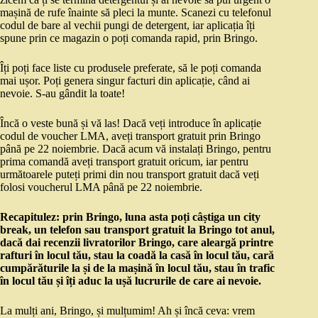
mașină de rufe înainte să pleci la munte. Scanezi cu telefonul
codul de bare al vechii pungi de detergent, iar aplicația îți
spune prin ce magazin o poți comanda rapid, prin Bringo.
Îți poți face liste cu produsele preferate, să le poți comanda
mai ușor. Poți genera singur facturi din aplicație, când ai
nevoie. S-au gândit la toate!
Încă o veste bună și vă las! Dacă veți introduce în aplicație
codul de voucher LMA, aveți transport gratuit prin Bringo
până pe 22 noiembrie. Dacă acum vă instalați Bringo, pentru
prima comandă aveți transport gratuit oricum, iar pentru
următoarele puteți primi din nou transport gratuit dacă veți
folosi voucherul LMA până pe 22 noiembrie.
Recapitulez: prin Bringo, luna asta poți câștiga un city
break, un telefon sau transport gratuit la Bringo tot anul,
dacă dai recenzii livratorilor Bringo, care aleargă printre
rafturi în locul tău, stau la coadă la casă în locul tău, cară
cumpărăturile la și de la mașină în locul tău, stau în trafic
în locul tău și îți aduc la ușă lucrurile de care ai nevoie.
La mulți ani, Bringo, și mulțumim! Ah și încă ceva: vrem