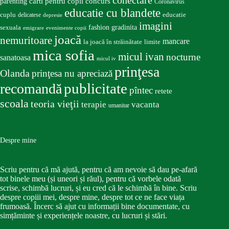
conectare
carti pentru copii
concurs
parenting
Coronavirus
educatie cu blandete
educatie
cuplu
delicatese
depresie
imagini
fashion
gradinita
sexuala
emigrare
evenimente copii
joacă
nemuritoare
mancare
la joacă în străinătate
limite
mica sofia
micul ivan
nocturne
sanatoasa
micul iv
prinţesa
Olanda
prinţesa nu apreciază
publicitate
recomandă
pîntec
retete
scoala
teoria vieţii
terapie
vacanta
umanitar
Despre mine
Scriu pentru că mă ajută, pentru că am nevoie să dau pe-afară
tot binele meu (și uneori și răul), pentru că vorbele odată
scrise, schimbă lucruri, și eu cred că le schimbă în bine. Scriu
despre copiii mei, despre mine, despre tot ce ne face viața
frumoasă. Încerc să ajut cu informații bine documentate, cu
simțăminte și experiențele noastre, cu lucruri și stări.