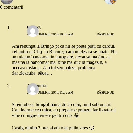
6 comentarii
DianaZ
27 OCTOMBRIE 2018/10:08 AM
RĂSPUNDE
Am renunțat la Bringo pt ca nu se poate plăti cu cardul,
cel putin in Cluj, in București am inteles ca se poate. Nu
am niciun bancomat in apropiere, decat sa ma duc cu
masina la bancomat mai bine ma duc la magazin, e
aceeași distanță. Am tot semnalizat problema
dar..degeaba, păcat…
Alexandra
27 OCTOMBRIE 2018/11:02 AM
RĂSPUNDE
Si eu iubesc bringo!mama de 2 copii, unul sub un an!
Cat doarme cea mica, eu pregatesc pranzul iar livratorul
vine cu ingredientele pentru cina 😀
Castig minim 3 ore, si am mai putin stres 🙂