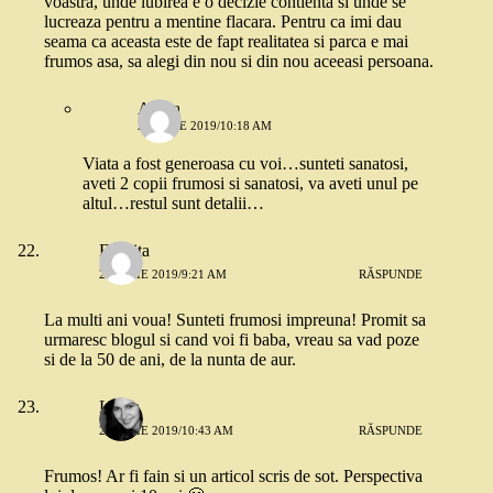
voastra, unde iubirea e o decizie contienta si unde se
lucreaza pentru a mentine flacara. Pentru ca imi dau
seama ca aceasta este de fapt realitatea si parca e mai
frumos asa, sa alegi din nou si din nou aceeasi persoana.
Adina
26 IULIE 2019/10:18 AM
Viata a fost generoasa cu voi…sunteti sanatosi,
aveti 2 copii frumosi si sanatosi, va aveti unul pe
altul…restul sunt detalii…
Felicita
26 IULIE 2019/9:21 AM
RĂSPUNDE
La multi ani voua! Sunteti frumosi impreuna! Promit sa
urmaresc blogul si cand voi fi baba, vreau sa vad poze
si de la 50 de ani, de la nunta de aur.
Laura
26 IULIE 2019/10:43 AM
RĂSPUNDE
Frumos! Ar fi fain si un articol scris de sot. Perspectiva