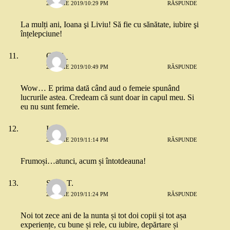
25 IULIE 2019/10:29 PM
RĂSPUNDE
La mulți ani, Ioana şi Liviu! Să fie cu sănătate, iubire şi
înțelepciune!
Cristi_
25 IULIE 2019/10:49 PM
RĂSPUNDE
Wow… E prima dată când aud o femeie spunând
lucrurile astea. Credeam că sunt doar in capul meu. Si
eu nu sunt femeie.
Irina
25 IULIE 2019/11:14 PM
RĂSPUNDE
Frumoși…atunci, acum și întotdeauna!
Silvia T.
25 IULIE 2019/11:24 PM
RĂSPUNDE
Noi tot zece ani de la nunta și tot doi copii și tot așa
experiențe, cu bune și rele, cu iubire, depărtare și