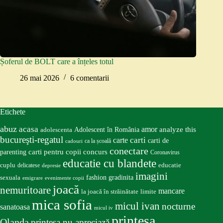
Șoferul de BOLT care a înțeles totul
26 mai 2026
6 comentarii
Etichete
abuz
acasa
amor
Adolescent în România
analyze this
adolescenta
bucureşti-regatul
carte
carti
carti de
ca la școală
cadouri
conectare
carti pentru copii
concurs
parenting
Coronavirus
educatie cu blandete
educatie
cuplu
delicatese
depresie
imagini
fashion
gradinita
sexuala
emigrare
evenimente copii
joacă
nemuritoare
mancare
la joacă în străinătate
limite
mica sofia
micul ivan
nocturne
sanatoasa
micul iv
prinţesa
Olanda
prinţesa nu apreciază