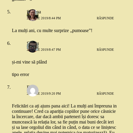
Simona
25 IULIE 2019/8:44 PM
RĂSPUNDE
La mulți ani, cu multe surprize „pumoase”!
Sergiu
25 IULIE 2019/8:47 PM
RĂSPUNDE
și-mi vine să plând
tipo error
Ilinca
25 IULIE 2019/9:20 PM
RĂSPUNDE
Felicitări ca ați ajuns pana aici! La mulți ani împreuna in
continuare! Cred ca apariția copiilor pune orice căsnicie
la încercare, dar dacă ambii parteneri își doresc sa
muncească la relația lor, sa fie puțin mai buni decât ieri
și sa lase orgoliul din când in când, o data ce se liniștesc
apele, relația devine mai puternica (se maturizează). Eu