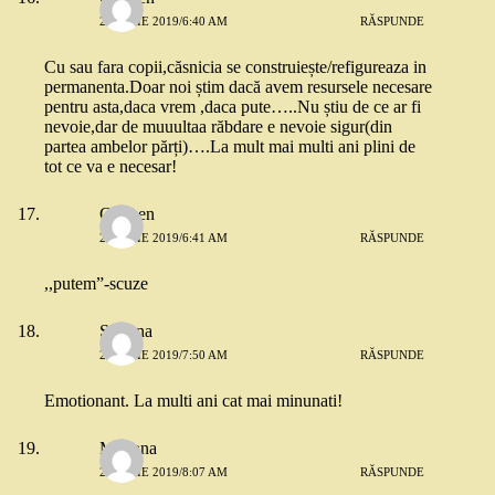
26 IULIE 2019/6:40 AM
RĂSPUNDE
Cu sau fara copii,căsnicia se construiește/refigureaza in
permanenta.Doar noi știm dacă avem resursele necesare
pentru asta,daca vrem ,daca pute…..Nu știu de ce ar fi
nevoie,dar de muuultaa răbdare e nevoie sigur(din
partea ambelor părți)….La mult mai multi ani plini de
tot ce va e necesar!
Carmen
26 IULIE 2019/6:41 AM
RĂSPUNDE
,,putem”-scuze
Simona
26 IULIE 2019/7:50 AM
RĂSPUNDE
Emotionant. La multi ani cat mai minunati!
Mariana
26 IULIE 2019/8:07 AM
RĂSPUNDE