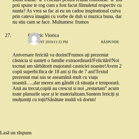
poti spune te rog cum a fost facut filmuletul respectiv cu
nunta? As vrea sa fac ai eu un cadou inspirational cuiva
prin cateva imagini cu vorbe de duh si muzica buna, dar
nu stiu cum se face. Multumesc frumos
Chedric Viorica
7 AUGUST 2019/11:32 PM
RĂSPUNDE
Aniversare fericită va dorim!Frumos ați prezentat
căsnicia si sunteti o familie extraordinară!Felicitări!Noi
tocmai am sărbătorit majoratul casniciei noastre!Avem 2
copii superbi:fiica de 18 ani și fiu de 7 ani!Textul
prezentat mai sus se aseamănă mult cu viața
noastră….,dar mereu am gândit că situația e temporară.
Anii au trecut,copiii au crescut si noi „restartam” acum
toate planurile ușor și le materializam.Suntem fericiți și
mulțumiți cu toții!Sănătate multă vă dorim!
Lasă un răspuns