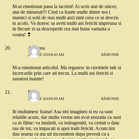
M-ai emotionat pana la lacrimi! Ai scris atat de sincer,
atat de minunat!!! Cred ca foarte multe dintre noi (
mamici si sotii de mai multi ani) simt ceea ce ai descris
tu acolo. Va doresc sa aveti multi ani fericiti impreuna si
in fiecare zi sa descoperiti cea mai buna varianta a
vostra! ❣
Andreea
26 IULIE 2019/8:43 AM
RĂSPUNDE
M-a emotionat articolul. Ma regasesc in cuvintele tale si
incercarile prin care ati trecut. La multi ani fericiti si
sanatosi inainte!
Eliza
26 IULIE 2019/9:00 AM
RĂSPUNDE
Iti multumesc Ioana! Asa imi imaginez si eu ca sunt
relatiile acum, dar multa vreme am avut senzatia ca sunt
ca in filme: va intalniti, va indragostiti, va certati o data
rau de tot, va impacati si apoi traiti fericiti. Acum imi
dau seama ca ma uit inconstient dupa povesti ca a