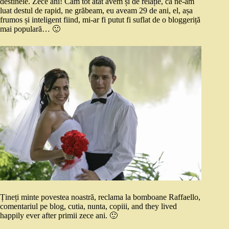
destinele. Zece ani! Cam tot atât avem și de relație, că ne-am
luat destul de rapid, ne grăbeam, eu aveam 29 de ani, el, așa
frumos și inteligent fiind, mi-ar fi putut fi suflat de o bloggeriță
mai populară… 🙂
Țineți minte povestea noastră, reclama la bomboane Raffaello,
comentariul pe blog, cutia, nunta, copiii, and they lived
happily ever after primii zece ani. 🙂