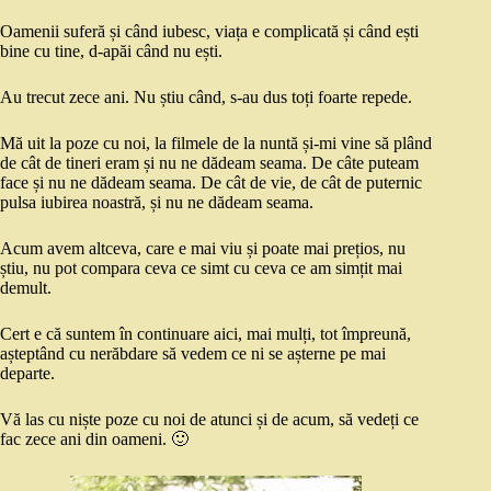
Oamenii suferă și când iubesc, viața e complicată și când ești
bine cu tine, d-apăi când nu ești.
Au trecut zece ani. Nu știu când, s-au dus toți foarte repede.
Mă uit la poze cu noi, la filmele de la nuntă și-mi vine să plând
de cât de tineri eram și nu ne dădeam seama. De câte puteam
face și nu ne dădeam seama. De cât de vie, de cât de puternic
pulsa iubirea noastră, și nu ne dădeam seama.
Acum avem altceva, care e mai viu și poate mai prețios, nu
știu, nu pot compara ceva ce simt cu ceva ce am simțit mai
demult.
Cert e că suntem în continuare aici, mai mulți, tot împreună,
așteptând cu nerăbdare să vedem ce ni se așterne pe mai
departe.
Vă las cu niște poze cu noi de atunci și de acum, să vedeți ce
fac zece ani din oameni. 🙂