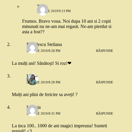
Tina
26 IULIE 2019/9:13 PM
Frumos. Bravo voua. Noi dupa 10 ani si 2 copii
minunati nu ne-am mai regasit. Ne-am pierdut si
asta a fost??
Pîrvulescu Steliana
25 IULIE 2019/8:28 PM
RĂSPUNDE
La mulți ani! Sănătoși! Si roz!❤
Lilly
25 IULIE 2019/8:28 PM
RĂSPUNDE
Mulți ani plini de fericire sa aveți! ?
Lavinia
25 IULIE 2019/8:31 PM
RĂSPUNDE
La inca 100.. 1000 de ani magici impreuna! Sunteti
geniali! <3