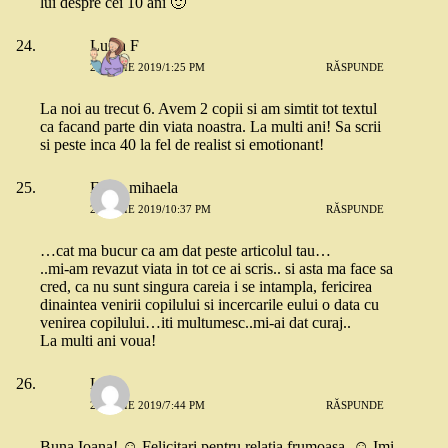
lui despre cei 10 ani 🙂
Luiza F
26 IULIE 2019/1:25 PM
RĂSPUNDE
La noi au trecut 6. Avem 2 copii si am simtit tot textul
ca facand parte din viata noastra. La multi ani! Sa scrii
si peste inca 40 la fel de realist si emotionant!
Fuica mihaela
26 IULIE 2019/10:37 PM
RĂSPUNDE
…cat ma bucur ca am dat peste articolul tau…
..mi-am revazut viata in tot ce ai scris.. si asta ma face sa
cred, ca nu sunt singura careia i se intampla, fericirea
dinaintea venirii copilului si incercarile eului o data cu
venirea copilului…iti multumesc..mi-ai dat curaj..
La multi ani voua!
Lisa
29 IULIE 2019/7:44 PM
RĂSPUNDE
Buna Ioana! ☺️ Felicitari pentru relatia frumoasa. ☺️ Imi