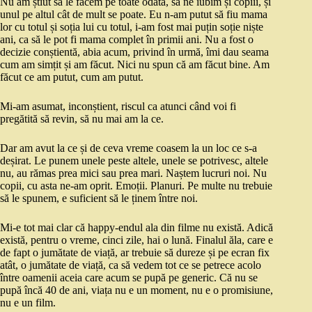
Nu am știut să le facem pe toate odată, să ne iubim și copiii, și
unul pe altul cât de mult se poate. Eu n-am putut să fiu mama
lor cu totul și soția lui cu totul, i-am fost mai puțin soție niște
ani, ca să le pot fi mama complet în primii ani. Nu a fost o
decizie conștientă, abia acum, privind în urmă, îmi dau seama
cum am simțit și am făcut. Nici nu spun că am făcut bine. Am
făcut ce am putut, cum am putut.
Mi-am asumat, inconștient, riscul ca atunci când voi fi
pregătită să revin, să nu mai am la ce.
Dar am avut la ce și de ceva vreme coasem la un loc ce s-a
deșirat. Le punem unele peste altele, unele se potrivesc, altele
nu, au rămas prea mici sau prea mari. Naștem lucruri noi. Nu
copii, cu asta ne-am oprit. Emoții. Planuri. Pe multe nu trebuie
să le spunem, e suficient să le ținem între noi.
Mi-e tot mai clar că happy-endul ala din filme nu există. Adică
există, pentru o vreme, cinci zile, hai o lună. Finalul ăla, care e
de fapt o jumătate de viață, ar trebuie să dureze și pe ecran fix
atât, o jumătate de viață, ca să vedem tot ce se petrece acolo
între oamenii aceia care acum se pupă pe generic. Că nu se
pupă încă 40 de ani, viața nu e un moment, nu e o promisiune,
nu e un film.