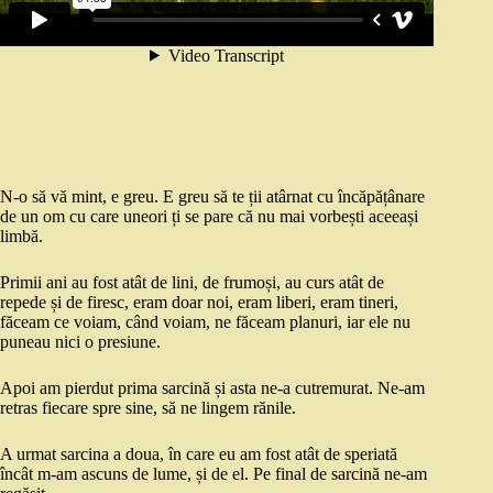
N-o să vă mint, e greu. E greu să te ții atârnat cu încăpățânare
de un om cu care uneori ți se pare că nu mai vorbești aceeași
limbă.
Primii ani au fost atât de lini, de frumoși, au curs atât de
repede și de firesc, eram doar noi, eram liberi, eram tineri,
făceam ce voiam, când voiam, ne făceam planuri, iar ele nu
puneau nici o presiune.
Apoi am pierdut prima sarcină și asta ne-a cutremurat. Ne-am
retras fiecare spre sine, să ne lingem rănile.
A urmat sarcina a doua, în care eu am fost atât de speriată
încât m-am ascuns de lume, și de el. Pe final de sarcină ne-am