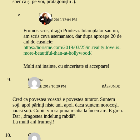
sper că și pe voi, protagoniștii :).
Lioara
26 IULIE 2019/12:04 PM
Frumos scris, draga Printesa. Intamplator sau nu,
am scris ceva asemanator, dar dupa aproape 20 de
ani de casnicie:
https://liorisme.com/2019/03/25/in-reality-love-is-
more-beautiful-than-at-hollywood/
.
Multi ani inainte, cu sinceritate si acceptare!
Cristina
25 IULIE 2019/10:20 PM
RĂSPUNDE
Cred ca povestea voastră e povestea tuturor. Suntem
soți, apoi părinți niste ani, apoi, daca suntem norocoși,
iarasi soți. Copiii vin sa puna relatia la încercare. E greu.
Dar ,,dragostea îndelung rabdă”.
La multi ani frumoși!
Carla