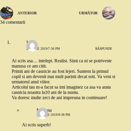
ANTERIOR
URMĂTOR
34 comentarii
Irina
25 IULIE 2019/7:36 PM
RĂSPUNDE
Ai scris asa… intelept. Realist. Simt ca ni se potriveste
manusa ce am citit.
Primii ani de casnicie au fost lejeri. Suntem la primul
copil si am devenit mai mult parinti decat soti. Va veni si
urmatorul anul viitor.
Articolul tau m-a facut sa imi imaginez ca asa va arata
casnicia noastra la10 ani de la nunta.
Va doresc multe zeci de ani impreuna in continuare!
Mariana
25 IULIE 2019/9:38 PM
Ai scris superb!