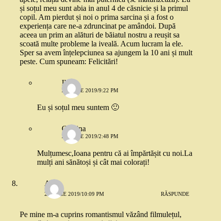
și soțul meu sunt abia in anul 4 de căsnicie și la primul
copil. Am pierdut și noi o prima sarcina și a fost o
experiența care ne-a zdruncinat pe amândoi. După
aceea un prim an alături de băiatul nostru a reușit sa
scoată multe probleme la iveală. Acum lucram la ele.
Sper sa avem înțelepciunea sa ajungem la 10 ani și mult
peste. Cum spuneam: Felicitări!
Ilinca
25 IULIE 2019/9:22 PM
Eu și soțul meu suntem 🙂
Cristina
26 IULIE 2019/2:48 PM
Mulțumesc,Ioana pentru că ai împărtășit cu noi.La
mulți ani sănătoși și cât mai colorați!
Ane
25 IULIE 2019/10:09 PM
RĂSPUNDE
Pe mine m-a cuprins romantismul văzând filmulețul,