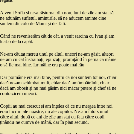
regăsit.
A venit Sofia și ne-a răsturnat din nou, luni de zile am stat să
ne adunăm sufletul, amintirile, să ne aducem aminte cine
suntem dincolo de Mami și de Tati.
Când ne reveniserăm cât de cât, a venit sarcina cu Ivan și am
luat-o de la capăt.
Ne-am căutat mereu unul pe altul, uneori ne-am găsit, alteori
ne-am culcat înstrăinați, epuizați, promițând în pernă că mâine
o să fie mai bine. Iar mâine era poate mai rău.
Dar poimâine era mai bine, pentru că noi suntem tot noi, chiar
dacă ne-am schimbat mult, chiar dacă am îmbătrânit, chiar
dacă am obosit și nu mai găsim nici măcar putere și chef să ne
contrazicem uneori.
Copiii au mai crescut și am înțeles că ce nu mergea între noi
erau lucruri ale noastre, nu ale copiilor. Ne-am întors unul
către altul, după ce ani de zile am stat cu fața către copii,
ținându-ne cumva de mână, dar în plan secund.