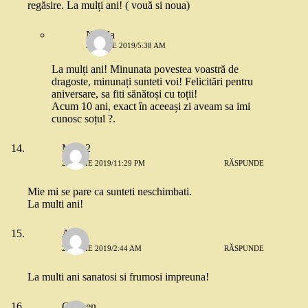
regăsire. La mulți ani! ( vouă si noua)
Nicola
26 IULIE 2019/5:38 AM
La mulți ani! Minunata povestea voastră de
dragoste, minunați sunteti voi! Felicitări pentru
aniversare, sa fiti sănătoși cu toții!
Acum 10 ani, exact în aceeași zi aveam sa imi
cunosc soțul ?.
Mira 2
25 IULIE 2019/11:29 PM
RĂSPUNDE
Mie mi se pare ca sunteti neschimbati.
La multi ani!
Adr
26 IULIE 2019/2:44 AM
RĂSPUNDE
La multi ani sanatosi si frumosi impreuna!
Carmen