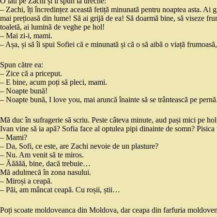
O iau pe Zachi și îi spun la ureche:
– Zachi, îți încredințez această fetiță minunată pentru noaptea asta. Ai gr
mai prețioasă din lume! Să ai grijă de ea! Să doarmă bine, să viseze frumo
toaletă, ai lumină de veghe pe hol!
– Mai zi-i, mami.
– Așa, și să îi spui Sofiei că e minunată și că o să aibă o viață frumoasă, 
Spun către ea:
– Zice că a priceput.
– E bine, acum poți să pleci, mami.
– Noapte bună!
– Noapte bună, I love you, mai aruncă înainte să se trântească pe pernă
Mă duc în sufragerie să scriu. Peste câteva minute, aud pași mici pe hol
Ivan vine să ia apă? Sofia face al optulea pipi dinainte de somn? Pisic
– Mami?
– Da, Sofi, ce este, are Zachi nevoie de un plasture?
– Nu. Am venit să te miros.
– Ăăăăă, bine, dacă trebuie…
Mă adulmecă în zona nasului.
– Miroși a ceapă.
– Păi, am mâncat ceapă. Cu roșii, știi…
Poți scoate moldoveanca din Moldova, dar ceapa din farfuria moldove