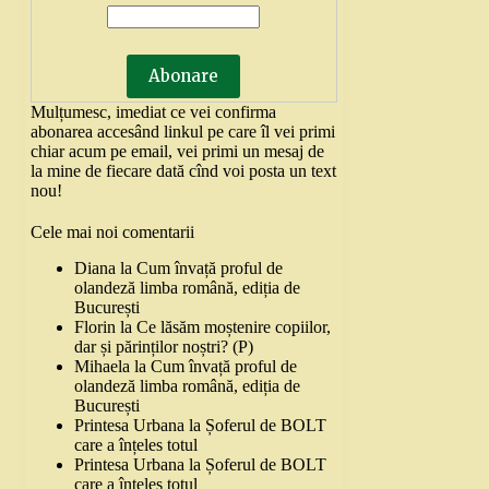
Mulțumesc, imediat ce vei confirma
abonarea accesând linkul pe care îl vei primi
chiar acum pe email, vei primi un mesaj de
la mine de fiecare dată cînd voi posta un text
nou!
Cele mai noi comentarii
Diana
la
Cum învață proful de
olandeză limba română, ediția de
București
Florin
la
Ce lăsăm moștenire copiilor,
dar și părinților noștri? (P)
Mihaela
la
Cum învață proful de
olandeză limba română, ediția de
București
Printesa Urbana
la
Șoferul de BOLT
care a înțeles totul
Printesa Urbana
la
Șoferul de BOLT
care a înțeles totul