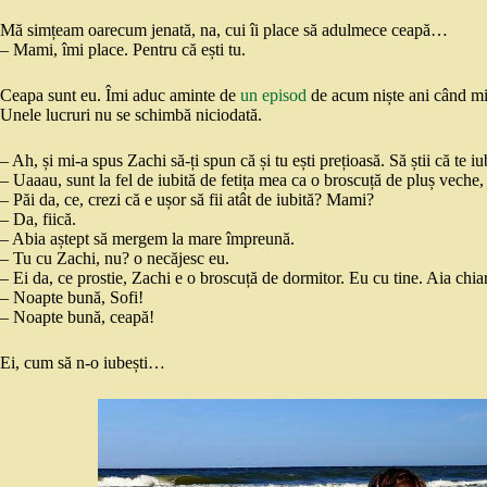
Mă simțeam oarecum jenată, na, cui îi place să adulmece ceapă…
– Mami, îmi place. Pentru că ești tu.
Ceapa sunt eu. Îmi aduc aminte de
un episod
de acum niște ani când mi-
Unele lucruri nu se schimbă niciodată.
– Ah, și mi-a spus Zachi să-ți spun că și tu ești prețioasă. Să știi că te i
– Uaaau, sunt la fel de iubită de fetița mea ca o broscuță de pluș veche, 
– Păi da, ce, crezi că e ușor să fii atât de iubită? Mami?
– Da, fiică.
– Abia aștept să mergem la mare împreună.
– Tu cu Zachi, nu? o necăjesc eu.
– Ei da, ce prostie, Zachi e o broscuță de dormitor. Eu cu tine. Aia chiar
– Noapte bună, Sofi!
– Noapte bună, ceapă!
Ei, cum să n-o iubești…