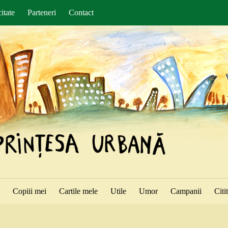
itate
Parteneri
Contact
ă
Copiii mei
Cartile mele
Utile
Umor
Campanii
Citi