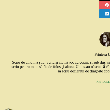
Printesa 
Scriu de cînd mă știu. Scriu și cît mă joc cu copiii, și sub duș, 
scriu pentru mine să fie de folos și altora. Unii s-au născut să cî
să scriu declarații de dragoste copi
ARTICOLE: