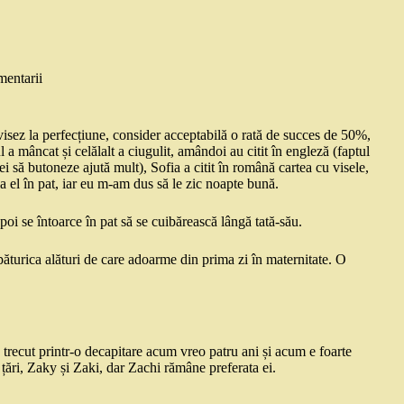
mentarii
visez la perfecțiune, consider acceptabilă o rată de succes de 50%,
 a mâncat și celălalt a ciugulit, amândoi au citit în engleză (faptul
i ei să butoneze ajută mult), Sofia a citit în română cartea cu visele,
la el în pat, iar eu m-am dus să le zic noapte bună.
poi se întoarce în pat să se cuibărească lângă tată-său.
păturica alături de care adoarme din prima zi în maternitate. O
 trecut printr-o decapitare acum vreo patru ani și acum e foarte
e țări, Zaky și Zaki, dar Zachi rămâne preferata ei.