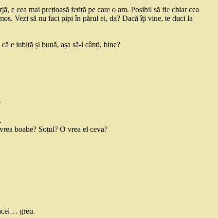
jă, e cea mai prețioasă fetiță pe care o am. Posibil să fie chiar cea
s. Vezi să nu faci pipi în părul ei, da? Dacă îți vine, te duci la
că e iubită și bună, așa să-i cânți, bine?
.
.
a vrea boabe? Soțul? O vrea el ceva?
ncei… greu.