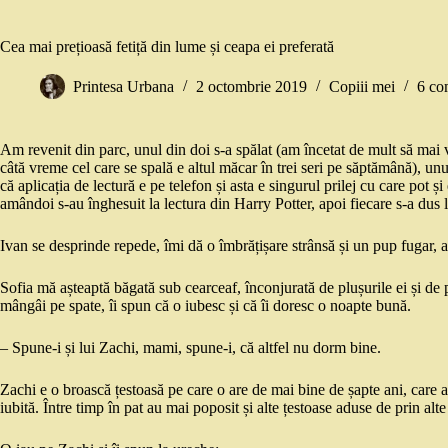
Cea mai prețioasă fetiță din lume și ceapa ei preferată
Printesa Urbana
2 octombrie 2019
Copiii mei
6 co
Am revenit din parc, unul din doi s-a spălat (am încetat de mult să mai 
câtă vreme cel care se spală e altul măcar în trei seri pe săptămână), unul
că aplicația de lectură e pe telefon și asta e singurul prilej cu care pot ș
amândoi s-au înghesuit la lectura din Harry Potter, apoi fiecare s-a dus 
Ivan se desprinde repede, îmi dă o îmbrățișare strânsă și un pup fugar, a
Sofia mă așteaptă băgată sub cearceaf, înconjurată de plușurile ei și de 
mângâi pe spate, îi spun că o iubesc și că îi doresc o noapte bună.
– Spune-i și lui Zachi, mami, spune-i, că altfel nu dorm bine.
Zachi e o broască țestoasă pe care o are de mai bine de șapte ani, care a
iubită. Între timp în pat au mai poposit și alte țestoase aduse de prin alt