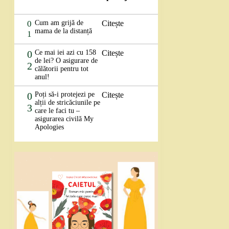
0
Cum am grijă de
Citește
mama de la distanță
1
0
Ce mai iei azi cu 158
Citește
de lei? O asigurare de
2
călătorii pentru tot
anul!
0
Poți să-i protejezi pe
Citește
alții de stricăciunile pe
3
care le faci tu –
asigurarea civilă My
Apologies