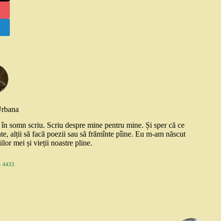
Urbana
și în somn scriu. Scriu despre mine pentru mine. Și sper că ce
nte, alții să facă poezii sau să frămînte pîine. Eu m-am născut
ilor mei și vieții noastre pline.
 4433